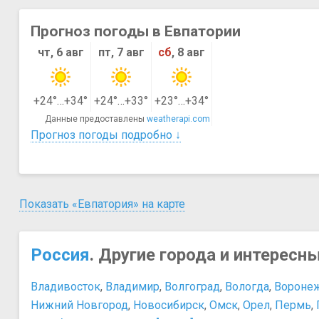
Прогноз погоды в Евпатории
чт, 6 авг
пт, 7 авг
сб
, 8 авг
+24°…+34°
+24°…+33°
+23°…+34°
Данные предоставлены
weatherapi.com
Прогноз погоды подробно ↓
Показать «Евпатория» на карте
Россия
. Другие города и интересн
Владивосток
,
Владимир
,
Волгоград
,
Вологда
,
Вороне
Нижний Новгород
,
Новосибирск
,
Омск
,
Орел
,
Пермь
,