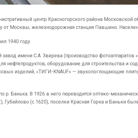
нистративный центр Красногорского района Московской о
аду от Москвы; железнодорожная станция Павшино. Населен
ил 1940 году.
завод имени С.А. Зверева (производство фотоаппаратов «
ля нефтепродуктов, оборудование для строительства и со
совых изделий, «ТИГИ-KNAUF» — звукопоглощающие плиты)
по р. Банька. В 1926 в него переводится оптико-механическ
2), Губайлово (с 1620), поселки Красная Горка и Баньки б