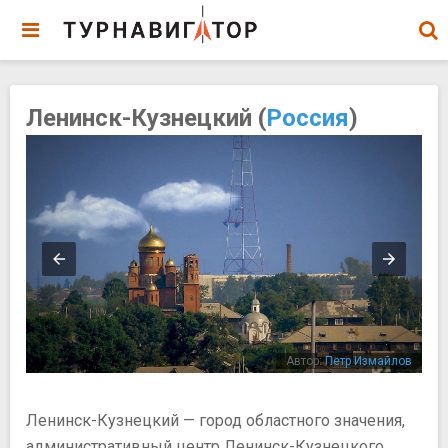
Ленинск-Кузнецкий (
Россия
)
 Д.
Автор:
Петр Измайлов
Ленинск-Кузнецкий — город областного значения,
административный центр Ленинск-Кузнецкого