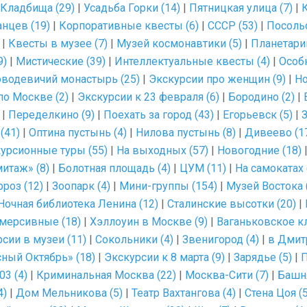
Кладбища (29)
|
Усадьба Горки (14)
|
Пятницкая улица (7)
|
К
нцев (19)
|
Корпоративные квесты (6)
|
СССР (53)
|
Посоль
|
Квесты в музее (7)
|
Музей космонавтики (5)
|
Планетарий
9)
|
Мистические (39)
|
Интеллектуальные квесты (4)
|
Особ
водевичий монастырь (25)
|
Экскурсии про женщин (9)
|
Но
по Москве (2)
|
Экскурсии к 23 февраля (6)
|
Бородино (2)
|
|
Переделкино (9)
|
Поехать за город (43)
|
Егорьевск (5)
|
З
(41)
|
Оптина пустынь (4)
|
Нилова пустынь (8)
|
Дивеево (1
урсионные туры (55)
|
На выходных (57)
|
Новогодние (18)
итаж» (8)
|
Болотная площадь (4)
|
ЦУМ (11)
|
На самокатах 
роз (12)
|
Зоопарк (4)
|
Мини-группы (154)
|
Музей Востока 
Ночная библиотека Ленина (12)
|
Сталинские высотки (20)
|
мерсивные (18)
|
Хэллоуин в Москве (9)
|
Ваганьковское к
сии в музеи (11)
|
Сокольники (4)
|
Звенигород (4)
|
в Дмит
ный Октябрь» (18)
|
Экскурсии к 8 марта (9)
|
Зарядье (5)
|
П
03 (4)
|
Криминальная Москва (22)
|
Москва-Сити (7)
|
Башня
4)
|
Дом Мельникова (5)
|
Театр Вахтангова (4)
|
Стена Цоя (5