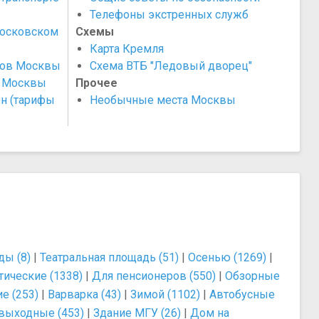
Телефоны экстренных служб
Московском
Схемы
Карта Кремля
тов Москвы
Схема ВТБ "Ледовый дворец"
в Москвы
Прочее
н (тарифы
Необычные места Москвы
ы (8)
|
Театральная площадь (51)
|
Осенью (1269)
|
тические (1338)
|
Для пенсионеров (550)
|
Обзорные
е (253)
|
Варварка (43)
|
Зимой (1102)
|
Автобусные
выходные (453)
|
Здание МГУ (26)
|
Дом на