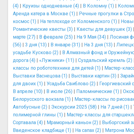
(4)
|
Круизы однодневные (4)
|
В Коломну (1)
|
Коломн
Аренда катера в Москве (1)
|
Речные прогулки в Стро
космос (1)
|
На теплоходе от Коломенского (1)
|
Новые
Романтические квесты (3)
|
Квесты для девушек (3)
марте (27)
|
В феврале (25)
|
На 9 Мая (34)
|
Лосиная ф
(56)
|
3 дня (13)
|
В январе (31)
|
На 3 дня (13)
|
Липецк
усадьбе Кусково (2)
|
В Алмазный фонд и Оружейную 
дорога (4)
|
«Лужники» (11)
|
Суздальский кремль (2)
классы по робототехнике для детей (1)
|
Мастер-класс
Выставки Васнецова (1)
|
Выставки картин (3)
|
Зарайс
для двоих (1)
|
Усадьба Свиблово (2)
|
Георгиевский с
В апреле (10)
|
В июле (26)
|
Паломнические (1)
|
Окск
Белорусского вокзала (1)
|
Мастер-классы по рисова
Автобусные (2)
|
Экскурсии 2025 (58)
|
На 7 дней (1)
|
полимерной глины (1)
|
Мастер-классы для старшекла
Сортавала (4)
|
Мраморный каньон (2)
|
Выборгский з
Введенское кладбище (1)
|
На сапах (2)
|
Матрона Мос