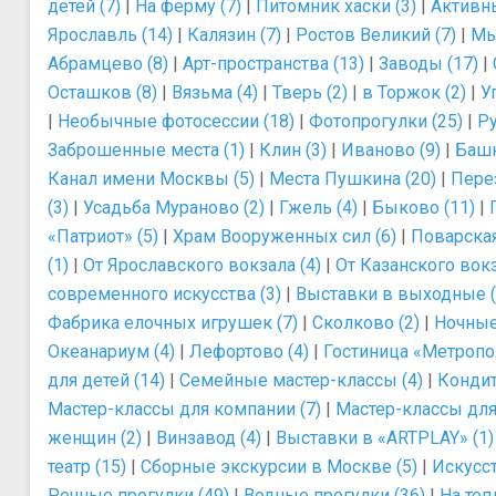
детей (7)
|
На ферму (7)
|
Питомник хаски (3)
|
Активны
Ярославль (14)
|
Калязин (7)
|
Ростов Великий (7)
|
Мы
Абрамцево (8)
|
Арт-пространства (13)
|
Заводы (17)
|
Осташков (8)
|
Вязьма (4)
|
Тверь (2)
|
в Торжок (2)
|
У
|
Необычные фотосессии (18)
|
Фотопрогулки (25)
|
Ру
Заброшенные места (1)
|
Клин (3)
|
Иваново (9)
|
Башн
Канал имени Москвы (5)
|
Места Пушкина (20)
|
Перез
(3)
|
Усадьба Мураново (2)
|
Гжель (4)
|
Быково (11)
|
«Патриот» (5)
|
Храм Вооруженных сил (6)
|
Поварская
(1)
|
От Ярославского вокзала (4)
|
От Казанского вокз
современного искусства (3)
|
Выставки в выходные (
Фабрика елочных игрушек (7)
|
Сколково (2)
|
Ночные 
Океанариум (4)
|
Лефортово (4)
|
Гостиница «Метропол
для детей (14)
|
Семейные мастер-классы (4)
|
Кондит
Мастер-классы для компании (7)
|
Мастер-классы для 
женщин (2)
|
Винзавод (4)
|
Выставки в «ARTPLAY» (1)
театр (15)
|
Сборные экскурсии в Москве (5)
|
Искусст
Речные прогулки (49)
|
Водные прогулки (36)
|
На теп