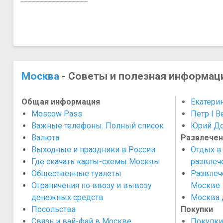
Москва
- Советы и полезная информац
Общая информация
Екатерин
Moscow Pass
Петр I В
Важные телефоны. Полный список
Юрий До
Валюта
Развлечен
Выходные и праздники в России
Отдых в
Где скачать карты-схемы Москвы
развлеч
Общественные туалеты
Развлеч
Ограничения по ввозу и вывозу
Москве
денежных средств
​Москва 
Посольства
Покупки
Связь и вай-фай в Москве
Покупки