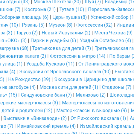
й отдых (33)
|
Москва Шехтеля (20)
|
Шуя (7)
|
Владимир (1
шкин (7)
|
Кострома (21)
|
Тутаев (10)
|
Переславль-Залесск
Соборная площадь (6)
|
Царь-пушка (8)
|
Успенский собор (1
глич (10)
|
Рязань (5)
|
Музеон (8)
|
Фотосессии (32)
|
Индиви
за (3)
|
Таруса (2)
|
Новый Иерусалим (2)
|
Места Чехова (9)
я «ОКО» (3)
|
Парки и усадьбы (6)
|
Усадьба Остафьево (4)
агрузка (68)
|
Третьяковка для детей (7)
|
Третьяковская га
Грановитая палата (2)
|
Фотосессии в метро (14)
|
По барам (
 улица (1)
|
Усадьба Кусково (11)
|
От Ленинградского вокза
ала (4)
|
Экскурсии от Ярославского вокзала (10)
|
Выставк
5)
|
На Рождество (39)
|
Экскурсии в Царицыно для школьн
на автобусе (4)
|
Москва сити для детей (1)
|
Стадионы (7)
ь» (15)
|
Сандуновские бани (7)
|
Мелихово (2)
|
Шоколадна
ерские мастер-классы (3)
|
Мастер-классы по изготовлени
детей и родителей (12)
|
Мастер-классы в выходные (9)
|
М
|
Выставки в «Винзаводе» (2)
|
От Рижского вокзала (1)
|
А
во (7)
|
Измайловский кремль (4)
|
Измайловский кремль д
лоходе от Новоспасского моста (8)
|
Гранд-прогулка на тепл