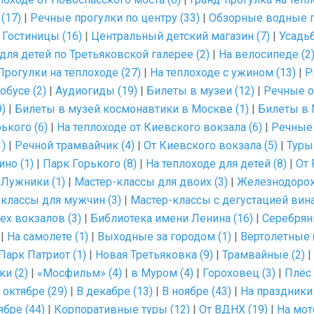
(17)
|
Речные прогулки по центру (33)
|
Обзорные водные п
|
Гостиницы (16)
|
Центральный детский магазин (7)
|
Усадь
для детей по Третьяковской галерее (2)
|
На велосипеде (2
Прогулки на теплоходе (27)
|
На теплоходе с ужином (13)
|
Р
обусе (2)
|
Аудиогиды (19)
|
Билеты в музеи (12)
|
Речные о
)
|
Билеты в музей космонавтики в Москве (1)
|
Билеты в 
ького (6)
|
На теплоходе от Киевского вокзала (6)
|
Речные 
1)
|
Речной трамвайчик (4)
|
От Киевского вокзала (5)
|
Туры
ино (1)
|
Парк Горького (8)
|
На теплоходе для детей (8)
|
От 
|
Лужники (1)
|
Мастер-классы для двоих (3)
|
Железнодорож
классы для мужчин (3)
|
Мастер-классы с дегустацией вина
рех вокзалов (3)
|
Библиотека имени Ленина (16)
|
Серебрян
|
На самолете (1)
|
Выходные за городом (1)
|
Вертолетные 
Парк Патриот (1)
|
Новая Третьяковка (9)
|
Трамвайные (2)
|
ки (2)
|
«Мосфильм» (4)
|
в Муром (4)
|
Гороховец (3)
|
Плёс 
 октябре (29)
|
В декабре (13)
|
В ноябре (43)
|
На праздники 
ябре (44)
|
Корпоративные туры (12)
|
От ВДНХ (19)
|
На мот