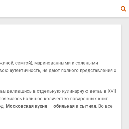
южиной, семгой), маринованными и солеными
вою аутентичность, не дают полного представления о
, выделившись в отдельную кулинарную ветвь в XVII
д появилось большое количество поваренных книг,
юд.
Московская кухня — обильная и сытная
. Во все