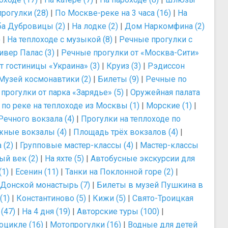
рогулки (28)
|
По Москве-реке на 3 часа (16)
|
На
ба Дубровицы (2)
|
На лодке (2)
|
Дом Наркомфина (2)
)
|
На теплоходе с музыкой (8)
|
Речные прогулки с
ивер Палас (3)
|
Речные прогулки от «Москва-Сити»
т гостиницы «Украина» (3)
|
Круиз (3)
|
Рэдиссон
Музей космонавтики (2)
|
Билеты (9)
|
Речные по
прогулки от парка «Зарядье» (5)
|
Оружейная палата
 по реке на теплоходе из Москвы (1)
|
Морские (1)
|
Речного вокзала (4)
|
Прогулки на теплоходе по
ные вокзалы (4)
|
Площадь трёх вокзалов (4)
|
 (2)
|
Групповые мастер-классы (4)
|
Мастер-классы
ый век (2)
|
На яхте (5)
|
Автобусные экскурсии для
(1)
|
Есенин (11)
|
Танки на Поклонной горе (2)
|
Донской монастырь (7)
|
Билеты в музей Пушкина в
(1)
|
Константиново (5)
|
Кижи (5)
|
Свято-Троицкая
(47)
|
На 4 дня (19)
|
Авторские туры (100)
|
оцикле (16)
|
Мотопрогулки (16)
|
Водные для детей