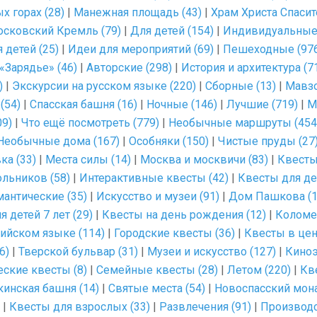
 горах (28)
|
Манежная площадь (43)
|
Храм Христа Спасит
сковский Кремль (79)
|
Для детей (154)
|
Индивидуальные 
 детей (25)
|
Идеи для мероприятий (69)
|
Пешеходные (97
«Зарядье» (46)
|
Авторские (298)
|
История и архитектура (7
)
|
Экскурсии на русском языке (220)
|
Сборные (13)
|
Мавзо
(54)
|
Спасская башня (16)
|
Ночные (146)
|
Лучшие (719)
|
М
09)
|
Что ещё посмотреть (779)
|
Необычные маршруты (454
Необычные дома (167)
|
Особняки (150)
|
Чистые пруды (27
ка (33)
|
Места силы (14)
|
Москва и москвичи (83)
|
Квесты
льников (58)
|
Интерактивные квесты (42)
|
Квесты для дет
антические (35)
|
Искусство и музеи (91)
|
Дом Пашкова (1
 детей 7 лет (29)
|
Квесты на день рождения (12)
|
Коломе
лийском языке (114)
|
Городские квесты (36)
|
Квесты в цен
6)
|
Тверской бульвар (31)
|
Музеи и искусство (127)
|
Киноэ
ские квесты (8)
|
Семейные квесты (28)
|
Летом (220)
|
Кв
кинская башня (14)
|
Святые места (54)
|
Новоспасский мона
|
Квесты для взрослых (33)
|
Развлечения (91)
|
Производс