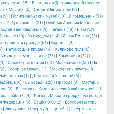
упечество (35)
|
Выставки в Третьяковской галерее
ства Москвы (5)
|
Отель «Националь» (8)
|
 (9)
|
Политехнический музей (13)
|
В помещении (51)
няк Рябушинского (21)
|
Особняк Арсения Морозова
водевичье кладбище (9)
|
Таганка (13)
|
В августе
Военные (18)
|
За городом (114)
|
Ясная Поляна (28)
|
а городом и природа (61)
|
Боровск (4)
|
7)
|
Патриаршие пруды (48)
|
Куликово поле (8)
|
|
Увидеть самое главное (23)
|
Хамовники (22)
|
(1)
|
Сбежать из центра (24)
|
Москва-река (56)
|
На
(2)
|
Соборная мечеть (1)
|
Московский печатный
Набережная (1)
|
Дом-музей Улановой (6)
|
ладбище (6)
|
Сыроварни (2)
|
Природа (3)
|
Мастер и
ров (2)
|
Высотка на Котельнической набережной (11)
осле работы (4)
|
Когда в Москве прекрасная погода
 Федерация (3)
|
Башня ОКО (2)
|
Воробьевы горы
)
|
Экскурсии на ферму для детей (2)
|
Фермы для