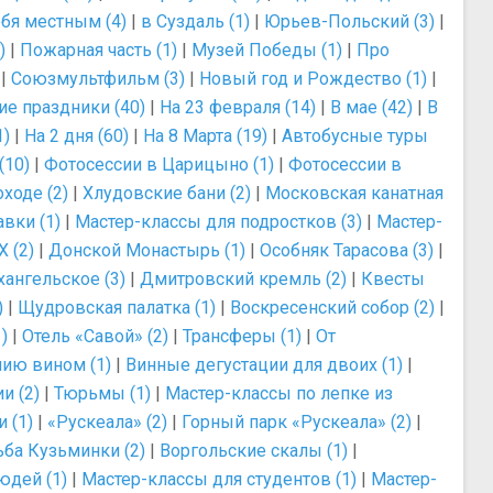
бя местным (4)
|
в Суздаль (1)
|
Юрьев-Польский (3)
|
)
|
Пожарная часть (1)
|
Музей Победы (1)
|
Про
|
Союзмультфильм (3)
|
Новый год и Рождество (1)
|
ие праздники (40)
|
На 23 февраля (14)
|
В мае (42)
|
В
1)
|
На 2 дня (60)
|
На 8 Марта (19)
|
Автобусные туры
(10)
|
Фотосессии в Царицыно (1)
|
Фотосессии в
ходе (2)
|
Хлудовские бани (2)
|
Московская канатная
вки (1)
|
Мастер-классы для подростков (3)
|
Мастер-
 (2)
|
Донской Монастырь (1)
|
Особняк Тарасова (3)
|
хангельское (3)
|
Дмитровский кремль (2)
|
Квесты
)
|
Щудровская палатка (1)
|
Воскресенский собор (2)
|
)
|
Отель «Савой» (2)
|
Трансферы (1)
|
От
нию вином (1)
|
Винные дегустации для двоих (1)
|
и (2)
|
Тюрьмы (1)
|
Мастер-классы по лепке из
 (1)
|
«Рускеала» (2)
|
Горный парк «Рускеала» (2)
|
ьба Кузьминки (2)
|
Воргольские скалы (1)
|
юдей (1)
|
Мастер-классы для студентов (1)
|
Мастер-