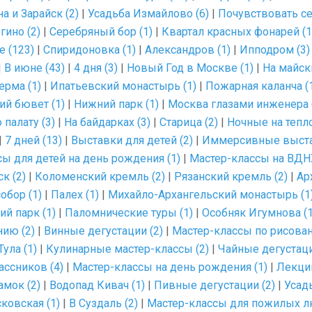
а и Зарайск (2)
|
Усадьба Измайлово (6)
|
Почувствовать се
гино (2)
|
Серебряный бор (1)
|
Квартал красных фонарей (1
 (123)
|
Спиридоновка (1)
|
Александров (1)
|
Ипподром (3)
|
В июне (43)
|
4 дня (3)
|
Новый Год в Москве (1)
|
На майск
ерма (1)
|
Ипатьевский монастырь (1)
|
Пожарная каланча (
ий бювет (1)
|
Нижний парк (1)
|
Москва глазами инженера 
палату (3)
|
На байдарках (3)
|
Старица (2)
|
Ночные на тепло
|
7 дней (13)
|
Выставки для детей (2)
|
Иммерсивные выста
ы для детей на день рождения (1)
|
Мастер-классы на ВДНХ
к (2)
|
Коломенский кремль (2)
|
Рязанский кремль (2)
|
Ар
обор (1)
|
Палех (1)
|
Михайло-Архангельский монастырь (1
ий парк (1)
|
Паломнические туры (1)
|
Особняк Игумнова (1
нию (2)
|
Винные дегустации (2)
|
Мастер-классы по рисова
Тула (1)
|
Кулинарные мастер-классы (2)
|
Чайные дегустаци
ссников (4)
|
Мастер-классы на день рождения (1)
|
Лекции
амок (2)
|
Водопад Кивач (1)
|
Пивные дегустации (2)
|
Усад
ковская (1)
|
В Суздаль (2)
|
Мастер-классы для пожилых л