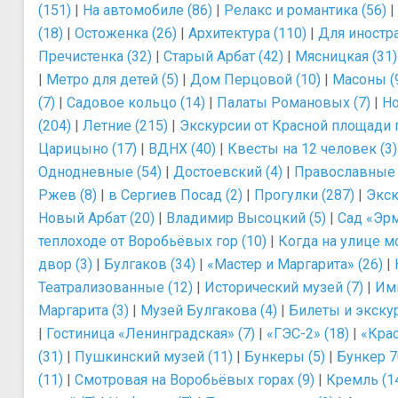
(151)
|
На автомобиле (86)
|
Релакс и романтика (56)
|
(18)
|
Остоженка (26)
|
Архитектура (110)
|
Для иностра
Пречистенка (32)
|
Старый Арбат (42)
|
Мясницкая (31)
|
Метро для детей (5)
|
Дом Перцовой (10)
|
Масоны (
(7)
|
Садовое кольцо (14)
|
Палаты Романовых (7)
|
Но
(204)
|
Летние (215)
|
Экскурсии от Красной площади 
Царицыно (17)
|
ВДНХ (40)
|
Квесты на 12 человек (3)
Однодневные (54)
|
Достоевский (4)
|
Православные 
Ржев (8)
|
в Сергиев Посад (2)
|
Прогулки (287)
|
Экск
Новый Арбат (20)
|
Владимир Высоцкий (5)
|
Сад «Эрм
теплоходе от Воробьёвых гор (10)
|
Когда на улице мо
двор (3)
|
Булгаков (34)
|
«Мастер и Маргарита» (26)
|
Театрализованные (12)
|
Исторический музей (7)
|
Им
Маргарита (3)
|
Музей Булгакова (4)
|
Билеты и экскур
|
Гостиница «Ленинградская» (7)
|
«ГЭС-2» (18)
|
«Крас
(31)
|
Пушкинский музей (11)
|
Бункеры (5)
|
Бункер 7
(11)
|
Смотровая на Воробьёвых горах (9)
|
Кремль (1