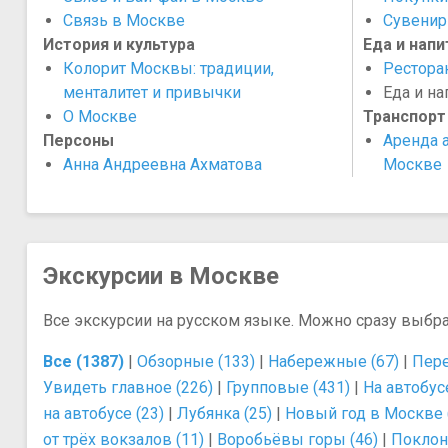
​Связь в Москве
Сувенир
История и культура
Еда и напи
Колорит Москвы: традиции,
Рестора
менталитет и привычки
​Еда и н
О Москве
Транспорт
Персоны
Аренда а
Анна Андреевна Ахматова
Москве
Экскурсии в Москве
Все экскурсии на русском языке. Можно сразу выбр
Все (1387)
|
Обзорные (133)
|
Набережные (67)
|
Пере
Увидеть главное (226)
|
Групповые (431)
|
На автобусе
на автобусе (23)
|
Лубянка (25)
|
Новый год в Москве 
от трёх вокзалов (11)
|
Воробьёвы горы (46)
|
Поклонн