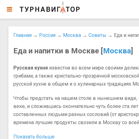
Главная
→
Россия
→
Москва
→
Советы
→ ​Еда и нап
​Еда и напитки в Москве [
Москва
]
Русская кухня
известна во всем мире своими делика
грибами, а также кристально-прозрачной московской
русской кухне в общем и о кулинарных традициях Мо
Чтобы предстать на нашем столе в нынешнем виде, 
веке, и сложившись окончательно чуть более ста лет
составленных людьми разных сословий (от аристокр
времена лучшие продукты свозили в Москву со всей
Показать больше