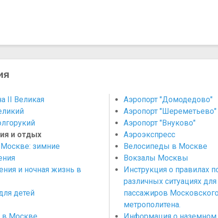
ия
а II Великая
Аэропорт "Домодедово"
еликий
Аэропорт "Шереметьево"
лгорукий
Аэропорт "​Внуково"
ия и отдых
Аэроэкспресс
 Москве: зимние
Велосипеды в Москве
ения
Вокзалы Москвы
ения и ночная жизнь в
Инструкция о правилах п
различных ситуациях для
для детей
пассажиров Московског
метрополитена.
 в Москве
Информация о наземном 