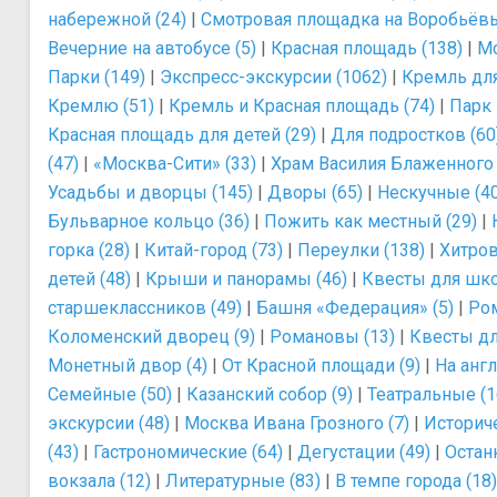
набережной (24)
|
Смотровая площадка на Воробьёвых
Вечерние на автобусе (5)
|
Красная площадь (138)
|
Мо
Парки (149)
|
Экспресс-экскурсии (1062)
|
Кремль для
Кремлю (51)
|
Кремль и Красная площадь (74)
|
Парк 
Красная площадь для детей (29)
|
Для подростков (60
(47)
|
«Москва-Сити» (33)
|
Храм Василия Блаженного 
Усадьбы и дворцы (145)
|
Дворы (65)
|
Нескучные (4
Бульварное кольцо (36)
|
Пожить как местный (29)
|
горка (28)
|
Китай-город (73)
|
Переулки (138)
|
Хитров
детей (48)
|
Крыши и панорамы (46)
|
Квесты для шко
старшеклассников (49)
|
Башня «Федерация» (5)
|
Ром
Коломенский дворец (9)
|
Романовы (13)
|
Квесты для
Монетный двор (4)
|
От Красной площади (9)
|
На анг
Семейные (50)
|
Казанский собор (9)
|
Театральные (1
экскурсии (48)
|
Москва Ивана Грозного (7)
|
Историче
(43)
|
Гастрономические (64)
|
Дегустации (49)
|
Остан
вокзала (12)
|
Литературные (83)
|
В темпе города (18)