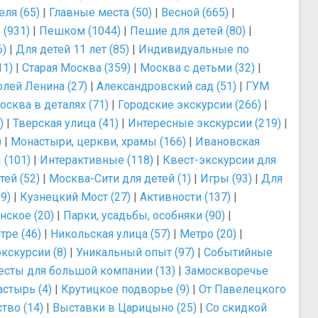
еля (65)
|
Главные места (50)
|
Весной (665)
|
(931)
|
Пешком (1044)
|
Пешие для детей (80)
|
6)
|
Для детей 11 лет (85)
|
Индивидуальные по
11)
|
Старая Москва (359)
|
Москва с детьми (32)
|
лей Ленина (27)
|
Александровский сад (51)
|
ГУМ
осква в деталях (71)
|
Городские экскурсии (266)
|
)
|
Тверская улица (41)
|
Интересные экскурсии (219)
|
)
|
Монастыри, церкви, храмы (166)
|
Ивановская
 (101)
|
Интерактивные (118)
|
Квест-экскурсии для
ей (52)
|
Москва-Сити для детей (1)
|
Игры (93)
|
Для
9)
|
Кузнецкий Мост (27)
|
Активности (137)
|
нское (20)
|
Парки, усадьбы, особняки (90)
|
тре (46)
|
Никольская улица (57)
|
Метро (20)
|
кскурсии (8)
|
Уникальный опыт (97)
|
Событийные
есты для большой компании (13)
|
Замоскворечье
стырь (4)
|
Крутицкое подворье (9)
|
От Павелецкого
тво (14)
|
Выставки в Царицыно (25)
|
Со скидкой