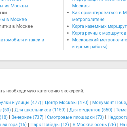
ы из Москвы
Москвы
тки
Как ориентироваться в 
ны в Москве
метрополитене
апитки в Москве
Карта наземных маршру
Карта речных маршруто
втомобиля и такси в
Московский метрополите
и время работы)
ать необходимую категорию экскурсий.
улки и улицы (477)
|
Центр Москвы (470)
|
Монумент Побед
 (53)
|
Для школьников (1159)
|
Для студентов (550)
|
Тема
(18)
|
Вечерние (737)
|
Смотровые площадки (73)
|
Недороги
ая гора (16)
|
Парк Победы (12)
|
В Москве осень (28)
|
На 