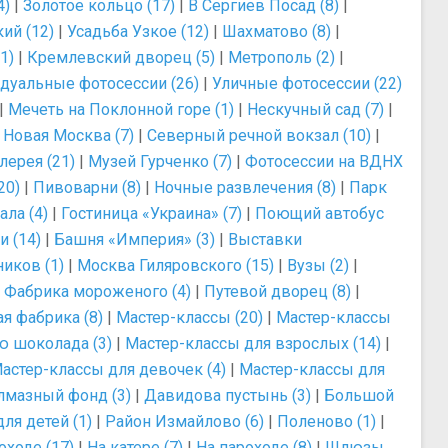
4)
|
Золотое кольцо (17)
|
В Сергиев Посад (8)
|
ий (12)
|
Усадьба Узкое (12)
|
Шахматово (8)
|
1)
|
Кремлевский дворец (5)
|
Метрополь (2)
|
дуальные фотосессии (26)
|
Уличные фотосессии (22)
|
Мечеть на Поклонной горе (1)
|
Нескучный сад (7)
|
|
Новая Москва (7)
|
Северный речной вокзал (10)
|
лерея (21)
|
Музей Гурченко (7)
|
Фотосессии на ВДНХ
20)
|
Пивоварни (8)
|
Ночные развлечения (8)
|
Парк
ла (4)
|
Гостиница «Украина» (7)
|
Поющий автобус
и (14)
|
Башня «Империя» (3)
|
Выставки
иков (1)
|
Москва Гиляровского (15)
|
Вузы (2)
|
|
Фабрика мороженого (4)
|
Путевой дворец (8)
|
я фабрика (8)
|
Мастер-классы (20)
|
Мастер-классы
ю шоколада (3)
|
Мастер-классы для взрослых (14)
|
астер-классы для девочек (4)
|
Мастер-классы для
лмазный фонд (3)
|
Давидова пустынь (3)
|
Большой
ля детей (1)
|
Район Измайлово (6)
|
Поленово (1)
|
оходе (17)
|
На катере (7)
|
На пароходе (8)
|
Шлюзы