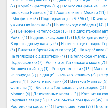
(9)
|
Корабль-ресторан (16)
|
По Москве-реке на 1 час 
теплоходе Ривьера (10)
|
Аренда яхты в Москве (11)
|
Мосфильм (3)
|
Подводная лодка Б-396 (1)
|
Квесты 
ужином по Москве (3)
|
На теплоходе с обедом (14)
|
(5)
|
Вечерние на теплоходе (15)
|
На двухэтажном авт
Ройал (1)
|
Водные экскурсии (19)
|
ВДНХ для детей (9
Водоотводному каналу (5)
|
На теплоходе от парка Гор
(6)
|
Билеты в Оружейную палату (4)
|
На кораблике (
На теплоходе с дискотекой (4)
|
На теплоходе от Марь
Подмосковью (7)
|
Речные от Устьинского моста (7)
Ботанический сад (1)
|
Рождественские (12)
|
Мастер-
на природе (2)
|
2 дня (6)
|
«Бункер Сталина» (3)
|
От т
детей (1)
|
Конные прогулки (6)
|
Цветной бульвар (5)
Фонтаны (1)
|
Билеты в Третьяковскую галерею (2)
|
Москве (4)
|
Детективные квесты (3)
|
Катание на хас
Сергиева лавра (5)
|
На ноябрьские праздники (49)
|
В
Ростовский кремль (1)
|
Групповые туры (98)
|
В сент