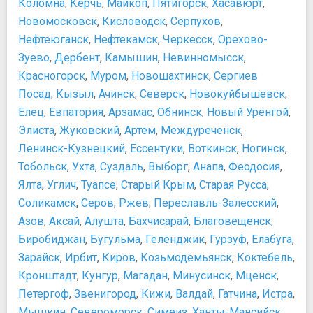
Коломна
,
Керчь
,
Майкоп
,
Пятигорск
,
Хасавюрт
,
Новомосковск
,
Кисловодск
,
Серпухов
,
Нефтеюганск
,
Нефтекамск
,
Черкесск
,
Орехово-
Зуево
,
Дербент
,
Камышин
,
Невинномысск
,
Красногорск
,
Муром
,
Новошахтинск
,
Сергиев
Посад
,
Кызыл
,
Ачинск
,
Северск
,
Новокуйбышевск
,
Елец
,
Евпатория
,
Арзамас
,
Обнинск
,
Новый Уренгой
,
Элиста
,
Жуковский
,
Артем
,
Междуреченск
,
Ленинск-Кузнецкий
,
Ессентуки
,
Воткинск
,
Ногинск
,
Тобольск
,
Ухта
,
Суздаль
,
Выборг
,
Анапа
,
Феодосия
,
Ялта
,
Углич
,
Туапсе
,
Старый Крым
,
Старая Русса
,
Соликамск
,
Серов
,
Ржев
,
Переславль-Залесский
,
Азов
,
Аксай
,
Алушта
,
Бахчисарай
,
Благовещенск
,
Биробиджан
,
Бугульма
,
Геленджик
,
Гурзуф
,
Елабуга
,
Зарайск
,
Ирбит
,
Киров
,
Козьмодемьянск
,
Коктебель
,
Кронштадт
,
Кунгур
,
Магадан
,
Минусинск
,
Мценск
,
Петергоф
,
Звенигород
,
Кижи
,
Валдай
,
Гатчина
,
Истра
,
Мышкин
,
Североморск
,
Симеиз
,
Ханты-Мансийск
,