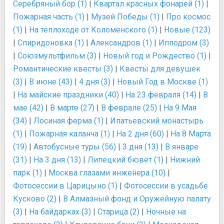
Серебряный бор (1)
|
Квартал красных фонарей (1)
|
Пожарная часть (1)
|
Музей Победы (1)
|
Про космос
(1)
|
На теплоходе от Коломенского (1)
|
Новые (123)
|
Спиридоновка (1)
|
Александров (1)
|
Ипподром (3)
|
Союзмультфильм (3)
|
Новый год и Рождество (1)
|
Романтические квесты (3)
|
Квесты для девушек
(3)
|
В июне (43)
|
4 дня (3)
|
Новый Год в Москве (1)
|
На майские праздники (40)
|
На 23 февраля (14)
|
В
мае (42)
|
В марте (27)
|
В феврале (25)
|
На 9 Мая
(34)
|
Лосиная ферма (1)
|
Ипатьевский монастырь
(1)
|
Пожарная каланча (1)
|
На 2 дня (60)
|
На 8 Марта
(19)
|
Автобусные туры (56)
|
3 дня (13)
|
В январе
(31)
|
На 3 дня (13)
|
Липецкий бювет (1)
|
Нижний
парк (1)
|
Москва глазами инженера (10)
|
Фотосессии в Царицыно (1)
|
Фотосессии в усадьбе
Кусково (2)
|
В Алмазный фонд и Оружейную палату
(3)
|
На байдарках (3)
|
Старица (2)
|
Ночные на