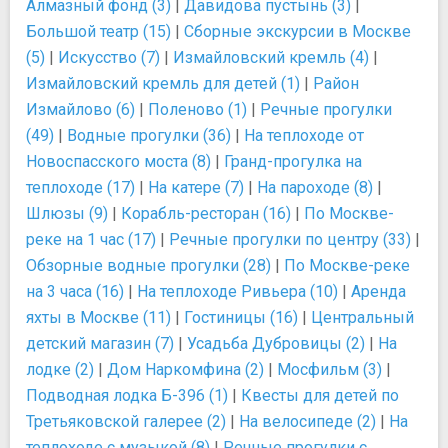
Алмазный фонд (3)
|
Давидова пустынь (3)
|
Большой театр (15)
|
Сборные экскурсии в Москве
(5)
|
Искусство (7)
|
Измайловский кремль (4)
|
Измайловский кремль для детей (1)
|
Район
Измайлово (6)
|
Поленово (1)
|
Речные прогулки
(49)
|
Водные прогулки (36)
|
На теплоходе от
Новоспасского моста (8)
|
Гранд-прогулка на
теплоходе (17)
|
На катере (7)
|
На пароходе (8)
|
Шлюзы (9)
|
Корабль-ресторан (16)
|
По Москве-
реке на 1 час (17)
|
Речные прогулки по центру (33)
|
Обзорные водные прогулки (28)
|
По Москве-реке
на 3 часа (16)
|
На теплоходе Ривьера (10)
|
Аренда
яхты в Москве (11)
|
Гостиницы (16)
|
Центральный
детский магазин (7)
|
Усадьба Дубровицы (2)
|
На
лодке (2)
|
Дом Наркомфина (2)
|
Мосфильм (3)
|
Подводная лодка Б-396 (1)
|
Квесты для детей по
Третьяковской галерее (2)
|
На велосипеде (2)
|
На
теплоходе с музыкой (8)
|
Речные прогулки с