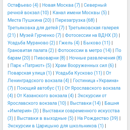
Остафьево (4)
|
Новая Москва (7)
|
Северный
речной вокзал (10)
|
Канал имени Москвы (5)
|
Места Пушкина (20)
|
Перезагрузка (68)
|
Третьяковка для детей (7)
|
Третьяковская галерея
(21)
|
Музей Гурченко (7)
|
Фотосессии на ВДНХ (3)
|
Усадьба Мураново (2)
|
Гжель (4)
|
Быково (11)
|
Грановитая палата (2)
|
Фотосессии в метро (14)
|
По
барам (20)
|
Пивоварни (8)
|
Ночные развлечения (8)
|
Парк «Патриот» (5)
|
Храм Вооруженных сил (6)
|
Поварская улица (1)
|
Усадьба Кусково (11)
|
От
Ленинградского вокзала (4)
|
Гостиница «Украина»
(7)
|
Поющий автобус (1)
|
От Ярославского вокзала
(4)
|
От Казанского вокзала (4)
|
Экскурсии от
Ярославского вокзала (10)
|
Выставки (14)
|
Башня
«Империя» (3)
|
Выставки современного искусства
(3)
|
Выставки в выходные (5)
|
На Рождество (39)
|
Экскурсии в Царицыно для школьников (1)
|