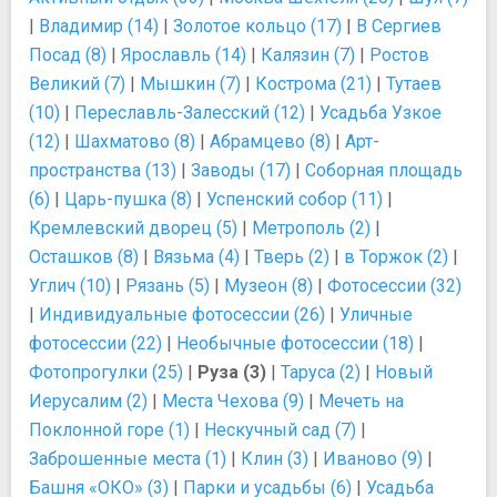
|
Владимир (14)
|
Золотое кольцо (17)
|
В Сергиев
Посад (8)
|
Ярославль (14)
|
Калязин (7)
|
Ростов
Великий (7)
|
Мышкин (7)
|
Кострома (21)
|
Тутаев
(10)
|
Переславль-Залесский (12)
|
Усадьба Узкое
(12)
|
Шахматово (8)
|
Абрамцево (8)
|
Арт-
пространства (13)
|
Заводы (17)
|
Соборная площадь
(6)
|
Царь-пушка (8)
|
Успенский собор (11)
|
Кремлевский дворец (5)
|
Метрополь (2)
|
Осташков (8)
|
Вязьма (4)
|
Тверь (2)
|
в Торжок (2)
|
Углич (10)
|
Рязань (5)
|
Музеон (8)
|
Фотосессии (32)
|
Индивидуальные фотосессии (26)
|
Уличные
фотосессии (22)
|
Необычные фотосессии (18)
|
Фотопрогулки (25)
|
Руза (3)
|
Таруса (2)
|
Новый
Иерусалим (2)
|
Места Чехова (9)
|
Мечеть на
Поклонной горе (1)
|
Нескучный сад (7)
|
Заброшенные места (1)
|
Клин (3)
|
Иваново (9)
|
Башня «ОКО» (3)
|
Парки и усадьбы (6)
|
Усадьба