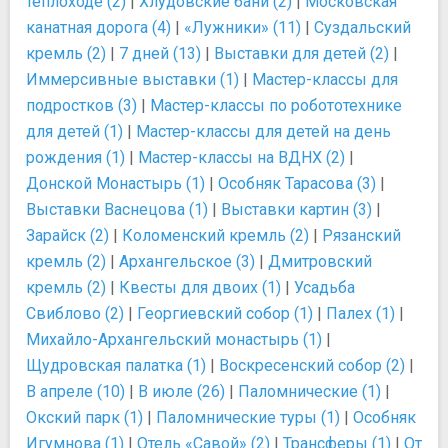
теплоходе (2)
|
Хлудовские бани (2)
|
Московская
канатная дорога (4)
|
«Лужники» (11)
|
Суздальский
кремль (2)
|
7 дней (13)
|
Выставки для детей (2)
|
Иммерсивные выставки (1)
|
Мастер-классы для
подростков (3)
|
Мастер-классы по робототехнике
для детей (1)
|
Мастер-классы для детей на день
рождения (1)
|
Мастер-классы на ВДНХ (2)
|
Донской Монастырь (1)
|
Особняк Тарасова (3)
|
Выставки Васнецова (1)
|
Выставки картин (3)
|
Зарайск (2)
|
Коломенский кремль (2)
|
Рязанский
кремль (2)
|
Архангельское (3)
|
Дмитровский
кремль (2)
|
Квесты для двоих (1)
|
Усадьба
Свиблово (2)
|
Георгиевский собор (1)
|
Палех (1)
|
Михайло-Архангельский монастырь (1)
|
Щудровская палатка (1)
|
Воскресенский собор (2)
|
В апреле (10)
|
В июле (26)
|
Паломнические (1)
|
Окский парк (1)
|
Паломнические туры (1)
|
Особняк
Игумнова (1)
|
Отель «Савой» (2)
|
Трансферы (1)
|
От