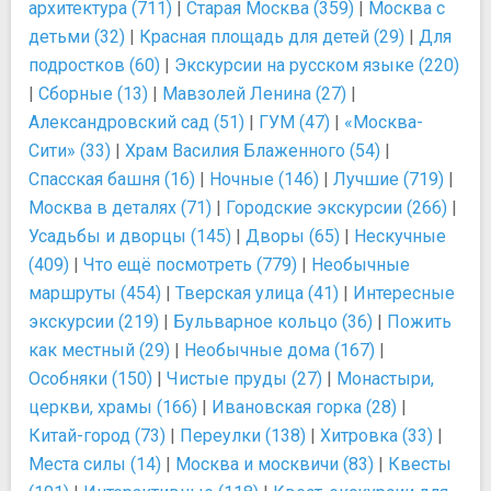
архитектура (711)
|
Старая Москва (359)
|
Москва с
детьми (32)
|
Красная площадь для детей (29)
|
Для
подростков (60)
|
Экскурсии на русском языке (220)
|
Сборные (13)
|
Мавзолей Ленина (27)
|
Александровский сад (51)
|
ГУМ (47)
|
«Москва-
Сити» (33)
|
Храм Василия Блаженного (54)
|
Спасская башня (16)
|
Ночные (146)
|
Лучшие (719)
|
Москва в деталях (71)
|
Городские экскурсии (266)
|
Усадьбы и дворцы (145)
|
Дворы (65)
|
Нескучные
(409)
|
Что ещё посмотреть (779)
|
Необычные
маршруты (454)
|
Тверская улица (41)
|
Интересные
экскурсии (219)
|
Бульварное кольцо (36)
|
Пожить
как местный (29)
|
Необычные дома (167)
|
Особняки (150)
|
Чистые пруды (27)
|
Монастыри,
церкви, храмы (166)
|
Ивановская горка (28)
|
Китай-город (73)
|
Переулки (138)
|
Хитровка (33)
|
Места силы (14)
|
Москва и москвичи (83)
|
Квесты