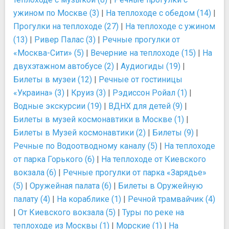
ужином по Москве (3)
|
На теплоходе с обедом (14)
|
Прогулки на теплоходе (27)
|
На теплоходе с ужином
(13)
|
Ривер Палас (3)
|
Речные прогулки от
«Москва-Сити» (5)
|
Вечерние на теплоходе (15)
|
На
двухэтажном автобусе (2)
|
Аудиогиды (19)
|
Билеты в музеи (12)
|
Речные от гостиницы
«Украина» (3)
|
Круиз (3)
|
Рэдиссон Ройал (1)
|
Водные экскурсии (19)
|
ВДНХ для детей (9)
|
Билеты в музей космонавтики в Москве (1)
|
Билеты в Музей космонавтики (2)
|
Билеты (9)
|
Речные по Водоотводному каналу (5)
|
На теплоходе
от парка Горького (6)
|
На теплоходе от Киевского
вокзала (6)
|
Речные прогулки от парка «Зарядье»
(5)
|
Оружейная палата (6)
|
Билеты в Оружейную
палату (4)
|
На кораблике (1)
|
Речной трамвайчик (4)
|
От Киевского вокзала (5)
|
Туры по реке на
теплоходе из Москвы (1)
|
Морские (1)
|
На