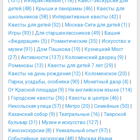
(101)
|
Интерактивные (118)
|
Квест-экскурсии для
детей (48)
|
Крыши и панорамы (46)
|
Квесты для
школьников (58)
|
Интерактивные квесты (42)
|
Квесты для детей (52)
|
Москва-Сити для детей (1)
|
Игры (93)
|
Для старшеклассников (49)
|
Башня
«Федерация» (5)
|
Романтические (35)
|
Искусство и
музеи (91)
|
Дом Пашкова (19)
|
Кузнецкий Мост
(27)
|
Активности (137)
|
Коломенский дворец (9)
|
Романовы (13)
|
Квесты для детей 7 лет (29)
|
Квесты на день рождения (12)
|
Коломенское (20)
|
Парки, усадьбы, особняки (90)
|
Монетный двор (4)
|
От Красной площади (9)
|
На английском языке (114)
|
Городские квесты (36)
|
Квесты в центре (46)
|
Никольская улица (57)
|
Метро (20)
|
Семейные (50)
|
Казанский собор (9)
|
Театральные (16)
|
Тверской
бульвар (31)
|
Музеи и искусство (127)
|
Киноэкскурсии (8)
|
Уникальный опыт (97)
|
Событийные экскурсии (48)
|
Москва Ивана