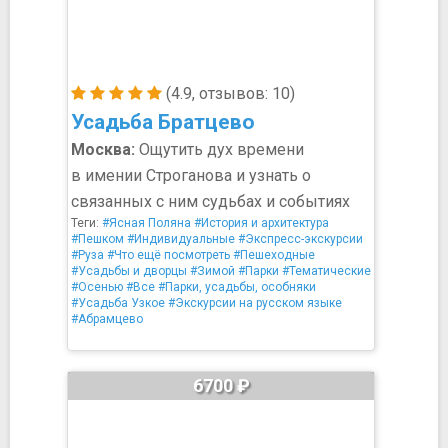
(4.9, отзывов: 10)
Усадьба Братцево
Москва:
Ощутить дух времени
в имении Строганова и узнать о
связанных с ним судьбах и событиях
Теги:
#Ясная Поляна
#История и архитектура
#Пешком
#Индивидуальные
#Экспресс-экскурсии
#Руза
#Что ещё посмотреть
#Пешеходные
#Усадьбы и дворцы
#Зимой
#Парки
#Тематические
#Осенью
#Все
#Парки, усадьбы, особняки
#Усадьба Узкое
#Экскурсии на русском языке
#Абрамцево
6700 ₽