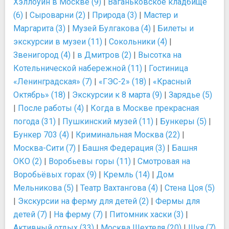
Хэллоуин в Москве (9)
|
Ваганьковское кладбище
(6)
|
Сыроварни (2)
|
Природа (3)
|
Мастер и
Маргарита (3)
|
Музей Булгакова (4)
|
Билеты и
экскурсии в музеи (11)
|
Сокольники (4)
|
Звенигород (4)
|
в Дмитров (2)
|
Высотка на
Котельнической набережной (11)
|
Гостиница
«Ленинградская» (7)
|
«ГЭС-2» (18)
|
«Красный
Октябрь» (18)
|
Экскурсии к 8 марта (9)
|
Зарядье (5)
|
После работы (4)
|
Когда в Москве прекрасная
погода (31)
|
Пушкинский музей (11)
|
Бункеры (5)
|
Бункер 703 (4)
|
Криминальная Москва (22)
|
Москва-Сити (7)
|
Башня Федерация (3)
|
Башня
ОКО (2)
|
Воробьевы горы (11)
|
Смотровая на
Воробьёвых горах (9)
|
Кремль (14)
|
Дом
Мельникова (5)
|
Театр Вахтангова (4)
|
Стена Цоя (5)
|
Экскурсии на ферму для детей (2)
|
Фермы для
детей (7)
|
На ферму (7)
|
Питомник хаски (3)
|
Активный отдых (33)
|
Москва Шехтеля (20)
|
Шуя (7)