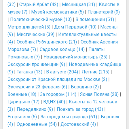
(32)
|
Старый Арбат (42)
|
Мясницкая (31)
|
Квесты в
музее (7)
|
Музей космонавтики (5)
|
Планетарий (9)
|
Политехнический музей (13)
|
В помещении (51)
|
Метро для детей (5)
|
Дом Перцовой (10)
|
Масоны
(9)
|
Мистические (39)
|
Интеллектуальные квесты
(4)
|
Особняк Рябушинского (21)
|
Особняк Арсения
Морозова (7)
|
Садовое кольцо (14)
|
Палаты
Романовых (7)
|
Новодевичий монастырь (25)
|
Экскурсии про женщин (9)
|
Новодевичье кладбище
(9)
|
Таганка (13)
|
В августе (204)
|
Летние (215)
|
Экскурсии от Красной площади по Москве (2)
|
Экскурсии к 23 февраля (6)
|
Бородино (2)
|
Военные (18)
|
За городом (114)
|
Ясная Поляна (28)
|
Царицыно (17)
|
ВДНХ (40)
|
Квесты на 12 человек
(3)
|
Переделкино (9)
|
Поехать за город (43)
|
Егорьевск (5)
|
За городом и природа (61)
|
Боровск
(4)
|
Однодневные (54)
|
Достоевский (4)
|