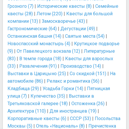
Грозного (7)
|
Исторические квесты (8)
|
Семейные
квесты (28)
|
Летом (220)
|
Квесты для большой
компании (13)
|
Замоскворечье (43)
|
Гастрономические (64)
|
Дегустации (49)
|
Останкинская башня (14)
|
Святые места (54)
|
Новоспасский монастырь (4)
|
Крутицкое подворье
(9)
|
От Павелецкого вокзала (12)
|
Литературные
(83)
|
В темпе города (18)
|
Квесты для взрослых
(33)
|
Развлечения (91)
|
Производство (14)
|
Выставки в Царицыно (25)
|
Со скидкой (151)
|
На
автомобиле (86)
|
Релакс и романтика (56)
|
Кладбища (29)
|
Усадьба Горки (14)
|
Пятницкая
улица (7)
|
Купечество (35)
|
Выставки в
Третьяковской галерее (18)
|
Остоженка (26)
|
Архитектура (110)
|
Для иностранцев (19)
|
Корпоративные квесты (6)
|
СССР (53)
|
Посольства
Москвы (5)
|
Отель «Националь» (8)
|
Пречистенка