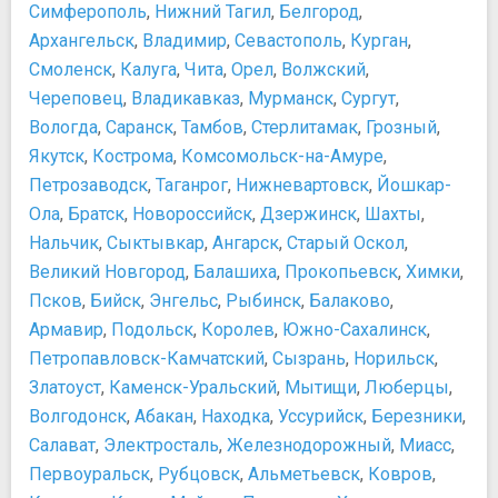
Симферополь
,
Нижний Тагил
,
Белгород
,
Архангельск
,
Владимир
,
Севастополь
,
Курган
,
Смоленск
,
Калуга
,
Чита
,
Орел
,
Волжский
,
Череповец
,
Владикавказ
,
Мурманск
,
Сургут
,
Вологда
,
Саранск
,
Тамбов
,
Стерлитамак
,
Грозный
,
Якутск
,
Кострома
,
Комсомольск-на-Амуре
,
Петрозаводск
,
Таганрог
,
Нижневартовск
,
Йошкар-
Ола
,
Братск
,
Новороссийск
,
Дзержинск
,
Шахты
,
Нальчик
,
Сыктывкар
,
Ангарск
,
Старый Оскол
,
Великий Новгород
,
Балашиха
,
Прокопьевск
,
Химки
,
Псков
,
Бийск
,
Энгельс
,
Рыбинск
,
Балаково
,
Армавир
,
Подольск
,
Королев
,
Южно-Сахалинск
,
Петропавловск-Камчатский
,
Сызрань
,
Норильск
,
Златоуст
,
Каменск-Уральский
,
Мытищи
,
Люберцы
,
Волгодонск
,
Абакан
,
Находка
,
Уссурийск
,
Березники
,
Салават
,
Электросталь
,
Железнодорожный
,
Миасс
,
Первоуральск
,
Рубцовск
,
Альметьевск
,
Ковров
,