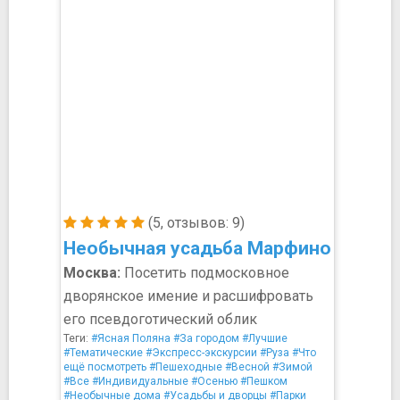
(5, отзывов: 9)
Необычная усадьба Марфино
Москва:
Посетить подмосковное
дворянское имение и расшифровать
его псевдоготический облик
Теги:
#Ясная Поляна
#За городом
#Лучшие
#Тематические
#Экспресс-экскурсии
#Руза
#Что
ещё посмотреть
#Пешеходные
#Весной
#Зимой
#Все
#Индивидуальные
#Осенью
#Пешком
#Необычные дома
#Усадьбы и дворцы
#Парки