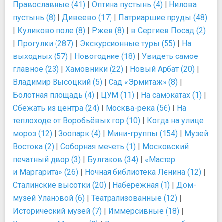
Православные (41)
|
Оптина пустынь (4)
|
Нилова
пустынь (8)
|
Дивеево (17)
|
Патриаршие пруды (48)
|
Куликово поле (8)
|
Ржев (8)
|
в Сергиев Посад (2)
|
Прогулки (287)
|
Экскурсионные туры (55)
|
На
выходных (57)
|
Новогодние (18)
|
Увидеть самое
главное (23)
|
Хамовники (22)
|
Новый Арбат (20)
|
Владимир Высоцкий (5)
|
Сад «Эрмитаж» (8)
|
Болотная площадь (4)
|
ЦУМ (11)
|
На самокатах (1)
|
Сбежать из центра (24)
|
Москва-река (56)
|
На
теплоходе от Воробьёвых гор (10)
|
Когда на улице
мороз (12)
|
Зоопарк (4)
|
Мини-группы (154)
|
Музей
Востока (2)
|
Соборная мечеть (1)
|
Московский
печатный двор (3)
|
Булгаков (34)
|
«Мастер
и Маргарита» (26)
|
Ночная библиотека Ленина (12)
|
Сталинские высотки (20)
|
Набережная (1)
|
Дом-
музей Улановой (6)
|
Театрализованные (12)
|
Исторический музей (7)
|
Иммерсивные (18)
|