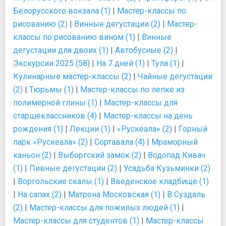
Белорусского вокзала (1)
|
Мастер-классы по
рисованию (2)
|
Винные дегустации (2)
|
Мастер-
классы по рисованию вином (1)
|
Винные
дегустации для двоих (1)
|
Автобусные (2)
|
Экскурсии 2025 (58)
|
На 7 дней (1)
|
Тула (1)
|
Кулинарные мастер-классы (2)
|
Чайные дегустации
(2)
|
Тюрьмы (1)
|
Мастер-классы по лепке из
полимерной глины (1)
|
Мастер-классы для
старшеклассников (4)
|
Мастер-классы на день
рождения (1)
|
Лекции (1)
|
«Рускеала» (2)
|
Горный
парк «Рускеала» (2)
|
Сортавала (4)
|
Мраморный
каньон (2)
|
Выборгский замок (2)
|
Водопад Кивач
(1)
|
Пивные дегустации (2)
|
Усадьба Кузьминки (2)
|
Воргольские скалы (1)
|
Введенское кладбище (1)
|
На сапах (2)
|
Матрона Московская (1)
|
В Суздаль
(2)
|
Мастер-классы для пожилых людей (1)
|
Мастер-классы для студентов (1)
|
Мастер-классы