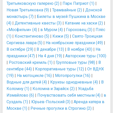
Третьяковскую галерею (2)
|
Парк Патриот (1)
|
Новая Третьяковка (9)
|
Трамвайные (2)
|
Донской
монастырь (7)
|
Билеты в музей Пушкина в Москве
(4)
|
Детективные квесты (3)
|
Катание на хаски (2)
|
«Мосфильм» (4)
|
в Муром (4)
|
Гороховец (3)
|
Плёс
(1)
|
Константиново (5)
|
Кижи (5)
|
Свято-Троицкая
Сергиева лавра (5)
|
На ноябрьские праздники (49)
|
В октябре (29)
|
В декабре (13)
|
В ноябре (43)
|
На
праздники (47)
|
На 4 дня (19)
|
Авторские туры (100)
|
Ростовский кремль (1)
|
Групповые туры (98)
|
В
сентябре (44)
|
Корпоративные туры (12)
|
От ВДНХ
(19)
|
На мотоцикле (16)
|
Мотопрогулки (16)
|
Водные для детей (4)
|
Круизы однодневные (4)
|
В
Коломну (1)
|
Коломна и Зарайск (2)
|
Усадьба
Измайлово (6)
|
Почувствовать себя местным (4)
|
в
Суздаль (1)
|
Юрьев-Польский (3)
|
Аренда катера в
Москве (1)
|
Речные прогулки в Строгино (2)
|