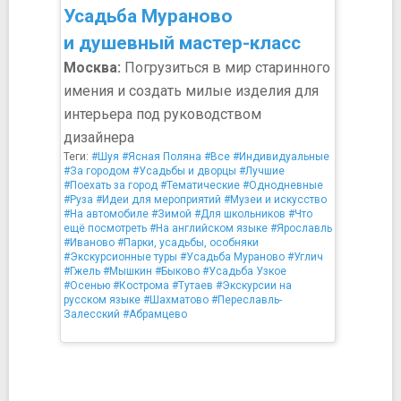
Усадьба Мураново
и душевный мастер-класс
Москва:
Погрузиться в мир старинного
имения и создать милые изделия для
интерьера под руководством
дизайнера
Теги:
#Шуя
#Ясная Поляна
#Все
#Индивидуальные
#За городом
#Усадьбы и дворцы
#Лучшие
#Поехать за город
#Тематические
#Однодневные
#Руза
#Идеи для мероприятий
#Музеи и искусство
#На автомобиле
#Зимой
#Для школьников
#Что
ещё посмотреть
#На английском языке
#Ярославль
#Иваново
#Парки, усадьбы, особняки
#Экскурсионные туры
#Усадьба Мураново
#Углич
#Гжель
#Мышкин
#Быково
#Усадьба Узкое
#Осенью
#Кострома
#Тутаев
#Экскурсии на
русском языке
#Шахматово
#Переславль-
Залесский
#Абрамцево