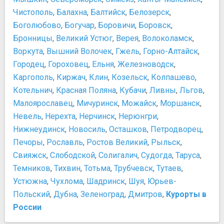
Чистополь
,
Балахна
,
Балтийск
,
Белозерск
,
Боголюбово
,
Богучар
,
Боровичи
,
Боровск
,
Бронницы
,
Великий Устюг
,
Верея
,
Волоколамск
,
Воркута
,
Вышний Волочек
,
Гжель
,
Горно-Алтайск
,
Городец
,
Гороховец
,
Ельня
,
Железноводск
,
Каргополь
,
Киржач
,
Клин
,
Козельск
,
Колпашево
,
Котельнич
,
Красная Поляна
,
Кубачи
,
Ливны
,
Льгов
,
Малоярославец
,
Мичуринск
,
Можайск
,
Моршанск
,
Невель
,
Нерехта
,
Нерчинск
,
Нерюнгри
,
Нижнеудинск
,
Новосиль
,
Осташков
,
Петродворец
,
Печоры
,
Рославль
,
Ростов Великий
,
Рыльск
,
Свияжск
,
Слободской
,
Солигалич
,
Судогда
,
Таруса
,
Темников
,
Тихвин
,
Тотьма
,
Трубчевск
,
Тутаев
,
Устюжна
,
Чухлома
,
Шадринск
,
Шуя
,
Юрьев-
Польский
,
Дубна
,
Зеленоград
,
Дмитров
,
Курорты в
России