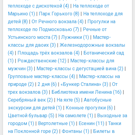
теплоходе с дискотекой (4)
|
На теплоходе от
Марьино (1)
|
Парк Горького (8)
|
На теплоходе для
детей (8)
|
От Речного вокзала (4)
|
Прогулки на
теплоходе по Подмосковью (7)
|
Речные от
Устьинского моста (7)
|
Лужники (1)
|
Мастер-
классы для двоих (3)
|
Железнодорожные вокзалы
(4)
|
Площадь трёх вокзалов (4)
|
Ботанический сад
(1)
|
Рождественские (12)
|
Мастер-классы для
мужчин (3)
|
Мастер-классы с дегустацией вина (2)
|
Групповые мастер-классы (4)
|
Мастер-классы на
природе (2)
|
2 дня (6)
|
«Бункер Сталина» (3)
|
От
трех вокзалов (3)
|
Библиотека имени Ленина (16)
|
Серебряный век (2)
|
На яхте (5)
|
Автобусные
экскурсии для детей (1)
|
Конные прогулки (6)
|
Цветной бульвар (5)
|
На самолете (1)
|
Выходные за
городом (1)
|
Вертолетные (1)
|
Есенин (11)
|
Танки
на Поклонной горе (2)
|
Фонтаны (1)
|
Билеты в