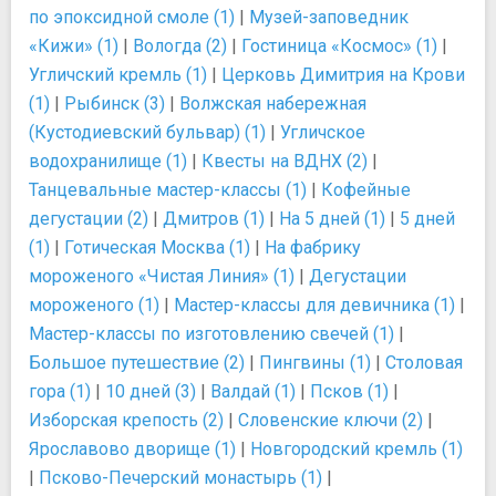
по эпоксидной смоле (1)
|
Музей-заповедник
«Кижи» (1)
|
Вологда (2)
|
Гостиница «Космос» (1)
|
Угличский кремль (1)
|
Церковь Димитрия на Крови
(1)
|
Рыбинск (3)
|
Волжская набережная
(Кустодиевский бульвар) (1)
|
Угличское
водохранилище (1)
|
Квесты на ВДНХ (2)
|
Танцевальные мастер-классы (1)
|
Кофейные
дегустации (2)
|
Дмитров (1)
|
На 5 дней (1)
|
5 дней
(1)
|
Готическая Москва (1)
|
На фабрику
мороженого «Чистая Линия» (1)
|
Дегустации
мороженого (1)
|
Мастер-классы для девичника (1)
|
Мастер-классы по изготовлению свечей (1)
|
Большое путешествие (2)
|
Пингвины (1)
|
Столовая
гора (1)
|
10 дней (3)
|
Валдай (1)
|
Псков (1)
|
Изборская крепость (2)
|
Словенские ключи (2)
|
Ярославово дворище (1)
|
Новгородский кремль (1)
|
Псково-Печерский монастырь (1)
|