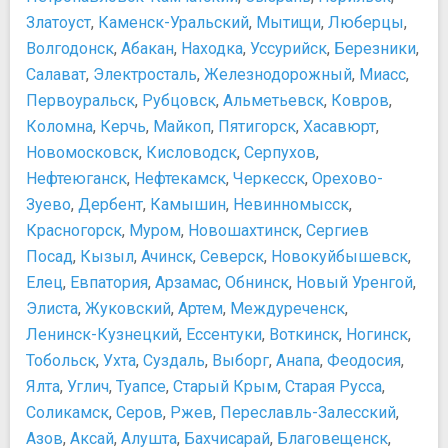
Златоуст
,
Каменск-Уральский
,
Мытищи
,
Люберцы
,
Волгодонск
,
Абакан
,
Находка
,
Уссурийск
,
Березники
,
Салават
,
Электросталь
,
Железнодорожный
,
Миасс
,
Первоуральск
,
Рубцовск
,
Альметьевск
,
Ковров
,
Коломна
,
Керчь
,
Майкоп
,
Пятигорск
,
Хасавюрт
,
Новомосковск
,
Кисловодск
,
Серпухов
,
Нефтеюганск
,
Нефтекамск
,
Черкесск
,
Орехово-
Зуево
,
Дербент
,
Камышин
,
Невинномысск
,
Красногорск
,
Муром
,
Новошахтинск
,
Сергиев
Посад
,
Кызыл
,
Ачинск
,
Северск
,
Новокуйбышевск
,
Елец
,
Евпатория
,
Арзамас
,
Обнинск
,
Новый Уренгой
,
Элиста
,
Жуковский
,
Артем
,
Междуреченск
,
Ленинск-Кузнецкий
,
Ессентуки
,
Воткинск
,
Ногинск
,
Тобольск
,
Ухта
,
Суздаль
,
Выборг
,
Анапа
,
Феодосия
,
Ялта
,
Углич
,
Туапсе
,
Старый Крым
,
Старая Русса
,
Соликамск
,
Серов
,
Ржев
,
Переславль-Залесский
,
Азов
,
Аксай
,
Алушта
,
Бахчисарай
,
Благовещенск
,