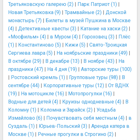
Третьяковскую галерею (2)
|
Парк Патриот (1)
|
Новая Третьяковка (9)
|
Трамвайные (2)
|
Донской
монастырь (7)
|
Билеты в музей Пушкина в Москве
(4)
|
Детективные квесты (3)
|
Катание на хаски (2)
|
«Мосфильм» (4)
|
в Муром (4)
|
Гороховец (3)
|
Плёс
(1)
|
Константиново (5)
|
Кижи (5)
|
Свято-Троицкая
Сергиева лавра (5)
|
На ноябрьские праздники (49)
|
В октябре (29)
|
В декабре (13)
|
В ноябре (43)
|
На
праздники (47)
|
На 4 дня (19)
|
Авторские туры (100)
|
Ростовский кремль (1)
|
Групповые туры (98)
|
В
сентябре (44)
|
Корпоративные туры (12)
|
От ВДНХ
(19)
|
На мотоцикле (16)
|
Мотопрогулки (16)
|
Водные для детей (4)
|
Круизы однодневные (4)
|
В
Коломну (1)
|
Коломна и Зарайск (2)
|
Усадьба
Измайлово (6)
|
Почувствовать себя местным (4)
|
в
Суздаль (1)
|
Юрьев-Польский (3)
|
Аренда катера в
Москве (1)
|
Речные прогулки в Строгино (2)
|