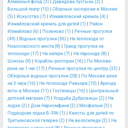
Алмазный фонд (3)
|
Давидова пустынь (3)
|
Большой театр (15)
|
Сборные экскурсии в Москве
(5)
|
Искусство (7)
|
Измайловский кремль (4)
|
Измайловский кремль для детей (1)
|
Район
Измайлово (6)
|
Поленово (1)
|
Речные прогулки
(49)
|
Водные прогулки (36)
|
На теплоходе от
Новоспасского моста (8)
|
Гранд-прогулка на
теплоходе (17)
|
На катере (7)
|
На пароходе (8)
|
Шлюзы (9)
|
Корабль-ресторан (16)
|
По Москве-
реке на 1 час (17)
|
Речные прогулки по центру (33)
|
Обзорные водные прогулки (28)
|
По Москве-реке
на 3 часа (16)
|
На теплоходе Ривьера (10)
|
Аренда
яхты в Москве (11)
|
Гостиницы (16)
|
Центральный
детский магазин (7)
|
Усадьба Дубровицы (2)
|
На
лодке (2)
|
Дом Наркомфина (2)
|
Мосфильм (3)
|
Подводная лодка Б-396 (1)
|
Квесты для детей по
Третьяковской галерее (2)
|
На велосипеде (2)
|
На
теплоходе с музыкой (8)
|
Речные прогулки с