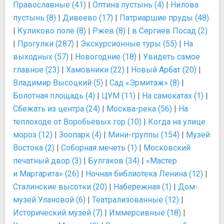
Православные (41)
|
Оптина пустынь (4)
|
Нилова
пустынь (8)
|
Дивеево (17)
|
Патриаршие пруды (48)
|
Куликово поле (8)
|
Ржев (8)
|
в Сергиев Посад (2)
|
Прогулки (287)
|
Экскурсионные туры (55)
|
На
выходных (57)
|
Новогодние (18)
|
Увидеть самое
главное (23)
|
Хамовники (22)
|
Новый Арбат (20)
|
Владимир Высоцкий (5)
|
Сад «Эрмитаж» (8)
|
Болотная площадь (4)
|
ЦУМ (11)
|
На самокатах (1)
|
Сбежать из центра (24)
|
Москва-река (56)
|
На
теплоходе от Воробьёвых гор (10)
|
Когда на улице
мороз (12)
|
Зоопарк (4)
|
Мини-группы (154)
|
Музей
Востока (2)
|
Соборная мечеть (1)
|
Московский
печатный двор (3)
|
Булгаков (34)
|
«Мастер
и Маргарита» (26)
|
Ночная библиотека Ленина (12)
|
Сталинские высотки (20)
|
Набережная (1)
|
Дом-
музей Улановой (6)
|
Театрализованные (12)
|
Исторический музей (7)
|
Иммерсивные (18)
|