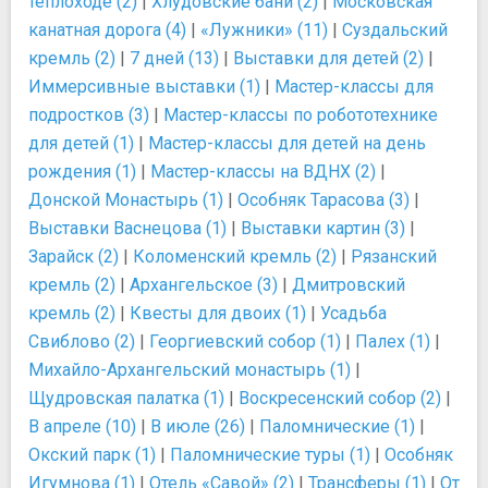
теплоходе (2)
|
Хлудовские бани (2)
|
Московская
канатная дорога (4)
|
«Лужники» (11)
|
Суздальский
кремль (2)
|
7 дней (13)
|
Выставки для детей (2)
|
Иммерсивные выставки (1)
|
Мастер-классы для
подростков (3)
|
Мастер-классы по робототехнике
для детей (1)
|
Мастер-классы для детей на день
рождения (1)
|
Мастер-классы на ВДНХ (2)
|
Донской Монастырь (1)
|
Особняк Тарасова (3)
|
Выставки Васнецова (1)
|
Выставки картин (3)
|
Зарайск (2)
|
Коломенский кремль (2)
|
Рязанский
кремль (2)
|
Архангельское (3)
|
Дмитровский
кремль (2)
|
Квесты для двоих (1)
|
Усадьба
Свиблово (2)
|
Георгиевский собор (1)
|
Палех (1)
|
Михайло-Архангельский монастырь (1)
|
Щудровская палатка (1)
|
Воскресенский собор (2)
|
В апреле (10)
|
В июле (26)
|
Паломнические (1)
|
Окский парк (1)
|
Паломнические туры (1)
|
Особняк
Игумнова (1)
|
Отель «Савой» (2)
|
Трансферы (1)
|
От