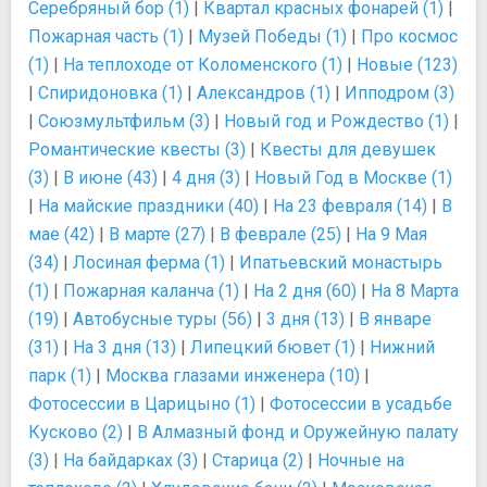
Серебряный бор (1)
|
Квартал красных фонарей (1)
|
Пожарная часть (1)
|
Музей Победы (1)
|
Про космос
(1)
|
На теплоходе от Коломенского (1)
|
Новые (123)
|
Спиридоновка (1)
|
Александров (1)
|
Ипподром (3)
|
Союзмультфильм (3)
|
Новый год и Рождество (1)
|
Романтические квесты (3)
|
Квесты для девушек
(3)
|
В июне (43)
|
4 дня (3)
|
Новый Год в Москве (1)
|
На майские праздники (40)
|
На 23 февраля (14)
|
В
мае (42)
|
В марте (27)
|
В феврале (25)
|
На 9 Мая
(34)
|
Лосиная ферма (1)
|
Ипатьевский монастырь
(1)
|
Пожарная каланча (1)
|
На 2 дня (60)
|
На 8 Марта
(19)
|
Автобусные туры (56)
|
3 дня (13)
|
В январе
(31)
|
На 3 дня (13)
|
Липецкий бювет (1)
|
Нижний
парк (1)
|
Москва глазами инженера (10)
|
Фотосессии в Царицыно (1)
|
Фотосессии в усадьбе
Кусково (2)
|
В Алмазный фонд и Оружейную палату
(3)
|
На байдарках (3)
|
Старица (2)
|
Ночные на