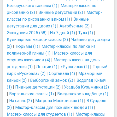
Белорусского вокзала (1)
|
Мастер-классы по
рисованию (2)
|
Винные дегустации (2)
|
Мастер-
классы по рисованию вином (1)
|
Винные
дегустации для двоих (1)
|
Автобусные (2)
|
Экскурсии 2025 (58)
|
На 7 дней (1)
|
Тула (1)
|
Кулинарные мастер-классы (2)
|
Чайные дегустации
(2)
|
Тюрьмы (1)
|
Мастер-классы по лепке из
полимерной глины (1)
|
Мастер-классы для
старшеклассников (4)
|
Мастер-классы на день
рождения (1)
|
Лекции (1)
|
«Рускеала» (2)
|
Горный
парк «Рускеала» (2)
|
Сортавала (4)
|
Мраморный
каньон (2)
|
Выборгский замок (2)
|
Водопад Кивач
(1)
|
Пивные дегустации (2)
|
Усадьба Кузьминки (2)
|
Воргольские скалы (1)
|
Введенское кладбище (1)
|
На сапах (2)
|
Матрона Московская (1)
|
В Суздаль
(2)
|
Мастер-классы для пожилых людей (1)
|
Мастер-классы для студентов (1)
|
Мастер-классы