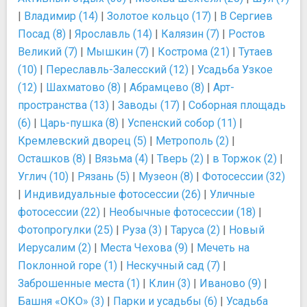
|
Владимир (14)
|
Золотое кольцо (17)
|
В Сергиев
Посад (8)
|
Ярославль (14)
|
Калязин (7)
|
Ростов
Великий (7)
|
Мышкин (7)
|
Кострома (21)
|
Тутаев
(10)
|
Переславль-Залесский (12)
|
Усадьба Узкое
(12)
|
Шахматово (8)
|
Абрамцево (8)
|
Арт-
пространства (13)
|
Заводы (17)
|
Соборная площадь
(6)
|
Царь-пушка (8)
|
Успенский собор (11)
|
Кремлевский дворец (5)
|
Метрополь (2)
|
Осташков (8)
|
Вязьма (4)
|
Тверь (2)
|
в Торжок (2)
|
Углич (10)
|
Рязань (5)
|
Музеон (8)
|
Фотосессии (32)
|
Индивидуальные фотосессии (26)
|
Уличные
фотосессии (22)
|
Необычные фотосессии (18)
|
Фотопрогулки (25)
|
Руза (3)
|
Таруса (2)
|
Новый
Иерусалим (2)
|
Места Чехова (9)
|
Мечеть на
Поклонной горе (1)
|
Нескучный сад (7)
|
Заброшенные места (1)
|
Клин (3)
|
Иваново (9)
|
Башня «ОКО» (3)
|
Парки и усадьбы (6)
|
Усадьба