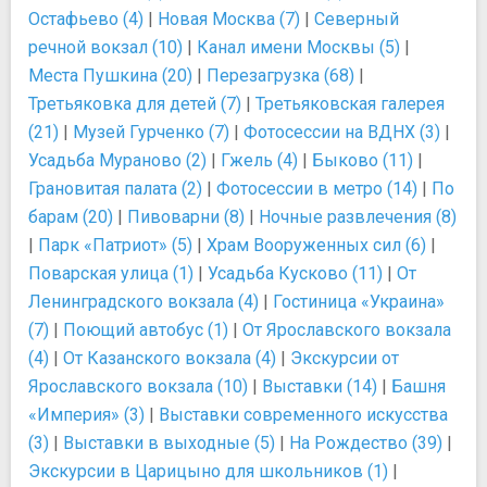
Остафьево (4)
|
Новая Москва (7)
|
Северный
речной вокзал (10)
|
Канал имени Москвы (5)
|
Места Пушкина (20)
|
Перезагрузка (68)
|
Третьяковка для детей (7)
|
Третьяковская галерея
(21)
|
Музей Гурченко (7)
|
Фотосессии на ВДНХ (3)
|
Усадьба Мураново (2)
|
Гжель (4)
|
Быково (11)
|
Грановитая палата (2)
|
Фотосессии в метро (14)
|
По
барам (20)
|
Пивоварни (8)
|
Ночные развлечения (8)
|
Парк «Патриот» (5)
|
Храм Вооруженных сил (6)
|
Поварская улица (1)
|
Усадьба Кусково (11)
|
От
Ленинградского вокзала (4)
|
Гостиница «Украина»
(7)
|
Поющий автобус (1)
|
От Ярославского вокзала
(4)
|
От Казанского вокзала (4)
|
Экскурсии от
Ярославского вокзала (10)
|
Выставки (14)
|
Башня
«Империя» (3)
|
Выставки современного искусства
(3)
|
Выставки в выходные (5)
|
На Рождество (39)
|
Экскурсии в Царицыно для школьников (1)
|