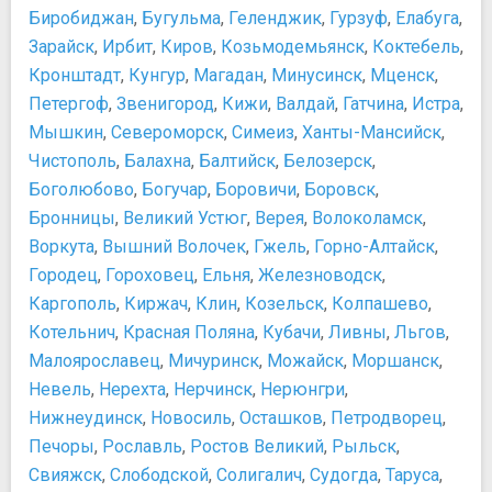
Биробиджан
,
Бугульма
,
Геленджик
,
Гурзуф
,
Елабуга
,
Зарайск
,
Ирбит
,
Киров
,
Козьмодемьянск
,
Коктебель
,
Кронштадт
,
Кунгур
,
Магадан
,
Минусинск
,
Мценск
,
Петергоф
,
Звенигород
,
Кижи
,
Валдай
,
Гатчина
,
Истра
,
Мышкин
,
Североморск
,
Симеиз
,
Ханты-Мансийск
,
Чистополь
,
Балахна
,
Балтийск
,
Белозерск
,
Боголюбово
,
Богучар
,
Боровичи
,
Боровск
,
Бронницы
,
Великий Устюг
,
Верея
,
Волоколамск
,
Воркута
,
Вышний Волочек
,
Гжель
,
Горно-Алтайск
,
Городец
,
Гороховец
,
Ельня
,
Железноводск
,
Каргополь
,
Киржач
,
Клин
,
Козельск
,
Колпашево
,
Котельнич
,
Красная Поляна
,
Кубачи
,
Ливны
,
Льгов
,
Малоярославец
,
Мичуринск
,
Можайск
,
Моршанск
,
Невель
,
Нерехта
,
Нерчинск
,
Нерюнгри
,
Нижнеудинск
,
Новосиль
,
Осташков
,
Петродворец
,
Печоры
,
Рославль
,
Ростов Великий
,
Рыльск
,
Свияжск
,
Слободской
,
Солигалич
,
Судогда
,
Таруса
,