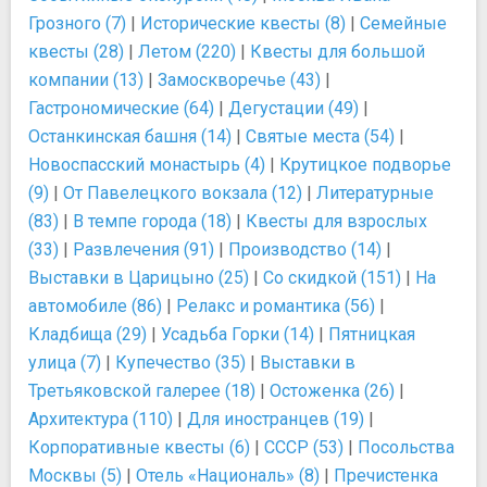
Грозного (7)
|
Исторические квесты (8)
|
Семейные
квесты (28)
|
Летом (220)
|
Квесты для большой
компании (13)
|
Замоскворечье (43)
|
Гастрономические (64)
|
Дегустации (49)
|
Останкинская башня (14)
|
Святые места (54)
|
Новоспасский монастырь (4)
|
Крутицкое подворье
(9)
|
От Павелецкого вокзала (12)
|
Литературные
(83)
|
В темпе города (18)
|
Квесты для взрослых
(33)
|
Развлечения (91)
|
Производство (14)
|
Выставки в Царицыно (25)
|
Со скидкой (151)
|
На
автомобиле (86)
|
Релакс и романтика (56)
|
Кладбища (29)
|
Усадьба Горки (14)
|
Пятницкая
улица (7)
|
Купечество (35)
|
Выставки в
Третьяковской галерее (18)
|
Остоженка (26)
|
Архитектура (110)
|
Для иностранцев (19)
|
Корпоративные квесты (6)
|
СССР (53)
|
Посольства
Москвы (5)
|
Отель «Националь» (8)
|
Пречистенка