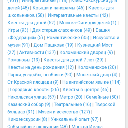
(101)
|
Интерактивные (118)
|
Квест-экскурсии для
детей (48)
|
Крыши и панорамы (46)
|
Квесты для
школьников (58)
|
Интерактивные квесты (42)
|
Квесты для детей (52)
|
Москва-Сити для детей (1)
|
Игры (93)
|
Для старшеклассников (49)
|
Башня
«Федерация» (5)
|
Романтические (35)
|
Искусство и
музеи (91)
|
Дом Пашкова (19)
|
Кузнецкий Мост
(27)
|
Активности (137)
|
Коломенский дворец (9)
|
Романовы (13)
|
Квесты для детей 7 лет (29)
|
Квесты на день рождения (12)
|
Коломенское (20)
|
Парки, усадьбы, особняки (90)
|
Монетный двор (4)
|
От Красной площади (9)
|
На английском языке (114)
|
Городские квесты (36)
|
Квесты в центре (46)
|
Никольская улица (57)
|
Метро (20)
|
Семейные (50)
|
Казанский собор (9)
|
Театральные (16)
|
Тверской
бульвар (31)
|
Музеи и искусство (127)
|
Киноэкскурсии (8)
|
Уникальный опыт (97)
|
Событийные экскурсии (48)
|
Москва Ивана