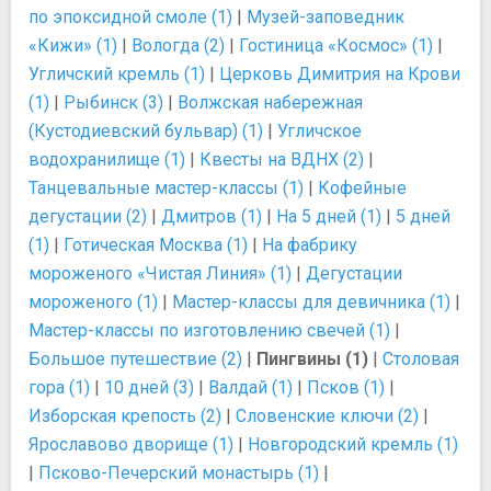
по эпоксидной смоле (1)
|
Музей-заповедник
«Кижи» (1)
|
Вологда (2)
|
Гостиница «Космос» (1)
|
Угличский кремль (1)
|
Церковь Димитрия на Крови
(1)
|
Рыбинск (3)
|
Волжская набережная
(Кустодиевский бульвар) (1)
|
Угличское
водохранилище (1)
|
Квесты на ВДНХ (2)
|
Танцевальные мастер-классы (1)
|
Кофейные
дегустации (2)
|
Дмитров (1)
|
На 5 дней (1)
|
5 дней
(1)
|
Готическая Москва (1)
|
На фабрику
мороженого «Чистая Линия» (1)
|
Дегустации
мороженого (1)
|
Мастер-классы для девичника (1)
|
Мастер-классы по изготовлению свечей (1)
|
Большое путешествие (2)
|
Пингвины (1)
|
Столовая
гора (1)
|
10 дней (3)
|
Валдай (1)
|
Псков (1)
|
Изборская крепость (2)
|
Словенские ключи (2)
|
Ярославово дворище (1)
|
Новгородский кремль (1)
|
Псково-Печерский монастырь (1)
|