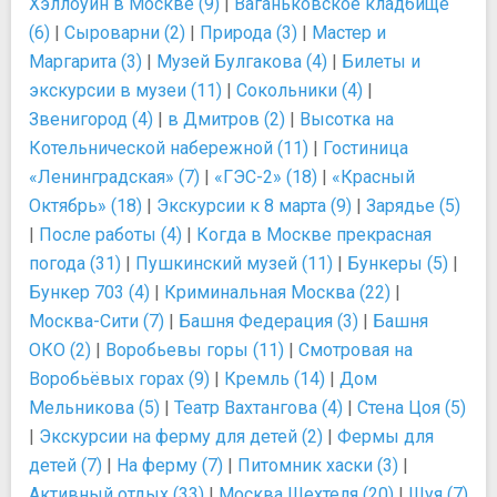
Хэллоуин в Москве (9)
|
Ваганьковское кладбище
(6)
|
Сыроварни (2)
|
Природа (3)
|
Мастер и
Маргарита (3)
|
Музей Булгакова (4)
|
Билеты и
экскурсии в музеи (11)
|
Сокольники (4)
|
Звенигород (4)
|
в Дмитров (2)
|
Высотка на
Котельнической набережной (11)
|
Гостиница
«Ленинградская» (7)
|
«ГЭС-2» (18)
|
«Красный
Октябрь» (18)
|
Экскурсии к 8 марта (9)
|
Зарядье (5)
|
После работы (4)
|
Когда в Москве прекрасная
погода (31)
|
Пушкинский музей (11)
|
Бункеры (5)
|
Бункер 703 (4)
|
Криминальная Москва (22)
|
Москва-Сити (7)
|
Башня Федерация (3)
|
Башня
ОКО (2)
|
Воробьевы горы (11)
|
Смотровая на
Воробьёвых горах (9)
|
Кремль (14)
|
Дом
Мельникова (5)
|
Театр Вахтангова (4)
|
Стена Цоя (5)
|
Экскурсии на ферму для детей (2)
|
Фермы для
детей (7)
|
На ферму (7)
|
Питомник хаски (3)
|
Активный отдых (33)
|
Москва Шехтеля (20)
|
Шуя (7)