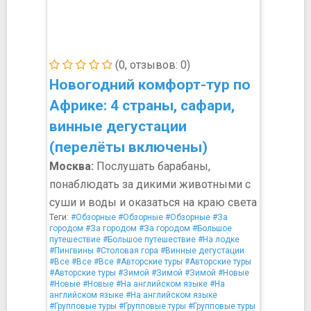
(0, отзывов: 0)
Новогодний комфорт-тур по
Африке: 4 страны, сафари,
винные дегустации
(перелёты включены)
Москва:
Послушать барабаны,
понаблюдать за дикими животными с
суши и воды и оказаться на краю света
Теги:
#Обзорные
#Обзорные
#Обзорные
#За
городом
#За городом
#За городом
#Большое
путешествие
#Большое путешествие
#На лодке
#Пингвины
#Столовая гора
#Винные дегустации
#Все
#Все
#Все
#Авторские туры
#Авторские туры
#Авторские туры
#Зимой
#Зимой
#Зимой
#Новые
#Новые
#Новые
#На английском языке
#На
английском языке
#На английском языке
#Групповые туры
#Групповые туры
#Групповые туры