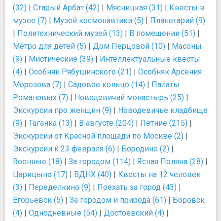
(32)
|
Старый Арбат (42)
|
Мясницкая (31)
|
Квесты в
музее (7)
|
Музей космонавтики (5)
|
Планетарий (9)
|
Политехнический музей (13)
|
В помещении (51)
|
Метро для детей (5)
|
Дом Перцовой (10)
|
Масоны
(9)
|
Мистические (39)
|
Интеллектуальные квесты
(4)
|
Особняк Рябушинского (21)
|
Особняк Арсения
Морозова (7)
|
Садовое кольцо (14)
|
Палаты
Романовых (7)
|
Новодевичий монастырь (25)
|
Экскурсии про женщин (9)
|
Новодевичье кладбище
(9)
|
Таганка (13)
|
В августе (204)
|
Летние (215)
|
Экскурсии от Красной площади по Москве (2)
|
Экскурсии к 23 февраля (6)
|
Бородино (2)
|
Военные (18)
|
За городом (114)
|
Ясная Поляна (28)
|
Царицыно (17)
|
ВДНХ (40)
|
Квесты на 12 человек
(3)
|
Переделкино (9)
|
Поехать за город (43)
|
Егорьевск (5)
|
За городом и природа (61)
|
Боровск
(4)
|
Однодневные (54)
|
Достоевский (4)
|