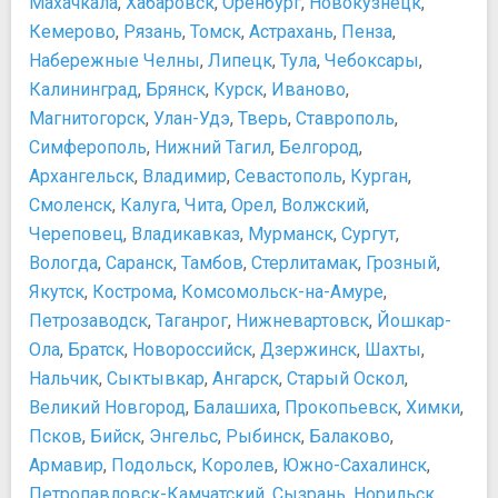
Махачкала
,
Хабаровск
,
Оренбург
,
Новокузнецк
,
Кемерово
,
Рязань
,
Томск
,
Астрахань
,
Пенза
,
Набережные Челны
,
Липецк
,
Тула
,
Чебоксары
,
Калининград
,
Брянск
,
Курск
,
Иваново
,
Магнитогорск
,
Улан-Удэ
,
Тверь
,
Ставрополь
,
Симферополь
,
Нижний Тагил
,
Белгород
,
Архангельск
,
Владимир
,
Севастополь
,
Курган
,
Смоленск
,
Калуга
,
Чита
,
Орел
,
Волжский
,
Череповец
,
Владикавказ
,
Мурманск
,
Сургут
,
Вологда
,
Саранск
,
Тамбов
,
Стерлитамак
,
Грозный
,
Якутск
,
Кострома
,
Комсомольск-на-Амуре
,
Петрозаводск
,
Таганрог
,
Нижневартовск
,
Йошкар-
Ола
,
Братск
,
Новороссийск
,
Дзержинск
,
Шахты
,
Нальчик
,
Сыктывкар
,
Ангарск
,
Старый Оскол
,
Великий Новгород
,
Балашиха
,
Прокопьевск
,
Химки
,
Псков
,
Бийск
,
Энгельс
,
Рыбинск
,
Балаково
,
Армавир
,
Подольск
,
Королев
,
Южно-Сахалинск
,
Петропавловск-Камчатский
,
Сызрань
,
Норильск
,