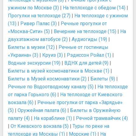
ужином по Москве (3)
|
На теплоходе с обедом (14)
|
Прогулки на теплоходе (27)
|
На теплоходе с ужином
(13)
|
Ривер Палас (3)
|
Речные прогулки от
«Москва-Сити» (5)
|
Вечерние на теплоходе (15)
|
На
двухэтажном автобусе (2)
|
Аудиогиды (19)
|
Билеты в музеи (12)
|
Речные от гостиницы
«Украина» (3)
|
Круиз (3)
|
Рэдиссон Ройал (1)
|
Водные экскурсии (19)
|
ВДНХ для детей (9)
|
Билеты в музей космонавтики в Москве (1)
|
Билеты в Музей космонавтики (2)
|
Билеты (9)
|
Речные по Водоотводному каналу (5)
|
На теплоходе
от парка Горького (6)
|
На теплоходе от Киевского
вокзала (6)
|
Речные прогулки от парка «Зарядье»
(5)
|
Оружейная палата (6)
|
Билеты в Оружейную
палату (4)
|
На кораблике (1)
|
Речной трамвайчик (4)
|
От Киевского вокзала (5)
|
Туры по реке на
теплоходе из Москвы (1)
|
Морские (1)
|
На