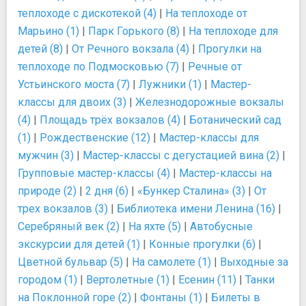
теплоходе с дискотекой (4)
|
На теплоходе от
Марьино (1)
|
Парк Горького (8)
|
На теплоходе для
детей (8)
|
От Речного вокзала (4)
|
Прогулки на
теплоходе по Подмосковью (7)
|
Речные от
Устьинского моста (7)
|
Лужники (1)
|
Мастер-
классы для двоих (3)
|
Железнодорожные вокзалы
(4)
|
Площадь трёх вокзалов (4)
|
Ботанический сад
(1)
|
Рождественские (12)
|
Мастер-классы для
мужчин (3)
|
Мастер-классы с дегустацией вина (2)
|
Групповые мастер-классы (4)
|
Мастер-классы на
природе (2)
|
2 дня (6)
|
«Бункер Сталина» (3)
|
От
трех вокзалов (3)
|
Библиотека имени Ленина (16)
|
Серебряный век (2)
|
На яхте (5)
|
Автобусные
экскурсии для детей (1)
|
Конные прогулки (6)
|
Цветной бульвар (5)
|
На самолете (1)
|
Выходные за
городом (1)
|
Вертолетные (1)
|
Есенин (11)
|
Танки
на Поклонной горе (2)
|
Фонтаны (1)
|
Билеты в