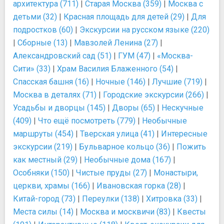
архитектура (711)
|
Старая Москва (359)
|
Москва с
детьми (32)
|
Красная площадь для детей (29)
|
Для
подростков (60)
|
Экскурсии на русском языке (220)
|
Сборные (13)
|
Мавзолей Ленина (27)
|
Александровский сад (51)
|
ГУМ (47)
|
«Москва-
Сити» (33)
|
Храм Василия Блаженного (54)
|
Спасская башня (16)
|
Ночные (146)
|
Лучшие (719)
|
Москва в деталях (71)
|
Городские экскурсии (266)
|
Усадьбы и дворцы (145)
|
Дворы (65)
|
Нескучные
(409)
|
Что ещё посмотреть (779)
|
Необычные
маршруты (454)
|
Тверская улица (41)
|
Интересные
экскурсии (219)
|
Бульварное кольцо (36)
|
Пожить
как местный (29)
|
Необычные дома (167)
|
Особняки (150)
|
Чистые пруды (27)
|
Монастыри,
церкви, храмы (166)
|
Ивановская горка (28)
|
Китай-город (73)
|
Переулки (138)
|
Хитровка (33)
|
Места силы (14)
|
Москва и москвичи (83)
|
Квесты