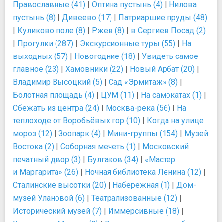
Православные (41)
|
Оптина пустынь (4)
|
Нилова
пустынь (8)
|
Дивеево (17)
|
Патриаршие пруды (48)
|
Куликово поле (8)
|
Ржев (8)
|
в Сергиев Посад (2)
|
Прогулки (287)
|
Экскурсионные туры (55)
|
На
выходных (57)
|
Новогодние (18)
|
Увидеть самое
главное (23)
|
Хамовники (22)
|
Новый Арбат (20)
|
Владимир Высоцкий (5)
|
Сад «Эрмитаж» (8)
|
Болотная площадь (4)
|
ЦУМ (11)
|
На самокатах (1)
|
Сбежать из центра (24)
|
Москва-река (56)
|
На
теплоходе от Воробьёвых гор (10)
|
Когда на улице
мороз (12)
|
Зоопарк (4)
|
Мини-группы (154)
|
Музей
Востока (2)
|
Соборная мечеть (1)
|
Московский
печатный двор (3)
|
Булгаков (34)
|
«Мастер
и Маргарита» (26)
|
Ночная библиотека Ленина (12)
|
Сталинские высотки (20)
|
Набережная (1)
|
Дом-
музей Улановой (6)
|
Театрализованные (12)
|
Исторический музей (7)
|
Иммерсивные (18)
|