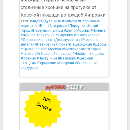
столичные хроники на прогулке от
Красной площади до трущоб Хитровки
Теги:
#Индивидуальные
#Пешком
#Необычные
маршруты
#Все
#Авторские
#Переулки
#Китай-
город
#Переулки и улицы
#Центр Москвы
#Ночные
#Лучшие
#Вечерние
#Хитровка
#Тематические
#Для пенсионеров
#Для студентов
#Москва в
деталях
#Ивановская горка
#Пешеходные
#Дворы
#Криминальная Москва
#Мистические
#Старая
Москва
#От Красной площади
#Необычные дома
#Осенью
#Нескучные
#Варварка
#Красная
площадь
#Городские экскурсии
#Интересные
экскурсии
руб5800
5220 ₽
10%
Скидка