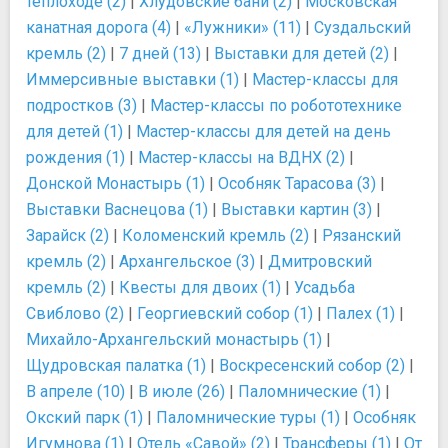
теплоходе (2)
|
Хлудовские бани (2)
|
Московская
канатная дорога (4)
|
«Лужники» (11)
|
Суздальский
кремль (2)
|
7 дней (13)
|
Выставки для детей (2)
|
Иммерсивные выставки (1)
|
Мастер-классы для
подростков (3)
|
Мастер-классы по робототехнике
для детей (1)
|
Мастер-классы для детей на день
рождения (1)
|
Мастер-классы на ВДНХ (2)
|
Донской Монастырь (1)
|
Особняк Тарасова (3)
|
Выставки Васнецова (1)
|
Выставки картин (3)
|
Зарайск (2)
|
Коломенский кремль (2)
|
Рязанский
кремль (2)
|
Архангельское (3)
|
Дмитровский
кремль (2)
|
Квесты для двоих (1)
|
Усадьба
Свиблово (2)
|
Георгиевский собор (1)
|
Палех (1)
|
Михайло-Архангельский монастырь (1)
|
Щудровская палатка (1)
|
Воскресенский собор (2)
|
В апреле (10)
|
В июле (26)
|
Паломнические (1)
|
Окский парк (1)
|
Паломнические туры (1)
|
Особняк
Игумнова (1)
|
Отель «Савой» (2)
|
Трансферы (1)
|
От