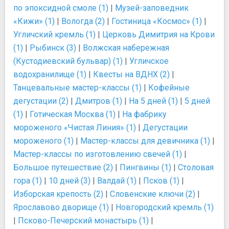
по эпоксидной смоле (1)
|
Музей-заповедник
«Кижи» (1)
|
Вологда (2)
|
Гостиница «Космос» (1)
|
Угличский кремль (1)
|
Церковь Димитрия на Крови
(1)
|
Рыбинск (3)
|
Волжская набережная
(Кустодиевский бульвар) (1)
|
Угличское
водохранилище (1)
|
Квесты на ВДНХ (2)
|
Танцевальные мастер-классы (1)
|
Кофейные
дегустации (2)
|
Дмитров (1)
|
На 5 дней (1)
|
5 дней
(1)
|
Готическая Москва (1)
|
На фабрику
мороженого «Чистая Линия» (1)
|
Дегустации
мороженого (1)
|
Мастер-классы для девичника (1)
|
Мастер-классы по изготовлению свечей (1)
|
Большое путешествие (2)
|
Пингвины (1)
|
Столовая
гора (1)
|
10 дней (3)
|
Валдай (1)
|
Псков (1)
|
Изборская крепость (2)
|
Словенские ключи (2)
|
Ярославово дворище (1)
|
Новгородский кремль (1)
|
Псково-Печерский монастырь (1)
|