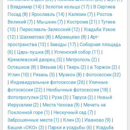
|
Владимир (14)
|
Золотое кольцо (17)
|
В Сергиев
Посад (8)
|
Ярославль (14)
|
Калязин (7)
|
Ростов
Великий (7)
|
Мышкин (7)
|
Кострома (21)
|
Тутаев
(10)
|
Переславль-Залесский (12)
|
Усадьба Узкое
(12)
|
Шахматово (8)
|
Абрамцево (8)
|
Арт-
пространства (13)
|
Заводы (17)
|
Соборная площадь
(6)
|
Царь-пушка (8)
|
Успенский собор (11)
|
Кремлевский дворец (5)
|
Метрополь (2)
|
Осташков (8)
|
Вязьма (4)
|
Тверь (2)
|
в Торжок (2)
|
Углич (10)
|
Рязань (5)
|
Музеон (8)
|
Фотосессии (32)
|
Индивидуальные фотосессии (26)
|
Уличные
фотосессии (22)
|
Необычные фотосессии (18)
|
Фотопрогулки (25)
|
Руза (3)
|
Таруса (2)
|
Новый
Иерусалим (2)
|
Места Чехова (9)
|
Мечеть на
Поклонной горе (1)
|
Нескучный сад (7)
|
Заброшенные места (1)
|
Клин (3)
|
Иваново (9)
|
Башня «ОКО» (3)
|
Парки и усадьбы (6)
|
Усадьба