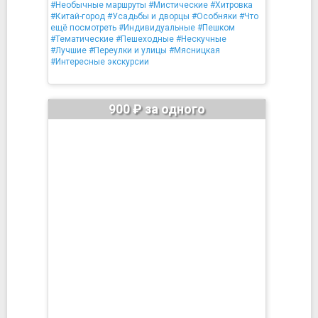
#Необычные маршруты
#Мистические
#Хитровка
#Китай-город
#Усадьбы и дворцы
#Особняки
#Что
ещё посмотреть
#Индивидуальные
#Пешком
#Тематические
#Пешеходные
#Нескучные
#Лучшие
#Переулки и улицы
#Мясницкая
#Интересные экскурсии
900 ₽ за одного