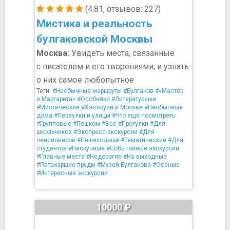
(4.81, отзывов: 227)
Мистика и реальность
булгаковской Москвы
Москва:
Увидеть места, связанные
с писателем и его творениями, и узнать
о них самое любопытное
Теги:
#Необычные маршруты
#Булгаков
#«Мастер
и Маргарита»
#Особняки
#Литературные
#Мистические
#Хэллоуин в Москве
#Необычные
дома
#Переулки и улицы
#Что ещё посмотреть
#Групповые
#Пешком
#Все
#Прогулки
#Для
школьников
#Экспресс-экскурсии
#Для
пенсионеров
#Пешеходные
#Тематические
#Для
студентов
#Нескучные
#Событийные экскурсии
#Главные места
#Недорогие
#На выходные
#Патриаршие пруды
#Музей Булгакова
#Осенью
#Интересные экскурсии
10000 ₽