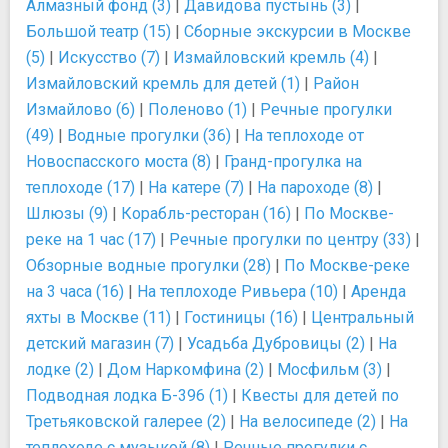
Алмазный фонд (3)
|
Давидова пустынь (3)
|
Большой театр (15)
|
Сборные экскурсии в Москве
(5)
|
Искусство (7)
|
Измайловский кремль (4)
|
Измайловский кремль для детей (1)
|
Район
Измайлово (6)
|
Поленово (1)
|
Речные прогулки
(49)
|
Водные прогулки (36)
|
На теплоходе от
Новоспасского моста (8)
|
Гранд-прогулка на
теплоходе (17)
|
На катере (7)
|
На пароходе (8)
|
Шлюзы (9)
|
Корабль-ресторан (16)
|
По Москве-
реке на 1 час (17)
|
Речные прогулки по центру (33)
|
Обзорные водные прогулки (28)
|
По Москве-реке
на 3 часа (16)
|
На теплоходе Ривьера (10)
|
Аренда
яхты в Москве (11)
|
Гостиницы (16)
|
Центральный
детский магазин (7)
|
Усадьба Дубровицы (2)
|
На
лодке (2)
|
Дом Наркомфина (2)
|
Мосфильм (3)
|
Подводная лодка Б-396 (1)
|
Квесты для детей по
Третьяковской галерее (2)
|
На велосипеде (2)
|
На
теплоходе с музыкой (8)
|
Речные прогулки с