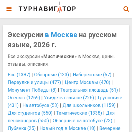
Экскурсии
в Москве
на русском
языке, 2026 г.
Все экскурсии «
Мистические
» в Москве, цены,
отзывы, описания.
Все (1387)
|
Обзорные (133)
|
Набережные (67)
|
Переулки и улицы (477)
|
Центр Москвы (470)
|
Монумент Победы (8)
|
Театральная площадь (51)
|
Осенью (1269)
|
Увидеть главное (226)
|
Групповые
(431)
|
На автобусе (53)
|
Для школьников (1159)
|
Для студентов (550)
|
Тематические (1338)
|
Для
пенсионеров (550)
|
Обзорные на автобусе (23)
|
Лубянка (25)
|
Новый год в Москве (18)
|
Вечерние