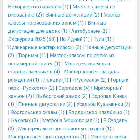
Белорусского вокзала (1)
|
Мастер-классы по
рисованию (2)
|
Винные дегустации (2)
|
Мастер-
классы по рисованию вином (1)
|
Винные
дегустации для двоих (1)
|
Автобусные (2)
|
Экскурсии 2025 (58)
|
На 7 дней (1)
|
Тула (1)
|
Кулинарные мастер-классы (2)
|
Чайные дегустации
(2)
|
Тюрьмы (1)
|
Мастер-классы по лепке из
полимерной глины (1)
|
Мастер-классы для
старшеклассников (4)
|
Мастер-классы на день
рождения (1)
|
Лекции (1)
|
«Рускеала» (2)
|
Горный
парк «Рускеала» (2)
|
Сортавала (4)
|
Мраморный
каньон (2)
|
Выборгский замок (2)
|
Водопад Кивач
(1)
|
Пивные дегустации (2)
|
Усадьба Кузьминки (2)
|
Воргольские скалы (1)
|
Введенское кладбище (1)
|
На сапах (2)
|
Матрона Московская (1)
|
В Суздаль
(2)
|
Мастер-классы для пожилых людей (1)
|
Мастер-классы для студентов (1)
|
Мастер-классы