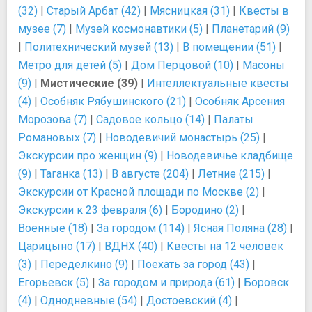
(32)
|
Старый Арбат (42)
|
Мясницкая (31)
|
Квесты в
музее (7)
|
Музей космонавтики (5)
|
Планетарий (9)
|
Политехнический музей (13)
|
В помещении (51)
|
Метро для детей (5)
|
Дом Перцовой (10)
|
Масоны
(9)
|
Мистические (39)
|
Интеллектуальные квесты
(4)
|
Особняк Рябушинского (21)
|
Особняк Арсения
Морозова (7)
|
Садовое кольцо (14)
|
Палаты
Романовых (7)
|
Новодевичий монастырь (25)
|
Экскурсии про женщин (9)
|
Новодевичье кладбище
(9)
|
Таганка (13)
|
В августе (204)
|
Летние (215)
|
Экскурсии от Красной площади по Москве (2)
|
Экскурсии к 23 февраля (6)
|
Бородино (2)
|
Военные (18)
|
За городом (114)
|
Ясная Поляна (28)
|
Царицыно (17)
|
ВДНХ (40)
|
Квесты на 12 человек
(3)
|
Переделкино (9)
|
Поехать за город (43)
|
Егорьевск (5)
|
За городом и природа (61)
|
Боровск
(4)
|
Однодневные (54)
|
Достоевский (4)
|