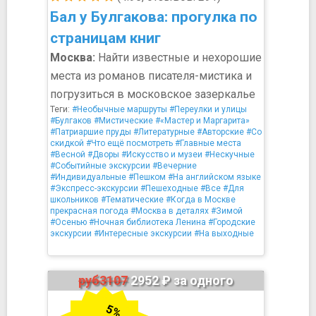
Бал у Булгакова: прогулка по
страницам книг
Москва:
Найти известные и нехорошие
места из романов писателя-мистика и
погрузиться в московское зазеркалье
Теги:
#Необычные маршруты
#Переулки и улицы
#Булгаков
#Мистические
#«Мастер и Маргарита»
#Патриаршие пруды
#Литературные
#Авторские
#Со
скидкой
#Что ещё посмотреть
#Главные места
#Весной
#Дворы
#Искусство и музеи
#Нескучные
#Событийные экскурсии
#Вечерние
#Индивидуальные
#Пешком
#На английском языке
#Экспресс-экскурсии
#Пешеходные
#Все
#Для
школьников
#Тематические
#Когда в Москве
прекрасная погода
#Москва в деталях
#Зимой
#Осенью
#Ночная библиотека Ленина
#Городские
экскурсии
#Интересные экскурсии
#На выходные
руб3107
2952 ₽ за одного
5%