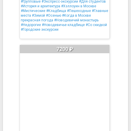
#Групповые
#Экспресс-экскурсии
#Для студентов
#История и архитектура
#Хэллоуин в Москве
#Мистические
#Кладбища
#Пешеходные
#Главные
места
#Зимой
#Осенью
#Когда в Москве
прекрасная погода
#Новодевичий монастырь
#Недорогие
#Новодевичье кладбище
#Со скидкой
#Городские экскурсии
7200 ₽