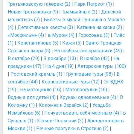
Третьяковскую галерею (2)
|
Парк Патриот (1)
|
Новая Третьяковка (9)
|
Трамвайные (2)
|
Донской
монастырь (7)
|
Билеты в музей Пушкина в Москве
(4)
|
Детективные квесты (3)
|
Катание на хаски (2)
|
«Мосфильм» (4)
|
в Муром (4)
|
Гороховец (3)
|
Плёс
(1)
|
Константиново (5)
|
Кижи (5)
|
Свято-Троицкая
Сергиева лавра (5)
|
На ноябрьские праздники (49)
|
В октябре (29)
|
В декабре (13)
|
В ноябре (43)
|
На
праздники (47)
|
На 4 дня (19)
|
Авторские туры (100)
|
Ростовский кремль (1)
|
Групповые туры (98)
|
В
сентябре (44)
|
Корпоративные туры (12)
|
От ВДНХ
(19)
|
На мотоцикле (16)
|
Мотопрогулки (16)
|
Водные для детей (4)
|
Круизы однодневные (4)
|
В
Коломну (1)
|
Коломна и Зарайск (2)
|
Усадьба
Измайлово (6)
|
Почувствовать себя местным (4)
|
в
Суздаль (1)
|
Юрьев-Польский (3)
|
Аренда катера в
Москве (1)
|
Речные прогулки в Строгино (2)
|