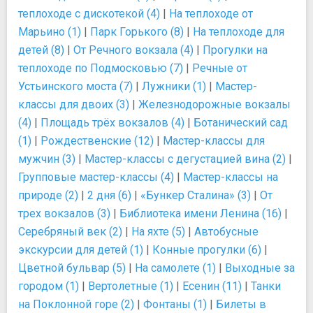
теплоходе с дискотекой (4)
|
На теплоходе от
Марьино (1)
|
Парк Горького (8)
|
На теплоходе для
детей (8)
|
От Речного вокзала (4)
|
Прогулки на
теплоходе по Подмосковью (7)
|
Речные от
Устьинского моста (7)
|
Лужники (1)
|
Мастер-
классы для двоих (3)
|
Железнодорожные вокзалы
(4)
|
Площадь трёх вокзалов (4)
|
Ботанический сад
(1)
|
Рождественские (12)
|
Мастер-классы для
мужчин (3)
|
Мастер-классы с дегустацией вина (2)
|
Групповые мастер-классы (4)
|
Мастер-классы на
природе (2)
|
2 дня (6)
|
«Бункер Сталина» (3)
|
От
трех вокзалов (3)
|
Библиотека имени Ленина (16)
|
Серебряный век (2)
|
На яхте (5)
|
Автобусные
экскурсии для детей (1)
|
Конные прогулки (6)
|
Цветной бульвар (5)
|
На самолете (1)
|
Выходные за
городом (1)
|
Вертолетные (1)
|
Есенин (11)
|
Танки
на Поклонной горе (2)
|
Фонтаны (1)
|
Билеты в