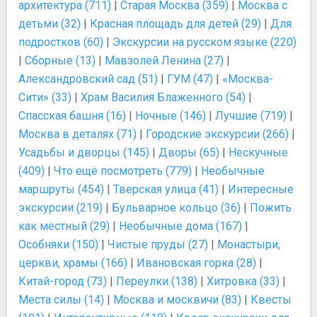
архитектура (711)
|
Старая Москва (359)
|
Москва с
детьми (32)
|
Красная площадь для детей (29)
|
Для
подростков (60)
|
Экскурсии на русском языке (220)
|
Сборные (13)
|
Мавзолей Ленина (27)
|
Александровский сад (51)
|
ГУМ (47)
|
«Москва-
Сити» (33)
|
Храм Василия Блаженного (54)
|
Спасская башня (16)
|
Ночные (146)
|
Лучшие (719)
|
Москва в деталях (71)
|
Городские экскурсии (266)
|
Усадьбы и дворцы (145)
|
Дворы (65)
|
Нескучные
(409)
|
Что ещё посмотреть (779)
|
Необычные
маршруты (454)
|
Тверская улица (41)
|
Интересные
экскурсии (219)
|
Бульварное кольцо (36)
|
Пожить
как местный (29)
|
Необычные дома (167)
|
Особняки (150)
|
Чистые пруды (27)
|
Монастыри,
церкви, храмы (166)
|
Ивановская горка (28)
|
Китай-город (73)
|
Переулки (138)
|
Хитровка (33)
|
Места силы (14)
|
Москва и москвичи (83)
|
Квесты