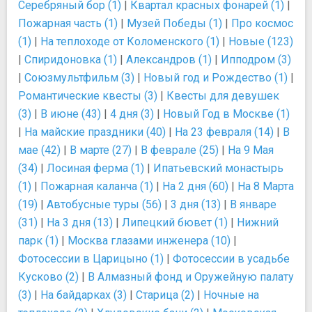
Серебряный бор (1)
|
Квартал красных фонарей (1)
|
Пожарная часть (1)
|
Музей Победы (1)
|
Про космос
(1)
|
На теплоходе от Коломенского (1)
|
Новые (123)
|
Спиридоновка (1)
|
Александров (1)
|
Ипподром (3)
|
Союзмультфильм (3)
|
Новый год и Рождество (1)
|
Романтические квесты (3)
|
Квесты для девушек
(3)
|
В июне (43)
|
4 дня (3)
|
Новый Год в Москве (1)
|
На майские праздники (40)
|
На 23 февраля (14)
|
В
мае (42)
|
В марте (27)
|
В феврале (25)
|
На 9 Мая
(34)
|
Лосиная ферма (1)
|
Ипатьевский монастырь
(1)
|
Пожарная каланча (1)
|
На 2 дня (60)
|
На 8 Марта
(19)
|
Автобусные туры (56)
|
3 дня (13)
|
В январе
(31)
|
На 3 дня (13)
|
Липецкий бювет (1)
|
Нижний
парк (1)
|
Москва глазами инженера (10)
|
Фотосессии в Царицыно (1)
|
Фотосессии в усадьбе
Кусково (2)
|
В Алмазный фонд и Оружейную палату
(3)
|
На байдарках (3)
|
Старица (2)
|
Ночные на