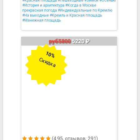
#Красная площадь
#Пешеходные
#Зимой
#Осенью
#История и архитектура
#Когда в Москве
прекрасная погода
#Индивидуальные по Кремлю
#На выходные
#Кремль и Красная площадь
#Манежная площадь
руб5800
5220 ₽
10%
Скидка
(4.95, отзывов: 291)