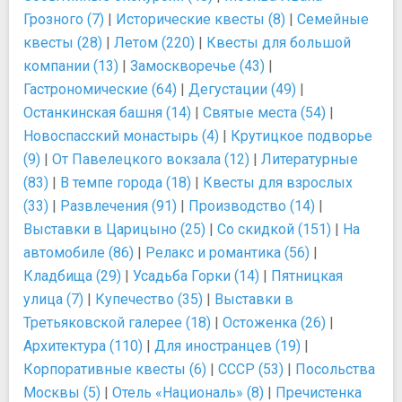
Грозного (7)
|
Исторические квесты (8)
|
Семейные
квесты (28)
|
Летом (220)
|
Квесты для большой
компании (13)
|
Замоскворечье (43)
|
Гастрономические (64)
|
Дегустации (49)
|
Останкинская башня (14)
|
Святые места (54)
|
Новоспасский монастырь (4)
|
Крутицкое подворье
(9)
|
От Павелецкого вокзала (12)
|
Литературные
(83)
|
В темпе города (18)
|
Квесты для взрослых
(33)
|
Развлечения (91)
|
Производство (14)
|
Выставки в Царицыно (25)
|
Со скидкой (151)
|
На
автомобиле (86)
|
Релакс и романтика (56)
|
Кладбища (29)
|
Усадьба Горки (14)
|
Пятницкая
улица (7)
|
Купечество (35)
|
Выставки в
Третьяковской галерее (18)
|
Остоженка (26)
|
Архитектура (110)
|
Для иностранцев (19)
|
Корпоративные квесты (6)
|
СССР (53)
|
Посольства
Москвы (5)
|
Отель «Националь» (8)
|
Пречистенка