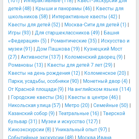
(101)
|
Интерактивные (118)
|
Квест-экскурсии для
детей (48)
|
Крыши и панорамы (46)
|
Квесты для
школьников (58)
|
Интерактивные квесты (42)
|
Квесты для детей (52)
|
Москва-Сити для детей (1)
|
Игры (93)
|
Для старшеклассников (49)
|
Башня
«Федерация» (5)
|
Романтические (35)
|
Искусство и
музеи (91)
|
Дом Пашкова (19)
|
Кузнецкий Мост
(27)
|
Активности (137)
|
Коломенский дворец (9)
|
Романовы (13)
|
Квесты для детей 7 лет (29)
|
Квесты на день рождения (12)
|
Коломенское (20)
|
Парки, усадьбы, особняки (90)
|
Монетный двор (4)
|
От Красной площади (9)
|
На английском языке (114)
|
Городские квесты (36)
|
Квесты в центре (46)
|
Никольская улица (57)
|
Метро (20)
|
Семейные (50)
|
Казанский собор (9)
|
Театральные (16)
|
Тверской
бульвар (31)
|
Музеи и искусство (127)
|
Киноэкскурсии (8)
|
Уникальный опыт (97)
|
Событийные экскурсии (48)
|
Москва Ивана