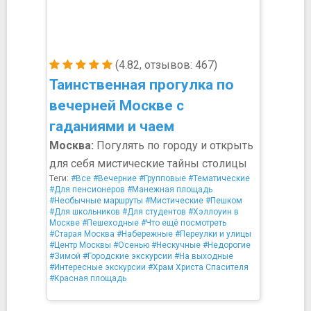
(4.82, отзывов: 467)
Таинственная прогулка по
вечерней Москве с
гаданиями и чаем
Москва:
Погулять по городу и открыть
для себя мистические тайны столицы
Теги:
#Все
#Вечерние
#Групповые
#Тематические
#Для пенсионеров
#Манежная площадь
#Необычные маршруты
#Мистические
#Пешком
#Для школьников
#Для студентов
#Хэллоуин в
Москве
#Пешеходные
#Что ещё посмотреть
#Старая Москва
#Набережные
#Переулки и улицы
#Центр Москвы
#Осенью
#Нескучные
#Недорогие
#Зимой
#Городские экскурсии
#На выходные
#Интересные экскурсии
#Храм Христа Спасителя
#Красная площадь