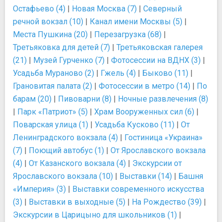
Остафьево (4)
|
Новая Москва (7)
|
Северный
речной вокзал (10)
|
Канал имени Москвы (5)
|
Места Пушкина (20)
|
Перезагрузка (68)
|
Третьяковка для детей (7)
|
Третьяковская галерея
(21)
|
Музей Гурченко (7)
|
Фотосессии на ВДНХ (3)
|
Усадьба Мураново (2)
|
Гжель (4)
|
Быково (11)
|
Грановитая палата (2)
|
Фотосессии в метро (14)
|
По
барам (20)
|
Пивоварни (8)
|
Ночные развлечения (8)
|
Парк «Патриот» (5)
|
Храм Вооруженных сил (6)
|
Поварская улица (1)
|
Усадьба Кусково (11)
|
От
Ленинградского вокзала (4)
|
Гостиница «Украина»
(7)
|
Поющий автобус (1)
|
От Ярославского вокзала
(4)
|
От Казанского вокзала (4)
|
Экскурсии от
Ярославского вокзала (10)
|
Выставки (14)
|
Башня
«Империя» (3)
|
Выставки современного искусства
(3)
|
Выставки в выходные (5)
|
На Рождество (39)
|
Экскурсии в Царицыно для школьников (1)
|