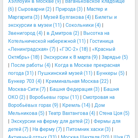
Хэллоуин в Москве (9)
|
Ваганьковское кладбище
(6)
|
Сыроварни (2)
|
Природа (3)
|
Мастер и
Маргарита (3)
|
Музей Булгакова (4)
|
Билеты и
экскурсии в музеи (11)
|
Сокольники (4)
|
Звенигород (4)
|
в Дмитров (2)
|
Высотка на
Котельнической набережной (11)
|
Гостиница
«Ленинградская» (7)
|
«ГЭС-2» (18)
|
«Красный
Октябрь» (18)
|
Экскурсии к 8 марта (9)
|
Зарядье (5)
|
После работы (4)
|
Когда в Москве прекрасная
погода (31)
|
Пушкинский музей (11)
|
Бункеры (5)
|
Бункер 703 (4)
|
Криминальная Москва (22)
|
Москва-Сити (7)
|
Башня Федерация (3)
|
Башня
ОКО (2)
|
Воробьевы горы (11)
|
Смотровая на
Воробьёвых горах (9)
|
Кремль (14)
|
Дом
Мельникова (5)
|
Театр Вахтангова (4)
|
Стена Цоя (5)
|
Экскурсии на ферму для детей (2)
|
Фермы для
детей (7)
|
На ферму (7)
|
Питомник хаски (3)
|
Активный отдых (33)
|
Москва Шехтеля (20)
|
Шуя (7)