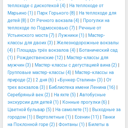
теплоходе с дискотекой (4)
|
На теплоходе от
Марьино (1)
|
Парк Горького (8)
|
На теплоходе для
детей (8)
|
От Речного вокзала (4)
|
Прогулки на
теплоходе по Подмосковью (7)
|
Речные от
Устьинского моста (7)
|
Лужники (1)
|
Мастер-
классы для двоих (3)
|
Железнодорожные вокзалы
(4)
|
Площадь трёх вокзалов (4)
|
Ботанический сад
(1)
|
Рождественские (12)
|
Мастер-классы для
мужчин (3)
|
Мастер-классы с дегустацией вина (2)
|
Групповые мастер-классы (4)
|
Мастер-классы на
природе (2)
|
2 дня (6)
|
«Бункер Сталина» (3)
|
От
трех вокзалов (3)
|
Библиотека имени Ленина (16)
|
Серебряный век (2)
|
На яхте (5)
|
Автобусные
экскурсии для детей (1)
|
Конные прогулки (6)
|
Цветной бульвар (5)
|
На самолете (1)
|
Выходные за
городом (1)
|
Вертолетные (1)
|
Есенин (11)
|
Танки
на Поклонной горе (2)
|
Фонтаны (1)
|
Билеты в