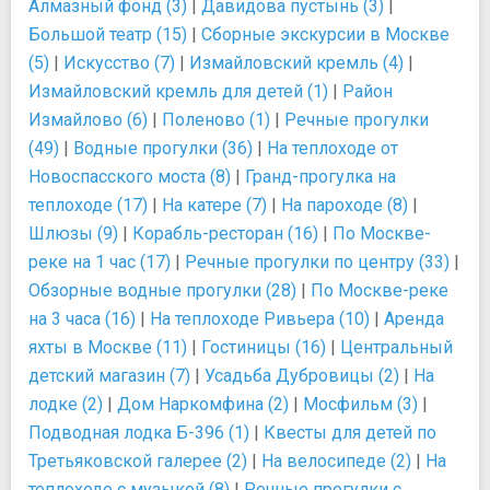
Алмазный фонд (3)
|
Давидова пустынь (3)
|
Большой театр (15)
|
Сборные экскурсии в Москве
(5)
|
Искусство (7)
|
Измайловский кремль (4)
|
Измайловский кремль для детей (1)
|
Район
Измайлово (6)
|
Поленово (1)
|
Речные прогулки
(49)
|
Водные прогулки (36)
|
На теплоходе от
Новоспасского моста (8)
|
Гранд-прогулка на
теплоходе (17)
|
На катере (7)
|
На пароходе (8)
|
Шлюзы (9)
|
Корабль-ресторан (16)
|
По Москве-
реке на 1 час (17)
|
Речные прогулки по центру (33)
|
Обзорные водные прогулки (28)
|
По Москве-реке
на 3 часа (16)
|
На теплоходе Ривьера (10)
|
Аренда
яхты в Москве (11)
|
Гостиницы (16)
|
Центральный
детский магазин (7)
|
Усадьба Дубровицы (2)
|
На
лодке (2)
|
Дом Наркомфина (2)
|
Мосфильм (3)
|
Подводная лодка Б-396 (1)
|
Квесты для детей по
Третьяковской галерее (2)
|
На велосипеде (2)
|
На
теплоходе с музыкой (8)
|
Речные прогулки с