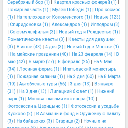
Серебряный бор (1)
|
Квартал красных фонарей (1)
|
Пожарная часть (1)
|
Музей Победы (1)
|
Про космос
(1)
|
На теплоходе от Коломенского (1)
|
Новые (123)
|
Спиридоновка (1)
|
Александров (1)
|
Ипподром (3)
|
Союзмультфильм (3)
|
Новый год и Рождество (1)
|
Романтические квесты (3)
|
Квесты для девушек
(3)
|
В июне (43)
|
4 дня (3)
|
Новый Год в Москве (1)
|
На майские праздники (40)
|
На 23 февраля (14)
|
В
мае (42)
|
В марте (27)
|
В феврале (25)
|
На 9 Мая
(34)
|
Лосиная ферма (1)
|
Ипатьевский монастырь
(1)
|
Пожарная каланча (1)
|
На 2 дня (60)
|
На 8 Марта
(19)
|
Автобусные туры (56)
|
3 дня (13)
|
В январе
(31)
|
На 3 дня (13)
|
Липецкий бювет (1)
|
Нижний
парк (1)
|
Москва глазами инженера (10)
|
Фотосессии в Царицыно (1)
|
Фотосессии в усадьбе
Кусково (2)
|
В Алмазный фонд и Оружейную палату
(3)
|
На байдарках (3)
|
Старица (2)
|
Ночные на