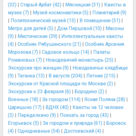
(32)
|
Старый Арбат (42)
|
Мясницкая (31)
|
Квесты в
музее (7)
|
Музей космонавтики (5)
|
Планетарий (9)
|
Политехнический музей (13)
|
В помещении (51)
|
Метро для детей (5)
|
Дом Перцовой (10)
|
Масоны
(9)
|
Мистические (39)
|
Интеллектуальные квесты
(4)
|
Особняк Рябушинского (21)
|
Особняк Арсения
Морозова (7)
|
Садовое кольцо (14)
|
Палаты
Романовых (7)
|
Новодевичий монастырь (25)
|
Экскурсии про женщин (9)
|
Новодевичье кладбище
(9)
|
Таганка (13)
|
В августе (204)
|
Летние (215)
|
Экскурсии от Красной площади по Москве (2)
|
Экскурсии к 23 февраля (6)
|
Бородино (2)
|
Военные (18)
|
За городом (114)
|
Ясная Поляна (28)
|
Царицыно (17)
|
ВДНХ (40)
|
Квесты на 12 человек
(3)
|
Переделкино (9)
|
Поехать за город (43)
|
Егорьевск (5)
|
За городом и природа (61)
|
Боровск
(4)
|
Однодневные (54)
|
Достоевский (4)
|