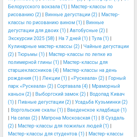
Белорусского вокзала (1)
|
Мастер-классы по
рисованию (2)
|
Винные дегустации (2)
|
Мастер-
классы по рисованию вином (1)
|
Винные
дегустации для двоих (1)
|
Автобусные (2)
|
Экскурсии 2025 (58)
|
На 7 дней (1)
|
Тула (1)
|
Кулинарные мастер-классы (2)
|
Чайные дегустации
(2)
|
Тюрьмы (1)
|
Мастер-классы по лепке из
полимерной глины (1)
|
Мастер-классы для
старшеклассников (4)
|
Мастер-классы на день
рождения (1)
|
Лекции (1)
|
«Рускеала» (2)
|
Горный
парк «Рускеала» (2)
|
Сортавала (4)
|
Мраморный
каньон (2)
|
Выборгский замок (2)
|
Водопад Кивач
(1)
|
Пивные дегустации (2)
|
Усадьба Кузьминки (2)
|
Воргольские скалы (1)
|
Введенское кладбище (1)
|
На сапах (2)
|
Матрона Московская (1)
|
В Суздаль
(2)
|
Мастер-классы для пожилых людей (1)
|
Мастер-классы для студентов (1)
|
Мастер-классы