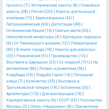
Грозного (7)
|
Исторические квесты (8)
|
Семейные
квесты (28)
|
Летом (220)
|
Квесты для большой
компании (13)
|
Замоскворечье (43)
|
Гастрономические (64)
|
Дегустации (49)
|
Останкинская башня (14)
|
Святые места (54)
|
Новоспасский монастырь (4)
|
Крутицкое подворье
(9)
|
От Павелецкого вокзала (12)
|
Литературные
(83)
|
В темпе города (18)
|
Квесты для взрослых
(33)
|
Развлечения (91)
|
Производство (14)
|
Выставки в Царицыно (25)
|
Со скидкой (151)
|
На
автомобиле (86)
|
Релакс и романтика (56)
|
Кладбища (29)
|
Усадьба Горки (14)
|
Пятницкая
улица (7)
|
Купечество (35)
|
Выставки в
Третьяковской галерее (18)
|
Остоженка (26)
|
Архитектура (110)
|
Для иностранцев (19)
|
Корпоративные квесты (6)
|
СССР (53)
|
Посольства
Москвы (5)
|
Отель «Националь» (8)
|
Пречистенка