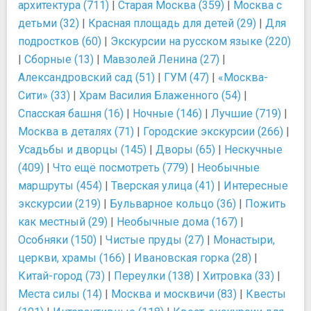
архитектура (711)
|
Старая Москва (359)
|
Москва с
детьми (32)
|
Красная площадь для детей (29)
|
Для
подростков (60)
|
Экскурсии на русском языке (220)
|
Сборные (13)
|
Мавзолей Ленина (27)
|
Александровский сад (51)
|
ГУМ (47)
|
«Москва-
Сити» (33)
|
Храм Василия Блаженного (54)
|
Спасская башня (16)
|
Ночные (146)
|
Лучшие (719)
|
Москва в деталях (71)
|
Городские экскурсии (266)
|
Усадьбы и дворцы (145)
|
Дворы (65)
|
Нескучные
(409)
|
Что ещё посмотреть (779)
|
Необычные
маршруты (454)
|
Тверская улица (41)
|
Интересные
экскурсии (219)
|
Бульварное кольцо (36)
|
Пожить
как местный (29)
|
Необычные дома (167)
|
Особняки (150)
|
Чистые пруды (27)
|
Монастыри,
церкви, храмы (166)
|
Ивановская горка (28)
|
Китай-город (73)
|
Переулки (138)
|
Хитровка (33)
|
Места силы (14)
|
Москва и москвичи (83)
|
Квесты