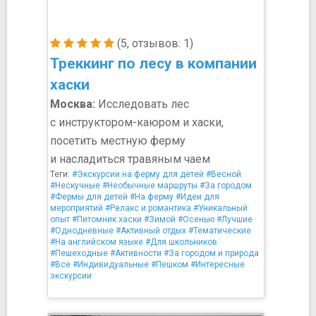
(5, отзывов: 1)
Треккинг по лесу в компании
хаски
Москва:
Исследовать лес
с инструктором-каюром и хаски,
посетить местную ферму
и насладиться травяным чаем
Теги:
#Экскурсии на ферму для детей
#Весной
#Нескучные
#Необычные маршруты
#За городом
#Фермы для детей
#На ферму
#Идеи для
мероприятий
#Релакс и романтика
#Уникальный
опыт
#Питомник хаски
#Зимой
#Осенью
#Лучшие
#Однодневные
#Активный отдых
#Тематические
#На английском языке
#Для школьников
#Пешеходные
#Активности
#За городом и природа
#Все
#Индивидуальные
#Пешком
#Интересные
экскурсии