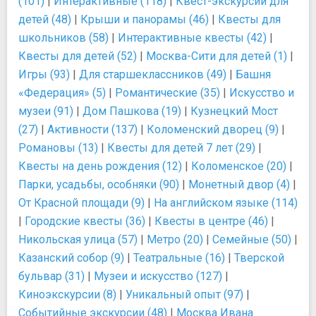
(101)
|
Интерактивные (118)
|
Квест-экскурсии для
детей (48)
|
Крыши и панорамы (46)
|
Квесты для
школьников (58)
|
Интерактивные квесты (42)
|
Квесты для детей (52)
|
Москва-Сити для детей (1)
|
Игры (93)
|
Для старшеклассников (49)
|
Башня
«Федерация» (5)
|
Романтические (35)
|
Искусство и
музеи (91)
|
Дом Пашкова (19)
|
Кузнецкий Мост
(27)
|
Активности (137)
|
Коломенский дворец (9)
|
Романовы (13)
|
Квесты для детей 7 лет (29)
|
Квесты на день рождения (12)
|
Коломенское (20)
|
Парки, усадьбы, особняки (90)
|
Монетный двор (4)
|
От Красной площади (9)
|
На английском языке (114)
|
Городские квесты (36)
|
Квесты в центре (46)
|
Никольская улица (57)
|
Метро (20)
|
Семейные (50)
|
Казанский собор (9)
|
Театральные (16)
|
Тверской
бульвар (31)
|
Музеи и искусство (127)
|
Киноэкскурсии (8)
|
Уникальный опыт (97)
|
Событийные экскурсии (48)
|
Москва Ивана