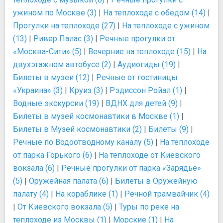
ужином по Москве (3)
|
На теплоходе с обедом (14)
|
Прогулки на теплоходе (27)
|
На теплоходе с ужином
(13)
|
Ривер Палас (3)
|
Речные прогулки от
«Москва-Сити» (5)
|
Вечерние на теплоходе (15)
|
На
двухэтажном автобусе (2)
|
Аудиогиды (19)
|
Билеты в музеи (12)
|
Речные от гостиницы
«Украина» (3)
|
Круиз (3)
|
Рэдиссон Ройал (1)
|
Водные экскурсии (19)
|
ВДНХ для детей (9)
|
Билеты в музей космонавтики в Москве (1)
|
Билеты в Музей космонавтики (2)
|
Билеты (9)
|
Речные по Водоотводному каналу (5)
|
На теплоходе
от парка Горького (6)
|
На теплоходе от Киевского
вокзала (6)
|
Речные прогулки от парка «Зарядье»
(5)
|
Оружейная палата (6)
|
Билеты в Оружейную
палату (4)
|
На кораблике (1)
|
Речной трамвайчик (4)
|
От Киевского вокзала (5)
|
Туры по реке на
теплоходе из Москвы (1)
|
Морские (1)
|
На