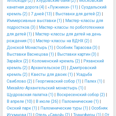
теплоходе (2)
|
Хлудовские бани (2)
|
Московская
канатная дорога (4)
|
«Лужники» (11)
|
Суздальский
кремль (2)
|
7 дней (13)
|
Выставки для детей (2)
|
Иммерсивные выставки (1)
|
Мастер-классы для
подростков (3)
|
Мастер-классы по робототехнике
для детей (1)
|
Мастер-классы для детей на день
рождения (1)
|
Мастер-классы на ВДНХ (2)
|
Донской Монастырь (1)
|
Особняк Тарасова (3)
|
Выставки Васнецова (1)
|
Выставки картин (3)
|
Зарайск (2)
|
Коломенский кремль (2)
|
Рязанский
кремль (2)
|
Архангельское (3)
|
Дмитровский
кремль (2)
|
Квесты для двоих (1)
|
Усадьба
Свиблово (2)
|
Георгиевский собор (1)
|
Палех (1)
|
Михайло-Архангельский монастырь (1)
|
Щудровская палатка (1)
|
Воскресенский собор (2)
|
В апреле (10)
|
В июле (26)
|
Паломнические (1)
|
Окский парк (1)
|
Паломнические туры (1)
|
Особняк
Игумнова (1)
|
Отель «Савой» (2)
|
Трансферы (1)
|
От