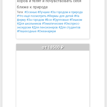
коров и телят и почувствовать себя
ближе к природе
Теги:
#Осенью
#Лучшие
#За городом и природа
#Что ещё посмотреть
#Фермы для детей
#На
ферму
#За городом
#Все
#Групповые
#Пешком
#Для школьников
#Тематические
#Экспресс-
экскурсии
#Для пенсионеров
#Для студентов
#Пешеходные
#Океанариум
от 18500 ₽