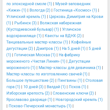
по эпоксидной смоле (1)
|
Музей-заповедник
«Кижи» (1)
|
Вологда (2)
|
Гостиница «Космос» (1)
|
Угличский кремль (1)
|
Церковь Димитрия на Крови
(1)
|
Рыбинск (3)
|
Волжская набережная
(Кустодиевский бульвар) (1)
|
Угличское
водохранилище (1)
|
Квесты на ВДНХ (2)
|
Танцевальные мастер-классы (1)
|
Кофейные
дегустации (2)
|
Дмитров (1)
|
На 5 дней (1)
|
5 дней
(1)
|
Готическая Москва (1)
|
На фабрику
мороженого «Чистая Линия» (1)
|
Дегустации
мороженого (1)
|
Мастер-классы для девичника (1)
|
Мастер-классы по изготовлению свечей (1)
|
Большое путешествие (2)
|
Пингвины (1)
|
Столовая
гора (1)
|
10 дней (3)
|
Валдай (1)
|
Псков (1)
|
Изборская крепость (2)
|
Словенские ключи (2)
|
Ярославово дворище (1)
|
Новгородский кремль (1)
|
Псково-Печерский монастырь (1)
|