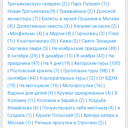
Третьяковскую галерею (2)
|
Парк Патриот (1)
|
Новая Третьяковка (9)
|
Трамвайные (2)
|
Донской
монастырь (7)
|
Билеты в музей Пушкина в Москве
(4)
|
Детективные квесты (3)
|
Катание на хаски (2)
|
«Мосфильм» (4)
|
в Муром (4)
|
Гороховец (3)
|
Плёс
(1)
|
Константиново (5)
|
Кижи (5)
|
Свято-Троицкая
Сергиева лавра (5)
|
На ноябрьские праздники (49)
|
В октябре (29)
|
В декабре (13)
|
В ноябре (43)
|
На
праздники (47)
|
На 4 дня (19)
|
Авторские туры (100)
|
Ростовский кремль (1)
|
Групповые туры (98)
|
В
сентябре (44)
|
Корпоративные туры (12)
|
От ВДНХ
(19)
|
На мотоцикле (16)
|
Мотопрогулки (16)
|
Водные для детей (4)
|
Круизы однодневные (4)
|
В
Коломну (1)
|
Коломна и Зарайск (2)
|
Усадьба
Измайлово (6)
|
Почувствовать себя местным (4)
|
в
Суздаль (1)
|
Юрьев-Польский (3)
|
Аренда катера в
Москве (1)
|
Речные прогулки в Строгино (2)
|