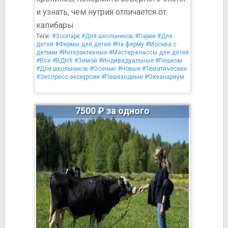
и узнать, чем нутрия отличается от
капибары
Теги:
#Зоопарк
#Для школьников
#Парки
#Для
детей
#Фермы для детей
#На ферму
#Москва с
детьми
#Интерактивные
#Мастер-классы для детей
#Все
#ВДНХ
#Зимой
#Индивидуальные
#Пешком
#Для школьников
#Осенью
#Новые
#Тематические
#Экспресс-экскурсии
#Пешеходные
#Океанариум
7500 ₽ за одного