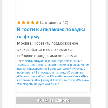
(5, отзывов: 12)
В гости к альпакам: поездка
на ферму
Москва:
Посетить подмосковное
экохозяйство и познакомиться
поближе с «андскими овечками»
Теги:
#Индивидуальные
#За городом
#Лучшие
#Фермы для детей
#Тематические
#На английском
языке
#Экскурсии на ферму для детей
#Что ещё
посмотреть
#За городом и природа
#Семейные
#Перезагрузка
#Зимой
#Все
#На автомобиле
#Для
школьников
#На ферму
#Поехать за город
#Осенью
#Экскурсии на русском языке
400 ₽ за одного