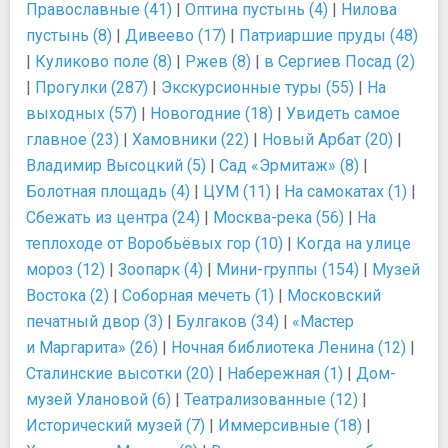
Православные (41)
|
Оптина пустынь (4)
|
Нилова
пустынь (8)
|
Дивеево (17)
|
Патриаршие пруды (48)
|
Куликово поле (8)
|
Ржев (8)
|
в Сергиев Посад (2)
|
Прогулки (287)
|
Экскурсионные туры (55)
|
На
выходных (57)
|
Новогодние (18)
|
Увидеть самое
главное (23)
|
Хамовники (22)
|
Новый Арбат (20)
|
Владимир Высоцкий (5)
|
Сад «Эрмитаж» (8)
|
Болотная площадь (4)
|
ЦУМ (11)
|
На самокатах (1)
|
Сбежать из центра (24)
|
Москва-река (56)
|
На
теплоходе от Воробьёвых гор (10)
|
Когда на улице
мороз (12)
|
Зоопарк (4)
|
Мини-группы (154)
|
Музей
Востока (2)
|
Соборная мечеть (1)
|
Московский
печатный двор (3)
|
Булгаков (34)
|
«Мастер
и Маргарита» (26)
|
Ночная библиотека Ленина (12)
|
Сталинские высотки (20)
|
Набережная (1)
|
Дом-
музей Улановой (6)
|
Театрализованные (12)
|
Исторический музей (7)
|
Иммерсивные (18)
|