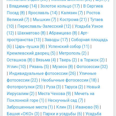
|
Владимир (14)
|
Золотое кольцо (17)
|
В Сергиев
Посад (8)
|
Ярославль (14)
|
Калязин (7)
|
Ростов
Великий (7)
|
Мышкин (7)
|
Кострома (21)
|
Тутаев
(10)
|
Переславль-Залесский (12)
|
Усадьба Узкое
(12)
|
Шахматово (8)
|
Абрамцево (8)
|
Арт-
пространства (13)
|
Заводы (17)
|
Соборная площадь
(6)
|
Царь-пушка (8)
|
Успенский собор (11)
|
Кремлевский дворец (5)
|
Метрополь (2)
|
Осташков (8)
|
Вязьма (4)
|
Тверь (2)
|
в Торжок (2)
|
Углич (10)
|
Рязань (5)
|
Музеон (8)
|
Фотосессии (32)
|
Индивидуальные фотосессии (26)
|
Уличные
фотосессии (22)
|
Необычные фотосессии (18)
|
Фотопрогулки (25)
|
Руза (3)
|
Таруса (2)
|
Новый
Иерусалим (2)
|
Места Чехова (9)
|
Мечеть на
Поклонной горе (1)
|
Нескучный сад (7)
|
Заброшенные места (1)
|
Клин (3)
|
Иваново (9)
|
Башня «ОКО» (3)
|
Парки и усадьбы (6)
|
Усадьба