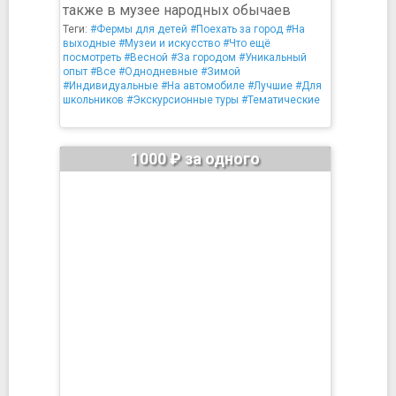
также в музее народных обычаев
Теги:
#Фермы для детей
#Поехать за город
#На
выходные
#Музеи и искусство
#Что ещё
посмотреть
#Весной
#За городом
#Уникальный
опыт
#Все
#Однодневные
#Зимой
#Индивидуальные
#На автомобиле
#Лучшие
#Для
школьников
#Экскурсионные туры
#Тематические
1000 ₽ за одного