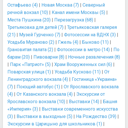
Остафьево (4)
|
Новая Москва (7)
|
Северный
речной вокзал (10)
|
Канал имени Москвы (5)
|
Места Пушкина (20)
|
Перезагрузка (68)
|
Третьяковка для детей (7)
|
Третьяковская галерея
(21)
|
Музей Гурченко (7)
|
Фотосессии на ВДНХ (3)
|
Усадьба Мураново (2)
|
Гжель (4)
|
Быково (11)
|
Грановитая палата (2)
|
Фотосессии в метро (14)
|
По
барам (20)
|
Пивоварни (8)
|
Ночные развлечения (8)
|
Парк «Патриот» (5)
|
Храм Вооруженных сил (6)
|
Поварская улица (1)
|
Усадьба Кусково (11)
|
От
Ленинградского вокзала (4)
|
Гостиница «Украина»
(7)
|
Поющий автобус (1)
|
От Ярославского вокзала
(4)
|
От Казанского вокзала (4)
|
Экскурсии от
Ярославского вокзала (10)
|
Выставки (14)
|
Башня
«Империя» (3)
|
Выставки современного искусства
(3)
|
Выставки в выходные (5)
|
На Рождество (39)
|
Экскурсии в Царицыно для школьников (1)
|