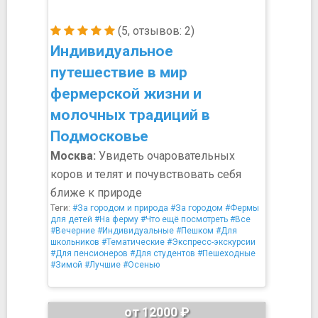
(5, отзывов: 2)
Индивидуальное
путешествие в мир
фермерской жизни и
молочных традиций в
Подмосковье
Москва:
Увидеть очаровательных
коров и телят и почувствовать себя
ближе к природе
Теги:
#За городом и природа
#За городом
#Фермы
для детей
#На ферму
#Что ещё посмотреть
#Все
#Вечерние
#Индивидуальные
#Пешком
#Для
школьников
#Тематические
#Экспресс-экскурсии
#Для пенсионеров
#Для студентов
#Пешеходные
#Зимой
#Лучшие
#Осенью
от 12000 ₽