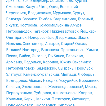
Архангельск
,
Владимир
,
Севастополь
,
Курган
,
Смоленск
,
Калуга
,
Чита
,
Орел
,
Волжский
,
Череповец
,
Владикавказ
,
Мурманск
,
Сургут
,
Вологда
,
Саранск
,
Тамбов
,
Стерлитамак
,
Грозный
,
Якутск
,
Кострома
,
Комсомольск-на-Амуре
,
Петрозаводск
,
Таганрог
,
Нижневартовск
,
Йошкар-
Ола
,
Братск
,
Новороссийск
,
Дзержинск
,
Шахты
,
Нальчик
,
Сыктывкар
,
Ангарск
,
Старый Оскол
,
Великий Новгород
,
Балашиха
,
Прокопьевск
,
Химки
,
Псков
,
Бийск
,
Энгельс
,
Рыбинск
,
Балаково
,
Армавир
,
Подольск
,
Королев
,
Южно-Сахалинск
,
Петропавловск-Камчатский
,
Сызрань
,
Норильск
,
Златоуст
,
Каменск-Уральский
,
Мытищи
,
Люберцы
,
Волгодонск
,
Абакан
,
Находка
,
Уссурийск
,
Березники
,
Салават
,
Электросталь
,
Железнодорожный
,
Миасс
,
Первоуральск
,
Рубцовск
,
Альметьевск
,
Ковров
,
Коломна
,
Керчь
,
Майкоп
,
Пятигорск
,
Хасавюрт
,
Новомосковск
,
Кисловодск
,
Серпухов
,