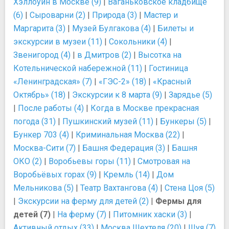
Хэллоуин в Москве (9)
|
Ваганьковское кладбище
(6)
|
Сыроварни (2)
|
Природа (3)
|
Мастер и
Маргарита (3)
|
Музей Булгакова (4)
|
Билеты и
экскурсии в музеи (11)
|
Сокольники (4)
|
Звенигород (4)
|
в Дмитров (2)
|
Высотка на
Котельнической набережной (11)
|
Гостиница
«Ленинградская» (7)
|
«ГЭС-2» (18)
|
«Красный
Октябрь» (18)
|
Экскурсии к 8 марта (9)
|
Зарядье (5)
|
После работы (4)
|
Когда в Москве прекрасная
погода (31)
|
Пушкинский музей (11)
|
Бункеры (5)
|
Бункер 703 (4)
|
Криминальная Москва (22)
|
Москва-Сити (7)
|
Башня Федерация (3)
|
Башня
ОКО (2)
|
Воробьевы горы (11)
|
Смотровая на
Воробьёвых горах (9)
|
Кремль (14)
|
Дом
Мельникова (5)
|
Театр Вахтангова (4)
|
Стена Цоя (5)
|
Экскурсии на ферму для детей (2)
|
Фермы для
детей (7)
|
На ферму (7)
|
Питомник хаски (3)
|
Активный отдых (33)
|
Москва Шехтеля (20)
|
Шуя (7)