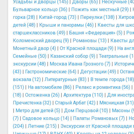
Усадьбы и дворцы (145)
|
Дворы (65)
|
Нескучные (4
Бульварное кольцо (36)
|
Пожить как местный (29)
|
горка (28)
|
Китай-город (73)
|
Переулки (138)
|
Хитров
детей (48)
|
Крыши и панорамы (46)
|
Квесты для шко
старшеклассников (49)
|
Башня «Федерация» (5)
|
Ром
Коломенский дворец (9)
|
Романовы (13)
|
Квесты для
Монетный двор (4)
|
От Красной площади (9)
|
На анг
Семейные (50)
|
Казанский собор (9)
|
Театральные (1
экскурсии (48)
|
Москва Ивана Грозного (7)
|
Историче
(43)
|
Гастрономические (64)
|
Дегустации (49)
|
Остан
вокзала (12)
|
Литературные (83)
|
В темпе города (18)
(151)
|
На автомобиле (86)
|
Релакс и романтика (56)
|
(18)
|
Остоженка (26)
|
Архитектура (110)
|
Для иностра
Пречистенка (32)
|
Старый Арбат (42)
|
Мясницкая (31)
|
Метро для детей (5)
|
Дом Перцовой (10)
|
Масоны (
(7)
|
Садовое кольцо (14)
|
Палаты Романовых (7)
|
Но
(204)
|
Летние (215)
|
Экскурсии от Красной площади 
Царицыно (17)
|
ВДНХ (40)
|
Квесты на 12 человек (3)