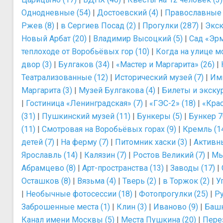
Однодневные (54)
|
Достоевский (4)
|
Православные 
Ржев (8)
|
в Сергиев Посад (2)
|
Прогулки (287)
|
Экск
Новый Арбат (20)
|
Владимир Высоцкий (5)
|
Сад «Эрм
теплоходе от Воробьёвых гор (10)
|
Когда на улице мо
двор (3)
|
Булгаков (34)
|
«Мастер и Маргарита» (26)
|
Театрализованные (12)
|
Исторический музей (7)
|
Им
Маргарита (3)
|
Музей Булгакова (4)
|
Билеты и экскур
|
Гостиница «Ленинградская» (7)
|
«ГЭС-2» (18)
|
«Крас
(31)
|
Пушкинский музей (11)
|
Бункеры (5)
|
Бункер 7
(11)
|
Смотровая на Воробьёвых горах (9)
|
Кремль (1
детей (7)
|
На ферму (7)
|
Питомник хаски (3)
|
Активны
Ярославль (14)
|
Калязин (7)
|
Ростов Великий (7)
|
Мы
Абрамцево (8)
|
Арт-пространства (13)
|
Заводы (17)
|
Осташков (8)
|
Вязьма (4)
|
Тверь (2)
|
в Торжок (2)
|
У
|
Необычные фотосессии (18)
|
Фотопрогулки (25)
|
Ру
Заброшенные места (1)
|
Клин (3)
|
Иваново (9)
|
Башн
Канал имени Москвы (5)
|
Места Пушкина (20)
|
Перез