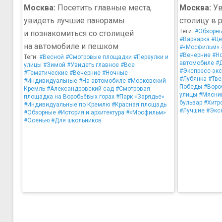
Москва:
Посетить главные места,
Москва:
Ув
увидеть лучшие панорамы
столицу в 
Теги:
#Обзорн
и познакомиться со столицей
#Варварка
#Це
на автомобиле и пешком
#«Мосфильм»
#Вечерние
#Н
Теги:
#Весной
#Смотровые площадки
#Переулки и
автомобиле
#
улицы
#Зимой
#Увидеть главное
#Все
#Экспресс-экс
#Тематические
#Вечерние
#Ночные
#Лубянка
#Тве
#Индивидуальные
#На автомобиле
#Московский
Победы
#Воро
Кремль
#Александровский сад
#Смотровая
улицы
#Мясни
площадка на Воробьёвых горах
#Парк «Зарядье»
бульвар
#Хитр
#Индивидуальные по Кремлю
#Красная площадь
#Лучшие
#Экс
#Обзорные
#История и архитектура
#«Мосфильм»
#Осенью
#Для школьников