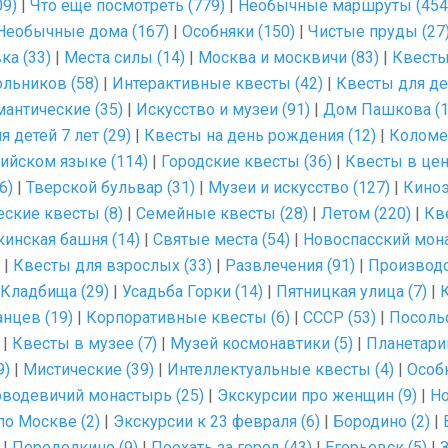
09)
|
Что ещё посмотреть (779)
|
Необычные маршруты (454
Необычные дома (167)
|
Особняки (150)
|
Чистые пруды (27
ка (33)
|
Места силы (14)
|
Москва и москвичи (83)
|
Квесты
льников (58)
|
Интерактивные квесты (42)
|
Квесты для дет
антические (35)
|
Искусство и музеи (91)
|
Дом Пашкова (1
 детей 7 лет (29)
|
Квесты на день рождения (12)
|
Коломе
лийском языке (114)
|
Городские квесты (36)
|
Квесты в цен
6)
|
Тверской бульвар (31)
|
Музеи и искусство (127)
|
Киноэ
ские квесты (8)
|
Семейные квесты (28)
|
Летом (220)
|
Кв
кинская башня (14)
|
Святые места (54)
|
Новоспасский мона
|
Квесты для взрослых (33)
|
Развлечения (91)
|
Производс
Кладбища (29)
|
Усадьба Горки (14)
|
Пятницкая улица (7)
|
К
нцев (19)
|
Корпоративные квесты (6)
|
СССР (53)
|
Посоль
|
Квесты в музее (7)
|
Музей космонавтики (5)
|
Планетарий
9)
|
Мистические (39)
|
Интеллектуальные квесты (4)
|
Особ
водевичий монастырь (25)
|
Экскурсии про женщин (9)
|
Но
по Москве (2)
|
Экскурсии к 23 февраля (6)
|
Бородино (2)
|
|
Переделкино (9)
|
Поехать за город (43)
|
Егорьевск (5)
|
З