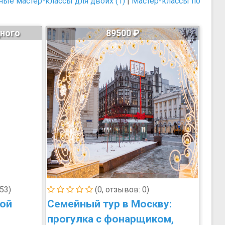
ные мастер-классы для двоих (1)
|
Мастер-классы по
дного
89500 ₽
53)
(0, отзывов: 0)
кой
Семейный тур в Москву:
прогулка с фонарщиком,