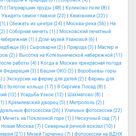
7)
|
Патриаршие пруды (48)
|
Куликово поле (8)
|
|
Увидеть самое главное (23)
|
Хамовники (22)
|
(1)
|
Сбежать из центра (24)
|
Москва-река (56)
|
На
(2)
|
Соборная мечеть (1)
|
Московский печатный
Набережная (1)
|
Дом-музей Улановой (6)
|
ладбище (6)
|
Сыроварни (2)
|
Природа (3)
|
Мастер и
ров (2)
|
Высотка на Котельнической набережной (11)
осле работы (4)
|
Когда в Москве прекрасная погода
 Федерация (3)
|
Башня ОКО (2)
|
Воробьевы горы
)
|
Экскурсии на ферму для детей (2)
|
Фермы для
4)
|
Золотое кольцо (17)
|
В Сергиев Посад (8)
|
ий (12)
|
Усадьба Узкое (12)
|
Шахматово (8)
|
1)
|
Кремлевский дворец (5)
|
Метрополь (2)
|
дуальные фотосессии (26)
|
Уличные фотосессии (22)
|
Мечеть на Поклонной горе (1)
|
Нескучный сад (7)
|
|
Новая Москва (7)
|
Северный речной вокзал (10)
|
лерея (21)
|
Музей Гурченко (7)
|
Фотосессии на ВДНХ