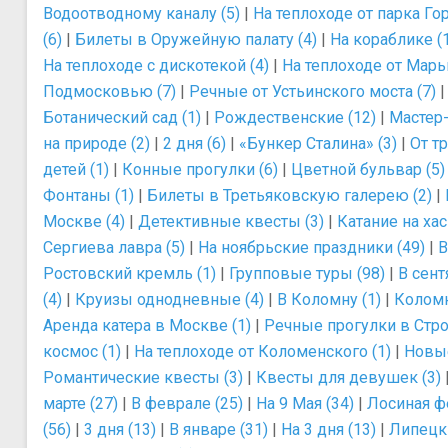
Водоотводному каналу (5)
|
На теплоходе от парка Гор
(6)
|
Билеты в Оружейную палату (4)
|
На кораблике (
На теплоходе с дискотекой (4)
|
На теплоходе от Марь
Подмосковью (7)
|
Речные от Устьинского моста (7)
Ботанический сад (1)
|
Рождественские (12)
|
Мастер-
на природе (2)
|
2 дня (6)
|
«Бункер Сталина» (3)
|
От т
детей (1)
|
Конные прогулки (6)
|
Цветной бульвар (5)
Фонтаны (1)
|
Билеты в Третьяковскую галерею (2)
|
Москве (4)
|
Детективные квесты (3)
|
Катание на хас
Сергиева лавра (5)
|
На ноябрьские праздники (49)
|
В
Ростовский кремль (1)
|
Групповые туры (98)
|
В сент
(4)
|
Круизы однодневные (4)
|
В Коломну (1)
|
Коломн
Аренда катера в Москве (1)
|
Речные прогулки в Стро
космос (1)
|
На теплоходе от Коломенского (1)
|
Новые
Романтические квесты (3)
|
Квесты для девушек (3)
марте (27)
|
В феврале (25)
|
На 9 Мая (34)
|
Лосиная ф
(56)
|
3 дня (13)
|
В январе (31)
|
На 3 дня (13)
|
Липецк