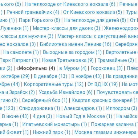
ького (6)
|
На теплоходе от Киевского вокзала (6)
|
Речные 
1)
|
Речной трамвайчик (4)
|
От Киевского вокзала (5)
|
Туры
ино (1)
|
Парк Горького (8)
|
На теплоходе для детей (8)
|
От 
|
Лужники (1)
|
Мастер-классы для двоих (3)
|
Железнодорож
классы для мужчин (3)
|
Мастер-классы с дегустацией вина
рех вокзалов (3)
|
Библиотека имени Ленина (16)
|
Серебрян
|
На самолете (1)
|
Выходные за городом (1)
|
Вертолетные 
Парк Патриот (1)
|
Новая Третьяковка (9)
|
Трамвайные (2)
|
ки (2)
|
«Мосфильм» (4)
|
в Муром (4)
|
Гороховец (3)
|
Плёс
 октябре (29)
|
В декабре (13)
|
В ноябре (43)
|
На праздники 
ябре (44)
|
Корпоративные туры (12)
|
От ВДНХ (19)
|
На мот
а и Зарайск (2)
|
Усадьба Измайлово (6)
|
Почувствовать се
гино (2)
|
Серебряный бор (1)
|
Квартал красных фонарей (1
 (123)
|
Спиридоновка (1)
|
Александров (1)
|
Ипподром (3)
|
В июне (43)
|
4 дня (3)
|
Новый Год в Москве (1)
|
На майск
ерма (1)
|
Ипатьевский монастырь (1)
|
Пожарная каланча (
ий бювет (1)
|
Нижний парк (1)
|
Москва глазами инженера 