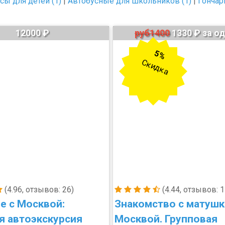
ы для детей (1)
|
Автобусные для школьников (1)
|
Гончар
12000 ₽
руб1400
1330 ₽ за о
5%
Скидка
(4.96, отзывов: 26)
(4.44, отзывов: 1
е с Москвой:
Знакомство с матуш
я автоэкскурсия
Москвой. Групповая