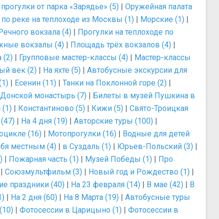
прогулки от парка «Зарядье» (5)
|
Оружейная палата
 по реке на теплоходе из Москвы (1)
|
Морские (1)
|
Речного вокзала (4)
|
Прогулки на теплоходе по
ные вокзалы (4)
|
Площадь трёх вокзалов (4)
|
 (2)
|
Групповые мастер-классы (4)
|
Мастер-классы
ый век (2)
|
На яхте (5)
|
Автобусные экскурсии для
(1)
|
Есенин (11)
|
Танки на Поклонной горе (2)
|
Донской монастырь (7)
|
Билеты в музей Пушкина в
 (1)
|
Константиново (5)
|
Кижи (5)
|
Свято-Троицкая
(47)
|
На 4 дня (19)
|
Авторские туры (100)
|
оцикле (16)
|
Мотопрогулки (16)
|
Водные для детей
бя местным (4)
|
в Суздаль (1)
|
Юрьев-Польский (3)
|
)
|
Пожарная часть (1)
|
Музей Победы (1)
|
Про
|
Союзмультфильм (3)
|
Новый год и Рождество (1)
|
ие праздники (40)
|
На 23 февраля (14)
|
В мае (42)
|
В
1)
|
На 2 дня (60)
|
На 8 Марта (19)
|
Автобусные туры
(10)
|
Фотосессии в Царицыно (1)
|
Фотосессии в