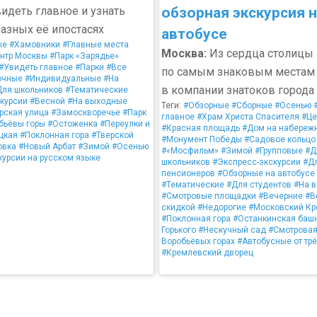
идеть главное и узнать
обзорная экскурсия н
разных её ипостасях
автобусе
ые
#Хамовники
#Главные места
Москва:
Из сердца столицы
нтр Москвы
#Парк «Зарядье»
#Увидеть главное
#Парки
#Все
по самым знаковым местам
очные
#Индивидуальные
#На
в компании знатоков города
Для школьников
#Тематические
курсии
#Весной
#На выходные
Теги:
#Обзорные
#Сборные
#Осенью
рская улица
#Замоскворечье
#Парк
главное
#Храм Христа Спасителя
#Це
бьёвы горы
#Остоженка
#Переулки и
#Красная площадь
#Дом на набереж
цкая
#Поклонная гора
#Тверской
#Монумент Победы
#Садовое кольцо
овка
#Новый Арбат
#Зимой
#Осенью
#«Мосфильм»
#Зимой
#Групповые
#Д
курсии на русском языке
школьников
#Экспресс-экскурсии
#Д
пенсионеров
#Обзорные на автобусе
#Тематические
#Для студентов
#На 
#Смотровые площадки
#Вечерние
#В
скидкой
#Недорогие
#Московский Кр
#Поклонная гора
#Останкинская баш
Горького
#Нескучный сад
#Смотровая
Воробьёвых горах
#Автобусные от тр
#Кремлевский дворец