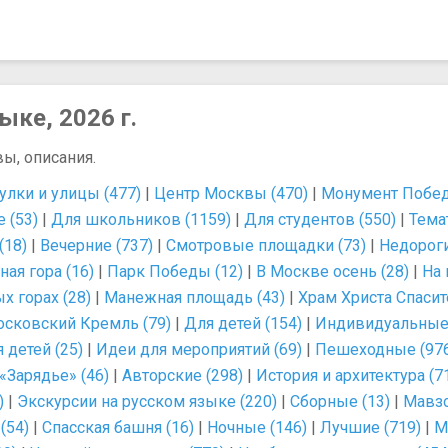
ыке, 2026 г.
вы, описания.
улки и улицы (477)
|
Центр Москвы (470)
|
Монумент Побед
 (53)
|
Для школьников (1159)
|
Для студентов (550)
|
Тема
(18)
|
Вечерние (737)
|
Смотровые площадки (73)
|
Недороги
ая гора (16)
|
Парк Победы (12)
|
В Москве осень (28)
|
На 
 горах (28)
|
Манежная площадь (43)
|
Храм Христа Спасит
сковский Кремль (79)
|
Для детей (154)
|
Индивидуальные 
 детей (25)
|
Идеи для мероприятий (69)
|
Пешеходные (97
«Зарядье» (46)
|
Авторские (298)
|
История и архитектура (7
)
|
Экскурсии на русском языке (220)
|
Сборные (13)
|
Мавзо
(54)
|
Спасская башня (16)
|
Ночные (146)
|
Лучшие (719)
|
М