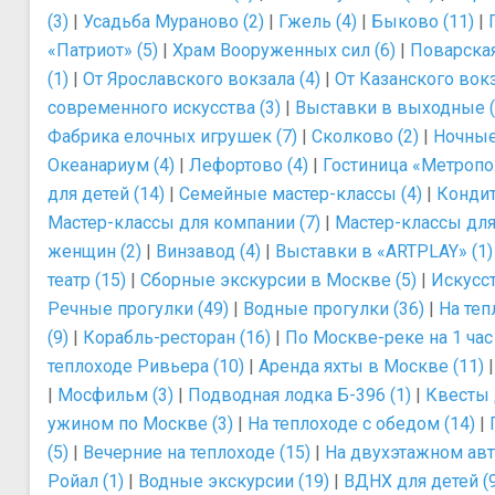
(3)
|
Усадьба Мураново (2)
|
Гжель (4)
|
Быково (11)
|
«Патриот» (5)
|
Храм Вооруженных сил (6)
|
Поварская
(1)
|
От Ярославского вокзала (4)
|
От Казанского вокз
современного искусства (3)
|
Выставки в выходные (
Фабрика елочных игрушек (7)
|
Сколково (2)
|
Ночные 
Океанариум (4)
|
Лефортово (4)
|
Гостиница «Метропол
для детей (14)
|
Семейные мастер-классы (4)
|
Кондит
Мастер-классы для компании (7)
|
Мастер-классы для 
женщин (2)
|
Винзавод (4)
|
Выставки в «ARTPLAY» (1)
театр (15)
|
Сборные экскурсии в Москве (5)
|
Искусст
Речные прогулки (49)
|
Водные прогулки (36)
|
На теп
(9)
|
Корабль-ресторан (16)
|
По Москве-реке на 1 час 
теплоходе Ривьера (10)
|
Аренда яхты в Москве (11)
|
Мосфильм (3)
|
Подводная лодка Б-396 (1)
|
Квесты 
ужином по Москве (3)
|
На теплоходе с обедом (14)
|
(5)
|
Вечерние на теплоходе (15)
|
На двухэтажном авт
Ройал (1)
|
Водные экскурсии (19)
|
ВДНХ для детей (9