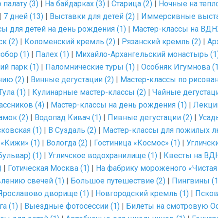
палату (3)
|
На байдарках (3)
|
Старица (2)
|
Ночные на тепло
|
7 дней (13)
|
Выставки для детей (2)
|
Иммерсивные выста
ы для детей на день рождения (1)
|
Мастер-классы на ВДНХ
к (2)
|
Коломенский кремль (2)
|
Рязанский кремль (2)
|
Ар
обор (1)
|
Палех (1)
|
Михайло-Архангельский монастырь (1
ий парк (1)
|
Паломнические туры (1)
|
Особняк Игумнова (1
нию (2)
|
Винные дегустации (2)
|
Мастер-классы по рисова
Тула (1)
|
Кулинарные мастер-классы (2)
|
Чайные дегустаци
ссников (4)
|
Мастер-классы на день рождения (1)
|
Лекции
амок (2)
|
Водопад Кивач (1)
|
Пивные дегустации (2)
|
Усад
ковская (1)
|
В Суздаль (2)
|
Мастер-классы для пожилых л
«Кижи» (1)
|
Вологда (2)
|
Гостиница «Космос» (1)
|
Угличски
ульвар) (1)
|
Угличское водохранилище (1)
|
Квесты на ВДН
)
|
Готическая Москва (1)
|
На фабрику мороженого «Чистая 
лению свечей (1)
|
Большое путешествие (2)
|
Пингвины (1
Ярославово дворище (1)
|
Новгородский кремль (1)
|
Псков
а (1)
|
Выездные фотосессии (1)
|
Билеты на смотровую Ос