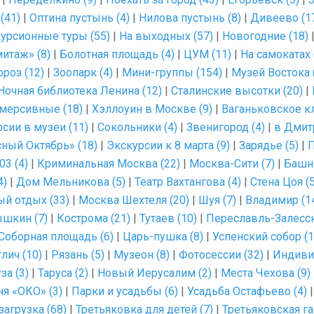
(41)
|
Оптина пустынь (4)
|
Нилова пустынь (8)
|
Дивеево (1
урсионные туры (55)
|
На выходных (57)
|
Новогодние (18)
итаж» (8)
|
Болотная площадь (4)
|
ЦУМ (11)
|
На самокатах 
роз (12)
|
Зоопарк (4)
|
Мини-группы (154)
|
Музей Востока 
Ночная библиотека Ленина (12)
|
Сталинские высотки (20)
|
мерсивные (18)
|
Хэллоуин в Москве (9)
|
Ваганьковское к
сии в музеи (11)
|
Сокольники (4)
|
Звенигород (4)
|
в Дмит
ный Октябрь» (18)
|
Экскурсии к 8 марта (9)
|
Зарядье (5)
|
П
03 (4)
|
Криминальная Москва (22)
|
Москва-Сити (7)
|
Башня
4)
|
Дом Мельникова (5)
|
Театр Вахтангова (4)
|
Стена Цоя (5
й отдых (33)
|
Москва Шехтеля (20)
|
Шуя (7)
|
Владимир (1
шкин (7)
|
Кострома (21)
|
Тутаев (10)
|
Переславль-Залесск
Соборная площадь (6)
|
Царь-пушка (8)
|
Успенский собор (1
глич (10)
|
Рязань (5)
|
Музеон (8)
|
Фотосессии (32)
|
Индиви
за (3)
|
Таруса (2)
|
Новый Иерусалим (2)
|
Места Чехова (9)
я «ОКО» (3)
|
Парки и усадьбы (6)
|
Усадьба Остафьево (4)
агрузка (68)
|
Третьяковка для детей (7)
|
Третьяковская га