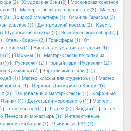
ходе (2)
|
Хлудовские бани (2)
|
Московская канатная
вки (1)
|
Мастер-классы для подростков (3)
|
Мастер-
 (2)
|
Донской Монастырь (1)
|
Особняк Тарасова (3)
|
хангельское (3)
|
Дмитровский кремль (2)
|
Квесты
)
|
Щудровская палатка (1)
|
Воскресенский собор (2)
|
)
|
Отель «Савой» (2)
|
Трансферы (1)
|
От
нию вином (1)
|
Винные дегустации для двоих (1)
|
и (2)
|
Тюрьмы (1)
|
Мастер-классы по лепке из
 (1)
|
«Рускеала» (2)
|
Горный парк «Рускеала» (2)
|
ьба Кузьминки (2)
|
Воргольские скалы (1)
|
юдей (1)
|
Мастер-классы для студентов (1)
|
Мастер-
й кремль (1)
|
Церковь Димитрия на Крови (1)
|
Х (2)
|
Танцевальные мастер-классы (1)
|
Кофейные
Линия» (1)
|
Дегустации мороженого (1)
|
Мастер-
)
|
Столовая гора (1)
|
10 дней (3)
|
Валдай (1)
|
Псков
о-Печерский монастырь (1)
|
Интерактивные
танкинской башни (1)
|
Рыбинская ГЭС (1)
|