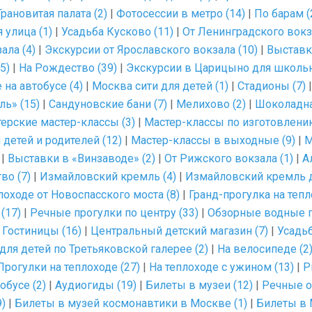
Грановитая палата (2)
|
Фотосессии в метро (14)
|
По барам (
 улица (1)
|
Усадьба Кусково (11)
|
От Ленинградского вокза
ала (4)
|
Экскурсии от Ярославского вокзала (10)
|
Выставк
5)
|
На Рождество (39)
|
Экскурсии в Царицыно для школьн
на автобусе (4)
|
Москва сити для детей (1)
|
Стадионы (7)
ь» (15)
|
Сандуновские бани (7)
|
Мелихово (2)
|
Шоколадна
ерские мастер-классы (3)
|
Мастер-классы по изготовлени
детей и родителей (12)
|
Мастер-классы в выходные (9)
|
М
|
Выставки в «Винзаводе» (2)
|
От Рижского вокзала (1)
|
А
во (7)
|
Измайловский кремль (4)
|
Измайловский кремль д
лоходе от Новоспасского моста (8)
|
Гранд-прогулка на тепл
(17)
|
Речные прогулки по центру (33)
|
Обзорные водные п
|
Гостиницы (16)
|
Центральный детский магазин (7)
|
Усадь
для детей по Третьяковской галерее (2)
|
На велосипеде (2
Прогулки на теплоходе (27)
|
На теплоходе с ужином (13)
|
Р
обусе (2)
|
Аудиогиды (19)
|
Билеты в музеи (12)
|
Речные о
)
|
Билеты в музей космонавтики в Москве (1)
|
Билеты в 