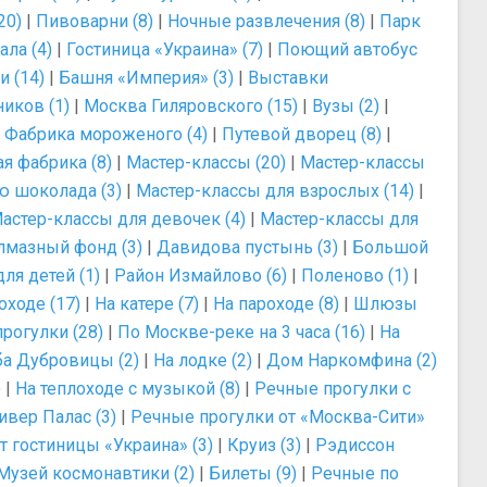
20)
|
Пивоварни (8)
|
Ночные развлечения (8)
|
Парк
ла (4)
|
Гостиница «Украина» (7)
|
Поющий автобус
и (14)
|
Башня «Империя» (3)
|
Выставки
иков (1)
|
Москва Гиляровского (15)
|
Вузы (2)
|
|
Фабрика мороженого (4)
|
Путевой дворец (8)
|
я фабрика (8)
|
Мастер-классы (20)
|
Мастер-классы
ю шоколада (3)
|
Мастер-классы для взрослых (14)
|
астер-классы для девочек (4)
|
Мастер-классы для
лмазный фонд (3)
|
Давидова пустынь (3)
|
Большой
ля детей (1)
|
Район Измайлово (6)
|
Поленово (1)
|
оходе (17)
|
На катере (7)
|
На пароходе (8)
|
Шлюзы
рогулки (28)
|
По Москве-реке на 3 часа (16)
|
На
ба Дубровицы (2)
|
На лодке (2)
|
Дом Наркомфина (2)
)
|
На теплоходе с музыкой (8)
|
Речные прогулки с
ивер Палас (3)
|
Речные прогулки от «Москва-Сити»
т гостиницы «Украина» (3)
|
Круиз (3)
|
Рэдиссон
Музей космонавтики (2)
|
Билеты (9)
|
Речные по