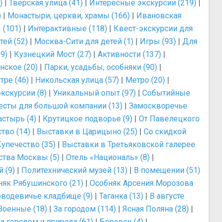
)
|
Тверская улица (41)
|
Интересные экскурсии (219)
|
)
|
Монастыри, церкви, храмы (166)
|
Ивановская
 (101)
|
Интерактивные (118)
|
Квест-экскурсии для
ей (52)
|
Москва-Сити для детей (1)
|
Игры (93)
|
Для
9)
|
Кузнецкий Мост (27)
|
Активности (137)
|
нское (20)
|
Парки, усадьбы, особняки (90)
|
тре (46)
|
Никольская улица (57)
|
Метро (20)
|
кскурсии (8)
|
Уникальный опыт (97)
|
Событийные
есты для большой компании (13)
|
Замоскворечье
стырь (4)
|
Крутицкое подворье (9)
|
От Павелецкого
тво (14)
|
Выставки в Царицыно (25)
|
Со скидкой
упечество (35)
|
Выставки в Третьяковской галерее
ства Москвы (5)
|
Отель «Националь» (8)
|
 (9)
|
Политехнический музей (13)
|
В помещении (51)
няк Рябушинского (21)
|
Особняк Арсения Морозова
водевичье кладбище (9)
|
Таганка (13)
|
В августе
Военные (18)
|
За городом (114)
|
Ясная Поляна (28)
|
а городом и природа (61)
|
Боровск (4)
|