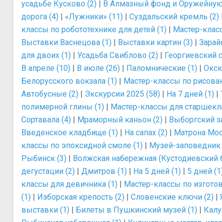
усадьбе Кусково (2)
|
В Алмазный фонд и Оружейную 
дорога (4)
|
«Лужники» (11)
|
Суздальский кремль (2)
классы по робототехнике для детей (1)
|
Мастер-класс
Выставки Васнецова (1)
|
Выставки картин (3)
|
Зарайс
для двоих (1)
|
Усадьба Свиблово (2)
|
Георгиевский с
В апреле (10)
|
В июле (26)
|
Паломнические (1)
|
Окск
Белорусского вокзала (1)
|
Мастер-классы по рисова
Автобусные (2)
|
Экскурсии 2025 (58)
|
На 7 дней (1)
|
полимерной глины (1)
|
Мастер-классы для старшекла
Сортавала (4)
|
Мраморный каньон (2)
|
Выборгский з
Введенское кладбище (1)
|
На сапах (2)
|
Матрона Мос
классы по эпоксидной смоле (1)
|
Музей-заповедник 
Рыбинск (3)
|
Волжская набережная (Кустодиевский б
дегустации (2)
|
Дмитров (1)
|
На 5 дней (1)
|
5 дней (1
классы для девичника (1)
|
Мастер-классы по изготов
(1)
|
Изборская крепость (2)
|
Словенские ключи (2)
|
выставки (1)
|
Билеты в Пушкинский музей (1)
|
Калуг