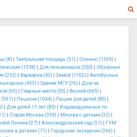
ы (8)
|
Театральная площадь (51)
|
Осенью (1269)
|
тические (1338)
|
Для пенсионеров (550)
|
Обзорные
е (253)
|
Варварка (43)
|
Зимой (1102)
|
Автобусные
выходные (453)
|
Здание МГУ (26)
|
Дом на
еля (65)
|
Главные места (50)
|
Весной (665)
|
(931)
|
Пешком (1044)
|
Пешие для детей (80)
|
6)
|
Для детей 11 лет (85)
|
Индивидуальные по
11)
|
Старая Москва (359)
|
Москва с детьми (32)
|
лей Ленина (27)
|
Александровский сад (51)
|
ГУМ
осква в деталях (71)
|
Городские экскурсии (266)
|