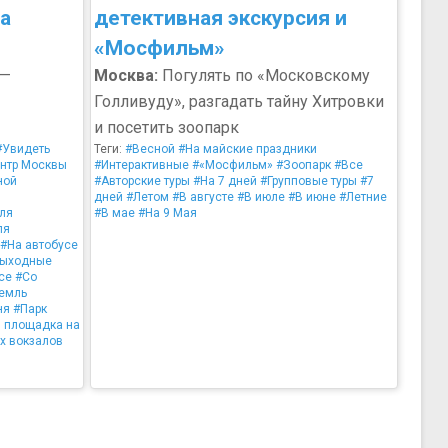
а
детективная экскурсия и
«Мосфильм»
 —
Москва:
Погулять по «Московскому
Голливуду», разгадать тайну Хитровки
и посетить зоопарк
#Увидеть
Теги:
#Весной
#На майские праздники
нтр Москвы
#Интерактивные
#«Мосфильм»
#Зоопарк
#Все
ной
#Авторские туры
#На 7 дней
#Групповые туры
#7
дней
#Летом
#В августе
#В июле
#В июне
#Летние
ля
#В мае
#На 9 Мая
ля
#На автобусе
выходные
се
#Со
емль
ня
#Парк
 площадка на
ёх вокзалов