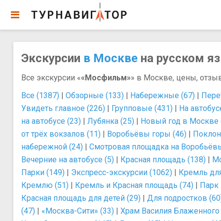
Экскурсии
в Москве
на русском яз
Все экскурсии «
«Мосфильм»
» в Москве, цены, отзы
Все (1387)
|
Обзорные (133)
|
Набережные (67)
|
Пере
Увидеть главное (226)
|
Групповые (431)
|
На автобусе
на автобусе (23)
|
Лубянка (25)
|
Новый год в Москве 
от трёх вокзалов (11)
|
Воробьёвы горы (46)
|
Поклонн
набережной (24)
|
Смотровая площадка на Воробьёвых
Вечерние на автобусе (5)
|
Красная площадь (138)
|
Мо
Парки (149)
|
Экспресс-экскурсии (1062)
|
Кремль для
Кремлю (51)
|
Кремль и Красная площадь (74)
|
Парк 
Красная площадь для детей (29)
|
Для подростков (60
(47)
|
«Москва-Сити» (33)
|
Храм Василия Блаженного 