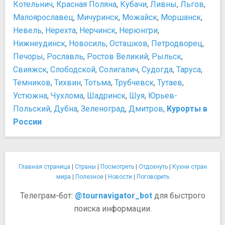
Котельнич
,
Красная Поляна
,
Кубачи
,
Ливны
,
Льгов
,
Малоярославец
,
Мичуринск
,
Можайск
,
Моршанск
,
Невель
,
Нерехта
,
Нерчинск
,
Нерюнгри
,
Нижнеудинск
,
Новосиль
,
Осташков
,
Петродворец
,
Печоры
,
Рославль
,
Ростов Великий
,
Рыльск
,
Свияжск
,
Слободской
,
Солигалич
,
Судогда
,
Таруса
,
Темников
,
Тихвин
,
Тотьма
,
Трубчевск
,
Тутаев
,
Устюжна
,
Чухлома
,
Шадринск
,
Шуя
,
Юрьев-
Польский
,
Дубна
,
Зеленоград
,
Дмитров
,
Курорты в
России
Главная страница
|
Страны
|
Посмотреть
|
Отдохнуть
|
Кухни стран
мира
|
Полезное
|
Новости
|
Поговорить
Телеграм-бот:
@tournavigator_bot
для быстрого
поиска информации.