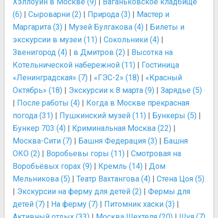
Хэллоуин в Москве (9)
|
Ваганьковское кладбище
(6)
|
Сыроварни (2)
|
Природа (3)
|
Мастер и
Маргарита (3)
|
Музей Булгакова (4)
|
Билеты и
экскурсии в музеи (11)
|
Сокольники (4)
|
Звенигород (4)
|
в Дмитров (2)
|
Высотка на
Котельнической набережной (11)
|
Гостиница
«Ленинградская» (7)
|
«ГЭС-2» (18)
|
«Красный
Октябрь» (18)
|
Экскурсии к 8 марта (9)
|
Зарядье (5)
|
После работы (4)
|
Когда в Москве прекрасная
погода (31)
|
Пушкинский музей (11)
|
Бункеры (5)
|
Бункер 703 (4)
|
Криминальная Москва (22)
|
Москва-Сити (7)
|
Башня Федерация (3)
|
Башня
ОКО (2)
|
Воробьевы горы (11)
|
Смотровая на
Воробьёвых горах (9)
|
Кремль (14)
|
Дом
Мельникова (5)
|
Театр Вахтангова (4)
|
Стена Цоя (5)
|
Экскурсии на ферму для детей (2)
|
Фермы для
детей (7)
|
На ферму (7)
|
Питомник хаски (3)
|
Активный отдых (33)
|
Москва Шехтеля (20)
|
Шуя (7)