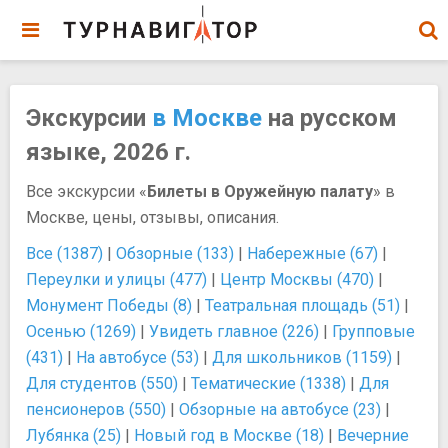
Экскурсии
в Москве
на русском
языке, 2026 г.
Все экскурсии «
Билеты в Оружейную палату
» в
Москве, цены, отзывы, описания.
Все (1387)
|
Обзорные (133)
|
Набережные (67)
|
Переулки и улицы (477)
|
Центр Москвы (470)
|
Монумент Победы (8)
|
Театральная площадь (51)
|
Осенью (1269)
|
Увидеть главное (226)
|
Групповые
(431)
|
На автобусе (53)
|
Для школьников (1159)
|
Для студентов (550)
|
Тематические (1338)
|
Для
пенсионеров (550)
|
Обзорные на автобусе (23)
|
Лубянка (25)
|
Новый год в Москве (18)
|
Вечерние