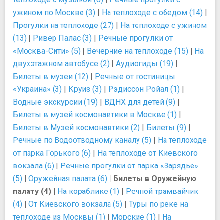
ужином по Москве (3)
|
На теплоходе с обедом (14)
|
Прогулки на теплоходе (27)
|
На теплоходе с ужином
(13)
|
Ривер Палас (3)
|
Речные прогулки от
«Москва-Сити» (5)
|
Вечерние на теплоходе (15)
|
На
двухэтажном автобусе (2)
|
Аудиогиды (19)
|
Билеты в музеи (12)
|
Речные от гостиницы
«Украина» (3)
|
Круиз (3)
|
Рэдиссон Ройал (1)
|
Водные экскурсии (19)
|
ВДНХ для детей (9)
|
Билеты в музей космонавтики в Москве (1)
|
Билеты в Музей космонавтики (2)
|
Билеты (9)
|
Речные по Водоотводному каналу (5)
|
На теплоходе
от парка Горького (6)
|
На теплоходе от Киевского
вокзала (6)
|
Речные прогулки от парка «Зарядье»
(5)
|
Оружейная палата (6)
|
Билеты в Оружейную
палату (4)
|
На кораблике (1)
|
Речной трамвайчик
(4)
|
От Киевского вокзала (5)
|
Туры по реке на
теплоходе из Москвы (1)
|
Морские (1)
|
На