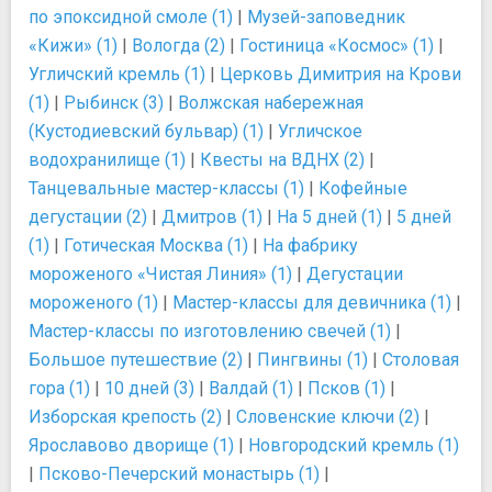
по эпоксидной смоле (1)
|
Музей-заповедник
«Кижи» (1)
|
Вологда (2)
|
Гостиница «Космос» (1)
|
Угличский кремль (1)
|
Церковь Димитрия на Крови
(1)
|
Рыбинск (3)
|
Волжская набережная
(Кустодиевский бульвар) (1)
|
Угличское
водохранилище (1)
|
Квесты на ВДНХ (2)
|
Танцевальные мастер-классы (1)
|
Кофейные
дегустации (2)
|
Дмитров (1)
|
На 5 дней (1)
|
5 дней
(1)
|
Готическая Москва (1)
|
На фабрику
мороженого «Чистая Линия» (1)
|
Дегустации
мороженого (1)
|
Мастер-классы для девичника (1)
|
Мастер-классы по изготовлению свечей (1)
|
Большое путешествие (2)
|
Пингвины (1)
|
Столовая
гора (1)
|
10 дней (3)
|
Валдай (1)
|
Псков (1)
|
Изборская крепость (2)
|
Словенские ключи (2)
|
Ярославово дворище (1)
|
Новгородский кремль (1)
|
Псково-Печерский монастырь (1)
|