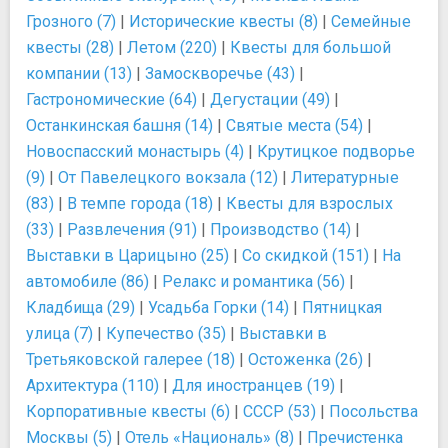
Грозного (7)
|
Исторические квесты (8)
|
Семейные
квесты (28)
|
Летом (220)
|
Квесты для большой
компании (13)
|
Замоскворечье (43)
|
Гастрономические (64)
|
Дегустации (49)
|
Останкинская башня (14)
|
Святые места (54)
|
Новоспасский монастырь (4)
|
Крутицкое подворье
(9)
|
От Павелецкого вокзала (12)
|
Литературные
(83)
|
В темпе города (18)
|
Квесты для взрослых
(33)
|
Развлечения (91)
|
Производство (14)
|
Выставки в Царицыно (25)
|
Со скидкой (151)
|
На
автомобиле (86)
|
Релакс и романтика (56)
|
Кладбища (29)
|
Усадьба Горки (14)
|
Пятницкая
улица (7)
|
Купечество (35)
|
Выставки в
Третьяковской галерее (18)
|
Остоженка (26)
|
Архитектура (110)
|
Для иностранцев (19)
|
Корпоративные квесты (6)
|
СССР (53)
|
Посольства
Москвы (5)
|
Отель «Националь» (8)
|
Пречистенка