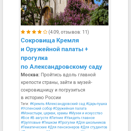
(4.09, отзывов: 11)
Сокровища Кремля
и Оружейной палаты +
прогулка
по Александровскому саду
Москва:
Пройтись вдоль главной
крепости страны, зайти в музей-
сокровищницу и погрузиться
в историю России
Теги:
#Кремль
#Александровский сад
#Царь-пушка
#Успенский собор
#Оружейная палата
#Монастыри, церкви, храмы
#Музеи и искусство
#Все
#В августе
#Летние
#Увидеть главное
#Групповые
#Пешком
#Прогулки
#Для школьников
#Тематические
#Для пенсионеров
#Для студентов