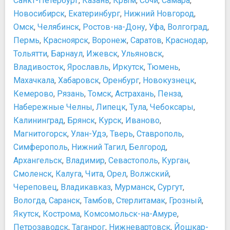
Санкт-Петербург
,
Казань
,
Крым
,
Сочи
,
Самара
,
Новосибирск
,
Екатеринбург
,
Нижний Новгород
,
Омск
,
Челябинск
,
Ростов-на-Дону
,
Уфа
,
Волгоград
,
Пермь
,
Красноярск
,
Воронеж
,
Саратов
,
Краснодар
,
Тольятти
,
Барнаул
,
Ижевск
,
Ульяновск
,
Владивосток
,
Ярославль
,
Иркутск
,
Тюмень
,
Махачкала
,
Хабаровск
,
Оренбург
,
Новокузнецк
,
Кемерово
,
Рязань
,
Томск
,
Астрахань
,
Пенза
,
Набережные Челны
,
Липецк
,
Тула
,
Чебоксары
,
Калининград
,
Брянск
,
Курск
,
Иваново
,
Магнитогорск
,
Улан-Удэ
,
Тверь
,
Ставрополь
,
Симферополь
,
Нижний Тагил
,
Белгород
,
Архангельск
,
Владимир
,
Севастополь
,
Курган
,
Смоленск
,
Калуга
,
Чита
,
Орел
,
Волжский
,
Череповец
,
Владикавказ
,
Мурманск
,
Сургут
,
Вологда
,
Саранск
,
Тамбов
,
Стерлитамак
,
Грозный
,
Якутск
,
Кострома
,
Комсомольск-на-Амуре
,
Петрозаводск
,
Таганрог
,
Нижневартовск
,
Йошкар-