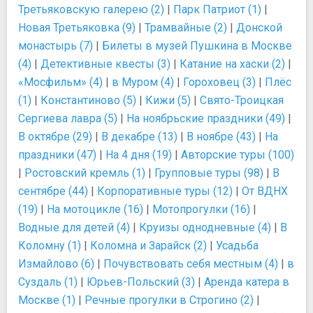
Третьяковскую галерею (2)
|
Парк Патриот (1)
|
Новая Третьяковка (9)
|
Трамвайные (2)
|
Донской
монастырь (7)
|
Билеты в музей Пушкина в Москве
(4)
|
Детективные квесты (3)
|
Катание на хаски (2)
|
«Мосфильм» (4)
|
в Муром (4)
|
Гороховец (3)
|
Плёс
(1)
|
Константиново (5)
|
Кижи (5)
|
Свято-Троицкая
Сергиева лавра (5)
|
На ноябрьские праздники (49)
|
В октябре (29)
|
В декабре (13)
|
В ноябре (43)
|
На
праздники (47)
|
На 4 дня (19)
|
Авторские туры (100)
|
Ростовский кремль (1)
|
Групповые туры (98)
|
В
сентябре (44)
|
Корпоративные туры (12)
|
От ВДНХ
(19)
|
На мотоцикле (16)
|
Мотопрогулки (16)
|
Водные для детей (4)
|
Круизы однодневные (4)
|
В
Коломну (1)
|
Коломна и Зарайск (2)
|
Усадьба
Измайлово (6)
|
Почувствовать себя местным (4)
|
в
Суздаль (1)
|
Юрьев-Польский (3)
|
Аренда катера в
Москве (1)
|
Речные прогулки в Строгино (2)
|