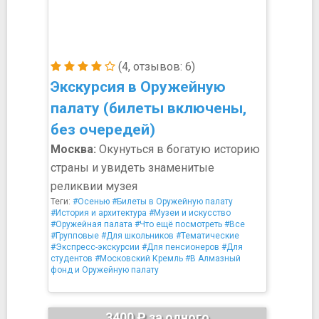
(4, отзывов: 6)
Экскурсия в Оружейную
палату (билеты включены,
без очередей)
Москва:
Окунуться в богатую историю
страны и увидеть знаменитые
реликвии музея
Теги:
#Осенью
#Билеты в Оружейную палату
#История и архитектура
#Музеи и искусство
#Оружейная палата
#Что ещё посмотреть
#Все
#Групповые
#Для школьников
#Тематические
#Экспресс-экскурсии
#Для пенсионеров
#Для
студентов
#Московский Кремль
#В Алмазный
фонд и Оружейную палату
3400 ₽ за одного