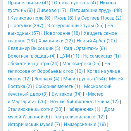
Православные (41)
|
Оптина пустынь (4)
|
Нилова
пустынь (8)
|
Дивеево (17)
|
Патриаршие пруды (48)
|
Куликово поле (8)
|
Ржев (8)
|
в Сергиев Посад (2)
|
Прогулки (287)
|
Экскурсионные туры (55)
|
На
выходных (57)
|
Новогодние (18)
|
Увидеть самое
главное (23)
|
Хамовники (22)
|
Новый Арбат (20)
|
Владимир Высоцкий (5)
|
Сад «Эрмитаж» (8)
|
Болотная площадь (4)
|
ЦУМ (11)
|
На самокатах (1)
|
Сбежать из центра (24)
|
Москва-река (56)
|
На
теплоходе от Воробьёвых гор (10)
|
Когда на улице
мороз (12)
|
Зоопарк (4)
|
Мини-группы (154)
|
Музей
Востока (2)
|
Соборная мечеть (1)
|
Московский
печатный двор (3)
|
Булгаков (34)
|
«Мастер
и Маргарита» (26)
|
Ночная библиотека Ленина (12)
|
Сталинские высотки (20)
|
Набережная (1)
|
Дом-
музей Улановой (6)
|
Театрализованные (12)
|
Исторический музей (7)
|
Иммерсивные (18)
|