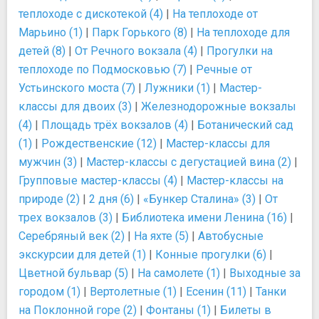
теплоходе с дискотекой (4)
|
На теплоходе от
Марьино (1)
|
Парк Горького (8)
|
На теплоходе для
детей (8)
|
От Речного вокзала (4)
|
Прогулки на
теплоходе по Подмосковью (7)
|
Речные от
Устьинского моста (7)
|
Лужники (1)
|
Мастер-
классы для двоих (3)
|
Железнодорожные вокзалы
(4)
|
Площадь трёх вокзалов (4)
|
Ботанический сад
(1)
|
Рождественские (12)
|
Мастер-классы для
мужчин (3)
|
Мастер-классы с дегустацией вина (2)
|
Групповые мастер-классы (4)
|
Мастер-классы на
природе (2)
|
2 дня (6)
|
«Бункер Сталина» (3)
|
От
трех вокзалов (3)
|
Библиотека имени Ленина (16)
|
Серебряный век (2)
|
На яхте (5)
|
Автобусные
экскурсии для детей (1)
|
Конные прогулки (6)
|
Цветной бульвар (5)
|
На самолете (1)
|
Выходные за
городом (1)
|
Вертолетные (1)
|
Есенин (11)
|
Танки
на Поклонной горе (2)
|
Фонтаны (1)
|
Билеты в