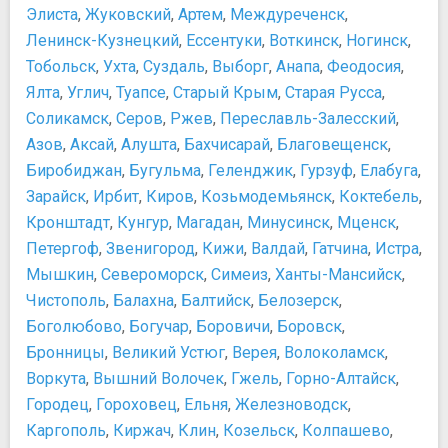
Элиста
,
Жуковский
,
Артем
,
Междуреченск
,
Ленинск-Кузнецкий
,
Ессентуки
,
Воткинск
,
Ногинск
,
Тобольск
,
Ухта
,
Суздаль
,
Выборг
,
Анапа
,
Феодосия
,
Ялта
,
Углич
,
Туапсе
,
Старый Крым
,
Старая Русса
,
Соликамск
,
Серов
,
Ржев
,
Переславль-Залесский
,
Азов
,
Аксай
,
Алушта
,
Бахчисарай
,
Благовещенск
,
Биробиджан
,
Бугульма
,
Геленджик
,
Гурзуф
,
Елабуга
,
Зарайск
,
Ирбит
,
Киров
,
Козьмодемьянск
,
Коктебель
,
Кронштадт
,
Кунгур
,
Магадан
,
Минусинск
,
Мценск
,
Петергоф
,
Звенигород
,
Кижи
,
Валдай
,
Гатчина
,
Истра
,
Мышкин
,
Североморск
,
Симеиз
,
Ханты-Мансийск
,
Чистополь
,
Балахна
,
Балтийск
,
Белозерск
,
Боголюбово
,
Богучар
,
Боровичи
,
Боровск
,
Бронницы
,
Великий Устюг
,
Верея
,
Волоколамск
,
Воркута
,
Вышний Волочек
,
Гжель
,
Горно-Алтайск
,
Городец
,
Гороховец
,
Ельня
,
Железноводск
,
Каргополь
,
Киржач
,
Клин
,
Козельск
,
Колпашево
,