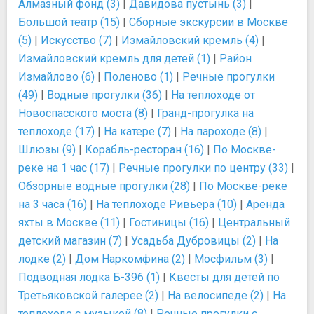
Алмазный фонд (3)
|
Давидова пустынь (3)
|
Большой театр (15)
|
Сборные экскурсии в Москве
(5)
|
Искусство (7)
|
Измайловский кремль (4)
|
Измайловский кремль для детей (1)
|
Район
Измайлово (6)
|
Поленово (1)
|
Речные прогулки
(49)
|
Водные прогулки (36)
|
На теплоходе от
Новоспасского моста (8)
|
Гранд-прогулка на
теплоходе (17)
|
На катере (7)
|
На пароходе (8)
|
Шлюзы (9)
|
Корабль-ресторан (16)
|
По Москве-
реке на 1 час (17)
|
Речные прогулки по центру (33)
|
Обзорные водные прогулки (28)
|
По Москве-реке
на 3 часа (16)
|
На теплоходе Ривьера (10)
|
Аренда
яхты в Москве (11)
|
Гостиницы (16)
|
Центральный
детский магазин (7)
|
Усадьба Дубровицы (2)
|
На
лодке (2)
|
Дом Наркомфина (2)
|
Мосфильм (3)
|
Подводная лодка Б-396 (1)
|
Квесты для детей по
Третьяковской галерее (2)
|
На велосипеде (2)
|
На
теплоходе с музыкой (8)
|
Речные прогулки с