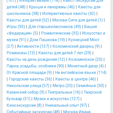
(101)
|
Интерактивные (118)
|
Квест-экскурсии для
детей (48)
|
Крыши и панорамы (46)
|
Квесты для
школьников (58)
|
Интерактивные квесты (42)
|
Квесты для детей (52)
|
Москва-Сити для детей (1)
|
Игры (93)
|
Для старшеклассников (49)
|
Башня
«Федерация» (5)
|
Романтические (35)
|
Искусство и
музеи (91)
|
Дом Пашкова (19)
|
Кузнецкий Мост
(27)
|
Активности (137)
|
Коломенский дворец (9)
|
Романовы (13)
|
Квесты для детей 7 лет (29)
|
Квесты на день рождения (12)
|
Коломенское (20)
|
Парки, усадьбы, особняки (90)
|
Монетный двор (4)
|
От Красной площади (9)
|
На английском языке (114)
|
Городские квесты (36)
|
Квесты в центре (46)
|
Никольская улица (57)
|
Метро (20)
|
Семейные (50)
|
Казанский собор (9)
|
Театральные (16)
|
Тверской
бульвар (31)
|
Музеи и искусство (127)
|
Киноэкскурсии (8)
|
Уникальный опыт (97)
|
Событийные экскурсии (48)
|
Москва Ивана