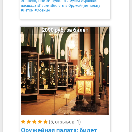
#Пешеходные
#Искусство и музеи
#Красная
площадь
#Парки
#Билеты в Оружейную палату
#Летом
#Осенью
2090 руб. за билет
(5, отзывов: 1)
Оружейная палата: билет