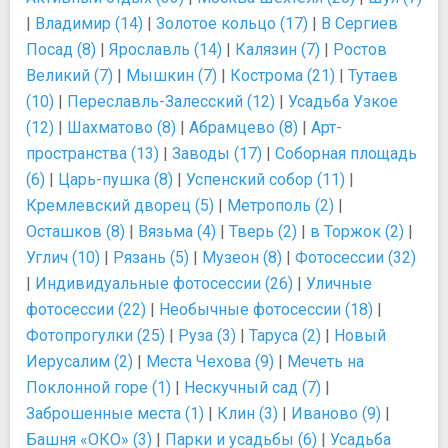
|
Владимир (14)
|
Золотое кольцо (17)
|
В Сергиев
Посад (8)
|
Ярославль (14)
|
Калязин (7)
|
Ростов
Великий (7)
|
Мышкин (7)
|
Кострома (21)
|
Тутаев
(10)
|
Переславль-Залесский (12)
|
Усадьба Узкое
(12)
|
Шахматово (8)
|
Абрамцево (8)
|
Арт-
пространства (13)
|
Заводы (17)
|
Соборная площадь
(6)
|
Царь-пушка (8)
|
Успенский собор (11)
|
Кремлевский дворец (5)
|
Метрополь (2)
|
Осташков (8)
|
Вязьма (4)
|
Тверь (2)
|
в Торжок (2)
|
Углич (10)
|
Рязань (5)
|
Музеон (8)
|
Фотосессии (32)
|
Индивидуальные фотосессии (26)
|
Уличные
фотосессии (22)
|
Необычные фотосессии (18)
|
Фотопрогулки (25)
|
Руза (3)
|
Таруса (2)
|
Новый
Иерусалим (2)
|
Места Чехова (9)
|
Мечеть на
Поклонной горе (1)
|
Нескучный сад (7)
|
Заброшенные места (1)
|
Клин (3)
|
Иваново (9)
|
Башня «ОКО» (3)
|
Парки и усадьбы (6)
|
Усадьба