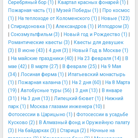
Серебряный бор (1)
|
Квартал красных фонарей (1)
|
Пожарная часть (1)
|
Музей Победы (1)
|
Про космос
(1)
|
На теплоходе от Коломенского (1)
|
Новые (123)
|
Спиридоновка (1)
|
Александров (1)
|
Ипподром (3)
|
Союзмультфильм (3)
|
Новый год и Рождество (1)
|
Романтические квесты (3)
|
Квесты для девушек
(3)
|
В июне (43)
|
4 дня (3)
|
Новый Год в Москве (1)
|
На майские праздники (40)
|
На 23 февраля (14)
|
В
мае (42)
|
В марте (27)
|
В феврале (25)
|
На 9 Мая
(34)
|
Лосиная ферма (1)
|
Ипатьевский монастырь
(1)
|
Пожарная каланча (1)
|
На 2 дня (60)
|
На 8 Марта
(19)
|
Автобусные туры (56)
|
3 дня (13)
|
В январе
(31)
|
На 3 дня (13)
|
Липецкий бювет (1)
|
Нижний
парк (1)
|
Москва глазами инженера (10)
|
Фотосессии в Царицыно (1)
|
Фотосессии в усадьбе
Кусково (2)
|
В Алмазный фонд и Оружейную палату
(3)
|
На байдарках (3)
|
Старица (2)
|
Ночные на