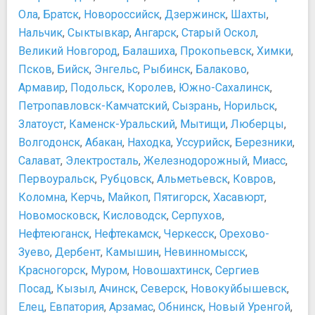
Ола
,
Братск
,
Новороссийск
,
Дзержинск
,
Шахты
,
Нальчик
,
Сыктывкар
,
Ангарск
,
Старый Оскол
,
Великий Новгород
,
Балашиха
,
Прокопьевск
,
Химки
,
Псков
,
Бийск
,
Энгельс
,
Рыбинск
,
Балаково
,
Армавир
,
Подольск
,
Королев
,
Южно-Сахалинск
,
Петропавловск-Камчатский
,
Сызрань
,
Норильск
,
Златоуст
,
Каменск-Уральский
,
Мытищи
,
Люберцы
,
Волгодонск
,
Абакан
,
Находка
,
Уссурийск
,
Березники
,
Салават
,
Электросталь
,
Железнодорожный
,
Миасс
,
Первоуральск
,
Рубцовск
,
Альметьевск
,
Ковров
,
Коломна
,
Керчь
,
Майкоп
,
Пятигорск
,
Хасавюрт
,
Новомосковск
,
Кисловодск
,
Серпухов
,
Нефтеюганск
,
Нефтекамск
,
Черкесск
,
Орехово-
Зуево
,
Дербент
,
Камышин
,
Невинномысск
,
Красногорск
,
Муром
,
Новошахтинск
,
Сергиев
Посад
,
Кызыл
,
Ачинск
,
Северск
,
Новокуйбышевск
,
Елец
,
Евпатория
,
Арзамас
,
Обнинск
,
Новый Уренгой
,