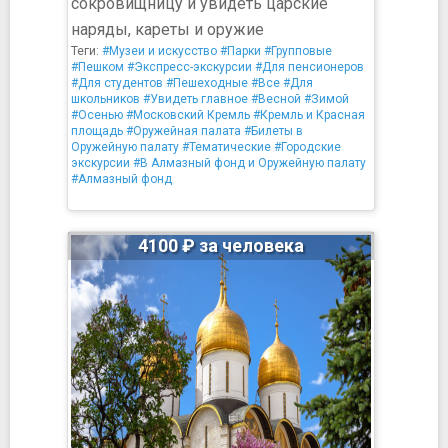
сокровищницу и увидеть царские
наряды, кареты и оружие
Теги:
#Музеи и искусство
#Парки
#Групповые
#Пешком
#Экспресс-экскурсии
#Для пенсионеров
#Для студентов
#Пешеходные
#Все
#Для
школьников
#Увидеть главное
#Весной
#Зимой
#Осенью
#Московский Кремль
#Кремль и Красная
площадь
#Оружейная палата
#Билеты в
Оружейную палату
#Тематические
#Городские
экскурсии
#В Алмазный фонд и Оружейную палату
#Алмазный фонд
4100 ₽ за человека