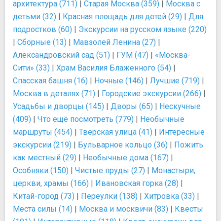
архитектура (711)
|
Старая Москва (359)
|
Москва с
детьми (32)
|
Красная площадь для детей (29)
|
Для
подростков (60)
|
Экскурсии на русском языке (220)
|
Сборные (13)
|
Мавзолей Ленина (27)
|
Александровский сад (51)
|
ГУМ (47)
|
«Москва-
Сити» (33)
|
Храм Василия Блаженного (54)
|
Спасская башня (16)
|
Ночные (146)
|
Лучшие (719)
|
Москва в деталях (71)
|
Городские экскурсии (266)
|
Усадьбы и дворцы (145)
|
Дворы (65)
|
Нескучные
(409)
|
Что ещё посмотреть (779)
|
Необычные
маршруты (454)
|
Тверская улица (41)
|
Интересные
экскурсии (219)
|
Бульварное кольцо (36)
|
Пожить
как местный (29)
|
Необычные дома (167)
|
Особняки (150)
|
Чистые пруды (27)
|
Монастыри,
церкви, храмы (166)
|
Ивановская горка (28)
|
Китай-город (73)
|
Переулки (138)
|
Хитровка (33)
|
Места силы (14)
|
Москва и москвичи (83)
|
Квесты