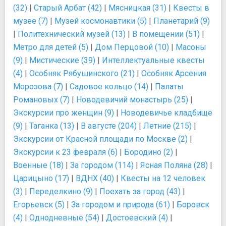
(32)
|
Старый Арбат (42)
|
Мясницкая (31)
|
Квесты в
музее (7)
|
Музей космонавтики (5)
|
Планетарий (9)
|
Политехнический музей (13)
|
В помещении (51)
|
Метро для детей (5)
|
Дом Перцовой (10)
|
Масоны
(9)
|
Мистические (39)
|
Интеллектуальные квесты
(4)
|
Особняк Рябушинского (21)
|
Особняк Арсения
Морозова (7)
|
Садовое кольцо (14)
|
Палаты
Романовых (7)
|
Новодевичий монастырь (25)
|
Экскурсии про женщин (9)
|
Новодевичье кладбище
(9)
|
Таганка (13)
|
В августе (204)
|
Летние (215)
|
Экскурсии от Красной площади по Москве (2)
|
Экскурсии к 23 февраля (6)
|
Бородино (2)
|
Военные (18)
|
За городом (114)
|
Ясная Поляна (28)
|
Царицыно (17)
|
ВДНХ (40)
|
Квесты на 12 человек
(3)
|
Переделкино (9)
|
Поехать за город (43)
|
Егорьевск (5)
|
За городом и природа (61)
|
Боровск
(4)
|
Однодневные (54)
|
Достоевский (4)
|