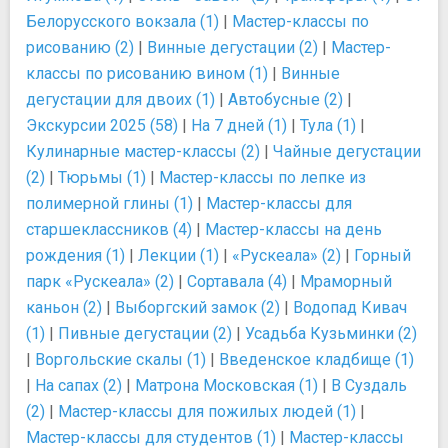
Белорусского вокзала (1)
|
Мастер-классы по
рисованию (2)
|
Винные дегустации (2)
|
Мастер-
классы по рисованию вином (1)
|
Винные
дегустации для двоих (1)
|
Автобусные (2)
|
Экскурсии 2025 (58)
|
На 7 дней (1)
|
Тула (1)
|
Кулинарные мастер-классы (2)
|
Чайные дегустации
(2)
|
Тюрьмы (1)
|
Мастер-классы по лепке из
полимерной глины (1)
|
Мастер-классы для
старшеклассников (4)
|
Мастер-классы на день
рождения (1)
|
Лекции (1)
|
«Рускеала» (2)
|
Горный
парк «Рускеала» (2)
|
Сортавала (4)
|
Мраморный
каньон (2)
|
Выборгский замок (2)
|
Водопад Кивач
(1)
|
Пивные дегустации (2)
|
Усадьба Кузьминки (2)
|
Воргольские скалы (1)
|
Введенское кладбище (1)
|
На сапах (2)
|
Матрона Московская (1)
|
В Суздаль
(2)
|
Мастер-классы для пожилых людей (1)
|
Мастер-классы для студентов (1)
|
Мастер-классы