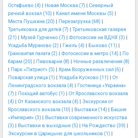
Остафьево (4)
|
Новая Москва (7)
|
Северный
речной вокзал (10)
|
Канал имени Москвы (5)
|
Места Пушкина (20)
|
Перезагрузка (68)
|
Третьяковка для детей (7)
|
Третьяковская галерея
(21)
|
Музей Гурченко (7)
|
Фотосессии на ВДНХ (3)
|
Усадьба Мураново (2)
|
Гжель (4)
|
Быково (11)
|
Грановитая палата (2)
|
Фотосессии в метро (14)
|
По
барам (20)
|
Пивоварни (8)
|
Ночные развлечения (8)
|
Парк «Патриот» (5)
|
Храм Вооруженных сил (6)
|
Поварская улица (1)
|
Усадьба Кусково (11)
|
От
Ленинградского вокзала (4)
|
Гостиница «Украина»
(7)
|
Поющий автобус (1)
|
От Ярославского вокзала
(4)
|
От Казанского вокзала (4)
|
Экскурсии от
Ярославского вокзала (10)
|
Выставки (14)
|
Башня
«Империя» (3)
|
Выставки современного искусства
(3)
|
Выставки в выходные (5)
|
На Рождество (39)
|
Экскурсии в Царицыно для школьников (1)
|