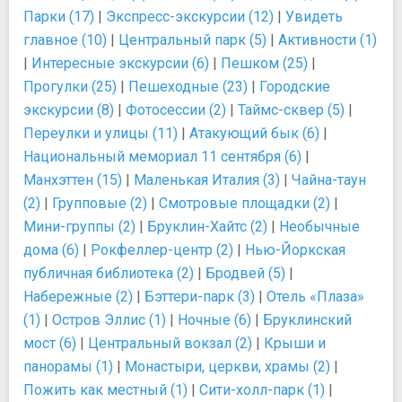
Парки (17)
|
Экспресс-экскурсии (12)
|
Увидеть
главное (10)
|
Центральный парк (5)
|
Активности (1)
|
Интересные экскурсии (6)
|
Пешком (25)
|
Прогулки (25)
|
Пешеходные (23)
|
Городские
экскурсии (8)
|
Фотосессии (2)
|
Таймс-сквер (5)
|
Переулки и улицы (11)
|
Атакующий бык (6)
|
Национальный мемориал 11 сентября (6)
|
Манхэттен (15)
|
Маленькая Италия (3)
|
Чайна-таун
(2)
|
Групповые (2)
|
Смотровые площадки (2)
|
Мини-группы (2)
|
Бруклин-Хайтс (2)
|
Необычные
дома (6)
|
Рокфеллер-центр (2)
|
Нью-Йоркская
публичная библиотека (2)
|
Бродвей (5)
|
Набережные (2)
|
Бэттери-парк (3)
|
Отель «Плаза»
(1)
|
Остров Эллис (1)
|
Ночные (6)
|
Бруклинский
мост (6)
|
Центральный вокзал (2)
|
Крыши и
панорамы (1)
|
Монастыри, церкви, храмы (2)
|
Пожить как местный (1)
|
Сити-холл-парк (1)
|