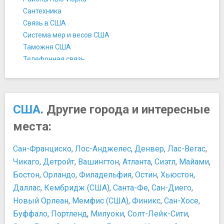
Манхэттен-бридж
Сантехника
Мост Верразано-Нэрроуз
Связь в США
Музеи
Система мер и весов США
Американский Музей Естественной Истории
Таможня США
Библиотека и музей Моргана
Телефонная связь
Бруклинский музей
Температура воздуха в США
Галерея Art in General
Цены в Нью-Йорке
Галерея Луринг-Огустин
Чаевые
Галерея Мэри Бун
История и культура
США
. Другие города и интересные
Галерея Мэтью Маркса
15 интересных фактов о Дне благодарения
места:
Детский Музей Бруклина
История Нью-Йорка
Детский музей Манхэттена
Культура США
Сан-Франциско
,
Лос-Анджелес
,
Денвер
,
Лас-Вегас
,
Дом-музей Луи Армстронга
Традиции и менталитет нью-йоркцев
Чикаго
,
Детройт
,
Вашингтон
,
Атланта
,
Сиэтл
,
Майами
,
Дом-музей Эдгара Аллана По
Развлечения и отдых
Бостон
,
Орландо
,
Филадельфия
,
Остин
,
Хьюстон
,
Дом-музей Элис Остен
Куда сходить с детьми в Нью-Йорке
Даллас
,
Кембридж (США)
,
Санта-Фе
,
Сан-Диего
,
Еврейский музей
Пляжи Нью-Йорка
Новый Орлеан
,
Мемфис (США)
,
Финикс
,
Сан-Хосе
,
Испанское общество Америки
Развлечения в Нью-Йорке
Коллекция Фрика
Буффало
,
Портленд
,
Милуоки
,
Солт-Лейк-Сити
,
Чем заняться в Нью-Йорке