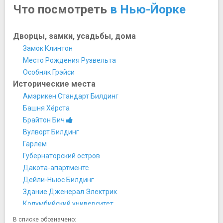
Что посмотреть
в Нью-Йорке
Дворцы, замки, усадьбы, дома
Замок Клинтон
Место Рождения Рузвельта
Особняк Грэйси
Исторические места
Амэрикен Стандарт Билдинг
Башня Хёрста
Брайтон Бич
Вулворт Билдинг
Гарлем
Губернаторский остров
Дакота-апартментс
Дейли-Ньюс Билдинг
Здание Дженерал Электрик
Колумбийский университет
Крайслер-билдинг
В списке обозначено: