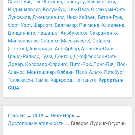
Купеческий дом-музей
Покупки
Сент-Луис
,
Сан-Антонио
,
Гонолулу
,
Канзас-Сити
,
Линкольн-центр
Индианаполис
Tax free в США
,
Колумбус
,
Эль-Пасо
,
Оклахома-Сити
,
Метрополитен-музей
Правила шопинга в Нью-Йорке
Луисвилл
,
Джексонвилл
,
Нью-Хейвен
,
Батон-Руж
,
Музей Ground Zero Workshop
Сувениры из Нью-Йорка
Форт-Уэрт
,
Шарлотт
,
Балтимор
,
Ричмонд
,
Кливленд
,
Музей «Таверна Фрэнсиса»
Шопинг в Нью-Йорке
Цинциннати
,
Нашвилл
,
Альбукерке
,
Сакраменто
,
Музей американских финансов
Еда и напитки
Миннеаполис
,
Сейлем (Массачусетс)
,
Сейлем
Музей американского искусства Уитни
10 лучших блюд американской кухни, которые стоит
(Орегон)
,
Анкоридж
,
Анн-Арбор
,
Атлантик-Сити
,
Музей американского народного искусства
попробовать
Гранд-Рапидс
,
Гуам
,
Дейтон
,
Джефферсон-Сити
,
Музей африканского искусства
Алкоголь в США
Довер
,
Колорадо-Спрингс
,
Литл-Рок
,
Лонг-Бич
,
Лос-
Музей Дизайна Купер-Хьюитт
Еда и напитки в Нью-Йорке
Аламос
,
Монтпилиер
,
Олбани
,
Пало-Альто
,
Питсбург
,
Музей иммиграции
Клэм-чаудер
Таллахасси
,
Тампа
,
Хартфорд
,
Чаттануга
,
Курорты в
Музей Искусств Бронкса
Особенности национальной американской кухни
Музей искусства в Квинсе
США
Рестораны и кафе
Музей Клойстерс
Фаст-фуды Манхэттена
Музей мадам Тюссо в Нью-Йорке
Транспорт
Музей Моря, Воздуха и Космоса "Интрепид"
Автобусы
Главная
→
США
→
Нью-Йорк
→
Музей небоскрёбов
Аренда автомобиля в США
Достопримечательности
→ Галерея Луринг-Огустин
Музей Ногучи
Аэропорт имени Джона Кеннеди
Музей Нью-Йорка
Аэропорт Ла-Гуардия