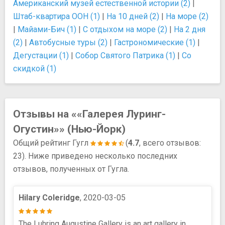
Американский музей естественной истории (2)
|
Штаб-квартира ООН (1)
|
На 10 дней (2)
|
На море (2)
|
Майами-Бич (1)
|
С отдыхом на море (2)
|
На 2 дня
(2)
|
Автобусные туры (2)
|
Гастрономические (1)
|
Дегустации (1)
|
Собор Святого Патрика (1)
|
Со
скидкой (1)
Отзывы на ««Галерея Луринг-
Огустин»» (Нью-Йорк)
Общий рейтинг Гугл
(
4.7
, всего отзывов:
23). Ниже приведено несколько последних
отзывов, полученных от Гугла.
Hilary Coleridge
, 2020-03-05
The Luhring Augustine Gallery is an art gallery in