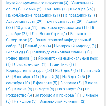
Музей современного искусства (3)
|
Уникальный
опыт (1)
|
Новые (2)
|
Хай-Лайн (1)
|
В ноябре (25)
|
На ноябрьские праздники (21)
|
На праздники (21)
|
Авторские туры (29)
|
Групповые туры (29)
|
7 дней
(22)
|
10 дней (11)
|
Большое путешествие (11)
|
В
декабре (27)
|
Лас-Вегас-Стрип (1)
|
Вашингтон-
Сквер-парк (2)
|
Вашингтонский кафедральный
собор (3)
|
Белый дом (4)
|
Ниагарский водопад (3)
|
Голливуд (1)
|
Голливудская «Аллея славы» (1)
|
Родео-драйв (1)
|
Йосемитский национальный парк
(1)
|
Ломбард-стрит (1)
|
Твин-Пикс (1)
|
Корпоративные туры (24)
|
На 8 дней (6)
|
Капитолий
(3)
|
В октябре (11)
|
5 дней (5)
|
На 5 дней (5)
|
В
сентябре (10)
|
В феврале (5)
|
В апреле (5)
|
В июле
(5)
|
В июне (5)
|
В марте (5)
|
На 8 Марта (5)
|
На
Рождество (5)
|
За городом и природа (1)
|
В январе
(5)
|
На 7 дней (5)
|
Эмпайр-стейт-билдинг (2)
|