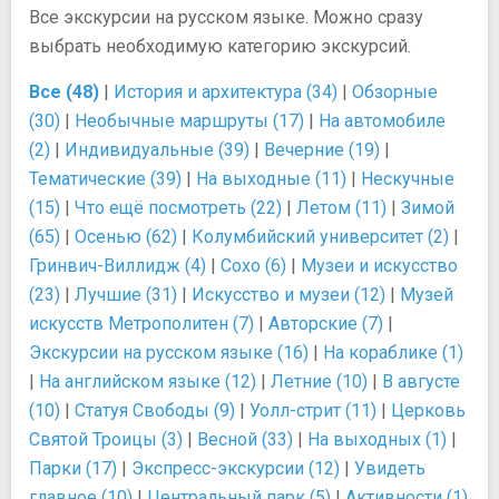
Все экскурсии на русском языке. Можно сразу
выбрать необходимую категорию экскурсий.
Все (48)
|
История и архитектура (34)
|
Обзорные
(30)
|
Необычные маршруты (17)
|
На автомобиле
(2)
|
Индивидуальные (39)
|
Вечерние (19)
|
Тематические (39)
|
На выходные (11)
|
Нескучные
(15)
|
Что ещё посмотреть (22)
|
Летом (11)
|
Зимой
(65)
|
Осенью (62)
|
Колумбийский университет (2)
|
Гринвич-Виллидж (4)
|
Сохо (6)
|
Музеи и искусство
(23)
|
Лучшие (31)
|
Искусство и музеи (12)
|
Музей
искусств Метрополитен (7)
|
Авторские (7)
|
Экскурсии на русском языке (16)
|
На кораблике (1)
|
На английском языке (12)
|
Летние (10)
|
В августе
(10)
|
Статуя Свободы (9)
|
Уолл-стрит (11)
|
Церковь
Cвятой Троицы (3)
|
Весной (33)
|
На выходных (1)
|
Парки (17)
|
Экспресс-экскурсии (12)
|
Увидеть
главное (10)
|
Центральный парк (5)
|
Активности (1)