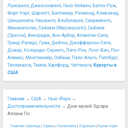
Метрополитен-музей
Правила шопинга в Нью-Йорке
Луисвилл
,
Джексонвилл
,
Нью-Хейвен
,
Батон-Руж
,
Музей Ground Zero Workshop
Сувениры из Нью-Йорка
Форт-Уэрт
,
Шарлотт
,
Балтимор
,
Ричмонд
,
Кливленд
,
Музей «Таверна Фрэнсиса»
Шопинг в Нью-Йорке
Цинциннати
,
Нашвилл
,
Альбукерке
,
Сакраменто
,
Музей американских финансов
Еда и напитки
Миннеаполис
,
Сейлем (Массачусетс)
,
Сейлем
Музей американского искусства Уитни
10 лучших блюд американской кухни, которые стоит
(Орегон)
,
Анкоридж
,
Анн-Арбор
,
Атлантик-Сити
,
Музей американского народного искусства
попробовать
Гранд-Рапидс
,
Гуам
,
Дейтон
,
Джефферсон-Сити
,
Музей африканского искусства
Алкоголь в США
Довер
,
Колорадо-Спрингс
,
Литл-Рок
,
Лонг-Бич
,
Лос-
Музей Дизайна Купер-Хьюитт
Еда и напитки в Нью-Йорке
Аламос
,
Монтпилиер
,
Олбани
,
Пало-Альто
,
Питсбург
,
Музей иммиграции
Клэм-чаудер
Таллахасси
,
Тампа
,
Хартфорд
,
Чаттануга
,
Курорты в
Музей Искусств Бронкса
Особенности национальной американской кухни
Музей искусства в Квинсе
США
Рестораны и кафе
Музей Клойстерс
Фаст-фуды Манхэттена
Музей мадам Тюссо в Нью-Йорке
Транспорт
Музей Моря, Воздуха и Космоса "Интрепид"
Автобусы
Главная
→
США
→
Нью-Йорк
→
Музей небоскрёбов
Аренда автомобиля в США
Достопримечательности
→ Дом-музей Эдгара
Музей Ногучи
Аэропорт имени Джона Кеннеди
Музей Нью-Йорка
Аллана По
Аэропорт Ла-Гуардия
Музей пожарной охраны Нью-Йорка
Билеты и тарификация
Главная страница
|
Страны
|
Посмотреть
|
Отдохнуть
|
Кухни стран
Музей секса
Вождение автомобиля в Нью-Йорке