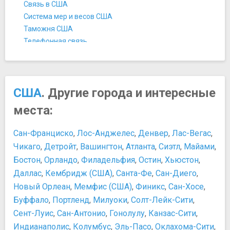
Мост Верразано-Нэрроуз
Связь в США
Музеи
Система мер и весов США
Американский Музей Естественной Истории
Таможня США
Библиотека и музей Моргана
Телефонная связь
Бруклинский музей
Температура воздуха в США
Галерея Art in General
Цены в Нью-Йорке
Галерея Луринг-Огустин
Чаевые
Галерея Мэри Бун
История и культура
США
. Другие города и интересные
Галерея Мэтью Маркса
15 интересных фактов о Дне благодарения
места:
Детский Музей Бруклина
История Нью-Йорка
Детский музей Манхэттена
Культура США
Сан-Франциско
,
Лос-Анджелес
,
Денвер
,
Лас-Вегас
,
Дом-музей Луи Армстронга
Традиции и менталитет нью-йоркцев
Чикаго
,
Детройт
,
Вашингтон
,
Атланта
,
Сиэтл
,
Майами
,
Дом-музей Эдгара Аллана По
Развлечения и отдых
Бостон
,
Орландо
,
Филадельфия
,
Остин
,
Хьюстон
,
Дом-музей Элис Остен
Куда сходить с детьми в Нью-Йорке
Даллас
,
Кембридж (США)
,
Санта-Фе
,
Сан-Диего
,
Еврейский музей
Пляжи Нью-Йорка
Новый Орлеан
,
Мемфис (США)
,
Финикс
,
Сан-Хосе
,
Испанское общество Америки
Развлечения в Нью-Йорке
Коллекция Фрика
Буффало
,
Портленд
,
Милуоки
,
Солт-Лейк-Сити
,
Чем заняться в Нью-Йорке
Купеческий дом-музей
Покупки
Сент-Луис
,
Сан-Антонио
,
Гонолулу
,
Канзас-Сити
,
Линкольн-центр
Индианаполис
Tax free в США
,
Колумбус
,
Эль-Пасо
,
Оклахома-Сити
,