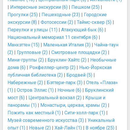
|
Интересные экскурсии (6)
|
Пешком (25)
|
Прогулки (25)
|
Пешеходные (23)
|
Городские
экскурсии (8)
|
Фотосессии (2)
|
Таймс-сквер (5)
|
Переулки и улицы (11)
|
Атакующий бык (6)
|
Национальный мемориал 11 сентября (6)
|
Манхэттен (15)
|
Маленькая Италия (3)
|
Чайна-таун
(2)
|
Групповые (2)
|
Смотровые площадки (2)
|
Мини-группы (2)
|
Бруклин-Хайтс (2)
|
Необычные
дома (6)
|
Рокфеллер-центр (2)
|
Нью-Йоркская
публичная библиотека (2)
|
Бродвей (5)
|
Набережные (2)
|
Бэттери-парк (3)
|
Отель «Плаза»
(1)
|
Остров Эллис (1)
|
Ночные (6)
|
Бруклинский
мост (6)
|
Центральный вокзал (2)
|
Крыши и
панорамы (1)
|
Монастыри, церкви, храмы (2)
|
Пожить как местный (1)
|
Сити-холл-парк (1)
|
Музей современного искусства (3)
|
Уникальный
опыт (1)
|
Новые (2)
|
Хай-Лайн (1)
|
В ноябре (25)
|