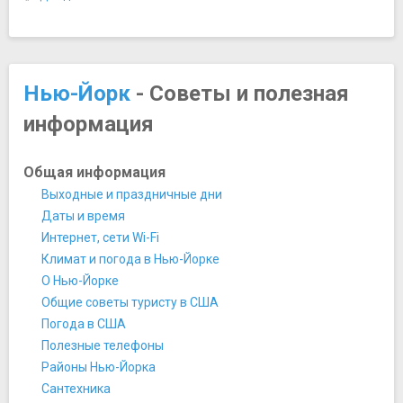
Нью-Йоркская публичная библиотека
Нью-Йоркская фондовая биржа
Остров Рузвельта
Остров Эллис
Нью-Йорк
- Советы и полезная
Пожарная станция "Охотников за привидениями"
информация
Рокфеллеровский центр
Сигрем Билдинг
Трамп Уорлд Тауэр
Общая информация
Уильямсберг
Выходные и праздничные дни
Федерал Холл
Даты и время
Федеральный резервный банк Нью-Йорка
Интернет, сети Wi-Fi
Флэтайрон-билдинг
Климат и погода в Нью-Йорке
Центральный вокзал Нью-Йорка
О Нью-Йорке
Штаб-квартира ООН
Общие советы туристу в США
Эмпайр стейт билдинг
Погода в США
Мосты
Полезные телефоны
Бруклинский мост
Районы Нью-Йорка
Манхэттен-бридж
Сантехника