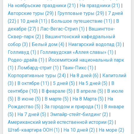
На ноябрьские праздники (21)
|
На праздники (21)
|
Авторские туры (29)
|
Групповые туры (29)
|
7 дней
(22)
|
10 дней (11)
|
Большое путешествие (11)
|
В
декабре (27)
|
Лас-Вегас-Стрип (1)
|
Вашингтон-
Сквер-парк (2)
|
Вашингтонский кафедральный
собор (3)
|
Белый дом (4)
|
Ниагарский водопад (3)
|
Голливуд (1)
|
Голливудская «Аллея славы» (1)
|
Родео-драйв (1)
|
Йосемитский национальный парк
(1)
|
Ломбард-стрит (1)
|
Твин-Пикс (1)
|
Корпоративные туры (24)
|
На 8 дней (6)
|
Капитолий
(3)
|
В октябре (11)
|
5 дней (5)
|
На 5 дней (5)
|
В
сентябре (10)
|
В феврале (5)
|
В апреле (5)
|
В июле
(5)
|
В июне (5)
|
В марте (5)
|
На 8 Марта (5)
|
На
Рождество (5)
|
За городом и природа (1)
|
В январе
(5)
|
На 7 дней (5)
|
Эмпайр-стейт-билдинг (2)
|
Американский музей естественной истории (2)
|
Штаб-квартира ООН (1)
|
На 10 дней (2)
|
На море (2)