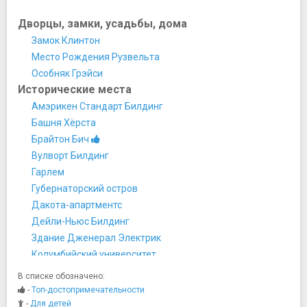
Дворцы, замки, усадьбы, дома
Замок Клинтон
Место Рождения Рузвельта
Особняк Грэйси
Исторические места
Амэрикен Стандарт Билдинг
Башня Хёрста
Брайтон Бич
Вулворт Билдинг
Гарлем
Губернаторский остров
Дакота-апартментс
Дейли-Ньюс Билдинг
Здание Дженерал Электрик
Колумбийский университет
Крайслер-билдинг
В списке обозначено:
Липстик Билдинг
-
Топ-достопримечательности
Манхеттен Мьюнисипэл Билдинг
-
Для детей