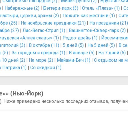
|
Смотровые площадки (2)
|
Мини-группы (2)
|
Бруклин-Хайт
)
|
Набережные (2)
|
Бэттери-парк (3)
|
Отель «Плаза» (1)
|
Ос
настыри, церкви, храмы (2)
|
Пожить как местный (1)
|
Сити
бре (25)
|
На ноябрьские праздники (21)
|
На праздники (21)
абре (27)
|
Лас-Вегас-Стрип (1)
|
Вашингтон-Сквер-парк (2)
ивудская «Аллея славы» (1)
|
Родео-драйв (1)
|
Йосемитский
апитолий (3)
|
В октябре (11)
|
5 дней (5)
|
На 5 дней (5)
|
В се
 (5)
|
За городом и природа (1)
|
В январе (5)
|
На 7 дней (5)
 10 дней (2)
|
На море (2)
|
Майами-Бич (1)
|
С отдыхом на м
 Патрика (1)
|
Со скидкой (1)
е»» (Нью-Йорк)
6). Ниже приведено несколько последних отзывов, полученн