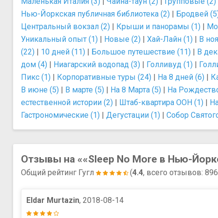
Маленькая Италия (3)
|
Чайна-таун (2)
|
Групповые (2)
Нью-Йоркская публичная библиотека (2)
|
Бродвей (5
Центральный вокзал (2)
|
Крыши и панорамы (1)
|
Мо
Уникальный опыт (1)
|
Новые (2)
|
Хай-Лайн (1)
|
В ноя
(22)
|
10 дней (11)
|
Большое путешествие (11)
|
В дек
дом (4)
|
Ниагарский водопад (3)
|
Голливуд (1)
|
Голл
Пикс (1)
|
Корпоративные туры (24)
|
На 8 дней (6)
|
К
В июне (5)
|
В марте (5)
|
На 8 Марта (5)
|
На Рождество
естественной истории (2)
|
Штаб-квартира ООН (1)
|
На
Гастрономические (1)
|
Дегустации (1)
|
Собор Святого
Отзывы на ««Sleep No More в Нью-Йорк
Общий рейтинг Гугл
(
4.4
, всего отзывов: 89
Eldar Murtazin
, 2018-08-14