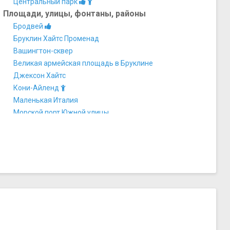
Центральный парк
Площади, улицы, фонтаны, районы
Бродвей
Бруклин Хайтс Променад
Вашингтон-сквер
Великая армейская площадь в Бруклине
Джексон Хайтс
Кони-Айленд
Маленькая Италия
Морской порт Южной улицы
Мэдисон-сквер
Парк Авеню
Площадь Христофора Колумба
Пятая авеню
Сохо
Таймс-сквер
Уолл-стрит
Чайна-таун на Манхэттене
Юнион-сквер