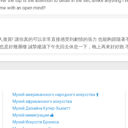
ver the top is the attention to detail in the set, unlike anything 
ome with an open mind‼️
人激賞! 讓你真的可以非常直接感受到劇情的張力 也能夠跟隨著
下也是好幾層樓 誠摯建議下午先回去休息一下，晚上再來好好跑 
Музей американского народного искусства
Музей африканского искусства
Музей Дизайна Купер-Хьюитт
Музей иммиграции
Музей Искусств Бронкса