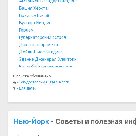
Амэрикен Стандарт Билдинг
Башня Хёрста
Брайтон Бич
Вулворт Билдинг
Гарлем
Губернаторский остров
Дакота-апартментс
Дейли-Ньюс Билдинг
Здание Дженерал Электрик
Колумбийский университет
Крайслер-билдинг
В списке обозначено:
Липстик Билдинг
-
Топ-достопримечательности
Манхеттен Мьюнисипэл Билдинг
-
Для детей
Нью-Йоркская публичная библиотека
Нью-Йоркская фондовая биржа
Остров Рузвельта
Остров Эллис
Нью-Йорк
- Советы и полезная и
Пожарная станция "Охотников за привидениями"
Рокфеллеровский центр