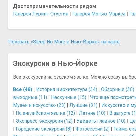
Достопримечательности рядом
Галерея Луринг-Огустин
|
Галерея Мэтью Маркса
|
Га
Показать «Sleep No More в Нью-Йорке» на карте
Экскурсии в Нью-Йорке
Все экскурсии на русском языке. Можно сразу выбр
Все (48)
|
История и архитектура (34)
|
Обзорные (30)
выходные (11)
|
Нескучные (15)
|
Что ещё посмотреть
Музеи и искусство (23)
|
Лучшие (31)
|
Искусство и му
|
На английском языке (12)
|
Летние (10)
|
В августе (1
|
Экспресс-экскурсии (12)
|
Увидеть главное (10)
|
Це
|
Городские экскурсии (8)
|
Фотосессии (2)
|
Таймс-скв