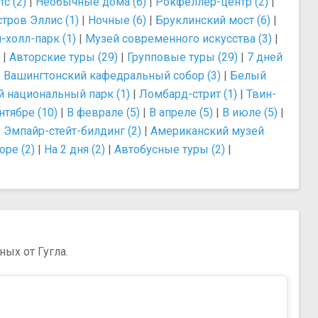
с (2)
|
Необычные дома (6)
|
Рокфеллер-центр (2)
|
тров Эллис (1)
|
Ночные (6)
|
Бруклинский мост (6)
|
-холл-парк (1)
|
Музей современного искусства (3)
|
|
Авторские туры (29)
|
Групповые туры (29)
|
7 дней
|
Вашингтонский кафедральный собор (3)
|
Белый
 национальный парк (1)
|
Ломбард-стрит (1)
|
Твин-
нтябре (10)
|
В феврале (5)
|
В апреле (5)
|
В июле (5)
|
|
Эмпайр-стейт-билдинг (2)
|
Американский музей
оре (2)
|
На 2 дня (2)
|
Автобусные туры (2)
|
ых от Гугла.