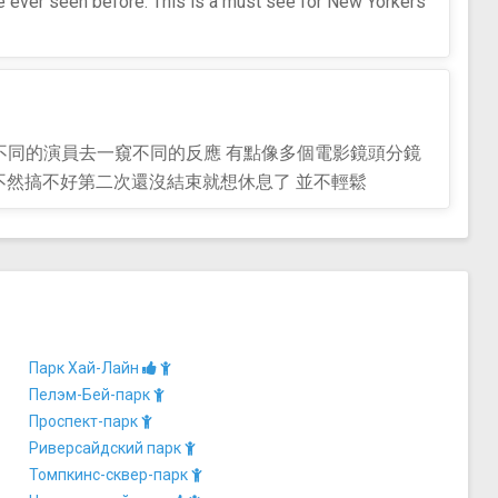
I've ever seen before. This is a must see for New Yorkers
不同的演員去一窺不同的反應 有點像多個電影鏡頭分鏡
不然搞不好第二次還沒結束就想休息了 並不輕鬆
Парк Хай-Лайн
Пелэм-Бей-парк
Проспект-парк
Риверсайдский парк
Томпкинс-сквер-парк