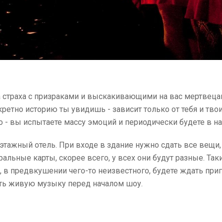
та страха с призраками и выскакивающими на вас мертвецам
ретно историю ты увидишь - зависит только от тебя и тво
о - вы испытаете массу эмоций и периодически будете в н
иэтажный отель. При входе в здание нужно сдать все вещ
альные карты, скорее всего, у всех они будут разные. Та
, в предвкушении чего-то неизвестного, будете ждать при
ть живую музыку перед началом шоу.