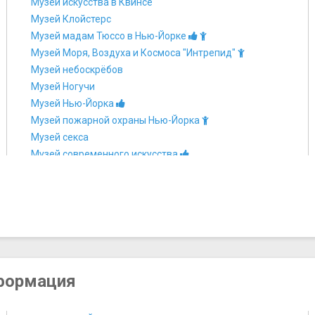
Музей искусства в Квинсе
Музей Клойстерс
Музей мадам Тюссо в Нью-Йорке
Музей Моря, Воздуха и Космоса "Интрепид"
Музей небоскрёбов
Музей Ногучи
Музей Нью-Йорка
Музей пожарной охраны Нью-Йорка
Музей секса
Музей современного искусства
Музей современного искусства Соломона Гуггенхайма
Музей трущоб
Музей человеческого тела
Национальный Мемориал и Музей 11 сентября
Национальный музей американских индейцев
Новая галерея
нформация
Новый музей современного искусства
Нью-Йоркское историческое общество