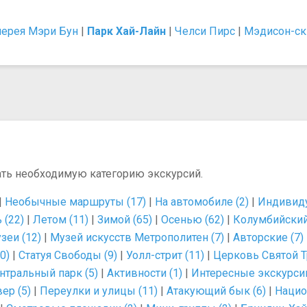
лерея Мэри Бун
|
Парк Хай-Лайн
|
Челси Пирс
|
Мэдисон-ск
ать необходимую категорию экскурсий.
|
Необычные маршруты (17)
|
На автомобиле (2)
|
Индивиду
 (22)
|
Летом (11)
|
Зимой (65)
|
Осенью (62)
|
Колумбийский 
зеи (12)
|
Музей искусств Метрополитен (7)
|
Авторские (7)
0)
|
Статуя Свободы (9)
|
Уолл-стрит (11)
|
Церковь Cвятой Т
нтральный парк (5)
|
Активности (1)
|
Интересные экскурсии
ер (5)
|
Переулки и улицы (11)
|
Атакующий бык (6)
|
Нацио