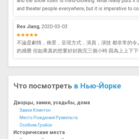
and the show itself is mind-blowing. What really puts it o
and theater people everywhere, but it is imperative to c
Rex Jiang
, 2020-03-03
不論是劇情，佈景，呈現方式，演員，演技 都非常的令
的感覺 但如果真的想要好好跑完三個小時 因為上上下
Что посмотреть
в Нью-Йорке
Дворцы, замки, усадьбы, дома
Замок Клинтон
Место Рождения Рузвельта
Особняк Грэйси
Исторические места