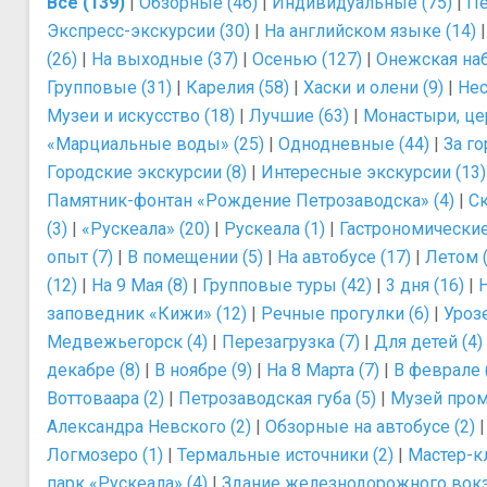
Все (139)
|
Обзорные (46)
|
Индивидуальные (75)
|
Пе
Экспресс-экскурсии (30)
|
На английском языке (14)
(26)
|
На выходные (37)
|
Осенью (127)
|
Онежская наб
Групповые (31)
|
Карелия (58)
|
Хаски и олени (9)
|
Нес
Музеи и искусство (18)
|
Лучшие (63)
|
Монастыри, це
«Марциальные воды» (25)
|
Однодневные (44)
|
За го
Городские экскурсии (8)
|
Интересные экскурсии (13)
Памятник-фонтан «Рождение Петрозаводска» (4)
|
Ск
(3)
|
«Рускеала» (20)
|
Рускеала (1)
|
Гастрономические
опыт (7)
|
В помещении (5)
|
На автобусе (17)
|
Летом (
(12)
|
На 9 Мая (8)
|
Групповые туры (42)
|
3 дня (16)
|
Н
заповедник «Кижи» (12)
|
Речные прогулки (6)
|
Урозе
Медвежьегорск (4)
|
Перезагрузка (7)
|
Для детей (4)
декабре (8)
|
В ноябре (9)
|
На 8 Марта (7)
|
В феврале 
Воттоваара (2)
|
Петрозаводская губа (5)
|
Музей пром
Александра Невского (2)
|
Обзорные на автобусе (2)
Логмозеро (1)
|
Термальные источники (2)
|
Мастер-к
парк «Рускеала» (4)
|
Здание железнодорожного вокз