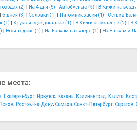
гоходах (2)
|
На 4 дня (5)
|
Автобусные (5)
|
В Кижи на возду
|
6 дней (3)
|
Соловки (1)
|
Питомник хаски (1)
|
Остров Вала
 (1)
|
Круизы однодневные (1)
|
В Кижи на метеоре (2)
|
В 
)
|
Новогодние (1)
|
На Валаам на катере (1)
|
На Валаам и Л
ые места:
ж
,
Екатеринбург
,
Иркутск
,
Казань
,
Калининград
,
Калуга
,
Кост
Псков
,
Ростов-на-Дону
,
Самара
,
Санкт-Петербург
,
Саратов
,