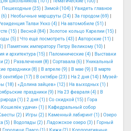
Для школьников (101)
|
Тематические (100)
|
|
Пешеходные (25)
|
Зимой (104)
|
Увидеть главное
(6)
|
Необычные маршруты (24)
|
За городом (69)
|
Резиденция Талви Укко (4)
|
На автомобиле (51)
|
сте (15)
|
Весной (84)
|
Золотое кольцо Карелии (15)
|
оды (5)
|
Что ещё посмотреть (43)
|
Авторские (11)
|
2)
|
Памятник императору Петру Великому (10)
|
я и архитектура (15)
|
Паломнические (4)
|
Выставки
и (2)
|
Развлечения (8)
|
Сортавала (6)
|
Уникальный
ие праздники (8)
|
В апреле (9)
|
В мае (9)
|
В марте
В сентябре (17)
|
В октябре (23)
|
На 2 дня (14)
|
Музей-
ы (18)
|
«Долина зайцев» (12)
|
На выходных (1)
|
оябрьские праздники (9)
|
На 23 февраля (4)
|
В
рирода (1)
|
2 дня (1)
|
Со скидкой (15)
|
Гора
«Кошелёк удачи» (1)
|
Кафедральный собор
Квесты (2)
|
Игры (2)
|
Каменный лабиринт (1)
|
Озеро
а (5)
|
Водопады (2)
|
Ладожское озеро (3)
|
Горный
|
Городище Паасо (1)
|
Кижи (2)
|
Корпоративные