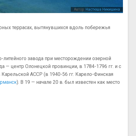
Автор:
Настюша Никишина
ерных террасах, вытянувшихся вдоль побережья
но-литейного завода при месторождении озерной
а — центр Олонецкой провинции, в 1784-1796 гг. и с
а Карельской АССР (в 1940-56 гг. Карело-Финская
рманск
). В 19 — начале 20 в. был известен как место