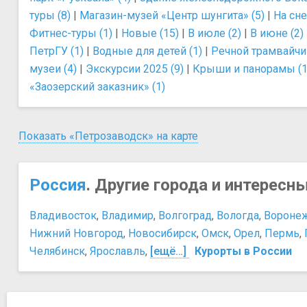
туры (8)
|
Магазин-музей «Центр шунгита» (5)
|
На сне
Фитнес-туры (1)
|
Новые (15)
|
В июле (2)
|
В июне (2)
ПетрГУ (1)
|
Водные для детей (1)
|
Речной трамвайчик
музеи (4)
|
Экскурсии 2025 (9)
|
Крыши и панорамы (1
«Заозерский заказник» (1)
Показать «Петрозаводск» на карте
Россия
. Другие города и интересн
Владивосток
,
Владимир
,
Волгоград
,
Вологда
,
Вороне
Нижний Новгород
,
Новосибирск
,
Омск
,
Орел
,
Пермь
,
Челябинск
,
Ярославль
,
[ещё…]
Курорты в России