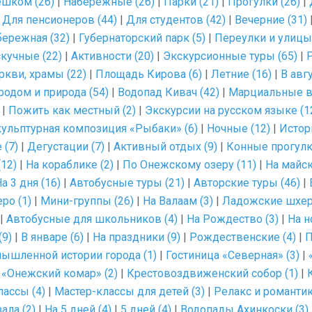
шком (26)
|
Набережные (26)
|
Парки (21)
|
Прогулки (26)
|
|
Для пенсионеров (44)
|
Для студентов (42)
|
Вечерние (31)
ережная (32)
|
Губернаторский парк (5)
|
Переулки и улицы 
кучные (22)
|
Активности (20)
|
Экскурсионные туры (65)
|
ркви, храмы (22)
|
Площадь Кирова (6)
|
Летние (16)
|
В авгу
родом и природа (54)
|
Водопад Кивач (42)
|
Марциальные в
|
Пожить как местный (2)
|
Экскурсии на русском языке (1
ульптурная композиция «Рыбаки» (6)
|
Ночные (12)
|
Истори
 (7)
|
Дегустации (7)
|
Активный отдых (9)
|
Конные прогулк
12)
|
На кораблике (2)
|
По Онежскому озеру (11)
|
На майск
а 3 дня (16)
|
Автобусные туры (21)
|
Авторские туры (46)
|
ро (1)
|
Мини-группы (26)
|
На Валаам (3)
|
Ладожские шхер
|
Автобусные для школьников (4)
|
На Рождество (3)
|
На н
(9)
|
В январе (6)
|
На праздники (9)
|
Рождественские (4)
|
П
ышленной истории города (1)
|
Гостиница «Северная» (3)
|
|
«Онежский комар» (2)
|
Крестовоздвиженский собор (1)
|
лассы (4)
|
Мастер-классы для детей (3)
|
Релакс и романтик
ала (2)
|
На 5 дней (4)
|
5 дней (4)
|
Водопады Ахинкоски (3)