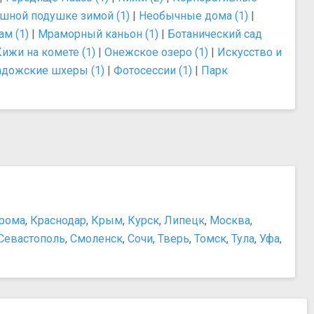
шной подушке зимой (1)
|
Необычные дома (1)
|
ам (1)
|
Мраморный каньон (1)
|
Ботанический сад
Кижи на комете (1)
|
Онежское озеро (1)
|
Искусство и
адожские шхеры (1)
|
Фотосессии (1)
|
Парк
рома
,
Краснодар
,
Крым
,
Курск
,
Липецк
,
Москва
,
Севастополь
,
Смоленск
,
Сочи
,
Тверь
,
Томск
,
Тула
,
Уфа
,