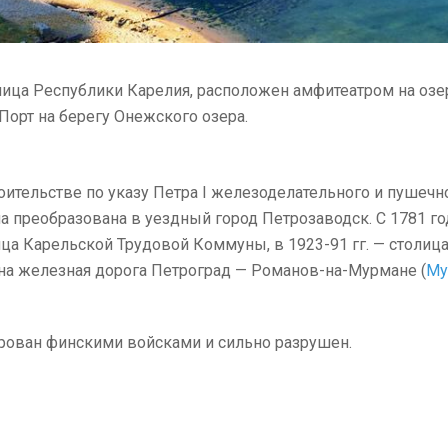
лица Республики Карелия, расположен амфитеатром на оз
Порт на берегу Онежского озера.
роительстве по указу Петра I железоделательного и пушеч
 преобразована в уездный город Петрозаводск. С 1781 год
ица Карельской Трудовой Коммуны, в 1923-91 гг. — столиц
ена железная дорога Петроград — Романов-на-Мурмане (
Му
рован финскими войсками и сильно разрушен.