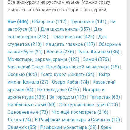
Все экскурсии на русском языке. Можно сразу
выбрать необходимую категорию экскурсий.
Все (446)
|
Обзорные (117)
|
Групповые (141)
|
На
автобусе (61)
|
Для школьников (357)
|
Для
пенсионеров (213)
|
Тематические (422)
|
Для
студентов (213)
|
Увидеть главное (137)
|
Обзорные
на автобусе (21)
|
Весной (236)
|
Туган Авылым (36)
|
Монастыри, церкви, храмы (125)
|
Зимой (376)
|
Казанский Спасо-Преображенский монастырь (25)
|
Осенью (405)
|
Театр кукол «Экият» (54)
|
Театр
имени Камала (27)
|
Озеро Кабан (74)
|
Казанский
кремль (84)
|
На выходные (229)
|
История и
архитектура (135)
|
За городом (113)
|
Татарстан (63)
|
Необычные дома (60)
|
Экскурсионные туры (113)
|
Однодневные (73)
|
Что ещё посмотреть (216)
|
Летом (74)
|
В Раифский монастырь и Свияжск (10)
|
Свияжск (55)
|
Раифский монастырь (29)
|
Храм