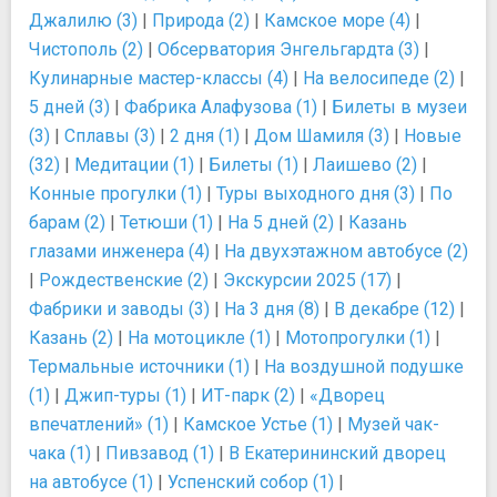
Джалилю (3)
|
Природа (2)
|
Камское море (4)
|
Чистополь (2)
|
Обсерватория Энгельгардта (3)
|
Кулинарные мастер-классы (4)
|
На велосипеде (2)
|
5 дней (3)
|
Фабрика Алафузова (1)
|
Билеты в музеи
(3)
|
Сплавы (3)
|
2 дня (1)
|
Дом Шамиля (3)
|
Новые
(32)
|
Медитации (1)
|
Билеты (1)
|
Лаишево (2)
|
Конные прогулки (1)
|
Туры выходного дня (3)
|
По
барам (2)
|
Тетюши (1)
|
На 5 дней (2)
|
Казань
глазами инженера (4)
|
На двухэтажном автобусе (2)
|
Рождественские (2)
|
Экскурсии 2025 (17)
|
Фабрики и заводы (3)
|
На 3 дня (8)
|
В декабре (12)
|
Казань (2)
|
На мотоцикле (1)
|
Мотопрогулки (1)
|
Термальные источники (1)
|
На воздушной подушке
(1)
|
Джип-туры (1)
|
ИТ-парк (2)
|
«Дворец
впечатлений» (1)
|
Камское Устье (1)
|
Музей чак-
чака (1)
|
Пивзавод (1)
|
В Екатерининский дворец
на автобусе (1)
|
Успенский собор (1)
|