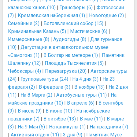
казанских ханов (10)
|
Трансферы (6)
|
Фотосессии
(7)
|
Кремлевская набережная (1)
|
Новогодние (2)
|
Семейные (2)
|
Богоявленский собор (15)
|
Криминальная Казань (5)
|
Мистические (6)
|
Иммерсивные (8)
|
Аудиогиды (8)
|
Для гурманов
(10)
|
Дегустации в антиалкогольном музее
«Самогон» (1)
|
В Болгар на метеоре (1)
|
Памятник
Шаляпину (12)
|
Площадь Тысячелетия (5)
|
Чебоксары (4)
|
Перезагрузка (20)
|
Авторские туры
(24)
|
Групповые туры (24)
|
На 4 дня (3)
|
На 23
февраля (2)
|
В феврале (3)
|
В ноябре (13)
|
На 2 дня
(11)
|
На 8 Марта (2)
|
Автобусные туры (11)
|
На
майские праздники (10)
|
В апреле (6)
|
В сентябре
(9)
|
В июле (9)
|
В июне (10)
|
На ноябрьские
праздники (7)
|
В октябре (13)
|
В мае (11)
|
В марте
(3)
|
На 9 Мая (5)
|
На каникулы (1)
|
На праздники (7)
|
Активный отдых (11)
|
3 дня (9)
|
Памятник Мусе