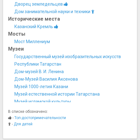
Дворец земледельцев
Дом занимательной науки и техники
Исторические места
Казанский Кремль
Мосты
Мост Миллениум
Музеи
Государственный музей изобразительных искусств
Республики Татарстан
Дом-музей В. И. Ленина
Дом-Музей Василия Аксенова
Музей 1000-летия Казани
Музей естественной истории Татарстана
Музей исламской культуры
Музей Константина Васильева
В списке обозначено:
Музей социалистического быта
-
Топ-достопримечательности
Музей счастливого детства
-
Для детей
Музей чак-чака
Музей-мемориал Великой Отечественной Войны