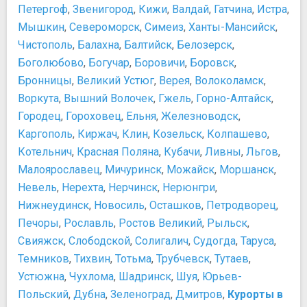
Петергоф
,
Звенигород
,
Кижи
,
Валдай
,
Гатчина
,
Истра
,
Мышкин
,
Североморск
,
Симеиз
,
Ханты-Мансийск
,
Чистополь
,
Балахна
,
Балтийск
,
Белозерск
,
Боголюбово
,
Богучар
,
Боровичи
,
Боровск
,
Бронницы
,
Великий Устюг
,
Верея
,
Волоколамск
,
Воркута
,
Вышний Волочек
,
Гжель
,
Горно-Алтайск
,
Городец
,
Гороховец
,
Ельня
,
Железноводск
,
Каргополь
,
Киржач
,
Клин
,
Козельск
,
Колпашево
,
Котельнич
,
Красная Поляна
,
Кубачи
,
Ливны
,
Льгов
,
Малоярославец
,
Мичуринск
,
Можайск
,
Моршанск
,
Невель
,
Нерехта
,
Нерчинск
,
Нерюнгри
,
Нижнеудинск
,
Новосиль
,
Осташков
,
Петродворец
,
Печоры
,
Рославль
,
Ростов Великий
,
Рыльск
,
Свияжск
,
Слободской
,
Солигалич
,
Судогда
,
Таруса
,
Темников
,
Тихвин
,
Тотьма
,
Трубчевск
,
Тутаев
,
Устюжна
,
Чухлома
,
Шадринск
,
Шуя
,
Юрьев-
Польский
,
Дубна
,
Зеленоград
,
Дмитров
,
Курорты в