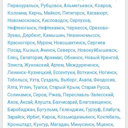
Первоуральск
,
Рубцовск
,
Альметьевск
,
Ковров
,
Мечеть Аль-Марджани
Коломна
,
Керчь
,
Майкоп
,
Пятигорск
,
Хасавюрт
,
Мечеть Казан Нуры
Мечеть Кул Шариф
Новомосковск
,
Кисловодск
,
Серпухов
,
Мечеть Нурулла
Нефтеюганск
,
Нефтекамск
,
Черкесск
,
Орехово-
Петропавловский собор
Зуево
,
Дербент
,
Камышин
,
Невинномысск
,
Подворье Раифского мужского монастыря
Красногорск
,
Муром
,
Новошахтинск
,
Сергиев
Собор Богоявления Господня
Посад
,
Кызыл
,
Ачинск
,
Северск
,
Новокуйбышевск
,
Храм всех религий
Елец
,
Евпатория
,
Арзамас
,
Обнинск
,
Новый Уренгой
,
Активный отдых, аттракционы, развлечения
Элиста
,
Жуковский
,
Артем
,
Междуреченск
,
Парк аттракционов «Кырлай»
Ленинск-Кузнецкий
,
Ессентуки
,
Воткинск
,
Ногинск
,
Прочее
Тобольск
,
Ухта
,
Суздаль
,
Выборг
,
Анапа
,
Феодосия
,
Башня Сююмбике
Ялта
,
Углич
,
Туапсе
,
Старый Крым
,
Старая Русса
,
Выставочный центр «Эрмитаж-Казань»
Соликамск
,
Серов
,
Ржев
,
Переславль-Залесский
,
Торговый центр Кольцо
Азов
,
Аксай
,
Алушта
,
Бахчисарай
,
Благовещенск
,
Центр семьи «Казан»
Биробиджан
,
Бугульма
,
Геленджик
,
Гурзуф
,
Елабуга
,
Зарайск
,
Ирбит
,
Киров
,
Козьмодемьянск
,
Коктебель
,
Кронштадт
,
Кунгур
,
Магадан
,
Минусинск
,
Мценск
,