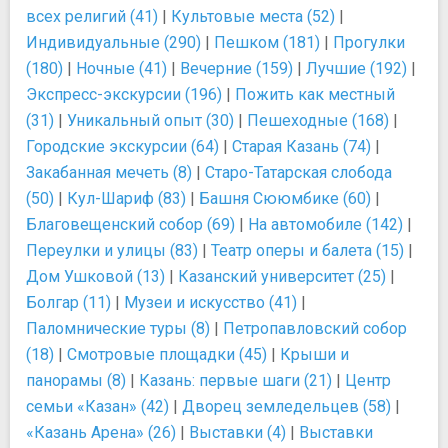
всех религий (41)
|
Культовые места (52)
|
Индивидуальные (290)
|
Пешком (181)
|
Прогулки
(180)
|
Ночные (41)
|
Вечерние (159)
|
Лучшие (192)
|
Экспресс-экскурсии (196)
|
Пожить как местный
(31)
|
Уникальный опыт (30)
|
Пешеходные (168)
|
Городские экскурсии (64)
|
Старая Казань (74)
|
Закабанная мечеть (8)
|
Старо-Татарская слобода
(50)
|
Кул-Шариф (83)
|
Башня Сююмбике (60)
|
Благовещенский собор (69)
|
На автомобиле (142)
|
Переулки и улицы (83)
|
Театр оперы и балета (15)
|
Дом Ушковой (13)
|
Казанский университет (25)
|
Болгар (11)
|
Музеи и искусство (41)
|
Паломнические туры (8)
|
Петропавловский собор
(18)
|
Смотровые площадки (45)
|
Крыши и
панорамы (8)
|
Казань: первые шаги (21)
|
Центр
семьи «Казан» (42)
|
Дворец земледельцев (58)
|
«Казань Арена» (26)
|
Выставки (4)
|
Выставки