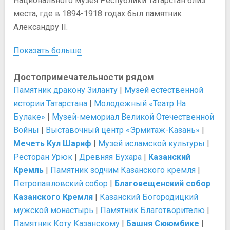
Национального музея Республики Татарстан близ
места, где в 1894-1918 годах был памятник
Александру II.
Показать больше
Достопримечательности рядом
Памятник дракону Зиланту
|
Музей естественной
истории Татарстана
|
Молодежный «Театр На
Булаке»
|
Музей-мемориал Великой Отечественной
Войны
|
Выставочный центр «Эрмитаж-Казань»
|
Мечеть Кул Шариф
|
Музей исламской культуры
|
Ресторан Урюк
|
Древняя Бухара
|
Казанский
Кремль
|
Памятник зодчим Казанского кремля
|
Петропавловский собор
|
Благовещенский собор
Казанского Кремля
|
Казанский Богородицкий
мужской монастырь
|
Памятник Благотворителю
|
Памятник Коту Казанскому
|
Башня Сююмбике
|