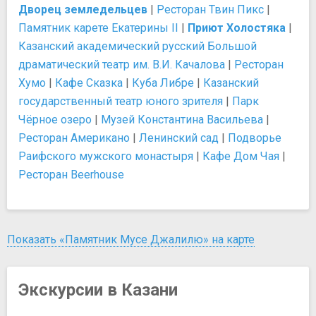
Дворец земледельцев
|
Ресторан Твин Пикс
|
Памятник карете Екатерины II
|
Приют Холостяка
|
Казанский академический русский Большой
драматический театр им. В.И. Качалова
|
Ресторан
Хумо
|
Кафе Сказка
|
Куба Либре
|
Казанский
государственный театр юного зрителя
|
Парк
Чёрное озеро
|
Музей Константина Васильева
|
Ресторан Американо
|
Ленинский сад
|
Подворье
Раифского мужского монастыря
|
Кафе Дом Чая
|
Ресторан Beerhouse
Показать «Памятник Мусе Джалилю» на карте
Экскурсии в Казани