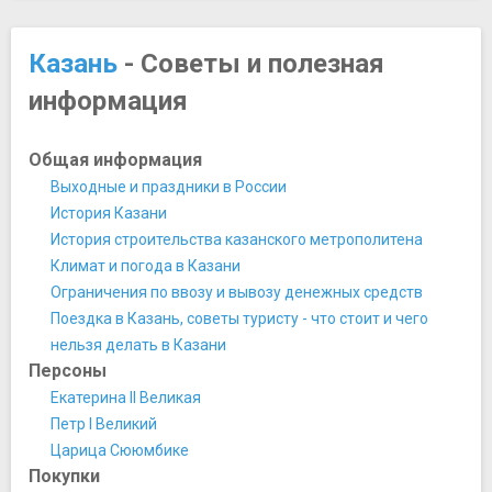
Ночная жизнь, рестораны, кабаре
Бар РеЛаб
Казань
- Советы и полезная
Гриль бар Brown Bear
информация
Древняя Бухара
Кафе Дом Чая
Кафе Сказка
Общая информация
Куба Либре
Выходные и праздники в России
Малабар
История Казани
Приют Холостяка
История строительства казанского метрополитена
Ресторан Beerhouse
Климат и погода в Казани
Ресторан Американо
Ограничения по ввозу и вывозу денежных средств
Ресторан Мамаджан
Поездка в Казань, советы туристу - что стоит и чего
Ресторан Пашмир
нельзя делать в Казани
Ресторан Перекресток Джаза
Персоны
Ресторан Ромэйн
Екатерина II Великая
Ресторан Татарская Усадьба
Петр I Великий
Ресторан Твин Пикс
Царица Сююмбике
Ресторан Урюк
Покупки