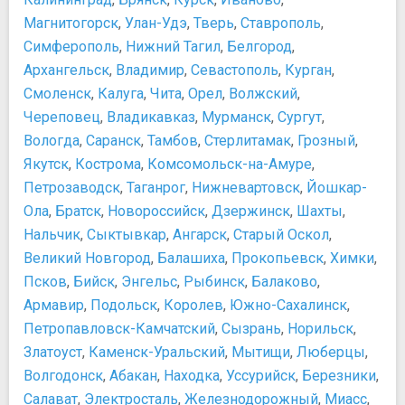
Аквапарк Барионикс
Прочее
Магнитогорск
,
Улан-Удэ
,
Тверь
,
Ставрополь
,
Аквапарк Ривьера
10 вещей, которые нужно сделать в Казани
Симферополь
,
Нижний Тагил
,
Белгород
,
Спортивные сооружения
Архангельск
,
Владимир
,
Севастополь
,
Курган
,
Стадион Казань Арена
Смоленск
,
Калуга
,
Чита
,
Орел
,
Волжский
,
Татнефть-Арена
Череповец
,
Владикавказ
,
Мурманск
,
Сургут
,
Театры и концертные залы
Вологда
,
Саранск
,
Тамбов
,
Стерлитамак
,
Грозный
,
«Экият», Татарский Государственный Театр Кукол
Якутск
,
Кострома
,
Комсомольск-на-Амуре
,
Казанский академический русский Большой
драматический театр им. В.И. Качалова
Петрозаводск
,
Таганрог
,
Нижневартовск
,
Йошкар-
Казанский государственный театр юного зрителя
Ола
,
Братск
,
Новороссийск
,
Дзержинск
,
Шахты
,
Молодежный «Театр На Булаке»
Нальчик
,
Сыктывкар
,
Ангарск
,
Старый Оскол
,
Татарский академический государственный театр
Великий Новгород
,
Балашиха
,
Прокопьевск
,
Химки
,
оперы и балета им. М. Джалиля
Псков
,
Бийск
,
Энгельс
,
Рыбинск
,
Балаково
,
Татарский государственный академический театр им.
Армавир
,
Подольск
,
Королев
,
Южно-Сахалинск
,
Галиасгара Камала
Петропавловск-Камчатский
,
Сызрань
,
Норильск
,
Храмы, соборы, монастыри
Златоуст
,
Каменск-Уральский
,
Мытищи
,
Люберцы
,
Апанаевская Мечеть
Волгодонск
,
Абакан
,
Находка
,
Уссурийск
,
Березники
,
Благовещенский собор Казанского Кремля
Салават
,
Электросталь
,
Железнодорожный
,
Миасс
,
Казанский Богородицкий мужской монастырь