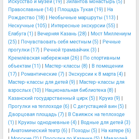
Искусство и музеи (19)
|
Зилантов монастырь (5)
|
Православные (14)
|
Площадь Тукая (19)
|
На
Рождество (18)
|
Необычные маршруты (113)
|
Нескучные (105)
|
Интересные экскурсии (55)
|
Елабуга (1)
|
Вечерняя Казань (28)
|
Мост Миллениум
(25)
|
Почувствовать себя местным (5)
|
Речные
прогулки (17)
|
Речной трамвайчик (3)
|
Кремлёвская набережная (26)
|
По спортивным
объектам (11)
|
Мастер-классы (8)
|
В помещении
(17)
|
Романтические (7)
|
Экскурсии к 8 марта (4)
|
Мастер-классы для детей (9)
|
Мастер-классы для
взрослых (10)
|
Национальная библиотека (8)
|
Казанский государственный цирк (5)
|
Круиз (9)
|
Прогулки на теплоходе (6)
|
С дегустацией вин (5)
|
Дворцовая площадь (7)
|
В Свияжск на теплоходе
(1)
|
Круизы однодневные (4)
|
Водные для детей (3)
|
Анатомический театр (6)
|
Походы (5)
|
На катере (6)
|
Морские (2)
|
Прогулки по Казанке (5)
|
Мавзолей