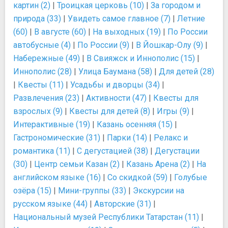
картин (2)
|
Троицкая церковь (10)
|
За городом и
природа (33)
|
Увидеть самое главное (7)
|
Летние
(60)
|
В августе (60)
|
На выходных (19)
|
По России
автобусные (4)
|
По России (9)
|
В Йошкар-Олу (9)
|
Набережные (49)
|
В Свияжск и Иннополис (15)
|
Иннополис (28)
|
Улица Баумана (58)
|
Для детей (28)
|
Квесты (11)
|
Усадьбы и дворцы (34)
|
Развлечения (23)
|
Активности (47)
|
Квесты для
взрослых (9)
|
Квесты для детей (8)
|
Игры (9)
|
Интерактивные (19)
|
Казань осенняя (15)
|
Гастрономические (31)
|
Парки (14)
|
Релакс и
романтика (11)
|
С дегустацией (38)
|
Дегустации
(30)
|
Центр семьи Казан (2)
|
Казань Арена (2)
|
На
английском языке (16)
|
Со скидкой (59)
|
Голубые
озёра (15)
|
Мини-группы (33)
|
Экскурсии на
русском языке (44)
|
Авторские (31)
|
Национальный музей Республики Татарстан (11)
|