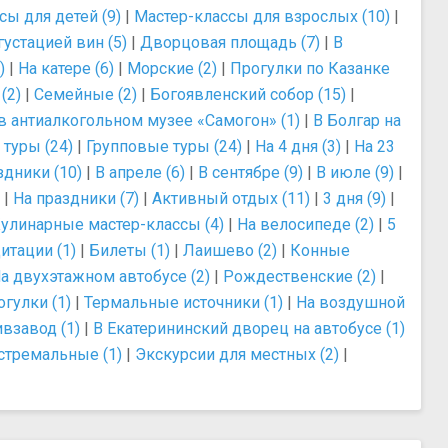
сы для детей (9)
|
Мастер-классы для взрослых (10)
|
густацией вин (5)
|
Дворцовая площадь (7)
|
В
)
|
На катере (6)
|
Морские (2)
|
Прогулки по Казанке
(2)
|
Семейные (2)
|
Богоявленский собор (15)
|
в антиалкогольном музее «Самогон» (1)
|
В Болгар на
 туры (24)
|
Групповые туры (24)
|
На 4 дня (3)
|
На 23
здники (10)
|
В апреле (6)
|
В сентябре (9)
|
В июле (9)
|
|
На праздники (7)
|
Активный отдых (11)
|
3 дня (9)
|
улинарные мастер-классы (4)
|
На велосипеде (2)
|
5
итации (1)
|
Билеты (1)
|
Лаишево (2)
|
Конные
а двухэтажном автобусе (2)
|
Рождественские (2)
|
гулки (1)
|
Термальные источники (1)
|
На воздушной
взавод (1)
|
В Екатерининский дворец на автобусе (1)
стремальные (1)
|
Экскурсии для местных (2)
|