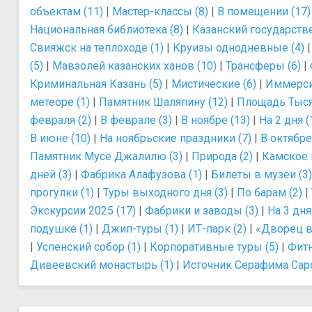
объектам (11)
|
Мастер-классы (8)
|
В помещении (17)
Национальная библиотека (8)
|
Казанский государств
Свияжск на теплоходе (1)
|
Круизы однодневные (4)
(5)
|
Мавзолей казанских ханов (10)
|
Трансферы (6)
|
Криминальная Казань (5)
|
Мистические (6)
|
Иммерси
метеоре (1)
|
Памятник Шаляпину (12)
|
Площадь Тыся
февраля (2)
|
В феврале (3)
|
В ноябре (13)
|
На 2 дня (
В июне (10)
|
На ноябрьские праздники (7)
|
В октябре
Памятник Мусе Джалилю (3)
|
Природа (2)
|
Камское 
дней (3)
|
Фабрика Алафузова (1)
|
Билеты в музеи (3)
прогулки (1)
|
Туры выходного дня (3)
|
По барам (2)
|
Экскурсии 2025 (17)
|
Фабрики и заводы (3)
|
На 3 дня
подушке (1)
|
Джип-туры (1)
|
ИТ-парк (2)
|
«Дворец в
|
Успенский собор (1)
|
Корпоративные туры (5)
|
Фитн
Дивеевский монастырь (1)
|
Источник Серафима Саро