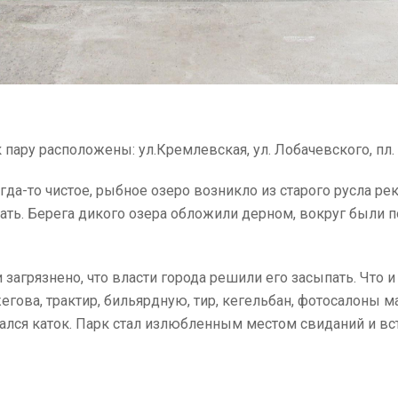
к пару расположены: ул.Кремлевская, ул. Лобачевского, пл
гда-то чистое, рыбное озеро возникло из старого русла ре
вать. Берега дикого озера обложили дерном, вокруг были 
 загрязнено, что власти города решили его засыпать. Что 
Ожегова, трактир, бильярдную, тир, кегельбан, фотосалоны
ался каток. Парк стал излюбленным местом свиданий и вст