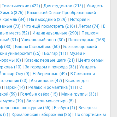
|
Тематические (422)
|
Для студентов (213)
|
Увидеть
|
Зимой (376)
|
Казанский Спасо-Преображенский
 кремль (84)
|
На выходные (229)
|
История и
евные (73)
|
Что ещё посмотреть (216)
|
Летом (74)
|
В
вые места (52)
|
Индивидуальные (290)
|
Пешком
тный (31)
|
Уникальный опыт (30)
|
Пешеходные (168)
ф (83)
|
Башня Сююмбике (60)
|
Благовещенский
кий университет (25)
|
Болгар (11)
|
Музеи и
норамы (8)
|
Казань: первые шаги (21)
|
Центр семьи
ерковь (10)
|
За городом и природа (33)
|
Увидеть
Йошкар-Олу (9)
|
Набережные (49)
|
В Свияжск и
влечения (23)
|
Активности (47)
|
Квесты для
)
|
Парки (14)
|
Релакс и романтика (11)
|
С
дкой (59)
|
Голубые озёра (15)
|
Мини-группы (33)
|
и музеи (19)
|
Зилантов монастырь (5)
|
нтересные экскурсии (55)
|
Елабуга (1)
|
Вечерняя
 (3)
|
Кремлёвская набережная (26)
|
По спортивным