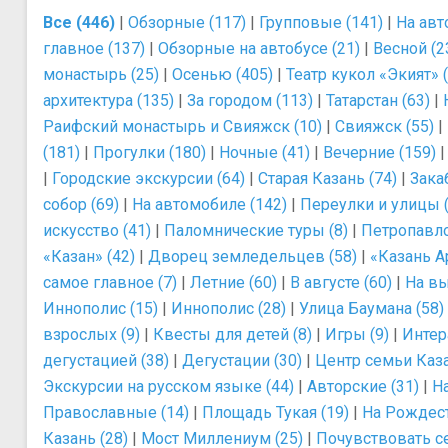
Все (446)
|
Обзорные (117)
|
Групповые (141)
|
На авт
главное (137)
|
Обзорные на автобусе (21)
|
Весной (2
монастырь (25)
|
Осенью (405)
|
Театр кукол «Экият» (
архитектура (135)
|
За городом (113)
|
Татарстан (63)
|
Раифский монастырь и Свияжск (10)
|
Свияжск (55)
|
(181)
|
Прогулки (180)
|
Ночные (41)
|
Вечерние (159)
|
Городские экскурсии (64)
|
Старая Казань (74)
|
Зака
собор (69)
|
На автомобиле (142)
|
Переулки и улицы (
искусство (41)
|
Паломнические туры (8)
|
Петропавло
«Казан» (42)
|
Дворец земледельцев (58)
|
«Казань А
самое главное (7)
|
Летние (60)
|
В августе (60)
|
На вы
Иннополис (15)
|
Иннополис (28)
|
Улица Баумана (58)
взрослых (9)
|
Квесты для детей (8)
|
Игры (9)
|
Интер
дегустацией (38)
|
Дегустации (30)
|
Центр семьи Каза
Экскурсии на русском языке (44)
|
Авторские (31)
|
Н
Православные (14)
|
Площадь Тукая (19)
|
На Рождест
Казань (28)
|
Мост Миллениум (25)
|
Почувствовать с