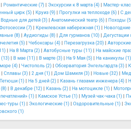
|
Романтические (7)
|
Экскурсии к 8 марта (4)
|
Мастер-клас
енный цирк (5)
|
Круиз (9)
|
Прогулки на теплоходе (6)
|
С де
|
Водные для детей (3)
|
Анатомический театр (6)
|
Походы (5
Фотосессии (7)
|
Кремлевская набережная (1)
|
Новогодние 
вные (8)
|
Аудиогиды (8)
|
Для гурманов (10)
|
Дегустации 
челетия (5)
|
Чебоксары (4)
|
Перезагрузка (20)
|
Авторские
11)
|
На 8 Марта (2)
|
Автобусные туры (11)
|
На майские пра
 (13)
|
В мае (11)
|
В марте (3)
|
На 9 Мая (5)
|
На каникулы (1)
море (4)
|
Чистополь (2)
|
Обсерватория Энгельгардта (3)
|
К
|
Сплавы (3)
|
2 дня (1)
|
Дом Шамиля (3)
|
Новые (32)
|
Мед
Тетюши (1)
|
На 5 дней (2)
|
Казань глазами инженера (4)
|
Н
 (8)
|
В декабре (12)
|
Казань (2)
|
На мотоцикле (1)
|
Мотопро
печатлений» (1)
|
Камское Устье (1)
|
Музей чак-чака (1)
|
Пи
ес-туры (1)
|
Экологические (1)
|
Оздоровительные (1)
|
Эк
вского (1)