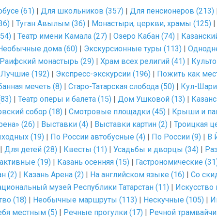
обусе (61)
|
Для школьников (357)
|
Для пенсионеров (213)
36)
|
Туган Авылым (36)
|
Монастыри, церкви, храмы (125)
54)
|
Театр имени Камала (27)
|
Озеро Кабан (74)
|
Казанский
Необычные дома (60)
|
Экскурсионные туры (113)
|
Однодн
Раифский монастырь (29)
|
Храм всех религий (41)
|
Культо
|
Лучшие (192)
|
Экспресс-экскурсии (196)
|
Пожить как мес
банная мечеть (8)
|
Старо-Татарская слобода (50)
|
Кул-Шари
83)
|
Театр оперы и балета (15)
|
Дом Ушковой (13)
|
Казанс
вский собор (18)
|
Смотровые площадки (45)
|
Крыши и па
рена» (26)
|
Выставки (4)
|
Выставки картин (2)
|
Троицкая ц
ходных (19)
|
По России автобусные (4)
|
По России (9)
|
В 
|
Для детей (28)
|
Квесты (11)
|
Усадьбы и дворцы (34)
|
Раз
активные (19)
|
Казань осенняя (15)
|
Гастрономические (31
н (2)
|
Казань Арена (2)
|
На английском языке (16)
|
Со ски
ациональный музей Республики Татарстан (11)
|
Искусство 
во (18)
|
Необычные маршруты (113)
|
Нескучные (105)
|
И
ебя местным (5)
|
Речные прогулки (17)
|
Речной трамвайчик