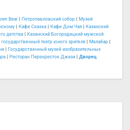
own Bear
|
Петропавловский собор
|
Музей
нскому
|
Кафе Сказка
|
Кафе Дом Чая
|
Казанский
го детства
|
Казанский Богородицкий мужской
 государственный театр юного зрителя
|
Малабар
|
ни
|
Государственный музей изобразительных
ара
|
Ресторан Перекресток Джаза
|
Дворец