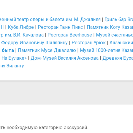
венный театр оперы и балета им. М. Джалиля
|
Гриль бар Br
II
|
Куба Либре
|
Ресторан Твин Пикс
|
Памятник Коту Каза
 им. В.И. Качалова
|
Ресторан Beerhouse
|
Музей счастливо
 Фёдору Ивановичу Шаляпину
|
Ресторан Урюк
|
Казанский
о быта
|
Памятник Мусе Джалилю
|
Музей 1000-летия Каза
 На Булаке»
|
Дом-Музей Василия Аксенова
|
Древняя Бух
ну Зиланту
ать необходимую категорию экскурсий.