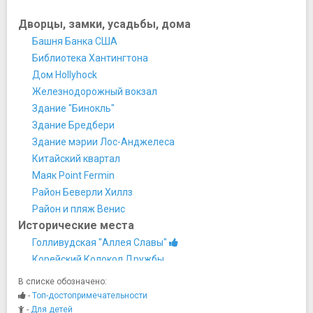
Дворцы, замки, усадьбы, дома
Башня Банка США
Библиотека Хантингтона
Дом Hollyhock
Железнодорожный вокзал
Здание "Бинокль"
Здание Бредбери
Здание мэрии Лос-Анджелеса
Китайский квартал
Маяк Point Fermin
Район Беверли Хиллз
Район и пляж Венис
Исторические места
Голливудская "Аллея Славы"
Корейский Колокол Дружбы
Лайнер «Королева Мэри»
В списке обозначено:
Старый город Эль-Пуэбло-де-Лос-Анджелес
-
Топ-достопримечательности
Мосты
-
Для детей