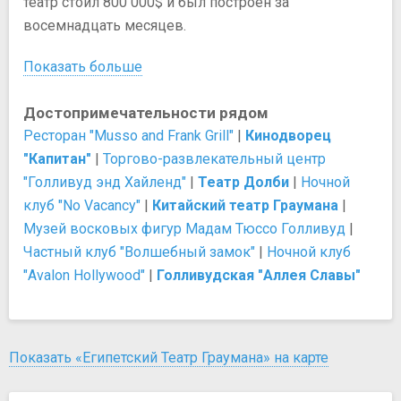
театр стоил 800 000$ и был построен за
восемнадцать месяцев.
Показать больше
Достопримечательности рядом
Ресторан "Musso and Frank Grill"
|
Кинодворец
"Капитан"
|
Торгово-развлекательный центр
"Голливуд энд Хайленд"
|
Театр Долби
|
Ночной
клуб "No Vacancy"
|
Китайский театр Граумана
|
Музей восковых фигур Мадам Тюссо Голливуд
|
Частный клуб "Волшебный замок"
|
Ночной клуб
"Avalon Hollywood"
|
Голливудская "Аллея Славы"
Показать «Египетский Театр Граумана» на карте