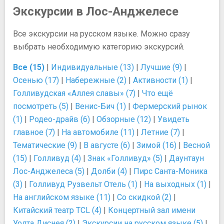
Экскурсии в Лос-Анджелесе
Все экскурсии на русском языке. Можно сразу
выбрать необходимую категорию экскурсий.
Все (15)
|
Индивидуальные (13)
|
Лучшие (9)
|
Осенью (17)
|
Набережные (2)
|
Активности (1)
|
Голливудская «Аллея славы» (7)
|
Что ещё
посмотреть (5)
|
Венис-Бич (1)
|
Фермерский рынок
(1)
|
Родео-драйв (6)
|
Обзорные (12)
|
Увидеть
главное (7)
|
На автомобиле (11)
|
Летние (7)
|
Тематические (9)
|
В августе (6)
|
Зимой (16)
|
Весной
(15)
|
Голливуд (4)
|
Знак «Голливуд» (5)
|
Даунтаун
Лос-Анджелеса (5)
|
Долби (4)
|
Пирс Санта-Моника
(3)
|
Голливуд Рузвельт Отель (1)
|
На выходных (1)
|
На английском языке (11)
|
Со скидкой (2)
|
Китайский театр TCL (4)
|
Концертный зал имени
Уолта Диснея (2)
|
Экскурсии на русском языке (5)
|