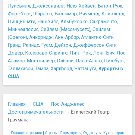
Театры и концертные залы
Покупки
Луисвилл
,
Джексонвилл
,
Нью-Хейвен
,
Батон-Руж
,
Амфитеатр Голливуд Боул
Куда отправиться за покупками и что купить?
Форт-Уэрт
,
Шарлотт
,
Балтимор
,
Ричмонд
,
Кливленд
,
Греческий Театр
Шопинг в Лос-Анджелесе
Цинциннати
,
Нашвилл
,
Альбукерке
,
Сакраменто
,
Египетский Театр Граумана
Еда и напитки
Миннеаполис
,
Сейлем (Массачусетс)
,
Сейлем
Кинодворец "Капитан"
10 лучших блюд американской кухни, которые стоит
(Орегон)
,
Анкоридж
,
Анн-Арбор
,
Атлантик-Сити
,
Китайский театр Граумана
попробовать
Гранд-Рапидс
,
Гуам
,
Дейтон
,
Джефферсон-Сити
,
Концертный Зал Уолта Диснея
7 лучших кофеен Лос-Анджелеса
Довер
,
Колорадо-Спрингс
,
Литл-Рок
,
Лонг-Бич
,
Лос-
Павильон Дороти Чендлер
Алкоголь в США
Аламос
,
Монтпилиер
,
Олбани
,
Пало-Альто
,
Питсбург
,
Театр Pantages
Где можно поесть в Лос-Анджелесе?
Таллахасси
,
Тампа
,
Хартфорд
,
Чаттануга
,
Курорты в
Театр Долби
Еда и напитки в Лос-Анджелесе
Храмы, соборы, монастыри
США
Клэм-чаудер
Кафедральный Собор Богоматери Ангелов
Особенности национальной американской кухни
Спасо-Преображенский Собор
Рекомендуемые для посещения рестораны
Храм на Вилшир Бульваре
Что попробовать?
Главная
→
США
→
Лос-Анджелес
→
Хрустальный собор
Транспорт
Активный отдых, аттракционы, развлечения
Достопримечательности
→ Египетский Театр
Автобусы
Парк аттракционов "Шесть Флагов Магической Горы"
Граумана
Автомобиль в городе
Развлекательный квартал L.A. Live
Аренда автомобиля в США
Главная страница
|
Страны
|
Посмотреть
|
Отдохнуть
|
Кухни стран
Тематические парки "Диснейленд"
Аэропорт