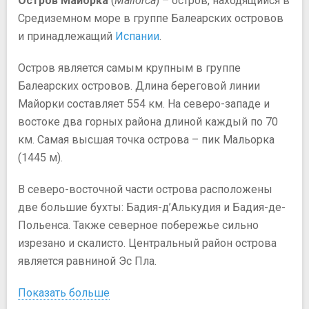
Остров Майорка
(
Mallorca
) – остров, находящийся в
Средиземном море в группе Балеарских островов
и принадлежащий
Испании
.
Остров является самым крупным в группе
Балеарских островов. Длина береговой линии
Майорки составляет 554 км. На северо-западе и
востоке два горных района длиной каждый по 70
км. Самая высшая точка острова – пик Мальорка
(1445 м).
В северо-восточной части острова расположены
две большие бухты: Бадия-д’Алькудия и Бадия-де-
Польенса. Также северное побережье сильно
изрезано и скалисто. Центральный район острова
является равниной Эс Пла.
Показать больше