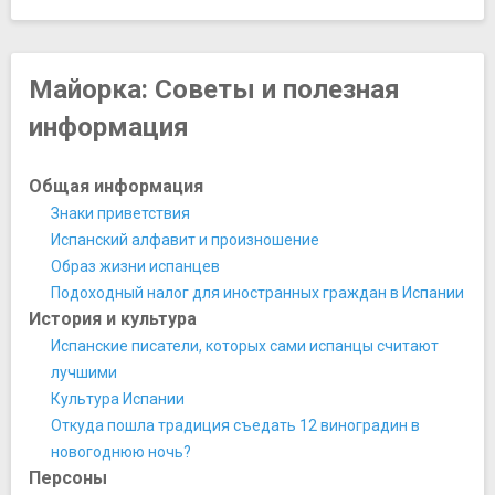
Природный заповедник Мондраго
Сьерра-де-Трамонтана
Тропический парк Jumaica
Майорка: Советы и полезная
Площади, улицы, фонтаны, районы
информация
Улица Пасео-де-Борн
Пляжи, аквапарки, купальни, бани, аквариумы
Аквариум в Пальме
Общая информация
Кала Варкес
Знаки приветствия
Кала Дейя
Испанский алфавит и произношение
Кала Кан Пруага
Образ жизни испанцев
Кала Форментор
Подоходный налог для иностранных граждан в Испании
Каньямель
История и культура
Плайя де Камп де Мар
Испанские писатели, которых сами испанцы считают
Плайя де Сант Эльм
лучшими
Плайя де Тора
Культура Испании
Пляж Романтика
Откуда пошла традиция съедать 12 виноградин в
Са Калобра
новогоднюю ночь?
Сон Серра де Марина
Персоны