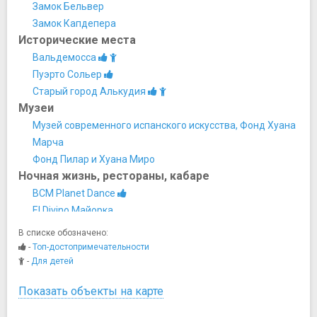
Замок Бельвер
Замок Капдепера
Исторические места
Вальдемосса
Пуэрто Сольер
Старый город Алькудия
Музеи
Музей современного испанского искусства, Фонд Хуана
Марча
Фонд Пилар и Хуана Миро
Ночная жизнь, рестораны, кабаре
BCM Planet Dance
El Divino Майорка
Абраксас (бывшая Pacha)
В списке обозначено:
Бар Abaco
-
Топ-достопримечательности
Титос
-
Для детей
Парки и природные достопримечательности
Показать объекты на карте
Мыс Форментор
Пещеры дракона