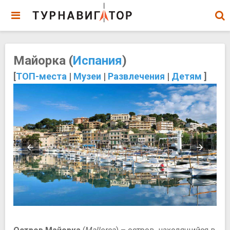
Майорка (
Испания
)
[
ТОП-места
|
Музеи
|
Развлечения
|
Детям
]