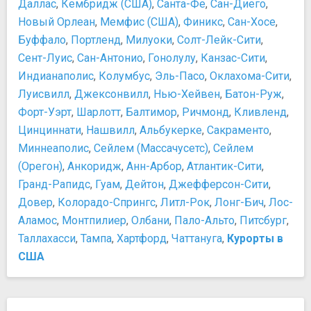
Даллас
,
Кембридж (США)
,
Санта-Фе
,
Сан-Диего
,
Еврейский музей
Пляжи Нью-Йорка
Новый Орлеан
,
Мемфис (США)
,
Финикс
,
Сан-Хосе
,
Испанское общество Америки
Развлечения в Нью-Йорке
Коллекция Фрика
Буффало
,
Портленд
,
Милуоки
,
Солт-Лейк-Сити
,
Чем заняться в Нью-Йорке
Купеческий дом-музей
Покупки
Сент-Луис
,
Сан-Антонио
,
Гонолулу
,
Канзас-Сити
,
Линкольн-центр
Индианаполис
Tax free в США
,
Колумбус
,
Эль-Пасо
,
Оклахома-Сити
,
Метрополитен-музей
Правила шопинга в Нью-Йорке
Луисвилл
,
Джексонвилл
,
Нью-Хейвен
,
Батон-Руж
,
Музей Ground Zero Workshop
Сувениры из Нью-Йорка
Форт-Уэрт
,
Шарлотт
,
Балтимор
,
Ричмонд
,
Кливленд
,
Музей «Таверна Фрэнсиса»
Шопинг в Нью-Йорке
Цинциннати
,
Нашвилл
,
Альбукерке
,
Сакраменто
,
Музей американских финансов
Еда и напитки
Миннеаполис
,
Сейлем (Массачусетс)
,
Сейлем
Музей американского искусства Уитни
10 лучших блюд американской кухни, которые стоит
(Орегон)
,
Анкоридж
,
Анн-Арбор
,
Атлантик-Сити
,
Музей американского народного искусства
попробовать
Гранд-Рапидс
,
Гуам
,
Дейтон
,
Джефферсон-Сити
,
Музей африканского искусства
Алкоголь в США
Довер
,
Колорадо-Спрингс
,
Литл-Рок
,
Лонг-Бич
,
Лос-
Музей Дизайна Купер-Хьюитт
Еда и напитки в Нью-Йорке
Аламос
,
Монтпилиер
,
Олбани
,
Пало-Альто
,
Питсбург
,
Музей иммиграции
Клэм-чаудер
Таллахасси
,
Тампа
,
Хартфорд
,
Чаттануга
,
Курорты в
Музей Искусств Бронкса
Особенности национальной американской кухни
Музей искусства в Квинсе
США
Рестораны и кафе
Музей Клойстерс
Фаст-фуды Манхэттена
Музей мадам Тюссо в Нью-Йорке
Транспорт
Музей Моря, Воздуха и Космоса "Интрепид"
Автобусы