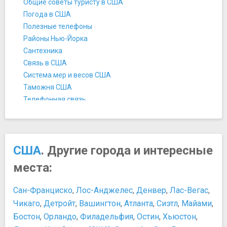
Общие советы туристу в США
Эмпайр стейт билдинг
Погода в США
Мосты
Полезные телефоны
Бруклинский мост
Районы Нью-Йорка
Манхэттен-бридж
Сантехника
Мост Верразано-Нэрроуз
Связь в США
Музеи
Система мер и весов США
Американский Музей Естественной Истории
Таможня США
Библиотека и музей Моргана
Телефонная связь
Бруклинский музей
Температура воздуха в США
Галерея Art in General
Цены в Нью-Йорке
Галерея Луринг-Огустин
Чаевые
Галерея Мэри Бун
История и культура
США
. Другие города и интересные
Галерея Мэтью Маркса
15 интересных фактов о Дне благодарения
места:
Детский Музей Бруклина
История Нью-Йорка
Детский музей Манхэттена
Культура США
Сан-Франциско
,
Лос-Анджелес
,
Денвер
,
Лас-Вегас
,
Дом-музей Луи Армстронга
Традиции и менталитет нью-йоркцев
Чикаго
,
Детройт
,
Вашингтон
,
Атланта
,
Сиэтл
,
Майами
,
Дом-музей Эдгара Аллана По
Развлечения и отдых
Бостон
,
Орландо
,
Филадельфия
,
Остин
,
Хьюстон
,
Дом-музей Элис Остен
Куда сходить с детьми в Нью-Йорке