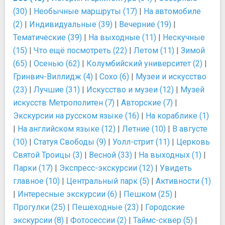
(30)
|
Необычные маршруты (17)
|
На автомобиле
(2)
|
Индивидуальные (39)
|
Вечерние (19)
|
Тематические (39)
|
На выходные (11)
|
Нескучные
(15)
|
Что ещё посмотреть (22)
|
Летом (11)
|
Зимой
(65)
|
Осенью (62)
|
Колумбийский университет (2)
|
Гринвич-Виллидж (4)
|
Сохо (6)
|
Музеи и искусство
(23)
|
Лучшие (31)
|
Искусство и музеи (12)
|
Музей
искусств Метрополитен (7)
|
Авторские (7)
|
Экскурсии на русском языке (16)
|
На кораблике (1)
|
На английском языке (12)
|
Летние (10)
|
В августе
(10)
|
Статуя Свободы (9)
|
Уолл-стрит (11)
|
Церковь
Cвятой Троицы (3)
|
Весной (33)
|
На выходных (1)
|
Парки (17)
|
Экспресс-экскурсии (12)
|
Увидеть
главное (10)
|
Центральный парк (5)
|
Активности (1)
|
Интересные экскурсии (6)
|
Пешком (25)
|
Прогулки (25)
|
Пешеходные (23)
|
Городские
экскурсии (8)
|
Фотосессии (2)
|
Таймс-сквер (5)
|