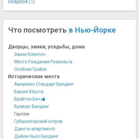
скидкой (1)
Что посмотреть
в Нью-Йорке
Дворцы, замки, усадьбы, дома
Замок Клинтон
Место Рождения Рузвельта
Особняк Грэйси
Исторические места
Амэрикен Стандарт Билдинг
Башня Хёрста
Брайтон Бич
Вулворт Билдинг
Гарлем
Губернаторский остров
Дакота-апартментс
Дейли-Ньюс Билдинг