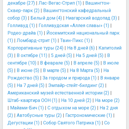
декабре (27)
|
Лас-Вегас-Стрип (1)
|
Вашингтон-
Сквер-парк (2)
|
Вашингтонский кафедральный
собор (3)
|
Белый дом (4)
|
Ниагарский водопад (3)
|
Голливуд (1)
|
Голливудская «Аллея славы» (1)
|
Родео-драйв (1)
|
Йосемитский национальный парк
(1)
|
Ломбард-стрит (1)
|
Твин-Пикс (1)
|
Корпоративные туры (24)
|
На 8 дней (6)
|
Капитолий
(3)
|
В октябре (11)
|
5 дней (5)
|
На 5 дней (5)
|
В
сентябре (10)
|
В феврале (5)
|
В апреле (5)
|
В июле
(5)
|
В июне (5)
|
В марте (5)
|
На 8 Марта (5)
|
На
Рождество (5)
|
За городом и природа (1)
|
В январе
(5)
|
На 7 дней (5)
|
Эмпайр-стейт-билдинг (2)
|
Американский музей естественной истории (2)
|
Штаб-квартира ООН (1)
|
На 10 дней (2)
|
На море (2)
|
Майами-Бич (1)
|
С отдыхом на море (2)
|
На 2 дня
(2)
|
Автобусные туры (2)
|
Гастрономические (1)
|
Дегустации (1)
|
Собор Святого Патрика (1)
|
Со