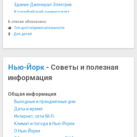
Здание Дженерал Электрик
Колумбийский университет
Крайслер-билдинг
В списке обозначено:
Липстик Билдинг
-
Топ-достопримечательности
Манхеттен Мьюнисипэл Билдинг
-
Для детей
Нью-Йоркская публичная библиотека
Нью-Йоркская фондовая биржа
Остров Рузвельта
Остров Эллис
Нью-Йорк
- Советы и полезная
Пожарная станция "Охотников за привидениями"
информация
Рокфеллеровский центр
Сигрем Билдинг
Трамп Уорлд Тауэр
Общая информация
Уильямсберг
Выходные и праздничные дни
Федерал Холл
Даты и время
Федеральный резервный банк Нью-Йорка
Интернет, сети Wi-Fi
Флэтайрон-билдинг
Климат и погода в Нью-Йорке
Центральный вокзал Нью-Йорка
О Нью-Йорке
Штаб-квартира ООН