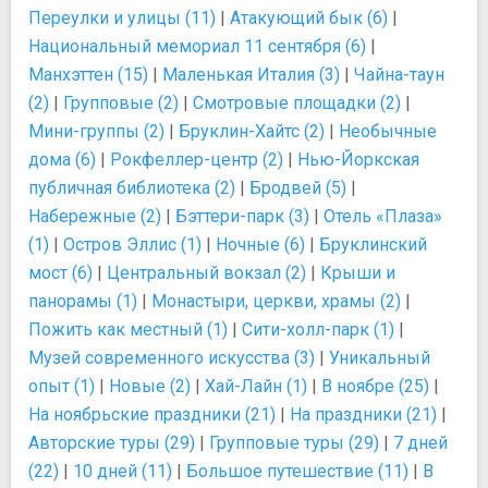
Переулки и улицы (11)
|
Атакующий бык (6)
|
Национальный мемориал 11 сентября (6)
|
Манхэттен (15)
|
Маленькая Италия (3)
|
Чайна-таун
(2)
|
Групповые (2)
|
Смотровые площадки (2)
|
Мини-группы (2)
|
Бруклин-Хайтс (2)
|
Необычные
дома (6)
|
Рокфеллер-центр (2)
|
Нью-Йоркская
публичная библиотека (2)
|
Бродвей (5)
|
Набережные (2)
|
Бэттери-парк (3)
|
Отель «Плаза»
(1)
|
Остров Эллис (1)
|
Ночные (6)
|
Бруклинский
мост (6)
|
Центральный вокзал (2)
|
Крыши и
панорамы (1)
|
Монастыри, церкви, храмы (2)
|
Пожить как местный (1)
|
Сити-холл-парк (1)
|
Музей современного искусства (3)
|
Уникальный
опыт (1)
|
Новые (2)
|
Хай-Лайн (1)
|
В ноябре (25)
|
На ноябрьские праздники (21)
|
На праздники (21)
|
Авторские туры (29)
|
Групповые туры (29)
|
7 дней
(22)
|
10 дней (11)
|
Большое путешествие (11)
|
В