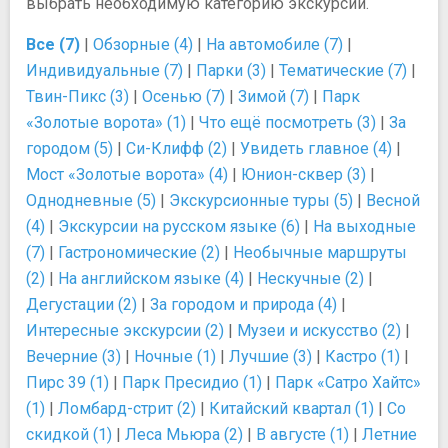
выбрать необходимую категорию экскурсий.
Все (7)
|
Обзорные (4)
|
На автомобиле (7)
|
Индивидуальные (7)
|
Парки (3)
|
Тематические (7)
|
Твин-Пикс (3)
|
Осенью (7)
|
Зимой (7)
|
Парк
«Золотые ворота» (1)
|
Что ещё посмотреть (3)
|
За
городом (5)
|
Си-Клифф (2)
|
Увидеть главное (4)
|
Мост «Золотые ворота» (4)
|
Юнион-сквер (3)
|
Однодневные (5)
|
Экскурсионные туры (5)
|
Весной
(4)
|
Экскурсии на русском языке (6)
|
На выходные
(7)
|
Гастрономические (2)
|
Необычные маршруты
(2)
|
На английском языке (4)
|
Нескучные (2)
|
Дегустации (2)
|
За городом и природа (4)
|
Интересные экскурсии (2)
|
Музеи и искусство (2)
|
Вечерние (3)
|
Ночные (1)
|
Лучшие (3)
|
Кастро (1)
|
Пирс 39 (1)
|
Парк Пресидио (1)
|
Парк «Сатро Хайтс»
(1)
|
Ломбард-стрит (2)
|
Китайский квартал (1)
|
Со
скидкой (1)
|
Леса Мьюра (2)
|
В августе (1)
|
Летние