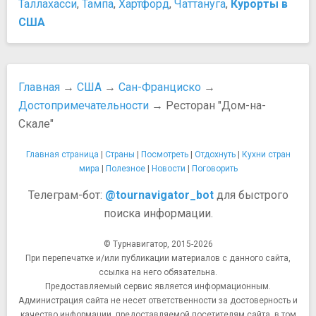
Спортивные сооружения
Таллахасси
,
Тампа
,
Хартфорд
,
Чаттануга
,
Курорты в
Аренда автомобиля в США
Спортивная Арена Оракл
США
Аэропорты в Сан-Франциско
Стадион AT&T парк
Водный транспорт в Сан-Франциско
Стадион O.co Колизей
Дорожное движение в США
Театры и концертные залы
Железнодорожный транспорт
Главная
→
США
→
Сан-Франциско
→
Аудиториум Билл Грэм Сивик
Канатный трамвай MUNI
Достопримечательности
→ Ресторан "Дом-на-
Военный мемориальный оперный театр
Карта транспорта Сан-Франциско
Симфонический зал имени Луизы М. Дэвис
Скале"
Метро MUNI
Театр "Золотые Ворота"
Общественный транспорт
Главная страница
|
Страны
|
Посмотреть
|
Отдохнуть
|
Кухни стран
Театр Американской консерватории
Паромы и Порт Сан-Франциско
мира
|
Полезное
|
Новости
|
Поговорить
Театр Хербста
Проездной Clipper Card
Центр искусств Йерба Буэна
Региональная система быстрого перемещения BART
Телеграм-бот:
@tournavigator_bot
для быстрого
Храмы, соборы, монастыри
Региональная электричка Caltrain
поиска информации.
Кафедральный собор Грейс
Схема линий BART
Кафедральный собор Пресвятой Богородицы
Схема маршрутов MUNI Metro
© Турнавигатор, 2015-2026
Миссия Долорес
При перепечатке и/или публикации материалов с данного сайта,
Схема маршрутов кабельных трамваев
ссылка на него обязательна.
Собор Святой Марии Богородицы
Такси в Сан-Франциско
Предоставляемый сервис является информационным.
Старый Собор Святой Марии
Безопасность
Администрация сайта не несет ответственности за достоверность и
Церковь Святого Игнатиуса
Безопасность в Сан-Франциско
качество информации, предоставляемой посетителям сайта, в том