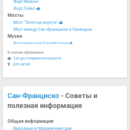
Форт Мэйсон
Форт Пойнт
Мосты
Мост "Золотые ворота"
Мост между Сан-Франциско и Оклендом
Музеи
Академия наук Калифорнии
Военный корабль "Иеремия О'Брайен"
В списке обозначено:
Дворец Почетного Легиона
-
Топ-достопримечательности
Камера Обскура
-
Для детей
Мемориальный музей М.Х. де Янга
Музей Банка «WELLS FARGO»
Музей Детского Творчества
Музей искусства Азии
Сан-Франциско
- Советы и
Музей Мадам Тюссо
полезная информация
Музей механики
Музей Рипли
Музей русской культуры
Общая информация
Музей современного еврейского искусства
Выходные и праздничные дни