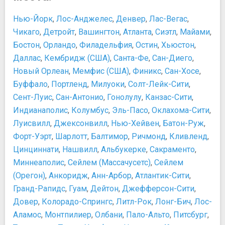
Джек Лондон
Парк "Золотые ворота"
Стив Джобс
Нью-Йорк
,
Лос-Анджелес
,
Денвер
,
Лас-Вегас
,
Парк «Край земли»
Развлечения и отдых
Чикаго
,
Детройт
,
Вашингтон
,
Атланта
,
Сиэтл
,
Майами
,
Парк Крисси Филд
Ночная жизнь Сан-Франциско
Бостон
,
Орландо
,
Филадельфия
,
Остин
,
Хьюстон
,
Парк Президио
Особенности отдыха в Сан-Франциско
Даллас
,
Кембридж (США)
,
Санта-Фе
,
Сан-Диего
,
Природные скульптуры Энди Голдсуорти
Пляжи Сан-Франциско
Новый Орлеан
,
Мемфис (США)
,
Финикс
,
Сан-Хосе
,
Сады Йерба Буэна
Покупки
Скульптура "Лук Купидона"
Буффало
,
Портленд
,
Милуоки
,
Солт-Лейк-Сити
,
Сувениры из Сан-Франциско
Холмы Твин Пикс
Сент-Луис
,
Сан-Антонио
,
Гонолулу
,
Канзас-Сити
,
Шопинг в Сан-Франциско
Японский Чайный Сад
Еда и напитки
Индианаполис
,
Колумбус
,
Эль-Пасо
,
Оклахома-Сити
,
Площади, улицы, фонтаны, районы
10 лучших блюд американской кухни, которые стоит
Луисвилл
,
Джексонвилл
,
Нью-Хейвен
,
Батон-Руж
,
Площадь Жирарделли
попробовать
Форт-Уэрт
,
Шарлотт
,
Балтимор
,
Ричмонд
,
Кливленд
,
Площадь Союза
Алкоголь в США
Цинциннати
,
Нашвилл
,
Альбукерке
,
Сакраменто
,
Улица Ломбард
Где можно поесть в Сан-Франциско?
Миннеаполис
,
Сейлем (Массачусетс)
,
Сейлем
Фонтан Вальянкура
Клэм-чаудер
(Орегон)
,
Анкоридж
,
Анн-Арбор
,
Атлантик-Сити
,
Фонтан Лотты
Особенности национальной американской кухни
Гранд-Рапидс
,
Гуам
,
Дейтон
,
Джефферсон-Сити
,
Пляжи, аквапарки, купальни, бани, аквариумы
Традиционные блюда Сан-Франциско
Довер
,
Колорадо-Спрингс
,
Литл-Рок
,
Лонг-Бич
,
Лос-
Океанский пляж
Транспорт
Аламос
,
Монтпилиер
,
Олбани
,
Пало-Альто
,
Питсбург
,
Пляж Бейкер
Автобус MUNI