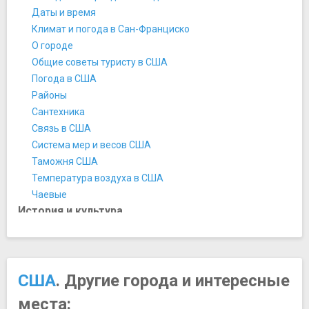
Подводная лодка «Пампанито»
Даты и время
Семейный музей Уолта Диснея
Климат и погода в Сан-Франциско
Эксплораториум
О городе
Ночная жизнь, рестораны, кабаре
Общие советы туристу в США
Бар Madrone Art Bar
Погода в США
Коктейль-бар SkyLark
Районы
Концертная площадка Bottom of the Hill
Сантехника
Ночной клуб MatrixFillmore
Связь в США
Ресторан "Дом-на-Скале"
Система мер и весов США
Ресторан "Креветки от Бабба и Гампа"
Таможня США
Ресторан "Наверху у Марка"
Температура воздуха в США
Ресторан "Ротонда"
Чаевые
Парки и природные достопримечательности
История и культура
Ботанический сад
15 интересных фактов о Дне благодарения
Зоопарк Сан-Франциско
История Сан-Франциско
Консерватория Цветов
Культура США
Морской национальный исторический парк Сан-
Персоны
США
. Другие города и интересные
Франциско
Брюс Ли
места:
Национальный заповедник Muir Woods