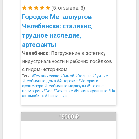
(5, отзывов: 3)
Городок Металлургов
Челябинска: сталианс,
трудное наследие,
артефакты
Челябинск:
Погружение в эстетику
индустриальности и рабочих посёлков
с гидом-историком
Теги:
#Тематические
#Зимой
#Осенью
#Лучшие
#Необычные дома
#Авторские
#История и
архитектура
#Необычные маршруты
#Что ещё
посмотреть
#Все
#Вечерние
#Индивидуальные
#На
автомобиле
#Нескучные
19000 ₽