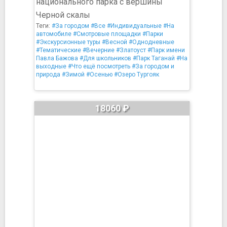
национального парка с вершины
Черной скалы
Теги:
#За городом
#Все
#Индивидуальные
#На
автомобиле
#Смотровые площадки
#Парки
#Экскурсионные туры
#Весной
#Однодневные
#Тематические
#Вечерние
#Златоуст
#Парк имени
Павла Бажова
#Для школьников
#Парк Таганай
#На
выходные
#Что ещё посмотреть
#За городом и
природа
#Зимой
#Осенью
#Озеро Тургояк
18060 ₽