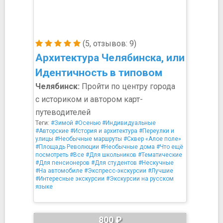
(5, отзывов: 9)
Архитектура Челябинска, или
Идентичность в типовом
Челябинск:
Пройти по центру города
с историком и автором карт-
путеводителей
Теги:
#Зимой
#Осенью
#Индивидуальные
#Авторские
#История и архитектура
#Переулки и
улицы
#Необычные маршруты
#Сквер «Алое поле»
#Площадь Революции
#Необычные дома
#Что ещё
посмотреть
#Все
#Для школьников
#Тематические
#Для пенсионеров
#Для студентов
#Нескучные
#На автомобиле
#Экспресс-экскурсии
#Лучшие
#Интересные экскурсии
#Экскурсии на русском
языке
800 ₽