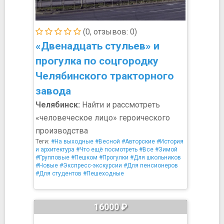
(0, отзывов: 0)
«Двенадцать стульев» и
прогулка по соцгородку
Челябинского тракторного
завода
Челябинск:
Найти и рассмотреть
«человеческое лицо» героического
производства
Теги:
#На выходные
#Весной
#Авторские
#История
и архитектура
#Что ещё посмотреть
#Все
#Зимой
#Групповые
#Пешком
#Прогулки
#Для школьников
#Новые
#Экспресс-экскурсии
#Для пенсионеров
#Для студентов
#Пешеходные
16000 ₽