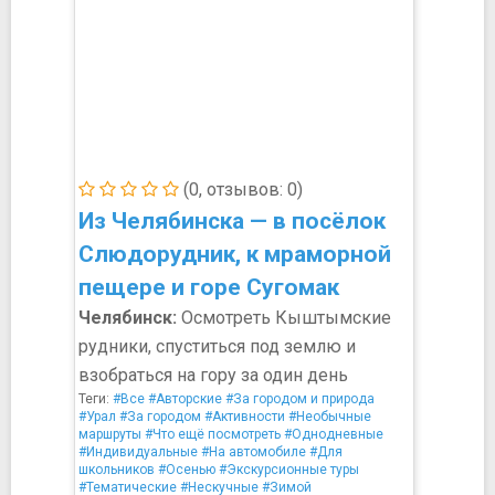
(0, отзывов: 0)
Из Челябинска — в посёлок
Слюдорудник, к мраморной
пещере и горе Сугомак
Челябинск:
Осмотреть Кыштымские
рудники, спуститься под землю и
взобраться на гору за один день
Теги:
#Все
#Авторские
#За городом и природа
#Урал
#За городом
#Активности
#Необычные
маршруты
#Что ещё посмотреть
#Однодневные
#Индивидуальные
#На автомобиле
#Для
школьников
#Осенью
#Экскурсионные туры
#Тематические
#Нескучные
#Зимой