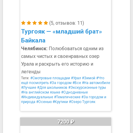
(5, отзывов: 11)
Тургояк — «младший брат»
Байкала
Челябинск:
Полюбоваться одним из
самых чистых и своенравных озер
Урала и раскрыть его историю и
легенды
Теги:
#Смотровые площадки
#Урал
#Зимой
#Что
ещё посмотреть
#За городом
#Все
#На автомобиле
#Лучшие
#Для школьников
#Экскурсионные туры
#На английском языке
#Однодневные
#Индивидуальные
#Тематические
#За городом и
природа
#Осенью
#Крутики
#Озеро Тургояк
7200 ₽