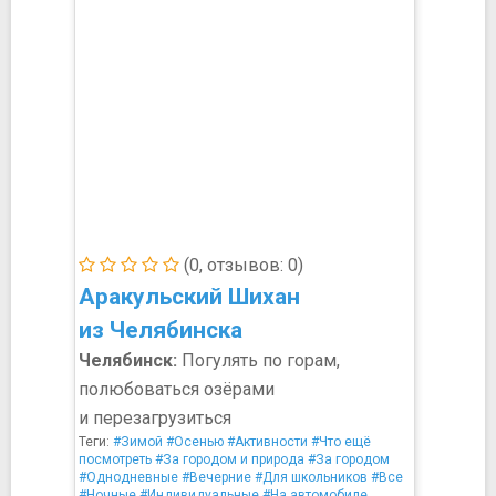
(0, отзывов: 0)
Аракульский Шихан
из Челябинска
Челябинск:
Погулять по горам,
полюбоваться озёрами
и перезагрузиться
Теги:
#Зимой
#Осенью
#Активности
#Что ещё
посмотреть
#За городом и природа
#За городом
#Однодневные
#Вечерние
#Для школьников
#Все
#Ночные
#Индивидуальные
#На автомобиле