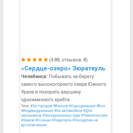
(4.88, отзывов: 8)
«Сердце-озеро» Зюраткуль
Челябинск:
Побывать на берегу
самого высокогорного озера Южного
Урала и покорить вершину
одноименного хребта
Теги:
#За городом
#Весной
#Однодневные
#Все
#Индивидуальные
#На автомобиле
#Для
школьников
#Экскурсионные туры
#Тематические
#Зимой
#Осенью
#Зюраткуль
#Экскурсии на
русском языке