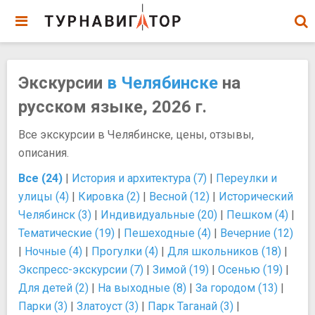
Экскурсии
в Челябинске
на
русском языке, 2026 г.
Все экскурсии в Челябинске, цены, отзывы,
описания.
Все (24)
|
История и архитектура (7)
|
Переулки и
улицы (4)
|
Кировка (2)
|
Весной (12)
|
Исторический
Челябинск (3)
|
Индивидуальные (20)
|
Пешком (4)
|
Тематические (19)
|
Пешеходные (4)
|
Вечерние (12)
|
Ночные (4)
|
Прогулки (4)
|
Для школьников (18)
|
Экспресс-экскурсии (7)
|
Зимой (19)
|
Осенью (19)
|
Для детей (2)
|
На выходные (8)
|
За городом (13)
|
Парки (3)
|
Златоуст (3)
|
Парк Таганай (3)
|