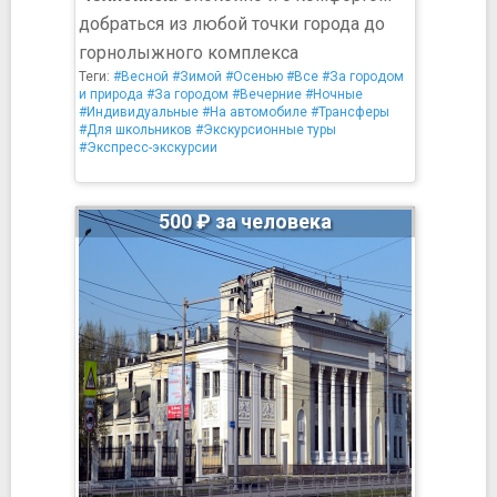
добраться из любой точки города до
горнолыжного комплекса
Теги:
#Весной
#Зимой
#Осенью
#Все
#За городом
и природа
#За городом
#Вечерние
#Ночные
#Индивидуальные
#На автомобиле
#Трансферы
#Для школьников
#Экскурсионные туры
#Экспресс-экскурсии
500 ₽ за человека