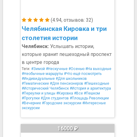
(4.94, отзывов: 32)
Челябинская Кировка и три
столетия истории
Челябинск:
Услышать истории,
которые хранит пешеходный проспект
в центре города
Теги:
#Зимой
#Нескучные
#Осенью
#На выходные
#Необычные маршруты
#Что ещё посмотреть
#Индивидуальные
#Для школьников
#Тематические
#Для пенсионеров
#Пешеходные
#Исторический Челябинск
#История и архитектура
#Переулки и улицы
#Кировка
#Все
#Пешком
#Прогулки
#Для студентов
#Площадь Революции
#Вечерние
#Городские экскурсии
#Интересные
экскурсии
16000 ₽