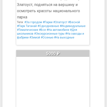
Златоуст, подняться на вершину и
осмотреть красоты национального
парка
Теги:
#За городом
#Парки
#Златоуст
#Весной
#Парк Таганай
#Однодневные
#Индивидуальные
#Тематические
#Все
#На автомобиле
#Для
школьников
#Экскурсионные туры
#На заводы и
фабрики
#Зимой
#Осенью
#На выходные
5000 ₽