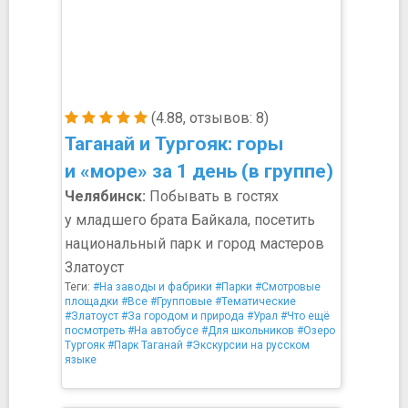
(4.88, отзывов: 8)
Таганай и Тургояк: горы
и «море» за 1 день (в группе)
Челябинск:
Побывать в гостях
у младшего брата Байкала, посетить
национальный парк и город мастеров
Златоуст
Теги:
#На заводы и фабрики
#Парки
#Смотровые
площадки
#Все
#Групповые
#Тематические
#Златоуст
#За городом и природа
#Урал
#Что ещё
посмотреть
#На автобусе
#Для школьников
#Озеро
Тургояк
#Парк Таганай
#Экскурсии на русском
языке