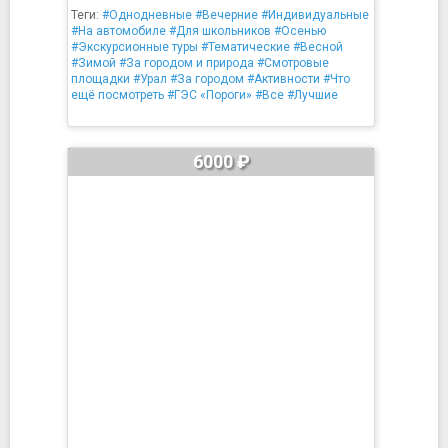
Теги:
#Однодневные
#Вечерние
#Индивидуальные
#На автомобиле
#Для школьников
#Осенью
#Экскурсионные туры
#Тематические
#Весной
#Зимой
#За городом и природа
#Смотровые
площадки
#Урал
#За городом
#Активности
#Что
ещё посмотреть
#ГЭС «Пороги»
#Все
#Лучшие
6000 ₽