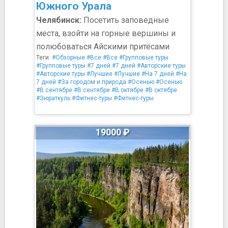
Южного Урала
Челябинск:
Посетить заповедные
места, взойти на горные вершины и
полюбоваться Айскими притёсами
Теги:
#Обзорные
#Все
#Все
#Групповые туры
#Групповые туры
#7 дней
#7 дней
#Авторские туры
#Авторские туры
#Лучшие
#Лучшие
#На 7 дней
#На
7 дней
#За городом и природа
#Осенью
#Осенью
#В сентябре
#В сентябре
#В октябре
#В октябре
#Зюраткуль
#Фитнес-туры
#Фитнес-туры
19000 ₽