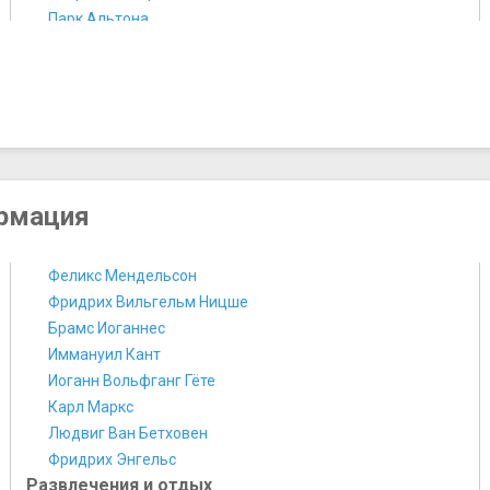
Парк Альтона
Площади, улицы, фонтаны, районы
Городская ратуша
Площадь Битлз
Улица Нойер Валь
Улица Репербан
Театры и концертные залы
Гамбургский оперный театр
ормация
Концертный зал Лейсхалле
Немецкий драматический театр
Феликс Мендельсон
Театр Кампнагель
Фридрих Вильгельм Ницше
​Брамс Иоганнес
​Иммануил Кант
​Иоганн Вольфганг Гёте
​Карл Маркс
​Людвиг Ван Бетховен
​Фридрих Энгельс
Развлечения и отдых