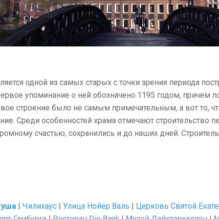
вляется одной из самых старых с точки зрения периода по
рвое упоминание о ней обозначено 1195 годом, причем пос
вое строение было не самым примечательным, а вот то, чт
ние. Среди особенностей храма отмечают строительство п
ромному счастью, сохранились и до наших дней. Строител
туша
|
Чилихаус
|
Улица Нойер Валь
|
Церковь Святой Екат
орт Гамбурга
|
Ресторан Die Bank
|
Музей Дайхторхаллен
|
М