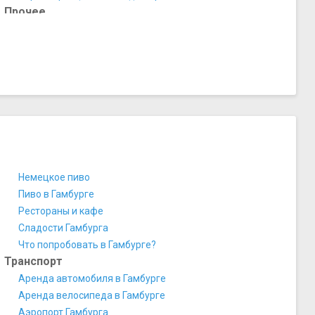
Прочее
Исламский центр
Кладбище Ольсдорф
Порт Гамбурга
Ратуша Альтоны
Рыбный рынок
Старый тоннель под Эльбой
Цолльканал
Шпайхерштадт
Немецкое пиво
Пиво в Гамбурге
Рестораны и кафе
Сладости Гамбурга
Что попробовать в Гамбурге?
Транспорт
Аренда автомобиля в Гамбурге
Аренда велосипеда в Гамбурге
Аэропорт Гамбурга