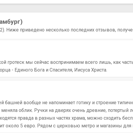
амбург)
52). Ниже приведено несколько последних отзывов, получе
кой гротеск мы сейчас воспринимаем всего лишь, как част
ца - Единого Бога и Спасителя, Иисуса Христа.
воей башней вообще не напоминает готику и строение типич
 меняла облик. Ручки на дверях очень древние, потертый л
аходятся правда в разных частях храма, можно сходить бес
оит около 5 евро. Рядом с церковью метро и магазины для