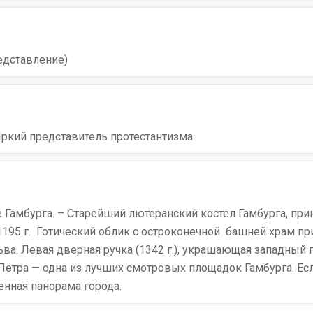
едставление)
Яркий представитель протестантизма
 Гамбурга. – Старейший лютеранский костел Гамбурга, при
1195 г. Готический облик с остроконечной башней храм п
. Левая дверная ручка (1342 г.), украшающая западный п
Петра — одна из лучших смотровых площадок Гамбурга. Есл
енная панорама города.