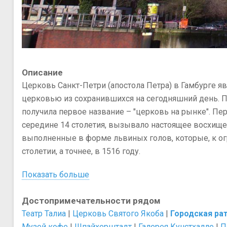
Описание
Церковь Санкт-Петри (апостола Петра) в Гамбурге я
церковью из сохранившихся на сегодняшний день. Пе
получила первое название – "церковь на рынке". Пер
середине 14 столетия, вызывало настоящее восхище
выполненные в форме львиных голов, которые, к ог
столетии, а точнее, в 1516 году.
Показать больше
Достопримечательности рядом
Театр Талиа
|
Церковь Святого Якоба
|
Городская ра
Музей кофе
|
Шпайхерштадт
|
Галерея Кунстхалле
|
П