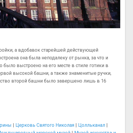
стройки, а вдобавок старейшей действующей
троена она была неподалеку от рынка, за что и
о было выстроено на его месте в стиле готики в
ервой высокой башни, а также знаменитые ручки,
ьство второй башни было завершено лишь в 16
ерины
|
Церковь Святого Николая
|
Цолльканал
|
еждународный морской музей
|
Музей искусства и