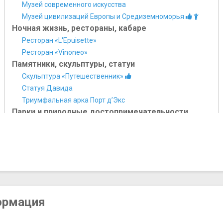
Музей современного искусства
Музей цивилизаций Европы и Средиземноморья
Ночная жизнь, рестораны, кабаре
Ресторан «L'Epuisette»
Ресторан «Vinonеo»
Памятники, скульптуры, статуи
Скульптура «Путешественник»
Статуя Давида
Триумфальная арка Порт д’Экс
Парки и природные достопримечательности
Национальный парк Каланк
Парк Борели
Пещера Коске
Сад руин (Сад Вестиж)
Фриульские острова
Площади, улицы, фонтаны, районы
Бульвар Атен
ормация
Квартал Панье
Площадь Вильнев-Баржемон