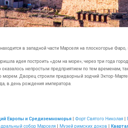
находится в западной части Марселя на плоскогорье Фаро,
пришла идея построить «дом на море»; через три года гор
оказалось непростым предприятием по тем временам, так 
о морем. Дворец строили придворный зодчий Эктор-Март
да, в день рождения императора.
ций Европы и Средиземноморья
|
Форт Святого Николая
|
дральный собор Марселя
|
Музей римских доков
|
Кварта