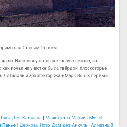
 прямо над Старым Портом.
од дарит Наполеону столь желанную землю, на
как почва на участке была твёрдой, плоскогорье –
ен Лефюэль и архитектор Жан-Марк Воше; первый
Пляж Дез-Каталань
|
Маяк Девы Марии
|
Музей
л Панье
|
Церковь Нотр-Дам-дез-Аккуль
|
Алмазный