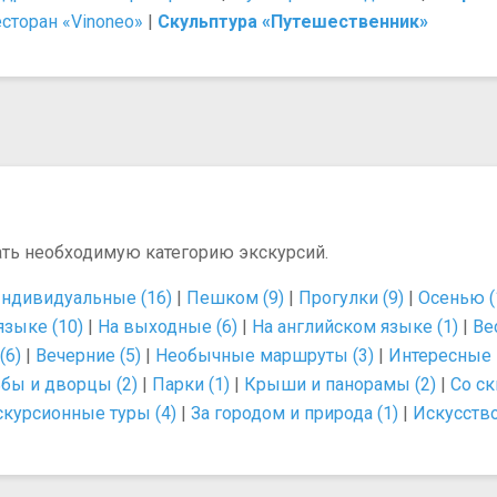
сторан «Vinonеo»
|
Скульптура «Путешественник»
ать необходимую категорию экскурсий.
ндивидуальные (16)
|
Пешком (9)
|
Прогулки (9)
|
Осенью (
языке (10)
|
На выходные (6)
|
На английском языке (1)
|
Ве
(6)
|
Вечерние (5)
|
Необычные маршруты (3)
|
Интересные 
бы и дворцы (2)
|
Парки (1)
|
Крыши и панорамы (2)
|
Со ск
скурсионные туры (4)
|
За городом и природа (1)
|
Искусство