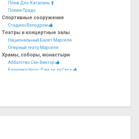
Пляж Дез-Каталань
Пляжи Прадо
Спортивные сооружения
Стадион Велодром
Театры и концертные залы
Национальный Балет Марселя
Оперный театр Марселя
Храмы, соборы, монастыри
Аббатство Сен-Виктор
Базилика Нотр-Дам де ля Гард
Кафедральный собор Марселя
Церковь Нотр-Дам-дез-Аккуль
Церковь святого Винсента-де-Поля (Церковь Реформ)
Церковь Сен-Ферреоль-лез-Огюстен (Церковь
августинцев)
Активный отдых, аттракционы, развлечения
Подводный клуб Plongee Phoceenne Formation
Прочее
Марсельская обсерватория