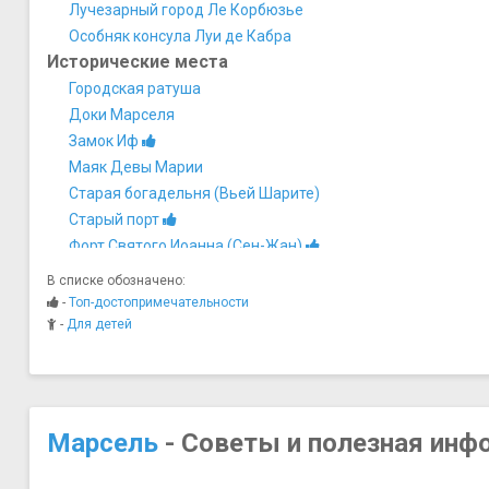
Лучезарный город Ле Корбюзье
Особняк консула Луи де Кабра
Исторические места
Городская ратуша
Доки Марселя
Замок Иф
Маяк Девы Марии
Старая богадельня (Вьей Шарите)
Старый порт
Форт Святого Иоанна (Сен-Жан)
Форт Святого Николая
В списке обозначено:
Центральная Больница
-
Топ-достопримечательности
Музеи
-
Для детей
Алмазный дом и Музей старого Марселя
Морской музей
Музей "Взгляд из Прованса"
Музей археологии Средиземноморья
Марсель
- Советы и полезная инф
Музей Борели (Замок Борели)
Музей Гробе-Лабадье