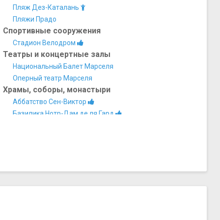
Пляж Дез-Каталань
Пляжи Прадо
Спортивные сооружения
Стадион Велодром
Театры и концертные залы
Национальный Балет Марселя
Оперный театр Марселя
Храмы, соборы, монастыри
Аббатство Сен-Виктор
Базилика Нотр-Дам де ля Гард
Кафедральный собор Марселя
Церковь Нотр-Дам-дез-Аккуль
Церковь святого Винсента-де-Поля (Церковь Реформ)
Церковь Сен-Ферреоль-лез-Огюстен (Церковь
августинцев)
Активный отдых, аттракционы, развлечения
Подводный клуб Plongee Phoceenne Formation
Прочее
Марсельская обсерватория