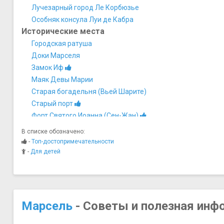
Лучезарный город Ле Корбюзье
Особняк консула Луи де Кабра
Исторические места
Городская ратуша
Доки Марселя
Замок Иф
Маяк Девы Марии
Старая богадельня (Вьей Шарите)
Старый порт
Форт Святого Иоанна (Сен-Жан)
Форт Святого Николая
В списке обозначено:
Центральная Больница
-
Топ-достопримечательности
Музеи
-
Для детей
Алмазный дом и Музей старого Марселя
Морской музей
Музей "Взгляд из Прованса"
Музей археологии Средиземноморья
Марсель
- Советы и полезная инф
Музей Борели (Замок Борели)
Музей Гробе-Лабадье