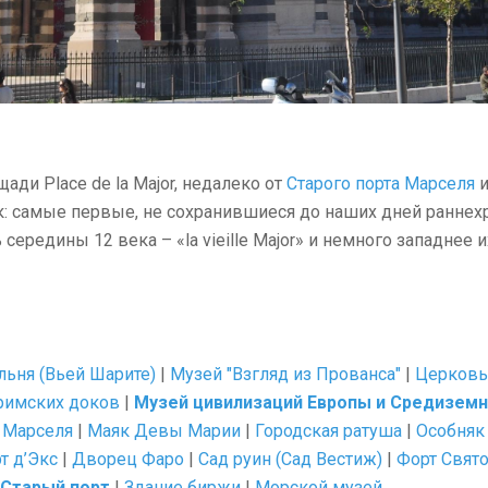
щади Place de la Major, недалеко от
Старого порта Марселя
и
к: самые первые, не сохранившиеся до наших дней раннехр
редины 12 века – «la vieille Major» и немного западнее их н
льня (Вьей Шарите)
|
Музей "Взгляд из Прованса"
|
Церковь
римских доков
|
Музей цивилизаций Европы и Средизем
 Марселя
|
Маяк Девы Марии
|
Городская ратуша
|
Особняк
т д’Экс
|
Дворец Фаро
|
Сад руин (Сад Вестиж)
|
Форт Свято
Старый порт
|
Здание биржи
|
Морской музей