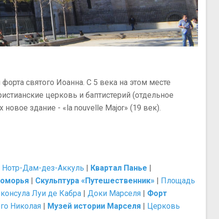
 форта святого Иоанна. С 5 века на этом месте
истианские церковь и баптистерий (отдельное
овое здание - «la nouvelle Major» (19 век).
 Нотр-Дам-дез-Аккуль
|
Квартал Панье
|
номорья
|
Скульптура «Путешественник»
|
Площадь
 консула Луи де Кабра
|
Доки Марселя
|
Форт
го Николая
|
Музей истории Марселя
|
Церковь