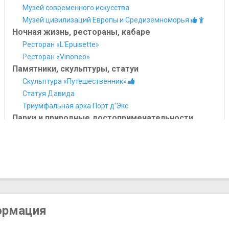
Музей современного искусства
Музей цивилизаций Европы и Средиземноморья
Ночная жизнь, рестораны, кабаре
Ресторан «L'Epuisette»
Ресторан «Vinonеo»
Памятники, скульптуры, статуи
Скульптура «Путешественник»
Статуя Давида
Триумфальная арка Порт д’Экс
Парки и природные достопримечательности
Национальный парк Каланк
Парк Борели
Пещера Коске
Сад руин (Сад Вестиж)
Фриульские острова
Площади, улицы, фонтаны, районы
Бульвар Атен
ормация
Квартал Панье
Площадь Вильнев-Баржемон