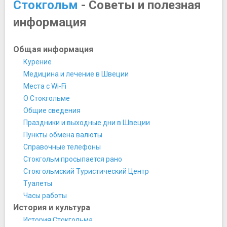
Стокгольм
- Советы и полезная
Музей современного искусства
информация
Музей средиземноморья
Музей Средневековья
Музей танца
Общая информация
Музей фотографии
Курение
Музей шведской армии
Медицина и лечение в Швеции
Музей экспериментов Тома Тита
Места с Wi-Fi
Национальный музей Швеции
О Стокгольме
Нобелевский музей
Общие сведения
Парк-музей принца Евгения Вальдемарсудде
Праздники и выходные дни в Швеции
Тильская картинная галерея
Пункты обмена валюты
Шведский музей естественной истории
Справочные телефоны
Шведский национальный музей науки и техники
Стокгольм просыпается рано
Этнографический музей
Стокгольмский Туристический Центр
Юнибаккен
Туалеты
Ночная жизнь, рестораны, кабаре
Часы работы
Вегетарианский ресторан
История и культура
Кафе Vete-Katten
История Стокгольма