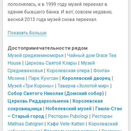
пополнялась, и в 1999 году музей переехал в
здание бывшего банка. И вот, совсем недавно,
весной 2013 года музей снова переехал.
Показать больше
Достопримечательности рядом
Музей средиземноморья
|
Чайный дом Grace Tea
House
|
Церковь Святой Клары
|
Музей
Средневековья
|
Королевская опера
|
Фонтан
Молина
|
Парк Кунгсан
|
Королевский дворец
|
Музей «Три Короны»
|
Таверна «Золотой мир»
|
Собор Святого Николая (Домский собор)
|
Церковь Риддархольмена
|
Королевская
сокровищница
|
Нобелевский музей
|
Гамла-Стан
– Старый город
|
Ресторан Pubologi
|
Ресторан
Mathias Dahlgren
|
Кафе Vete-Katten
|
Королевский