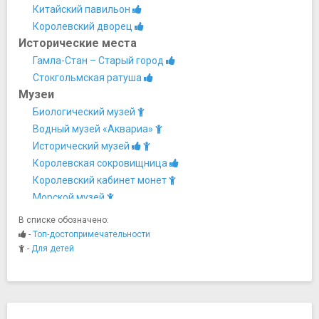
Китайский павильон
Королевский дворец
Исторические места
Гамла-Стан – Старый город
Стокгольмская ратуша
Музеи
Биологический музей
Водный музей «Аквариа»
Исторический музей
Королевская сокровищница
Королевский кабинет монет
Морской музей
Музей «Три Короны»
В списке обозначено:
Музей Васа
-
Топ-достопримечательности
Музей Восточной Азии
-
Для детей
Музей группы Абба
Музей игрушек и городского транспорта
Музей полиции
Музей северных стран