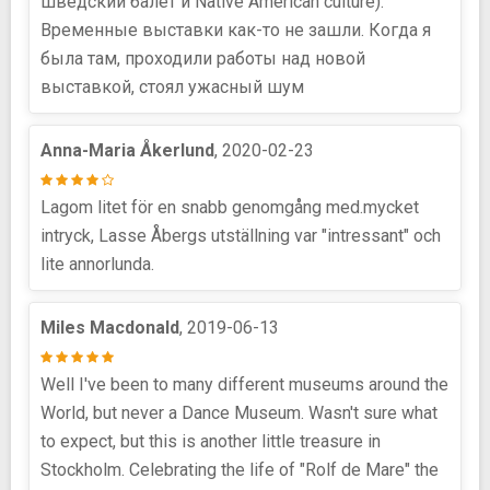
шведский балет и Native American culture).
Временные выставки как-то не зашли. Когда я
была там, проходили работы над новой
выставкой, стоял ужасный шум
Anna-Maria Åkerlund
, 2020-02-23
Lagom litet för en snabb genomgång med.mycket
intryck, Lasse Åbergs utställning var "intressant" och
lite annorlunda.
Miles Macdonald
, 2019-06-13
Well I've been to many different museums around the
World, but never a Dance Museum. Wasn't sure what
to expect, but this is another little treasure in
Stockholm. Celebrating the life of "Rolf de Mare" the