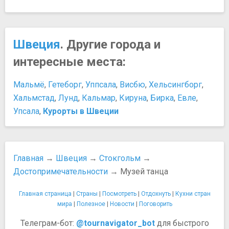
Ресторан AG
Мифы и легенды
Ресторан Ekstedt
Призрак под парусами
Ресторан Fem Sma Hus
Персоны
Ресторан Lilla Ego
Швеция
. Другие города и
Астрид Линдгрен
Ресторан Mathias Dahlgren
Грета Гарбо
интересные места:
Ресторан Meatballs
Дольф Лундгрен
Ресторан Oaxen Krog & Slip
Развлечения и отдых
Мальмё
,
Гетеборг
,
Уппсала
,
Висбю
,
Хельсингборг
,
Ресторан Pubologi
Бесплатные музеи Стокгольма
Хальмстад
,
Лунд
,
Кальмар
,
Кируна
,
Бирка
,
Евле
,
Ресторан Вольт
Ночные клубы
Упсала
,
Курорты в Швеции
Ресторан Ролфс Кок
Панорамы Стокгольма
Ресторан Франтзен
Пляжи
Таверна «Золотой мир»
Покупки
Чайный дом Grace Tea House
Tax Free шопинг в Швеции
Главная
→
Швеция
→
Стокгольм
→
Парки и природные достопримечательности
Магазины Стокгольма
Достопримечательности
→ Музей танца
Парк Кунгсан
Что привезти из Стокгольма
Парк Скансен
Шопинг в Стокгольме
Главная страница
|
Страны
|
Посмотреть
|
Отдохнуть
|
Кухни стран
Парк Хага
Еда и напитки
мира
|
Полезное
|
Новости
|
Поговорить
Площади, улицы, фонтаны, районы
Алкоголь
Телеграм-бот:
@tournavigator_bot
для быстрого
Фонтан Молина
Вода из-под крана