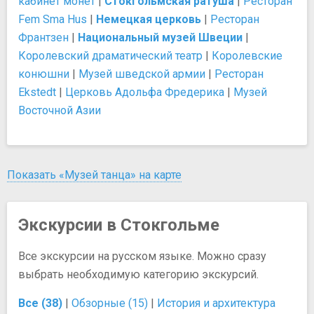
кабинет монет
|
Стокгольмская ратуша
|
Ресторан
Fem Sma Hus
|
Немецкая церковь
|
Ресторан
Франтзен
|
Национальный музей Швеции
|
Королевский драматический театр
|
Королевские
конюшни
|
Музей шведской армии
|
Ресторан
Ekstedt
|
Церковь Адольфа Фредерика
|
Музей
Восточной Азии
Показать «Музей танца» на карте
Экскурсии в Стокгольме
Все экскурсии на русском языке. Можно сразу
выбрать необходимую категорию экскурсий.
Все (38)
|
Обзорные (15)
|
История и архитектура