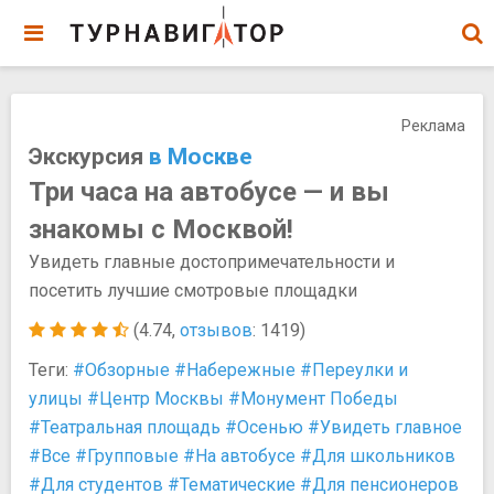
Реклама
Экскурсия
в Москве
Три часа на автобусе — и вы
знакомы с Москвой!
Увидеть главные достопримечательности и
посетить лучшие смотровые площадки
(4.74,
отзывов
: 1419)
Теги:
#Обзорные
#Набережные
#Переулки и
улицы
#Центр Москвы
#Монумент Победы
#Театральная площадь
#Осенью
#Увидеть главное
#Все
#Групповые
#На автобусе
#Для школьников
#Для студентов
#Тематические
#Для пенсионеров