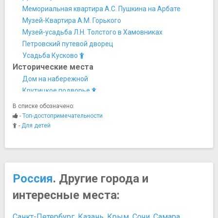
Мемориальная квартира А.С. Пушкина на Арбате
Музей-Квартира А.М. Горького
Музей-усадьба Л.Н. Толстого в Хамовниках
Петровский путевой дворец
Усадьба Кусково
Исторические места
Дом на набережной
Крутицкое подворье
Мавзолей Ленина
В списке обозначено:
Марфо-Мариинская обитель
-
Топ-достопримечательности
Московский государственный университет имени
-
Для детей
М.В.Ломоносова
Палаты бояр Романовых
Царицыно Музей-Заповедник
Мосты
Россия
. Другие города и
Большой Москворецкий мост
интересные места:
Лужков мост
Музеи
Санкт-Петербург
,
Казань
,
Крым
,
Сочи
,
Самара
,