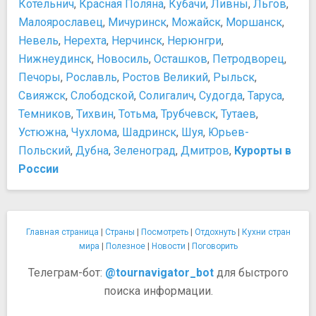
1941-1945 гг.
Котельнич
,
Красная Поляна
,
Кубачи
,
Ливны
,
Льгов
,
Центральный музей Вооруженных Сил
Малоярославец
,
Мичуринск
,
Можайск
,
Моршанск
,
Ночная жизнь, рестораны, кабаре
Невель
,
Нерехта
,
Нерчинск
,
Нерюнгри
,
Байк-центр Sexton
Нижнеудинск
,
Новосиль
,
Осташков
,
Петродворец
,
Бар "Гадкий Койот"
Печоры
,
Рославль
,
Ростов Великий
,
Рыльск
,
Бар "Маяк"
Свияжск
,
Слободской
,
Солигалич
,
Судогда
,
Таруса
,
Клуб Пропаганда
Темников
,
Тихвин
,
Тотьма
,
Трубчевск
,
Тутаев
,
Клуб Шестнадцать Тонн
Устюжна
,
Чухлома
,
Шадринск
,
Шуя
,
Юрьев-
Тайм Аут Бар
Польский
,
Дубна
,
Зеленоград
,
Дмитров
,
Курорты в
Памятники, скульптуры, статуи
России
Лобное место
Могила неизвестного солдата
Монумент Покорителям космоса
Монумент: Дети - жертвы пороков взрослых
Главная страница
|
Страны
|
Посмотреть
|
Отдохнуть
|
Кухни стран
Памятник А.С. Пушкину
мира
|
Полезное
|
Новости
|
Поговорить
Памятник В.В.Маяковскому
Телеграм-бот:
@tournavigator_bot
для быстрого
Памятник героям Плевны
Памятник Грибоедову
поиска информации.
Памятник Есенину