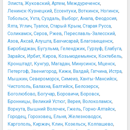
Элиста
,
Жуковский
,
Артем
,
Междуреченск
,
Музей ретро-автомобилей
Ленинск-Кузнецкий
,
Ессентуки
,
Воткинск
,
Ногинск
,
Музей советских игровых автоматов
Тобольск
,
Ухта
,
Суздаль
,
Выборг
,
Анапа
,
Феодосия
,
Музей современного искусства «Гараж»
Ялта
,
Углич
,
Туапсе
,
Старый Крым
,
Старая Русса
,
Музей хоккея
Соликамск
Музей Холодной войны в Бункере-42 на Таганке
,
Серов
,
Ржев
,
Переславль-Залесский
,
Музей-Квартира Ф.М. Достоевского
Азов
,
Аксай
,
Алушта
,
Бахчисарай
,
Благовещенск
,
Музей-панорама "Бородинская битва"
Биробиджан
,
Бугульма
,
Геленджик
,
Гурзуф
,
Елабуга
,
Музей-Театр "Булгаковский Дом"
Зарайск
,
Ирбит
,
Киров
,
Козьмодемьянск
,
Коктебель
,
Мультимедиа Арт Музей
Кронштадт
,
Кунгур
,
Магадан
,
Минусинск
,
Мценск
,
Оружейная Палата
Петергоф
,
Звенигород
,
Кижи
,
Валдай
,
Гатчина
,
Истра
,
Палеонтологический музей им. Ю.А. Орлова
Мышкин
,
Североморск
,
Симеиз
,
Ханты-Мансийск
,
Патриаршие палаты
Чистополь
,
Балахна
,
Балтийск
,
Белозерск
,
Третьяковская галерея на Крымском валу
Боголюбово
,
Богучар
,
Боровичи
,
Боровск
,
Центр дизайна Артплей
Бронницы
,
Великий Устюг
,
Верея
,
Волоколамск
,
Центр современного искусства Винзавод
Воркута
,
Вышний Волочек
,
Гжель
,
Горно-Алтайск
,
Центр фотографии им. братьев Люмьер
Городец
,
Гороховец
,
Ельня
,
Железноводск
,
Центральный выставочный зал Манеж
Каргополь
Центральный музей Великой Отечественной войны
,
Киржач
,
Клин
,
Козельск
,
Колпашево
,