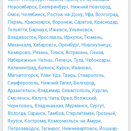
Алмазный фонд
Новосибирск
,
Екатеринбург
,
Нижний Новгород
,
Галерея искусства стран Европы и Америки XIX-XX
Омск
,
Челябинск
,
Ростов-на-Дону
,
Уфа
,
Волгоград
,
веков
Пермь
Галерея на Солянке (Solyanka VPA)
,
Красноярск
,
Воронеж
,
Саратов
,
Краснодар
,
Государственная Третьяковская галерея
Тольятти
,
Барнаул
,
Ижевск
,
Ульяновск
,
Государственный Геологический музей им. В.И.
Владивосток
,
Ярославль
,
Иркутск
,
Тюмень
,
Вернадского
Махачкала
,
Хабаровск
,
Оренбург
,
Новокузнецк
,
Государственный Дарвиновский музей
Кемерово
,
Рязань
,
Томск
,
Астрахань
,
Пенза
,
Государственный исторический музей
Набережные Челны
,
Липецк
,
Тула
,
Чебоксары
,
Государственный музей А.С. Пушкина
Калининград
,
Брянск
,
Курск
,
Иваново
,
Государственный музей В.В. Маяковского
Магнитогорск
,
Улан-Удэ
,
Тверь
,
Ставрополь
,
Государственный музей Востока
Симферополь
,
Нижний Тагил
,
Белгород
,
Государственный музей изобразительных искусств им.
Архангельск
,
Владимир
,
Севастополь
,
Курган
,
А.С. Пушкина
Смоленск
,
Калуга
,
Чита
,
Орел
,
Волжский
,
Государственный музей истории ГУЛАГа
Череповец
,
Владикавказ
,
Мурманск
,
Сургут
,
Государственный Музей Л.Н. Толстого
Вологда
Государственный музей обороны Москвы
,
Саранск
,
Тамбов
,
Стерлитамак
,
Грозный
,
Государственный центральный музей музыкальной
Якутск
,
Кострома
,
Комсомольск-на-Амуре
,
культуры им. М.И.Глинки
Петрозаводск
,
Таганрог
,
Нижневартовск
,
Йошкар-