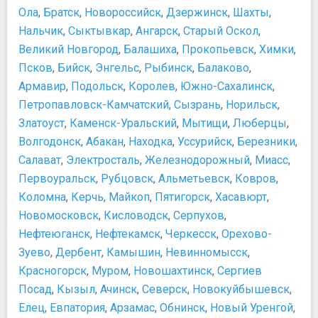
Государственный центральный музей современной
Ола
,
Братск
,
Новороссийск
,
Дзержинск
,
Шахты
,
истории России
Нальчик
,
Сыктывкар
,
Ангарск
,
Старый Оскол
,
Государственный Центральный Театральный Музей им.
Великий Новгород
,
Балашиха
,
Прокопьевск
,
Химки
,
А.А. Бахрушина
Псков
,
Бийск
,
Энгельс
,
Рыбинск
,
Балаково
,
Дом-музей Марины Цветаевой
Армавир
,
Подольск
,
Королев
,
Южно-Сахалинск
,
Еврейский музей и центр толерантности
Петропавловск-Камчатский
,
Сызрань
,
Норильск
,
Международный Центр-Музей имени Н.К. Рериха
Златоуст
,
Каменск-Уральский
,
Мытищи
,
Люберцы
,
Минералогический музей им. А.Е. Ферсмана
Волгодонск
,
Абакан
,
Находка
,
Уссурийск
,
Березники
,
Московский музей анимации
Салават
,
Электросталь
,
Железнодорожный
,
Миасс
,
Московский музей современного искусства
Первоуральск
Мосфильм Музей
,
Рубцовск
,
Альметьевск
,
Ковров
,
Музей Железнодорожной Техники
Коломна
,
Керчь
,
Майкоп
,
Пятигорск
,
Хасавюрт
,
Музей занимательных наук Экспериментаниум
Новомосковск
,
Кисловодск
,
Серпухов
,
Музей Индустриальной Культуры
Нефтеюганск
,
Нефтекамск
,
Черкесск
,
Орехово-
Музей космонавтики
Зуево
,
Дербент
,
Камышин
,
Невинномысск
,
Музей Михаила Булгакова
Красногорск
,
Муром
,
Новошахтинск
,
Сергиев
Музей Москвы
Посад
,
Кызыл
,
Ачинск
,
Северск
,
Новокуйбышевск
,
Музей оптических иллюзий
Елец
,
Евпатория
,
Арзамас
,
Обнинск
,
Новый Уренгой
,
Музей Отечественной войны 1812 года