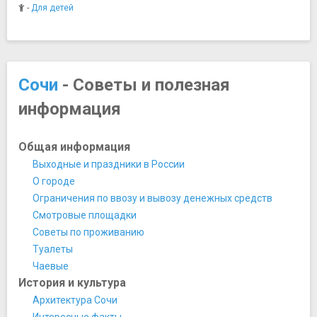
Кабаре Маяк
-
Для детей
Кафе Белые Ночи
Кафе ДельМар
Ресторан Lighthouse
Ресторан Sanremo
Сочи
- Советы и полезная
Ресторан Ла Луна
информация
Ресторан Променад
Ресторан Феттуччине
Ферум Клуб
Общая информация
Памятники, скульптуры, статуи
Выходные и праздники в России
Монумент Михаила-Архангела
О городе
Монумент Якорь и пушка
Ограничения по ввозу и вывозу денежных средств
Памятник «Конь в пальто»
Смотровые площадки
Памятник А.С. Пушкину
Советы по проживанию
Памятник героям фильма Бриллиантовая рука
Туалеты
Памятник Петру I
Чаевые
Памятник рыбке Гамбузии
История и культура
Подвиг во имя жизни
Архитектура Сочи
Скульптура Ухо
Интересные факты