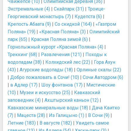
Чвижепсе (10)
|
Олимпийская деревня (36)
|
Экстремальные (4)
|
Скайпарк (31)
|
Троице-
Георгиевский монастырь (7)
|
Кудепста (6)
|
Крепость Абаата (9)
|
Со скидкой (164)
|
«Газпром
Поляна» (19)
|
«Красная Поляна» (3)
|
Олимпийский
парк (65)
|
Красная Поляна зимой (6)
|
Горнолыжный курорт «Красная Поляна» (4)
|
Треккинг (68)
|
Развлечения (121)
|
Походы к
водопадам (38)
|
Колхидский лес (22)
|
Гора Ахун
(43)
|
Агурские водопады (18)
|
Орлиные скалы (22)
|
Добро пожаловать в Сочи! (10)
|
Сочи Автодром (6)
|
в Адлер (17)
|
Шоу фонтанов (17)
|
Мистические
(10)
|
Музеи и искусство (25)
|
Кавказский
заповедник (4)
|
Ахштырский каньон (12)
|
Кавказские минеральные воды (18)
|
Дача Квитко
(7)
|
Мацеста (28)
|
Из Галицыно (1)
|
В Сочи (9)
|
Летние (183)
|
В августе (182)
|
Увидеть самое
главное (13)
|
Из Адлера (54)
|
Хаски-парк (3)
|