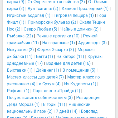
парка (9)
|
От Форелевого хозяйства (2)
|
От Олимп
парка (3)
|
Аул Тхагапш (2)
|
Каньон Прохладный (1)
|
Игристый водопад (1)
|
Тигровая пещера (1)
|
Гора
Фишт (1)
|
Приморский бульвар (2)
|
Скала Тёщин
Нос (2)
|
Озеро Любви (5)
|
Чайные домики (2)
|
Рыбалка (22)
|
Речные прогулки (10)
|
Речной
трамвайчик (11)
|
На параплане (1)
|
Аудиогиды (3)
|
Искусство (2)
|
Ферма Экзархо (3)
|
Морская
рыбалка (11)
|
Багги (1)
|
На катере (11)
|
Круизы
однодневные (17)
|
Водные для детей (16)
|
Выставки (1)
|
Дайвинг (1)
|
В помещении (5)
|
Мастер-классы для детей (7)
|
Мастер-класс по
рисованию (4)
|
в Сухум (4)
|
Из Кудепсты (1)
|
Рафтинг (1)
|
Парк львов «Прайд» (2)
|
Почувствовать себя местным (3)
|
Резиденция
Деда Мороза (1)
|
В горы (11)
|
Рицинский
национальный парк (2)
|
7 дней (14)
|
Водопад