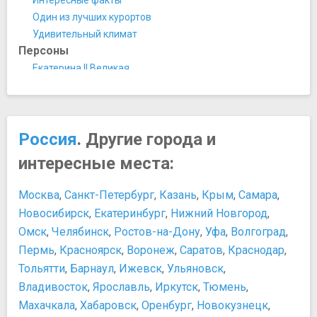
Парки и природные достопримечательности
Один из лучших курортов
33 водопада
Удивительный климат
Волконский дольмен
Персоны
Гора Агепста
Екатерина II Великая
Парк «Комсомольский сквер»
Петр I Великий
Парк Дендрарий
Развлечения и отдых
Платановая аллея
Дельфинарии и аквапарки
Поцелуевский сквер
Россия
. Другие города и
Ночные клубы
Река Мзымта
Пляжи
интересные места:
Сад русско-японской дружбы
Покупки
Сочинский национальный парк
Подарки и сувениры
Москва
,
Санкт-Петербург
,
Казань
,
Крым
,
Самара
,
Тюльпановое Дерево
Торговые центры
Новосибирск
,
Екатеринбург
,
Нижний Новгород
,
Площади, улицы, фонтаны, районы
Еда и напитки
Омск
,
Челябинск
,
Ростов-на-Дону
,
Уфа
,
Волгоград
,
Курортный проспект
Вода
Пермь
,
Красноярск
,
Воронеж
,
Саратов
,
Краснодар
,
Поющие фонтаны
Где поесть
Пляжи, аквапарки, купальни, бани, аквариумы
Тольятти
,
Барнаул
,
Ижевск
,
Ульяновск
,
Кафе, пиццерии и кофейни
Аквариум и морской зоопарк
Владивосток
,
Ярославль
,
Иркутск
,
Тюмень
,
Курортное меню
Спортивные сооружения
Махачкала
,
Хабаровск
,
Оренбург
,
Новокузнецк
,
Местные рынки