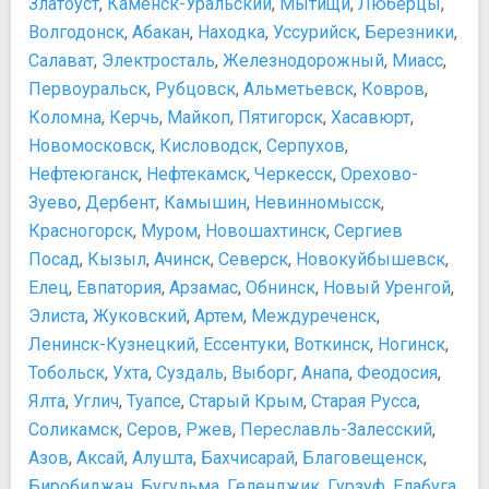
Златоуст
,
Каменск-Уральский
,
Мытищи
,
Люберцы
,
Дельфинарий "Морская Звезда"
Схема олимпийского парка
Волгодонск
,
Абакан
,
Находка
,
Уссурийск
,
Березники
,
Дельфинарий «Акватория»
Схема парка Дендрарий
Салават
,
Электросталь
,
Железнодорожный
,
Миасс
,
Луна-парк Сочи
Схема парка Ривьера
Первоуральск
,
Рубцовск
,
Альметьевск
,
Ковров
,
Парк приключений Skypark
Схема Сочи Парка
Коломна
,
Керчь
,
Майкоп
,
Пятигорск
,
Хасавюрт
,
Парк Ривьера
Прочее
Ривьера Дельфинарий
Новомосковск
,
Кисловодск
,
Серпухов
,
Интернет и Wi-Fi
Роза Хутор
Нефтеюганск
,
Нефтекамск
,
Черкесск
,
Орехово-
Способы сэкономить
Сочи Парк
Зуево
,
Дербент
,
Камышин
,
Невинномысск
,
Сочинский государственный цирк
Красногорск
,
Муром
,
Новошахтинск
,
Сергиев
Сочинский океанариум
Посад
,
Кызыл
,
Ачинск
,
Северск
,
Новокуйбышевск
,
ТРЦ Моремолл
Елец
,
Евпатория
,
Арзамас
,
Обнинск
,
Новый Уренгой
,
Прочее
Элиста
,
Жуковский
,
Артем
,
Междуреченск
,
Адлерский рынок
Ленинск-Кузнецкий
,
Ессентуки
,
Воткинск
,
Ногинск
,
Ахштырская пещера
Тобольск
,
Ухта
,
Суздаль
,
Выборг
,
Анапа
,
Феодосия
,
Гора Фишт
Ялта
,
Углич
,
Туапсе
,
Старый Крым
,
Старая Русса
,
Крабовое ущелье
Соликамск
,
Серов
,
Ржев
,
Переславль-Залесский
,
Мамедово ущелье
Азов
,
Аксай
,
Алушта
,
Бахчисарай
,
Благовещенск
,
Мандарин Холл
Олимпийский парк
Биробиджан
,
Бугульма
,
Геленджик
,
Гурзуф
,
Елабуга
,