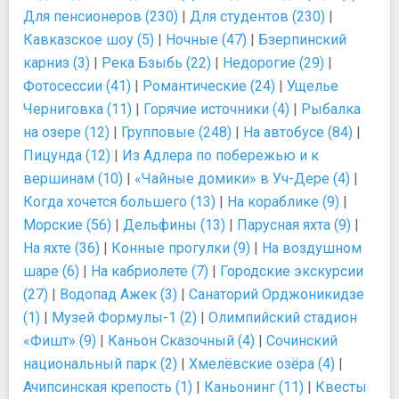
Для пенсионеров (230)
|
Для студентов (230)
|
Кавказское шоу (5)
|
Ночные (47)
|
Бзерпинский
карниз (3)
|
Река Бзыбь (22)
|
Недорогие (29)
|
Фотосессии (41)
|
Романтические (24)
|
Ущелье
Черниговка (11)
|
Горячие источники (4)
|
Рыбалка
на озере (12)
|
Групповые (248)
|
На автобусе (84)
|
Пицунда (12)
|
Из Адлера по побережью и к
вершинам (10)
|
«Чайные домики» в Уч-Дере (4)
|
Когда хочется большего (13)
|
На кораблике (9)
|
Морские (56)
|
Дельфины (13)
|
Парусная яхта (9)
|
На яхте (36)
|
Конные прогулки (9)
|
На воздушном
шаре (6)
|
На кабриолете (7)
|
Городские экскурсии
(27)
|
Водопад Ажек (3)
|
Санаторий Орджоникидзе
(1)
|
Музей Формулы-1 (2)
|
Олимпийский стадион
«Фишт» (9)
|
Каньон Сказочный (4)
|
Сочинский
национальный парк (2)
|
Хмелёвские озёра (4)
|
Ачипсинская крепость (1)
|
Каньонинг (11)
|
Квесты