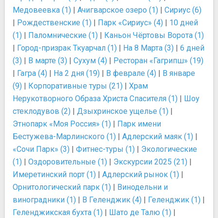
Медовеевка (1)
|
Ачигварское озеро (1)
|
Сириус (6)
|
Рождественские (1)
|
Парк «Сириус» (4)
|
10 дней
(1)
|
Паломнические (1)
|
Каньон Чёртовы Ворота (1)
|
Город-призрак Ткуарчал (1)
|
На 8 Марта (3)
|
6 дней
(3)
|
В марте (3)
|
Сухум (4)
|
Ресторан «Гагрипш» (19)
|
Гагра (4)
|
На 2 дня (19)
|
В феврале (4)
|
В январе
(9)
|
Корпоративные туры (21)
|
Храм
Нерукотворного Образа Христа Спасителя (1)
|
Шоу
стеклодувов (2)
|
Дзыхринское ущелье (1)
|
Этнопарк «Моя Россия» (1)
|
Парк имени
Бестужева-Марлинского (1)
|
Адлерский маяк (1)
|
«Сочи Парк» (3)
|
Фитнес-туры (1)
|
Экологические
(1)
|
Оздоровительные (1)
|
Экскурсии 2025 (21)
|
Имеретинский порт (1)
|
Адлерский рынок (1)
|
Орнитологический парк (1)
|
Винодельни и
виноградники (1)
|
В Геленджик (4)
|
Геленджик (1)
|
Геленджикская бухта (1)
|
Шато де Талю (1)
|