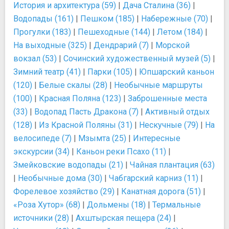
История и архитектура (59)
|
Дача Сталина (36)
|
Водопады (161)
|
Пешком (185)
|
Набережные (70)
|
Прогулки (183)
|
Пешеходные (144)
|
Летом (184)
|
На выходные (325)
|
Дендрарий (7)
|
Морской
вокзал (53)
|
Сочинский художественный музей (5)
|
Зимний театр (41)
|
Парки (105)
|
Юпшарский каньон
(120)
|
Белые скалы (28)
|
Необычные маршруты
(100)
|
Красная Поляна (123)
|
Заброшенные места
(33)
|
Водопад Пасть Дракона (7)
|
Активный отдых
(128)
|
Из Красной Поляны (31)
|
Нескучные (79)
|
На
велосипеде (7)
|
Мзымта (25)
|
Интересные
экскурсии (34)
|
Каньон реки Псахо (11)
|
Змейковские водопады (21)
|
Чайная плантация (63)
|
Необычные дома (30)
|
Чабгарский карниз (11)
|
Форелевое хозяйство (29)
|
Канатная дорога (51)
|
«Роза Хутор» (68)
|
Дольмены (18)
|
Термальные
источники (28)
|
Ахштырская пещера (24)
|