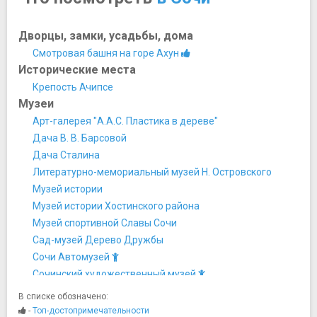
Дворцы, замки, усадьбы, дома
Смотровая башня на горе Ахун
Исторические места
Крепость Ачипсе
Музеи
Арт-галерея "А.А.С. Пластика в дереве"
Дача В. В. Барсовой
Дача Сталина
Литературно-мемориальный музей Н. Островского
Музей истории
Музей истории Хостинского района
Музей спортивной Славы Сочи
Сад-музей Дерево Дружбы
Сочи Автомузей
Сочинский художественный музей
Студия Художественного Стекла
В списке обозначено:
Ночная жизнь, рестораны, кабаре
-
Топ-достопримечательности