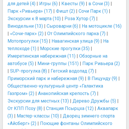
для детей (4)
|
Игры (6)
|
Квесты (9)
|
в Сочи (3)
|
Парк «Ривьера» (17)
|
Фишт (2)
|
Сочи Парк (1)
|
Экскурсии к 8 марта (10)
|
Роза Хутор (7)
|
Винодельни (13)
|
Сыроварни (6)
|
На мотоцикле (16)
|
«Сочи-парк» (2)
|
От Олимпийского парка (7)
|
Мотопрогулки (15)
|
Навагинская улица (9)
|
На
теплоходе (1)
|
Морские прогулки (35)
|
Имеретинская набережная (11)
|
Обзорные на
автобусе (5)
|
Мини-группы (151)
|
Парк Ривьера (2)
|
SUP-прогулка (8)
|
Гегский водопад (7)
|
Приморский парк и набережная (9)
|
В Пицунду (9)
|
Общественно-культурный центр «Галактика
Газпром» (2)
|
Анакопийская крепость (7)
|
Экскурсии для местных (13)
|
Дерево Дружбы (5)
|
От КПП Псоу (8)
|
Станция Псырцха (12)
|
Аквапарк
(3)
|
Мастер-классы (10)
|
Дворец зимнего спорта
«Айсберг» (2)
|
Поющие фонтаны Олимпийского