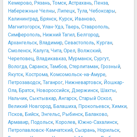
Дворец спорта Айсберг
Кемерово
Рестораны
,
Рязань
,
Томск
,
Астрахань
,
Пенза
,
Ледовая Арена Шайба
Столовые
Набережные Челны
,
Липецк
,
Тула
,
Чебоксары
,
Олимпийский стадион Фишт
Чурчхела
Калининград
,
Брянск
,
Курск
,
Иваново
,
Театры и концертные залы
Транспорт
Магнитогорск
,
Улан-Удэ
,
Тверь
,
Ставрополь
,
Зелёный театр
Аренда машины
Симферополь
,
Нижний Тагил
,
Белгород
,
Зимний театр
Движение общественного транспорта
Архангельск
,
Владимир
,
Севастополь
,
Курган
,
Концертный зал Фестивальный
Как добраться из аэропорта в Сочи
Смоленск
,
Калуга
,
Чита
,
Орел
,
Волжский
,
Храмы, соборы, монастыри
Приложения для заказа такси
Череповец
,
Владикавказ
,
Мурманск
,
Сургут
,
Свято-Троицкий храм
Сеть общественного транспорта
Вологда
,
Саранск
,
Тамбов
,
Стерлитамак
,
Грозный
,
Собор Святого Архистратига Михаила
Схема Аэропорта
Якутск
,
Кострома
,
Комсомольск-на-Амуре
,
Троице-Георгиевский женский монастырь
Безопасность
Храм Нерукотворного Образа Христа Спасителя
Петрозаводск
,
Таганрог
,
Нижневартовск
,
Йошкар-
Городские экстренные службы
Храм Преображения Господня
Ола
,
Братск
,
Новороссийск
,
Дзержинск
,
Шахты
,
Дешевый ночлег
Храм Рождества Пресвятой Богородицы
Нальчик
На море
,
Сыктывкар
,
Ангарск
,
Старый Оскол
,
Храм Святого Равноапостольного Великого князя
Пляжный отдых
Великий Новгород
,
Балашиха
,
Прокопьевск
,
Химки
,
Владимира
Смертельная опасность на море: обратное течение
Псков
,
Бийск
,
Энгельс
,
Рыбинск
,
Балаково
,
Церковь Казанской иконы Божией Матери
Частный извоз
Армавир
,
Подольск
,
Королев
,
Южно-Сахалинск
,
Активный отдых, аттракционы, развлечения
Схемы
Петропавловск-Камчатский
,
Сызрань
,
Норильск
,
Аквапарк Амфибиус
Схема курорта Роза Хутор