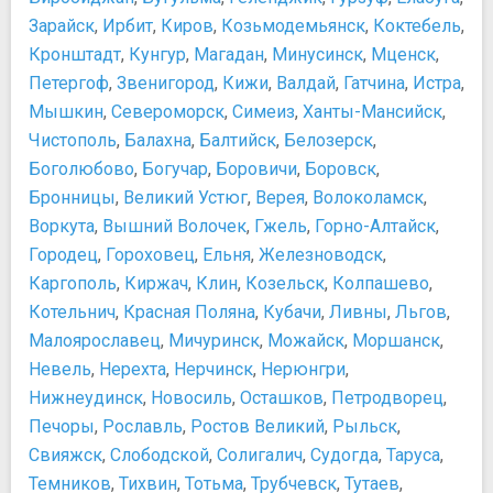
Свирское ущелье
Зарайск
,
Ирбит
,
Киров
,
Козьмодемьянск
,
Коктебель
,
Сочинский маяк
Кронштадт
,
Кунгур
,
Магадан
,
Минусинск
,
Мценск
,
Чайные домики
Петергоф
,
Звенигород
,
Кижи
,
Валдай
,
Гатчина
,
Истра
,
Мышкин
,
Североморск
,
Симеиз
,
Ханты-Мансийск
,
Чистополь
,
Балахна
,
Балтийск
,
Белозерск
,
Боголюбово
,
Богучар
,
Боровичи
,
Боровск
,
Бронницы
,
Великий Устюг
,
Верея
,
Волоколамск
,
Воркута
,
Вышний Волочек
,
Гжель
,
Горно-Алтайск
,
Городец
,
Гороховец
,
Ельня
,
Железноводск
,
Каргополь
,
Киржач
,
Клин
,
Козельск
,
Колпашево
,
Котельнич
,
Красная Поляна
,
Кубачи
,
Ливны
,
Льгов
,
Малоярославец
,
Мичуринск
,
Можайск
,
Моршанск
,
Невель
,
Нерехта
,
Нерчинск
,
Нерюнгри
,
Нижнеудинск
,
Новосиль
,
Осташков
,
Петродворец
,
Печоры
,
Рославль
,
Ростов Великий
,
Рыльск
,
Свияжск
,
Слободской
,
Солигалич
,
Судогда
,
Таруса
,
Темников
,
Тихвин
,
Тотьма
,
Трубчевск
,
Тутаев
,