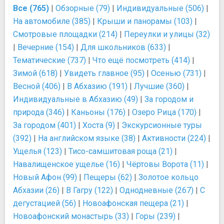
Все (765)
|
Обзорные (79)
|
Индивидуальные (506)
|
На автомобиле (385)
|
Крыши и панорамы (103)
|
Смотровые площадки (214)
|
Переулки и улицы (32)
|
Вечерние (154)
|
Для школьников (633)
|
Тематические (737)
|
Что ещё посмотреть (414)
|
Зимой (618)
|
Увидеть главное (95)
|
Осенью (731)
|
Весной (406)
|
В Абхазию (191)
|
Лучшие (360)
|
Индивидуальные в Абхазию (49)
|
За городом и
природа (346)
|
Каньоны (176)
|
Озеро Рица (170)
|
За городом (401)
|
Хоста (9)
|
Экскурсионные туры
(392)
|
На английском языке (38)
|
Активности (224)
|
Ущелья (123)
|
Тисо-самшитовая роща (21)
|
Навалищенское ущелье (16)
|
Чёртовы Ворота (11)
|
Новый Афон (99)
|
Пещеры (62)
|
Золотое кольцо
Абхазии (26)
|
В Гагру (122)
|
Однодневные (267)
|
С
дегустацией (56)
|
Новоафонская пещера (21)
|
Новоафонский монастырь (33)
|
Горы (239)
|