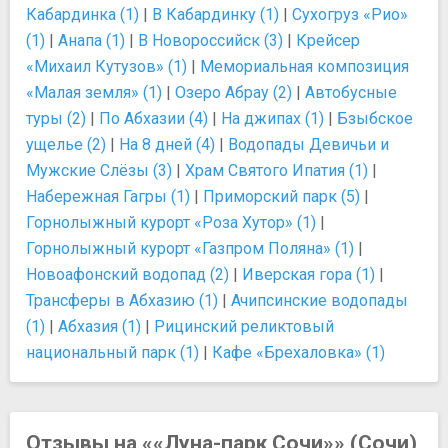
Кабардинка (1)
|
В Кабардинку (1)
|
Сухогруз «Рио»
(1)
|
Анапа (1)
|
В Новороссийск (3)
|
Крейсер
«Михаил Кутузов» (1)
|
Мемориальная композиция
«Малая земля» (1)
|
Озеро Абрау (2)
|
Автобусные
туры (2)
|
По Абхазии (4)
|
На джипах (1)
|
Бзыбское
ущелье (2)
|
На 8 дней (4)
|
Водопады Девичьи и
Мужские Слёзы (3)
|
Храм Святого Ипатия (1)
|
Набережная Гагры (1)
|
Приморский парк (5)
|
Горнолыжный курорт «Роза Хутор» (1)
|
Горнолыжный курорт «Газпром Поляна» (1)
|
Новоафонский водопад (2)
|
Иверская гора (1)
|
Трансферы в Абхазию (1)
|
Ачипсинские водопады
(1)
|
Абхазия (1)
|
Рицинский реликтовый
национальный парк (1)
|
Кафе «Брехаловка» (1)
Отзывы на ««Луна-парк Сочи»» (Сочи)