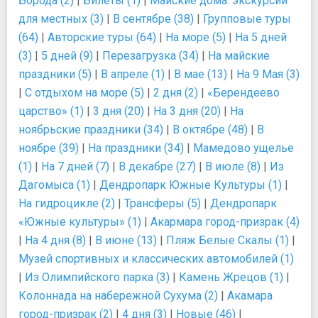
Борода (2)
|
Билеты (1)
|
Майские дома: экскурсии
для местных (3)
|
В сентябре (38)
|
Групповые туры
(64)
|
Авторские туры (64)
|
На море (5)
|
На 5 дней
(3)
|
5 дней (9)
|
Перезагрузка (34)
|
На майские
праздники (5)
|
В апреле (1)
|
В мае (13)
|
На 9 Мая (3)
|
С отдыхом на море (5)
|
2 дня (2)
|
«Берендеево
царство» (1)
|
3 дня (20)
|
На 3 дня (20)
|
На
ноябрьские праздники (34)
|
В октябре (48)
|
В
ноябре (39)
|
На праздники (34)
|
Мамедово ущелье
(1)
|
На 7 дней (7)
|
В декабре (27)
|
В июле (8)
|
Из
Дагомыса (1)
|
Дендропарк Южные Культуры (1)
|
На гидроцикле (2)
|
Трансферы (5)
|
Дендропарк
«Южные культуры» (1)
|
Акармара город-призрак (4)
|
На 4 дня (8)
|
В июне (13)
|
Пляж Белые Скалы (1)
|
Музей спортивных и классических автомобилей (1)
|
Из Олимпийского парка (3)
|
Камень Жрецов (1)
|
Колоннада на набережной Сухума (2)
|
Акамара
город-призрак (2)
|
4 дня (3)
|
Новые (46)
|