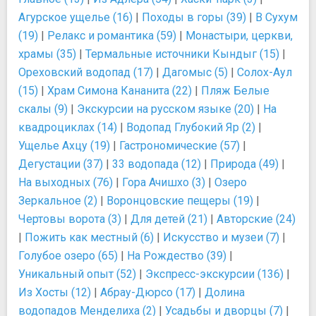
Агурское ущелье (16)
|
Походы в горы (39)
|
В Сухум
(19)
|
Релакс и романтика (59)
|
Монастыри, церкви,
храмы (35)
|
Термальные источники Кындыг (15)
|
Ореховский водопад (17)
|
Дагомыс (5)
|
Солох-Аул
(15)
|
Храм Симона Кананита (22)
|
Пляж Белые
скалы (9)
|
Экскурсии на русском языке (20)
|
На
квадроциклах (14)
|
Водопад Глубокий Яр (2)
|
Ущелье Ахцу (19)
|
Гастрономические (57)
|
Дегустации (37)
|
33 водопада (12)
|
Природа (49)
|
На выходных (76)
|
Гора Ачишхо (3)
|
Озеро
Зеркальное (2)
|
Воронцовские пещеры (19)
|
Чертовы ворота (3)
|
Для детей (21)
|
Авторские (24)
|
Пожить как местный (6)
|
Искусство и музеи (7)
|
Голубое озеро (65)
|
На Рождество (39)
|
Уникальный опыт (52)
|
Экспресс-экскурсии (136)
|
Из Хосты (12)
|
Абрау-Дюрсо (17)
|
Долина
водопадов Менделиха (2)
|
Усадьбы и дворцы (7)
|