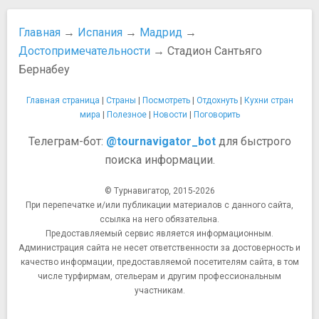
Храм Дебод
DIVA: Tax free теперь легко и быстро!
Церковь Калатравас
Как вернуть TAX FREE
Главная
→
Испания
→
Мадрид
→
Церковь Сан Николас
Как добраться из Мадрида в Аутлет центр Las Rozas
Достопримечательности
→ Стадион Сантьяго
Церковь Сан-Андрес
Village
Бернабеу
Церковь Сан-Херонимо-эль-Реаль
Когда распродажи в Испании
Активный отдых, аттракционы, развлечения
Магазины и торговые центры
Главная страница
|
Страны
|
Посмотреть
|
Отдохнуть
|
Кухни стран
Арена для боя быков «Лас-Вентас»
Таможенные правила Испании
мира
|
Полезное
|
Новости
|
Поговорить
Прочее
Что привезти в подарок
Телеграм-бот:
Башня Пикассо
@tournavigator_bot
для быстрого
Еда и напитки
Вокзал Аточа
поиска информации.
Вина Испании
Ворота в Европу
Гастрономические традиции
Деловой центр Куатро-Торрес
© Турнавигатор, 2015-2026
Испанская кухня
При перепечатке и/или публикации материалов с данного сайта,
Рынок Эль Растро
Испанская кухня - 2
ссылка на него обязательна.
Испанские национальные алкогольные напитки
Предоставляемый сервис является информационным.
Испанский бренди
Администрация сайта не несет ответственности за достоверность и
качество информации, предоставляемой посетителям сайта, в том
Испанский крепкий алкоголь
числе турфирмам, отельерам и другим профессиональным
Ликеры Испании
участникам.
Хамон
​10 популярных тапас-баров Мадрида