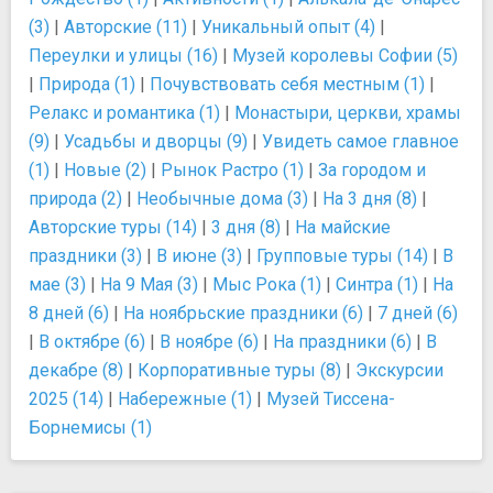
(3)
|
Авторские (11)
|
Уникальный опыт (4)
|
Переулки и улицы (16)
|
Музей королевы Софии (5)
|
Природа (1)
|
Почувствовать себя местным (1)
|
Релакс и романтика (1)
|
Монастыри, церкви, храмы
(9)
|
Усадьбы и дворцы (9)
|
Увидеть самое главное
(1)
|
Новые (2)
|
Рынок Растро (1)
|
За городом и
природа (2)
|
Необычные дома (3)
|
На 3 дня (8)
|
Авторские туры (14)
|
3 дня (8)
|
На майские
праздники (3)
|
В июне (3)
|
Групповые туры (14)
|
В
мае (3)
|
На 9 Мая (3)
|
Мыс Рока (1)
|
Синтра (1)
|
На
8 дней (6)
|
На ноябрьские праздники (6)
|
7 дней (6)
|
В октябре (6)
|
В ноябре (6)
|
На праздники (6)
|
В
декабре (8)
|
Корпоративные туры (8)
|
Экскурсии
2025 (14)
|
Набережные (1)
|
Музей Тиссена-
Борнемисы (1)