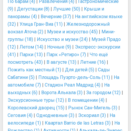
По барам (4)
|
Развлечения (4)
|
Гастрономические
(9)
|
Дегустации (8)
|
Лучшие (50)
|
Крыши и
панорамы (4)
|
Вечерние (37)
|
На английском языке
(32)
|
Улица Гран-Виа (11)
|
Железнодорожный
вокзал Аточа (2)
|
Музеи и искусство (45)
|
Мини-
группы (18)
|
Искусство и музеи (24)
|
Музей Прадо
(12)
|
Летом (14)
|
Ночные (9)
|
Экспресс-экскурсии
(41)
|
Парки (13)
|
Парк «Ретиро» (7)
|
Что ещё
посмотреть (43)
|
В августе (13)
|
Летние (16)
|
Пожить как местный (1)
|
Для детей (5)
|
Сады
Сабатини (5)
|
Площадь Пуэрто-дель-Соль (11)
|
На
автомобиле (7)
|
Стадион Реал Мадрид (4)
|
На
выходных (6)
|
Ворота Алькала (3)
|
За городом (12)
|
Экскурсионные туры (12)
|
В помещении (4)
|
Королевский дворец (15)
|
Рынок Сан-Мигель (3)
|
Сеговия (4)
|
Однодневные (3)
|
Эскориал (3)
|
На
велосипеде (1)
|
Квартал Barrio de las Letras (3)
|
На
Рождество (1)
|
Активности (1)
|
Алькала-де-Энарес