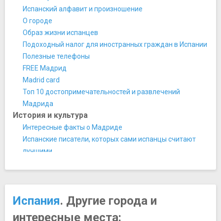
Ночная жизнь, рестораны, кабаре
Испанский алфавит и произношение
Винотека Моратин
О городе
Ночной клуб Театро Капитал
Образ жизни испанцев
Фламенко Каса Патас
Подоходный налог для иностранных граждан в Испании
Шоколатерия Сан Хинес
Полезные телефоны
Памятники, скульптуры, статуи
​FREE Мадрид
Ворота Алькала
​Madrid card
Ворота Толедо
​Топ 10 достопримечательностей и развлечений
Медведь и земляничное дерево
Мадрида
Парки и природные достопримечательности
История и культура
Бульвар Пасео-дель-Прадо
Интересные факты о Мадриде
Королевский Ботанический сад
Испанские писатели, которых сами испанцы считают
Парк Буэн-Ретиро
лучшими
Парк Кампо дель Моро
Культура Испании
Парк Каса-де-Кампо
Откуда пошла традиция съедать 12 виноградин в
Парк Мадрид Рио
новогоднюю ночь?
Площади, улицы, фонтаны, районы
Испания
. Другие города и
События и народные праздники Мадрида
Восточная площадь
Статуя "Медведь и земляничное дерево"
интересные места:
Пласа-де-ла-Паха