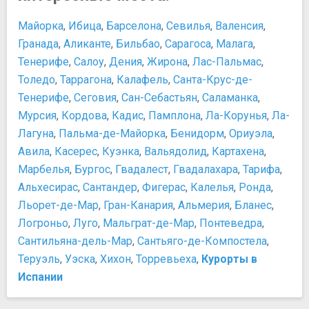
Персоны
Пласа-Майор
Антони Гауди - всемирно признанный испанский
Майорка
,
Ибица
,
Барселона
,
Севилья
,
Валенсия
,
Площадь Испании
архитектор
Гранада
,
Аликанте
,
Бильбао
,
Сарагоса
,
Малага
,
Площадь Кановас-дель-Кастильо
Пабло Пикассо
Тенерифе
,
Салоу
,
Дения
,
Жирона
,
Лас-Пальмас
,
Площадь Пуэрта де Соль
Сальвадор Дали
Толедо
,
Таррагона
,
Калафель
,
Санта-Крус-де-
Площадь Сибелес
Федерико Гарсиа Лорка
Тенерифе
,
Сеговия
,
Сан-Себастьян
,
Саламанка
,
Улица Гран-Виа
Хайме I - Завоеватель
Фонтан Падший ангел
Мурсия
,
Кордова
,
Кадис
,
Памплона
,
Ла-Корунья
,
Ла-
Христофор Колумб
Спортивные сооружения
Лагуна
,
Пальма-де-Майорка
,
Бенидорм
,
Ориуэла
,
​Веласкес Диего
Стадион Сантьяго Бернабеу
Авила
​Мигель де Сервантес Сааведра
,
Касерес
,
Куэнка
,
Вальядолид
,
Картахена
,
Театры и концертные залы
​Франсиско Хосе де Гойя-и-Лусиентес
Марбелья
,
Бургос
,
Гвадалест
,
Гвадалахара
,
Тарифа
,
Королевская консерватория Мадрида
Развлечения и отдых
Альхесирас
,
Сантандер
,
Фигерас
,
Калелья
,
Ронда
,
Королевский театр
Город развлечений
Льорет-де-Мар
,
Гран-Канария
,
Альмерия
,
Бланес
,
Храмы, соборы, монастыри
Коррида - люди сражаются против огромных быков
Логроньо
,
Луго
,
Мальграт-де-Мар
,
Понтеведра
,
Королевский собор св.Франциска Великого
Лучшие рестораны
Сантильяна-дель-Мар
,
Сантьяго-де-Компостела
,
Монастырь Дескальсас Реалес
Ночные клубы
Теруэль
,
Уэска
,
Хихон
,
Торревьеха
,
Курорты в
Монастырь Энкарнасьон
Путешествие с детьми
Испании
Пустынь Святого Антония Флоридского
Фламенко - потрясающее представление
Собор Альмудена
Покупки