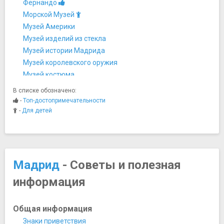
Фернандо
Морской Музей
Музей Америки
Музей изделий из стекла
Музей истории Мадрида
Музей королевского оружия
Музей костюма
Музей Ласаро Гальдиано
В списке обозначено:
Музей Прадо
-
Топ-достопримечательности
Музей Романтизма
-
Для детей
Музей Серральбо
Музей Тиссена-Борнемисы
Национальный антропологический музей в Мадриде
Национальный археологический музей
Мадрид
- Советы и полезная
Национальный музей декоративного искусства
информация
Национальный музей техники и технологии
Форум Мадрид
Хрустальный дворец
Общая информация
Центр искусств королевы Софии
Знаки приветствия