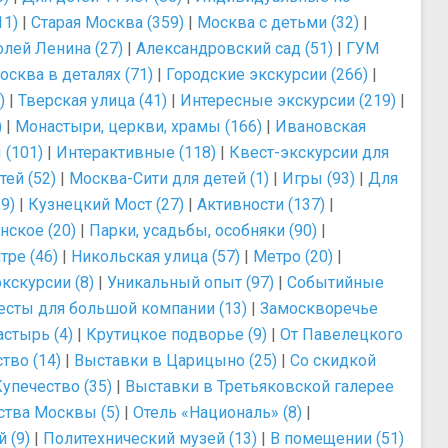
11)
|
Старая Москва (359)
|
Москва с детьми (32)
|
лей Ленина (27)
|
Александровский сад (51)
|
ГУМ
осква в деталях (71)
|
Городские экскурсии (266)
|
)
|
Тверская улица (41)
|
Интересные экскурсии (219)
|
)
|
Монастыри, церкви, храмы (166)
|
Ивановская
 (101)
|
Интерактивные (118)
|
Квест-экскурсии для
ей (52)
|
Москва-Сити для детей (1)
|
Игры (93)
|
Для
9)
|
Кузнецкий Мост (27)
|
Активности (137)
|
нское (20)
|
Парки, усадьбы, особняки (90)
|
тре (46)
|
Никольская улица (57)
|
Метро (20)
|
кскурсии (8)
|
Уникальный опыт (97)
|
Событийные
есты для большой компании (13)
|
Замоскворечье
стырь (4)
|
Крутицкое подворье (9)
|
От Павелецкого
тво (14)
|
Выставки в Царицыно (25)
|
Со скидкой
упечество (35)
|
Выставки в Третьяковской галерее
ства Москвы (5)
|
Отель «Националь» (8)
|
 (9)
|
Политехнический музей (13)
|
В помещении (51)