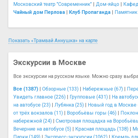
Московский театр "Современник"
|
Дом-яйцо
|
Кафед
Чайный дом Перлова
|
Клуб Пропаганда
|
Памятник
Показать «Трамвай Аннушка» на карте
Экскурсии в Москве
Все экскурсии на русском языке. Можно сразу выбр
Все (1387)
|
Обзорные (133)
|
Набережные (67)
|
Пере
Увидеть главное (226)
|
Групповые (431)
|
На автобусе
на автобусе (23)
|
Лубянка (25)
|
Новый год в Москве 
от трёх вокзалов (11)
|
Воробьёвы горы (46)
|
Поклонн
набережной (24)
|
Смотровая площадка на Воробьёвых
Вечерние на автобусе (5)
|
Красная площадь (138)
|
Мо
Парки (149)
|
Экспресс-экскурсии (1062)
|
Кремль для