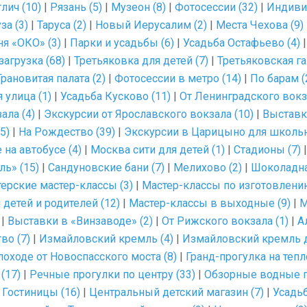
глич (10)
|
Рязань (5)
|
Музеон (8)
|
Фотосессии (32)
|
Индиви
за (3)
|
Таруса (2)
|
Новый Иерусалим (2)
|
Места Чехова (9)
я «ОКО» (3)
|
Парки и усадьбы (6)
|
Усадьба Остафьево (4)
агрузка (68)
|
Третьяковка для детей (7)
|
Третьяковская га
Грановитая палата (2)
|
Фотосессии в метро (14)
|
По барам (
 улица (1)
|
Усадьба Кусково (11)
|
От Ленинградского вокза
ала (4)
|
Экскурсии от Ярославского вокзала (10)
|
Выставк
5)
|
На Рождество (39)
|
Экскурсии в Царицыно для школьн
на автобусе (4)
|
Москва сити для детей (1)
|
Стадионы (7)
ь» (15)
|
Сандуновские бани (7)
|
Мелихово (2)
|
Шоколадна
ерские мастер-классы (3)
|
Мастер-классы по изготовлени
детей и родителей (12)
|
Мастер-классы в выходные (9)
|
М
|
Выставки в «Винзаводе» (2)
|
От Рижского вокзала (1)
|
А
во (7)
|
Измайловский кремль (4)
|
Измайловский кремль д
лоходе от Новоспасского моста (8)
|
Гранд-прогулка на тепл
(17)
|
Речные прогулки по центру (33)
|
Обзорные водные п
|
Гостиницы (16)
|
Центральный детский магазин (7)
|
Усадь