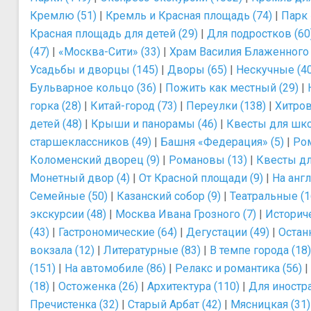
Кремлю (51)
|
Кремль и Красная площадь (74)
|
Парк 
Красная площадь для детей (29)
|
Для подростков (60
(47)
|
«Москва-Сити» (33)
|
Храм Василия Блаженного 
Усадьбы и дворцы (145)
|
Дворы (65)
|
Нескучные (4
Бульварное кольцо (36)
|
Пожить как местный (29)
|
горка (28)
|
Китай-город (73)
|
Переулки (138)
|
Хитров
детей (48)
|
Крыши и панорамы (46)
|
Квесты для шко
старшеклассников (49)
|
Башня «Федерация» (5)
|
Ром
Коломенский дворец (9)
|
Романовы (13)
|
Квесты для
Монетный двор (4)
|
От Красной площади (9)
|
На анг
Семейные (50)
|
Казанский собор (9)
|
Театральные (1
экскурсии (48)
|
Москва Ивана Грозного (7)
|
Историче
(43)
|
Гастрономические (64)
|
Дегустации (49)
|
Остан
вокзала (12)
|
Литературные (83)
|
В темпе города (18)
(151)
|
На автомобиле (86)
|
Релакс и романтика (56)
|
(18)
|
Остоженка (26)
|
Архитектура (110)
|
Для иностра
Пречистенка (32)
|
Старый Арбат (42)
|
Мясницкая (31)