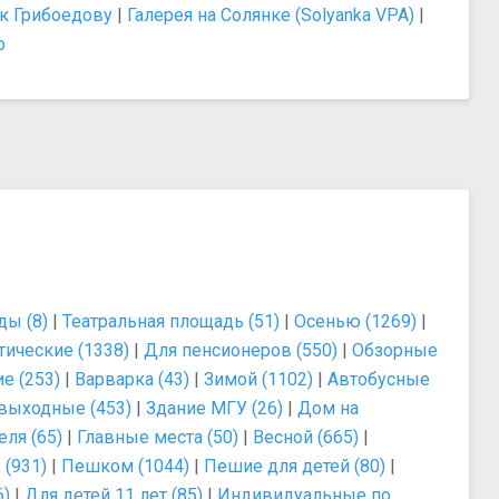
к Грибоедову
|
Галерея на Солянке (Solyanka VPA)
|
о
ы (8)
|
Театральная площадь (51)
|
Осенью (1269)
|
тические (1338)
|
Для пенсионеров (550)
|
Обзорные
е (253)
|
Варварка (43)
|
Зимой (1102)
|
Автобусные
выходные (453)
|
Здание МГУ (26)
|
Дом на
еля (65)
|
Главные места (50)
|
Весной (665)
|
(931)
|
Пешком (1044)
|
Пешие для детей (80)
|
6)
|
Для детей 11 лет (85)
|
Индивидуальные по