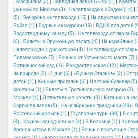
|
Мосфильм (3)
|
Подводная лодка Б-396 (1)
|
Квесты 
ужином по Москве (3)
|
На теплоходе с обедом (14)
|
(5)
|
Вечерние на теплоходе (15)
|
На двухэтажном авт
Ройал (1)
|
Водные экскурсии (19)
|
ВДНХ для детей (9
Водоотводному каналу (5)
|
На теплоходе от парка Гор
(6)
|
Билеты в Оружейную палату (4)
|
На кораблике (
На теплоходе с дискотекой (4)
|
На теплоходе от Марь
Подмосковью (7)
|
Речные от Устьинского моста (7)
Ботанический сад (1)
|
Рождественские (12)
|
Мастер-
на природе (2)
|
2 дня (6)
|
«Бункер Сталина» (3)
|
От т
детей (1)
|
Конные прогулки (6)
|
Цветной бульвар (5)
Фонтаны (1)
|
Билеты в Третьяковскую галерею (2)
|
Москве (4)
|
Детективные квесты (3)
|
Катание на хас
Сергиева лавра (5)
|
На ноябрьские праздники (49)
|
В
Ростовский кремль (1)
|
Групповые туры (98)
|
В сент
(4)
|
Круизы однодневные (4)
|
В Коломну (1)
|
Коломн
Аренда катера в Москве (1)
|
Речные прогулки в Стро
космос (1)
|
На теплоходе от Коломенского (1)
|
Новые