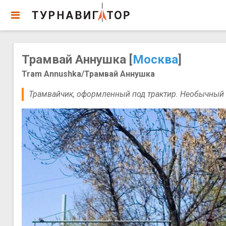
Трамвай Аннушка [
Москва
]
Tram Annushka/Трамвай Аннушка
Трамвайчик, оформленный под трактир. Необычный п