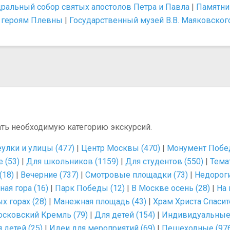
ральный собор святых апостолов Петра и Павла
|
Памятни
 героям Плевны
|
Государственный музей В.В. Маяковског
ать необходимую категорию экскурсий.
улки и улицы (477)
|
Центр Москвы (470)
|
Монумент Побед
 (53)
|
Для школьников (1159)
|
Для студентов (550)
|
Тема
(18)
|
Вечерние (737)
|
Смотровые площадки (73)
|
Недороги
ая гора (16)
|
Парк Победы (12)
|
В Москве осень (28)
|
На 
 горах (28)
|
Манежная площадь (43)
|
Храм Христа Спасит
сковский Кремль (79)
|
Для детей (154)
|
Индивидуальные 
 детей (25)
|
Идеи для мероприятий (69)
|
Пешеходные (97