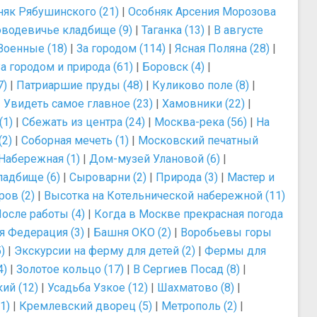
няк Рябушинского (21)
|
Особняк Арсения Морозова
водевичье кладбище (9)
|
Таганка (13)
|
В августе
Военные (18)
|
За городом (114)
|
Ясная Поляна (28)
|
а городом и природа (61)
|
Боровск (4)
|
7)
|
Патриаршие пруды (48)
|
Куликово поле (8)
|
|
Увидеть самое главное (23)
|
Хамовники (22)
|
(1)
|
Сбежать из центра (24)
|
Москва-река (56)
|
На
(2)
|
Соборная мечеть (1)
|
Московский печатный
Набережная (1)
|
Дом-музей Улановой (6)
|
ладбище (6)
|
Сыроварни (2)
|
Природа (3)
|
Мастер и
ров (2)
|
Высотка на Котельнической набережной (11)
осле работы (4)
|
Когда в Москве прекрасная погода
 Федерация (3)
|
Башня ОКО (2)
|
Воробьевы горы
)
|
Экскурсии на ферму для детей (2)
|
Фермы для
4)
|
Золотое кольцо (17)
|
В Сергиев Посад (8)
|
ий (12)
|
Усадьба Узкое (12)
|
Шахматово (8)
|
1)
|
Кремлевский дворец (5)
|
Метрополь (2)
|