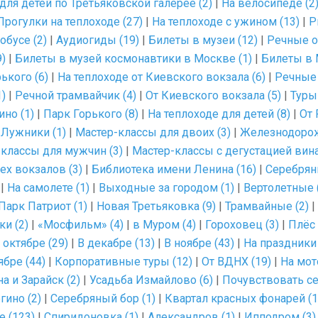
для детей по Третьяковской галерее (2)
|
На велосипеде (2
Прогулки на теплоходе (27)
|
На теплоходе с ужином (13)
|
Р
обусе (2)
|
Аудиогиды (19)
|
Билеты в музеи (12)
|
Речные о
)
|
Билеты в музей космонавтики в Москве (1)
|
Билеты в 
ького (6)
|
На теплоходе от Киевского вокзала (6)
|
Речные 
1)
|
Речной трамвайчик (4)
|
От Киевского вокзала (5)
|
Туры
ино (1)
|
Парк Горького (8)
|
На теплоходе для детей (8)
|
От 
|
Лужники (1)
|
Мастер-классы для двоих (3)
|
Железнодорож
классы для мужчин (3)
|
Мастер-классы с дегустацией вина
рех вокзалов (3)
|
Библиотека имени Ленина (16)
|
Серебрян
|
На самолете (1)
|
Выходные за городом (1)
|
Вертолетные 
Парк Патриот (1)
|
Новая Третьяковка (9)
|
Трамвайные (2)
|
ки (2)
|
«Мосфильм» (4)
|
в Муром (4)
|
Гороховец (3)
|
Плёс 
 октябре (29)
|
В декабре (13)
|
В ноябре (43)
|
На праздники 
ябре (44)
|
Корпоративные туры (12)
|
От ВДНХ (19)
|
На мот
а и Зарайск (2)
|
Усадьба Измайлово (6)
|
Почувствовать се
гино (2)
|
Серебряный бор (1)
|
Квартал красных фонарей (1
 (123)
|
Спиридоновка (1)
|
Александров (1)
|
Ипподром (3)