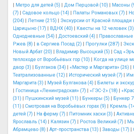
|
Метро для детей (5)
|
Дом Перцовой (10)
|
Масоны (
(7)
|
Садовое кольцо (14)
|
Палаты Романовых (7)
|
Но
(204)
|
Летние (215)
|
Экскурсии от Красной площади 
Царицыно (17)
|
ВДНХ (40)
|
Квесты на 12 человек (3)
Однодневные (54)
|
Достоевский (4)
|
Православные 
Ржев (8)
|
в Сергиев Посад (2)
|
Прогулки (287)
|
Экск
Новый Арбат (20)
|
Владимир Высоцкий (5)
|
Сад «Эрм
теплоходе от Воробьёвых гор (10)
|
Когда на улице мо
двор (3)
|
Булгаков (34)
|
«Мастер и Маргарита» (26)
|
Театрализованные (12)
|
Исторический музей (7)
|
Им
Маргарита (3)
|
Музей Булгакова (4)
|
Билеты и экскур
|
Гостиница «Ленинградская» (7)
|
«ГЭС-2» (18)
|
«Крас
(31)
|
Пушкинский музей (11)
|
Бункеры (5)
|
Бункер 7
(11)
|
Смотровая на Воробьёвых горах (9)
|
Кремль (1
детей (7)
|
На ферму (7)
|
Питомник хаски (3)
|
Активны
Ярославль (14)
|
Калязин (7)
|
Ростов Великий (7)
|
Мы
Абрамцево (8)
|
Арт-пространства (13)
|
Заводы (17)
|