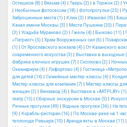
Осташков (8)
|
Вязьма (4)
|
Тверь (2)
|
в Торжок (2)
|
У
|
Необычные фотосессии (18)
|
Фотопрогулки (25)
|
Ру
Заброшенные места (1)
|
Клин (3)
|
Иваново (9)
|
Башн
Канал имени Москвы (5)
|
Места Пушкина (20)
|
Перез
(3)
|
Усадьба Мураново (2)
|
Гжель (4)
|
Быково (11)
|
«Патриот» (5)
|
Храм Вооруженных сил (6)
|
Поварская
(1)
|
От Ярославского вокзала (4)
|
От Казанского вокз
современного искусства (3)
|
Выставки в выходные (
Фабрика елочных игрушек (7)
|
Сколково (2)
|
Ночные 
Океанариум (4)
|
Лефортово (4)
|
Гостиница «Метропол
для детей (14)
|
Семейные мастер-классы (4)
|
Кондит
Мастер-классы для компании (7)
|
Мастер-классы для 
женщин (2)
|
Винзавод (4)
|
Выставки в «ARTPLAY» (1)
театр (15)
|
Сборные экскурсии в Москве (5)
|
Искусст
Речные прогулки (49)
|
Водные прогулки (36)
|
На теп
(9)
|
Корабль-ресторан (16)
|
По Москве-реке на 1 час 
теплоходе Ривьера (10)
|
Аренда яхты в Москве (11)