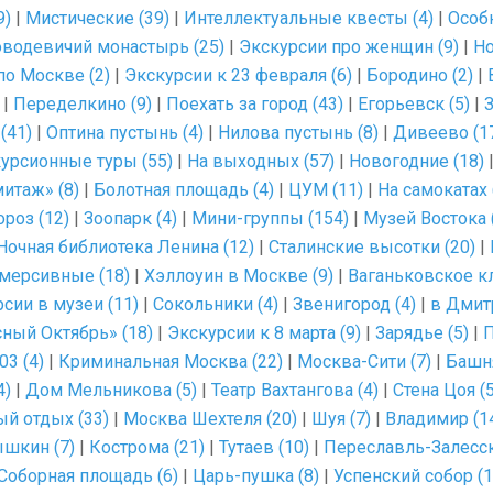
9)
|
Мистические (39)
|
Интеллектуальные квесты (4)
|
Особ
водевичий монастырь (25)
|
Экскурсии про женщин (9)
|
Но
по Москве (2)
|
Экскурсии к 23 февраля (6)
|
Бородино (2)
|
|
Переделкино (9)
|
Поехать за город (43)
|
Егорьевск (5)
|
З
(41)
|
Оптина пустынь (4)
|
Нилова пустынь (8)
|
Дивеево (1
урсионные туры (55)
|
На выходных (57)
|
Новогодние (18)
итаж» (8)
|
Болотная площадь (4)
|
ЦУМ (11)
|
На самокатах 
роз (12)
|
Зоопарк (4)
|
Мини-группы (154)
|
Музей Востока 
Ночная библиотека Ленина (12)
|
Сталинские высотки (20)
|
мерсивные (18)
|
Хэллоуин в Москве (9)
|
Ваганьковское к
сии в музеи (11)
|
Сокольники (4)
|
Звенигород (4)
|
в Дмит
ный Октябрь» (18)
|
Экскурсии к 8 марта (9)
|
Зарядье (5)
|
П
03 (4)
|
Криминальная Москва (22)
|
Москва-Сити (7)
|
Башня
4)
|
Дом Мельникова (5)
|
Театр Вахтангова (4)
|
Стена Цоя (5
й отдых (33)
|
Москва Шехтеля (20)
|
Шуя (7)
|
Владимир (1
шкин (7)
|
Кострома (21)
|
Тутаев (10)
|
Переславль-Залесск
Соборная площадь (6)
|
Царь-пушка (8)
|
Успенский собор (1