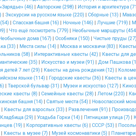
«Зарядье» (46)
|
Авторские (298)
|
История и архитектура (7
)
|
Экскурсии на русском языке (220)
|
Сборные (13)
|
Мавзо
(54)
|
Спасская башня (16)
|
Ночные (146)
|
Лучшие (719)
|
М
09)
|
Что ещё посмотреть (779)
|
Необычные маршруты (454
Необычные дома (167)
|
Особняки (150)
|
Чистые пруды (27
ка (33)
|
Места силы (14)
|
Москва и москвичи (83)
|
Квесты
льников (58)
|
Интерактивные квесты (42)
|
Квесты для дет
антические (35)
|
Искусство и музеи (91)
|
Дом Пашкова (1
 детей 7 лет (29)
|
Квесты на день рождения (12)
|
Коломе
лийском языке (114)
|
Городские квесты (36)
|
Квесты в цен
6)
|
Тверской бульвар (31)
|
Музеи и искусство (127)
|
Киноэ
ские квесты (8)
|
Семейные квесты (28)
|
Летом (220)
|
Кв
кинская башня (14)
|
Святые места (54)
|
Новоспасский мона
|
Квесты для взрослых (33)
|
Развлечения (91)
|
Производс
Кладбища (29)
|
Усадьба Горки (14)
|
Пятницкая улица (7)
|
К
нцев (19)
|
Корпоративные квесты (6)
|
СССР (53)
|
Посоль
|
Квесты в музее (7)
|
Музей космонавтики (5)
|
Планетарий