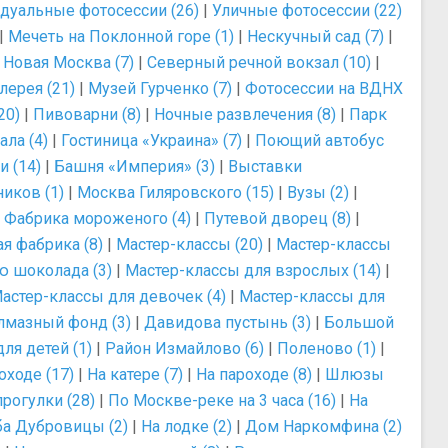
дуальные фотосессии (26)
|
Уличные фотосессии (22)
|
Мечеть на Поклонной горе (1)
|
Нескучный сад (7)
|
|
Новая Москва (7)
|
Северный речной вокзал (10)
|
лерея (21)
|
Музей Гурченко (7)
|
Фотосессии на ВДНХ
20)
|
Пивоварни (8)
|
Ночные развлечения (8)
|
Парк
ла (4)
|
Гостиница «Украина» (7)
|
Поющий автобус
и (14)
|
Башня «Империя» (3)
|
Выставки
иков (1)
|
Москва Гиляровского (15)
|
Вузы (2)
|
|
Фабрика мороженого (4)
|
Путевой дворец (8)
|
я фабрика (8)
|
Мастер-классы (20)
|
Мастер-классы
ю шоколада (3)
|
Мастер-классы для взрослых (14)
|
астер-классы для девочек (4)
|
Мастер-классы для
лмазный фонд (3)
|
Давидова пустынь (3)
|
Большой
ля детей (1)
|
Район Измайлово (6)
|
Поленово (1)
|
оходе (17)
|
На катере (7)
|
На пароходе (8)
|
Шлюзы
рогулки (28)
|
По Москве-реке на 3 часа (16)
|
На
ба Дубровицы (2)
|
На лодке (2)
|
Дом Наркомфина (2)