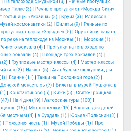
)
|
На теплоходе с музыкой (8)
|
Речные прогулки с
ивер Палас (3)
|
Речные прогулки от «Москва-Сити»
т гостиницы «Украина» (3)
|
Круиз (3)
|
Рэдиссон
Музей космонавтики (2)
|
Билеты (9)
|
Речные по
прогулки от парка «Зарядье» (5)
|
Оружейная палата
 по реке на теплоходе из Москвы (1)
|
Морские (1)
|
Речного вокзала (4)
|
Прогулки на теплоходе по
ные вокзалы (4)
|
Площадь трёх вокзалов (4)
|
 (2)
|
Групповые мастер-классы (4)
|
Мастер-классы
ый век (2)
|
На яхте (5)
|
Автобусные экскурсии для
(1)
|
Есенин (11)
|
Танки на Поклонной горе (2)
|
Донской монастырь (7)
|
Билеты в музей Пушкина в
(1)
|
Константиново (5)
|
Кижи (5)
|
Свято-Троицкая
(47)
|
На 4 дня (19)
|
Авторские туры (100)
|
оцикле (16)
|
Мотопрогулки (16)
|
Водные для детей
бя местным (4)
|
в Суздаль (1)
|
Юрьев-Польский (3)
|
)
|
Пожарная часть (1)
|
Музей Победы (1)
|
Про
|
Союзмультфильм (3)
|
Новый год и Рождество (1)
|