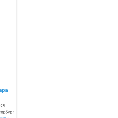
ара
ся
тербург
строва