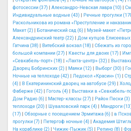
фотосессии (37)
|
Александро-Невская лавра (10)
|
См
Индивидуальные водные (43)
|
Речные прогулки (17
Раскольникова из романа «Преступление и наказание
Макет (2)
|
Ботанический сад (6)
|
Музей-макет «Петро
Александринский театр (22)
|
Дом купцов Елисеевых 
Гатчина (38)
|
Витебский вокзал (18)
|
Сбежать из горо
большой компании (27)
|
Квесты для двоих (17)
|
Имп
«Севкабель-порт» (18)
|
«Лахта-центр» (32)
|
Выставки
Дворец Бобринских (2)
|
Маяки (12)
|
Выборг (30)
|
Го
Ночные на теплоходе (42)
|
Ледокол «Красин» (1)
|
Ст
(4)
|
В Екатерининский дворец на автобусе (29)
|
Холо
Фаберже (42)
|
Гоголь (4)
|
Выставки в «Севкабель-по
Дом Радио (6)
|
Мастер-классы (27)
|
Район Пески (3)
теплоходе (20)
|
Шуваловский парк (4)
|
Мандроги (13
(17)
|
Обзорные с посещением Эрмитажа (6)
|
в Псков
прогулки (7)
|
Петергоф ночные (4)
|
Академия Штигли
На кораблике (2)
|
Чижик-Пыжик (5)
|
Репино (8)
|
Фор