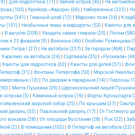
9)
|
Для подростков (71)
|
Заячий остров (45)
|
На автомобил
рова (105)
|
Крейсер «Аврора» (66)
|
Набережные (323)
|
Но
руппы (341)
|
Главный штаб (12)
|
Марсово поле (34)
|
Кладб
ты (101)
|
Необычные темы и маршруты (53)
|
Квесты для в
)
|
В августе (209)
|
Увидеть самое главное (20)
|
Летом (583
сии к 23 февраля (9)
|
Военные (46)
|
Особняк Румянцева (5
мик Петра I (27)
|
На автобусе (237)
|
За городом (468)
|
Пар
 Карелию на автобусе (24)
|
Сортавала (35)
|
«Рускеала» (44
|
Квесты для подростков (62)
|
Квесты для детей (51)
|
Фонт
етергоф (31)
|
Фонтаны Петергофа (50)
|
Морской Никольск
мерсивные (13)
|
По дворам и парадным (14)
|
Персоны Пе
(90)
|
Места Пушкина (39)
|
Царскосельский лицей Пушкина
 острова (5)
|
Каменный остров (19)
|
Форты Кронштадта (
гоявленский морской собор (25)
|
По крышам (37)
|
Смотр
кий дворец (53)
|
Павловский дворец (17)
|
От Гостиного дв
го вокзала (28)
|
От площади Восстания (28)
|
Рок (22)
|
Заб
нэй (2)
|
В помещении (102)
|
В Петергоф на автобусе (22)
о каналам (69)
|
Экскурсии к 8 марта (8)
|
Почувствовать се