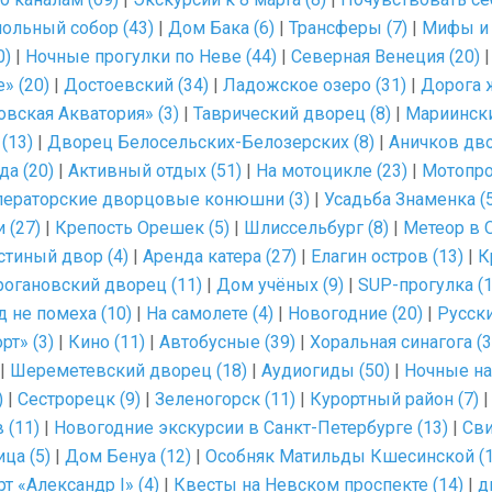
ольный собор (43)
|
Дом Бака (6)
|
Трансферы (7)
|
Мифы и 
0)
|
Ночные прогулки по Неве (44)
|
Северная Венеция (20)
» (20)
|
Достоевский (34)
|
Ладожское озеро (31)
|
Дорога ж
вская Акватория» (3)
|
Таврический дворец (8)
|
Мариински
(13)
|
Дворец Белосельских-Белозерских (8)
|
Аничков дво
да (20)
|
Активный отдых (51)
|
На мотоцикле (23)
|
Мотопро
ераторские дворцовые конюшни (3)
|
Усадьба Знаменка (5
 (27)
|
Крепость Орешек (5)
|
Шлиссельбург (8)
|
Метеор в 
стиный двор (4)
|
Аренда катера (27)
|
Елагин остров (13)
|
К
рогановский дворец (11)
|
Дом учёных (9)
|
SUP-прогулка (1
д не помеха (10)
|
На самолете (4)
|
Новогодние (20)
|
Русски
рт» (3)
|
Кино (11)
|
Автобусные (39)
|
Хоральная синагога (3
|
Шереметевский дворец (18)
|
Аудиогиды (50)
|
Ночные на
)
|
Сестрорецк (9)
|
Зеленогорск (11)
|
Курортный район (7)
 (11)
|
Новогодние экскурсии в Санкт-Петербурге (13)
|
Сви
ца (5)
|
Дом Бенуа (12)
|
Особняк Матильды Кшесинской (1
т «Александр I» (4)
|
Квесты на Невском проспекте (14)
|
д