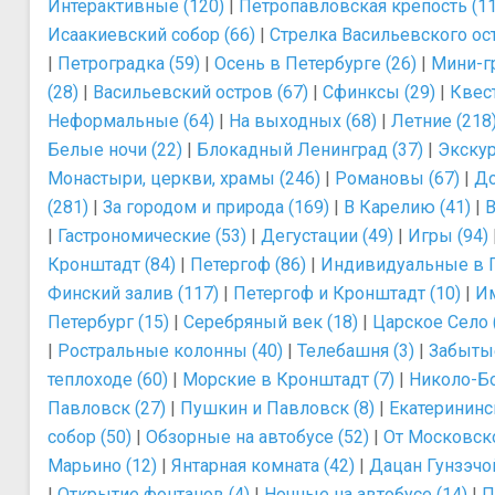
Интерактивные (120)
|
Петропавловская крепость (11
Исаакиевский собор (66)
|
Стрелка Васильевского ост
|
Петроградка (59)
|
Осень в Петербурге (26)
|
Мини-г
(28)
|
Васильевский остров (67)
|
Сфинксы (29)
|
Квес
Неформальные (64)
|
На выходных (68)
|
Летние (218
Белые ночи (22)
|
Блокадный Ленинград (37)
|
Экскур
Монастыри, церкви, храмы (246)
|
Романовы (67)
|
До
(281)
|
За городом и природа (169)
|
В Карелию (41)
|
В
|
Гастрономические (53)
|
Дегустации (49)
|
Игры (94)
Кронштадт (84)
|
Петергоф (86)
|
Индивидуальные в П
Финский залив (117)
|
Петергоф и Кронштадт (10)
|
Им
Петербург (15)
|
Серебряный век (18)
|
Царское Село 
|
Ростральные колонны (40)
|
Телебашня (3)
|
Забытые
теплоходе (60)
|
Морские в Кронштадт (7)
|
Николо-Бо
Павловск (27)
|
Пушкин и Павловск (8)
|
Екатерининс
собор (50)
|
Обзорные на автобусе (52)
|
От Московско
Марьино (12)
|
Янтарная комната (42)
|
Дацан Гунзэчой
|
Открытие фонтанов (4)
|
Ночные на автобусе (14)
|
П