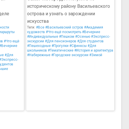
историческому району Васильевского
деле
острова и узнать о зарождении
искусства
ности
Теги:
#Все
#Васильевский остров
#Академия
маршруты
художеств
#Что ещё посмотреть
#Вечерние
#Индивидуальные
#Пешком
#Осенью
#Экспресс-
ов
#Что ещё
экскурсии
#Для пенсионеров
#Для студентов
#Вечерние
#Пешеходные
#Прогулки
#Сфинксы
#Для
школьников
#Тематические
#История и архитектура
ые
#Для
#Набережные
#Городские экскурсии
#Зимой
#Экспресс-
удентов
чшие