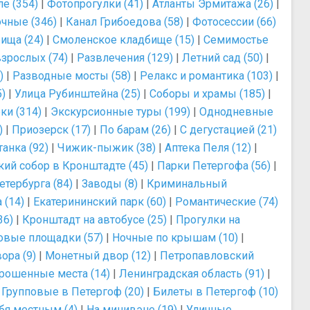
е (354)
|
Фотопрогулки (41)
|
Атланты Эрмитажа (26)
|
чные (346)
|
Канал Грибоедова (58)
|
Фотосессии (66)
ища (24)
|
Смоленское кладбище (15)
|
Семимостье
зрослых (74)
|
Развлечения (129)
|
Летний сад (50)
|
)
|
Разводные мосты (58)
|
Релакс и романтика (103)
|
)
|
Улица Рубинштейна (25)
|
Соборы и храмы (185)
|
ки (314)
|
Экскурсионные туры (199)
|
Однодневные
)
|
Приозерск (17)
|
По барам (26)
|
С дегустацией (21)
анка (92)
|
Чижик-пыжик (38)
|
Аптека Пеля (12)
|
ий собор в Кронштадте (45)
|
Парки Петергофа (56)
|
тербурга (84)
|
Заводы (8)
|
Криминальный
 (14)
|
Екатерининский парк (60)
|
Романтические (74)
36)
|
Кронштадт на автобусе (25)
|
Прогулки на
овые площадки (57)
|
Ночные по крышам (10)
|
ора (9)
|
Монетный двор (12)
|
Петропавловский
рошенные места (14)
|
Ленинградская область (91)
|
|
Групповые в Петергоф (20)
|
Билеты в Петергоф (10)
бя местным (4)
|
На минивэне (19)
|
Уличные