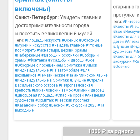
старинного
включены)
прогулке-и
Санкт-Петербург:
Увидеть главные
Теги:
#Интерес
достопримечательности города
#Квесты
#Пеш
#Все
#Нескуч
и посетить великолепный музей
#Квесты для 
Теги:
#Площадь Искусств
#Осенью
#Обзорные
детей
#Аптека
#Музеи и искусство
#Увидеть главное
#Что ещё
#Лучшие
#Инд
посмотреть
#Монастыри, церкви, храмы
художеств
#Ин
#Набережные
#Дворцы и особняки
#Соборы и
#Квесты для 
храмы
#Фонтанка
#Усадьбы и дворцы
#Все
экскурсии
#Кв
#Обзорные с посещением Эрмитажа
#Зимой
#Осенью
#Индивидуальные
#На автомобиле
#Для
школьников
#Тематические
#На английском языке
#Индивидуальные в Эрмитаж
#Лучшие
#Стрелка
Васильевского острова
#Петропавловская
крепость
#Михайловский замок
#Зимний дворец
#Дворцовая площадь
#Спас на Крови
#Академия
художеств
#Эрмитаж
#Невский проспект
#Казанский собор
#Весной
#Экскурсии 2025
#На
выходные
1000 ₽ за одного