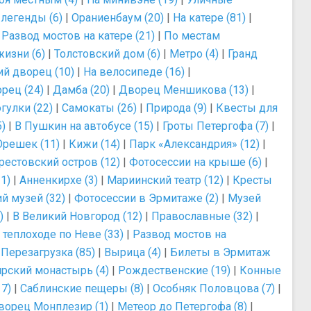
легенды (6)
|
Ораниенбаум (20)
|
На катере (81)
|
|
Развод мостов на катере (21)
|
По местам
изни (6)
|
Толстовский дом (6)
|
Метро (4)
|
Гранд
й дворец (10)
|
На велосипеде (16)
|
рец (24)
|
Дамба (20)
|
Дворец Меншикова (13)
|
гулки (22)
|
Самокаты (26)
|
Природа (9)
|
Квесты для
)
|
В Пушкин на автобусе (15)
|
Гроты Петергофа (7)
|
Орешек (11)
|
Кижи (14)
|
Парк «Александрия» (12)
|
рестовский остров (12)
|
Фотосессии на крыше (6)
|
1)
|
Анненкирхе (3)
|
Мариинский театр (12)
|
Кресты
й музей (32)
|
Фотосессии в Эрмитаже (2)
|
Музей
)
|
В Великий Новгород (12)
|
Православные (32)
|
 теплоходе по Неве (33)
|
Развод мостов на
|
Перезагрузка (85)
|
Вырица (4)
|
Билеты в Эрмитаж
рский монастырь (4)
|
Рождественские (19)
|
Конные
7)
|
Саблинские пещеры (8)
|
Особняк Половцова (7)
|
ворец Монплезир (1)
|
Метеор до Петергофа (8)
|