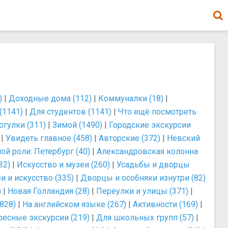
)
|
Доходные дома (112)
|
Коммуналки (18)
|
(1141)
|
Для студентов (1141)
|
Что ещё посмотреть
огулки (311)
|
Зимой (1490)
|
Городские экскурсии
|
Увидеть главное (458)
|
Авторские (372)
|
Невский
ой роли: Петербург (40)
|
Александровская колонна
32)
|
Искусство и музеи (260)
|
Усадьбы и дворцы
и и искусство (335)
|
Дворцы и особняки изнутри (82)
)
|
Новая Голландия (28)
|
Переулки и улицы (371)
|
828)
|
На английском языке (267)
|
Активности (169)
|
ресные экскурсии (219)
|
Для школьных групп (57)
|