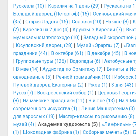
Рускеала (10)
|
Карелия на 1 день (29)
|
Рускеала на 1
Большой дворец (Петергоф) (16)
|
Осиновецкий маяк 
(35)
|
Старая Ладога (15)
|
Соловки (10)
|
На яхте (8)
|
К
(2)
|
Карелия на 2 дня (4)
|
Круизы в Карелии (7)
|
Выс
музыкальном теплоходе (10)
|
Западный скоростной 
|
Юсуповский дворец (28)
|
Музей «Эрарта» (7)
|
«Газп
праздники (44)
|
В октябре (61)
|
В декабре (45)
|
В ноя
|
Групповые туры (126)
|
Водопады (6)
|
Автобусные т
|
В мае (14)
|
Аудиогид по Эрмитажу (7)
|
Билеты в Ис
однодневные (5)
|
Речной трамвайчик (10)
|
Изборск (
Путевой дворец Екатерины (2)
|
Ржев (1)
|
3 дня (43)
Русса (7)
|
Воскресенский собор (1)
|
Церковь Георгия
(8)
|
На майские праздники (11)
|
В июне (13)
|
На 9 Ма
современного искусства (1)
|
Линия Маннергейма (3)
для взрослых (18)
|
Мастер-классы по рисованию (8)
музей (4)
|
Академия художеств (5)
|
«Ленфильм» (7
(1)
|
Шоколадная фабрика (1)
|
Соборная мечеть (5)
|
Б