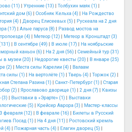
ово (11)
|
Утренние (13)
|
Толбухин маяк (1)
|
тский дом (6)
|
Особняк Кельха (4)
|
На Рождество
ория (4)
|
Дворец Елисеевых (5)
|
Рускеала на 2 дня
ра (17)
|
Алые паруса (8)
|
Развод мостов на
тропоезде (4)
|
Метеор (12)
|
Метеор в Кронштадт (3)
(131)
|
В сентябре (49)
|
В июле (17)
|
На ноябрьские
морный каньон (6)
|
На 2 дня (56)
|
Семейный тур (31)
 в музеи (20)
|
Недорогие квесты (20)
|
В январе (25)
е (2)
|
Места силы Карелии (4)
|
Валаам
та силы (1)
|
На вертолёте (1)
|
Тверь (4)
|
Торжок (2)
|
ная Степана Разина (1)
|
Санкт-Петербург (1)
|
Старая
бор (2)
|
Ярославово дворище (1)
|
2 дня (7)
|
Квизы
 (3)
|
Выставки в «Эрарте» (1)
|
Выставки
логические (5)
|
Крейсер Аврора (3)
|
Мастер-классы
3 февраля (12)
|
В феврале (16)
|
Билеты в Русский
ргиев Посад (1)
|
На 4 дня (11)
|
Ростовский кремль
й (4)
|
Пожарная часть (4)
|
Елагин дворец (5)
|