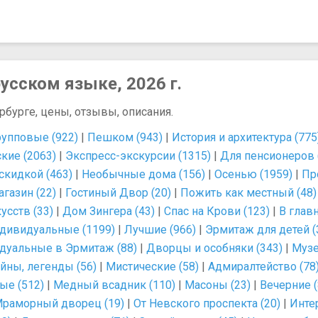
усском языке, 2026 г.
рбурге, цены, отзывы, описания.
рупповые (922)
|
Пешком (943)
|
История и архитектура (775
кие (2063)
|
Экспресс-экскурсии (1315)
|
Для пенсионеров 
скидкой (463)
|
Необычные дома (156)
|
Осенью (1959)
|
Пр
газин (22)
|
Гостиный Двор (20)
|
Пожить как местный (48)
сств (33)
|
Дом Зингера (43)
|
Спас на Крови (123)
|
В главн
дивидуальные (1199)
|
Лучшие (966)
|
Эрмитаж для детей (
дуальные в Эрмитаж (88)
|
Дворцы и особняки (343)
|
Музе
айны, легенды (56)
|
Мистические (58)
|
Адмиралтейство (78
ые (512)
|
Медный всадник (110)
|
Масоны (23)
|
Вечерние (
раморный дворец (19)
|
От Невского проспекта (20)
|
Инте