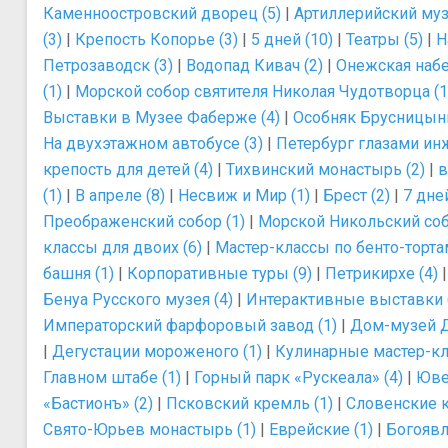
Каменноостровский дворец (5)
|
Артиллерийский муз
(3)
|
Крепость Копорье (3)
|
5 дней (10)
|
Театры (5)
|
Н
Петрозаводск (3)
|
Водопад Кивач (2)
|
Онежская набе
(1)
|
Морской собор святителя Николая Чудотворца (1
Выставки в Музее Фаберже (4)
|
Особняк Брусницыны
На двухэтажном автобусе (3)
|
Петербург глазами инж
крепость для детей (4)
|
Тихвинский монастырь (2)
|
в
(1)
|
В апреле (8)
|
Несвиж и Мир (1)
|
Брест (2)
|
7 дней
Преображенский собор (1)
|
Морской Никольский соб
классы для двоих (6)
|
Мастер-классы по бенто-тортам
башня (1)
|
Корпоративные туры (9)
|
Петрикирхе (4)
Бенуа Русского музея (4)
|
Интерактивные выставки 
Императорский фарфоровый завод (1)
|
Дом-музей Д
|
Дегустации мороженого (1)
|
Кулинарные мастер-кла
Главном штабе (1)
|
Горный парк «Рускеала» (4)
|
Юве
«Бастионъ» (2)
|
Псковский кремль (1)
|
Словенские к
Свято-Юрьев монастырь (1)
|
Еврейские (1)
|
Богоявл