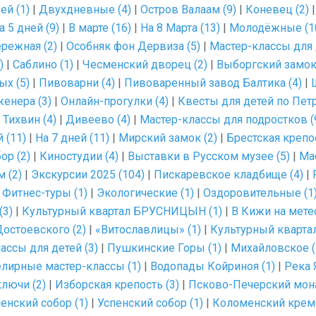
ей (1)
|
Двухдневные (4)
|
Остров Валаам (9)
|
Коневец (2)
а 5 дней (9)
|
В марте (16)
|
На 8 Марта (13)
|
Молодёжные (1
режная (2)
|
Особняк фон Дервиза (5)
|
Мастер-классы для 
)
|
Саблино (1)
|
Чесменский дворец (2)
|
Выборгский замок 
х (5)
|
Пивоварни (4)
|
Пивоваренный завод Балтика (4)
|
енера (3)
|
Онлайн-прогулки (4)
|
Квесты для детей по Пет
 Тихвин (4)
|
Дивеево (4)
|
Мастер-классы для подростков (
 (11)
|
На 7 дней (11)
|
Мирский замок (2)
|
Брестская крепос
ор (2)
|
Киностудии (4)
|
Выставки в Русском музее (5)
|
Ма
 (2)
|
Экскурсии 2025 (104)
|
Пискаревское кладбище (4)
|
|
Фитнес-туры (1)
|
Экологические (1)
|
Оздоровительные (1
(3)
|
Культурный квартал БРУСНИЦЫН (1)
|
В Кижи на метео
остоевского (2)
|
«Витославлицы» (1)
|
Культурный кварта
ссы для детей (3)
|
Пушкинские Горы (1)
|
Михайловское (
лирные мастер-классы (1)
|
Водопады Койриноя (1)
|
Река 
лючи (2)
|
Изборская крепость (3)
|
Псково-Печерский мона
енский собор (1)
|
Успенский собор (1)
|
Коломенский кремл