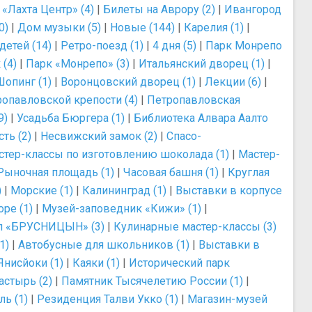
|
«Лахта Центр» (4)
|
Билеты на Аврору (2)
|
Ивангород
0)
|
Дом музыки (5)
|
Новые (144)
|
Карелия (1)
|
детей (14)
|
Ретро-поезд (1)
|
4 дня (5)
|
Парк Монрепо
(4)
|
Парк «Монрепо» (3)
|
Итальянский дворец (1)
|
Шопинг (1)
|
Воронцовский дворец (1)
|
Лекции (6)
|
ропавловской крепости (4)
|
Петропавловская
9)
|
Усадьба Бюргера (1)
|
Библиотека Алвара Аалто
ть (2)
|
Несвижский замок (2)
|
Спасо-
стер-классы по изготовлению шоколада (1)
|
Мастер-
Рыночная площадь (1)
|
Часовая башня (1)
|
Круглая
)
|
Морские (1)
|
Калининград (1)
|
Выставки в корпусе
ре (1)
|
Музей-заповедник «Кижи» (1)
|
л «БРУСНИЦЫН» (3)
|
Кулинарные мастер-классы (3)
1)
|
Автобусные для школьников (1)
|
Выставки в
Янисйоки (1)
|
Каяки (1)
|
Исторический парк
стырь (2)
|
Памятник Тысячелетию России (1)
|
ь (1)
|
Резиденция Талви Укко (1)
|
Магазин-музей