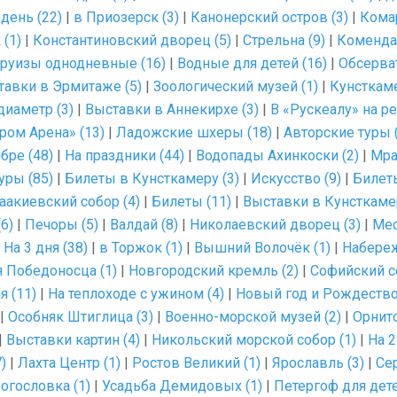
 день (22)
|
в Приозерск (3)
|
Канонерский остров (3)
|
Комар
(1)
|
Константиновский дворец (5)
|
Стрельна (9)
|
Комендан
руизы однодневные (16)
|
Водные для детей (16)
|
Обсерват
тавки в Эрмитаже (5)
|
Зоологический музей (1)
|
Кунсткаме
диаметр (3)
|
Выставки в Аннекирхе (3)
|
В «Рускеалу» на ре
ром Арена» (13)
|
Ладожские шхеры (18)
|
Авторские туры 
бре (48)
|
На праздники (44)
|
Водопады Ахинкоски (2)
|
Мра
уры (85)
|
Билеты в Кунсткамеру (3)
|
Искусство (9)
|
Билеты
аакиевский собор (4)
|
Билеты (11)
|
Выставки в Кунсткамер
6)
|
Печоры (5)
|
Валдай (8)
|
Николаевский дворец (3)
|
Мес
|
На 3 дня (38)
|
в Торжок (1)
|
Вышний Волочёк (1)
|
Набереж
 Победоносца (1)
|
Новгородский кремль (2)
|
Софийский со
я (11)
|
На теплоходе с ужином (4)
|
Новый год и Рождество
|
Особняк Штиглица (3)
|
Военно-морской музей (2)
|
Орнито
|
Выставки картин (4)
|
Никольский морской собор (1)
|
На 2
)
|
Лахта Центр (1)
|
Ростов Великий (1)
|
Ярославль (3)
|
Се
огословка (1)
|
Усадьба Демидовых (1)
|
Петергоф для дете