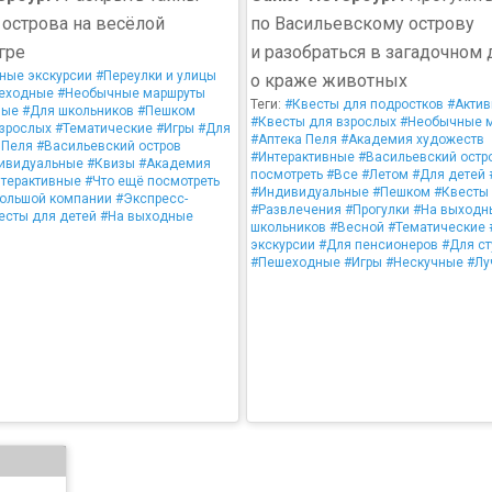
 острова на весёлой
по Васильевскому острову
гре
и разобраться в загадочном 
ные экскурсии
#Переулки и улицы
о краже животных
еходные
#Необычные маршруты
Теги:
#Квесты для подростков
#Актив
ные
#Для школьников
#Пешком
#Квесты для взрослых
#Необычные 
взрослых
#Тематические
#Игры
#Для
#Аптека Пеля
#Академия художеств
 Пеля
#Васильевский остров
#Интерактивные
#Васильевский остр
ивидуальные
#Квизы
#Академия
посмотреть
#Все
#Летом
#Для детей
терактивные
#Что ещё посмотреть
#Индивидуальные
#Пешком
#Квесты
большой компании
#Экспресс-
#Развлечения
#Прогулки
#На выходн
есты для детей
#На выходные
школьников
#Весной
#Тематические
экскурсии
#Для пенсионеров
#Для ст
#Пешеходные
#Игры
#Нескучные
#Лу