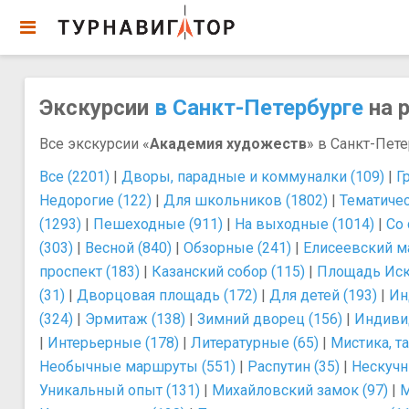
Экскурсии
в Санкт-Петербурге
на р
Все экскурсии «
Академия художеств
» в Санкт-Пете
Все (2201)
|
Дворы, парадные и коммуналки (109)
|
Г
Недорогие (122)
|
Для школьников (1802)
|
Тематичес
(1293)
|
Пешеходные (911)
|
На выходные (1014)
|
Со 
(303)
|
Весной (840)
|
Обзорные (241)
|
Елисеевский ма
проспект (183)
|
Казанский собор (115)
|
Площадь Иску
(31)
|
Дворцовая площадь (172)
|
Для детей (193)
|
Ин
(324)
|
Эрмитаж (138)
|
Зимний дворец (156)
|
Индиви
|
Интерьерные (178)
|
Литературные (65)
|
Мистика, т
Необычные маршруты (551)
|
Распутин (35)
|
Нескучн
Уникальный опыт (131)
|
Михайловский замок (97)
|
М