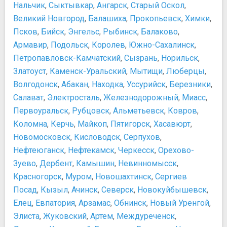
Нальчик
,
Сыктывкар
,
Ангарск
,
Старый Оскол
,
Великий Новгород
,
Балашиха
,
Прокопьевск
,
Химки
,
Псков
,
Бийск
,
Энгельс
,
Рыбинск
,
Балаково
,
Армавир
,
Подольск
,
Королев
,
Южно-Сахалинск
,
Петропавловск-Камчатский
,
Сызрань
,
Норильск
,
Златоуст
,
Каменск-Уральский
,
Мытищи
,
Люберцы
,
Волгодонск
,
Абакан
,
Находка
,
Уссурийск
,
Березники
,
Салават
,
Электросталь
,
Железнодорожный
,
Миасс
,
Первоуральск
,
Рубцовск
,
Альметьевск
,
Ковров
,
Коломна
,
Керчь
,
Майкоп
,
Пятигорск
,
Хасавюрт
,
Новомосковск
,
Кисловодск
,
Серпухов
,
Нефтеюганск
,
Нефтекамск
,
Черкесск
,
Орехово-
Зуево
,
Дербент
,
Камышин
,
Невинномысск
,
Красногорск
,
Муром
,
Новошахтинск
,
Сергиев
Посад
,
Кызыл
,
Ачинск
,
Северск
,
Новокуйбышевск
,
Елец
,
Евпатория
,
Арзамас
,
Обнинск
,
Новый Уренгой
,
Элиста
,
Жуковский
,
Артем
,
Междуреченск
,