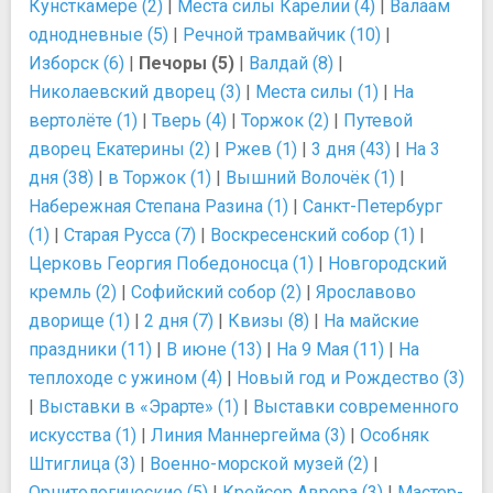
Кунсткамере (2)
|
Места силы Карелии (4)
|
Валаам
однодневные (5)
|
Речной трамвайчик (10)
|
Изборск (6)
|
Печоры (5)
|
Валдай (8)
|
Николаевский дворец (3)
|
Места силы (1)
|
На
вертолёте (1)
|
Тверь (4)
|
Торжок (2)
|
Путевой
дворец Екатерины (2)
|
Ржев (1)
|
3 дня (43)
|
На 3
дня (38)
|
в Торжок (1)
|
Вышний Волочёк (1)
|
Набережная Степана Разина (1)
|
Санкт-Петербург
(1)
|
Старая Русса (7)
|
Воскресенский собор (1)
|
Церковь Георгия Победоносца (1)
|
Новгородский
кремль (2)
|
Софийский собор (2)
|
Ярославово
дворище (1)
|
2 дня (7)
|
Квизы (8)
|
На майские
праздники (11)
|
В июне (13)
|
На 9 Мая (11)
|
На
теплоходе с ужином (4)
|
Новый год и Рождество (3)
|
Выставки в «Эрарте» (1)
|
Выставки современного
искусства (1)
|
Линия Маннергейма (3)
|
Особняк
Штиглица (3)
|
Военно-морской музей (2)
|
Орнитологические (5)
|
Крейсер Аврора (3)
|
Мастер-