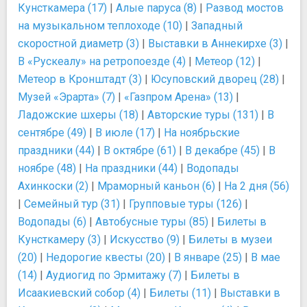
Кунсткамера (17)
|
Алые паруса (8)
|
Развод мостов
на музыкальном теплоходе (10)
|
Западный
скоростной диаметр (3)
|
Выставки в Аннекирхе (3)
|
В «Рускеалу» на ретропоезде (4)
|
Метеор (12)
|
Метеор в Кронштадт (3)
|
Юсуповский дворец (28)
|
Музей «Эрарта» (7)
|
«Газпром Арена» (13)
|
Ладожские шхеры (18)
|
Авторские туры (131)
|
В
сентябре (49)
|
В июле (17)
|
На ноябрьские
праздники (44)
|
В октябре (61)
|
В декабре (45)
|
В
ноябре (48)
|
На праздники (44)
|
Водопады
Ахинкоски (2)
|
Мраморный каньон (6)
|
На 2 дня (56)
|
Семейный тур (31)
|
Групповые туры (126)
|
Водопады (6)
|
Автобусные туры (85)
|
Билеты в
Кунсткамеру (3)
|
Искусство (9)
|
Билеты в музеи
(20)
|
Недорогие квесты (20)
|
В январе (25)
|
В мае
(14)
|
Аудиогид по Эрмитажу (7)
|
Билеты в
Исаакиевский собор (4)
|
Билеты (11)
|
Выставки в