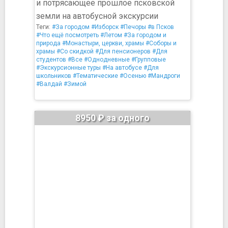
и потрясающее прошлое псковской
земли на автобусной экскурсии
Теги:
#За городом
#Изборск
#Печоры
#в Псков
#Что ещё посмотреть
#Летом
#За городом и
природа
#Монастыри, церкви, храмы
#Соборы и
храмы
#Со скидкой
#Для пенсионеров
#Для
студентов
#Все
#Однодневные
#Групповые
#Экскурсионные туры
#На автобусе
#Для
школьников
#Тематические
#Осенью
#Мандроги
#Валдай
#Зимой
8950 ₽ за одного