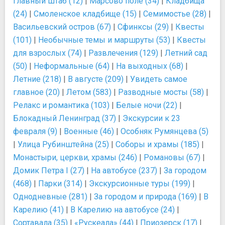
Главный штаб (12)
|
Марсово поле (34)
|
Кладбища
(24)
|
Смоленское кладбище (15)
|
Семимостье (28)
|
Васильевский остров (67)
|
Сфинксы (29)
|
Квесты
(101)
|
Необычные темы и маршруты (53)
|
Квесты
для взрослых (74)
|
Развлечения (129)
|
Летний сад
(50)
|
Неформальные (64)
|
На выходных (68)
|
Летние (218)
|
В августе (209)
|
Увидеть самое
главное (20)
|
Летом (583)
|
Разводные мосты (58)
|
Релакс и романтика (103)
|
Белые ночи (22)
|
Блокадный Ленинград (37)
|
Экскурсии к 23
февраля (9)
|
Военные (46)
|
Особняк Румянцева (5)
|
Улица Рубинштейна (25)
|
Соборы и храмы (185)
|
Монастыри, церкви, храмы (246)
|
Романовы (67)
|
Домик Петра I (27)
|
На автобусе (237)
|
За городом
(468)
|
Парки (314)
|
Экскурсионные туры (199)
|
Однодневные (281)
|
За городом и природа (169)
|
В
Карелию (41)
|
В Карелию на автобусе (24)
|
Сортавала (35)
|
«Рускеала» (44)
|
Приозерск (17)
|