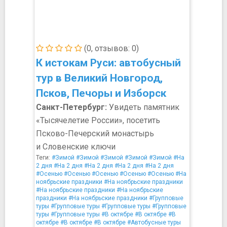
(0, отзывов: 0)
К истокам Руси: автобусный
тур в Великий Новгород,
Псков, Печоры и Изборск
Санкт-Петербург:
Увидеть памятник
«Тысячелетие России», посетить
Псково-Печерский монастырь
и Словенские ключи
Теги:
#Зимой
#Зимой
#Зимой
#Зимой
#Зимой
#На
2 дня
#На 2 дня
#На 2 дня
#На 2 дня
#На 2 дня
#Осенью
#Осенью
#Осенью
#Осенью
#Осенью
#На
ноябрьские праздники
#На ноябрьские праздники
#На ноябрьские праздники
#На ноябрьские
праздники
#На ноябрьские праздники
#Групповые
туры
#Групповые туры
#Групповые туры
#Групповые
туры
#Групповые туры
#В октябре
#В октябре
#В
октябре
#В октябре
#В октябре
#Автобусные туры