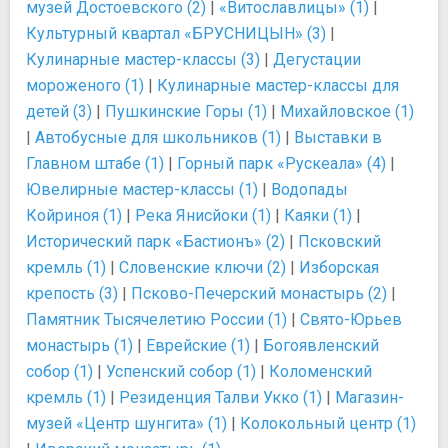
музей Достоевского (2)
|
«Витославлицы» (1)
|
Культурный квартал «БРУСНИЦЫН» (3)
|
Кулинарные мастер-классы (3)
|
Дегустации
мороженого (1)
|
Кулинарные мастер-классы для
детей (3)
|
Пушкинские Горы (1)
|
Михайловское (1)
|
Автобусные для школьников (1)
|
Выставки в
Главном штабе (1)
|
Горный парк «Рускеала» (4)
|
Ювелирные мастер-классы (1)
|
Водопады
Койриноя (1)
|
Река Янисйоки (1)
|
Каяки (1)
|
Исторический парк «Бастионъ» (2)
|
Псковский
кремль (1)
|
Словенские ключи (2)
|
Изборская
крепость (3)
|
Псково-Печерский монастырь (2)
|
Памятник Тысячелетию России (1)
|
Свято-Юрьев
монастырь (1)
|
Еврейские (1)
|
Богоявленский
собор (1)
|
Успенский собор (1)
|
Коломенский
кремль (1)
|
Резиденция Талви Укко (1)
|
Магазин-
музей «Центр шунгита» (1)
|
Колокольный центр (1)