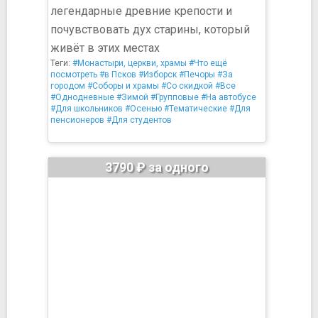
легендарные древние крепости и
почувствовать дух старины, который
живёт в этих местах
Теги:
#Монастыри, церкви, храмы
#Что ещё
посмотреть
#в Псков
#Изборск
#Печоры
#За
городом
#Соборы и храмы
#Со скидкой
#Все
#Однодневные
#Зимой
#Групповые
#На автобусе
#Для школьников
#Осенью
#Тематические
#Для
пенсионеров
#Для студентов
3790 ₽ за одного