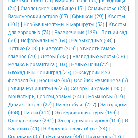
Главный штаб (12)
|
Марсово поле (34)
|
Кладбища
(24)
|
Смоленское кладбище (15)
|
Семимостье (28)
|
Васильевский остров (67)
|
Сфинксы (29)
|
Квесты
(101)
|
Необычные темы и маршруты (53)
|
Квесты
для взрослых (74)
|
Развлечения (129)
|
Летний сад
(50)
|
Неформальные (64)
|
На выходных (68)
|
Летние (218)
|
В августе (209)
|
Увидеть самое
главное (20)
|
Летом (583)
|
Разводные мосты (58)
|
Релакс и романтика (103)
|
Белые ночи (22)
|
Блокадный Ленинград (37)
|
Экскурсии к 23
февраля (9)
|
Военные (46)
|
Особняк Румянцева (5)
|
Улица Рубинштейна (25)
|
Соборы и храмы (185)
|
Монастыри, церкви, храмы (246)
|
Романовы (67)
|
Домик Петра I (27)
|
На автобусе (237)
|
За городом
(468)
|
Парки (314)
|
Экскурсионные туры (199)
|
Однодневные (281)
|
За городом и природа (169)
|
В
Карелию (41)
|
В Карелию на автобусе (24)
|
Сортавала (35)
|
«Рускеала» (44)
|
Приозерск (17)
|