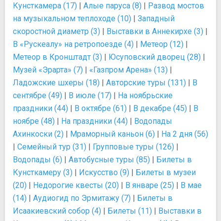
Кунсткамера (17)
|
Алые паруса (8)
|
Развод мостов
на музыкальном теплоходе (10)
|
Западный
скоростной диаметр (3)
|
Выставки в Аннекирхе (3)
|
В «Рускеалу» на ретропоезде (4)
|
Метеор (12)
|
Метеор в Кронштадт (3)
|
Юсуповский дворец (28)
|
Музей «Эрарта» (7)
|
«Газпром Арена» (13)
|
Ладожские шхеры (18)
|
Авторские туры (131)
|
В
сентябре (49)
|
В июле (17)
|
На ноябрьские
праздники (44)
|
В октябре (61)
|
В декабре (45)
|
В
ноябре (48)
|
На праздники (44)
|
Водопады
Ахинкоски (2)
|
Мраморный каньон (6)
|
На 2 дня (56)
|
Семейный тур (31)
|
Групповые туры (126)
|
Водопады (6)
|
Автобусные туры (85)
|
Билеты в
Кунсткамеру (3)
|
Искусство (9)
|
Билеты в музеи
(20)
|
Недорогие квесты (20)
|
В январе (25)
|
В мае
(14)
|
Аудиогид по Эрмитажу (7)
|
Билеты в
Исаакиевский собор (4)
|
Билеты (11)
|
Выставки в