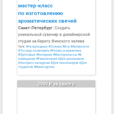
мастер-класс
по изготовлению
ароматических свечей
Санкт-Петербург:
Создать
уникальный сувенир в дизайнерской
студии на берегу Финского залива
Теги:
#На выходные
#Осенью
#Все
#Активности
#Что ещё посмотреть
#Релакс и романтика
#Групповые
#Вечерние
#Мастер-классы
#В
помещении
#Развлечения
#Для школьников
#Экспресс-экскурсии
#Для пенсионеров
#Для
студентов
#Мини-группы
2900 ₽ за одного