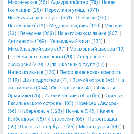
Мистические (58)
|
Адмиралтейство (78)
|
Новая
Голландия (28)
|
Переулки и улицы (371)
|
Необычные маршруты (551)
|
Распутин (35)
|
Нескучные (512)
|
Медный всадник (110)
|
Масоны
(23)
|
Вечерние (828)
|
На английском языке (267)
|
Активности (169)
|
Уникальный опыт (131)
|
Михайловский замок (97)
|
Мраморный дворец (19)
|
От Невского проспекта (20)
|
Интересные
экскурсии (219)
|
Для школьных групп (57)
|
Интерактивные (120)
|
Петропавловская крепость
(119)
|
Для подростков (71)
|
Заячий остров (45)
|
На
автомобиле (354)
|
Фотопрогулки (41)
|
Атланты
Эрмитажа (26)
|
Исаакиевский собор (66)
|
Стрелка
Васильевского острова (105)
|
Крейсер «Аврора»
(66)
|
Набережные (323)
|
Ночные (346)
|
Канал
Грибоедова (58)
|
Фотосессии (66)
|
Петроградка
(59)
|
Осень в Петербурге (26)
|
Мини-группы (341)
|