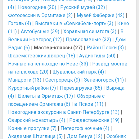
(4)
|
Новогодние (20)
|
Русский музей (32)
|
Фотосессии в Эрмитаже (2)
|
Музей Фаберже (42)
|
Гоголь (4)
|
Выставки в «Севкабель-порт» (3)
|
Кино
(11)
|
Автобусные (39)
|
Хоральная синагога (3)
|
В
Великий Новгород (12)
|
Православные (32)
|
Дом
Радио (6)
|
Мастер-классы (27)
|
Район Пески (3)
|
Шереметевский дворец (18)
|
Аудиогиды (50)
|
Ночные на теплоходе по Неве (33)
|
Развод мостов
на теплоходе (20)
|
Шуваловский парк (4)
|
Мандроги (13)
|
Сестрорецк (9)
|
Зеленогорск (11)
|
Курортный район (7)
|
Перезагрузка (85)
|
Вырица
(4)
|
Билеты в Эрмитаж (17)
|
Обзорные с
посещением Эрмитажа (6)
|
в Псков (11)
|
Новогодние экскурсии в Санкт-Петербурге (13)
|
Свирский монастырь (4)
|
Рождественские (19)
|
Конные прогулки (7)
|
Петергоф ночные (4)
|
Академия Штиглица (5)
|
Дом Бенуа (12)
|
Особняк