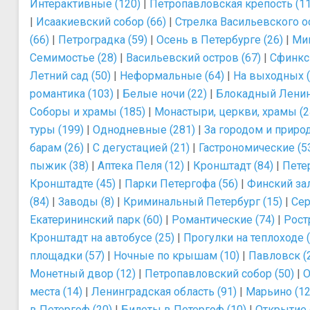
Интерактивные (120)
|
Петропавловская крепость (11
|
Исаакиевский собор (66)
|
Стрелка Васильевского ос
(66)
|
Петроградка (59)
|
Осень в Петербурге (26)
|
Мин
Семимостье (28)
|
Васильевский остров (67)
|
Сфинкс
Летний сад (50)
|
Неформальные (64)
|
На выходных (
романтика (103)
|
Белые ночи (22)
|
Блокадный Ленин
Соборы и храмы (185)
|
Монастыри, церкви, храмы (2
туры (199)
|
Однодневные (281)
|
За городом и природ
барам (26)
|
С дегустацией (21)
|
Гастрономические (5
пыжик (38)
|
Аптека Пеля (12)
|
Кронштадт (84)
|
Пете
Кронштадте (45)
|
Парки Петергофа (56)
|
Финский зал
(84)
|
Заводы (8)
|
Криминальный Петербург (15)
|
Сер
Екатерининский парк (60)
|
Романтические (74)
|
Рост
Кронштадт на автобусе (25)
|
Прогулки на теплоходе (
площадки (57)
|
Ночные по крышам (10)
|
Павловск (
Монетный двор (12)
|
Петропавловский собор (50)
|
О
места (14)
|
Ленинградская область (91)
|
Марьино (12
в Петергоф (20)
|
Билеты в Петергоф (10)
|
Открытие 