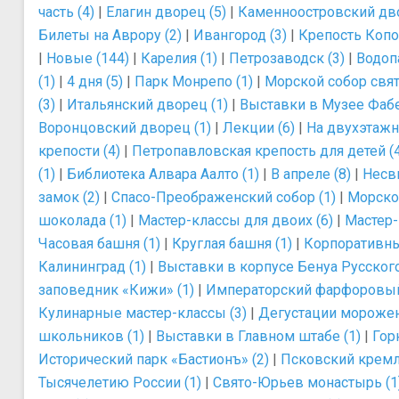
часть (4)
|
Елагин дворец (5)
|
Каменноостровский дво
Билеты на Аврору (2)
|
Ивангород (3)
|
Крепость Копо
|
Новые (144)
|
Карелия (1)
|
Петрозаводск (3)
|
Водоп
(1)
|
4 дня (5)
|
Парк Монрепо (1)
|
Морской собор свят
(3)
|
Итальянский дворец (1)
|
Выставки в Музее Фабе
Воронцовский дворец (1)
|
Лекции (6)
|
На двухэтажн
крепости (4)
|
Петропавловская крепость для детей (4
(1)
|
Библиотека Алвара Аалто (1)
|
В апреле (8)
|
Несв
замок (2)
|
Спасо-Преображенский собор (1)
|
Морско
шоколада (1)
|
Мастер-классы для двоих (6)
|
Мастер-
Часовая башня (1)
|
Круглая башня (1)
|
Корпоративны
Калининград (1)
|
Выставки в корпусе Бенуа Русского
заповедник «Кижи» (1)
|
Императорский фарфоровый 
Кулинарные мастер-классы (3)
|
Дегустации морожен
школьников (1)
|
Выставки в Главном штабе (1)
|
Гор
Исторический парк «Бастионъ» (2)
|
Псковский кремл
Тысячелетию России (1)
|
Свято-Юрьев монастырь (1