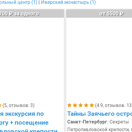
ольный центр (1)
|
Иверский монастырь (1)
700 ₽ за одного
от 5500 ₽
(5, отзывов: 3)
(4.9, отзывов: 13
я экскурсия по
Тайны Заячьего остр
ргу + посещение
Санкт-Петербург:
Секреты
Петропавловской крепости, 
вловской крепости