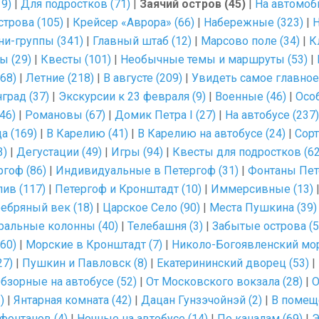
9)
|
Для подростков (71)
|
Заячий остров (45)
|
На автомоби
трова (105)
|
Крейсер «Аврора» (66)
|
Набережные (323)
|
Н
и-группы (341)
|
Главный штаб (12)
|
Марсово поле (34)
|
К
ы (29)
|
Квесты (101)
|
Необычные темы и маршруты (53)
|
68)
|
Летние (218)
|
В августе (209)
|
Увидеть самое главное 
град (37)
|
Экскурсии к 23 февраля (9)
|
Военные (46)
|
Осо
46)
|
Романовы (67)
|
Домик Петра I (27)
|
На автобусе (237)
а (169)
|
В Карелию (41)
|
В Карелию на автобусе (24)
|
Сорт
3)
|
Дегустации (49)
|
Игры (94)
|
Квесты для подростков (62
ргоф (86)
|
Индивидуальные в Петергоф (31)
|
Фонтаны Пет
ив (117)
|
Петергоф и Кронштадт (10)
|
Иммерсивные (13)
ебряный век (18)
|
Царское Село (90)
|
Места Пушкина (39)
ральные колонны (40)
|
Телебашня (3)
|
Забытые острова (5
60)
|
Морские в Кронштадт (7)
|
Николо-Богоявленский мор
27)
|
Пушкин и Павловск (8)
|
Екатерининский дворец (53)
|
бзорные на автобусе (52)
|
От Московского вокзала (28)
|
О
)
|
Янтарная комната (42)
|
Дацан Гунзэчойнэй (2)
|
В помещ
фонтанов (4)
|
Ночные на автобусе (14)
|
По каналам (69)
|
Э