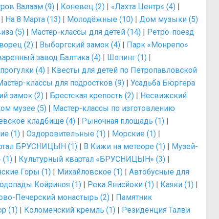
ров Валаам (9)
|
Коневец (2)
|
«Лахта Центр» (4)
|
|
На 8 Марта (13)
|
Молодёжные (10)
|
Дом музыки (5)
иза (5)
|
Мастер-классы для детей (14)
|
Ретро-поезд
ворец (2)
|
Выборгский замок (4)
|
Парк «Монрепо»
аренный завод Балтика (4)
|
Шопинг (1)
|
прогулки (4)
|
Квесты для детей по Петропавловской
Мастер-классы для подростков (9)
|
Усадьба Бюргера
й замок (2)
|
Брестская крепость (2)
|
Несвижский
ом музее (5)
|
Мастер-классы по изготовлению
евское кладбище (4)
|
Рыночная площадь (1)
|
ие (1)
|
Оздоровительные (1)
|
Морские (1)
|
ртал БРУСНИЦЫН (1)
|
В Кижи на метеоре (1)
|
Музей-
(1)
|
Культурный квартал «БРУСНИЦЫН» (3)
|
ские Горы (1)
|
Михайловское (1)
|
Автобусные для
одопады Койриноя (1)
|
Река Янисйоки (1)
|
Каяки (1)
|
ово-Печерский монастырь (2)
|
Памятник
р (1)
|
Коломенский кремль (1)
|
Резиденция Талви