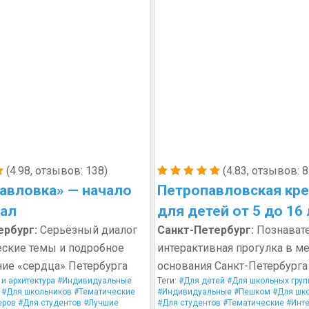
(4.98, отзывов: 138)
(4.83, отзывов: 8
авловка» — начало
Петропавловская кр
чал
для детей от 5 до 16
ербург:
Серьёзный диалог
Санкт-Петербург:
Познават
еские темы и подробное
интерактивная прогулка в ме
ие «сердца» Петербурга
основания Санкт-Петербурга
 и архитектура
#Индивидуальные
Теги:
#Для детей
#Для школьных груп
#Для школьников
#Тематические
#Индивидуальные
#Пешком
#Для шк
еров
#Для студентов
#Лучшие
#Для студентов
#Тематические
#Инт