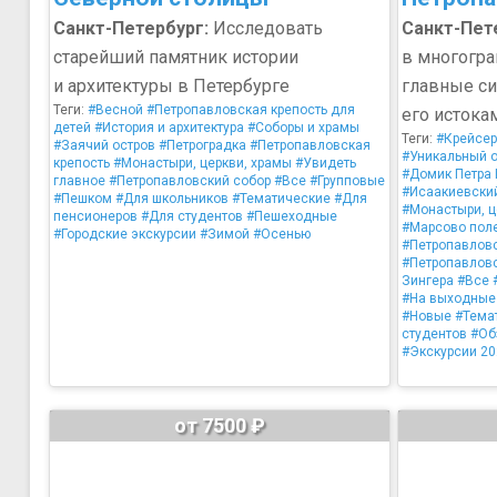
Санкт-Петербург:
Исследовать
Санкт-Пет
старейший памятник истории
в многогра
и архитектуры в Петербурге
главные си
Теги:
#Весной
#Петропавловская крепость для
его истока
детей
#История и архитектура
#Соборы и храмы
Теги:
#Крейсер
#Заячий остров
#Петроградка
#Петропавловская
#Уникальный 
крепость
#Монастыри, церкви, храмы
#Увидеть
#Домик Петра 
главное
#Петропавловский собор
#Все
#Групповые
#Исаакиевски
#Пешком
#Для школьников
#Тематические
#Для
#Монастыри, ц
пенсионеров
#Для студентов
#Пешеходные
#Марсово пол
#Городские экскурсии
#Зимой
#Осенью
#Петропавловс
#Петропавлов
Зингера
#Все
#На выходные
#Новые
#Тема
студентов
#Об
#Экскурсии 20
от 7500 ₽