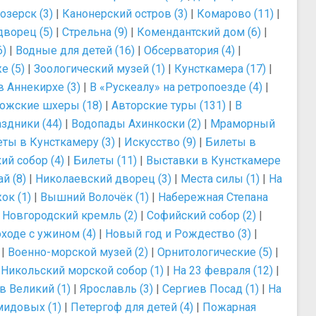
озерск (3)
|
Канонерский остров (3)
|
Комарово (11)
|
дворец (5)
|
Стрельна (9)
|
Комендантский дом (6)
|
6)
|
Водные для детей (16)
|
Обсерватория (4)
|
е (5)
|
Зоологический музей (1)
|
Кунсткамера (17)
|
 Аннекирхе (3)
|
В «Рускеалу» на ретропоезде (4)
|
ожские шхеры (18)
|
Авторские туры (131)
|
В
аздники (44)
|
Водопады Ахинкоски (2)
|
Мраморный
ты в Кунсткамеру (3)
|
Искусство (9)
|
Билеты в
ий собор (4)
|
Билеты (11)
|
Выставки в Кунсткамере
й (8)
|
Николаевский дворец (3)
|
Места силы (1)
|
На
ок (1)
|
Вышний Волочёк (1)
|
Набережная Степана
|
Новгородский кремль (2)
|
Софийский собор (2)
|
оходе с ужином (4)
|
Новый год и Рождество (3)
|
|
Военно-морской музей (2)
|
Орнитологические (5)
|
|
Никольский морской собор (1)
|
На 23 февраля (12)
|
в Великий (1)
|
Ярославль (3)
|
Сергиев Посад (1)
|
На
мидовых (1)
|
Петергоф для детей (4)
|
Пожарная