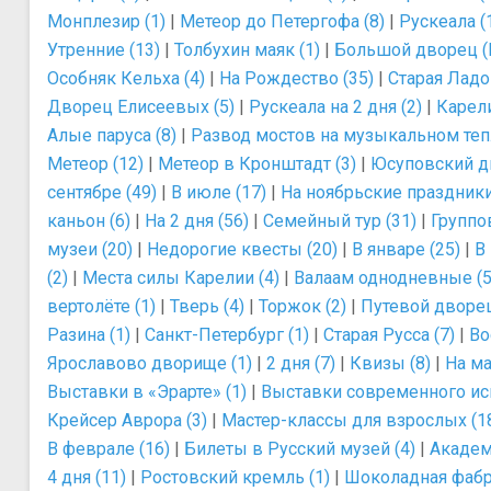
Монплезир (1)
|
Метеор до Петергофа (8)
|
Рускеала (
Утренние (13)
|
Толбухин маяк (1)
|
Большой дворец (П
Особняк Кельха (4)
|
На Рождество (35)
|
Старая Ладог
Дворец Елисеевых (5)
|
Рускеала на 2 дня (2)
|
Карели
Алые паруса (8)
|
Развод мостов на музыкальном теп
Метеор (12)
|
Метеор в Кронштадт (3)
|
Юсуповский д
сентябре (49)
|
В июле (17)
|
На ноябрьские праздники
каньон (6)
|
На 2 дня (56)
|
Семейный тур (31)
|
Группо
музеи (20)
|
Недорогие квесты (20)
|
В январе (25)
|
В 
(2)
|
Места силы Карелии (4)
|
Валаам однодневные (5
вертолёте (1)
|
Тверь (4)
|
Торжок (2)
|
Путевой дворец
Разина (1)
|
Санкт-Петербург (1)
|
Старая Русса (7)
|
Во
Ярославово дворище (1)
|
2 дня (7)
|
Квизы (8)
|
На ма
Выставки в «Эрарте» (1)
|
Выставки современного иск
Крейсер Аврора (3)
|
Мастер-классы для взрослых (1
В феврале (16)
|
Билеты в Русский музей (4)
|
Академ
4 дня (11)
|
Ростовский кремль (1)
|
Шоколадная фабр