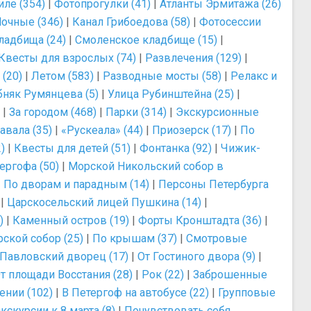
ле (354)
|
Фотопрогулки (41)
|
Атланты Эрмитажа (26)
очные (346)
|
Канал Грибоедова (58)
|
Фотосессии
ладбища (24)
|
Смоленское кладбище (15)
|
Квесты для взрослых (74)
|
Развлечения (129)
|
(20)
|
Летом (583)
|
Разводные мосты (58)
|
Релакс и
бняк Румянцева (5)
|
Улица Рубинштейна (25)
|
|
За городом (468)
|
Парки (314)
|
Экскурсионные
авала (35)
|
«Рускеала» (44)
|
Приозерск (17)
|
По
)
|
Квесты для детей (51)
|
Фонтанка (92)
|
Чижик-
ергофа (50)
|
Морской Никольский собор в
|
По дворам и парадным (14)
|
Персоны Петербурга
|
Царскосельский лицей Пушкина (14)
|
)
|
Каменный остров (19)
|
Форты Кронштадта (36)
|
ской собор (25)
|
По крышам (37)
|
Смотровые
Павловский дворец (17)
|
От Гостиного двора (9)
|
т площади Восстания (28)
|
Рок (22)
|
Заброшенные
ении (102)
|
В Петергоф на автобусе (22)
|
Групповые
кскурсии к 8 марта (8)
|
Почувствовать себя