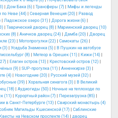
3)
|
Дом Бака (6)
|
Трансферы (7)
|
Мифы и легенды
 по Неве (44)
|
Северная Венеция (20)
|
Развод
)
|
Ладожское озеро (31)
|
Дорога жизни (6)
|
3)
|
Таврический дворец (8)
|
Мариинский дворец (10)
ских (8)
|
Аничков дворец (24)
|
Дамба (20)
|
Дворец
кле (23)
|
Мотопрогулки (22)
|
Самокаты (26)
|
 (3)
|
Усадьба Знаменка (5)
|
В Пушкин на автобусе
иссельбург (8)
|
Метеор в Орешек (11)
|
Кижи (14)
|
27)
|
Елагин остров (13)
|
Крестовский остров (12)
|
чёных (9)
|
SUP-прогулка (11)
|
Анненкирхе (3)
|
те (4)
|
Новогодние (20)
|
Русский музей (32)
|
обусные (39)
|
Хоральная синагога (3)
|
В Великий
ец (18)
|
Аудиогиды (50)
|
Ночные на теплоходе по
к (11)
|
Курортный район (7)
|
Перезагрузка (85)
|
ии в Санкт-Петербурге (13)
|
Свирский монастырь (4)
собняк Матильды Кшесинской (17)
|
Саблинские
Квесты на Невском проспекте (14)
|
дворец