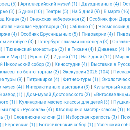
рец (5)
|
Артиллерийский музей (1)
|
Двухдневные (4)
|
Ост
рье (3)
|
5 дней (10)
|
Театры (5)
|
На 5 дней (9)
|
В марте (16)
ад Кивач (2)
|
Онежская набережная (2)
|
Особняк фон Дерв
ителя Николая Чудотворца (1)
|
Саблино (1)
|
Чесменский д
рже (4)
|
Особняк Брусницыных (5)
|
Пивоварни (4)
|
Пивов
ом автобусе (3)
|
Петербург глазами инженера (3)
|
Онлайн-
)
|
Тихвинский монастырь (2)
|
в Тихвин (4)
|
Дивеево (4)
|
иж и Мир (1)
|
Брест (2)
|
7 дней (11)
|
На 7 дней (11)
|
Мирски
й Никольский собор (2)
|
Киностудии (4)
|
Выставки в Русск
классы по бенто-тортам (2)
|
Экскурсии 2025 (104)
|
Пискар
е туры (9)
|
Петрикирхе (4)
|
Фитнес-туры (1)
|
Экологическ
 музея (4)
|
Интерактивные выставки (3)
|
Культурный ква
завод (1)
|
Дом-музей Достоевского (2)
|
«Витославлицы» 
ого (1)
|
Кулинарные мастер-классы для детей (3)
|
Пушкин
ный парк «Рускеала» (4)
|
Ювелирные мастер-классы (1)
|
В
ь (1)
|
Словенские ключи (2)
|
Изборская крепость (3)
|
Пск
)
|
Еврейские (1)
|
Богоявленский собор (1)
|
Успенский собо