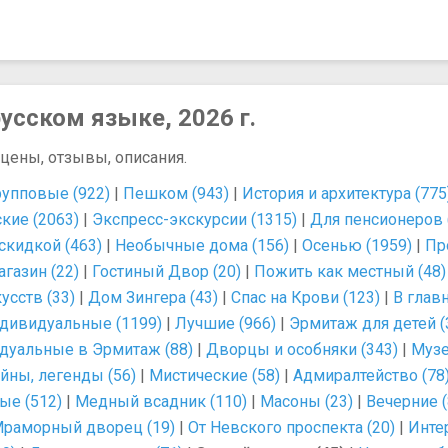
усском языке, 2026 г.
 цены, отзывы, описания.
рупповые (922)
|
Пешком (943)
|
История и архитектура (775
кие (2063)
|
Экспресс-экскурсии (1315)
|
Для пенсионеров 
скидкой (463)
|
Необычные дома (156)
|
Осенью (1959)
|
Пр
газин (22)
|
Гостиный Двор (20)
|
Пожить как местный (48)
сств (33)
|
Дом Зингера (43)
|
Спас на Крови (123)
|
В главн
дивидуальные (1199)
|
Лучшие (966)
|
Эрмитаж для детей (
дуальные в Эрмитаж (88)
|
Дворцы и особняки (343)
|
Музе
айны, легенды (56)
|
Мистические (58)
|
Адмиралтейство (78
ые (512)
|
Медный всадник (110)
|
Масоны (23)
|
Вечерние (
раморный дворец (19)
|
От Невского проспекта (20)
|
Инте