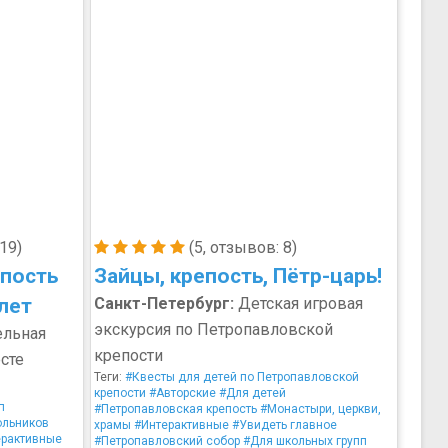
19)
(5, отзывов: 8)
епость
Зайцы, крепость, Пётр-царь!
 лет
Санкт-Петербург:
Детская игровая
экскурсия по Петропавловской
ельная
крепости
сте
Теги:
#Квесты для детей по Петропавловской
крепости
#Авторские
#Для детей
п
#Петропавловская крепость
#Монастыри, церкви,
ольников
храмы
#Интерактивные
#Увидеть главное
ерактивные
#Петропавловский собор
#Для школьных групп