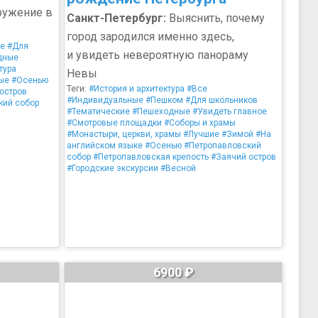
ружение в
Санкт-Петербург:
Выяснить, почему
город зародился именно здесь,
е
#Для
и увидеть невероятную панораму
дные
тура
Невы
ые
#Осенью
Теги:
#История и архитектура
#Все
остров
#Индивидуальные
#Пешком
#Для школьников
кий собор
#Тематические
#Пешеходные
#Увидеть главное
#Смотровые площадки
#Соборы и храмы
#Монастыри, церкви, храмы
#Лучшие
#Зимой
#На
английском языке
#Осенью
#Петропавловский
собор
#Петропавловская крепость
#Заячий остров
#Городские экскурсии
#Весной
6900 ₽