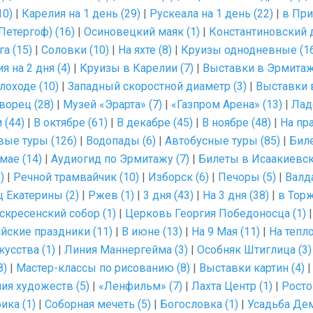
10)
|
Карелия на 1 день (29)
|
Рускеала на 1 день (22)
|
в При
етергоф) (16)
|
Осиновецкий маяк (1)
|
Константиновский 
а (15)
|
Соловки (10)
|
На яхте (8)
|
Круизы однодневные (1
я на 2 дня (4)
|
Круизы в Карелии (7)
|
Выставки в Эрмитаж
лоходе (10)
|
Западный скоростной диаметр (3)
|
Выставки в
ворец (28)
|
Музей «Эрарта» (7)
|
«Газпром Арена» (13)
|
Лад
 (44)
|
В октябре (61)
|
В декабре (45)
|
В ноябре (48)
|
На пр
вые туры (126)
|
Водопады (6)
|
Автобусные туры (85)
|
Биле
мае (14)
|
Аудиогид по Эрмитажу (7)
|
Билеты в Исаакиевск
)
|
Речной трамвайчик (10)
|
Изборск (6)
|
Печоры (5)
|
Валда
 Екатерины (2)
|
Ржев (1)
|
3 дня (43)
|
На 3 дня (38)
|
в Торж
скресенский собор (1)
|
Церковь Георгия Победоносца (1)
йские праздники (11)
|
В июне (13)
|
На 9 Мая (11)
|
На тепл
усства (1)
|
Линия Маннергейма (3)
|
Особняк Штиглица (3)
8)
|
Мастер-классы по рисованию (8)
|
Выставки картин (4)
ия художеств (5)
|
«Ленфильм» (7)
|
Лахта Центр (1)
|
Росто
ика (1)
|
Соборная мечеть (5)
|
Богословка (1)
|
Усадьба Де