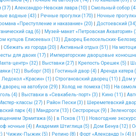
 (37)
|
Александро-Невская лавра (10)
|
Смольный собор (4
ые водные (43)
|
Речные прогулки (170)
|
Ночные прогулки
романа «Преступление и наказание» (20)
|
Достоевский (34
анический сад (6)
|
Музей-макет «Петровская Акватория» (
ом купцов Елисеевых (13)
|
Дворец Белосельских-Белозер
|
Сбежать из города (20)
|
Активный отдых (51)
|
На мотоци
есты для двоих (17)
|
Императорские дворцовые конюшни
ахта-центр» (32)
|
Выставки (27)
|
Крепость Орешек (5)
|
Шл
аяки (12)
|
Выборг (30)
|
Гостиный двор (4)
|
Аренда катера (
|
Ледокол «Красин» (1)
|
Строгановский дворец (11)
|
Дом у
 дворец на автобусе (29)
|
Холод не помеха (10)
|
На самоле
голь (4)
|
Выставки в «Севкабель-порт» (3)
|
Кино (11)
|
Авт
Мастер-классы (27)
|
Район Пески (3)
|
Шереметевский двор
ский парк (4)
|
Мандроги (13)
|
Сестрорецк (9)
|
Зеленогорс
сещением Эрмитажа (6)
|
в Псков (11)
|
Новогодние экскурс
оф ночные (4)
|
Академия Штиглица (5)
|
Дом Бенуа (12)
|
О
2)
|
Чижик-Пыжик (5)
|
Репино (8)
|
Форт «Александр I» (4)
|