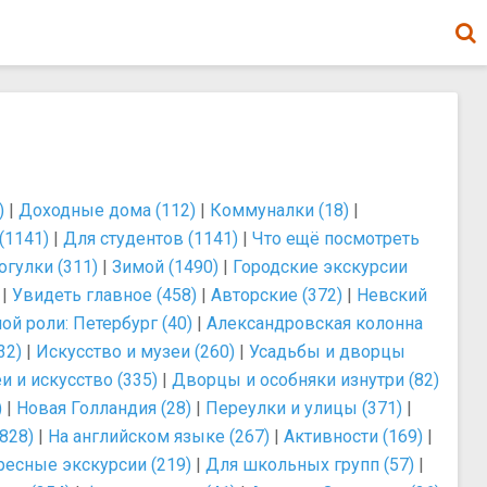
)
|
Доходные дома (112)
|
Коммуналки (18)
|
(1141)
|
Для студентов (1141)
|
Что ещё посмотреть
огулки (311)
|
Зимой (1490)
|
Городские экскурсии
|
Увидеть главное (458)
|
Авторские (372)
|
Невский
ой роли: Петербург (40)
|
Александровская колонна
32)
|
Искусство и музеи (260)
|
Усадьбы и дворцы
и и искусство (335)
|
Дворцы и особняки изнутри (82)
)
|
Новая Голландия (28)
|
Переулки и улицы (371)
|
828)
|
На английском языке (267)
|
Активности (169)
|
ресные экскурсии (219)
|
Для школьных групп (57)
|