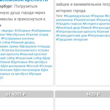
зайцев и занимательное пог
ербург:
Погрузиться
историю города
нную душу города через
Теги:
#Индивидуальные
#Пешком
#Вс
мволы и прикоснуться к
школьников
#Тематические
#Пешехо
#Увидеть главное
#История и архитек
м
#Монетный двор
#Зимой
#На выходн
 «Аврора»
#Обзорные
#Набережные
#Петропавловская крепость
#Заячий 
опыт
#Автобусные
#Заячий остров
#Комендантский дом
#Петропавловс
I
#Ростральные колонны
#Городские экскурсии
й собор
#Зимний дворец
еркви, храмы
#Дворцовая площадь
е
#Стрелка Васильевского острова
кая крепость
#Невский проспект
ский собор
#Казанский собор
#Дом
#Зимой
#Групповые
#На автобусе
#Для школьников
#Весной
#Осенью
тические
#Для пенсионеров
#Для
зорные на автобусе
#Лучшие
25
от 4005 ₽
4420 ₽