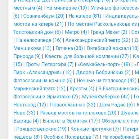
местным (4)
|
На минивэне (19)
|
Уличные фотосессии
(6)
|
Ораниенбаум (20)
|
На катере (81)
|
Индивидуальн
мостов на катере (21)
|
По местам Раскольникова из 
Толстовский дом (6)
|
Метро (4)
|
Гранд Макет (2)
|
Бот
|
На велосипеде (16)
|
Александринский театр (22)
|
Д
Меншикова (13)
|
Гатчина (38)
|
Витебский вокзал (18)
Природа (9)
|
Квесты для большой компании (27)
|
Кв
(15)
|
Гроты Петергофа (7)
|
«Севкабель-порт» (18)
|
«Л
Парк «Александрия» (12)
|
Дворец Бобринских (2)
|
М
Фотосессии на крыше (6)
|
Ночные на теплоходе (42)
Мариинский театр (12)
|
Кресты (4)
|
В Екатерининский
Фотосессии в Эрмитаже (2)
|
Музей Фаберже (42)
|
Го
Новгород (12)
|
Православные (32)
|
Дом Радио (6)
|
Неве (33)
|
Развод мостов на теплоходе (20)
|
Шувалов
Вырица (4)
|
Билеты в Эрмитаж (17)
|
Обзорные с по
|
Рождественские (19)
|
Конные прогулки (7)
|
Петерг
пещеры (8)
|
Особняк Половцова (7)
|
На кораблике (