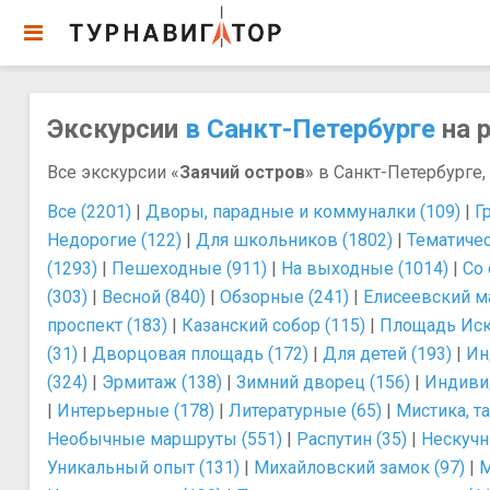
Экскурсии
в Санкт-Петербурге
на р
Все экскурсии «
Заячий остров
» в Санкт-Петербурге,
Все (2201)
|
Дворы, парадные и коммуналки (109)
|
Г
Недорогие (122)
|
Для школьников (1802)
|
Тематичес
(1293)
|
Пешеходные (911)
|
На выходные (1014)
|
Со 
(303)
|
Весной (840)
|
Обзорные (241)
|
Елисеевский ма
проспект (183)
|
Казанский собор (115)
|
Площадь Иску
(31)
|
Дворцовая площадь (172)
|
Для детей (193)
|
Ин
(324)
|
Эрмитаж (138)
|
Зимний дворец (156)
|
Индиви
|
Интерьерные (178)
|
Литературные (65)
|
Мистика, т
Необычные маршруты (551)
|
Распутин (35)
|
Нескучн
Уникальный опыт (131)
|
Михайловский замок (97)
|
М