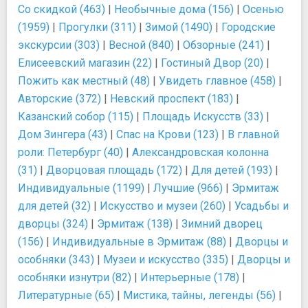
Со скидкой (463)
|
Необычные дома (156)
|
Осенью
(1959)
|
Прогулки (311)
|
Зимой (1490)
|
Городские
экскурсии (303)
|
Весной (840)
|
Обзорные (241)
|
Елисеевский магазин (22)
|
Гостиный Двор (20)
|
Пожить как местный (48)
|
Увидеть главное (458)
|
Авторские (372)
|
Невский проспект (183)
|
Казанский собор (115)
|
Площадь Искусств (33)
|
Дом Зингера (43)
|
Спас на Крови (123)
|
В главной
роли: Петербург (40)
|
Александровская колонна
(31)
|
Дворцовая площадь (172)
|
Для детей (193)
|
Индивидуальные (1199)
|
Лучшие (966)
|
Эрмитаж
для детей (32)
|
Искусство и музеи (260)
|
Усадьбы и
дворцы (324)
|
Эрмитаж (138)
|
Зимний дворец
(156)
|
Индивидуальные в Эрмитаж (88)
|
Дворцы и
особняки (343)
|
Музеи и искусство (335)
|
Дворцы и
особняки изнутри (82)
|
Интерьерные (178)
|
Литературные (65)
|
Мистика, тайны, легенды (56)
|