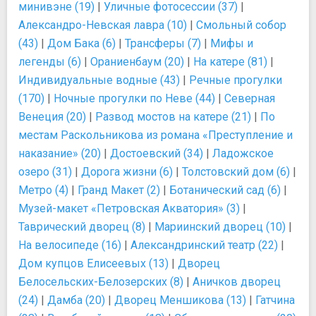
минивэне (19)
|
Уличные фотосессии (37)
|
Александро-Невская лавра (10)
|
Смольный собор
(43)
|
Дом Бака (6)
|
Трансферы (7)
|
Мифы и
легенды (6)
|
Ораниенбаум (20)
|
На катере (81)
|
Индивидуальные водные (43)
|
Речные прогулки
(170)
|
Ночные прогулки по Неве (44)
|
Северная
Венеция (20)
|
Развод мостов на катере (21)
|
По
местам Раскольникова из романа «Преступление и
наказание» (20)
|
Достоевский (34)
|
Ладожское
озеро (31)
|
Дорога жизни (6)
|
Толстовский дом (6)
|
Метро (4)
|
Гранд Макет (2)
|
Ботанический сад (6)
|
Музей-макет «Петровская Акватория» (3)
|
Таврический дворец (8)
|
Мариинский дворец (10)
|
На велосипеде (16)
|
Александринский театр (22)
|
Дом купцов Елисеевых (13)
|
Дворец
Белосельских-Белозерских (8)
|
Аничков дворец
(24)
|
Дамба (20)
|
Дворец Меншикова (13)
|
Гатчина