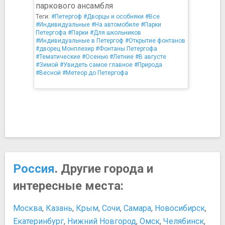
паркового ансамбля
Теги:
#Петергоф
#Дворцы и особняки
#Все
#Индивидуальные
#На автомобиле
#Парки
Петергофа
#Парки
#Для школьников
#Индивидуальные в Петергоф
#Открытие фонтанов
#дворец Монплезир
#Фонтаны Петергофа
#Тематические
#Осенью
#Летние
#В августе
#Зимой
#Увидеть самое главное
#Природа
#Весной
#Метеор до Петергофа
Россия
. Другие города и
интересные места:
Москва
,
Казань
,
Крым
,
Сочи
,
Самара
,
Новосибирск
,
Екатеринбург
,
Нижний Новгород
,
Омск
,
Челябинск
,