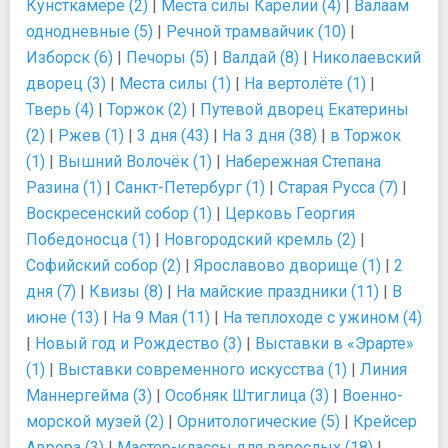
Кунсткамере (2)
|
Места силы Карелии (4)
|
Валаам
однодневные (5)
|
Речной трамвайчик (10)
|
Изборск (6)
|
Печоры (5)
|
Валдай (8)
|
Николаевский
дворец (3)
|
Места силы (1)
|
На вертолёте (1)
|
Тверь (4)
|
Торжок (2)
|
Путевой дворец Екатерины
(2)
|
Ржев (1)
|
3 дня (43)
|
На 3 дня (38)
|
в Торжок
(1)
|
Вышний Волочёк (1)
|
Набережная Степана
Разина (1)
|
Санкт-Петербург (1)
|
Старая Русса (7)
|
Воскресенский собор (1)
|
Церковь Георгия
Победоносца (1)
|
Новгородский кремль (2)
|
Софийский собор (2)
|
Ярославово дворище (1)
|
2
дня (7)
|
Квизы (8)
|
На майские праздники (11)
|
В
июне (13)
|
На 9 Мая (11)
|
На теплоходе с ужином (4)
|
Новый год и Рождество (3)
|
Выставки в «Эрарте»
(1)
|
Выставки современного искусства (1)
|
Линия
Маннергейма (3)
|
Особняк Штиглица (3)
|
Военно-
морской музей (2)
|
Орнитологические (5)
|
Крейсер
Аврора (3)
|
Мастер-классы для взрослых (18)
|