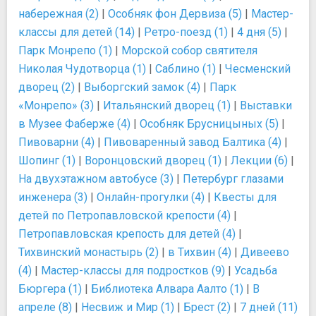
набережная (2)
|
Особняк фон Дервиза (5)
|
Мастер-
классы для детей (14)
|
Ретро-поезд (1)
|
4 дня (5)
|
Парк Монрепо (1)
|
Морской собор святителя
Николая Чудотворца (1)
|
Саблино (1)
|
Чесменский
дворец (2)
|
Выборгский замок (4)
|
Парк
«Монрепо» (3)
|
Итальянский дворец (1)
|
Выставки
в Музее Фаберже (4)
|
Особняк Брусницыных (5)
|
Пивоварни (4)
|
Пивоваренный завод Балтика (4)
|
Шопинг (1)
|
Воронцовский дворец (1)
|
Лекции (6)
|
На двухэтажном автобусе (3)
|
Петербург глазами
инженера (3)
|
Онлайн-прогулки (4)
|
Квесты для
детей по Петропавловской крепости (4)
|
Петропавловская крепость для детей (4)
|
Тихвинский монастырь (2)
|
в Тихвин (4)
|
Дивеево
(4)
|
Мастер-классы для подростков (9)
|
Усадьба
Бюргера (1)
|
Библиотека Алвара Аалто (1)
|
В
апреле (8)
|
Несвиж и Мир (1)
|
Брест (2)
|
7 дней (11)