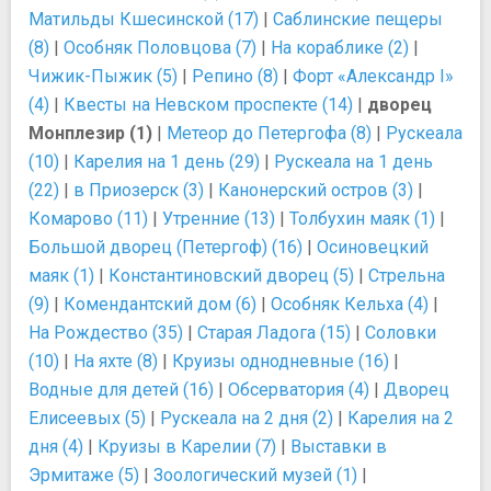
Матильды Кшесинской (17)
|
Саблинские пещеры
(8)
|
Особняк Половцова (7)
|
На кораблике (2)
|
Чижик-Пыжик (5)
|
Репино (8)
|
Форт «Александр I»
(4)
|
Квесты на Невском проспекте (14)
|
дворец
Монплезир (1)
|
Метеор до Петергофа (8)
|
Рускеала
(10)
|
Карелия на 1 день (29)
|
Рускеала на 1 день
(22)
|
в Приозерск (3)
|
Канонерский остров (3)
|
Комарово (11)
|
Утренние (13)
|
Толбухин маяк (1)
|
Большой дворец (Петергоф) (16)
|
Осиновецкий
маяк (1)
|
Константиновский дворец (5)
|
Стрельна
(9)
|
Комендантский дом (6)
|
Особняк Кельха (4)
|
На Рождество (35)
|
Старая Ладога (15)
|
Соловки
(10)
|
На яхте (8)
|
Круизы однодневные (16)
|
Водные для детей (16)
|
Обсерватория (4)
|
Дворец
Елисеевых (5)
|
Рускеала на 2 дня (2)
|
Карелия на 2
дня (4)
|
Круизы в Карелии (7)
|
Выставки в
Эрмитаже (5)
|
Зоологический музей (1)
|