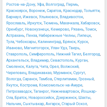
Ростов-на-Дону
,
Уфа
,
Волгоград
,
Пермь
,
Красноярск
,
Воронеж
,
Саратов
,
Краснодар
,
Тольятти
,
Барнаул
,
Ижевск
,
Ульяновск
,
Владивосток
,
Ярославль
,
Иркутск
,
Тюмень
,
Махачкала
,
Хабаровск
,
Оренбург
,
Новокузнецк
,
Кемерово
,
Рязань
,
Томск
,
Астрахань
,
Пенза
,
Набережные Челны
,
Липецк
,
Тула
,
Чебоксары
,
Калининград
,
Брянск
,
Курск
,
Иваново
,
Магнитогорск
,
Улан-Удэ
,
Тверь
,
Ставрополь
,
Симферополь
,
Нижний Тагил
,
Белгород
,
Архангельск
,
Владимир
,
Севастополь
,
Курган
,
Смоленск
,
Калуга
,
Чита
,
Орел
,
Волжский
,
Череповец
,
Владикавказ
,
Мурманск
,
Сургут
,
Вологда
,
Саранск
,
Тамбов
,
Стерлитамак
,
Грозный
,
Якутск
,
Кострома
,
Комсомольск-на-Амуре
,
Петрозаводск
,
Таганрог
,
Нижневартовск
,
Йошкар-
Ола
,
Братск
,
Новороссийск
,
Дзержинск
,
Шахты
,
Нальчик
,
Сыктывкар
,
Ангарск
,
Старый Оскол
,