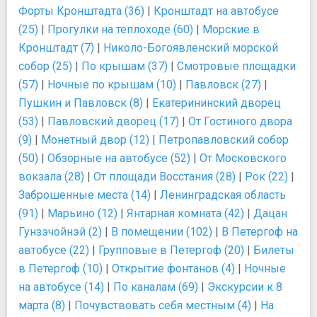
Форты Кронштадта (36)
|
Кронштадт на автобусе
(25)
|
Прогулки на теплоходе (60)
|
Морские в
Кронштадт (7)
|
Николо-Богоявленский морской
собор (25)
|
По крышам (37)
|
Смотровые площадки
(57)
|
Ночные по крышам (10)
|
Павловск (27)
|
Пушкин и Павловск (8)
|
Екатерининский дворец
(53)
|
Павловский дворец (17)
|
От Гостиного двора
(9)
|
Монетный двор (12)
|
Петропавловский собор
(50)
|
Обзорные на автобусе (52)
|
От Московского
вокзала (28)
|
От площади Восстания (28)
|
Рок (22)
|
Заброшенные места (14)
|
Ленинградская область
(91)
|
Марьино (12)
|
Янтарная комната (42)
|
Дацан
Гунзэчойнэй (2)
|
В помещении (102)
|
В Петергоф на
автобусе (22)
|
Групповые в Петергоф (20)
|
Билеты
в Петергоф (10)
|
Открытие фонтанов (4)
|
Ночные
на автобусе (14)
|
По каналам (69)
|
Экскурсии к 8
марта (8)
|
Почувствовать себя местным (4)
|
На