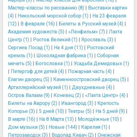
Мастер-классы по рисованию (8)
|
Выставки картин
(4)
|
Никольский морской собор (1)
|
На 23 февраля
(12)
|
В феврале (16)
|
Билеты в Русский музей (4)
|
Академия художеств (5)
|
«Ленфильм» (7)
|
Лахта
Центр (1)
|
Ростов Великий (1)
|
Ярославль (3)
|
Сергиев Посад (1)
|
На 4 дня (11)
|
Ростовский
кремль (1)
|
Шоколадная фабрика (1)
|
Соборная
мечеть (5)
|
Богословка (1)
|
Усадьба Демидовых (1)
|
Петергоф для детей (4)
|
Пожарная часть (4)
|
Елагин дворец (5)
|
Каменноостровский дворец (5)
|
Артиллерийский музей (1)
|
Двухдневные (4)
|
Остров Валаам (9)
|
Коневец (2)
|
«Лахта Центр» (4)
|
Билеты на Аврору (2)
|
Ивангород (3)
|
Крепость
Копорье (3)
|
5 дней (10)
|
Театры (5)
|
На 5 дней (9)
|
В марте (16)
|
На 8 Марта (13)
|
Молодёжные (10)
|
Дом музыки (5)
|
Новые (144)
|
Карелия (1)
|
Петрозаводск (3)
|
Водопад Кивач (2)
|
Онежская