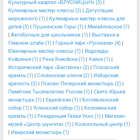
Культурный квартал «БРУСНИЦЫН» (3)
|
Кулинарные мастер-классы (3)
|
Дегустации
мороженого (1)
|
Кулинарные мастер-классы для
детей (3)
|
Пушкинские Горы (1)
|
Михайловское (1)
|
Автобусные для школьников (1)
|
Выставки в
Главном штабе (1)
|
Горный парк «Рускеала» (4)
|
Ювелирные мастер-классы (1)
|
Водопады
Койриноя (1)
|
Река Янисйоки (1)
|
Каяки (1)
|
Исторический парк «Бастионъ» (2)
|
Псковский
кремль (1)
|
Словенские ключи (2)
|
Изборская
крепость (3)
|
Псково-Печерский монастырь (2)
|
Памятник Тысячелетию России (1)
|
Свято-Юрьев
монастырь (1)
|
Еврейские (1)
|
Богоявленский
собор (1)
|
Успенский собор (1)
|
Коломенский
кремль (1)
|
Резиденция Талви Укко (1)
|
Магазин-
музей «Центр шунгита» (1)
|
Колокольный центр (1)
|
Иверский монастырь (1)