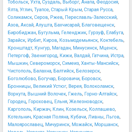
Тобольск
,
Ухта
,
Суздаль
,
Выборг
,
Анапа
,
Феодосия
,
Ялта
,
Углич
,
Туапсе
,
Старый Крым
,
Старая Русса
,
Соликамск
,
Серов
,
Ржев
,
Переславль-Залесский
,
Азов
,
Аксай
,
Алушта
,
Бахчисарай
,
Благовещенск
,
Биробиджан
,
Бугульма
,
Геленджик
,
Гурзуф
,
Елабуга
,
Зарайск
,
Ирбит
,
Киров
,
Козьмодемьянск
,
Коктебель
,
Кронштадт
,
Кунгур
,
Магадан
,
Минусинск
,
Мценск
,
Петергоф
,
Звенигород
,
Кижи
,
Валдай
,
Гатчина
,
Истра
,
Мышкин
,
Североморск
,
Симеиз
,
Ханты-Мансийск
,
Чистополь
,
Балахна
,
Балтийск
,
Белозерск
,
Боголюбово
,
Богучар
,
Боровичи
,
Боровск
,
Бронницы
,
Великий Устюг
,
Верея
,
Волоколамск
,
Воркута
,
Вышний Волочек
,
Гжель
,
Горно-Алтайск
,
Городец
,
Гороховец
,
Ельня
,
Железноводск
,
Каргополь
,
Киржач
,
Клин
,
Козельск
,
Колпашево
,
Котельнич
,
Красная Поляна
,
Кубачи
,
Ливны
,
Льгов
,
Малоярославец
,
Мичуринск
,
Можайск
,
Моршанск
,