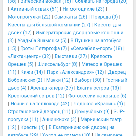
(38)
|
Витебский вокзал (18)
|
Сбежать из города (20)
|
Активный отдых (51)
|
На мотоцикле (23)
|
Мотопрогулки (22)
|
Самокаты (26)
|
Природа (9)
|
Квесты для большой компании (27)
|
Квесты для
двоих (17)
|
Императорские дворцовые конюшни
(3)
|
Усадьба Знаменка (5)
|
В Пушкин на автобусе
(15)
|
Гроты Петергофа (7)
|
«Севкабель-порт» (18)
|
«Лахта-центр» (32)
|
Выставки (27)
|
Крепость
Орешек (5)
|
Шлиссельбург (8)
|
Метеор в Орешек
(11)
|
Кижи (14)
|
Парк «Александрия» (12)
|
Дворец
Бобринских (2)
|
Маяки (12)
|
Выборг (30)
|
Гостиный
двор (4)
|
Аренда катера (27)
|
Елагин остров (13)
|
Крестовский остров (12)
|
Фотосессии на крыше (6)
|
Ночные на теплоходе (42)
|
Ледокол «Красин» (1)
|
Строгановский дворец (11)
|
Дом учёных (9)
|
SUP-
прогулка (11)
|
Анненкирхе (3)
|
Мариинский театр
(12)
|
Кресты (4)
|
В Екатерининский дворец на
автобусе (29)
|
Холод не помеха (10)
|
На самолете