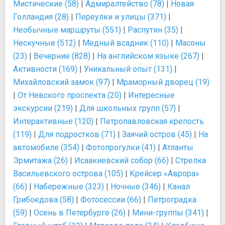
Мистические (58)
|
Адмиралтейство (78)
|
Новая
Голландия (28)
|
Переулки и улицы (371)
|
Необычные маршруты (551)
|
Распутин (35)
|
Нескучные (512)
|
Медный всадник (110)
|
Масоны
(23)
|
Вечерние (828)
|
На английском языке (267)
|
Активности (169)
|
Уникальный опыт (131)
|
Михайловский замок (97)
|
Мраморный дворец (19)
|
От Невского проспекта (20)
|
Интересные
экскурсии (219)
|
Для школьных групп (57)
|
Интерактивные (120)
|
Петропавловская крепость
(119)
|
Для подростков (71)
|
Заячий остров (45)
|
На
автомобиле (354)
|
Фотопрогулки (41)
|
Атланты
Эрмитажа (26)
|
Исаакиевский собор (66)
|
Стрелка
Васильевского острова (105)
|
Крейсер «Аврора»
(66)
|
Набережные (323)
|
Ночные (346)
|
Канал
Грибоедова (58)
|
Фотосессии (66)
|
Петроградка
(59)
|
Осень в Петербурге (26)
|
Мини-группы (341)
|