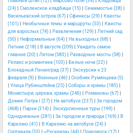
Главный штаб (12)
|
Марсово поле (34)
|
Кладбища
(24)
|
Смоленское кладбище (15)
|
Семимостье (28)
|
Васильевский остров (67)
|
Сфинксы (29)
|
Квесты
(101)
|
Необычные темы и маршруты (53)
|
Квесты
для взрослых (74)
|
Развлечения (129)
|
Летний сад
(50)
|
Неформальные (64)
|
На выходных (68)
|
Летние (218)
|
В августе (209)
|
Увидеть самое
главное (20)
|
Летом (583)
|
Разводные мосты (58)
|
Релакс и романтика (103)
|
Белые ночи (22)
|
Блокадный Ленинград (37)
|
Экскурсии к 23
февраля (9)
|
Военные (46)
|
Особняк Румянцева (5)
|
Улица Рубинштейна (25)
|
Соборы и храмы (185)
|
Монастыри, церкви, храмы (246)
|
Романовы (67)
|
Домик Петра I (27)
|
На автобусе (237)
|
За городом
(468)
|
Парки (314)
|
Экскурсионные туры (199)
|
Однодневные (281)
|
За городом и природа (169)
|
В
Карелию (41)
|
В Карелию на автобусе (24)
|
Сортавала (35)
|
«Рускеала» (44)
|
Приозерск (17)
|