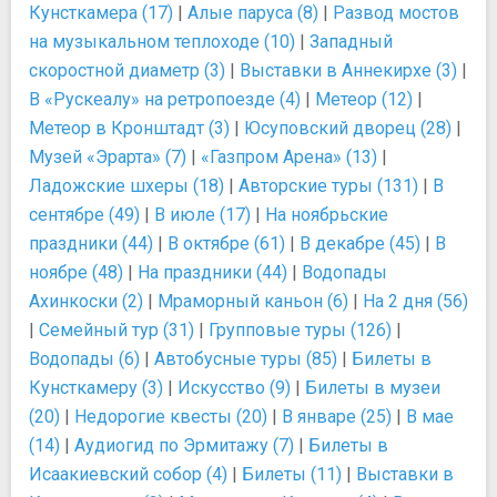
Кунсткамера (17)
|
Алые паруса (8)
|
Развод мостов
на музыкальном теплоходе (10)
|
Западный
скоростной диаметр (3)
|
Выставки в Аннекирхе (3)
|
В «Рускеалу» на ретропоезде (4)
|
Метеор (12)
|
Метеор в Кронштадт (3)
|
Юсуповский дворец (28)
|
Музей «Эрарта» (7)
|
«Газпром Арена» (13)
|
Ладожские шхеры (18)
|
Авторские туры (131)
|
В
сентябре (49)
|
В июле (17)
|
На ноябрьские
праздники (44)
|
В октябре (61)
|
В декабре (45)
|
В
ноябре (48)
|
На праздники (44)
|
Водопады
Ахинкоски (2)
|
Мраморный каньон (6)
|
На 2 дня (56)
|
Семейный тур (31)
|
Групповые туры (126)
|
Водопады (6)
|
Автобусные туры (85)
|
Билеты в
Кунсткамеру (3)
|
Искусство (9)
|
Билеты в музеи
(20)
|
Недорогие квесты (20)
|
В январе (25)
|
В мае
(14)
|
Аудиогид по Эрмитажу (7)
|
Билеты в
Исаакиевский собор (4)
|
Билеты (11)
|
Выставки в