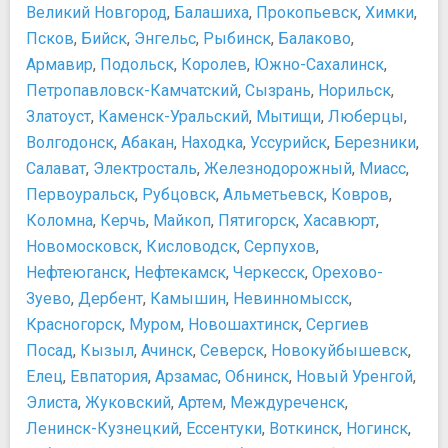
Великий Новгород
,
Балашиха
,
Прокопьевск
,
Химки
,
Псков
,
Бийск
,
Энгельс
,
Рыбинск
,
Балаково
,
Армавир
,
Подольск
,
Королев
,
Южно-Сахалинск
,
Петропавловск-Камчатский
,
Сызрань
,
Норильск
,
Златоуст
,
Каменск-Уральский
,
Мытищи
,
Люберцы
,
Волгодонск
,
Абакан
,
Находка
,
Уссурийск
,
Березники
,
Салават
,
Электросталь
,
Железнодорожный
,
Миасс
,
Первоуральск
,
Рубцовск
,
Альметьевск
,
Ковров
,
Коломна
,
Керчь
,
Майкоп
,
Пятигорск
,
Хасавюрт
,
Новомосковск
,
Кисловодск
,
Серпухов
,
Нефтеюганск
,
Нефтекамск
,
Черкесск
,
Орехово-
Зуево
,
Дербент
,
Камышин
,
Невинномысск
,
Красногорск
,
Муром
,
Новошахтинск
,
Сергиев
Посад
,
Кызыл
,
Ачинск
,
Северск
,
Новокуйбышевск
,
Елец
,
Евпатория
,
Арзамас
,
Обнинск
,
Новый Уренгой
,
Элиста
,
Жуковский
,
Артем
,
Междуреченск
,
Ленинск-Кузнецкий
,
Ессентуки
,
Воткинск
,
Ногинск
,