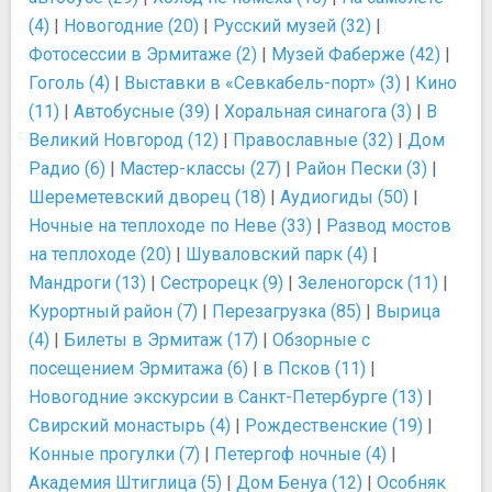
(4)
|
Новогодние (20)
|
Русский музей (32)
|
Фотосессии в Эрмитаже (2)
|
Музей Фаберже (42)
|
Гоголь (4)
|
Выставки в «Севкабель-порт» (3)
|
Кино
(11)
|
Автобусные (39)
|
Хоральная синагога (3)
|
В
Великий Новгород (12)
|
Православные (32)
|
Дом
Радио (6)
|
Мастер-классы (27)
|
Район Пески (3)
|
Шереметевский дворец (18)
|
Аудиогиды (50)
|
Ночные на теплоходе по Неве (33)
|
Развод мостов
на теплоходе (20)
|
Шуваловский парк (4)
|
Мандроги (13)
|
Сестрорецк (9)
|
Зеленогорск (11)
|
Курортный район (7)
|
Перезагрузка (85)
|
Вырица
(4)
|
Билеты в Эрмитаж (17)
|
Обзорные с
посещением Эрмитажа (6)
|
в Псков (11)
|
Новогодние экскурсии в Санкт-Петербурге (13)
|
Свирский монастырь (4)
|
Рождественские (19)
|
Конные прогулки (7)
|
Петергоф ночные (4)
|
Академия Штиглица (5)
|
Дом Бенуа (12)
|
Особняк