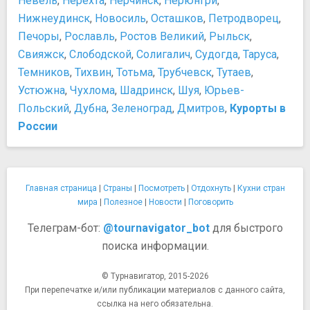
Невель
,
Нерехта
,
Нерчинск
,
Нерюнгри
,
Нижнеудинск
,
Новосиль
,
Осташков
,
Петродворец
,
Печоры
,
Рославль
,
Ростов Великий
,
Рыльск
,
Свияжск
,
Слободской
,
Солигалич
,
Судогда
,
Таруса
,
Темников
,
Тихвин
,
Тотьма
,
Трубчевск
,
Тутаев
,
Устюжна
,
Чухлома
,
Шадринск
,
Шуя
,
Юрьев-
Польский
,
Дубна
,
Зеленоград
,
Дмитров
,
Курорты в
России
Главная страница
|
Страны
|
Посмотреть
|
Отдохнуть
|
Кухни стран
мира
|
Полезное
|
Новости
|
Поговорить
Телеграм-бот:
@tournavigator_bot
для быстрого
поиска информации.
© Турнавигатор, 2015-2026
При перепечатке и/или публикации материалов с данного сайта,
ссылка на него обязательна.