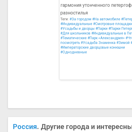
гармония утонченного петергоф
разностилья
Теги:
#За городом
#На автомобиле
#Пете
#Индивидуальные
#Смотровые площадк
#Усадьбы и дворцы
#Парки
#Парки Петер
#Для школьников
#Индивидуальные в Пе
#Тематические
#Парк «Александрия»
#Чт
посмотреть
#Усадьба Знаменка
#Зимой
#Императорские дворцовые конюшни
#Однодневные
Россия
. Другие города и интересн