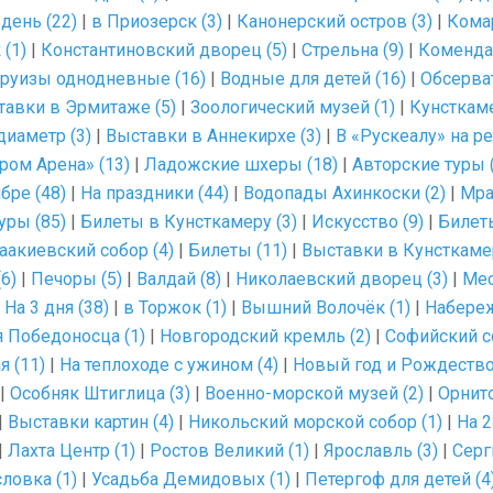
 день (22)
|
в Приозерск (3)
|
Канонерский остров (3)
|
Комар
(1)
|
Константиновский дворец (5)
|
Стрельна (9)
|
Комендан
руизы однодневные (16)
|
Водные для детей (16)
|
Обсерват
тавки в Эрмитаже (5)
|
Зоологический музей (1)
|
Кунсткаме
диаметр (3)
|
Выставки в Аннекирхе (3)
|
В «Рускеалу» на ре
ром Арена» (13)
|
Ладожские шхеры (18)
|
Авторские туры 
бре (48)
|
На праздники (44)
|
Водопады Ахинкоски (2)
|
Мра
уры (85)
|
Билеты в Кунсткамеру (3)
|
Искусство (9)
|
Билеты
аакиевский собор (4)
|
Билеты (11)
|
Выставки в Кунсткамер
6)
|
Печоры (5)
|
Валдай (8)
|
Николаевский дворец (3)
|
Мес
|
На 3 дня (38)
|
в Торжок (1)
|
Вышний Волочёк (1)
|
Набереж
 Победоносца (1)
|
Новгородский кремль (2)
|
Софийский со
я (11)
|
На теплоходе с ужином (4)
|
Новый год и Рождество
|
Особняк Штиглица (3)
|
Военно-морской музей (2)
|
Орнито
|
Выставки картин (4)
|
Никольский морской собор (1)
|
На 2
|
Лахта Центр (1)
|
Ростов Великий (1)
|
Ярославль (3)
|
Серг
ловка (1)
|
Усадьба Демидовых (1)
|
Петергоф для детей (4