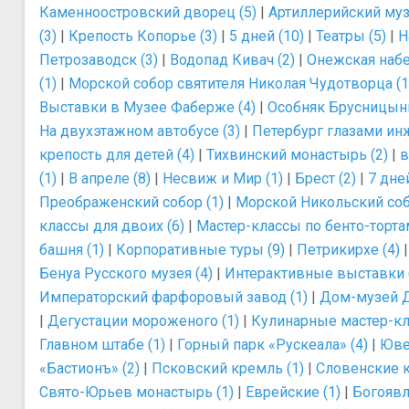
Каменноостровский дворец (5)
|
Артиллерийский муз
(3)
|
Крепость Копорье (3)
|
5 дней (10)
|
Театры (5)
|
Н
Петрозаводск (3)
|
Водопад Кивач (2)
|
Онежская набе
(1)
|
Морской собор святителя Николая Чудотворца (1
Выставки в Музее Фаберже (4)
|
Особняк Брусницыны
На двухэтажном автобусе (3)
|
Петербург глазами инж
крепость для детей (4)
|
Тихвинский монастырь (2)
|
в
(1)
|
В апреле (8)
|
Несвиж и Мир (1)
|
Брест (2)
|
7 дней
Преображенский собор (1)
|
Морской Никольский соб
классы для двоих (6)
|
Мастер-классы по бенто-тортам
башня (1)
|
Корпоративные туры (9)
|
Петрикирхе (4)
Бенуа Русского музея (4)
|
Интерактивные выставки 
Императорский фарфоровый завод (1)
|
Дом-музей Д
|
Дегустации мороженого (1)
|
Кулинарные мастер-кла
Главном штабе (1)
|
Горный парк «Рускеала» (4)
|
Юве
«Бастионъ» (2)
|
Псковский кремль (1)
|
Словенские к
Свято-Юрьев монастырь (1)
|
Еврейские (1)
|
Богоявл