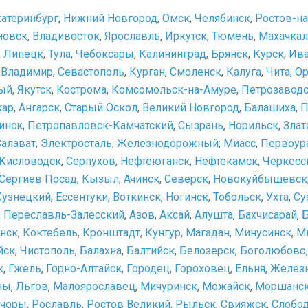
катеринбург
,
Нижний Новгород
,
Омск
,
Челябинск
,
Ростов-н
новск
,
Владивосток
,
Ярославль
,
Иркутск
,
Тюмень
,
Махачкал
,
Липецк
,
Тула
,
Чебоксары
,
Калининград
,
Брянск
,
Курск
,
Ив
,
Владимир
,
Севастополь
,
Курган
,
Смоленск
,
Калуга
,
Чита
,
Ор
ый
,
Якутск
,
Кострома
,
Комсомольск-на-Амуре
,
Петрозавод
кар
,
Ангарск
,
Старый Оскол
,
Великий Новгород
,
Балашиха
,
П
инск
,
Петропавловск-Камчатский
,
Сызрань
,
Норильск
,
Злат
Салават
,
Электросталь
,
Железнодорожный
,
Миасс
,
Первоур
Кисловодск
,
Серпухов
,
Нефтеюганск
,
Нефтекамск
,
Черкесс
Сергиев Посад
,
Кызыл
,
Ачинск
,
Северск
,
Новокуйбышевск
Кузнецкий
,
Ессентуки
,
Воткинск
,
Ногинск
,
Тобольск
,
Ухта
,
Су
,
Переславль-Залесский
,
Азов
,
Аксай
,
Алушта
,
Бахчисарай
,
нск
,
Коктебель
,
Кронштадт
,
Кунгур
,
Магадан
,
Минусинск
,
М
йск
,
Чистополь
,
Балахна
,
Балтийск
,
Белозерск
,
Боголюбово
к
,
Гжель
,
Горно-Алтайск
,
Городец
,
Гороховец
,
Ельня
,
Желез
ны
,
Льгов
,
Малоярославец
,
Мичуринск
,
Можайск
,
Моршанс
чоры
,
Рославль
,
Ростов Великий
,
Рыльск
,
Свияжск
,
Слобо