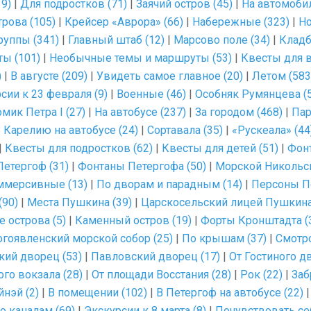
9)
|
Для подростков (71)
|
Заячий остров (45)
|
На автомобил
рова (105)
|
Крейсер «Аврора» (66)
|
Набережные (323)
|
Но
руппы (341)
|
Главный штаб (12)
|
Марсово поле (34)
|
Кладб
ты (101)
|
Необычные темы и маршруты (53)
|
Квесты для в
)
|
В августе (209)
|
Увидеть самое главное (20)
|
Летом (583
сии к 23 февраля (9)
|
Военные (46)
|
Особняк Румянцева (5
мик Петра I (27)
|
На автобусе (237)
|
За городом (468)
|
Пар
 Карелию на автобусе (24)
|
Сортавала (35)
|
«Рускеала» (44
|
Квесты для подростков (62)
|
Квесты для детей (51)
|
Фонт
етергоф (31)
|
Фонтаны Петергофа (50)
|
Морской Никольск
мерсивные (13)
|
По дворам и парадным (14)
|
Персоны Пе
(90)
|
Места Пушкина (39)
|
Царскосельский лицей Пушкина
 острова (5)
|
Каменный остров (19)
|
Форты Кронштадта (
гоявленский морской собор (25)
|
По крышам (37)
|
Смотр
кий дворец (53)
|
Павловский дворец (17)
|
От Гостиного дв
го вокзала (28)
|
От площади Восстания (28)
|
Рок (22)
|
Заб
нэй (2)
|
В помещении (102)
|
В Петергоф на автобусе (22)
о каналам (69)
|
Экскурсии к 8 марта (8)
|
Почувствовать се