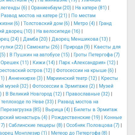
легенды (6)
|
Ораниенбаум (20)
|
На катере (81)
|
|
Развод мостов на катере (21)
|
По местам
изни (6)
|
Толстовский дом (6)
|
Метро (4)
|
Гранд
й дворец (10)
|
На велосипеде (16)
|
рец (24)
|
Дамба (20)
|
Дворец Меншикова (13)
|
гулки (22)
|
Самокаты (26)
|
Природа (9)
|
Квесты для
(5)
|
В Пушкин на автобусе (15)
|
Гроты Петергофа (7)
 Орешек (11)
|
Кижи (14)
|
Парк «Александрия» (12)
|
рестовский остров (12)
|
Фотосессии на крыше (6)
|
1)
|
Анненкирхе (3)
|
Мариинский театр (12)
|
Кресты
й музей (32)
|
Фотосессии в Эрмитаже (2)
|
Музей
)
|
В Великий Новгород (12)
|
Православные (32)
|
 теплоходе по Неве (33)
|
Развод мостов на
|
Перезагрузка (85)
|
Вырица (4)
|
Билеты в Эрмитаж
рский монастырь (4)
|
Рождественские (19)
|
Конные
7)
|
Саблинские пещеры (8)
|
Особняк Половцова (7)
|
ворец Монплезир (1)
|
Метеор до Петергофа (8)
|