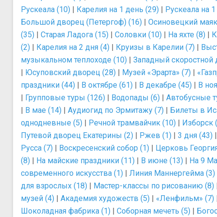
Рускеала (10)
|
Карелия на 1 день (29)
|
Рускеала на 1
Большой дворец (Петергоф) (16)
|
Осиновецкий маяк 
(35)
|
Старая Ладога (15)
|
Соловки (10)
|
На яхте (8)
|
К
(2)
|
Карелия на 2 дня (4)
|
Круизы в Карелии (7)
|
Выс
музыкальном теплоходе (10)
|
Западный скоростной 
|
Юсуповский дворец (28)
|
Музей «Эрарта» (7)
|
«Газп
праздники (44)
|
В октябре (61)
|
В декабре (45)
|
В ноя
|
Групповые туры (126)
|
Водопады (6)
|
Автобусные т
|
В мае (14)
|
Аудиогид по Эрмитажу (7)
|
Билеты в Ис
однодневные (5)
|
Речной трамвайчик (10)
|
Изборск (
Путевой дворец Екатерины (2)
|
Ржев (1)
|
3 дня (43)
Русса (7)
|
Воскресенский собор (1)
|
Церковь Георгия
(8)
|
На майские праздники (11)
|
В июне (13)
|
На 9 Ма
современного искусства (1)
|
Линия Маннергейма (3)
для взрослых (18)
|
Мастер-классы по рисованию (8)
музей (4)
|
Академия художеств (5)
|
«Ленфильм» (7)
Шоколадная фабрика (1)
|
Соборная мечеть (5)
|
Богос