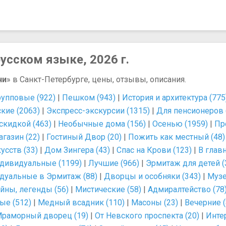
усском языке, 2026 г.
ни
» в Санкт-Петербурге, цены, отзывы, описания.
рупповые (922)
|
Пешком (943)
|
История и архитектура (775
кие (2063)
|
Экспресс-экскурсии (1315)
|
Для пенсионеров 
скидкой (463)
|
Необычные дома (156)
|
Осенью (1959)
|
Пр
газин (22)
|
Гостиный Двор (20)
|
Пожить как местный (48)
сств (33)
|
Дом Зингера (43)
|
Спас на Крови (123)
|
В главн
дивидуальные (1199)
|
Лучшие (966)
|
Эрмитаж для детей (
дуальные в Эрмитаж (88)
|
Дворцы и особняки (343)
|
Музе
айны, легенды (56)
|
Мистические (58)
|
Адмиралтейство (78
ые (512)
|
Медный всадник (110)
|
Масоны (23)
|
Вечерние (
раморный дворец (19)
|
От Невского проспекта (20)
|
Инте