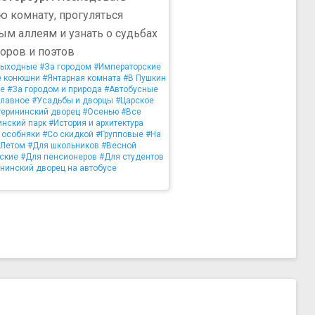
ю комнату, прогуляться
ым аллеям и узнать о судьбах
оров и поэтов
выходные
#За городом
#Императорские
е конюшни
#Янтарная комната
#В Пушкин
се
#За городом и природа
#Автобусные
главное
#Усадьбы и дворцы
#Царское
терининский дворец
#Осенью
#Все
инский парк
#История и архитектура
 особняки
#Со скидкой
#Групповые
#На
#Летом
#Для школьников
#Весной
ские
#Для пенсионеров
#Для студентов
ининский дворец на автобусе