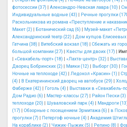
фотосессии (37)
|
Александро-Невская лавра (10)
|
См
Индивидуальные водные (43)
|
Речные прогулки (17
Раскольникова из романа «Преступление и наказание
Макет (2)
|
Ботанический сад (6)
|
Музей-макет «Петро
Александринский театр (22)
|
Дом купцов Елисеевых 
Гатчина (38)
|
Витебский вокзал (18)
|
Сбежать из горо
большой компании (27)
|
Квесты для двоих (17)
|
Имп
|
«Севкабель-порт» (18)
|
«Лахта-центр» (32)
|
Выставк
Дворец Бобринских (2)
|
Маяки (12)
|
Выборг (30)
|
Го
Ночные на теплоходе (42)
|
Ледокол «Красин» (1)
|
Ст
(4)
|
В Екатерининский дворец на автобусе (29)
|
Холо
Фаберже (42)
|
Гоголь (4)
|
Выставки в «Севкабель-по
Дом Радио (6)
|
Мастер-классы (27)
|
Район Пески (3)
теплоходе (20)
|
Шуваловский парк (4)
|
Мандроги (13
(17)
|
Обзорные с посещением Эрмитажа (6)
|
в Псков
прогулки (7)
|
Петергоф ночные (4)
|
Академия Штигли
На кораблике (2)
|
Чижик-Пыжик (5)
|
Репино (8)
|
Фор