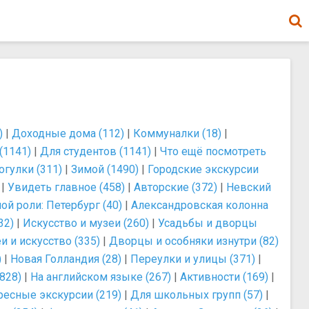
)
|
Доходные дома (112)
|
Коммуналки (18)
|
(1141)
|
Для студентов (1141)
|
Что ещё посмотреть
огулки (311)
|
Зимой (1490)
|
Городские экскурсии
|
Увидеть главное (458)
|
Авторские (372)
|
Невский
ой роли: Петербург (40)
|
Александровская колонна
32)
|
Искусство и музеи (260)
|
Усадьбы и дворцы
и и искусство (335)
|
Дворцы и особняки изнутри (82)
)
|
Новая Голландия (28)
|
Переулки и улицы (371)
|
828)
|
На английском языке (267)
|
Активности (169)
|
ресные экскурсии (219)
|
Для школьных групп (57)
|