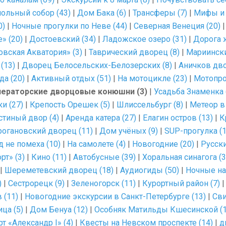
ольный собор (43)
|
Дом Бака (6)
|
Трансферы (7)
|
Мифы и 
0)
|
Ночные прогулки по Неве (44)
|
Северная Венеция (20)
» (20)
|
Достоевский (34)
|
Ладожское озеро (31)
|
Дорога ж
вская Акватория» (3)
|
Таврический дворец (8)
|
Мариински
(13)
|
Дворец Белосельских-Белозерских (8)
|
Аничков дво
да (20)
|
Активный отдых (51)
|
На мотоцикле (23)
|
Мотопро
ераторские дворцовые конюшни (3)
|
Усадьба Знаменка 
и (27)
|
Крепость Орешек (5)
|
Шлиссельбург (8)
|
Метеор в
стиный двор (4)
|
Аренда катера (27)
|
Елагин остров (13)
|
К
рогановский дворец (11)
|
Дом учёных (9)
|
SUP-прогулка (1
д не помеха (10)
|
На самолете (4)
|
Новогодние (20)
|
Русски
рт» (3)
|
Кино (11)
|
Автобусные (39)
|
Хоральная синагога (3
|
Шереметевский дворец (18)
|
Аудиогиды (50)
|
Ночные на
)
|
Сестрорецк (9)
|
Зеленогорск (11)
|
Курортный район (7)
 (11)
|
Новогодние экскурсии в Санкт-Петербурге (13)
|
Сви
ца (5)
|
Дом Бенуа (12)
|
Особняк Матильды Кшесинской (1
т «Александр I» (4)
|
Квесты на Невском проспекте (14)
|
д