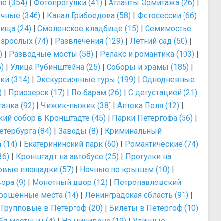
е (354)
|
Фотопрогулки (41)
|
Атланты Эрмитажа (26)
|
чные (346)
|
Канал Грибоедова (58)
|
Фотосессии (66)
ища (24)
|
Смоленское кладбище (15)
|
Семимостье
зрослых (74)
|
Развлечения (129)
|
Летний сад (50)
|
)
|
Разводные мосты (58)
|
Релакс и романтика (103)
|
)
|
Улица Рубинштейна (25)
|
Соборы и храмы (185)
|
ки (314)
|
Экскурсионные туры (199)
|
Однодневные
)
|
Приозерск (17)
|
По барам (26)
|
С дегустацией (21)
анка (92)
|
Чижик-пыжик (38)
|
Аптека Пеля (12)
|
ий собор в Кронштадте (45)
|
Парки Петергофа (56)
|
тербурга (84)
|
Заводы (8)
|
Криминальный
 (14)
|
Екатерининский парк (60)
|
Романтические (74)
36)
|
Кронштадт на автобусе (25)
|
Прогулки на
овые площадки (57)
|
Ночные по крышам (10)
|
ора (9)
|
Монетный двор (12)
|
Петропавловский
рошенные места (14)
|
Ленинградская область (91)
|
|
Групповые в Петергоф (20)
|
Билеты в Петергоф (10)
бя местным (4)
|
На минивэне (19)
|
Уличные