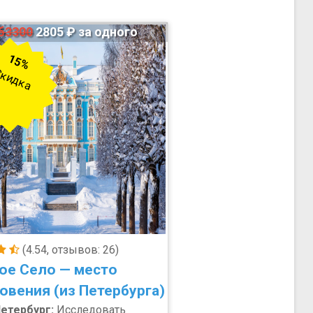
б3300
2805 ₽ за одного
15%
кидка
(4.54, отзывов: 26)
ое Село — место
овения (из Петербурга)
етербург:
Исследовать