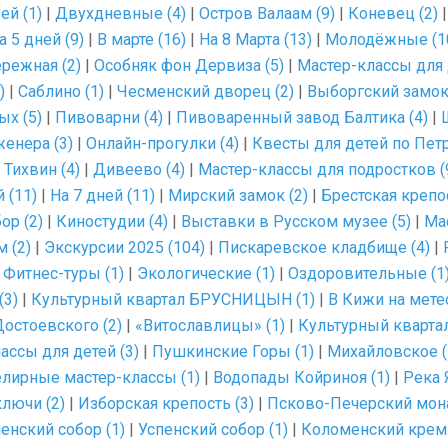
ей (1)
|
Двухдневные (4)
|
Остров Валаам (9)
|
Коневец (2)
а 5 дней (9)
|
В марте (16)
|
На 8 Марта (13)
|
Молодёжные (1
режная (2)
|
Особняк фон Дервиза (5)
|
Мастер-классы для 
)
|
Саблино (1)
|
Чесменский дворец (2)
|
Выборгский замок 
х (5)
|
Пивоварни (4)
|
Пивоваренный завод Балтика (4)
|
енера (3)
|
Онлайн-прогулки (4)
|
Квесты для детей по Пет
 Тихвин (4)
|
Дивеево (4)
|
Мастер-классы для подростков (
 (11)
|
На 7 дней (11)
|
Мирский замок (2)
|
Брестская крепос
ор (2)
|
Киностудии (4)
|
Выставки в Русском музее (5)
|
Ма
 (2)
|
Экскурсии 2025 (104)
|
Пискаревское кладбище (4)
|
|
Фитнес-туры (1)
|
Экологические (1)
|
Оздоровительные (1
(3)
|
Культурный квартал БРУСНИЦЫН (1)
|
В Кижи на метео
остоевского (2)
|
«Витославлицы» (1)
|
Культурный кварта
ссы для детей (3)
|
Пушкинские Горы (1)
|
Михайловское (
лирные мастер-классы (1)
|
Водопады Койриноя (1)
|
Река 
лючи (2)
|
Изборская крепость (3)
|
Псково-Печерский мона
енский собор (1)
|
Успенский собор (1)
|
Коломенский кремл