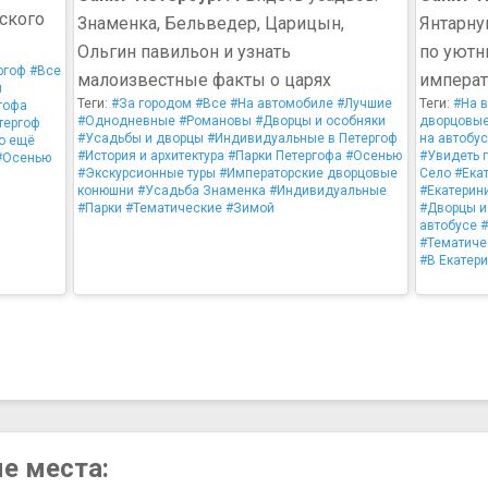
ского
Знаменка, Бельведер, Царицын,
Янтарну
Ольгин павильон и узнать
по уютн
ргоф
#Все
малоизвестные факты о царях
императ
и
Теги:
#За городом
#Все
#На автомобиле
#Лучшие
Теги:
#На 
гофа
#Однодневные
#Романовы
#Дворцы и особняки
дворцовы
тергоф
#Усадьбы и дворцы
#Индивидуальные в Петергоф
на автобу
о ещё
#История и архитектура
#Парки Петергофа
#Осенью
#Увидеть 
#Осенью
#Экскурсионные туры
#Императорские дворцовые
Село
#Ека
конюшни
#Усадьба Знаменка
#Индивидуальные
#Екатерин
#Парки
#Тематические
#Зимой
#Дворцы и
автобусе
#Тематиче
#В Екатер
ые места: