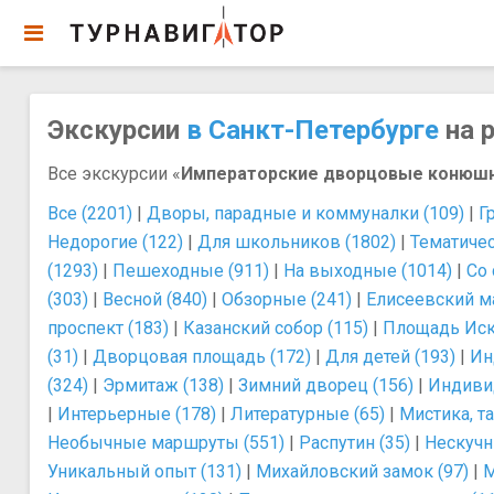
Экскурсии
в Санкт-Петербурге
на р
Все экскурсии «
Императорские дворцовые конюш
Все (2201)
|
Дворы, парадные и коммуналки (109)
|
Г
Недорогие (122)
|
Для школьников (1802)
|
Тематичес
(1293)
|
Пешеходные (911)
|
На выходные (1014)
|
Со 
(303)
|
Весной (840)
|
Обзорные (241)
|
Елисеевский ма
проспект (183)
|
Казанский собор (115)
|
Площадь Иску
(31)
|
Дворцовая площадь (172)
|
Для детей (193)
|
Ин
(324)
|
Эрмитаж (138)
|
Зимний дворец (156)
|
Индиви
|
Интерьерные (178)
|
Литературные (65)
|
Мистика, т
Необычные маршруты (551)
|
Распутин (35)
|
Нескучн
Уникальный опыт (131)
|
Михайловский замок (97)
|
М