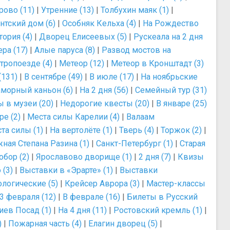
ово (11)
|
Утренние (13)
|
Толбухин маяк (1)
|
тский дом (6)
|
Особняк Кельха (4)
|
На Рождество
ория (4)
|
Дворец Елисеевых (5)
|
Рускеала на 2 дня
ра (17)
|
Алые паруса (8)
|
Развод мостов на
тропоезде (4)
|
Метеор (12)
|
Метеор в Кронштадт (3)
(131)
|
В сентябре (49)
|
В июле (17)
|
На ноябрьские
морный каньон (6)
|
На 2 дня (56)
|
Семейный тур (31)
 в музеи (20)
|
Недорогие квесты (20)
|
В январе (25)
е (2)
|
Места силы Карелии (4)
|
Валаам
та силы (1)
|
На вертолёте (1)
|
Тверь (4)
|
Торжок (2)
|
ная Степана Разина (1)
|
Санкт-Петербург (1)
|
Старая
бор (2)
|
Ярославово дворище (1)
|
2 дня (7)
|
Квизы
 (3)
|
Выставки в «Эрарте» (1)
|
Выставки
логические (5)
|
Крейсер Аврора (3)
|
Мастер-классы
3 февраля (12)
|
В феврале (16)
|
Билеты в Русский
иев Посад (1)
|
На 4 дня (11)
|
Ростовский кремль (1)
|
)
|
Пожарная часть (4)
|
Елагин дворец (5)
|