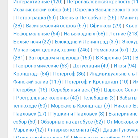
Интерактивные (120)
|
Петропавловская крепость (11
Исаакиевский собор (66)
|
Стрелка Васильевского ост
|
Петроградка (59)
|
Осень в Петербурге (26)
|
Мини-г
(28)
|
Васильевский остров (67)
|
Сфинксы (29)
|
Квес
Неформальные (64)
|
На выходных (68)
|
Летние (218
Белые ночи (22)
|
Блокадный Ленинград (37)
|
Экскур
Монастыри, церкви, храмы (246)
|
Романовы (67)
|
До
(281)
|
За городом и природа (169)
|
В Карелию (41)
|
В
|
Гастрономические (53)
|
Дегустации (49)
|
Игры (94)
Кронштадт (84)
|
Петергоф (86)
|
Индивидуальные в П
Финский залив (117)
|
Петергоф и Кронштадт (10)
|
Им
Петербург (15)
|
Серебряный век (18)
|
Царское Село 
|
Ростральные колонны (40)
|
Телебашня (3)
|
Забытые
теплоходе (60)
|
Морские в Кронштадт (7)
|
Николо-Бо
Павловск (27)
|
Пушкин и Павловск (8)
|
Екатерининс
собор (50)
|
Обзорные на автобусе (52)
|
От Московско
Марьино (12)
|
Янтарная комната (42)
|
Дацан Гунзэчой
|
Открытие фонтанов (4)
|
Ночные на автобусе (14)
|
П