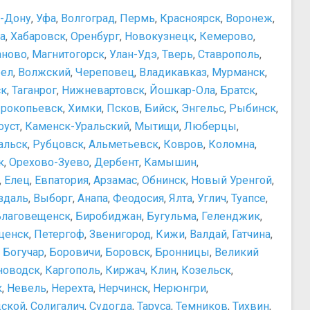
а-Дону
,
Уфа
,
Волгоград
,
Пермь
,
Красноярск
,
Воронеж
,
а
,
Хабаровск
,
Оренбург
,
Новокузнецк
,
Кемерово
,
аново
,
Магнитогорск
,
Улан-Удэ
,
Тверь
,
Ставрополь
,
ел
,
Волжский
,
Череповец
,
Владикавказ
,
Мурманск
,
ск
,
Таганрог
,
Нижневартовск
,
Йошкар-Ола
,
Братск
,
рокопьевск
,
Химки
,
Псков
,
Бийск
,
Энгельс
,
Рыбинск
,
оуст
,
Каменск-Уральский
,
Мытищи
,
Люберцы
,
альск
,
Рубцовск
,
Альметьевск
,
Ковров
,
Коломна
,
к
,
Орехово-Зуево
,
Дербент
,
Камышин
,
,
Елец
,
Евпатория
,
Арзамас
,
Обнинск
,
Новый Уренгой
,
здаль
,
Выборг
,
Анапа
,
Феодосия
,
Ялта
,
Углич
,
Туапсе
,
Благовещенск
,
Биробиджан
,
Бугульма
,
Геленджик
,
ценск
,
Петергоф
,
Звенигород
,
Кижи
,
Валдай
,
Гатчина
,
,
Богучар
,
Боровичи
,
Боровск
,
Бронницы
,
Великий
новодск
,
Каргополь
,
Киржач
,
Клин
,
Козельск
,
к
,
Невель
,
Нерехта
,
Нерчинск
,
Нерюнгри
,
дской
,
Солигалич
,
Судогда
,
Таруса
,
Темников
,
Тихвин
,