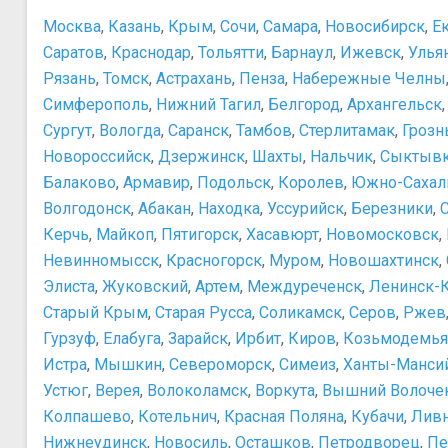
Москва
,
Казань
,
Крым
,
Сочи
,
Самара
,
Новосибирск
,
Е
Саратов
,
Краснодар
,
Тольятти
,
Барнаул
,
Ижевск
,
Улья
Рязань
,
Томск
,
Астрахань
,
Пенза
,
Набережные Челны
Симферополь
,
Нижний Тагил
,
Белгород
,
Архангельск
Сургут
,
Вологда
,
Саранск
,
Тамбов
,
Стерлитамак
,
Грозн
Новороссийск
,
Дзержинск
,
Шахты
,
Нальчик
,
Сыктыв
Балаково
,
Армавир
,
Подольск
,
Королев
,
Южно-Сахал
Волгодонск
,
Абакан
,
Находка
,
Уссурийск
,
Березники
,
Керчь
,
Майкоп
,
Пятигорск
,
Хасавюрт
,
Новомосковск
,
Невинномысск
,
Красногорск
,
Муром
,
Новошахтинск
,
Элиста
,
Жуковский
,
Артем
,
Междуреченск
,
Ленинск-
Старый Крым
,
Старая Русса
,
Соликамск
,
Серов
,
Ржев
Гурзуф
,
Елабуга
,
Зарайск
,
Ирбит
,
Киров
,
Козьмодемья
Истра
,
Мышкин
,
Североморск
,
Симеиз
,
Ханты-Манси
Устюг
,
Верея
,
Волоколамск
,
Воркута
,
Вышний Волоче
Колпашево
,
Котельнич
,
Красная Поляна
,
Кубачи
,
Лив
Нижнеудинск
,
Новосиль
,
Осташков
,
Петродворец
,
Пе