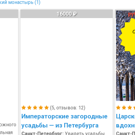
ий монастырь (1)
16000 ₽
ру
С
(5, отзывов: 12)
Императорские загородные
Царск
южного
усадьбы — из Петербурга
вдохн
льная
Санкт-Петербург:
Увидеть усадьбы
Санкт-П