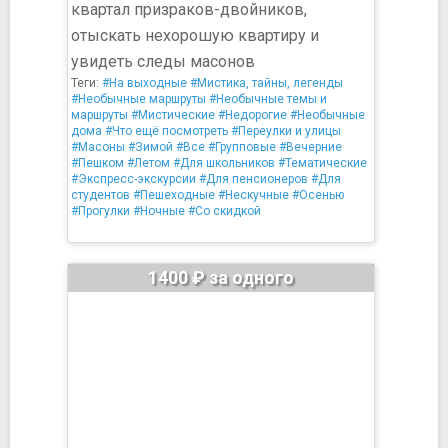
квартал призраков-двойников,
отыскать нехорошую квартиру и
увидеть следы масонов
Теги:
#На выходные
#Мистика, тайны, легенды
#Необычные маршруты
#Необычные темы и
маршруты
#Мистические
#Недорогие
#Необычные
дома
#Что ещё посмотреть
#Переулки и улицы
#Масоны
#Зимой
#Все
#Групповые
#Вечерние
#Пешком
#Летом
#Для школьников
#Тематические
#Экспресс-экскурсии
#Для пенсионеров
#Для
студентов
#Пешеходные
#Нескучные
#Осенью
#Прогулки
#Ночные
#Со скидкой
1400 ₽ за одного