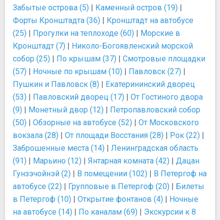
Забытые острова (5)
|
Каменный остров (19)
|
Форты Кронштадта (36)
|
Кронштадт на автобусе
(25)
|
Прогулки на теплоходе (60)
|
Морские в
Кронштадт (7)
|
Николо-Богоявленский морской
собор (25)
|
По крышам (37)
|
Смотровые площадки
(57)
|
Ночные по крышам (10)
|
Павловск (27)
|
Пушкин и Павловск (8)
|
Екатерининский дворец
(53)
|
Павловский дворец (17)
|
От Гостиного двора
(9)
|
Монетный двор (12)
|
Петропавловский собор
(50)
|
Обзорные на автобусе (52)
|
От Московского
вокзала (28)
|
От площади Восстания (28)
|
Рок (22)
|
Заброшенные места (14)
|
Ленинградская область
(91)
|
Марьино (12)
|
Янтарная комната (42)
|
Дацан
Гунзэчойнэй (2)
|
В помещении (102)
|
В Петергоф на
автобусе (22)
|
Групповые в Петергоф (20)
|
Билеты
в Петергоф (10)
|
Открытие фонтанов (4)
|
Ночные
на автобусе (14)
|
По каналам (69)
|
Экскурсии к 8