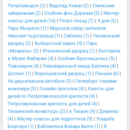
Петрозаводск (3)
|
Водопад Кивач (2)
|
Онежская
набережная (2)
|
Особняк фон Дервиза (5)
|
Мастер-
классы для детей (14)
|
Ретро-поезд (1)
|
4 дня (5)
|
Парк Монрепо (1)
|
Морской собор святителя
Николая Чудотворца (1)
|
Саблино (1)
|
Чесменский
дворец (2)
|
Выборгский замок (4)
|
Парк
«Монрепо» (3)
|
Итальянский дворец (1)
|
Выставки
в Музее Фаберже (4)
|
Особняк Брусницыных (5)
|
Пивоварни (4)
|
Пивоваренный завод Балтика (4)
|
Шопинг (1)
|
Воронцовский дворец (1)
|
Лекции (6)
|
На двухэтажном автобусе (3)
|
Петербург глазами
инженера (3)
|
Онлайн-прогулки (4)
|
Квесты для
детей по Петропавловской крепости (4)
|
Петропавловская крепость для детей (4)
|
Тихвинский монастырь (2)
|
в Тихвин (4)
|
Дивеево
(4)
|
Мастер-классы для подростков (9)
|
Усадьба
Бюргера (1)
|
Библиотека Алвара Аалто (1)
|
В