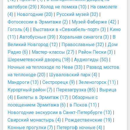
автобусе (29)
|
Холод не помеха (10)
|
На самолете
(4)
|
Новогодние (20)
|
Русский музей (32)
|
Фотосессии в Эрмитаже (2)
|
Музей Фаберже (42)
|
Гоголь (4)
|
Выставки в «Севкабель-порт» (3)
|
Кино
(11)
|
Автобусные (39)
|
Хоральная синагога (3)
|
В
Великий Новгород (12)
|
Православные (32)
|
Дом
Радио (6)
|
Мастер-классы (27)
|
Район Пески (3)
|
Шереметевский дворец (18)
|
Аудиогиды (50)
|
Ночные на теплоходе по Неве (33)
|
Развод мостов
на теплоходе (20)
|
Шуваловский парк (4)
|
Мандроги (13)
|
Сестрорецк (9)
|
Зеленогорск (11)
|
Курортный район (7)
|
Перезагрузка (85)
|
Вырица
(4)
|
Билеты в Эрмитаж (17)
|
Обзорные с
посещением Эрмитажа (6)
|
в Псков (11)
|
Новогодние экскурсии в Санкт-Петербурге (13)
|
Свирский монастырь (4)
|
Рождественские (19)
|
Конные прогулки (7)
|
Петергоф ночные (4)
|