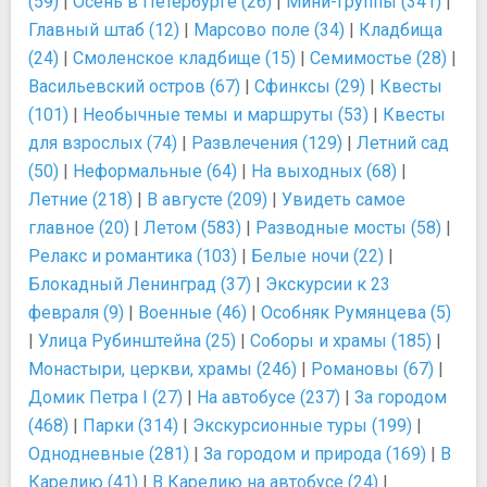
(59)
|
Осень в Петербурге (26)
|
Мини-группы (341)
|
Главный штаб (12)
|
Марсово поле (34)
|
Кладбища
(24)
|
Смоленское кладбище (15)
|
Семимостье (28)
|
Васильевский остров (67)
|
Сфинксы (29)
|
Квесты
(101)
|
Необычные темы и маршруты (53)
|
Квесты
для взрослых (74)
|
Развлечения (129)
|
Летний сад
(50)
|
Неформальные (64)
|
На выходных (68)
|
Летние (218)
|
В августе (209)
|
Увидеть самое
главное (20)
|
Летом (583)
|
Разводные мосты (58)
|
Релакс и романтика (103)
|
Белые ночи (22)
|
Блокадный Ленинград (37)
|
Экскурсии к 23
февраля (9)
|
Военные (46)
|
Особняк Румянцева (5)
|
Улица Рубинштейна (25)
|
Соборы и храмы (185)
|
Монастыри, церкви, храмы (246)
|
Романовы (67)
|
Домик Петра I (27)
|
На автобусе (237)
|
За городом
(468)
|
Парки (314)
|
Экскурсионные туры (199)
|
Однодневные (281)
|
За городом и природа (169)
|
В
Карелию (41)
|
В Карелию на автобусе (24)
|