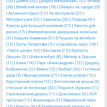
(24)
|
Дамба (20)
|
Дворец Меншикова (13)
|
Гатчина
(38)
|
Витебский вокзал (18)
|
Сбежать из города (20)
|
Активный отдых (51)
|
На мотоцикле (23)
|
Мотопрогулки (22)
|
Самокаты (26)
|
Природа (9)
|
Квесты для большой компании (27)
|
Квесты для
двоих (17)
|
Императорские дворцовые конюшни
(3)
|
Усадьба Знаменка (5)
|
В Пушкин на автобусе
(15)
|
Гроты Петергофа (7)
|
«Севкабель-порт» (18)
|
«Лахта-центр» (32)
|
Выставки (27)
|
Крепость
Орешек (5)
|
Шлиссельбург (8)
|
Метеор в Орешек
(11)
|
Кижи (14)
|
Парк «Александрия» (12)
|
Дворец
Бобринских (2)
|
Маяки (12)
|
Выборг (30)
|
Гостиный
двор (4)
|
Аренда катера (27)
|
Елагин остров (13)
|
Крестовский остров (12)
|
Фотосессии на крыше (6)
|
Ночные на теплоходе (42)
|
Ледокол «Красин» (1)
|
Строгановский дворец (11)
|
Дом учёных (9)
|
SUP-
прогулка (11)
|
Анненкирхе (3)
|
Мариинский театр
(12)
|
Кресты (4)
|
В Екатерининский дворец на