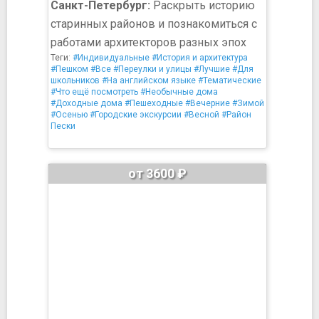
Санкт-Петербург:
Раскрыть историю
старинных районов и познакомиться с
работами архитекторов разных эпох
Теги:
#Индивидуальные
#История и архитектура
#Пешком
#Все
#Переулки и улицы
#Лучшие
#Для
школьников
#На английском языке
#Тематические
#Что ещё посмотреть
#Необычные дома
#Доходные дома
#Пешеходные
#Вечерние
#Зимой
#Осенью
#Городские экскурсии
#Весной
#Район
Пески
от 3600 ₽