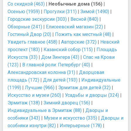
Со скидкой (463)
|
Необычные дома (156)
|
Осенью (1959)
|
Прогулки (311)
|
Зимой (1490)
|
Городские экскурсии (303)
|
Весной (840)
|
Обзорные (241)
|
Елисеевский магазин (22)
|
Гостиный Двор (20)
|
Пожить как местный (48)
|
Увидеть главное (458)
|
Авторские (372)
|
Невский
проспект (183)
|
Казанский собор (115)
|
Площадь
Искусств (33)
|
Дом Зингера (43)
|
Спас на Крови
(123)
|
В главной роли: Петербург (40)
|
Александровская колонна (31)
|
Дворцовая
площадь (172)
|
Для детей (193)
|
Индивидуальные
(1199)
|
Лучшие (966)
|
Эрмитаж для детей (32)
|
Искусство и музеи (260)
|
Усадьбы и дворцы (324)
|
Эрмитаж (138)
|
Зимний дворец (156)
|
Индивидуальные в Эрмитаж (88)
|
Дворцы и
особняки (343)
|
Музеи и искусство (335)
|
Дворцы и
особняки изнутри (82)
|
Интерьерные (178)
|