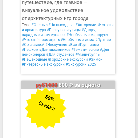
путешествие, где главное —
визуальное удовольствие
от архитектурных игр города
Теги:
#Осенью
#На выходные
#Авторские
#История
и архитектура
#Переулки и улицы
#Дворы,
парадные и коммуналки
#Необычные маршруты
#Что ещё посмотреть
#Необычные дома
#Лучшие
#Со скидкой
#Нескучные
#Все
#Групповые
#Пешком
#Для школьников
#Тематические
#Для
пенсионеров
#Для студентов
#Мини-группы
#Пешеходные
#Городские экскурсии
#Зимой
#Интересные экскурсии
#Экскурсии 2025
руб1600
800 ₽ за одного
50%
Скидка