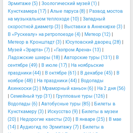
Эрмитаже (5)
|
Зоологический музей (1)
|
Кунсткамера (17)
|
Алые паруса (8)
|
Развод мостов
на музыкальном теплоходе (10)
|
Западный
скоростной диаметр (3)
|
Выставки в Аннекирхе (3)
|
В «Рускеалу» на ретропоезде (4)
|
Метеор (12)
|
Метеор в Кронштадт (3)
|
Юсуповский дворец (28)
|
Музей «Эрарта» (7)
|
«Газпром Арена» (13)
|
Ладожские шхеры (18)
|
Авторские туры (131)
|
В
сентябре (49)
|
В июле (17)
|
На ноябрьские
праздники (44)
|
В октябре (61)
|
В декабре (45)
|
В
ноябре (48)
|
На праздники (44)
|
Водопады
Ахинкоски (2)
|
Мраморный каньон (6)
|
На 2 дня (56)
|
Семейный тур (31)
|
Групповые туры (126)
|
Водопады (6)
|
Автобусные туры (85)
|
Билеты в
Кунсткамеру (3)
|
Искусство (9)
|
Билеты в музеи
(20)
|
Недорогие квесты (20)
|
В январе (25)
|
В мае
(14)
|
Аудиогид по Эрмитажу (7)
|
Билеты в