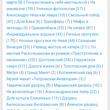
марта (8)
|
Почувствовать себя местным (4)
|
На
минивэне (19)
|
Уличные фотосессии (37)
|
Александро-Невская лавра (10)
|
Смольный собор
(43)
|
Дом Бака (6)
|
Трансферы (7)
|
Мифы и
легенды (6)
|
Ораниенбаум (20)
|
На катере (81)
|
Индивидуальные водные (43)
|
Речные прогулки
(170)
|
Ночные прогулки по Неве (44)
|
Северная
Венеция (20)
|
Развод мостов на катере (21)
|
По
местам Раскольникова из романа «Преступление и
наказание» (20)
|
Достоевский (34)
|
Ладожское
озеро (31)
|
Дорога жизни (6)
|
Толстовский дом (6)
|
Метро (4)
|
Гранд Макет (2)
|
Ботанический сад (6)
|
Музей-макет «Петровская Акватория» (3)
|
Таврический дворец (8)
|
Мариинский дворец (10)
|
На велосипеде (16)
|
Александринский театр (22)
|
Дом купцов Елисеевых (13)
|
Дворец
Белосельских-Белозерских (8)
|
Аничков дворец