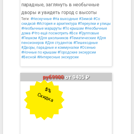
парадные, заглянуть в необычные
дворы и увидеть город с высоты
Теги:
#Нескучные
#На выходные
#Зимой
#Со
скидкой
#История и архитектура
#Переулки и улицы
#Необычные маршруты
#По крышам
#Необычные
дома
#Что ещё посмотреть
#Все
#Групповые
#Пешком
#Для школьников
#Тематические
#Для
пенсионеров
#Для студентов
#Пешеходные
#Дворы, парадные и коммуналки
#Осенью
#Ночные по крышам
#Городские экскурсии
#Весной
#Интересные экскурсии
руб9900
от 9405 ₽
5%
Скидка