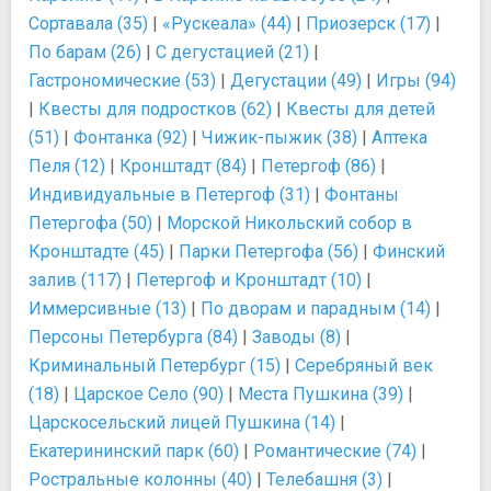
Сортавала (35)
|
«Рускеала» (44)
|
Приозерск (17)
|
По барам (26)
|
С дегустацией (21)
|
Гастрономические (53)
|
Дегустации (49)
|
Игры (94)
|
Квесты для подростков (62)
|
Квесты для детей
(51)
|
Фонтанка (92)
|
Чижик-пыжик (38)
|
Аптека
Пеля (12)
|
Кронштадт (84)
|
Петергоф (86)
|
Индивидуальные в Петергоф (31)
|
Фонтаны
Петергофа (50)
|
Морской Никольский собор в
Кронштадте (45)
|
Парки Петергофа (56)
|
Финский
залив (117)
|
Петергоф и Кронштадт (10)
|
Иммерсивные (13)
|
По дворам и парадным (14)
|
Персоны Петербурга (84)
|
Заводы (8)
|
Криминальный Петербург (15)
|
Серебряный век
(18)
|
Царское Село (90)
|
Места Пушкина (39)
|
Царскосельский лицей Пушкина (14)
|
Екатерининский парк (60)
|
Романтические (74)
|
Ростральные колонны (40)
|
Телебашня (3)
|