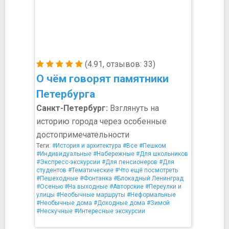
(4.91, отзывов: 33)
О чём говорят памятники
Петербурга
Санкт-Петербург:
Взглянуть на
историю города через особенные
достопримечательности
Теги:
#История и архитектура
#Все
#Пешком
#Индивидуальные
#Набережные
#Для школьников
#Экспресс-экскурсии
#Для пенсионеров
#Для
студентов
#Тематические
#Что ещё посмотреть
#Пешеходные
#Фонтанка
#Блокадный Ленинград
#Осенью
#На выходные
#Авторские
#Переулки и
улицы
#Необычные маршруты
#Неформальные
#Необычные дома
#Доходные дома
#Зимой
#Нескучные
#Интересные экскурсии