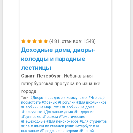
(4.81, отзывов: 1548)
Доходные дома, дворы-
колодцы и парадные
лестницы
Санкт-Петербург:
Небанальная
петербургская прогулка по изнанке
города
Теги:
#Дворы, парадные и коммуналки
#Что ещё
посмотреть
#Осенью
#Прогулки
#Для школьников
#Необычные маршруты
#Необычные дома
#Нескучные
#Доходные дома
#Недорогие
#Групповые
#Пешком
#Тематические
#Пешеходные
#Для пенсионеров
#Для студентов
#Все
#Зимой
#В главной роли: Петербург
#На
выходные
#Городские экскурсии
#Весной