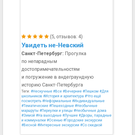
(5, отзывов: 4)
Увидеть не-Невский
Санкт-Петербург:
Прогулка
по непарадным
достопримечательностям
и погружение в андеграундную
историю Санкт-Петербурга
Теги:
#Нескучные
#Все
#Вечерние
#Пешком
#Для
школьников
#История и архитектура
#Что ещё
посмотреть
#Неформальные
#Индивидуальные
#Тематические
#Пешеходные
#Необычные
маршруты
#Переулки и улицы
#Необычные дома
#Зимой
#На выходные
#Лучшие
#Дворы, парадные
и коммуналки
#Осенью
#Городские экскурсии
#Весной
#Интересные экскурсии
#Со скидкой