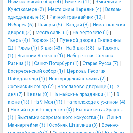
Исаакиевский собор (4)
|
Билеты (11)
|
Выставки в
Кунсткамере (2)
|
Места силы Карелии (4)
|
Валаам
однодневные (5)
|
Речной трамвайчик (10)
|
Изборск (6)
|
Печоры (5)
|
Валдай (8)
|
Николаевский
дворец (3)
|
Места силы (1)
|
На вертолёте (1)
|
Тверь (4)
|
Торжок (2)
|
Путевой дворец Екатерины
(2)
|
Ржев (1)
|
3 дня (43)
|
На 3 дня (38)
|
в Торжок
(1)
|
Вышний Волочёк (1)
|
Набережная Степана
Разина (1)
|
Санкт-Петербург (1)
|
Старая Русса (7)
|
Воскресенский собор (1)
|
Церковь Георгия
Победоносца (1)
|
Новгородский кремль (2)
|
Софийский собор (2)
|
Ярославово дворище (1)
|
2
дня (7)
|
Квизы (8)
|
На майские праздники (11)
|
В
июне (13)
|
На 9 Мая (11)
|
На теплоходе с ужином (4)
|
Новый год и Рождество (3)
|
Выставки в «Эрарте»
(1)
|
Выставки современного искусства (1)
|
Линия
Маннергейма (3)
|
Особняк Штиглица (3)
|
Военно-
морской музей (2)
|
Орнитологические (5)
|
Крейсер