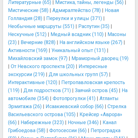
Литературные (65)
|
Мистика, тайны, легенды (56)
|
Мистические (58)
|
Адмиралтейство (78)
|
Новая
Голландия (28)
|
Переулки и улицы (371)
|
Необычные маршруты (551)
|
Распутин (35)
|
Нескучные (512)
|
Медный всадник (110)
|
Масоны
(23)
|
Вечерние (828)
|
На английском языке (267)
|
Активности (169)
|
Уникальный опыт (131)
|
Михайловский замок (97)
|
Мраморный дворец (19)
|
От Невского проспекта (20)
|
Интересные
экскурсии (219)
|
Для школьных групп (57)
|
Интерактивные (120)
|
Петропавловская крепость
(119)
|
Для подростков (71)
|
Заячий остров (45)
|
На
автомобиле (354)
|
Фотопрогулки (41)
|
Атланты
Эрмитажа (26)
|
Исаакиевский собор (66)
|
Стрелка
Васильевского острова (105)
|
Крейсер «Аврора»
(66)
|
Набережные (323)
|
Ночные (346)
|
Канал
Грибоедова (58)
|
Фотосессии (66)
|
Петроградка