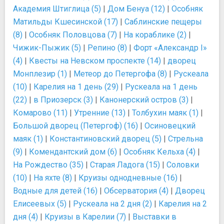
Академия Штиглица (5)
|
Дом Бенуа (12)
|
Особняк
Матильды Кшесинской (17)
|
Саблинские пещеры
(8)
|
Особняк Половцова (7)
|
На кораблике (2)
|
Чижик-Пыжик (5)
|
Репино (8)
|
Форт «Александр I»
(4)
|
Квесты на Невском проспекте (14)
|
дворец
Монплезир (1)
|
Метеор до Петергофа (8)
|
Рускеала
(10)
|
Карелия на 1 день (29)
|
Рускеала на 1 день
(22)
|
в Приозерск (3)
|
Канонерский остров (3)
|
Комарово (11)
|
Утренние (13)
|
Толбухин маяк (1)
|
Большой дворец (Петергоф) (16)
|
Осиновецкий
маяк (1)
|
Константиновский дворец (5)
|
Стрельна
(9)
|
Комендантский дом (6)
|
Особняк Кельха (4)
|
На Рождество (35)
|
Старая Ладога (15)
|
Соловки
(10)
|
На яхте (8)
|
Круизы однодневные (16)
|
Водные для детей (16)
|
Обсерватория (4)
|
Дворец
Елисеевых (5)
|
Рускеала на 2 дня (2)
|
Карелия на 2
дня (4)
|
Круизы в Карелии (7)
|
Выставки в