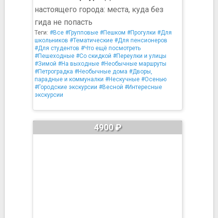
настоящего города: места, куда без
гида не попасть
Теги:
#Все
#Групповые
#Пешком
#Прогулки
#Для
школьников
#Тематические
#Для пенсионеров
#Для студентов
#Что ещё посмотреть
#Пешеходные
#Со скидкой
#Переулки и улицы
#Зимой
#На выходные
#Необычные маршруты
#Петроградка
#Необычные дома
#Дворы,
парадные и коммуналки
#Нескучные
#Осенью
#Городские экскурсии
#Весной
#Интересные
экскурсии
4900 ₽