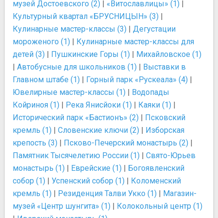
музей Достоевского (2)
|
«Витославлицы» (1)
|
Культурный квартал «БРУСНИЦЫН» (3)
|
Кулинарные мастер-классы (3)
|
Дегустации
мороженого (1)
|
Кулинарные мастер-классы для
детей (3)
|
Пушкинские Горы (1)
|
Михайловское (1)
|
Автобусные для школьников (1)
|
Выставки в
Главном штабе (1)
|
Горный парк «Рускеала» (4)
|
Ювелирные мастер-классы (1)
|
Водопады
Койриноя (1)
|
Река Янисйоки (1)
|
Каяки (1)
|
Исторический парк «Бастионъ» (2)
|
Псковский
кремль (1)
|
Словенские ключи (2)
|
Изборская
крепость (3)
|
Псково-Печерский монастырь (2)
|
Памятник Тысячелетию России (1)
|
Свято-Юрьев
монастырь (1)
|
Еврейские (1)
|
Богоявленский
собор (1)
|
Успенский собор (1)
|
Коломенский
кремль (1)
|
Резиденция Талви Укко (1)
|
Магазин-
музей «Центр шунгита» (1)
|
Колокольный центр (1)