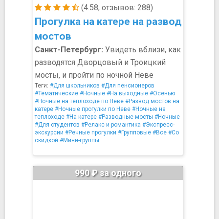
(4.58, отзывов: 288)
Прогулка на катере на развод
мостов
Санкт-Петербург:
Увидеть вблизи, как
разводятся Дворцовый и Троицкий
мосты, и пройти по ночной Неве
Теги:
#Для школьников
#Для пенсионеров
#Тематические
#Ночные
#На выходные
#Осенью
#Ночные на теплоходе по Неве
#Развод мостов на
катере
#Ночные прогулки по Неве
#Ночные на
теплоходе
#На катере
#Разводные мосты
#Ночные
#Для студентов
#Релакс и романтика
#Экспресс-
экскурсии
#Речные прогулки
#Групповые
#Все
#Со
скидкой
#Мини-группы
990 ₽ за одного