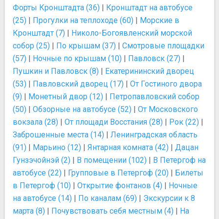
Форты Кронштадта (36)
|
Кронштадт на автобусе
(25)
|
Прогулки на теплоходе (60)
|
Морские в
Кронштадт (7)
|
Николо-Богоявленский морской
собор (25)
|
По крышам (37)
|
Смотровые площадки
(57)
|
Ночные по крышам (10)
|
Павловск (27)
|
Пушкин и Павловск (8)
|
Екатерининский дворец
(53)
|
Павловский дворец (17)
|
От Гостиного двора
(9)
|
Монетный двор (12)
|
Петропавловский собор
(50)
|
Обзорные на автобусе (52)
|
От Московского
вокзала (28)
|
От площади Восстания (28)
|
Рок (22)
|
Заброшенные места (14)
|
Ленинградская область
(91)
|
Марьино (12)
|
Янтарная комната (42)
|
Дацан
Гунзэчойнэй (2)
|
В помещении (102)
|
В Петергоф на
автобусе (22)
|
Групповые в Петергоф (20)
|
Билеты
в Петергоф (10)
|
Открытие фонтанов (4)
|
Ночные
на автобусе (14)
|
По каналам (69)
|
Экскурсии к 8
марта (8)
|
Почувствовать себя местным (4)
|
На