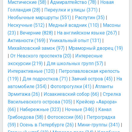
Мистические (58)
|
Адмиралтейство (78)
|
Новая
Голландия (28)
|
Переулки и улицы (371)
|
Необычные маршруты (551)
|
Распутин (35)
|
Нескучные (512)
|
Медный всадник (110)
|
Масоны
(23)
|
Вечерние (828)
|
На английском языке (267)
|
Активности (169)
|
Уникальный опыт (131)
|
Михайловский замок (97)
|
Мраморный дворец (19)
|
От Невского проспекта (20)
|
Интересные
экскурсии (219)
|
Для школьных групп (57)
|
Интерактивные (120)
|
Петропавловская крепость
(119)
|
Для подростков (71)
|
Заячий остров (45)
|
На
автомобиле (354)
|
Фотопрогулки (41)
|
Атланты
Эрмитажа (26)
|
Исаакиевский собор (66)
|
Стрелка
Васильевского острова (105)
|
Крейсер «Аврора»
(66)
|
Набережные (323)
|
Ночные (346)
|
Канал
Грибоедова (58)
|
Фотосессии (66)
|
Петроградка
(59)
|
Осень в Петербурге (26)
|
Мини-группы (341)
|