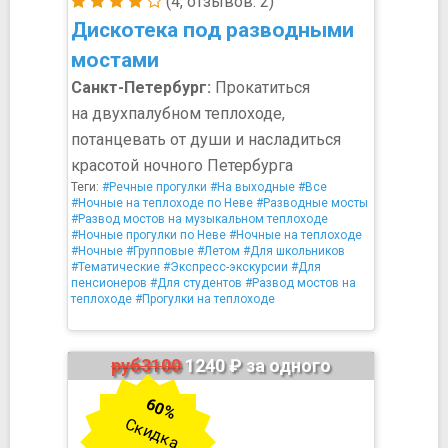
(4, отзывов: 2)
Дискотека под разводными
мостами
Санкт-Петербург:
Прокатиться
на двухпалубном теплоходе,
потанцевать от души и насладиться
красотой ночного Петербурга
Теги:
#Речные прогулки
#На выходные
#Все
#Ночные на теплоходе по Неве
#Разводные мосты
#Развод мостов на музыкальном теплоходе
#Ночные прогулки по Неве
#Ночные на теплоходе
#Ночные
#Групповые
#Летом
#Для школьников
#Тематические
#Экспресс-экскурсии
#Для
пенсионеров
#Для студентов
#Развод мостов на
теплоходе
#Прогулки на теплоходе
руб3100
1240 ₽ за одного
60%
Скидка