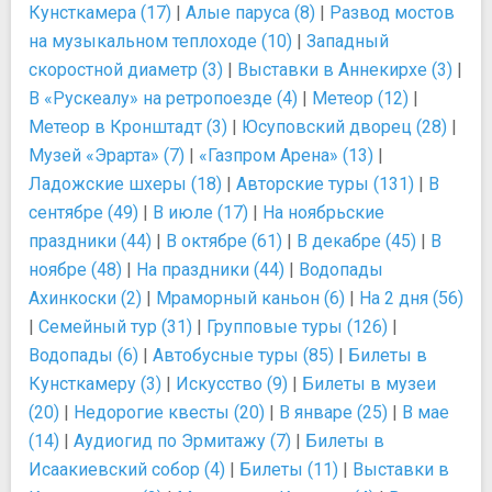
Кунсткамера (17)
|
Алые паруса (8)
|
Развод мостов
на музыкальном теплоходе (10)
|
Западный
скоростной диаметр (3)
|
Выставки в Аннекирхе (3)
|
В «Рускеалу» на ретропоезде (4)
|
Метеор (12)
|
Метеор в Кронштадт (3)
|
Юсуповский дворец (28)
|
Музей «Эрарта» (7)
|
«Газпром Арена» (13)
|
Ладожские шхеры (18)
|
Авторские туры (131)
|
В
сентябре (49)
|
В июле (17)
|
На ноябрьские
праздники (44)
|
В октябре (61)
|
В декабре (45)
|
В
ноябре (48)
|
На праздники (44)
|
Водопады
Ахинкоски (2)
|
Мраморный каньон (6)
|
На 2 дня (56)
|
Семейный тур (31)
|
Групповые туры (126)
|
Водопады (6)
|
Автобусные туры (85)
|
Билеты в
Кунсткамеру (3)
|
Искусство (9)
|
Билеты в музеи
(20)
|
Недорогие квесты (20)
|
В январе (25)
|
В мае
(14)
|
Аудиогид по Эрмитажу (7)
|
Билеты в
Исаакиевский собор (4)
|
Билеты (11)
|
Выставки в