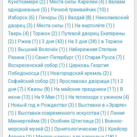
Кунсткамере (2)
|
Места силы Карелии (4)
|
Валаам
однодневные (5)
|
Речной трамвайчик (10)
|
Изборск (6)
|
Печоры (5)
|
Валдай (8)
|
Николаевский
дворец (3)
|
Места силы (1)
|
На вертолёте (1)
|
Тверь (4)
|
Торжок (2)
|
Путевой дворец Екатерины
(2)
|
Ржев (1)
|
3 дня (43)
|
На 3 дня (38)
|
в Торжок
(1)
|
Вышний Волочёк (1)
|
Набережная Степана
Разина (1)
|
Санкт-Петербург (1)
|
Старая Русса (7)
|
Воскресенский собор (1)
|
Церковь Георгия
Победоносца (1)
|
Новгородский кремль (2)
|
Софийский собор (2)
|
Ярославово дворище (1)
|
2
дня (7)
|
Квизы (8)
|
На майские праздники (11)
|
В
июне (13)
|
На 9 Мая (11)
|
На теплоходе с ужином (4)
|
Новый год и Рождество (3)
|
Выставки в «Эрарте»
(1)
|
Выставки современного искусства (1)
|
Линия
Маннергейма (3)
|
Особняк Штиглица (3)
|
Военно-
морской музей (2)
|
Орнитологические (5)
|
Крейсер
Аврора (3)
|
Мастер-классы для взрослых (18)
|