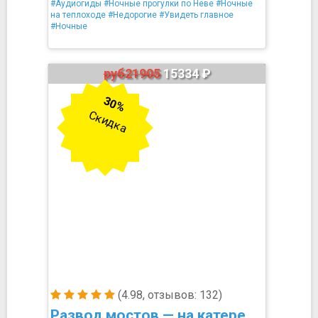
#Аудиогиды
#Ночные прогулки по Неве
#Ночные
на теплоходе
#Недорогие
#Увидеть главное
#Ночные
руб21905
15334 ₽
30%
Скидка
(4.98, отзывов: 132)
Развод мостов — на катере