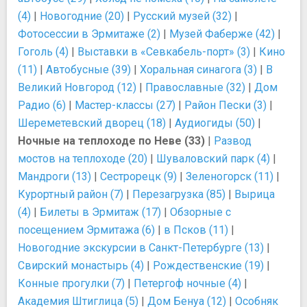
(4)
|
Новогодние (20)
|
Русский музей (32)
|
Фотосессии в Эрмитаже (2)
|
Музей Фаберже (42)
|
Гоголь (4)
|
Выставки в «Севкабель-порт» (3)
|
Кино
(11)
|
Автобусные (39)
|
Хоральная синагога (3)
|
В
Великий Новгород (12)
|
Православные (32)
|
Дом
Радио (6)
|
Мастер-классы (27)
|
Район Пески (3)
|
Шереметевский дворец (18)
|
Аудиогиды (50)
|
Ночные на теплоходе по Неве (33)
|
Развод
мостов на теплоходе (20)
|
Шуваловский парк (4)
|
Мандроги (13)
|
Сестрорецк (9)
|
Зеленогорск (11)
|
Курортный район (7)
|
Перезагрузка (85)
|
Вырица
(4)
|
Билеты в Эрмитаж (17)
|
Обзорные с
посещением Эрмитажа (6)
|
в Псков (11)
|
Новогодние экскурсии в Санкт-Петербурге (13)
|
Свирский монастырь (4)
|
Рождественские (19)
|
Конные прогулки (7)
|
Петергоф ночные (4)
|
Академия Штиглица (5)
|
Дом Бенуа (12)
|
Особняк