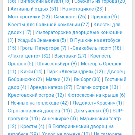
(38)
|
Витебский вокзал (18)
|
Сбежать из города (20)
|
Активный отдых (51)
|
На мотоцикле (23)
|
Мотопрогулки (22)
|
Самокаты (26)
|
Природа (9)
|
Квесты для большой компании (27)
|
Квесты для
двоих (17)
|
Императорские дворцовые конюшни
(3)
|
Усадьба Знаменка (5)
|
В Пушкин на автобусе
(15)
|
Гроты Петергофа (7)
|
«Севкабель-порт» (18)
|
«Лахта-центр» (32)
|
Выставки (27)
|
Крепость
Орешек (5)
|
Шлиссельбург (8)
|
Метеор в Орешек
(11)
|
Кижи (14)
|
Парк «Александрия» (12)
|
Дворец
Бобринских (2)
|
Маяки (12)
|
Выборг (30)
|
Гостиный
двор (4)
|
Аренда катера (27)
|
Елагин остров (13)
|
Крестовский остров (12)
|
Фотосессии на крыше (6)
|
Ночные на теплоходе (42)
|
Ледокол «Красин» (1)
|
Строгановский дворец (11)
|
Дом учёных (9)
|
SUP-
прогулка (11)
|
Анненкирхе (3)
|
Мариинский театр
(12)
|
Кресты (4)
|
В Екатерининский дворец на
автобусе (29)
|
Холод не помеха (10)
|
На самолете