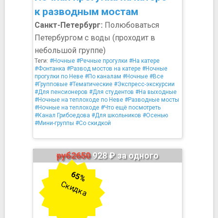
к разводным мостам
Санкт-Петербург:
Полюбоваться
Петербургом с воды (проходит в
небольшой группе)
Теги:
#Ночные
#Речные прогулки
#На катере
#Фонтанка
#Развод мостов на катере
#Ночные
прогулки по Неве
#По каналам
#Ночные
#Все
#Групповые
#Тематические
#Экспресс-экскурсии
#Для пенсионеров
#Для студентов
#На выходные
#Ночные на теплоходе по Неве
#Разводные мосты
#Ночные на теплоходе
#Что ещё посмотреть
#Канал Грибоедова
#Для школьников
#Осенью
#Мини-группы
#Со скидкой
руб2650
928 ₽ за одного
65%
Скидка