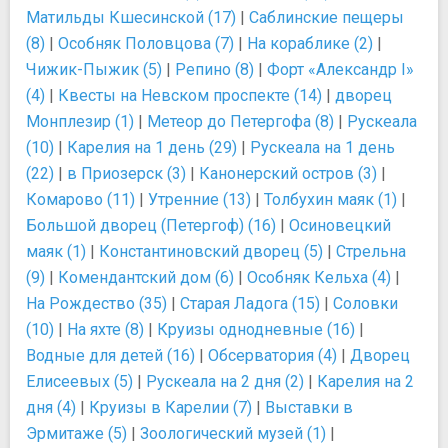
Матильды Кшесинской (17)
|
Саблинские пещеры
(8)
|
Особняк Половцова (7)
|
На кораблике (2)
|
Чижик-Пыжик (5)
|
Репино (8)
|
Форт «Александр I»
(4)
|
Квесты на Невском проспекте (14)
|
дворец
Монплезир (1)
|
Метеор до Петергофа (8)
|
Рускеала
(10)
|
Карелия на 1 день (29)
|
Рускеала на 1 день
(22)
|
в Приозерск (3)
|
Канонерский остров (3)
|
Комарово (11)
|
Утренние (13)
|
Толбухин маяк (1)
|
Большой дворец (Петергоф) (16)
|
Осиновецкий
маяк (1)
|
Константиновский дворец (5)
|
Стрельна
(9)
|
Комендантский дом (6)
|
Особняк Кельха (4)
|
На Рождество (35)
|
Старая Ладога (15)
|
Соловки
(10)
|
На яхте (8)
|
Круизы однодневные (16)
|
Водные для детей (16)
|
Обсерватория (4)
|
Дворец
Елисеевых (5)
|
Рускеала на 2 дня (2)
|
Карелия на 2
дня (4)
|
Круизы в Карелии (7)
|
Выставки в
Эрмитаже (5)
|
Зоологический музей (1)
|