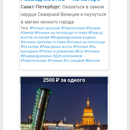
Санкт-Петербург:
Оказаться в самом
сердце Северной Венеции и окунуться
в магию ночного города
Теги:
#Речные прогулки
#Развлечения
#Лучшие
#Зимой
#Ночные на теплоходе по Неве
#Развод
мостов на катере
#Индивидуальные водные
#Ночные прогулки по Неве
#Ночные на теплоходе
#На катере
#Разводные мосты
#Ночные
#На
выходные
#Релакс и романтика
#Все
#Ночные
#Индивидуальные
#Для школьников
#Тематические
#Осенью
#Со скидкой
#Весной
2500 ₽ за одного