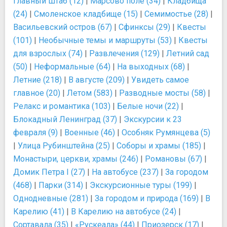
Главный штаб (12)
|
Марсово поле (34)
|
Кладбища
(24)
|
Смоленское кладбище (15)
|
Семимостье (28)
|
Васильевский остров (67)
|
Сфинксы (29)
|
Квесты
(101)
|
Необычные темы и маршруты (53)
|
Квесты
для взрослых (74)
|
Развлечения (129)
|
Летний сад
(50)
|
Неформальные (64)
|
На выходных (68)
|
Летние (218)
|
В августе (209)
|
Увидеть самое
главное (20)
|
Летом (583)
|
Разводные мосты (58)
|
Релакс и романтика (103)
|
Белые ночи (22)
|
Блокадный Ленинград (37)
|
Экскурсии к 23
февраля (9)
|
Военные (46)
|
Особняк Румянцева (5)
|
Улица Рубинштейна (25)
|
Соборы и храмы (185)
|
Монастыри, церкви, храмы (246)
|
Романовы (67)
|
Домик Петра I (27)
|
На автобусе (237)
|
За городом
(468)
|
Парки (314)
|
Экскурсионные туры (199)
|
Однодневные (281)
|
За городом и природа (169)
|
В
Карелию (41)
|
В Карелию на автобусе (24)
|
Сортавала (35)
|
«Рускеала» (44)
|
Приозерск (17)
|