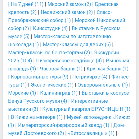
|
На 7 дней (11)
|
Мирский замок (2)
|
Брестская
крепость (2)
|
Несвижский замок (2)
|
Спасо-
Преображенский собор (1)
|
Морской Никольский
собор (2)
|
Киностудии (4)
|
Выставки в Русском
музее (5)
|
Мастер-классы по изготовлению
шоколада (1)
|
Мастер-классы для двоих (6)
|
Мастер-классы по бенто-тортам (2)
|
Экскурсии
2025 (104)
|
Пискаревское кладбище (4)
|
Рыночная
площадь (1)
|
Часовая башня (1)
|
Круглая башня (1)
|
Корпоративные туры (9)
|
Петрикирхе (4)
|
Фитнес-
туры (1)
|
Экологические (1)
|
Оздоровительные (1)
|
Морские (1)
|
Калининград (1)
|
Выставки в корпусе
Бенуа Русского музея (4)
|
Интерактивные
выставки (3)
|
Культурный квартал БРУСНИЦЫН (1)
|
В Кижи на метеоре (1)
|
Музей-заповедник «Кижи»
(1)
|
Императорский фарфоровый завод (1)
|
Дом-
музей Достоевского (2)
|
«Витославлицы» (1)
|