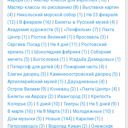
Мастер-классы по рисованию (8)
|
Выставки картин
(4)
|
Никольский морской собор (1)
|
На 23 февраля
(12)
|
В феврале (16)
|
Билеты в Русский музей (4)
|
Академия художеств (5)
|
«Ленфильм» (7)
|
Лахта
Центр (1)
|
Ростов Великий (1)
|
Ярославль (3)
|
Сергиев Посад (1)
|
На 4 дня (11)
|
Ростовский
кремль (1)
|
Шоколадная фабрика (1)
|
Соборная
мечеть (5)
|
Богословка (1)
|
Усадьба Демидовых (1)
|
Петергоф для детей (4)
|
Пожарная часть (4)
|
Елагин дворец (5)
|
Каменноостровский дворец (5)
|
Артиллерийский музей (1)
|
Двухдневные (4)
|
Остров Валаам (9)
|
Коневец (2)
|
«Лахта Центр» (4)
|
Билеты на Аврору (2)
|
Ивангород (3)
|
Крепость
Копорье (3)
|
5 дней (10)
|
Театры (5)
|
На 5 дней (9)
|
В марте (16)
|
На 8 Марта (13)
|
Молодёжные (10)
|
Дом музыки (5)
|
Новые (144)
|
Карелия (1)
|
Петрозаводск (3)
|
Водопад Кивач (2)
|
Онежская