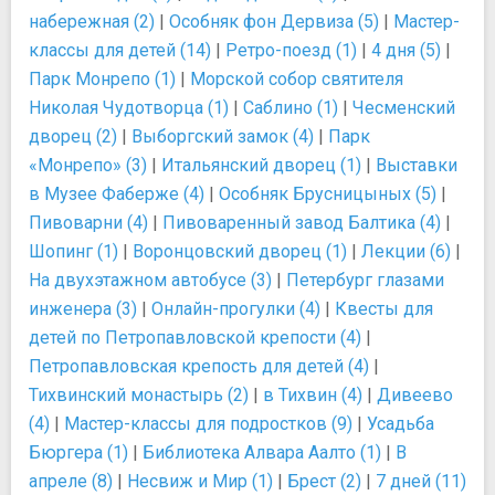
набережная (2)
|
Особняк фон Дервиза (5)
|
Мастер-
классы для детей (14)
|
Ретро-поезд (1)
|
4 дня (5)
|
Парк Монрепо (1)
|
Морской собор святителя
Николая Чудотворца (1)
|
Саблино (1)
|
Чесменский
дворец (2)
|
Выборгский замок (4)
|
Парк
«Монрепо» (3)
|
Итальянский дворец (1)
|
Выставки
в Музее Фаберже (4)
|
Особняк Брусницыных (5)
|
Пивоварни (4)
|
Пивоваренный завод Балтика (4)
|
Шопинг (1)
|
Воронцовский дворец (1)
|
Лекции (6)
|
На двухэтажном автобусе (3)
|
Петербург глазами
инженера (3)
|
Онлайн-прогулки (4)
|
Квесты для
детей по Петропавловской крепости (4)
|
Петропавловская крепость для детей (4)
|
Тихвинский монастырь (2)
|
в Тихвин (4)
|
Дивеево
(4)
|
Мастер-классы для подростков (9)
|
Усадьба
Бюргера (1)
|
Библиотека Алвара Аалто (1)
|
В
апреле (8)
|
Несвиж и Мир (1)
|
Брест (2)
|
7 дней (11)