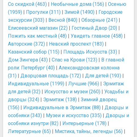
Со скидкой (463)
|
Необычные дома (156)
|
Осенью
(1959)
|
Прогулки (311)
|
Зимой (1490)
|
Городские
экскурсии (303)
|
Весной (840)
|
Обзорные (241)
|
Елисеевский магазин (22)
|
Гостиный Двор (20)
|
Пожить как местный (48)
|
Увидеть главное (458)
|
Авторские (372)
|
Невский проспект (183)
|
Казанский собор (115)
|
Площадь Искусств (33)
|
Дом Зингера (43)
|
Спас на Крови (123)
|
В главной
роли: Петербург (40)
|
Александровская колонна
(31)
|
Дворцовая площадь (172)
|
Для детей (193)
|
Индивидуальные (1199)
|
Лучшие (966)
|
Эрмитаж
для детей (32)
|
Искусство и музеи (260)
|
Усадьбы и
дворцы (324)
|
Эрмитаж (138)
|
Зимний дворец
(156)
|
Индивидуальные в Эрмитаж (88)
|
Дворцы и
особняки (343)
|
Музеи и искусство (335)
|
Дворцы и
особняки изнутри (82)
|
Интерьерные (178)
|
Литературные (65)
|
Мистика, тайны, легенды (56)
|