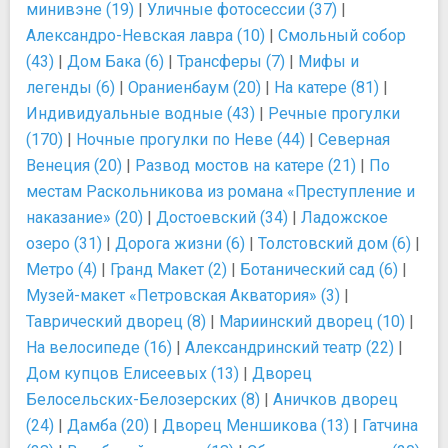
минивэне (19)
|
Уличные фотосессии (37)
|
Александро-Невская лавра (10)
|
Смольный собор
(43)
|
Дом Бака (6)
|
Трансферы (7)
|
Мифы и
легенды (6)
|
Ораниенбаум (20)
|
На катере (81)
|
Индивидуальные водные (43)
|
Речные прогулки
(170)
|
Ночные прогулки по Неве (44)
|
Северная
Венеция (20)
|
Развод мостов на катере (21)
|
По
местам Раскольникова из романа «Преступление и
наказание» (20)
|
Достоевский (34)
|
Ладожское
озеро (31)
|
Дорога жизни (6)
|
Толстовский дом (6)
|
Метро (4)
|
Гранд Макет (2)
|
Ботанический сад (6)
|
Музей-макет «Петровская Акватория» (3)
|
Таврический дворец (8)
|
Мариинский дворец (10)
|
На велосипеде (16)
|
Александринский театр (22)
|
Дом купцов Елисеевых (13)
|
Дворец
Белосельских-Белозерских (8)
|
Аничков дворец
(24)
|
Дамба (20)
|
Дворец Меншикова (13)
|
Гатчина