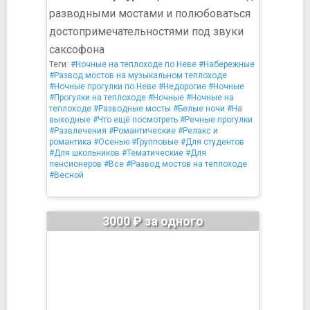
разводными мостами и полюбоваться
достопримечательностями под звуки
саксофона
Теги:
#Ночные на теплоходе по Неве
#Набережные
#Развод мостов на музыкальном теплоходе
#Ночные прогулки по Неве
#Недорогие
#Ночные
#Прогулки на теплоходе
#Ночные
#Ночные на
теплоходе
#Разводные мосты
#Белые ночи
#На
выходные
#Что ещё посмотреть
#Речные прогулки
#Развлечения
#Романтические
#Релакс и
романтика
#Осенью
#Групповые
#Для студентов
#Для школьников
#Тематические
#Для
пенсионеров
#Все
#Развод мостов на теплоходе
#Весной
3000 ₽ за одного