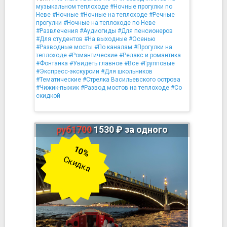
музыкальном теплоходе
#Ночные прогулки по
Неве
#Ночные
#Ночные на теплоходе
#Речные
прогулки
#Ночные на теплоходе по Неве
#Развлечения
#Аудиогиды
#Для пенсионеров
#Для студентов
#На выходные
#Осенью
#Разводные мосты
#По каналам
#Прогулки на
теплоходе
#Романтические
#Релакс и романтика
#Фонтанка
#Увидеть главное
#Все
#Групповые
#Экспресс-экскурсии
#Для школьников
#Тематические
#Стрелка Васильевского острова
#Чижик-пыжик
#Развод мостов на теплоходе
#Со
скидкой
руб1700
1530 ₽ за одного
10%
Скидка