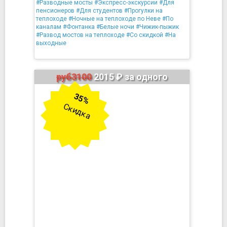
#Разводные мосты
#Экспресс-экскурсии
#Для
пенсионеров
#Для студентов
#Прогулки на
теплоходе
#Ночные на теплоходе по Неве
#По
каналам
#Фонтанка
#Белые ночи
#Чижик-пыжик
#Развод мостов на теплоходе
#Со скидкой
#На
выходные
руб3100
2015 ₽ за одного
35%
Скидка