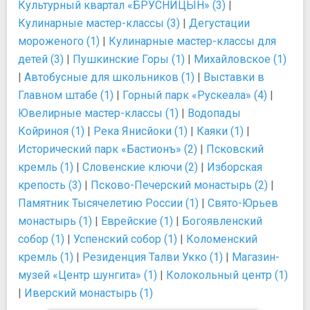
Культурный квартал «БРУСНИЦЫН» (3)
|
Кулинарные мастер-классы (3)
|
Дегустации
мороженого (1)
|
Кулинарные мастер-классы для
детей (3)
|
Пушкинские Горы (1)
|
Михайловское (1)
|
Автобусные для школьников (1)
|
Выставки в
Главном штабе (1)
|
Горный парк «Рускеала» (4)
|
Ювелирные мастер-классы (1)
|
Водопады
Койриноя (1)
|
Река Янисйоки (1)
|
Каяки (1)
|
Исторический парк «Бастионъ» (2)
|
Псковский
кремль (1)
|
Словенские ключи (2)
|
Изборская
крепость (3)
|
Псково-Печерский монастырь (2)
|
Памятник Тысячелетию России (1)
|
Свято-Юрьев
монастырь (1)
|
Еврейские (1)
|
Богоявленский
собор (1)
|
Успенский собор (1)
|
Коломенский
кремль (1)
|
Резиденция Талви Укко (1)
|
Магазин-
музей «Центр шунгита» (1)
|
Колокольный центр (1)
|
Иверский монастырь (1)