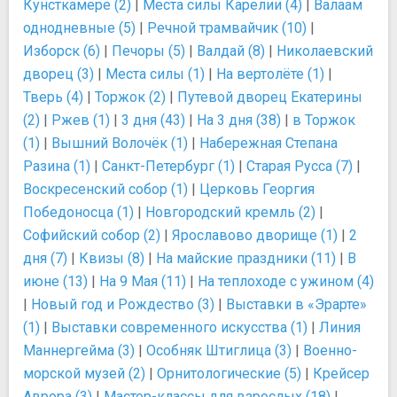
Кунсткамере (2)
|
Места силы Карелии (4)
|
Валаам
однодневные (5)
|
Речной трамвайчик (10)
|
Изборск (6)
|
Печоры (5)
|
Валдай (8)
|
Николаевский
дворец (3)
|
Места силы (1)
|
На вертолёте (1)
|
Тверь (4)
|
Торжок (2)
|
Путевой дворец Екатерины
(2)
|
Ржев (1)
|
3 дня (43)
|
На 3 дня (38)
|
в Торжок
(1)
|
Вышний Волочёк (1)
|
Набережная Степана
Разина (1)
|
Санкт-Петербург (1)
|
Старая Русса (7)
|
Воскресенский собор (1)
|
Церковь Георгия
Победоносца (1)
|
Новгородский кремль (2)
|
Софийский собор (2)
|
Ярославово дворище (1)
|
2
дня (7)
|
Квизы (8)
|
На майские праздники (11)
|
В
июне (13)
|
На 9 Мая (11)
|
На теплоходе с ужином (4)
|
Новый год и Рождество (3)
|
Выставки в «Эрарте»
(1)
|
Выставки современного искусства (1)
|
Линия
Маннергейма (3)
|
Особняк Штиглица (3)
|
Военно-
морской музей (2)
|
Орнитологические (5)
|
Крейсер
Аврора (3)
|
Мастер-классы для взрослых (18)
|