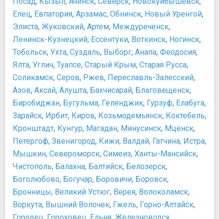
Посад
,
Кызыл
,
Ачинск
,
Северск
,
Новокуйбышевск
,
Елец
,
Евпатория
,
Арзамас
,
Обнинск
,
Новый Уренгой
,
Элиста
,
Жуковский
,
Артем
,
Междуреченск
,
Ленинск-Кузнецкий
,
Ессентуки
,
Воткинск
,
Ногинск
,
Тобольск
,
Ухта
,
Суздаль
,
Выборг
,
Анапа
,
Феодосия
,
Ялта
,
Углич
,
Туапсе
,
Старый Крым
,
Старая Русса
,
Соликамск
,
Серов
,
Ржев
,
Переславль-Залесский
,
Азов
,
Аксай
,
Алушта
,
Бахчисарай
,
Благовещенск
,
Биробиджан
,
Бугульма
,
Геленджик
,
Гурзуф
,
Елабуга
,
Зарайск
,
Ирбит
,
Киров
,
Козьмодемьянск
,
Коктебель
,
Кронштадт
,
Кунгур
,
Магадан
,
Минусинск
,
Мценск
,
Петергоф
,
Звенигород
,
Кижи
,
Валдай
,
Гатчина
,
Истра
,
Мышкин
,
Североморск
,
Симеиз
,
Ханты-Мансийск
,
Чистополь
,
Балахна
,
Балтийск
,
Белозерск
,
Боголюбово
,
Богучар
,
Боровичи
,
Боровск
,
Бронницы
,
Великий Устюг
,
Верея
,
Волоколамск
,
Воркута
,
Вышний Волочек
,
Гжель
,
Горно-Алтайск
,
Городец
,
Гороховец
,
Ельня
,
Железноводск
,