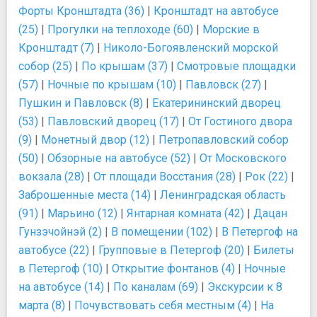
Форты Кронштадта (36)
|
Кронштадт на автобусе
(25)
|
Прогулки на теплоходе (60)
|
Морские в
Кронштадт (7)
|
Николо-Богоявленский морской
собор (25)
|
По крышам (37)
|
Смотровые площадки
(57)
|
Ночные по крышам (10)
|
Павловск (27)
|
Пушкин и Павловск (8)
|
Екатерининский дворец
(53)
|
Павловский дворец (17)
|
От Гостиного двора
(9)
|
Монетный двор (12)
|
Петропавловский собор
(50)
|
Обзорные на автобусе (52)
|
От Московского
вокзала (28)
|
От площади Восстания (28)
|
Рок (22)
|
Заброшенные места (14)
|
Ленинградская область
(91)
|
Марьино (12)
|
Янтарная комната (42)
|
Дацан
Гунзэчойнэй (2)
|
В помещении (102)
|
В Петергоф на
автобусе (22)
|
Групповые в Петергоф (20)
|
Билеты
в Петергоф (10)
|
Открытие фонтанов (4)
|
Ночные
на автобусе (14)
|
По каналам (69)
|
Экскурсии к 8
марта (8)
|
Почувствовать себя местным (4)
|
На