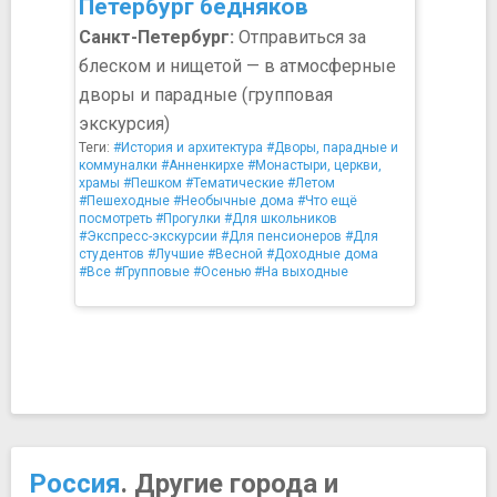
Петербург бедняков
Санкт-Петербург:
Отправиться за
блеском и нищетой — в атмосферные
дворы и парадные (групповая
экскурсия)
Теги:
#История и архитектура
#Дворы, парадные и
коммуналки
#Анненкирхе
#Монастыри, церкви,
храмы
#Пешком
#Тематические
#Летом
#Пешеходные
#Необычные дома
#Что ещё
посмотреть
#Прогулки
#Для школьников
#Экспресс-экскурсии
#Для пенсионеров
#Для
студентов
#Лучшие
#Весной
#Доходные дома
#Все
#Групповые
#Осенью
#На выходные
Россия
. Другие города и