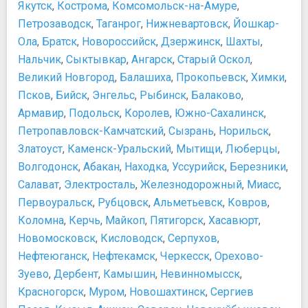
Якутск
,
Кострома
,
Комсомольск-на-Амуре
,
Петрозаводск
,
Таганрог
,
Нижневартовск
,
Йошкар-
Ола
,
Братск
,
Новороссийск
,
Дзержинск
,
Шахты
,
Нальчик
,
Сыктывкар
,
Ангарск
,
Старый Оскол
,
Великий Новгород
,
Балашиха
,
Прокопьевск
,
Химки
,
Псков
,
Бийск
,
Энгельс
,
Рыбинск
,
Балаково
,
Армавир
,
Подольск
,
Королев
,
Южно-Сахалинск
,
Петропавловск-Камчатский
,
Сызрань
,
Норильск
,
Златоуст
,
Каменск-Уральский
,
Мытищи
,
Люберцы
,
Волгодонск
,
Абакан
,
Находка
,
Уссурийск
,
Березники
,
Салават
,
Электросталь
,
Железнодорожный
,
Миасс
,
Первоуральск
,
Рубцовск
,
Альметьевск
,
Ковров
,
Коломна
,
Керчь
,
Майкоп
,
Пятигорск
,
Хасавюрт
,
Новомосковск
,
Кисловодск
,
Серпухов
,
Нефтеюганск
,
Нефтекамск
,
Черкесск
,
Орехово-
Зуево
,
Дербент
,
Камышин
,
Невинномысск
,
Красногорск
,
Муром
,
Новошахтинск
,
Сергиев