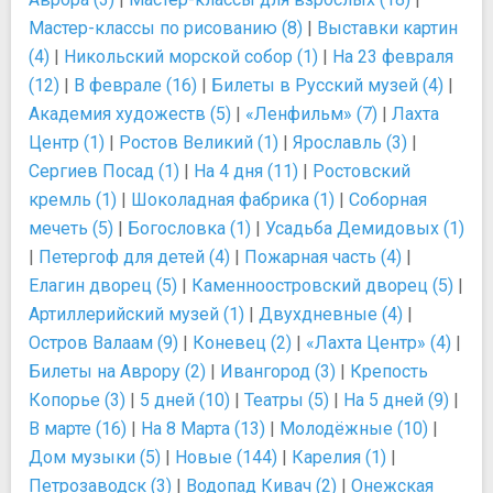
Мастер-классы по рисованию (8)
|
Выставки картин
(4)
|
Никольский морской собор (1)
|
На 23 февраля
(12)
|
В феврале (16)
|
Билеты в Русский музей (4)
|
Академия художеств (5)
|
«Ленфильм» (7)
|
Лахта
Центр (1)
|
Ростов Великий (1)
|
Ярославль (3)
|
Сергиев Посад (1)
|
На 4 дня (11)
|
Ростовский
кремль (1)
|
Шоколадная фабрика (1)
|
Соборная
мечеть (5)
|
Богословка (1)
|
Усадьба Демидовых (1)
|
Петергоф для детей (4)
|
Пожарная часть (4)
|
Елагин дворец (5)
|
Каменноостровский дворец (5)
|
Артиллерийский музей (1)
|
Двухдневные (4)
|
Остров Валаам (9)
|
Коневец (2)
|
«Лахта Центр» (4)
|
Билеты на Аврору (2)
|
Ивангород (3)
|
Крепость
Копорье (3)
|
5 дней (10)
|
Театры (5)
|
На 5 дней (9)
|
В марте (16)
|
На 8 Марта (13)
|
Молодёжные (10)
|
Дом музыки (5)
|
Новые (144)
|
Карелия (1)
|
Петрозаводск (3)
|
Водопад Кивач (2)
|
Онежская