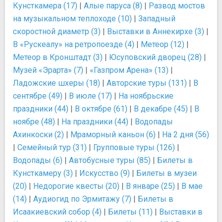
Кунсткамера (17)
|
Алые паруса (8)
|
Развод мостов
на музыкальном теплоходе (10)
|
Западный
скоростной диаметр (3)
|
Выставки в Аннекирхе (3)
|
В «Рускеалу» на ретропоезде (4)
|
Метеор (12)
|
Метеор в Кронштадт (3)
|
Юсуповский дворец (28)
|
Музей «Эрарта» (7)
|
«Газпром Арена» (13)
|
Ладожские шхеры (18)
|
Авторские туры (131)
|
В
сентябре (49)
|
В июле (17)
|
На ноябрьские
праздники (44)
|
В октябре (61)
|
В декабре (45)
|
В
ноябре (48)
|
На праздники (44)
|
Водопады
Ахинкоски (2)
|
Мраморный каньон (6)
|
На 2 дня (56)
|
Семейный тур (31)
|
Групповые туры (126)
|
Водопады (6)
|
Автобусные туры (85)
|
Билеты в
Кунсткамеру (3)
|
Искусство (9)
|
Билеты в музеи
(20)
|
Недорогие квесты (20)
|
В январе (25)
|
В мае
(14)
|
Аудиогид по Эрмитажу (7)
|
Билеты в
Исаакиевский собор (4)
|
Билеты (11)
|
Выставки в