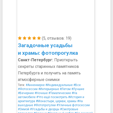
(5, отзывов: 19)
Загадочные усадьбы
и храмы: фотопрогулка
Санкт-Петербург:
Приоткрыть
секреты старинных памятников
Петербурга и получить на память
атмосферные снимки
Теги:
#Анненкирхе
#Индивидуальные
#Все
#Фотосессии
#Интерьерные
#Летом
#Лучшие
#Вечерние
#Ночные
#Тематические
#На
автомобиле
#Что ещё посмотреть
#История и
архитектура
#Монастыри, церкви, храмы
#На
выходные
#Фотопрогулки
#Уличные фотосессии
#Зимой
#Усадьбы и дворцы
#Смотровые