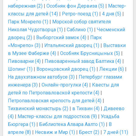
набережная (2)
|
Особняк фон Дервиза (5)
|
Мастер-
классы для детей (14)
|
Ретро-поезд (1)
|
4 дня (5)
|
Парк Монрепо (1)
|
Морской собор святителя
Николая Чудотворца (1)
|
Саблино (1)
|
Чесменский
дворец (2)
|
Выборгский замок (4)
|
Парк
«Монрепо» (3)
|
Итальянский дворец (1)
|
Выставки
в Музее Фаберже (4)
|
Особняк Брусницыных (5)
|
Пивоварни (4)
|
Пивоваренный завод Балтика (4)
|
Шопинг (1)
|
Воронцовский дворец (1)
|
Лекции (6)
|
На двухэтажном автобусе (3)
|
Петербург глазами
инженера (3)
|
Онлайн-прогулки (4)
|
Квесты для
детей по Петропавловской крепости (4)
|
Петропавловская крепость для детей (4)
|
Тихвинский монастырь (2)
|
в Тихвин (4)
|
Дивеево
(4)
|
Мастер-классы для подростков (9)
|
Усадьба
Бюргера (1)
|
Библиотека Алвара Аалто (1)
|
В
апреле (8)
|
Несвиж и Мир (1)
|
Брест (2)
|
7 дней (11)