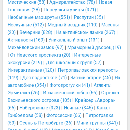
Мистические (58)
|
Адмиралтейство (78)
|
Новая
Голландия (28)
|
Переулки и улицы (371)
|
Необычные маршруты (551)
|
Распутин (35)
|
Нескучные (512)
|
Медный всадник (110)
|
Масоны
(23)
|
Вечерние (828)
|
На английском языке (267)
|
Активности (169)
|
Уникальный опыт (131)
|
Михайловский замок (97)
|
Мраморный дворец (19)
|
От Невского проспекта (20)
|
Интересные
экскурсии (219)
|
Для школьных групп (57)
|
Интерактивные (120)
|
Петропавловская крепость
(119)
|
Для подростков (71)
|
Заячий остров (45)
|
На
автомобиле (354)
|
Фотопрогулки (41)
|
Атланты
Эрмитажа (26)
|
Исаакиевский собор (66)
|
Стрелка
Васильевского острова (105)
|
Крейсер «Аврора»
(66)
|
Набережные (323)
|
Ночные (346)
|
Канал
Грибоедова (58)
|
Фотосессии (66)
|
Петроградка
(59)
|
Осень в Петербурге (26)
|
Мини-группы (341)
|