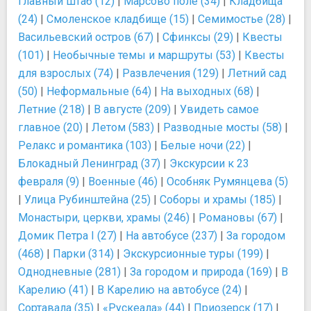
Главный штаб (12)
|
Марсово поле (34)
|
Кладбища
(24)
|
Смоленское кладбище (15)
|
Семимостье (28)
|
Васильевский остров (67)
|
Сфинксы (29)
|
Квесты
(101)
|
Необычные темы и маршруты (53)
|
Квесты
для взрослых (74)
|
Развлечения (129)
|
Летний сад
(50)
|
Неформальные (64)
|
На выходных (68)
|
Летние (218)
|
В августе (209)
|
Увидеть самое
главное (20)
|
Летом (583)
|
Разводные мосты (58)
|
Релакс и романтика (103)
|
Белые ночи (22)
|
Блокадный Ленинград (37)
|
Экскурсии к 23
февраля (9)
|
Военные (46)
|
Особняк Румянцева (5)
|
Улица Рубинштейна (25)
|
Соборы и храмы (185)
|
Монастыри, церкви, храмы (246)
|
Романовы (67)
|
Домик Петра I (27)
|
На автобусе (237)
|
За городом
(468)
|
Парки (314)
|
Экскурсионные туры (199)
|
Однодневные (281)
|
За городом и природа (169)
|
В
Карелию (41)
|
В Карелию на автобусе (24)
|
Сортавала (35)
|
«Рускеала» (44)
|
Приозерск (17)
|