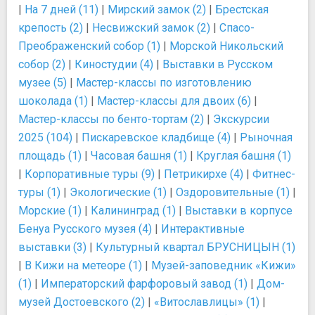
|
На 7 дней (11)
|
Мирский замок (2)
|
Брестская
крепость (2)
|
Несвижский замок (2)
|
Спасо-
Преображенский собор (1)
|
Морской Никольский
собор (2)
|
Киностудии (4)
|
Выставки в Русском
музее (5)
|
Мастер-классы по изготовлению
шоколада (1)
|
Мастер-классы для двоих (6)
|
Мастер-классы по бенто-тортам (2)
|
Экскурсии
2025 (104)
|
Пискаревское кладбище (4)
|
Рыночная
площадь (1)
|
Часовая башня (1)
|
Круглая башня (1)
|
Корпоративные туры (9)
|
Петрикирхе (4)
|
Фитнес-
туры (1)
|
Экологические (1)
|
Оздоровительные (1)
|
Морские (1)
|
Калининград (1)
|
Выставки в корпусе
Бенуа Русского музея (4)
|
Интерактивные
выставки (3)
|
Культурный квартал БРУСНИЦЫН (1)
|
В Кижи на метеоре (1)
|
Музей-заповедник «Кижи»
(1)
|
Императорский фарфоровый завод (1)
|
Дом-
музей Достоевского (2)
|
«Витославлицы» (1)
|