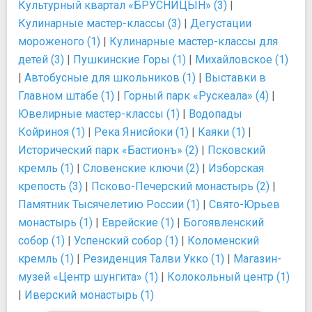
Культурный квартал «БРУСНИЦЫН» (3)
|
Кулинарные мастер-классы (3)
|
Дегустации
мороженого (1)
|
Кулинарные мастер-классы для
детей (3)
|
Пушкинские Горы (1)
|
Михайловское (1)
|
Автобусные для школьников (1)
|
Выставки в
Главном штабе (1)
|
Горный парк «Рускеала» (4)
|
Ювелирные мастер-классы (1)
|
Водопады
Койриноя (1)
|
Река Янисйоки (1)
|
Каяки (1)
|
Исторический парк «Бастионъ» (2)
|
Псковский
кремль (1)
|
Словенские ключи (2)
|
Изборская
крепость (3)
|
Псково-Печерский монастырь (2)
|
Памятник Тысячелетию России (1)
|
Свято-Юрьев
монастырь (1)
|
Еврейские (1)
|
Богоявленский
собор (1)
|
Успенский собор (1)
|
Коломенский
кремль (1)
|
Резиденция Талви Укко (1)
|
Магазин-
музей «Центр шунгита» (1)
|
Колокольный центр (1)
|
Иверский монастырь (1)