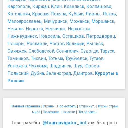
Каргополь
,
Киржач
,
Клин
,
Козельск
,
Колпашево
,
Котельнич
,
Красная Поляна
,
Кубачи
,
Ливны
,
Льгов
,
Малоярославец
,
Мичуринск
,
Можайск
,
Моршанск
,
Невель
,
Нерехта
,
Нерчинск
,
Нерюнгри
,
Нижнеудинск
,
Новосиль
,
Осташков
,
Петродворец
,
Печоры
,
Рославль
,
Ростов Великий
,
Рыльск
,
Свияжск
,
Слободской
,
Солигалич
,
Судогда
,
Таруса
,
Темников
,
Тихвин
,
Тотьма
,
Трубчевск
,
Тутаев
,
Устюжна
,
Чухлома
,
Шадринск
,
Шуя
,
Юрьев-
Польский
,
Дубна
,
Зеленоград
,
Дмитров
,
Курорты в
России
Главная страница
|
Страны
|
Посмотреть
|
Отдохнуть
|
Кухни стран
мира
|
Полезное
|
Новости
|
Поговорить
Телеграм-бот:
@tournavigator_bot
для быстрого