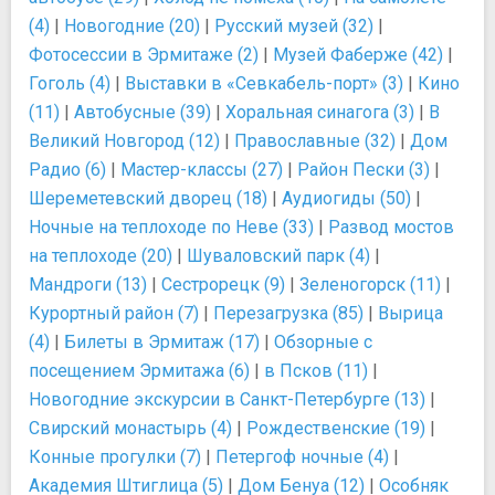
(4)
|
Новогодние (20)
|
Русский музей (32)
|
Фотосессии в Эрмитаже (2)
|
Музей Фаберже (42)
|
Гоголь (4)
|
Выставки в «Севкабель-порт» (3)
|
Кино
(11)
|
Автобусные (39)
|
Хоральная синагога (3)
|
В
Великий Новгород (12)
|
Православные (32)
|
Дом
Радио (6)
|
Мастер-классы (27)
|
Район Пески (3)
|
Шереметевский дворец (18)
|
Аудиогиды (50)
|
Ночные на теплоходе по Неве (33)
|
Развод мостов
на теплоходе (20)
|
Шуваловский парк (4)
|
Мандроги (13)
|
Сестрорецк (9)
|
Зеленогорск (11)
|
Курортный район (7)
|
Перезагрузка (85)
|
Вырица
(4)
|
Билеты в Эрмитаж (17)
|
Обзорные с
посещением Эрмитажа (6)
|
в Псков (11)
|
Новогодние экскурсии в Санкт-Петербурге (13)
|
Свирский монастырь (4)
|
Рождественские (19)
|
Конные прогулки (7)
|
Петергоф ночные (4)
|
Академия Штиглица (5)
|
Дом Бенуа (12)
|
Особняк