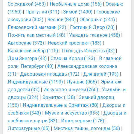
Со скидкой (463)
|
Необычные дома (156)
|
Осенью
(1959)
|
Прогулки (311)
|
Зимой (1490)
|
Городские
экскурсии (303)
|
Весной (840)
|
Обзорные (241)
|
Елисеевский магазин (22)
|
Гостиный Двор (20)
|
Пожить как местный (48)
|
Увидеть главное (458)
|
Авторские (372)
|
Невский проспект (183)
|
Казанский собор (115)
|
Площадь Искусств (33)
|
Дом Зингера (43)
|
Спас на Крови (123)
|
В главной
роли: Петербург (40)
|
Александровская колонна
(31)
|
Дворцовая площадь (172)
|
Для детей (193)
|
Индивидуальные (1199)
|
Лучшие (966)
|
Эрмитаж
для детей (32)
|
Искусство и музеи (260)
|
Усадьбы и
дворцы (324)
|
Эрмитаж (138)
|
Зимний дворец
(156)
|
Индивидуальные в Эрмитаж (88)
|
Дворцы и
особняки (343)
|
Музеи и искусство (335)
|
Дворцы и
особняки изнутри (82)
|
Интерьерные (178)
|
Литературные (65)
|
Мистика, тайны, легенды (56)
|