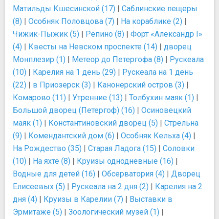
Матильды Кшесинской (17)
|
Саблинские пещеры
(8)
|
Особняк Половцова (7)
|
На кораблике (2)
|
Чижик-Пыжик (5)
|
Репино (8)
|
Форт «Александр I»
(4)
|
Квесты на Невском проспекте (14)
|
дворец
Монплезир (1)
|
Метеор до Петергофа (8)
|
Рускеала
(10)
|
Карелия на 1 день (29)
|
Рускеала на 1 день
(22)
|
в Приозерск (3)
|
Канонерский остров (3)
|
Комарово (11)
|
Утренние (13)
|
Толбухин маяк (1)
|
Большой дворец (Петергоф) (16)
|
Осиновецкий
маяк (1)
|
Константиновский дворец (5)
|
Стрельна
(9)
|
Комендантский дом (6)
|
Особняк Кельха (4)
|
На Рождество (35)
|
Старая Ладога (15)
|
Соловки
(10)
|
На яхте (8)
|
Круизы однодневные (16)
|
Водные для детей (16)
|
Обсерватория (4)
|
Дворец
Елисеевых (5)
|
Рускеала на 2 дня (2)
|
Карелия на 2
дня (4)
|
Круизы в Карелии (7)
|
Выставки в
Эрмитаже (5)
|
Зоологический музей (1)
|