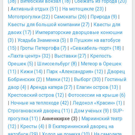
(38)
|
Витебский вокзал (18)
|
Сбежать из города (20)
|
Активный отдых (51)
|
На мотоцикле (23)
|
Мотопрогулки (22)
|
Самокаты (26)
|
Природа (9)
|
Квесты для большой компании (27)
|
Квесты для
двоих (17)
|
Императорские дворцовые конюшни
(3)
|
Усадьба Знаменка (5)
|
В Пушкин на автобусе
(15)
|
Гроты Петергофа (7)
|
«Севкабель-порт» (18)
|
«Лахта-центр» (32)
|
Выставки (27)
|
Крепость
Орешек (5)
|
Шлиссельбург (8)
|
Метеор в Орешек
(11)
|
Кижи (14)
|
Парк «Александрия» (12)
|
Дворец
Бобринских (2)
|
Маяки (12)
|
Выборг (30)
|
Гостиный
двор (4)
|
Аренда катера (27)
|
Елагин остров (13)
|
Крестовский остров (12)
|
Фотосессии на крыше (6)
|
Ночные на теплоходе (42)
|
Ледокол «Красин» (1)
|
Строгановский дворец (11)
|
Дом учёных (9)
|
SUP-
прогулка (11)
|
Анненкирхе (3)
|
Мариинский театр
(12)
|
Кресты (4)
|
В Екатерининский дворец на
автобусе (29)
|
Холод не помеха (10)
|
На самолете