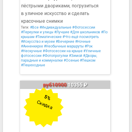
пёстрыми двориками, погрузиться
в уличное искусство и сделать
красочные снимки
Теги:
#Все
#Индивидуальные
#Фотосессии
#Переулки и улицы
#Лучшие
#Для школьников
#По
крышам
#Тематические
#Что ещё посмотреть
#Искусство и музеи
#Вечерние
#Ночные
#Анненкирхе
#Необычные маршруты
#Рок
#Нескучные
#Фотосессии на крыше
#Уличные
фотосессии
#Фотопрогулки
#Зимой
#Дворы,
парадные и коммуналки
#Осенью
#Пешком
#Пешеходные
руб10900
10355 ₽
5%
Скидка