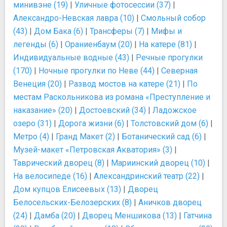
минивэне (19)
|
Уличные фотосессии (37)
|
Александро-Невская лавра (10)
|
Смольный собор
(43)
|
Дом Бака (6)
|
Трансферы (7)
|
Мифы и
легенды (6)
|
Ораниенбаум (20)
|
На катере (81)
|
Индивидуальные водные (43)
|
Речные прогулки
(170)
|
Ночные прогулки по Неве (44)
|
Северная
Венеция (20)
|
Развод мостов на катере (21)
|
По
местам Раскольникова из романа «Преступление и
наказание» (20)
|
Достоевский (34)
|
Ладожское
озеро (31)
|
Дорога жизни (6)
|
Толстовский дом (6)
|
Метро (4)
|
Гранд Макет (2)
|
Ботанический сад (6)
|
Музей-макет «Петровская Акватория» (3)
|
Таврический дворец (8)
|
Мариинский дворец (10)
|
На велосипеде (16)
|
Александринский театр (22)
|
Дом купцов Елисеевых (13)
|
Дворец
Белосельских-Белозерских (8)
|
Аничков дворец
(24)
|
Дамба (20)
|
Дворец Меншикова (13)
|
Гатчина