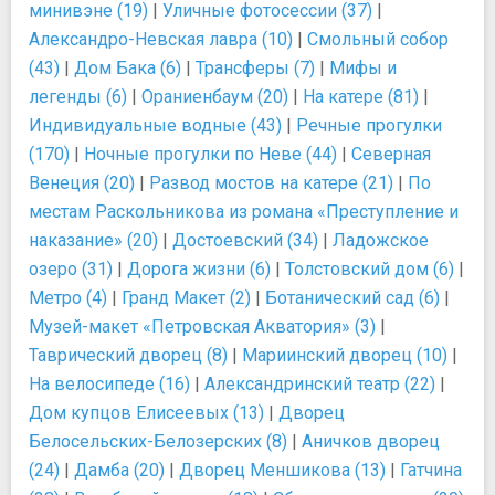
минивэне (19)
|
Уличные фотосессии (37)
|
Александро-Невская лавра (10)
|
Смольный собор
(43)
|
Дом Бака (6)
|
Трансферы (7)
|
Мифы и
легенды (6)
|
Ораниенбаум (20)
|
На катере (81)
|
Индивидуальные водные (43)
|
Речные прогулки
(170)
|
Ночные прогулки по Неве (44)
|
Северная
Венеция (20)
|
Развод мостов на катере (21)
|
По
местам Раскольникова из романа «Преступление и
наказание» (20)
|
Достоевский (34)
|
Ладожское
озеро (31)
|
Дорога жизни (6)
|
Толстовский дом (6)
|
Метро (4)
|
Гранд Макет (2)
|
Ботанический сад (6)
|
Музей-макет «Петровская Акватория» (3)
|
Таврический дворец (8)
|
Мариинский дворец (10)
|
На велосипеде (16)
|
Александринский театр (22)
|
Дом купцов Елисеевых (13)
|
Дворец
Белосельских-Белозерских (8)
|
Аничков дворец
(24)
|
Дамба (20)
|
Дворец Меншикова (13)
|
Гатчина