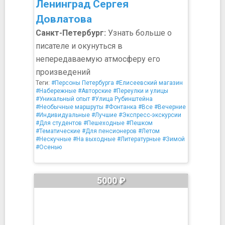
Ленинград Сергея
Довлатова
Санкт-Петербург:
Узнать больше о
писателе и окунуться в
непередаваемую атмосферу его
произведений
Теги:
#Персоны Петербурга
#Елисеевский магазин
#Набережные
#Авторские
#Переулки и улицы
#Уникальный опыт
#Улица Рубинштейна
#Необычные маршруты
#Фонтанка
#Все
#Вечерние
#Индивидуальные
#Лучшие
#Экспресс-экскурсии
#Для студентов
#Пешеходные
#Пешком
#Тематические
#Для пенсионеров
#Летом
#Нескучные
#На выходные
#Литературные
#Зимой
#Осенью
5000 ₽