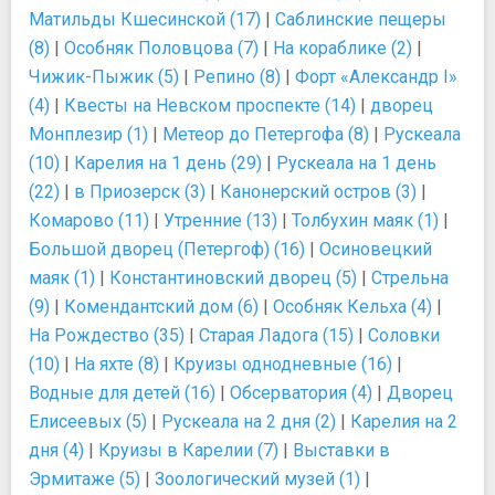
Матильды Кшесинской (17)
|
Саблинские пещеры
(8)
|
Особняк Половцова (7)
|
На кораблике (2)
|
Чижик-Пыжик (5)
|
Репино (8)
|
Форт «Александр I»
(4)
|
Квесты на Невском проспекте (14)
|
дворец
Монплезир (1)
|
Метеор до Петергофа (8)
|
Рускеала
(10)
|
Карелия на 1 день (29)
|
Рускеала на 1 день
(22)
|
в Приозерск (3)
|
Канонерский остров (3)
|
Комарово (11)
|
Утренние (13)
|
Толбухин маяк (1)
|
Большой дворец (Петергоф) (16)
|
Осиновецкий
маяк (1)
|
Константиновский дворец (5)
|
Стрельна
(9)
|
Комендантский дом (6)
|
Особняк Кельха (4)
|
На Рождество (35)
|
Старая Ладога (15)
|
Соловки
(10)
|
На яхте (8)
|
Круизы однодневные (16)
|
Водные для детей (16)
|
Обсерватория (4)
|
Дворец
Елисеевых (5)
|
Рускеала на 2 дня (2)
|
Карелия на 2
дня (4)
|
Круизы в Карелии (7)
|
Выставки в
Эрмитаже (5)
|
Зоологический музей (1)
|