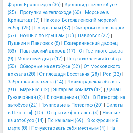
Форты Кронштадта (36)
|
Кронштадт на автобусе
(25)
|
Прогулки на теплоходе (60)
|
Морские в
Кронштадт (7)
|
Николо-Богоявленский морской
собор (25)
|
По крышам (37)
|
Смотровые площадки
(57)
|
Ночные по крышам (10)
|
Павловск (27)
|
Пушкин и Павловск (8)
|
Екатерининский дворец
(53)
|
Павловский дворец (17)
|
От Гостиного двора
(9)
|
Монетный двор (12)
|
Петропавловский собор
(50)
|
Обзорные на автобусе (52)
|
От Московского
вокзала (28)
|
От площади Восстания (28)
|
Рок (22)
|
Заброшенные места (14)
|
Ленинградская область
(91)
|
Марьино (12)
|
Янтарная комната (42)
|
Дацан
Гунзэчойнэй (2)
|
В помещении (102)
|
В Петергоф на
автобусе (22)
|
Групповые в Петергоф (20)
|
Билеты
в Петергоф (10)
|
Открытие фонтанов (4)
|
Ночные
на автобусе (14)
|
По каналам (69)
|
Экскурсии к 8
марта (8)
|
Почувствовать себя местным (4)
|
На