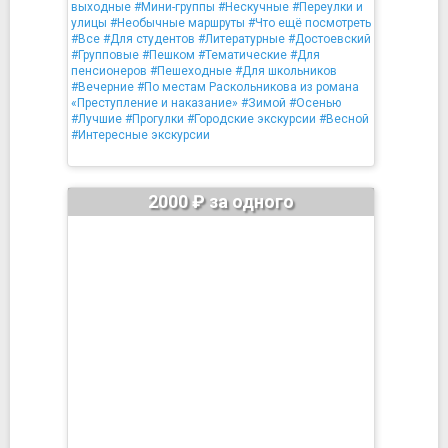
выходные
#Мини-группы
#Нескучные
#Переулки и
улицы
#Необычные маршруты
#Что ещё посмотреть
#Все
#Для студентов
#Литературные
#Достоевский
#Групповые
#Пешком
#Тематические
#Для
пенсионеров
#Пешеходные
#Для школьников
#Вечерние
#По местам Раскольникова из романа
«Преступление и наказание»
#Зимой
#Осенью
#Лучшие
#Прогулки
#Городские экскурсии
#Весной
#Интересные экскурсии
2000 ₽ за одного