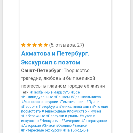
(5, отзывов: 27)
Ахматова и Петербург.
Экскурсия с поэтом
Санкт-Петербург:
Творчество,
трагедии, любовь и быт великой
поэтессы в главном городе её жизни
Теги:
#Необычные маршруты
#Все
#Индивидуальные
#Пешком
#Для школьников
#Экспресс-экскурсии
#Тематические
#Лучшие
#Персоны Петербурга
#Уникальный опыт
#Что ещё
посмотреть
#Пешеходные
#Искусство и музеи
#Набережные
#Переулки и улицы
#Музеи и
искусство
#Нескучные
#Вечерние
#Литературные
#Авторские
#Зимой
#Осенью
#Весной
#Интересные экскурсии
#На выходные