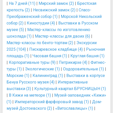
|
На 7 дней (11)
|
Мирский замок (2)
|
Брестская
крепость (2)
|
Несвижский замок (2)
|
Спасо-
Преображенский собор (1)
|
Морской Никольский
собор (2)
|
Киностудии (4)
|
Выставки в Русском
музее (5)
|
Мастер-классы по изготовлению
шоколада (1)
|
Мастер-классы для двоих (6)
|
Мастер-классы по бенто-тортам (2)
|
Экскурсии
2025 (104)
|
Пискаревское кладбище (4)
|
Рыночная
площадь (1)
|
Часовая башня (1)
|
Круглая башня (1)
|
Корпоративные туры (9)
|
Петрикирхе (4)
|
Фитнес-
туры (1)
|
Экологические (1)
|
Оздоровительные (1)
|
Морские (1)
|
Калининград (1)
|
Выставки в корпусе
Бенуа Русского музея (4)
|
Интерактивные
выставки (3)
|
Культурный квартал БРУСНИЦЫН (1)
|
В Кижи на метеоре (1)
|
Музей-заповедник «Кижи»
(1)
|
Императорский фарфоровый завод (1)
|
Дом-
музей Достоевского (2)
|
«Витославлицы» (1)
|