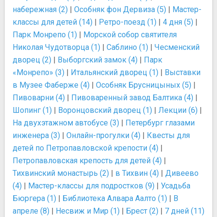
набережная (2)
|
Особняк фон Дервиза (5)
|
Мастер-
классы для детей (14)
|
Ретро-поезд (1)
|
4 дня (5)
|
Парк Монрепо (1)
|
Морской собор святителя
Николая Чудотворца (1)
|
Саблино (1)
|
Чесменский
дворец (2)
|
Выборгский замок (4)
|
Парк
«Монрепо» (3)
|
Итальянский дворец (1)
|
Выставки
в Музее Фаберже (4)
|
Особняк Брусницыных (5)
|
Пивоварни (4)
|
Пивоваренный завод Балтика (4)
|
Шопинг (1)
|
Воронцовский дворец (1)
|
Лекции (6)
|
На двухэтажном автобусе (3)
|
Петербург глазами
инженера (3)
|
Онлайн-прогулки (4)
|
Квесты для
детей по Петропавловской крепости (4)
|
Петропавловская крепость для детей (4)
|
Тихвинский монастырь (2)
|
в Тихвин (4)
|
Дивеево
(4)
|
Мастер-классы для подростков (9)
|
Усадьба
Бюргера (1)
|
Библиотека Алвара Аалто (1)
|
В
апреле (8)
|
Несвиж и Мир (1)
|
Брест (2)
|
7 дней (11)