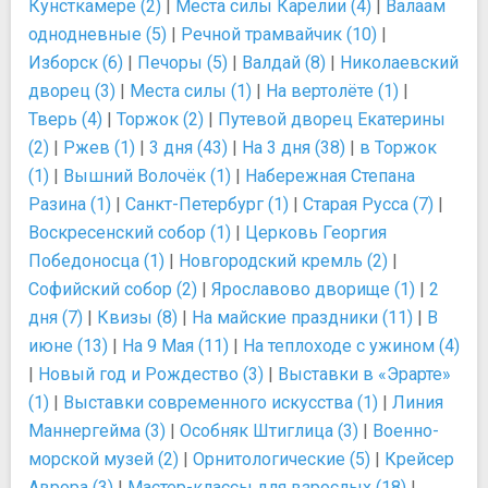
Кунсткамере (2)
|
Места силы Карелии (4)
|
Валаам
однодневные (5)
|
Речной трамвайчик (10)
|
Изборск (6)
|
Печоры (5)
|
Валдай (8)
|
Николаевский
дворец (3)
|
Места силы (1)
|
На вертолёте (1)
|
Тверь (4)
|
Торжок (2)
|
Путевой дворец Екатерины
(2)
|
Ржев (1)
|
3 дня (43)
|
На 3 дня (38)
|
в Торжок
(1)
|
Вышний Волочёк (1)
|
Набережная Степана
Разина (1)
|
Санкт-Петербург (1)
|
Старая Русса (7)
|
Воскресенский собор (1)
|
Церковь Георгия
Победоносца (1)
|
Новгородский кремль (2)
|
Софийский собор (2)
|
Ярославово дворище (1)
|
2
дня (7)
|
Квизы (8)
|
На майские праздники (11)
|
В
июне (13)
|
На 9 Мая (11)
|
На теплоходе с ужином (4)
|
Новый год и Рождество (3)
|
Выставки в «Эрарте»
(1)
|
Выставки современного искусства (1)
|
Линия
Маннергейма (3)
|
Особняк Штиглица (3)
|
Военно-
морской музей (2)
|
Орнитологические (5)
|
Крейсер
Аврора (3)
|
Мастер-классы для взрослых (18)
|