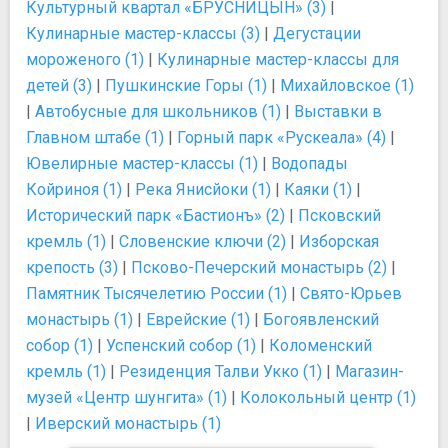
Культурный квартал «БРУСНИЦЫН» (3)
|
Кулинарные мастер-классы (3)
|
Дегустации
мороженого (1)
|
Кулинарные мастер-классы для
детей (3)
|
Пушкинские Горы (1)
|
Михайловское (1)
|
Автобусные для школьников (1)
|
Выставки в
Главном штабе (1)
|
Горный парк «Рускеала» (4)
|
Ювелирные мастер-классы (1)
|
Водопады
Койриноя (1)
|
Река Янисйоки (1)
|
Каяки (1)
|
Исторический парк «Бастионъ» (2)
|
Псковский
кремль (1)
|
Словенские ключи (2)
|
Изборская
крепость (3)
|
Псково-Печерский монастырь (2)
|
Памятник Тысячелетию России (1)
|
Свято-Юрьев
монастырь (1)
|
Еврейские (1)
|
Богоявленский
собор (1)
|
Успенский собор (1)
|
Коломенский
кремль (1)
|
Резиденция Талви Укко (1)
|
Магазин-
музей «Центр шунгита» (1)
|
Колокольный центр (1)
|
Иверский монастырь (1)