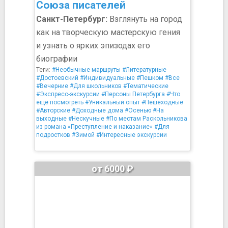
Союза писателей
Санкт-Петербург:
Взглянуть на город
как на творческую мастерскую гения
и узнать о ярких эпизодах его
биографии
Теги:
#Необычные маршруты
#Литературные
#Достоевский
#Индивидуальные
#Пешком
#Все
#Вечерние
#Для школьников
#Тематические
#Экспресс-экскурсии
#Персоны Петербурга
#Что
ещё посмотреть
#Уникальный опыт
#Пешеходные
#Авторские
#Доходные дома
#Осенью
#На
выходные
#Нескучные
#По местам Раскольникова
из романа «Преступление и наказание»
#Для
подростков
#Зимой
#Интересные экскурсии
от 6000 ₽