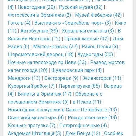
(4)
|
Новогодние (20)
|
Русский музей (32)
|
Фотосессии в Эрмитаже (2)
|
Музей Фаберже (42)
|
Гоголь (4)
|
Выставки в «Севкабель-порт» (3)
|
Кино
(11)
|
Автобусные (39)
|
Хоральная синагога (3)
|
В
Великий Новгород (12)
|
Православные (32)
|
Дом
Радио (6)
|
Мастер-классы (27)
|
Район Пески (3)
|
Шереметевский дворец (18)
|
Аудиогиды (50)
|
Ночные на теплоходе по Неве (33)
|
Развод мостов
на теплоходе (20)
|
Шуваловский парк (4)
|
Мандроги (13)
|
Сестрорецк (9)
|
Зеленогорск (11)
|
Курортный район (7)
|
Перезагрузка (85)
|
Вырица
(4)
|
Билеты в Эрмитаж (17)
|
Обзорные с
посещением Эрмитажа (6)
|
в Псков (11)
|
Новогодние экскурсии в Санкт-Петербурге (13)
|
Свирский монастырь (4)
|
Рождественские (19)
|
Конные прогулки (7)
|
Петергоф ночные (4)
|
Академия Штиглица (5)
|
Дом Бенуа (12)
|
Особняк