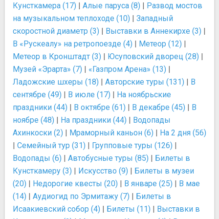
Кунсткамера (17)
|
Алые паруса (8)
|
Развод мостов
на музыкальном теплоходе (10)
|
Западный
скоростной диаметр (3)
|
Выставки в Аннекирхе (3)
|
В «Рускеалу» на ретропоезде (4)
|
Метеор (12)
|
Метеор в Кронштадт (3)
|
Юсуповский дворец (28)
|
Музей «Эрарта» (7)
|
«Газпром Арена» (13)
|
Ладожские шхеры (18)
|
Авторские туры (131)
|
В
сентябре (49)
|
В июле (17)
|
На ноябрьские
праздники (44)
|
В октябре (61)
|
В декабре (45)
|
В
ноябре (48)
|
На праздники (44)
|
Водопады
Ахинкоски (2)
|
Мраморный каньон (6)
|
На 2 дня (56)
|
Семейный тур (31)
|
Групповые туры (126)
|
Водопады (6)
|
Автобусные туры (85)
|
Билеты в
Кунсткамеру (3)
|
Искусство (9)
|
Билеты в музеи
(20)
|
Недорогие квесты (20)
|
В январе (25)
|
В мае
(14)
|
Аудиогид по Эрмитажу (7)
|
Билеты в
Исаакиевский собор (4)
|
Билеты (11)
|
Выставки в