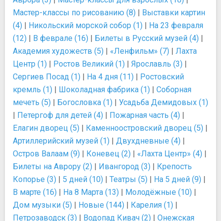
Мастер-классы по рисованию (8)
|
Выставки картин
(4)
|
Никольский морской собор (1)
|
На 23 февраля
(12)
|
В феврале (16)
|
Билеты в Русский музей (4)
|
Академия художеств (5)
|
«Ленфильм» (7)
|
Лахта
Центр (1)
|
Ростов Великий (1)
|
Ярославль (3)
|
Сергиев Посад (1)
|
На 4 дня (11)
|
Ростовский
кремль (1)
|
Шоколадная фабрика (1)
|
Соборная
мечеть (5)
|
Богословка (1)
|
Усадьба Демидовых (1)
|
Петергоф для детей (4)
|
Пожарная часть (4)
|
Елагин дворец (5)
|
Каменноостровский дворец (5)
|
Артиллерийский музей (1)
|
Двухдневные (4)
|
Остров Валаам (9)
|
Коневец (2)
|
«Лахта Центр» (4)
|
Билеты на Аврору (2)
|
Ивангород (3)
|
Крепость
Копорье (3)
|
5 дней (10)
|
Театры (5)
|
На 5 дней (9)
|
В марте (16)
|
На 8 Марта (13)
|
Молодёжные (10)
|
Дом музыки (5)
|
Новые (144)
|
Карелия (1)
|
Петрозаводск (3)
|
Водопад Кивач (2)
|
Онежская