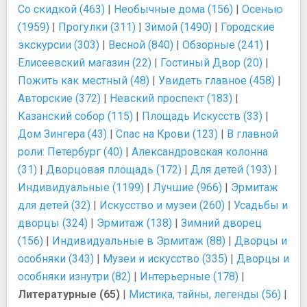
Со скидкой (463)
|
Необычные дома (156)
|
Осенью
(1959)
|
Прогулки (311)
|
Зимой (1490)
|
Городские
экскурсии (303)
|
Весной (840)
|
Обзорные (241)
|
Елисеевский магазин (22)
|
Гостиный Двор (20)
|
Пожить как местный (48)
|
Увидеть главное (458)
|
Авторские (372)
|
Невский проспект (183)
|
Казанский собор (115)
|
Площадь Искусств (33)
|
Дом Зингера (43)
|
Спас на Крови (123)
|
В главной
роли: Петербург (40)
|
Александровская колонна
(31)
|
Дворцовая площадь (172)
|
Для детей (193)
|
Индивидуальные (1199)
|
Лучшие (966)
|
Эрмитаж
для детей (32)
|
Искусство и музеи (260)
|
Усадьбы и
дворцы (324)
|
Эрмитаж (138)
|
Зимний дворец
(156)
|
Индивидуальные в Эрмитаж (88)
|
Дворцы и
особняки (343)
|
Музеи и искусство (335)
|
Дворцы и
особняки изнутри (82)
|
Интерьерные (178)
|
Литературные (65)
|
Мистика, тайны, легенды (56)
|