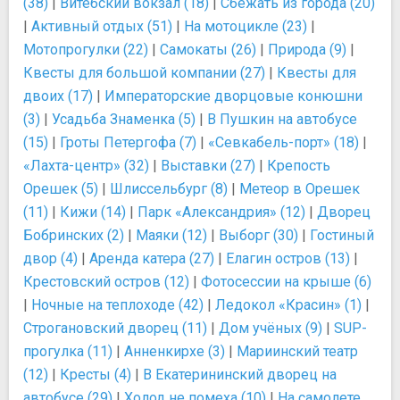
(38)
|
Витебский вокзал (18)
|
Сбежать из города (20)
|
Активный отдых (51)
|
На мотоцикле (23)
|
Мотопрогулки (22)
|
Самокаты (26)
|
Природа (9)
|
Квесты для большой компании (27)
|
Квесты для
двоих (17)
|
Императорские дворцовые конюшни
(3)
|
Усадьба Знаменка (5)
|
В Пушкин на автобусе
(15)
|
Гроты Петергофа (7)
|
«Севкабель-порт» (18)
|
«Лахта-центр» (32)
|
Выставки (27)
|
Крепость
Орешек (5)
|
Шлиссельбург (8)
|
Метеор в Орешек
(11)
|
Кижи (14)
|
Парк «Александрия» (12)
|
Дворец
Бобринских (2)
|
Маяки (12)
|
Выборг (30)
|
Гостиный
двор (4)
|
Аренда катера (27)
|
Елагин остров (13)
|
Крестовский остров (12)
|
Фотосессии на крыше (6)
|
Ночные на теплоходе (42)
|
Ледокол «Красин» (1)
|
Строгановский дворец (11)
|
Дом учёных (9)
|
SUP-
прогулка (11)
|
Анненкирхе (3)
|
Мариинский театр
(12)
|
Кресты (4)
|
В Екатерининский дворец на
автобусе (29)
|
Холод не помеха (10)
|
На самолете