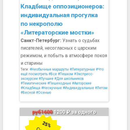
Кладбище оппозиционеров:
индивидуальная прогулка
по некрополю
«Литераторские мостки»
Санкт-Петербург:
Узнать о судьбах
писателей, несогласных с царским
режимом, и побыть в атмосфере покоя
и старины
Теги:
#Необычные маршруты
#Литературные
#Что
ещё посмотреть
#Все
#Пешком
#Экспресс-
экскурсии
#Лучшие
#Для школьников
#Тематические
#Пешеходные
#Авторские
#Кладбища
#Нескучные
#Индивидуальные
#Летом
#Весной
#Осенью
руб1600
1200 ₽ за одного
25%