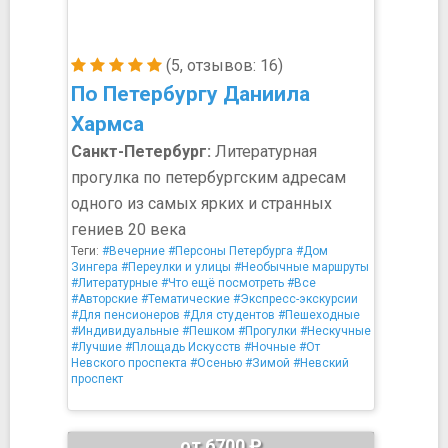
(5, отзывов: 16)
По Петербургу Даниила
Хармса
Санкт-Петербург:
Литературная
прогулка по петербургским адресам
одного из самых ярких и странных
гениев 20 века
Теги:
#Вечерние
#Персоны Петербурга
#Дом
Зингера
#Переулки и улицы
#Необычные маршруты
#Литературные
#Что ещё посмотреть
#Все
#Авторские
#Тематические
#Экспресс-экскурсии
#Для пенсионеров
#Для студентов
#Пешеходные
#Индивидуальные
#Пешком
#Прогулки
#Нескучные
#Лучшие
#Площадь Искусств
#Ночные
#От
Невского проспекта
#Осенью
#Зимой
#Невский
проспект
от 6700 ₽