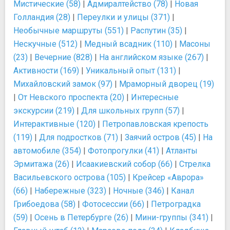
Мистические (58)
|
Адмиралтейство (78)
|
Новая
Голландия (28)
|
Переулки и улицы (371)
|
Необычные маршруты (551)
|
Распутин (35)
|
Нескучные (512)
|
Медный всадник (110)
|
Масоны
(23)
|
Вечерние (828)
|
На английском языке (267)
|
Активности (169)
|
Уникальный опыт (131)
|
Михайловский замок (97)
|
Мраморный дворец (19)
|
От Невского проспекта (20)
|
Интересные
экскурсии (219)
|
Для школьных групп (57)
|
Интерактивные (120)
|
Петропавловская крепость
(119)
|
Для подростков (71)
|
Заячий остров (45)
|
На
автомобиле (354)
|
Фотопрогулки (41)
|
Атланты
Эрмитажа (26)
|
Исаакиевский собор (66)
|
Стрелка
Васильевского острова (105)
|
Крейсер «Аврора»
(66)
|
Набережные (323)
|
Ночные (346)
|
Канал
Грибоедова (58)
|
Фотосессии (66)
|
Петроградка
(59)
|
Осень в Петербурге (26)
|
Мини-группы (341)
|