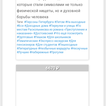
которые стали символами не только
физической нищеты, но и духовной
борьбы человека
Теги:
#Персоны Петербурга
#Летом
#На выходные
#Все
#Доходные дома
#Переулки и улицы
#По
местам Раскольникова из романа «Преступление и
наказание»
#Достоевский
#Что ещё посмотреть
#Групповые
#Пешком
#Для школьников
#Тематические
#Экспресс-экскурсии
#Для
пенсионеров
#Для студентов
#Пешеходные
#Литературные
#Необычные маршруты
#Нескучные
#Лучшие
#Набережные
#Прогулки
6670 ₽