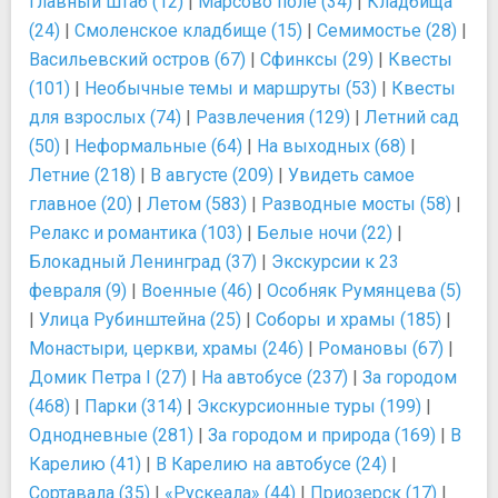
Главный штаб (12)
|
Марсово поле (34)
|
Кладбища
(24)
|
Смоленское кладбище (15)
|
Семимостье (28)
|
Васильевский остров (67)
|
Сфинксы (29)
|
Квесты
(101)
|
Необычные темы и маршруты (53)
|
Квесты
для взрослых (74)
|
Развлечения (129)
|
Летний сад
(50)
|
Неформальные (64)
|
На выходных (68)
|
Летние (218)
|
В августе (209)
|
Увидеть самое
главное (20)
|
Летом (583)
|
Разводные мосты (58)
|
Релакс и романтика (103)
|
Белые ночи (22)
|
Блокадный Ленинград (37)
|
Экскурсии к 23
февраля (9)
|
Военные (46)
|
Особняк Румянцева (5)
|
Улица Рубинштейна (25)
|
Соборы и храмы (185)
|
Монастыри, церкви, храмы (246)
|
Романовы (67)
|
Домик Петра I (27)
|
На автобусе (237)
|
За городом
(468)
|
Парки (314)
|
Экскурсионные туры (199)
|
Однодневные (281)
|
За городом и природа (169)
|
В
Карелию (41)
|
В Карелию на автобусе (24)
|
Сортавала (35)
|
«Рускеала» (44)
|
Приозерск (17)
|