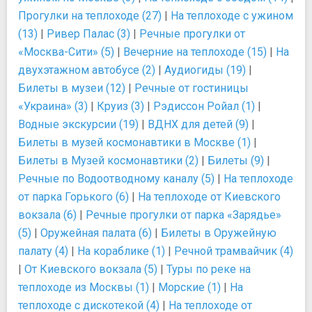
Прогулки на теплоходе (27)
|
На теплоходе с ужином
(13)
|
Ривер Палас (3)
|
Речные прогулки от
«Москва-Сити» (5)
|
Вечерние на теплоходе (15)
|
На
двухэтажном автобусе (2)
|
Аудиогиды (19)
|
Билеты в музеи (12)
|
Речные от гостиницы
«Украина» (3)
|
Круиз (3)
|
Рэдиссон Ройал (1)
|
Водные экскурсии (19)
|
ВДНХ для детей (9)
|
Билеты в музей космонавтики в Москве (1)
|
Билеты в Музей космонавтики (2)
|
Билеты (9)
|
Речные по Водоотводному каналу (5)
|
На теплоходе
от парка Горького (6)
|
На теплоходе от Киевского
вокзала (6)
|
Речные прогулки от парка «Зарядье»
(5)
|
Оружейная палата (6)
|
Билеты в Оружейную
палату (4)
|
На кораблике (1)
|
Речной трамвайчик (4)
|
От Киевского вокзала (5)
|
Туры по реке на
теплоходе из Москвы (1)
|
Морские (1)
|
На
теплоходе с дискотекой (4)
|
На теплоходе от