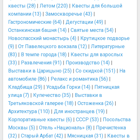
квесты (28)
|
Летом (220)
|
Квесты для большой
компании (13)
|
Замоскворечье (43)
|
Гастрономические (64)
|
Дегустации (49)
|
Останкинская башня (14)
|
Святые места (54)
|
Новоспасский монастырь (4)
|
Крутицкое подворье
(9)
|
От Павелецкого вокзала (12)
|
Литературные
(83)
|
В темпе города (18)
|
Квесты для взрослых
(33)
|
Развлечения (91)
|
Производство (14)
|
Выставки в Царицыно (25)
|
Со скидкой (151)
|
На
автомобиле (86)
|
Релакс и романтика (56)
|
Кладбища (29)
|
Усадьба Горки (14)
|
Пятницкая
улица (7)
|
Купечество (35)
|
Выставки в
Третьяковской галерее (18)
|
Остоженка (26)
|
Архитектура (110)
|
Для иностранцев (19)
|
Корпоративные квесты (6)
|
СССР (53)
|
Посольства
Москвы (5)
|
Отель «Националь» (8)
|
Пречистенка
(32)
|
Старый Арбат (42)
|
Мясницкая (31)
|
Квесты в