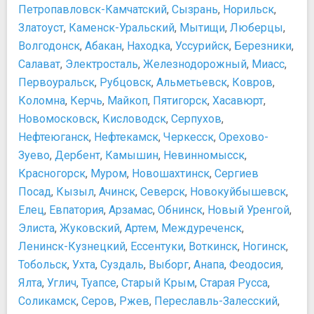
Общественный транспорт
Петропавловск-Камчатский
,
Сызрань
,
Норильск
,
Оружейная Палата
Приложения для заказа такси
Златоуст
,
Каменск-Уральский
,
Мытищи
,
Люберцы
,
Палеонтологический музей им. Ю.А. Орлова
Схема метро Москвы
Волгодонск
,
Абакан
,
Находка
,
Уссурийск
,
Березники
,
Патриаршие палаты
Схема трамвайных маршрутов Москвы
Салават
,
Электросталь
,
Железнодорожный
,
Миасс
,
Третьяковская галерея на Крымском валу
Такси. Советы
Первоуральск
,
Рубцовск
,
Альметьевск
,
Ковров
,
Центр дизайна Артплей
Безопасность
Коломна
,
Керчь
,
Майкоп
,
Пятигорск
,
Хасавюрт
,
Центр современного искусства Винзавод
Безопасность в Москве
Центр фотографии им. братьев Люмьер
Новомосковск
,
Кисловодск
,
Серпухов
,
Общие советы по безопасности
Центральный выставочный зал Манеж
Нефтеюганск
,
Нефтекамск
,
Черкесск
,
Орехово-
Телефоны экстренных служб
Центральный музей Великой Отечественной войны
Схемы
Зуево
,
Дербент
,
Камышин
,
Невинномысск
,
1941-1945 гг.
Карта Кремля
Красногорск
,
Муром
,
Новошахтинск
,
Сергиев
Центральный музей Вооруженных Сил
Схема ВТБ "Ледовый дворец"
Посад
,
Кызыл
,
Ачинск
,
Северск
,
Новокуйбышевск
,
Ночная жизнь, рестораны, кабаре
Прочее
Елец
,
Евпатория
,
Арзамас
,
Обнинск
,
Новый Уренгой
,
Байк-центр Sexton
Необычные места Москвы
Элиста
,
Жуковский
,
Артем
,
Междуреченск
,
Бар "Гадкий Койот"
Ленинск-Кузнецкий
,
Ессентуки
,
Воткинск
,
Ногинск
,
Бар "Маяк"
Тобольск
,
Ухта
,
Суздаль
,
Выборг
,
Анапа
,
Феодосия
,
Клуб Пропаганда
Ялта
,
Углич
,
Туапсе
,
Старый Крым
,
Старая Русса
,
Клуб Шестнадцать Тонн
Соликамск
,
Серов
,
Ржев
,
Переславль-Залесский
,
Тайм Аут Бар