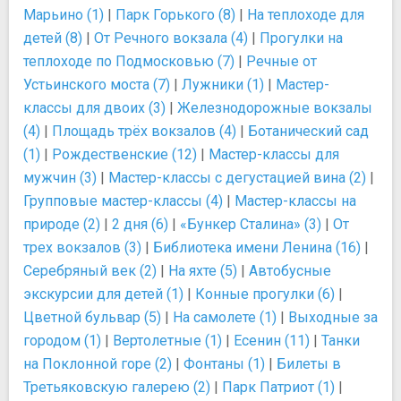
Марьино (1)
|
Парк Горького (8)
|
На теплоходе для
детей (8)
|
От Речного вокзала (4)
|
Прогулки на
теплоходе по Подмосковью (7)
|
Речные от
Устьинского моста (7)
|
Лужники (1)
|
Мастер-
классы для двоих (3)
|
Железнодорожные вокзалы
(4)
|
Площадь трёх вокзалов (4)
|
Ботанический сад
(1)
|
Рождественские (12)
|
Мастер-классы для
мужчин (3)
|
Мастер-классы с дегустацией вина (2)
|
Групповые мастер-классы (4)
|
Мастер-классы на
природе (2)
|
2 дня (6)
|
«Бункер Сталина» (3)
|
От
трех вокзалов (3)
|
Библиотека имени Ленина (16)
|
Серебряный век (2)
|
На яхте (5)
|
Автобусные
экскурсии для детей (1)
|
Конные прогулки (6)
|
Цветной бульвар (5)
|
На самолете (1)
|
Выходные за
городом (1)
|
Вертолетные (1)
|
Есенин (11)
|
Танки
на Поклонной горе (2)
|
Фонтаны (1)
|
Билеты в
Третьяковскую галерею (2)
|
Парк Патриот (1)
|