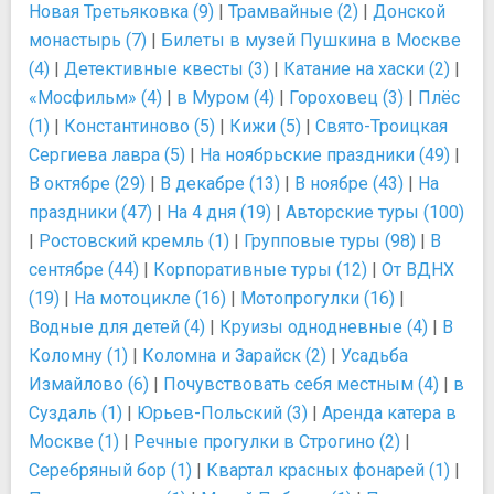
Новая Третьяковка (9)
|
Трамвайные (2)
|
Донской
монастырь (7)
|
Билеты в музей Пушкина в Москве
(4)
|
Детективные квесты (3)
|
Катание на хаски (2)
|
«Мосфильм» (4)
|
в Муром (4)
|
Гороховец (3)
|
Плёс
(1)
|
Константиново (5)
|
Кижи (5)
|
Свято-Троицкая
Сергиева лавра (5)
|
На ноябрьские праздники (49)
|
В октябре (29)
|
В декабре (13)
|
В ноябре (43)
|
На
праздники (47)
|
На 4 дня (19)
|
Авторские туры (100)
|
Ростовский кремль (1)
|
Групповые туры (98)
|
В
сентябре (44)
|
Корпоративные туры (12)
|
От ВДНХ
(19)
|
На мотоцикле (16)
|
Мотопрогулки (16)
|
Водные для детей (4)
|
Круизы однодневные (4)
|
В
Коломну (1)
|
Коломна и Зарайск (2)
|
Усадьба
Измайлово (6)
|
Почувствовать себя местным (4)
|
в
Суздаль (1)
|
Юрьев-Польский (3)
|
Аренда катера в
Москве (1)
|
Речные прогулки в Строгино (2)
|
Серебряный бор (1)
|
Квартал красных фонарей (1)
|