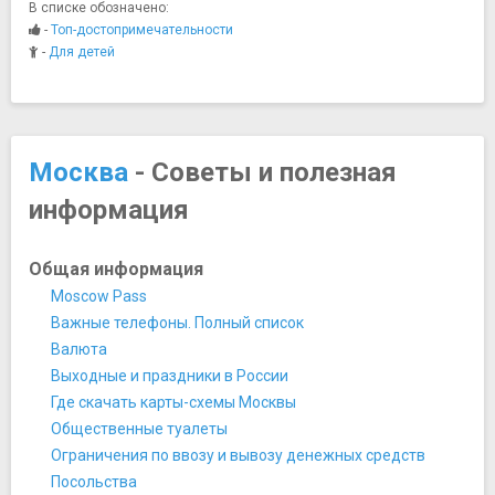
В списке обозначено:
Марфо-Мариинская обитель
-
Топ-достопримечательности
Московский государственный университет имени
-
Для детей
М.В.Ломоносова
Палаты бояр Романовых
Царицыно Музей-Заповедник
Мосты
Москва
- Советы и полезная
Большой Москворецкий мост
информация
Лужков мост
Музеи
Алмазный фонд
Общая информация
Галерея искусства стран Европы и Америки XIX-XX
Moscow Pass
веков
Важные телефоны. Полный список
Галерея на Солянке (Solyanka VPA)
Валюта
Государственная Третьяковская галерея
Выходные и праздники в России
Государственный Геологический музей им. В.И.
Где скачать карты-схемы Москвы
Вернадского
Общественные туалеты
Государственный Дарвиновский музей
Ограничения по ввозу и вывозу денежных средств
Государственный исторический музей
Посольства