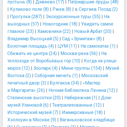
пустынь (8)
|
Дивеево (17)
|
Патриаршие пруды (48)
|
Куликово поле (8)
|
Ржев (8)
|
в Сергиев Посад (2)
|
Прогулки (287)
|
Экскурсионные туры (55)
|
На
выходных (57)
|
Новогодние (18)
|
Увидеть самое
главное (23)
|
Хамовники (22)
|
Новый Арбат (20)
|
Владимир Высоцкий (5)
|
Сад «Эрмитаж» (8)
|
Болотная площадь (4)
|
ЦУМ (11)
|
На самокатах (1)
|
Сбежать из центра (24)
|
Москва-река (56)
|
На
теплоходе от Воробьёвых гор (10)
|
Когда на улице
мороз (12)
|
Зоопарк (4)
|
Мини-группы (154)
|
Музей
Востока (2)
|
Соборная мечеть (1)
|
Московский
печатный двор (3)
|
Булгаков (34)
|
«Мастер
и Маргарита» (26)
|
Ночная библиотека Ленина (12)
|
Сталинские высотки (20)
|
Набережная (1)
|
Дом-
музей Улановой (6)
|
Театрализованные (12)
|
Исторический музей (7)
|
Иммерсивные (18)
|
Хэллоуин в Москве (9)
|
Ваганьковское кладбище