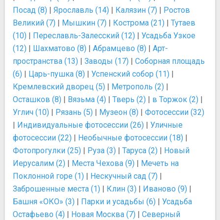
Посад (8)
|
Ярославль (14)
|
Калязин (7)
|
Ростов
Великий (7)
|
Мышкин (7)
|
Кострома (21)
|
Тутаев
(10)
|
Переславль-Залесский (12)
|
Усадьба Узкое
(12)
|
Шахматово (8)
|
Абрамцево (8)
|
Арт-
пространства (13)
|
Заводы (17)
|
Соборная площадь
(6)
|
Царь-пушка (8)
|
Успенский собор (11)
|
Кремлевский дворец (5)
|
Метрополь (2)
|
Осташков (8)
|
Вязьма (4)
|
Тверь (2)
|
в Торжок (2)
|
Углич (10)
|
Рязань (5)
|
Музеон (8)
|
Фотосессии (32)
|
Индивидуальные фотосессии (26)
|
Уличные
фотосессии (22)
|
Необычные фотосессии (18)
|
Фотопрогулки (25)
|
Руза (3)
|
Таруса (2)
|
Новый
Иерусалим (2)
|
Места Чехова (9)
|
Мечеть на
Поклонной горе (1)
|
Нескучный сад (7)
|
Заброшенные места (1)
|
Клин (3)
|
Иваново (9)
|
Башня «ОКО» (3)
|
Парки и усадьбы (6)
|
Усадьба
Остафьево (4)
|
Новая Москва (7)
|
Северный