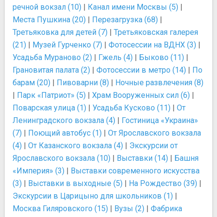
речной вокзал (10)
|
Канал имени Москвы (5)
|
Места Пушкина (20)
|
Перезагрузка (68)
|
Третьяковка для детей (7)
|
Третьяковская галерея
(21)
|
Музей Гурченко (7)
|
Фотосессии на ВДНХ (3)
|
Усадьба Мураново (2)
|
Гжель (4)
|
Быково (11)
|
Грановитая палата (2)
|
Фотосессии в метро (14)
|
По
барам (20)
|
Пивоварни (8)
|
Ночные развлечения (8)
|
Парк «Патриот» (5)
|
Храм Вооруженных сил (6)
|
Поварская улица (1)
|
Усадьба Кусково (11)
|
От
Ленинградского вокзала (4)
|
Гостиница «Украина»
(7)
|
Поющий автобус (1)
|
От Ярославского вокзала
(4)
|
От Казанского вокзала (4)
|
Экскурсии от
Ярославского вокзала (10)
|
Выставки (14)
|
Башня
«Империя» (3)
|
Выставки современного искусства
(3)
|
Выставки в выходные (5)
|
На Рождество (39)
|
Экскурсии в Царицыно для школьников (1)
|
Москва Гиляровского (15)
|
Вузы (2)
|
Фабрика