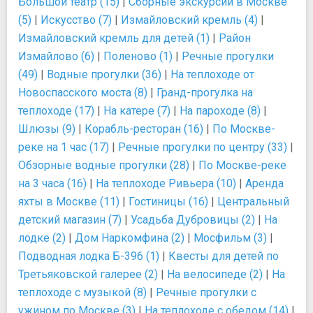
Большой театр (15)
|
Сборные экскурсии в Москве
(5)
|
Искусство (7)
|
Измайловский кремль (4)
|
Измайловский кремль для детей (1)
|
Район
Измайлово (6)
|
Поленово (1)
|
Речные прогулки
(49)
|
Водные прогулки (36)
|
На теплоходе от
Новоспасского моста (8)
|
Гранд-прогулка на
теплоходе (17)
|
На катере (7)
|
На пароходе (8)
|
Шлюзы (9)
|
Корабль-ресторан (16)
|
По Москве-
реке на 1 час (17)
|
Речные прогулки по центру (33)
|
Обзорные водные прогулки (28)
|
По Москве-реке
на 3 часа (16)
|
На теплоходе Ривьера (10)
|
Аренда
яхты в Москве (11)
|
Гостиницы (16)
|
Центральный
детский магазин (7)
|
Усадьба Дубровицы (2)
|
На
лодке (2)
|
Дом Наркомфина (2)
|
Мосфильм (3)
|
Подводная лодка Б-396 (1)
|
Квесты для детей по
Третьяковской галерее (2)
|
На велосипеде (2)
|
На
теплоходе с музыкой (8)
|
Речные прогулки с
ужином по Москве (3)
|
На теплоходе с обедом (14)
|