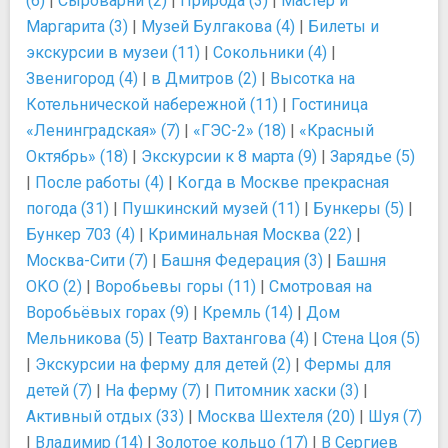
(6)
|
Сыроварни (2)
|
Природа (3)
|
Мастер и
Маргарита (3)
|
Музей Булгакова (4)
|
Билеты и
экскурсии в музеи (11)
|
Сокольники (4)
|
Звенигород (4)
|
в Дмитров (2)
|
Высотка на
Котельнической набережной (11)
|
Гостиница
«Ленинградская» (7)
|
«ГЭС-2» (18)
|
«Красный
Октябрь» (18)
|
Экскурсии к 8 марта (9)
|
Зарядье (5)
|
После работы (4)
|
Когда в Москве прекрасная
погода (31)
|
Пушкинский музей (11)
|
Бункеры (5)
|
Бункер 703 (4)
|
Криминальная Москва (22)
|
Москва-Сити (7)
|
Башня Федерация (3)
|
Башня
ОКО (2)
|
Воробьевы горы (11)
|
Смотровая на
Воробьёвых горах (9)
|
Кремль (14)
|
Дом
Мельникова (5)
|
Театр Вахтангова (4)
|
Стена Цоя (5)
|
Экскурсии на ферму для детей (2)
|
Фермы для
детей (7)
|
На ферму (7)
|
Питомник хаски (3)
|
Активный отдых (33)
|
Москва Шехтеля (20)
|
Шуя (7)
|
Владимир (14)
|
Золотое кольцо (17)
|
В Сергиев