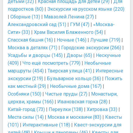
детьми (32)
|
Красная площадь для детей (29)
|
Для
подростков (60)
|
Экскурсии на русском языке (220)
|
Сборные (13)
|
Мавзолей Ленина (27)
|
Александровский сад (51)
|
ГУМ (47)
|
«Москва-
Сити» (33)
|
Храм Василия Блаженного (54)
|
Спасская башня (16)
|
Ночные (146)
|
Лучшие (719)
|
Москва в деталях (71)
|
Городские экскурсии (266)
|
Усадьбы и дворцы (145)
|
Дворы (65)
|
Нескучные
(409)
|
Что ещё посмотреть (779)
|
Необычные
маршруты (454)
|
Тверская улица (41)
|
Интересные
экскурсии (219)
|
Бульварное кольцо (36)
|
Пожить
как местный (29)
|
Необычные дома (167)
|
Особняки (150)
|
Чистые пруды (27)
|
Монастыри,
церкви, храмы (166)
|
Ивановская горка (28)
|
Китай-город (73)
|
Переулки (138)
|
Хитровка (33)
|
Места силы (14)
|
Москва и москвичи (83)
|
Квесты
(101)
|
Интерактивные (118)
|
Квест-экскурсии для
детей (48)
|
Крыши и панорамы (46)
|
Квесты для