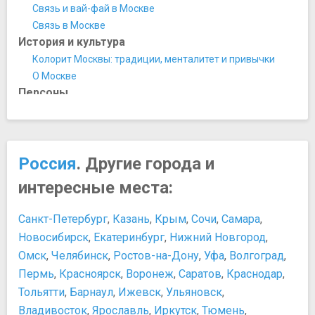
Государственный музей А.С. Пушкина
Связь и вай-фай в Москве
Государственный музей В.В. Маяковского
​Связь в Москве
Государственный музей Востока
История и культура
Государственный музей изобразительных искусств им.
Колорит Москвы: традиции, менталитет и привычки
А.С. Пушкина
О Москве
Государственный музей истории ГУЛАГа
Персоны
Государственный Музей Л.Н. Толстого
Анна Андреевна Ахматова
Государственный музей обороны Москвы
Екатерина II Великая
Государственный центральный музей музыкальной
Петр I Великий
культуры им. М.И.Глинки
Россия
. Другие города и
Юрий Долгорукий
Государственный центральный музей современной
Развлечения и отдых
интересные места:
истории России
Отдых в Москве: зимние развлечения
Государственный Центральный Театральный Музей им.
Развлечения и ночная жизнь в Москве
Санкт-Петербург
,
Казань
,
Крым
,
Сочи
,
Самара
,
А.А. Бахрушина
​Москва для детей
Новосибирск
,
Екатеринбург
,
Нижний Новгород
,
Дом-музей Марины Цветаевой
Покупки
Омск
,
Челябинск
,
Ростов-на-Дону
,
Уфа
,
Волгоград
,
Еврейский музей и центр толерантности
Покупки в Москве
Пермь
,
Красноярск
,
Воронеж
,
Саратов
,
Краснодар
,
Международный Центр-Музей имени Н.К. Рериха
Сувениры из Москвы
Тольятти
,
Барнаул
,
Ижевск
,
Ульяновск
,
Минералогический музей им. А.Е. Ферсмана
Еда и напитки
Московский музей анимации
Владивосток
,
Ярославль
,
Иркутск
,
Тюмень
,
Рестораны в Москве