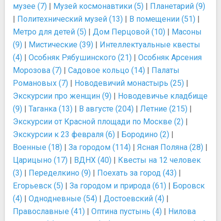
музее (7)
|
Музей космонавтики (5)
|
Планетарий (9)
|
Политехнический музей (13)
|
В помещении (51)
|
Метро для детей (5)
|
Дом Перцовой (10)
|
Масоны
(9)
|
Мистические (39)
|
Интеллектуальные квесты
(4)
|
Особняк Рябушинского (21)
|
Особняк Арсения
Морозова (7)
|
Садовое кольцо (14)
|
Палаты
Романовых (7)
|
Новодевичий монастырь (25)
|
Экскурсии про женщин (9)
|
Новодевичье кладбище
(9)
|
Таганка (13)
|
В августе (204)
|
Летние (215)
|
Экскурсии от Красной площади по Москве (2)
|
Экскурсии к 23 февраля (6)
|
Бородино (2)
|
Военные (18)
|
За городом (114)
|
Ясная Поляна (28)
|
Царицыно (17)
|
ВДНХ (40)
|
Квесты на 12 человек
(3)
|
Переделкино (9)
|
Поехать за город (43)
|
Егорьевск (5)
|
За городом и природа (61)
|
Боровск
(4)
|
Однодневные (54)
|
Достоевский (4)
|
Православные (41)
|
Оптина пустынь (4)
|
Нилова