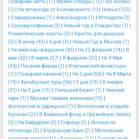
Пожарная часть (1)
|
Музей Победы (1)
|
Про космос
(1)
|
На теплоходе от Коломенского (1)
|
Новые (123)
|
Спиридоновка (1)
|
Александров (1)
|
Ипподром (3)
|
Союзмультфильм (3)
|
Новый год и Рождество (1)
|
Романтические квесты (3)
|
Квесты для девушек
(3)
|
В июне (43)
|
4 дня (3)
|
Новый Год в Москве (1)
|
На майские праздники (40)
|
На 23 февраля (14)
|
В
мае (42)
|
В марте (27)
|
В феврале (25)
|
На 9 Мая
(34)
|
Лосиная ферма (1)
|
Ипатьевский монастырь
(1)
|
Пожарная каланча (1)
|
На 2 дня (60)
|
На 8 Марта
(19)
|
Автобусные туры (56)
|
3 дня (13)
|
В январе
(31)
|
На 3 дня (13)
|
Липецкий бювет (1)
|
Нижний
парк (1)
|
Москва глазами инженера (10)
|
Фотосессии в Царицыно (1)
|
Фотосессии в усадьбе
Кусково (2)
|
В Алмазный фонд и Оружейную палату
(3)
|
На байдарках (3)
|
Старица (2)
|
Ночные на
теплоходе (2)
|
Хлудовские бани (2)
|
Московская
канатная дорога (4)
|
«Лужники» (11)
|
Суздальский