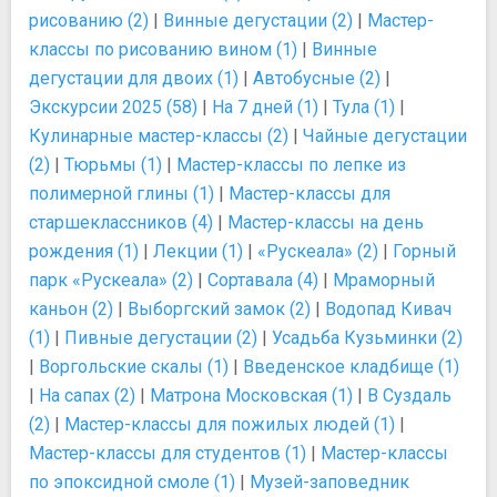
рисованию (2)
|
Винные дегустации (2)
|
Мастер-
классы по рисованию вином (1)
|
Винные
дегустации для двоих (1)
|
Автобусные (2)
|
Экскурсии 2025 (58)
|
На 7 дней (1)
|
Тула (1)
|
Кулинарные мастер-классы (2)
|
Чайные дегустации
(2)
|
Тюрьмы (1)
|
Мастер-классы по лепке из
полимерной глины (1)
|
Мастер-классы для
старшеклассников (4)
|
Мастер-классы на день
рождения (1)
|
Лекции (1)
|
«Рускеала» (2)
|
Горный
парк «Рускеала» (2)
|
Сортавала (4)
|
Мраморный
каньон (2)
|
Выборгский замок (2)
|
Водопад Кивач
(1)
|
Пивные дегустации (2)
|
Усадьба Кузьминки (2)
|
Воргольские скалы (1)
|
Введенское кладбище (1)
|
На сапах (2)
|
Матрона Московская (1)
|
В Суздаль
(2)
|
Мастер-классы для пожилых людей (1)
|
Мастер-классы для студентов (1)
|
Мастер-классы
по эпоксидной смоле (1)
|
Музей-заповедник