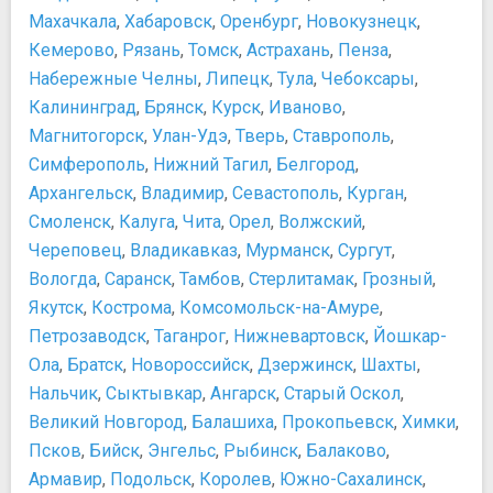
Московский музей современного искусства
Махачкала
,
Хабаровск
,
Оренбург
,
Новокузнецк
,
​Еда и напитки в Москве
Мосфильм Музей
Транспорт
Кемерово
,
Рязань
,
Томск
,
Астрахань
,
Пенза
,
Музей Железнодорожной Техники
Аренда автомобиля и такси в Москве
Набережные Челны
,
Липецк
,
Тула
,
Чебоксары
,
Музей занимательных наук Экспериментаниум
Аэропорт "Домодедово"
Калининград
,
Брянск
,
Курск
,
Иваново
,
Музей Индустриальной Культуры
Аэропорт "Шереметьево"
Магнитогорск
,
Улан-Удэ
,
Тверь
,
Ставрополь
,
Музей космонавтики
Аэропорт "​Внуково"
Симферополь
,
Нижний Тагил
,
Белгород
,
Музей Михаила Булгакова
Аэроэкспресс
Архангельск
,
Владимир
,
Севастополь
,
Курган
,
Музей Москвы
Велосипеды в Москве
Смоленск
,
Калуга
,
Чита
,
Орел
,
Волжский
,
Музей оптических иллюзий
Вокзалы Москвы
Череповец
,
Владикавказ
,
Мурманск
,
Сургут
,
Музей Отечественной войны 1812 года
Инструкция о правилах поведения в различных
Вологда
,
Саранск
,
Тамбов
,
Стерлитамак
,
Грозный
,
Музей ретро-автомобилей
ситуациях для пассажиров Московского
Якутск
,
Кострома
,
Комсомольск-на-Амуре
,
Музей советских игровых автоматов
метрополитена.
Музей современного искусства «Гараж»
Петрозаводск
,
Таганрог
,
Нижневартовск
,
Йошкар-
Информация о наземном транспорте Москвы
Музей хоккея
Ола
,
Братск
,
Новороссийск
,
Дзержинск
,
Шахты
,
Как ориентироваться в Московском метрополитене
Музей Холодной войны в Бункере-42 на Таганке
Нальчик
Карта наземных маршрутов Москвы
,
Сыктывкар
,
Ангарск
,
Старый Оскол
,
Музей-Квартира Ф.М. Достоевского
Карта речных маршрутов Москвы
Великий Новгород
,
Балашиха
,
Прокопьевск
,
Химки
,
Музей-панорама "Бородинская битва"
Московский метрополитен (тарифы и время работы)
Псков
,
Бийск
,
Энгельс
,
Рыбинск
,
Балаково
,
Музей-Театр "Булгаковский Дом"
Ночные маршруты наземного транспорта Москвы
Армавир
,
Подольск
,
Королев
,
Южно-Сахалинск
,
Мультимедиа Арт Музей