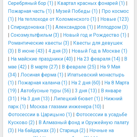
Серебряный бор (1)
|
Квартал красных фонарей (1)
|
Пожарная часть (1)
|
Музей Победы (1)
|
Про космос
(1)
|
На теплоходе от Коломенского (1)
|
Новые (123)
|
Спиридоновка (1)
|
Александров (1)
|
Ипподром (3)
|
Союзмультфильм (3)
|
Новый год и Рождество (1)
|
Романтические квесты (3)
|
Квесты для девушек
(3)
|
В июне (43)
|
4 дня (3)
|
Новый Год в Москве (1)
|
На майские праздники (40)
|
На 23 февраля (14)
|
В
мае (42)
|
В марте (27)
|
В феврале (25)
|
На 9 Мая
(34)
|
Лосиная ферма (1)
|
Ипатьевский монастырь
(1)
|
Пожарная каланча (1)
|
На 2 дня (60)
|
На 8 Марта
(19)
|
Автобусные туры (56)
|
3 дня (13)
|
В январе
(31)
|
На 3 дня (13)
|
Липецкий бювет (1)
|
Нижний
парк (1)
|
Москва глазами инженера (10)
|
Фотосессии в Царицыно (1)
|
Фотосессии в усадьбе
Кусково (2)
|
В Алмазный фонд и Оружейную палату
(3)
|
На байдарках (3)
|
Старица (2)
|
Ночные на