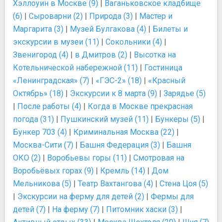
Хэллоуин в Москве (9)
|
Ваганьковское кладбище
(6)
|
Сыроварни (2)
|
Природа (3)
|
Мастер и
Маргарита (3)
|
Музей Булгакова (4)
|
Билеты и
экскурсии в музеи (11)
|
Сокольники (4)
|
Звенигород (4)
|
в Дмитров (2)
|
Высотка на
Котельнической набережной (11)
|
Гостиница
«Ленинградская» (7)
|
«ГЭС-2» (18)
|
«Красный
Октябрь» (18)
|
Экскурсии к 8 марта (9)
|
Зарядье (5)
|
После работы (4)
|
Когда в Москве прекрасная
погода (31)
|
Пушкинский музей (11)
|
Бункеры (5)
|
Бункер 703 (4)
|
Криминальная Москва (22)
|
Москва-Сити (7)
|
Башня Федерация (3)
|
Башня
ОКО (2)
|
Воробьевы горы (11)
|
Смотровая на
Воробьёвых горах (9)
|
Кремль (14)
|
Дом
Мельникова (5)
|
Театр Вахтангова (4)
|
Стена Цоя (5)
|
Экскурсии на ферму для детей (2)
|
Фермы для
детей (7)
|
На ферму (7)
|
Питомник хаски (3)
|