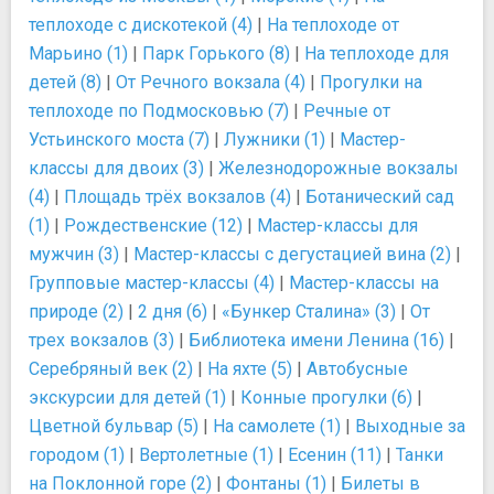
теплоходе с дискотекой (4)
|
На теплоходе от
Марьино (1)
|
Парк Горького (8)
|
На теплоходе для
детей (8)
|
От Речного вокзала (4)
|
Прогулки на
теплоходе по Подмосковью (7)
|
Речные от
Устьинского моста (7)
|
Лужники (1)
|
Мастер-
классы для двоих (3)
|
Железнодорожные вокзалы
(4)
|
Площадь трёх вокзалов (4)
|
Ботанический сад
(1)
|
Рождественские (12)
|
Мастер-классы для
мужчин (3)
|
Мастер-классы с дегустацией вина (2)
|
Групповые мастер-классы (4)
|
Мастер-классы на
природе (2)
|
2 дня (6)
|
«Бункер Сталина» (3)
|
От
трех вокзалов (3)
|
Библиотека имени Ленина (16)
|
Серебряный век (2)
|
На яхте (5)
|
Автобусные
экскурсии для детей (1)
|
Конные прогулки (6)
|
Цветной бульвар (5)
|
На самолете (1)
|
Выходные за
городом (1)
|
Вертолетные (1)
|
Есенин (11)
|
Танки
на Поклонной горе (2)
|
Фонтаны (1)
|
Билеты в