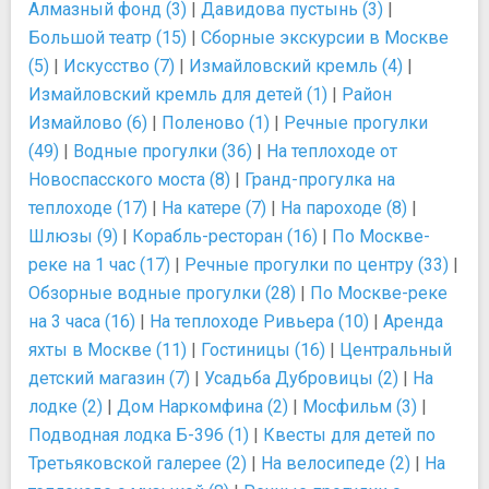
Алмазный фонд (3)
|
Давидова пустынь (3)
|
Большой театр (15)
|
Сборные экскурсии в Москве
(5)
|
Искусство (7)
|
Измайловский кремль (4)
|
Измайловский кремль для детей (1)
|
Район
Измайлово (6)
|
Поленово (1)
|
Речные прогулки
(49)
|
Водные прогулки (36)
|
На теплоходе от
Новоспасского моста (8)
|
Гранд-прогулка на
теплоходе (17)
|
На катере (7)
|
На пароходе (8)
|
Шлюзы (9)
|
Корабль-ресторан (16)
|
По Москве-
реке на 1 час (17)
|
Речные прогулки по центру (33)
|
Обзорные водные прогулки (28)
|
По Москве-реке
на 3 часа (16)
|
На теплоходе Ривьера (10)
|
Аренда
яхты в Москве (11)
|
Гостиницы (16)
|
Центральный
детский магазин (7)
|
Усадьба Дубровицы (2)
|
На
лодке (2)
|
Дом Наркомфина (2)
|
Мосфильм (3)
|
Подводная лодка Б-396 (1)
|
Квесты для детей по
Третьяковской галерее (2)
|
На велосипеде (2)
|
На