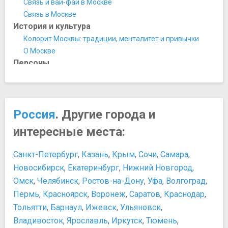
Связь и вай-фай в Москве
Государственный музей В.В. Маяковского
​Связь в Москве
Государственный музей Востока
История и культура
Государственный музей изобразительных искусств им.
Колорит Москвы: традиции, менталитет и привычки
А.С. Пушкина
О Москве
Государственный музей истории ГУЛАГа
Персоны
Государственный Музей Л.Н. Толстого
Анна Андреевна Ахматова
Государственный музей обороны Москвы
Екатерина II Великая
Государственный центральный музей музыкальной
Петр I Великий
культуры им. М.И.Глинки
Россия
. Другие города и
Юрий Долгорукий
Государственный центральный музей современной
Развлечения и отдых
интересные места:
истории России
Отдых в Москве: зимние развлечения
Государственный Центральный Театральный Музей им.
Развлечения и ночная жизнь в Москве
Санкт-Петербург
,
Казань
,
Крым
,
Сочи
,
Самара
,
А.А. Бахрушина
​Москва для детей
Новосибирск
,
Екатеринбург
,
Нижний Новгород
,
Дом-музей Марины Цветаевой
Покупки
Омск
,
Челябинск
,
Ростов-на-Дону
,
Уфа
,
Волгоград
,
Еврейский музей и центр толерантности
Покупки в Москве
Пермь
,
Красноярск
,
Воронеж
,
Саратов
,
Краснодар
,
Международный Центр-Музей имени Н.К. Рериха
Сувениры из Москвы
Тольятти
,
Барнаул
,
Ижевск
,
Ульяновск
,
Минералогический музей им. А.Е. Ферсмана
Еда и напитки
Московский музей анимации
Владивосток
,
Ярославль
,
Иркутск
,
Тюмень
,
Рестораны в Москве