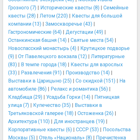
Грозного (7)
|
Исторические квесты (8)
|
Семейные
квесты (28)
|
Летом (220)
|
Квесты для большой
компании (13)
|
Замоскворечье (43)
|
Гастрономические (64)
|
Дегустации (49)
|
Останкинская башня (14)
|
Святые места (54)
|
Новоспасский монастырь (4)
|
Крутицкое подворье
(9)
|
От Павелецкого вокзала (12)
|
Литературные
(83)
|
В темпе города (18)
|
Квесты для взрослых
(33)
|
Развлечения (91)
|
Производство (14)
|
Выставки в Царицыно (25)
|
Со скидкой (151)
|
На
автомобиле (86)
|
Релакс и романтика (56)
|
Кладбища (29)
|
Усадьба Горки (14)
|
Пятницкая
улица (7)
|
Купечество (35)
|
Выставки в
Третьяковской галерее (18)
|
Остоженка (26)
|
Архитектура (110)
|
Для иностранцев (19)
|
Корпоративные квесты (6)
|
СССР (53)
|
Посольства
Москвы (5)
|
Отель «Националь» (8)
|
Пречистенка