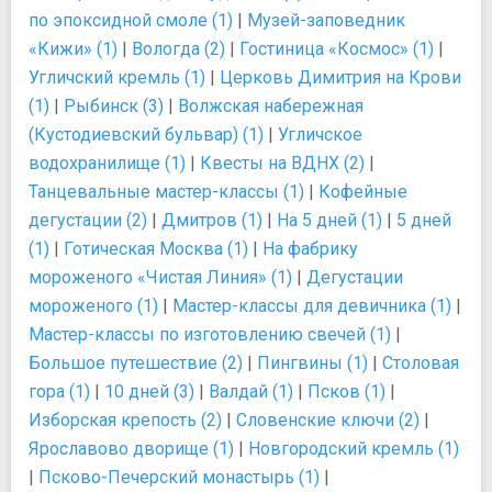
по эпоксидной смоле (1)
|
Музей-заповедник
«Кижи» (1)
|
Вологда (2)
|
Гостиница «Космос» (1)
|
Угличский кремль (1)
|
Церковь Димитрия на Крови
(1)
|
Рыбинск (3)
|
Волжская набережная
(Кустодиевский бульвар) (1)
|
Угличское
водохранилище (1)
|
Квесты на ВДНХ (2)
|
Танцевальные мастер-классы (1)
|
Кофейные
дегустации (2)
|
Дмитров (1)
|
На 5 дней (1)
|
5 дней
(1)
|
Готическая Москва (1)
|
На фабрику
мороженого «Чистая Линия» (1)
|
Дегустации
мороженого (1)
|
Мастер-классы для девичника (1)
|
Мастер-классы по изготовлению свечей (1)
|
Большое путешествие (2)
|
Пингвины (1)
|
Столовая
гора (1)
|
10 дней (3)
|
Валдай (1)
|
Псков (1)
|
Изборская крепость (2)
|
Словенские ключи (2)
|
Ярославово дворище (1)
|
Новгородский кремль (1)
|
Псково-Печерский монастырь (1)
|