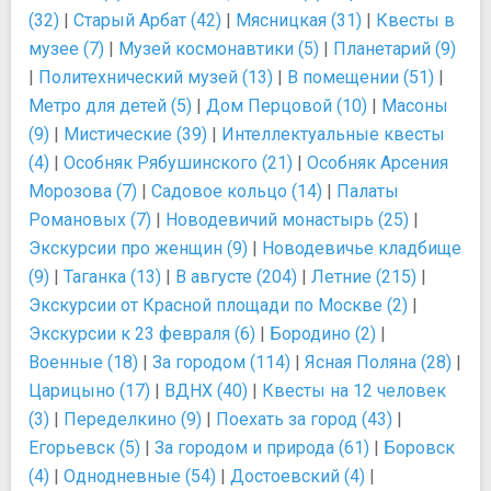
(32)
|
Старый Арбат (42)
|
Мясницкая (31)
|
Квесты в
музее (7)
|
Музей космонавтики (5)
|
Планетарий (9)
|
Политехнический музей (13)
|
В помещении (51)
|
Метро для детей (5)
|
Дом Перцовой (10)
|
Масоны
(9)
|
Мистические (39)
|
Интеллектуальные квесты
(4)
|
Особняк Рябушинского (21)
|
Особняк Арсения
Морозова (7)
|
Садовое кольцо (14)
|
Палаты
Романовых (7)
|
Новодевичий монастырь (25)
|
Экскурсии про женщин (9)
|
Новодевичье кладбище
(9)
|
Таганка (13)
|
В августе (204)
|
Летние (215)
|
Экскурсии от Красной площади по Москве (2)
|
Экскурсии к 23 февраля (6)
|
Бородино (2)
|
Военные (18)
|
За городом (114)
|
Ясная Поляна (28)
|
Царицыно (17)
|
ВДНХ (40)
|
Квесты на 12 человек
(3)
|
Переделкино (9)
|
Поехать за город (43)
|
Егорьевск (5)
|
За городом и природа (61)
|
Боровск
(4)
|
Однодневные (54)
|
Достоевский (4)
|