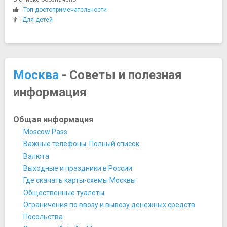
Марфо-Мариинская обитель
-
Топ-достопримечательности
Московский государственный университет имени
-
Для детей
М.В.Ломоносова
Палаты бояр Романовых
Царицыно Музей-Заповедник
Мосты
Москва
- Советы и полезная
Большой Москворецкий мост
информация
Лужков мост
Музеи
Алмазный фонд
Общая информация
Галерея искусства стран Европы и Америки XIX-XX
Moscow Pass
веков
Важные телефоны. Полный список
Галерея на Солянке (Solyanka VPA)
Валюта
Государственная Третьяковская галерея
Выходные и праздники в России
Государственный Геологический музей им. В.И.
Где скачать карты-схемы Москвы
Вернадского
Общественные туалеты
Государственный Дарвиновский музей
Ограничения по ввозу и вывозу денежных средств
Государственный исторический музей
Посольства
Государственный музей А.С. Пушкина