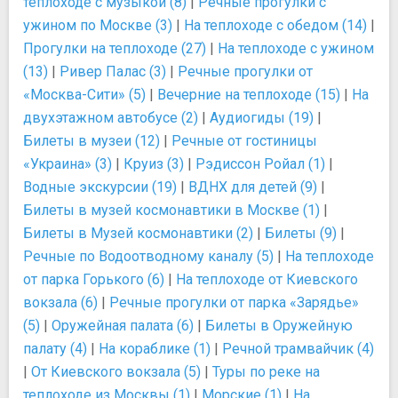
теплоходе с музыкой (8)
|
Речные прогулки с
ужином по Москве (3)
|
На теплоходе с обедом (14)
|
Прогулки на теплоходе (27)
|
На теплоходе с ужином
(13)
|
Ривер Палас (3)
|
Речные прогулки от
«Москва-Сити» (5)
|
Вечерние на теплоходе (15)
|
На
двухэтажном автобусе (2)
|
Аудиогиды (19)
|
Билеты в музеи (12)
|
Речные от гостиницы
«Украина» (3)
|
Круиз (3)
|
Рэдиссон Ройал (1)
|
Водные экскурсии (19)
|
ВДНХ для детей (9)
|
Билеты в музей космонавтики в Москве (1)
|
Билеты в Музей космонавтики (2)
|
Билеты (9)
|
Речные по Водоотводному каналу (5)
|
На теплоходе
от парка Горького (6)
|
На теплоходе от Киевского
вокзала (6)
|
Речные прогулки от парка «Зарядье»
(5)
|
Оружейная палата (6)
|
Билеты в Оружейную
палату (4)
|
На кораблике (1)
|
Речной трамвайчик (4)
|
От Киевского вокзала (5)
|
Туры по реке на
теплоходе из Москвы (1)
|
Морские (1)
|
На