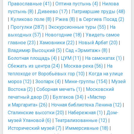
Православные (41)
|
Оптина пустынь (4)
|
Нилова
пустынь (8)
|
Дивеево (17)
|
Патриаршие пруды (48)
|
Куликово поле (8)
|
Ржев (8)
|
в Сергиев Посад (2)
|
Прогулки (287)
|
Экскурсионные туры (55)
|
На
выходных (57)
|
Новогодние (18)
|
Увидеть самое
главное (23)
|
Хамовники (22)
|
Новый Арбат (20)
|
Владимир Высоцкий (5)
|
Сад «Эрмитаж» (8)
|
Болотная площадь (4)
|
ЦУМ (11)
|
На самокатах (1)
|
Сбежать из центра (24)
|
Москва-река (56)
|
На
теплоходе от Воробьёвых гор (10)
|
Когда на улице
мороз (12)
|
Зоопарк (4)
|
Мини-группы (154)
|
Музей
Востока (2)
|
Соборная мечеть (1)
|
Московский
печатный двор (3)
|
Булгаков (34)
|
«Мастер
и Маргарита» (26)
|
Ночная библиотека Ленина (12)
|
Сталинские высотки (20)
|
Набережная (1)
|
Дом-
музей Улановой (6)
|
Театрализованные (12)
|
Исторический музей (7)
|
Иммерсивные (18)
|