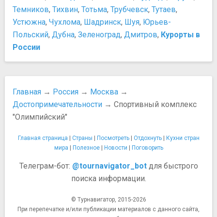
Триумфальная арка
Темников
,
Тихвин
,
Тотьма
,
Трубчевск
,
Тутаев
,
Царь-колокол
Устюжна
,
Чухлома
,
Шадринск
,
Шуя
,
Юрьев-
Царь-пушка
Польский
,
Дубна
,
Зеленоград
,
Дмитров
,
Курорты в
Парки и природные достопримечательности
России
Александровский сад
Ботанический Сад МГУ "Аптекарский Огород"
Воробьевы горы
Выставка достижений народного хозяйства (ВДНХ)
Главная
→
Россия
→
Москва
→
Главный ботанический сад им. Н. В. Цицина РАН
Достопримечательности
→ Спортивный комплекс
Екатерининский парк
"Олимпийский"
Московский зоопарк
Нескучный сад
Главная страница
|
Страны
|
Посмотреть
|
Отдохнуть
|
Кухни стран
Парк Искусств Музеон
мира
|
Полезное
|
Новости
|
Поговорить
Парк Победы
Телеграм-бот:
@tournavigator_bot
для быстрого
Парк Сокольники
Сад Эрмитаж
поиска информации.
Центральный парк культуры и отдыха им. Горького
Площади, улицы, фонтаны, районы
© Турнавигатор, 2015-2026
При перепечатке и/или публикации материалов с данного сайта,
Болотная площадь