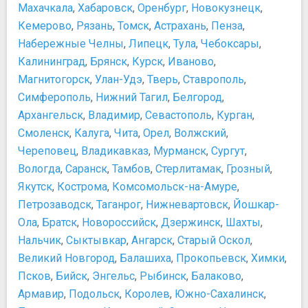
Московский музей современного искусства
Махачкала
,
Хабаровск
,
Оренбург
,
Новокузнецк
,
​Еда и напитки в Москве
Мосфильм Музей
Транспорт
Кемерово
,
Рязань
,
Томск
,
Астрахань
,
Пенза
,
Музей Железнодорожной Техники
Аренда автомобиля и такси в Москве
Набережные Челны
,
Липецк
,
Тула
,
Чебоксары
,
Музей занимательных наук Экспериментаниум
Аэропорт "Домодедово"
Калининград
,
Брянск
,
Курск
,
Иваново
,
Музей Индустриальной Культуры
Аэропорт "Шереметьево"
Магнитогорск
,
Улан-Удэ
,
Тверь
,
Ставрополь
,
Музей космонавтики
Аэропорт "​Внуково"
Симферополь
,
Нижний Тагил
,
Белгород
,
Музей Михаила Булгакова
Аэроэкспресс
Архангельск
,
Владимир
,
Севастополь
,
Курган
,
Музей Москвы
Велосипеды в Москве
Смоленск
,
Калуга
,
Чита
,
Орел
,
Волжский
,
Музей оптических иллюзий
Вокзалы Москвы
Череповец
,
Владикавказ
,
Мурманск
,
Сургут
,
Музей Отечественной войны 1812 года
Инструкция о правилах поведения в различных
Вологда
,
Саранск
,
Тамбов
,
Стерлитамак
,
Грозный
,
Музей ретро-автомобилей
ситуациях для пассажиров Московского
Якутск
,
Кострома
,
Комсомольск-на-Амуре
,
Музей советских игровых автоматов
метрополитена.
Музей современного искусства «Гараж»
Петрозаводск
,
Таганрог
,
Нижневартовск
,
Йошкар-
Информация о наземном транспорте Москвы
Музей хоккея
Ола
,
Братск
,
Новороссийск
,
Дзержинск
,
Шахты
,
Как ориентироваться в Московском метрополитене
Музей Холодной войны в Бункере-42 на Таганке
Нальчик
Карта наземных маршрутов Москвы
,
Сыктывкар
,
Ангарск
,
Старый Оскол
,
Музей-Квартира Ф.М. Достоевского
Карта речных маршрутов Москвы
Великий Новгород
,
Балашиха
,
Прокопьевск
,
Химки
,
Музей-панорама "Бородинская битва"
Московский метрополитен (тарифы и время работы)
Псков
,
Бийск
,
Энгельс
,
Рыбинск
,
Балаково
,
Музей-Театр "Булгаковский Дом"
Ночные маршруты наземного транспорта Москвы
Армавир
,
Подольск
,
Королев
,
Южно-Сахалинск
,
Мультимедиа Арт Музей
Общественный транспорт