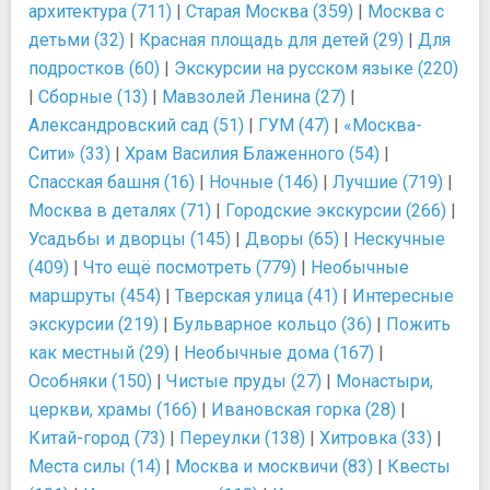
архитектура (711)
|
Старая Москва (359)
|
Москва с
детьми (32)
|
Красная площадь для детей (29)
|
Для
подростков (60)
|
Экскурсии на русском языке (220)
|
Сборные (13)
|
Мавзолей Ленина (27)
|
Александровский сад (51)
|
ГУМ (47)
|
«Москва-
Сити» (33)
|
Храм Василия Блаженного (54)
|
Спасская башня (16)
|
Ночные (146)
|
Лучшие (719)
|
Москва в деталях (71)
|
Городские экскурсии (266)
|
Усадьбы и дворцы (145)
|
Дворы (65)
|
Нескучные
(409)
|
Что ещё посмотреть (779)
|
Необычные
маршруты (454)
|
Тверская улица (41)
|
Интересные
экскурсии (219)
|
Бульварное кольцо (36)
|
Пожить
как местный (29)
|
Необычные дома (167)
|
Особняки (150)
|
Чистые пруды (27)
|
Монастыри,
церкви, храмы (166)
|
Ивановская горка (28)
|
Китай-город (73)
|
Переулки (138)
|
Хитровка (33)
|
Места силы (14)
|
Москва и москвичи (83)
|
Квесты