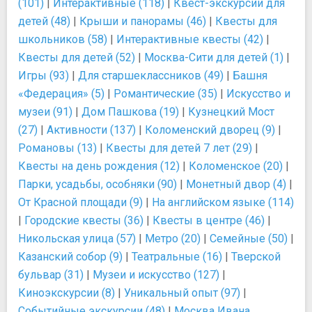
(101)
|
Интерактивные (118)
|
Квест-экскурсии для
детей (48)
|
Крыши и панорамы (46)
|
Квесты для
школьников (58)
|
Интерактивные квесты (42)
|
Квесты для детей (52)
|
Москва-Сити для детей (1)
|
Игры (93)
|
Для старшеклассников (49)
|
Башня
«Федерация» (5)
|
Романтические (35)
|
Искусство и
музеи (91)
|
Дом Пашкова (19)
|
Кузнецкий Мост
(27)
|
Активности (137)
|
Коломенский дворец (9)
|
Романовы (13)
|
Квесты для детей 7 лет (29)
|
Квесты на день рождения (12)
|
Коломенское (20)
|
Парки, усадьбы, особняки (90)
|
Монетный двор (4)
|
От Красной площади (9)
|
На английском языке (114)
|
Городские квесты (36)
|
Квесты в центре (46)
|
Никольская улица (57)
|
Метро (20)
|
Семейные (50)
|
Казанский собор (9)
|
Театральные (16)
|
Тверской
бульвар (31)
|
Музеи и искусство (127)
|
Киноэкскурсии (8)
|
Уникальный опыт (97)
|
Событийные экскурсии (48)
|
Москва Ивана