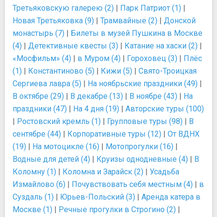
Третьяковскую галерею (2)
|
Парк Патриот (1)
|
Новая Третьяковка (9)
|
Трамвайные (2)
|
Донской
монастырь (7)
|
Билеты в музей Пушкина в Москве
(4)
|
Детективные квесты (3)
|
Катание на хаски (2)
|
«Мосфильм» (4)
|
в Муром (4)
|
Гороховец (3)
|
Плёс
(1)
|
Константиново (5)
|
Кижи (5)
|
Свято-Троицкая
Сергиева лавра (5)
|
На ноябрьские праздники (49)
|
В октябре (29)
|
В декабре (13)
|
В ноябре (43)
|
На
праздники (47)
|
На 4 дня (19)
|
Авторские туры (100)
|
Ростовский кремль (1)
|
Групповые туры (98)
|
В
сентябре (44)
|
Корпоративные туры (12)
|
От ВДНХ
(19)
|
На мотоцикле (16)
|
Мотопрогулки (16)
|
Водные для детей (4)
|
Круизы однодневные (4)
|
В
Коломну (1)
|
Коломна и Зарайск (2)
|
Усадьба
Измайлово (6)
|
Почувствовать себя местным (4)
|
в
Суздаль (1)
|
Юрьев-Польский (3)
|
Аренда катера в
Москве (1)
|
Речные прогулки в Строгино (2)
|