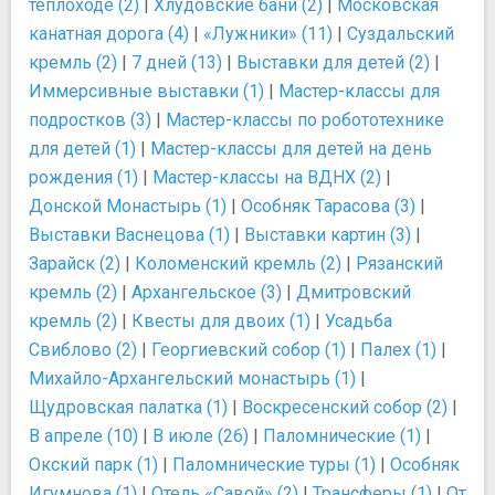
теплоходе (2)
|
Хлудовские бани (2)
|
Московская
канатная дорога (4)
|
«Лужники» (11)
|
Суздальский
кремль (2)
|
7 дней (13)
|
Выставки для детей (2)
|
Иммерсивные выставки (1)
|
Мастер-классы для
подростков (3)
|
Мастер-классы по робототехнике
для детей (1)
|
Мастер-классы для детей на день
рождения (1)
|
Мастер-классы на ВДНХ (2)
|
Донской Монастырь (1)
|
Особняк Тарасова (3)
|
Выставки Васнецова (1)
|
Выставки картин (3)
|
Зарайск (2)
|
Коломенский кремль (2)
|
Рязанский
кремль (2)
|
Архангельское (3)
|
Дмитровский
кремль (2)
|
Квесты для двоих (1)
|
Усадьба
Свиблово (2)
|
Георгиевский собор (1)
|
Палех (1)
|
Михайло-Архангельский монастырь (1)
|
Щудровская палатка (1)
|
Воскресенский собор (2)
|
В апреле (10)
|
В июле (26)
|
Паломнические (1)
|
Окский парк (1)
|
Паломнические туры (1)
|
Особняк
Игумнова (1)
|
Отель «Савой» (2)
|
Трансферы (1)
|
От