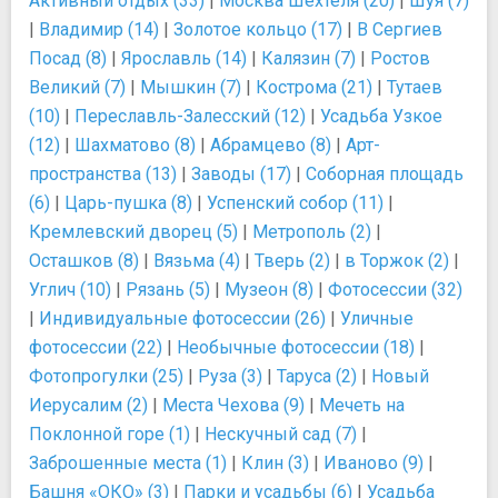
Активный отдых (33)
|
Москва Шехтеля (20)
|
Шуя (7)
|
Владимир (14)
|
Золотое кольцо (17)
|
В Сергиев
Посад (8)
|
Ярославль (14)
|
Калязин (7)
|
Ростов
Великий (7)
|
Мышкин (7)
|
Кострома (21)
|
Тутаев
(10)
|
Переславль-Залесский (12)
|
Усадьба Узкое
(12)
|
Шахматово (8)
|
Абрамцево (8)
|
Арт-
пространства (13)
|
Заводы (17)
|
Соборная площадь
(6)
|
Царь-пушка (8)
|
Успенский собор (11)
|
Кремлевский дворец (5)
|
Метрополь (2)
|
Осташков (8)
|
Вязьма (4)
|
Тверь (2)
|
в Торжок (2)
|
Углич (10)
|
Рязань (5)
|
Музеон (8)
|
Фотосессии (32)
|
Индивидуальные фотосессии (26)
|
Уличные
фотосессии (22)
|
Необычные фотосессии (18)
|
Фотопрогулки (25)
|
Руза (3)
|
Таруса (2)
|
Новый
Иерусалим (2)
|
Места Чехова (9)
|
Мечеть на
Поклонной горе (1)
|
Нескучный сад (7)
|
Заброшенные места (1)
|
Клин (3)
|
Иваново (9)
|
Башня «ОКО» (3)
|
Парки и усадьбы (6)
|
Усадьба