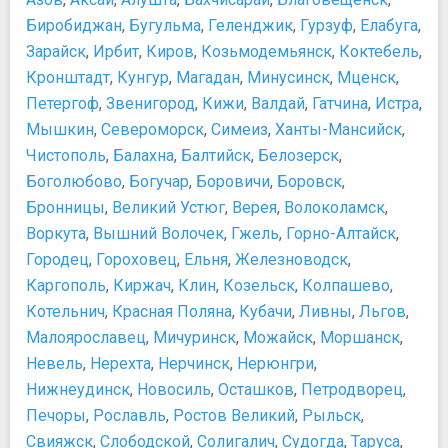
Лобное место
Биробиджан
,
Бугульма
,
Геленджик
,
Гурзуф
,
Елабуга
,
Могила неизвестного солдата
Зарайск
,
Ирбит
,
Киров
,
Козьмодемьянск
,
Коктебель
,
Монумент Покорителям космоса
Кронштадт
,
Кунгур
,
Магадан
,
Минусинск
,
Мценск
,
Монумент: Дети - жертвы пороков взрослых
Петергоф
,
Звенигород
,
Кижи
,
Валдай
,
Гатчина
,
Истра
,
Памятник А.С. Пушкину
Мышкин
,
Североморск
,
Симеиз
,
Ханты-Мансийск
,
Памятник В.В.Маяковскому
Чистополь
,
Балахна
,
Балтийск
,
Белозерск
,
Памятник героям Плевны
Боголюбово
,
Богучар
,
Боровичи
,
Боровск
,
Памятник Грибоедову
Бронницы
,
Великий Устюг
,
Верея
,
Волоколамск
,
Памятник Есенину
Воркута
,
Вышний Волочек
,
Гжель
,
Горно-Алтайск
,
Памятник М.В.Ломоносову
Городец
,
Гороховец
,
Ельня
,
Железноводск
,
Памятник М.Ю.Лермонтову
Каргополь
,
Киржач
,
Клин
,
Козельск
,
Колпашево
,
Памятник маршалу Жукову
Котельнич
,
Красная Поляна
,
Кубачи
,
Ливны
,
Льгов
,
Памятник Минину и Пожарскому
Памятник Н.В. Гоголю
Малоярославец
,
Мичуринск
,
Можайск
,
Моршанск
,
Памятник Петру I
Невель
,
Нерехта
,
Нерчинск
,
Нерюнгри
,
Памятник Юрию Гагарину
Нижнеудинск
,
Новосиль
,
Осташков
,
Петродворец
,
Памятник Юрию Долгорукому
Печоры
,
Рославль
,
Ростов Великий
,
Рыльск
,
Рабочий и колхозница
Свияжск
,
Слободской
,
Солигалич
,
Судогда
,
Таруса
,