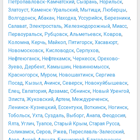
Петропавловск-Камчатский
,
Сызрань
,
Норильск
,
Оружейная Палата
Приложения для заказа такси
Златоуст
,
Каменск-Уральский
,
Мытищи
,
Люберцы
,
Палеонтологический музей им. Ю.А. Орлова
Схема метро Москвы
Волгодонск
,
Абакан
,
Находка
,
Уссурийск
,
Березники
,
Патриаршие палаты
Схема трамвайных маршрутов Москвы
Салават
,
Электросталь
,
Железнодорожный
,
Миасс
,
Третьяковская галерея на Крымском валу
Такси. Советы
Первоуральск
,
Рубцовск
,
Альметьевск
,
Ковров
,
Центр дизайна Артплей
Безопасность
Коломна
,
Керчь
,
Майкоп
,
Пятигорск
,
Хасавюрт
,
Центр современного искусства Винзавод
Безопасность в Москве
Центр фотографии им. братьев Люмьер
Новомосковск
,
Кисловодск
,
Серпухов
,
Общие советы по безопасности
Центральный выставочный зал Манеж
Нефтеюганск
,
Нефтекамск
,
Черкесск
,
Орехово-
Телефоны экстренных служб
Центральный музей Великой Отечественной войны
Схемы
Зуево
,
Дербент
,
Камышин
,
Невинномысск
,
1941-1945 гг.
Карта Кремля
Красногорск
,
Муром
,
Новошахтинск
,
Сергиев
Центральный музей Вооруженных Сил
Схема ВТБ "Ледовый дворец"
Посад
,
Кызыл
,
Ачинск
,
Северск
,
Новокуйбышевск
,
Ночная жизнь, рестораны, кабаре
Прочее
Елец
,
Евпатория
,
Арзамас
,
Обнинск
,
Новый Уренгой
,
Байк-центр Sexton
Необычные места Москвы
Элиста
,
Жуковский
,
Артем
,
Междуреченск
,
Бар "Гадкий Койот"
Ленинск-Кузнецкий
,
Ессентуки
,
Воткинск
,
Ногинск
,
Бар "Маяк"
Тобольск
,
Ухта
,
Суздаль
,
Выборг
,
Анапа
,
Феодосия
,
Клуб Пропаганда
Ялта
,
Углич
,
Туапсе
,
Старый Крым
,
Старая Русса
,
Клуб Шестнадцать Тонн
Соликамск
,
Серов
,
Ржев
,
Переславль-Залесский
,
Тайм Аут Бар
Памятники, скульптуры, статуи
Азов
,
Аксай
,
Алушта
,
Бахчисарай
,
Благовещенск
,