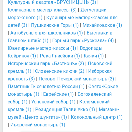
Культурный квартал «БРУСНИЦЫН» (3)
|
Кулинарные мастер-классы (3)
|
Дегустации
мороженого (1)
|
Кулинарные мастер-классы для
детей (3)
|
Пушкинские Горы (1)
|
Михайловское (1)
|
Автобусные для школьников (1)
|
Выставки в
Главном штабе (1)
|
Горный парк «Рускеала» (4)
|
Ювелирные мастер-классы (1)
|
Водопады
Койриноя (1)
|
Река Янисйоки (1)
|
Каяки (1)
|
Исторический парк «Бастионъ» (2)
|
Псковский
кремль (1)
|
Словенские ключи (2)
|
Изборская
крепость (3)
|
Псково-Печерский монастырь (2)
|
Памятник Тысячелетию России (1)
|
Свято-Юрьев
монастырь (1)
|
Еврейские (1)
|
Богоявленский
собор (1)
|
Успенский собор (1)
|
Коломенский
кремль (1)
|
Резиденция Талви Укко (1)
|
Магазин-
музей «Центр шунгита» (1)
|
Колокольный центр (1)
|
Иверский монастырь (1)