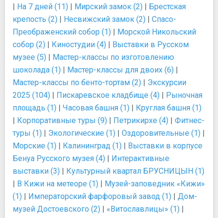
|
На 7 дней (11)
|
Мирский замок (2)
|
Брестская
крепость (2)
|
Несвижский замок (2)
|
Спасо-
Преображенский собор (1)
|
Морской Никольский
собор (2)
|
Киностудии (4)
|
Выставки в Русском
музее (5)
|
Мастер-классы по изготовлению
шоколада (1)
|
Мастер-классы для двоих (6)
|
Мастер-классы по бенто-тортам (2)
|
Экскурсии
2025 (104)
|
Пискаревское кладбище (4)
|
Рыночная
площадь (1)
|
Часовая башня (1)
|
Круглая башня (1)
|
Корпоративные туры (9)
|
Петрикирхе (4)
|
Фитнес-
туры (1)
|
Экологические (1)
|
Оздоровительные (1)
|
Морские (1)
|
Калининград (1)
|
Выставки в корпусе
Бенуа Русского музея (4)
|
Интерактивные
выставки (3)
|
Культурный квартал БРУСНИЦЫН (1)
|
В Кижи на метеоре (1)
|
Музей-заповедник «Кижи»
(1)
|
Императорский фарфоровый завод (1)
|
Дом-
музей Достоевского (2)
|
«Витославлицы» (1)
|