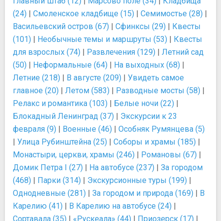
Главный штаб (12)
|
Марсово поле (34)
|
Кладбища
(24)
|
Смоленское кладбище (15)
|
Семимостье (28)
|
Васильевский остров (67)
|
Сфинксы (29)
|
Квесты
(101)
|
Необычные темы и маршруты (53)
|
Квесты
для взрослых (74)
|
Развлечения (129)
|
Летний сад
(50)
|
Неформальные (64)
|
На выходных (68)
|
Летние (218)
|
В августе (209)
|
Увидеть самое
главное (20)
|
Летом (583)
|
Разводные мосты (58)
|
Релакс и романтика (103)
|
Белые ночи (22)
|
Блокадный Ленинград (37)
|
Экскурсии к 23
февраля (9)
|
Военные (46)
|
Особняк Румянцева (5)
|
Улица Рубинштейна (25)
|
Соборы и храмы (185)
|
Монастыри, церкви, храмы (246)
|
Романовы (67)
|
Домик Петра I (27)
|
На автобусе (237)
|
За городом
(468)
|
Парки (314)
|
Экскурсионные туры (199)
|
Однодневные (281)
|
За городом и природа (169)
|
В
Карелию (41)
|
В Карелию на автобусе (24)
|
Сортавала (35)
|
«Рускеала» (44)
|
Приозерск (17)
|