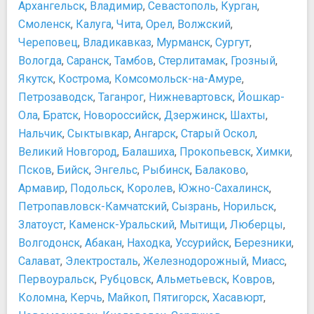
Архангельск
,
Владимир
,
Севастополь
,
Курган
,
Смоленск
,
Калуга
,
Чита
,
Орел
,
Волжский
,
Череповец
,
Владикавказ
,
Мурманск
,
Сургут
,
Вологда
,
Саранск
,
Тамбов
,
Стерлитамак
,
Грозный
,
Якутск
,
Кострома
,
Комсомольск-на-Амуре
,
Петрозаводск
,
Таганрог
,
Нижневартовск
,
Йошкар-
Ола
,
Братск
,
Новороссийск
,
Дзержинск
,
Шахты
,
Нальчик
,
Сыктывкар
,
Ангарск
,
Старый Оскол
,
Великий Новгород
,
Балашиха
,
Прокопьевск
,
Химки
,
Псков
,
Бийск
,
Энгельс
,
Рыбинск
,
Балаково
,
Армавир
,
Подольск
,
Королев
,
Южно-Сахалинск
,
Петропавловск-Камчатский
,
Сызрань
,
Норильск
,
Златоуст
,
Каменск-Уральский
,
Мытищи
,
Люберцы
,
Волгодонск
,
Абакан
,
Находка
,
Уссурийск
,
Березники
,
Салават
,
Электросталь
,
Железнодорожный
,
Миасс
,
Первоуральск
,
Рубцовск
,
Альметьевск
,
Ковров
,
Коломна
,
Керчь
,
Майкоп
,
Пятигорск
,
Хасавюрт
,