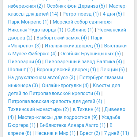
набережная (2)
|
Особняк фон Дервиза (5)
|
Мастер-
классы для детей (14)
|
Ретро-поезд (1)
|
4 дня (5)
|
Парк Монрепо (1)
|
Морской собор святителя
Николая Чудотворца (1)
|
Саблино (1)
|
Чесменский
дворец (2)
|
Выборгский замок (4)
|
Парк
«Монрепо» (3)
|
Итальянский дворец (1)
|
Выставки
в Музее Фаберже (4)
|
Особняк Брусницыных (5)
|
Пивоварни (4)
|
Пивоваренный завод Балтика (4)
|
Шопинг (1)
|
Воронцовский дворец (1)
|
Лекции (6)
|
На двухэтажном автобусе (3)
|
Петербург глазами
инженера (3)
|
Онлайн-прогулки (4)
|
Квесты для
детей по Петропавловской крепости (4)
|
Петропавловская крепость для детей (4)
|
Тихвинский монастырь (2)
|
в Тихвин (4)
|
Дивеево
(4)
|
Мастер-классы для подростков (9)
|
Усадьба
Бюргера (1)
|
Библиотека Алвара Аалто (1)
|
В
апреле (8)
|
Несвиж и Мир (1)
|
Брест (2)
|
7 дней (11)