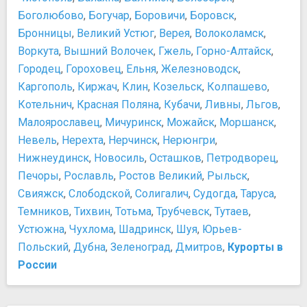
Боголюбово
,
Богучар
,
Боровичи
,
Боровск
,
Бронницы
,
Великий Устюг
,
Верея
,
Волоколамск
,
Воркута
,
Вышний Волочек
,
Гжель
,
Горно-Алтайск
,
Городец
,
Гороховец
,
Ельня
,
Железноводск
,
Каргополь
,
Киржач
,
Клин
,
Козельск
,
Колпашево
,
Котельнич
,
Красная Поляна
,
Кубачи
,
Ливны
,
Льгов
,
Малоярославец
,
Мичуринск
,
Можайск
,
Моршанск
,
Невель
,
Нерехта
,
Нерчинск
,
Нерюнгри
,
Нижнеудинск
,
Новосиль
,
Осташков
,
Петродворец
,
Печоры
,
Рославль
,
Ростов Великий
,
Рыльск
,
Свияжск
,
Слободской
,
Солигалич
,
Судогда
,
Таруса
,
Темников
,
Тихвин
,
Тотьма
,
Трубчевск
,
Тутаев
,
Устюжна
,
Чухлома
,
Шадринск
,
Шуя
,
Юрьев-
Польский
,
Дубна
,
Зеленоград
,
Дмитров
,
Курорты в
России