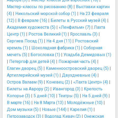
Мастер-классы по рисованию (8)
|
Выставки картин
(4)
|
Никольский морской собор (1)
|
На 23 февраля
(12)
|
В феврале (16)
|
Билеты в Русский музей (4)
|
Академия художеств (5)
|
«Ленфильм» (7)
|
Лахта
Центр (1)
|
Ростов Великий (1)
|
Ярославль (3)
|
Сергиев Посад (1)
|
На 4 дня (11)
|
Ростовский
кремль (1)
|
Шоколадная фабрика (1)
|
Соборная
мечеть (5)
|
Богословка (1)
|
Усадьба Демидовых (1)
|
Петергоф для детей (4)
|
Пожарная часть (4)
|
Елагин дворец (5)
|
Каменноостровский дворец (5)
|
Артиллерийский музей (1)
|
Двухдневные (4)
|
Остров Валаам (9)
|
Коневец (2)
|
«Лахта Центр» (4)
|
Билеты на Аврору (2)
|
Ивангород (3)
|
Крепость
Копорье (3)
|
5 дней (10)
|
Театры (5)
|
На 5 дней (9)
|
В марте (16)
|
На 8 Марта (13)
|
Молодёжные (10)
|
Дом музыки (5)
|
Новые (144)
|
Карелия (1)
|
Петрозаводск (3)
|
Водопад Кивач (2)
|
Онежская