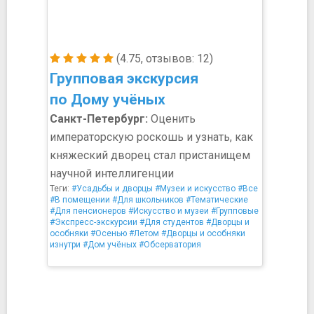
(4.75, отзывов: 12)
Групповая экскурсия
по Дому учёных
Санкт-Петербург:
Оценить
императорскую роскошь и узнать, как
княжеский дворец стал пристанищем
научной интеллигенции
Теги:
#Усадьбы и дворцы
#Музеи и искусство
#Все
#В помещении
#Для школьников
#Тематические
#Для пенсионеров
#Искусство и музеи
#Групповые
#Экспресс-экскурсии
#Для студентов
#Дворцы и
особняки
#Осенью
#Летом
#Дворцы и особняки
изнутри
#Дом учёных
#Обсерватория