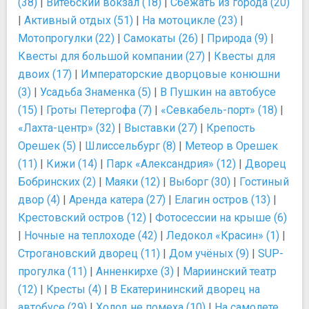
(38)
|
Витебский вокзал (18)
|
Сбежать из города (20)
|
Активный отдых (51)
|
На мотоцикле (23)
|
Мотопрогулки (22)
|
Самокаты (26)
|
Природа (9)
|
Квесты для большой компании (27)
|
Квесты для
двоих (17)
|
Императорские дворцовые конюшни
(3)
|
Усадьба Знаменка (5)
|
В Пушкин на автобусе
(15)
|
Гроты Петергофа (7)
|
«Севкабель-порт» (18)
|
«Лахта-центр» (32)
|
Выставки (27)
|
Крепость
Орешек (5)
|
Шлиссельбург (8)
|
Метеор в Орешек
(11)
|
Кижи (14)
|
Парк «Александрия» (12)
|
Дворец
Бобринских (2)
|
Маяки (12)
|
Выборг (30)
|
Гостиный
двор (4)
|
Аренда катера (27)
|
Елагин остров (13)
|
Крестовский остров (12)
|
Фотосессии на крыше (6)
|
Ночные на теплоходе (42)
|
Ледокол «Красин» (1)
|
Строгановский дворец (11)
|
Дом учёных (9)
|
SUP-
прогулка (11)
|
Анненкирхе (3)
|
Мариинский театр
(12)
|
Кресты (4)
|
В Екатерининский дворец на
автобусе (29)
|
Холод не помеха (10)
|
На самолете