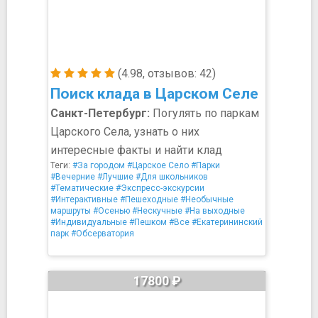
(4.98, отзывов: 42)
Поиск клада в Царском Селе
Санкт-Петербург:
Погулять по паркам
Царского Села, узнать о них
интересные факты и найти клад
Теги:
#За городом
#Царское Село
#Парки
#Вечерние
#Лучшие
#Для школьников
#Тематические
#Экспресс-экскурсии
#Интерактивные
#Пешеходные
#Необычные
маршруты
#Осенью
#Нескучные
#На выходные
#Индивидуальные
#Пешком
#Все
#Екатерининский
парк
#Обсерватория
17800 ₽