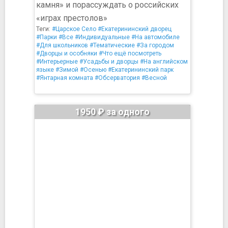
камня» и порассуждать о российских
«играх престолов»
Теги:
#Царское Село
#Екатерининский дворец
#Парки
#Все
#Индивидуальные
#На автомобиле
#Для школьников
#Тематические
#За городом
#Дворцы и особняки
#Что ещё посмотреть
#Интерьерные
#Усадьбы и дворцы
#На английском
языке
#Зимой
#Осенью
#Екатерининский парк
#Янтарная комната
#Обсерватория
#Весной
1950 ₽ за одного