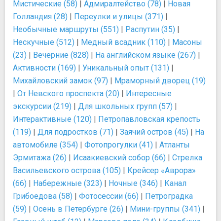
Мистические (58)
|
Адмиралтейство (78)
|
Новая
Голландия (28)
|
Переулки и улицы (371)
|
Необычные маршруты (551)
|
Распутин (35)
|
Нескучные (512)
|
Медный всадник (110)
|
Масоны
(23)
|
Вечерние (828)
|
На английском языке (267)
|
Активности (169)
|
Уникальный опыт (131)
|
Михайловский замок (97)
|
Мраморный дворец (19)
|
От Невского проспекта (20)
|
Интересные
экскурсии (219)
|
Для школьных групп (57)
|
Интерактивные (120)
|
Петропавловская крепость
(119)
|
Для подростков (71)
|
Заячий остров (45)
|
На
автомобиле (354)
|
Фотопрогулки (41)
|
Атланты
Эрмитажа (26)
|
Исаакиевский собор (66)
|
Стрелка
Васильевского острова (105)
|
Крейсер «Аврора»
(66)
|
Набережные (323)
|
Ночные (346)
|
Канал
Грибоедова (58)
|
Фотосессии (66)
|
Петроградка
(59)
|
Осень в Петербурге (26)
|
Мини-группы (341)
|