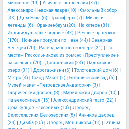
минивэне (19)
|
Уличные фотосессии (37)
|
Александро-Невская лавра (10)
|
Смольный собор
(43)
|
Дом Бака (6)
|
Трансферы (7)
|
Мифы и
легенды (6)
|
Ораниенбаум (20)
|
На катере (81)
|
Индивидуальные водные (43)
|
Речные прогулки
(170)
|
Ночные прогулки по Неве (44)
|
Северная
Венеция (20)
|
Развод мостов на катере (21)
|
По
местам Раскольникова из романа «Преступление и
наказание» (20)
|
Достоевский (34)
|
Ладожское
озеро (31)
|
Дорога жизни (6)
|
Толстовский дом (6)
|
Метро (4)
|
Гранд Макет (2)
|
Ботанический сад (6)
|
Музей-макет «Петровская Акватория» (3)
|
Таврический дворец (8)
|
Мариинский дворец (10)
|
На велосипеде (16)
|
Александринский театр (22)
|
Дом купцов Елисеевых (13)
|
Дворец
Белосельских-Белозерских (8)
|
Аничков дворец
(24)
|
Дамба (20)
|
Дворец Меншикова (13)
|
Гатчина