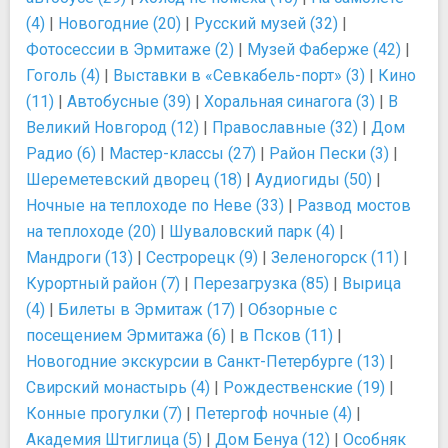
(4)
|
Новогодние (20)
|
Русский музей (32)
|
Фотосессии в Эрмитаже (2)
|
Музей Фаберже (42)
|
Гоголь (4)
|
Выставки в «Севкабель-порт» (3)
|
Кино
(11)
|
Автобусные (39)
|
Хоральная синагога (3)
|
В
Великий Новгород (12)
|
Православные (32)
|
Дом
Радио (6)
|
Мастер-классы (27)
|
Район Пески (3)
|
Шереметевский дворец (18)
|
Аудиогиды (50)
|
Ночные на теплоходе по Неве (33)
|
Развод мостов
на теплоходе (20)
|
Шуваловский парк (4)
|
Мандроги (13)
|
Сестрорецк (9)
|
Зеленогорск (11)
|
Курортный район (7)
|
Перезагрузка (85)
|
Вырица
(4)
|
Билеты в Эрмитаж (17)
|
Обзорные с
посещением Эрмитажа (6)
|
в Псков (11)
|
Новогодние экскурсии в Санкт-Петербурге (13)
|
Свирский монастырь (4)
|
Рождественские (19)
|
Конные прогулки (7)
|
Петергоф ночные (4)
|
Академия Штиглица (5)
|
Дом Бенуа (12)
|
Особняк