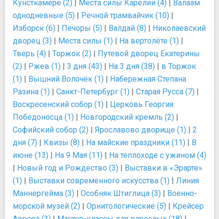
Кунсткамере (2)
|
Места силы Карелии (4)
|
Валаам
однодневные (5)
|
Речной трамвайчик (10)
|
Изборск (6)
|
Печоры (5)
|
Валдай (8)
|
Николаевский
дворец (3)
|
Места силы (1)
|
На вертолёте (1)
|
Тверь (4)
|
Торжок (2)
|
Путевой дворец Екатерины
(2)
|
Ржев (1)
|
3 дня (43)
|
На 3 дня (38)
|
в Торжок
(1)
|
Вышний Волочёк (1)
|
Набережная Степана
Разина (1)
|
Санкт-Петербург (1)
|
Старая Русса (7)
|
Воскресенский собор (1)
|
Церковь Георгия
Победоносца (1)
|
Новгородский кремль (2)
|
Софийский собор (2)
|
Ярославово дворище (1)
|
2
дня (7)
|
Квизы (8)
|
На майские праздники (11)
|
В
июне (13)
|
На 9 Мая (11)
|
На теплоходе с ужином (4)
|
Новый год и Рождество (3)
|
Выставки в «Эрарте»
(1)
|
Выставки современного искусства (1)
|
Линия
Маннергейма (3)
|
Особняк Штиглица (3)
|
Военно-
морской музей (2)
|
Орнитологические (5)
|
Крейсер
Аврора (3)
|
Мастер-классы для взрослых (18)
|