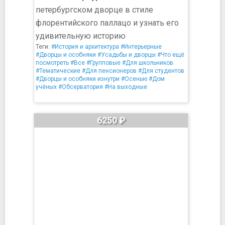
петербургском дворце в стиле
флорентийского паллацо и узнать его
удивительную историю
Теги:
#История и архитектура
#Интерьерные
#Дворцы и особняки
#Усадьбы и дворцы
#Что ещё
посмотреть
#Все
#Групповые
#Для школьников
#Тематические
#Для пенсионеров
#Для студентов
#Дворцы и особняки изнутри
#Осенью
#Дом
учёных
#Обсерватория
#На выходные
6250 ₽