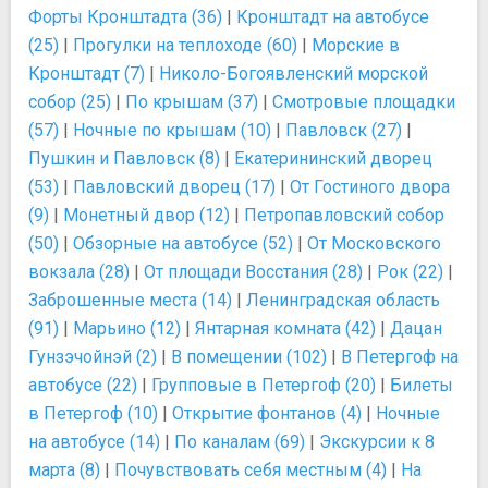
Форты Кронштадта (36)
|
Кронштадт на автобусе
(25)
|
Прогулки на теплоходе (60)
|
Морские в
Кронштадт (7)
|
Николо-Богоявленский морской
собор (25)
|
По крышам (37)
|
Смотровые площадки
(57)
|
Ночные по крышам (10)
|
Павловск (27)
|
Пушкин и Павловск (8)
|
Екатерининский дворец
(53)
|
Павловский дворец (17)
|
От Гостиного двора
(9)
|
Монетный двор (12)
|
Петропавловский собор
(50)
|
Обзорные на автобусе (52)
|
От Московского
вокзала (28)
|
От площади Восстания (28)
|
Рок (22)
|
Заброшенные места (14)
|
Ленинградская область
(91)
|
Марьино (12)
|
Янтарная комната (42)
|
Дацан
Гунзэчойнэй (2)
|
В помещении (102)
|
В Петергоф на
автобусе (22)
|
Групповые в Петергоф (20)
|
Билеты
в Петергоф (10)
|
Открытие фонтанов (4)
|
Ночные
на автобусе (14)
|
По каналам (69)
|
Экскурсии к 8
марта (8)
|
Почувствовать себя местным (4)
|
На