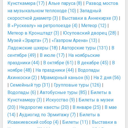
Кунсткамера (17)
|
Алые паруса (8)
|
Развод мостов
на музыкальном теплоходе (10)
|
Западный
скоростной диаметр (3)
|
Выставки в Аннекирхе (3)
|
В «Рускеалу» на ретропоезде (4)
|
Метеор (12)
|
Метеор в Кронштадт (3)
|
Юсуповский дворец (28)
|
Музей «Эрарта» (7)
|
«Газпром Арена» (13)
|
Ладожские шхеры (18)
|
Авторские туры (131)
|
В
сентябре (49)
|
В июле (17)
|
На ноябрьские
праздники (44)
|
В октябре (61)
|
В декабре (45)
|
В
ноябре (48)
|
На праздники (44)
|
Водопады
Ахинкоски (2)
|
Мраморный каньон (6)
|
На 2 дня (56)
|
Семейный тур (31)
|
Групповые туры (126)
|
Водопады (6)
|
Автобусные туры (85)
|
Билеты в
Кунсткамеру (3)
|
Искусство (9)
|
Билеты в музеи
(20)
|
Недорогие квесты (20)
|
В январе (25)
|
В мае
(14)
|
Аудиогид по Эрмитажу (7)
|
Билеты в
Исаакиевский собор (4)
|
Билеты (11)
|
Выставки в