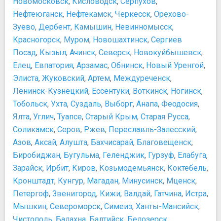
Новомосковск
,
Кисловодск
,
Серпухов
,
Нефтеюганск
,
Нефтекамск
,
Черкесск
,
Орехово-
Зуево
,
Дербент
,
Камышин
,
Невинномысск
,
Красногорск
,
Муром
,
Новошахтинск
,
Сергиев
Посад
,
Кызыл
,
Ачинск
,
Северск
,
Новокуйбышевск
,
Елец
,
Евпатория
,
Арзамас
,
Обнинск
,
Новый Уренгой
,
Элиста
,
Жуковский
,
Артем
,
Междуреченск
,
Ленинск-Кузнецкий
,
Ессентуки
,
Воткинск
,
Ногинск
,
Тобольск
,
Ухта
,
Суздаль
,
Выборг
,
Анапа
,
Феодосия
,
Ялта
,
Углич
,
Туапсе
,
Старый Крым
,
Старая Русса
,
Соликамск
,
Серов
,
Ржев
,
Переславль-Залесский
,
Азов
,
Аксай
,
Алушта
,
Бахчисарай
,
Благовещенск
,
Биробиджан
,
Бугульма
,
Геленджик
,
Гурзуф
,
Елабуга
,
Зарайск
,
Ирбит
,
Киров
,
Козьмодемьянск
,
Коктебель
,
Кронштадт
,
Кунгур
,
Магадан
,
Минусинск
,
Мценск
,
Петергоф
,
Звенигород
,
Кижи
,
Валдай
,
Гатчина
,
Истра
,
Мышкин
,
Североморск
,
Симеиз
,
Ханты-Мансийск
,
Чистополь
,
Балахна
,
Балтийск
,
Белозерск
,