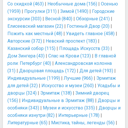
Со скидкой (463)
|
Необычные дома (156)
|
Осенью
(1959)
|
Прогулки (311)
|
Зимой (1490)
|
Городские
экскурсии (303)
|
Весной (840)
|
Обзорные (241)
|
Елисеевский магазин (22)
|
Гостиный Двор (20)
|
Пожить как местный (48)
|
Увидеть главное (458)
|
Авторские (372)
|
Невский проспект (183)
|
Казанский собор (115)
|
Площадь Искусств (33)
|
Дом Зингера (43)
|
Спас на Крови (123)
|
В главной
роли: Петербург (40)
|
Александровская колонна
(31)
|
Дворцовая площадь (172)
|
Для детей (193)
|
Индивидуальные (1199)
|
Лучшие (966)
|
Эрмитаж
для детей (32)
|
Искусство и музеи (260)
|
Усадьбы и
дворцы (324)
|
Эрмитаж (138)
|
Зимний дворец
(156)
|
Индивидуальные в Эрмитаж (88)
|
Дворцы и
особняки (343)
|
Музеи и искусство (335)
|
Дворцы и
особняки изнутри (82)
|
Интерьерные (178)
|
Литературные (65)
|
Мистика, тайны, легенды (56)
|