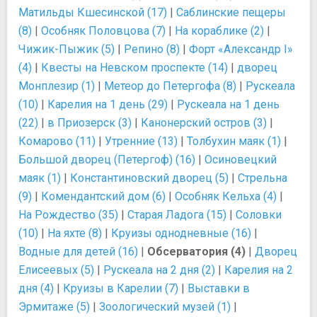
Матильды Кшесинской (17)
|
Саблинские пещеры
(8)
|
Особняк Половцова (7)
|
На кораблике (2)
|
Чижик-Пыжик (5)
|
Репино (8)
|
Форт «Александр I»
(4)
|
Квесты на Невском проспекте (14)
|
дворец
Монплезир (1)
|
Метеор до Петергофа (8)
|
Рускеала
(10)
|
Карелия на 1 день (29)
|
Рускеала на 1 день
(22)
|
в Приозерск (3)
|
Канонерский остров (3)
|
Комарово (11)
|
Утренние (13)
|
Толбухин маяк (1)
|
Большой дворец (Петергоф) (16)
|
Осиновецкий
маяк (1)
|
Константиновский дворец (5)
|
Стрельна
(9)
|
Комендантский дом (6)
|
Особняк Кельха (4)
|
На Рождество (35)
|
Старая Ладога (15)
|
Соловки
(10)
|
На яхте (8)
|
Круизы однодневные (16)
|
Водные для детей (16)
|
Обсерватория (4)
|
Дворец
Елисеевых (5)
|
Рускеала на 2 дня (2)
|
Карелия на 2
дня (4)
|
Круизы в Карелии (7)
|
Выставки в
Эрмитаже (5)
|
Зоологический музей (1)
|