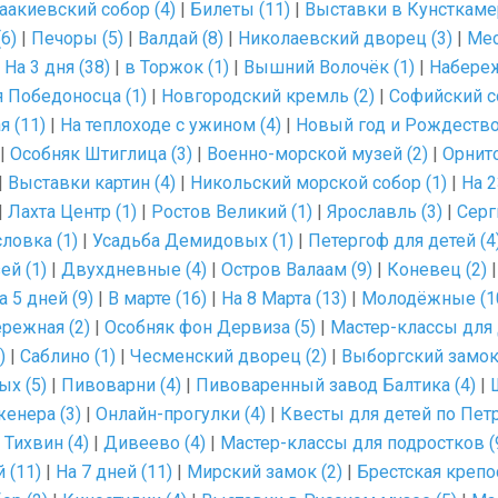
аакиевский собор (4)
|
Билеты (11)
|
Выставки в Кунсткамер
6)
|
Печоры (5)
|
Валдай (8)
|
Николаевский дворец (3)
|
Мес
|
На 3 дня (38)
|
в Торжок (1)
|
Вышний Волочёк (1)
|
Набереж
 Победоносца (1)
|
Новгородский кремль (2)
|
Софийский со
я (11)
|
На теплоходе с ужином (4)
|
Новый год и Рождество
|
Особняк Штиглица (3)
|
Военно-морской музей (2)
|
Орнито
|
Выставки картин (4)
|
Никольский морской собор (1)
|
На 2
|
Лахта Центр (1)
|
Ростов Великий (1)
|
Ярославль (3)
|
Серг
ловка (1)
|
Усадьба Демидовых (1)
|
Петергоф для детей (4
ей (1)
|
Двухдневные (4)
|
Остров Валаам (9)
|
Коневец (2)
а 5 дней (9)
|
В марте (16)
|
На 8 Марта (13)
|
Молодёжные (1
режная (2)
|
Особняк фон Дервиза (5)
|
Мастер-классы для 
)
|
Саблино (1)
|
Чесменский дворец (2)
|
Выборгский замок 
х (5)
|
Пивоварни (4)
|
Пивоваренный завод Балтика (4)
|
енера (3)
|
Онлайн-прогулки (4)
|
Квесты для детей по Пет
 Тихвин (4)
|
Дивеево (4)
|
Мастер-классы для подростков (
 (11)
|
На 7 дней (11)
|
Мирский замок (2)
|
Брестская крепос