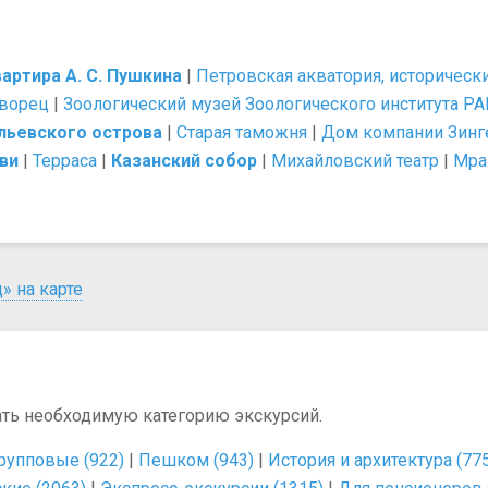
артира А. С. Пушкина
|
Петровская акватория, историческ
дворец
|
Зоологический музей Зоологического института РА
льевского острова
|
Старая таможня
|
Дом компании Зинг
ви
|
Терраса
|
Казанский собор
|
Михайловский театр
|
Мра
» на карте
ать необходимую категорию экскурсий.
рупповые (922)
|
Пешком (943)
|
История и архитектура (77