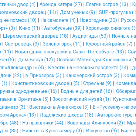
стиный двор (4)
|
Аренда катера (27)
|
Елагин остров (13)
|
К
рогановский дворец (11)
|
Дом учёных (9)
|
SUP-прогулка (1
д не помеха (10)
|
На самолете (4)
|
Новогодние (20)
|
Русски
рт» (3)
|
Кино (11)
|
Автобусные (39)
|
Хоральная синагога (3
|
Шереметевский дворец (18)
|
Аудиогиды (50)
|
Ночные на
)
|
Сестрорецк (9)
|
Зеленогорск (11)
|
Курортный район (7)
 (11)
|
Новогодние экскурсии в Санкт-Петербурге (13)
|
Сви
ца (5)
|
Дом Бенуа (12)
|
Особняк Матильды Кшесинской (1
т «Александр I» (4)
|
Квесты на Невском проспекте (14)
|
д
 день (22)
|
в Приозерск (3)
|
Канонерский остров (3)
|
Комар
(1)
|
Константиновский дворец (5)
|
Стрельна (9)
|
Комендан
руизы однодневные (16)
|
Водные для детей (16)
|
Обсерват
тавки в Эрмитаже (5)
|
Зоологический музей (1)
|
Кунсткаме
диаметр (3)
|
Выставки в Аннекирхе (3)
|
В «Рускеалу» на ре
ром Арена» (13)
|
Ладожские шхеры (18)
|
Авторские туры 
бре (48)
|
На праздники (44)
|
Водопады Ахинкоски (2)
|
Мра
уры (85)
|
Билеты в Кунсткамеру (3)
|
Искусство (9)
|
Билеты