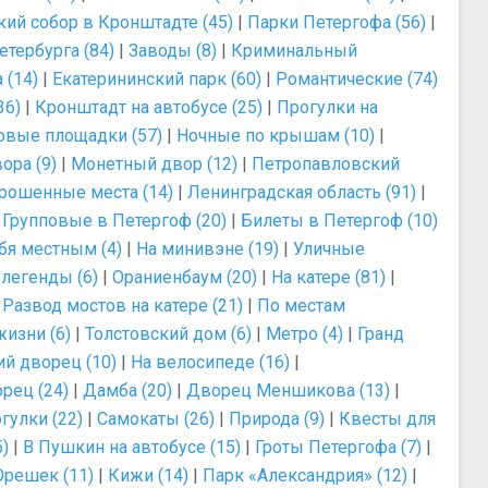
ий собор в Кронштадте (45)
|
Парки Петергофа (56)
|
тербурга (84)
|
Заводы (8)
|
Криминальный
 (14)
|
Екатерининский парк (60)
|
Романтические (74)
36)
|
Кронштадт на автобусе (25)
|
Прогулки на
овые площадки (57)
|
Ночные по крышам (10)
|
ора (9)
|
Монетный двор (12)
|
Петропавловский
рошенные места (14)
|
Ленинградская область (91)
|
|
Групповые в Петергоф (20)
|
Билеты в Петергоф (10)
бя местным (4)
|
На минивэне (19)
|
Уличные
легенды (6)
|
Ораниенбаум (20)
|
На катере (81)
|
|
Развод мостов на катере (21)
|
По местам
изни (6)
|
Толстовский дом (6)
|
Метро (4)
|
Гранд
й дворец (10)
|
На велосипеде (16)
|
рец (24)
|
Дамба (20)
|
Дворец Меншикова (13)
|
гулки (22)
|
Самокаты (26)
|
Природа (9)
|
Квесты для
)
|
В Пушкин на автобусе (15)
|
Гроты Петергофа (7)
|
Орешек (11)
|
Кижи (14)
|
Парк «Александрия» (12)
|