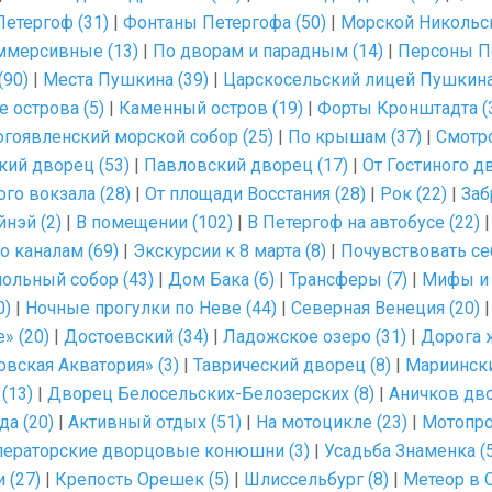
етергоф (31)
|
Фонтаны Петергофа (50)
|
Морской Никольск
мерсивные (13)
|
По дворам и парадным (14)
|
Персоны Пе
(90)
|
Места Пушкина (39)
|
Царскосельский лицей Пушкина
 острова (5)
|
Каменный остров (19)
|
Форты Кронштадта (
гоявленский морской собор (25)
|
По крышам (37)
|
Смотр
кий дворец (53)
|
Павловский дворец (17)
|
От Гостиного дв
го вокзала (28)
|
От площади Восстания (28)
|
Рок (22)
|
Заб
нэй (2)
|
В помещении (102)
|
В Петергоф на автобусе (22)
о каналам (69)
|
Экскурсии к 8 марта (8)
|
Почувствовать се
ольный собор (43)
|
Дом Бака (6)
|
Трансферы (7)
|
Мифы и 
0)
|
Ночные прогулки по Неве (44)
|
Северная Венеция (20)
» (20)
|
Достоевский (34)
|
Ладожское озеро (31)
|
Дорога ж
вская Акватория» (3)
|
Таврический дворец (8)
|
Мариински
(13)
|
Дворец Белосельских-Белозерских (8)
|
Аничков дво
да (20)
|
Активный отдых (51)
|
На мотоцикле (23)
|
Мотопро
ераторские дворцовые конюшни (3)
|
Усадьба Знаменка (5
 (27)
|
Крепость Орешек (5)
|
Шлиссельбург (8)
|
Метеор в 