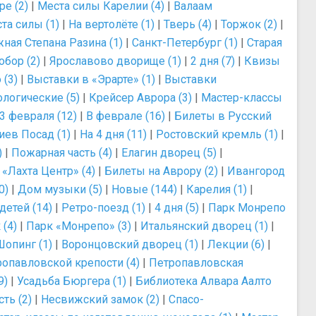
е (2)
|
Места силы Карелии (4)
|
Валаам
та силы (1)
|
На вертолёте (1)
|
Тверь (4)
|
Торжок (2)
|
ная Степана Разина (1)
|
Санкт-Петербург (1)
|
Старая
бор (2)
|
Ярославово дворище (1)
|
2 дня (7)
|
Квизы
 (3)
|
Выставки в «Эрарте» (1)
|
Выставки
логические (5)
|
Крейсер Аврора (3)
|
Мастер-классы
3 февраля (12)
|
В феврале (16)
|
Билеты в Русский
иев Посад (1)
|
На 4 дня (11)
|
Ростовский кремль (1)
|
)
|
Пожарная часть (4)
|
Елагин дворец (5)
|
|
«Лахта Центр» (4)
|
Билеты на Аврору (2)
|
Ивангород
0)
|
Дом музыки (5)
|
Новые (144)
|
Карелия (1)
|
детей (14)
|
Ретро-поезд (1)
|
4 дня (5)
|
Парк Монрепо
(4)
|
Парк «Монрепо» (3)
|
Итальянский дворец (1)
|
Шопинг (1)
|
Воронцовский дворец (1)
|
Лекции (6)
|
ропавловской крепости (4)
|
Петропавловская
9)
|
Усадьба Бюргера (1)
|
Библиотека Алвара Аалто
ть (2)
|
Несвижский замок (2)
|
Спасо-