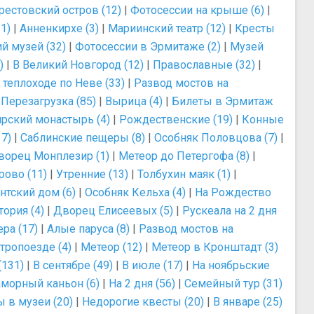
рестовский остров (12)
|
Фотосессии на крыше (6)
|
1)
|
Анненкирхе (3)
|
Мариинский театр (12)
|
Кресты
й музей (32)
|
Фотосессии в Эрмитаже (2)
|
Музей
)
|
В Великий Новгород (12)
|
Православные (32)
|
 теплоходе по Неве (33)
|
Развод мостов на
|
Перезагрузка (85)
|
Вырица (4)
|
Билеты в Эрмитаж
рский монастырь (4)
|
Рождественские (19)
|
Конные
7)
|
Саблинские пещеры (8)
|
Особняк Половцова (7)
|
ворец Монплезир (1)
|
Метеор до Петергофа (8)
|
ово (11)
|
Утренние (13)
|
Толбухин маяк (1)
|
тский дом (6)
|
Особняк Кельха (4)
|
На Рождество
ория (4)
|
Дворец Елисеевых (5)
|
Рускеала на 2 дня
ра (17)
|
Алые паруса (8)
|
Развод мостов на
тропоезде (4)
|
Метеор (12)
|
Метеор в Кронштадт (3)
(131)
|
В сентябре (49)
|
В июле (17)
|
На ноябрьские
морный каньон (6)
|
На 2 дня (56)
|
Семейный тур (31)
 в музеи (20)
|
Недорогие квесты (20)
|
В январе (25)