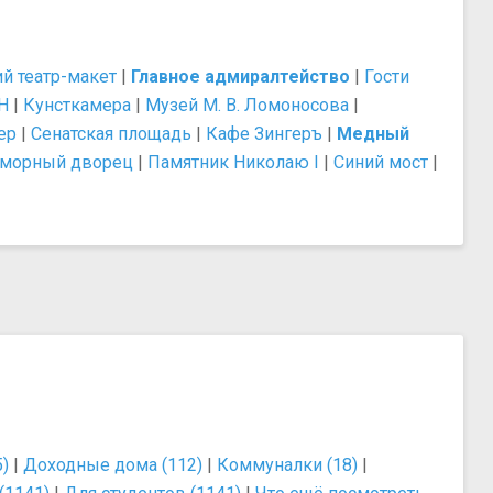
ий театр-макет
|
Главное адмиралтейство
|
Гости
Н
|
Кунсткамера
|
Музей М. В. Ломоносова
|
ер
|
Сенатская площадь
|
Кафе Зингеръ
|
Медный
морный дворец
|
Памятник Николаю I
|
Синий мост
|
5)
|
Доходные дома (112)
|
Коммуналки (18)
|