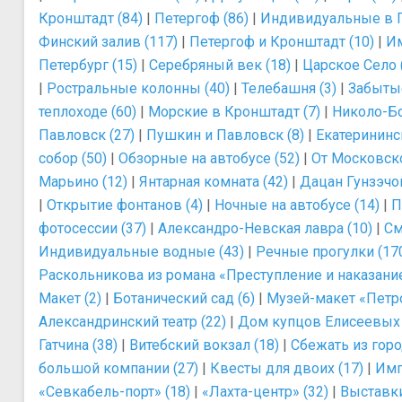
Кронштадт (84)
|
Петергоф (86)
|
Индивидуальные в П
Финский залив (117)
|
Петергоф и Кронштадт (10)
|
Им
Петербург (15)
|
Серебряный век (18)
|
Царское Село 
|
Ростральные колонны (40)
|
Телебашня (3)
|
Забытые
теплоходе (60)
|
Морские в Кронштадт (7)
|
Николо-Бо
Павловск (27)
|
Пушкин и Павловск (8)
|
Екатерининс
собор (50)
|
Обзорные на автобусе (52)
|
От Московско
Марьино (12)
|
Янтарная комната (42)
|
Дацан Гунзэчой
|
Открытие фонтанов (4)
|
Ночные на автобусе (14)
|
П
фотосессии (37)
|
Александро-Невская лавра (10)
|
См
Индивидуальные водные (43)
|
Речные прогулки (17
Раскольникова из романа «Преступление и наказание
Макет (2)
|
Ботанический сад (6)
|
Музей-макет «Петро
Александринский театр (22)
|
Дом купцов Елисеевых 
Гатчина (38)
|
Витебский вокзал (18)
|
Сбежать из горо
большой компании (27)
|
Квесты для двоих (17)
|
Имп
«Севкабель-порт» (18)
|
«Лахта-центр» (32)
|
Выставки