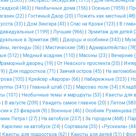
кие (2063)
|
Экспресс-экскурсии (1315)
|
Для пенсионеров 
скидкой (463)
|
Необычные дома (156)
|
Осенью (1959)
|
Пр
газин (22)
|
Гостиный Двор (20)
|
Пожить как местный (48)
сств (33)
|
Дом Зингера (43)
|
Спас на Крови (123)
|
В главн
дивидуальные (1199)
|
Лучшие (966)
|
Эрмитаж для детей (
дуальные в Эрмитаж (88)
|
Дворцы и особняки (343)
|
Музе
айны, легенды (56)
|
Мистические (58)
|
Адмиралтейство (78
ые (512)
|
Медный всадник (110)
|
Масоны (23)
|
Вечерние (
раморный дворец (19)
|
От Невского проспекта (20)
|
Инте
9)
|
Для подростков (71)
|
Заячий остров (45)
|
На автомобил
рова (105)
|
Крейсер «Аврора» (66)
|
Набережные (323)
|
Но
руппы (341)
|
Главный штаб (12)
|
Марсово поле (34)
|
Кладб
ты (101)
|
Необычные темы и маршруты (53)
|
Квесты для в
)
|
В августе (209)
|
Увидеть самое главное (20)
|
Летом (583
сии к 23 февраля (9)
|
Военные (46)
|
Особняк Румянцева (5
мик Петра I (27)
|
На автобусе (237)
|
За городом (468)
|
Пар
 Карелию на автобусе (24)
|
Сортавала (35)
|
«Рускеала» (44
|
Квесты для подростков (62)
|
Квесты для детей (51)
|
Фонт