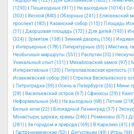
Недорогие (122)
|
Для школьников (1802)
|
Тематичес
(1293)
|
Пешеходные (911)
|
На выходные (1014)
|
Со 
(303)
|
Весной (840)
|
Обзорные (241)
|
Елисеевский ма
проспект (183)
|
Казанский собор (115)
|
Площадь Иску
(31)
|
Дворцовая площадь (172)
|
Для детей (193)
|
Ин
(324)
|
Эрмитаж (138)
|
Зимний дворец (156)
|
Индиви
|
Интерьерные (178)
|
Литературные (65)
|
Мистика, т
Необычные маршруты (551)
|
Распутин (35)
|
Нескучн
Уникальный опыт (131)
|
Михайловский замок (97)
|
М
Интерактивные (120)
|
Петропавловская крепость (11
Исаакиевский собор (66)
|
Стрелка Васильевского ост
|
Петроградка (59)
|
Осень в Петербурге (26)
|
Мини-г
(28)
|
Васильевский остров (67)
|
Сфинксы (29)
|
Квес
Неформальные (64)
|
На выходных (68)
|
Летние (218
Белые ночи (22)
|
Блокадный Ленинград (37)
|
Экскур
Монастыри, церкви, храмы (246)
|
Романовы (67)
|
До
(281)
|
За городом и природа (169)
|
В Карелию (41)
|
В
|
Гастрономические (53)
|
Дегустации (49)
|
Игры (94)