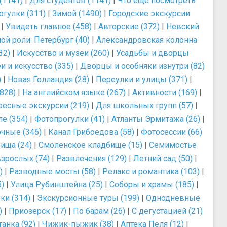
(1141)
|
Для студентов (1141)
|
Что ещё посмотреть
огулки (311)
|
Зимой (1490)
|
Городские экскурсии
|
Увидеть главное (458)
|
Авторские (372)
|
Невский
ой роли: Петербург (40)
|
Александровская колонна
32)
|
Искусство и музеи (260)
|
Усадьбы и дворцы
и и искусство (335)
|
Дворцы и особняки изнутри (82)
)
|
Новая Голландия (28)
|
Переулки и улицы (371)
|
828)
|
На английском языке (267)
|
Активности (169)
|
ресные экскурсии (219)
|
Для школьных групп (57)
|
е (354)
|
Фотопрогулки (41)
|
Атланты Эрмитажа (26)
|
чные (346)
|
Канал Грибоедова (58)
|
Фотосессии (66)
ища (24)
|
Смоленское кладбище (15)
|
Семимостье
зрослых (74)
|
Развлечения (129)
|
Летний сад (50)
|
)
|
Разводные мосты (58)
|
Релакс и романтика (103)
|
)
|
Улица Рубинштейна (25)
|
Соборы и храмы (185)
|
ки (314)
|
Экскурсионные туры (199)
|
Однодневные
)
|
Приозерск (17)
|
По барам (26)
|
С дегустацией (21)
анка (92)
|
Чижик-пыжик (38)
|
Аптека Пеля (12)
|