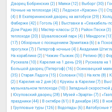
Дворец Бобринских (2)
|
Маяки (12)
|
Выборг (30)
|
Го
Ночные на теплоходе (42)
|
Ледокол «Красин» (1)
|
Ст
(4)
|
В Екатерининский дворец на автобусе (29)
|
Холо
Фаберже (42)
|
Гоголь (4)
|
Выставки в «Севкабель-по
Дом Радио (6)
|
Мастер-классы (27)
|
Район Пески (3)
теплоходе (20)
|
Шуваловский парк (4)
|
Мандроги (13
(17)
|
Обзорные с посещением Эрмитажа (6)
|
в Псков
прогулки (7)
|
Петергоф ночные (4)
|
Академия Штигли
На кораблике (2)
|
Чижик-Пыжик (5)
|
Репино (8)
|
Фор
Рускеала (10)
|
Карелия на 1 день (29)
|
Рускеала на 1
Большой дворец (Петергоф) (16)
|
Осиновецкий маяк 
(35)
|
Старая Ладога (15)
|
Соловки (10)
|
На яхте (8)
|
К
(2)
|
Карелия на 2 дня (4)
|
Круизы в Карелии (7)
|
Выс
музыкальном теплоходе (10)
|
Западный скоростной 
|
Юсуповский дворец (28)
|
Музей «Эрарта» (7)
|
«Газп
праздники (44)
|
В октябре (61)
|
В декабре (45)
|
В ноя
|
Групповые туры (126)
|
Водопады (6)
|
Автобусные т