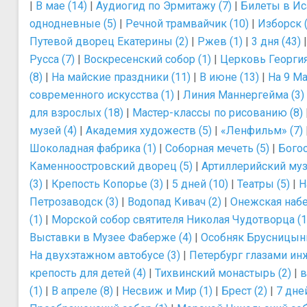
|
В мае (14)
|
Аудиогид по Эрмитажу (7)
|
Билеты в Ис
однодневные (5)
|
Речной трамвайчик (10)
|
Изборск (
Путевой дворец Екатерины (2)
|
Ржев (1)
|
3 дня (43)
Русса (7)
|
Воскресенский собор (1)
|
Церковь Георгия
(8)
|
На майские праздники (11)
|
В июне (13)
|
На 9 Ма
современного искусства (1)
|
Линия Маннергейма (3)
для взрослых (18)
|
Мастер-классы по рисованию (8)
музей (4)
|
Академия художеств (5)
|
«Ленфильм» (7)
Шоколадная фабрика (1)
|
Соборная мечеть (5)
|
Богос
Каменноостровский дворец (5)
|
Артиллерийский муз
(3)
|
Крепость Копорье (3)
|
5 дней (10)
|
Театры (5)
|
Н
Петрозаводск (3)
|
Водопад Кивач (2)
|
Онежская набе
(1)
|
Морской собор святителя Николая Чудотворца (1
Выставки в Музее Фаберже (4)
|
Особняк Брусницыны
На двухэтажном автобусе (3)
|
Петербург глазами инж
крепость для детей (4)
|
Тихвинский монастырь (2)
|
в
(1)
|
В апреле (8)
|
Несвиж и Мир (1)
|
Брест (2)
|
7 дней