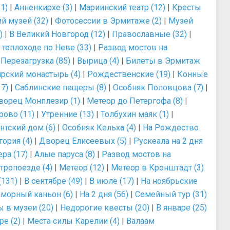
1)
|
Анненкирхе (3)
|
Мариинский театр (12)
|
Кресты
й музей (32)
|
Фотосессии в Эрмитаже (2)
|
Музей
)
|
В Великий Новгород (12)
|
Православные (32)
|
 теплоходе по Неве (33)
|
Развод мостов на
|
Перезагрузка (85)
|
Вырица (4)
|
Билеты в Эрмитаж
рский монастырь (4)
|
Рождественские (19)
|
Конные
7)
|
Саблинские пещеры (8)
|
Особняк Половцова (7)
|
ворец Монплезир (1)
|
Метеор до Петергофа (8)
|
ово (11)
|
Утренние (13)
|
Толбухин маяк (1)
|
тский дом (6)
|
Особняк Кельха (4)
|
На Рождество
ория (4)
|
Дворец Елисеевых (5)
|
Рускеала на 2 дня
ра (17)
|
Алые паруса (8)
|
Развод мостов на
тропоезде (4)
|
Метеор (12)
|
Метеор в Кронштадт (3)
(131)
|
В сентябре (49)
|
В июле (17)
|
На ноябрьские
морный каньон (6)
|
На 2 дня (56)
|
Семейный тур (31)
 в музеи (20)
|
Недорогие квесты (20)
|
В январе (25)
е (2)
|
Места силы Карелии (4)
|
Валаам