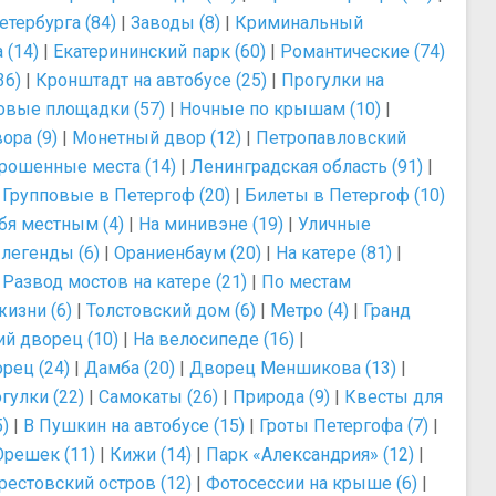
тербурга (84)
|
Заводы (8)
|
Криминальный
 (14)
|
Екатерининский парк (60)
|
Романтические (74)
36)
|
Кронштадт на автобусе (25)
|
Прогулки на
овые площадки (57)
|
Ночные по крышам (10)
|
ора (9)
|
Монетный двор (12)
|
Петропавловский
рошенные места (14)
|
Ленинградская область (91)
|
|
Групповые в Петергоф (20)
|
Билеты в Петергоф (10)
бя местным (4)
|
На минивэне (19)
|
Уличные
легенды (6)
|
Ораниенбаум (20)
|
На катере (81)
|
|
Развод мостов на катере (21)
|
По местам
изни (6)
|
Толстовский дом (6)
|
Метро (4)
|
Гранд
й дворец (10)
|
На велосипеде (16)
|
рец (24)
|
Дамба (20)
|
Дворец Меншикова (13)
|
гулки (22)
|
Самокаты (26)
|
Природа (9)
|
Квесты для
)
|
В Пушкин на автобусе (15)
|
Гроты Петергофа (7)
|
Орешек (11)
|
Кижи (14)
|
Парк «Александрия» (12)
|
рестовский остров (12)
|
Фотосессии на крыше (6)
|