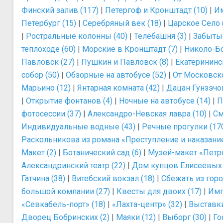
Финский залив (117)
|
Петергоф и Кронштадт (10)
|
Им
Петербург (15)
|
Серебряный век (18)
|
Царское Село 
|
Ростральные колонны (40)
|
Телебашня (3)
|
Забытые
теплоходе (60)
|
Морские в Кронштадт (7)
|
Николо-Бо
Павловск (27)
|
Пушкин и Павловск (8)
|
Екатерининс
собор (50)
|
Обзорные на автобусе (52)
|
От Московско
Марьино (12)
|
Янтарная комната (42)
|
Дацан Гунзэчой
|
Открытие фонтанов (4)
|
Ночные на автобусе (14)
|
П
фотосессии (37)
|
Александро-Невская лавра (10)
|
См
Индивидуальные водные (43)
|
Речные прогулки (17
Раскольникова из романа «Преступление и наказание
Макет (2)
|
Ботанический сад (6)
|
Музей-макет «Петро
Александринский театр (22)
|
Дом купцов Елисеевых 
Гатчина (38)
|
Витебский вокзал (18)
|
Сбежать из горо
большой компании (27)
|
Квесты для двоих (17)
|
Имп
«Севкабель-порт» (18)
|
«Лахта-центр» (32)
|
Выставки
Дворец Бобринских (2)
|
Маяки (12)
|
Выборг (30)
|
Го