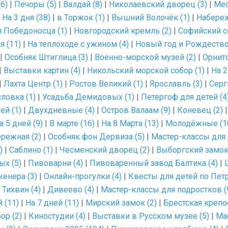
6)
|
Печоры (5)
|
Валдай (8)
|
Николаевский дворец (3)
|
Мес
|
На 3 дня (38)
|
в Торжок (1)
|
Вышний Волочёк (1)
|
Набереж
 Победоносца (1)
|
Новгородский кремль (2)
|
Софийский со
я (11)
|
На теплоходе с ужином (4)
|
Новый год и Рождество
|
Особняк Штиглица (3)
|
Военно-морской музей (2)
|
Орнито
|
Выставки картин (4)
|
Никольский морской собор (1)
|
На 2
|
Лахта Центр (1)
|
Ростов Великий (1)
|
Ярославль (3)
|
Серг
ловка (1)
|
Усадьба Демидовых (1)
|
Петергоф для детей (4
ей (1)
|
Двухдневные (4)
|
Остров Валаам (9)
|
Коневец (2)
а 5 дней (9)
|
В марте (16)
|
На 8 Марта (13)
|
Молодёжные (1
режная (2)
|
Особняк фон Дервиза (5)
|
Мастер-классы для 
)
|
Саблино (1)
|
Чесменский дворец (2)
|
Выборгский замок 
х (5)
|
Пивоварни (4)
|
Пивоваренный завод Балтика (4)
|
енера (3)
|
Онлайн-прогулки (4)
|
Квесты для детей по Пет
 Тихвин (4)
|
Дивеево (4)
|
Мастер-классы для подростков (
 (11)
|
На 7 дней (11)
|
Мирский замок (2)
|
Брестская крепос
ор (2)
|
Киностудии (4)
|
Выставки в Русском музее (5)
|
Ма