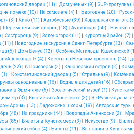
рогановский дворец (11)
|
Дом учёных (9)
|
SUP-прогулка (1
д не помеха (10)
|
На самолете (4)
|
Новогодние (20)
|
Русски
рт» (3)
|
Кино (11)
|
Автобусные (39)
|
Хоральная синагога (3
|
Шереметевский дворец (18)
|
Аудиогиды (50)
|
Ночные на
)
|
Сестрорецк (9)
|
Зеленогорск (11)
|
Курортный район (7)
 (11)
|
Новогодние экскурсии в Санкт-Петербурге (13)
|
Сви
ца (5)
|
Дом Бенуа (12)
|
Особняк Матильды Кшесинской (1
т «Александр I» (4)
|
Квесты на Невском проспекте (14)
|
д
 день (22)
|
в Приозерск (3)
|
Канонерский остров (3)
|
Комар
(1)
|
Константиновский дворец (5)
|
Стрельна (9)
|
Комендан
руизы однодневные (16)
|
Водные для детей (16)
|
Обсерват
тавки в Эрмитаже (5)
|
Зоологический музей (1)
|
Кунсткаме
диаметр (3)
|
Выставки в Аннекирхе (3)
|
В «Рускеалу» на ре
ром Арена» (13)
|
Ладожские шхеры (18)
|
Авторские туры 
бре (48)
|
На праздники (44)
|
Водопады Ахинкоски (2)
|
Мра
уры (85)
|
Билеты в Кунсткамеру (3)
|
Искусство (9)
|
Билеты
аакиевский собор (4)
|
Билеты (11)
|
Выставки в Кунсткамер