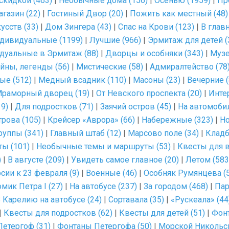
скидкой (463)
|
Необычные дома (156)
|
Осенью (1959)
|
Пр
газин (22)
|
Гостиный Двор (20)
|
Пожить как местный (48)
сств (33)
|
Дом Зингера (43)
|
Спас на Крови (123)
|
В главн
дивидуальные (1199)
|
Лучшие (966)
|
Эрмитаж для детей (
дуальные в Эрмитаж (88)
|
Дворцы и особняки (343)
|
Музе
айны, легенды (56)
|
Мистические (58)
|
Адмиралтейство (78
ые (512)
|
Медный всадник (110)
|
Масоны (23)
|
Вечерние (
раморный дворец (19)
|
От Невского проспекта (20)
|
Инте
9)
|
Для подростков (71)
|
Заячий остров (45)
|
На автомобил
рова (105)
|
Крейсер «Аврора» (66)
|
Набережные (323)
|
Но
руппы (341)
|
Главный штаб (12)
|
Марсово поле (34)
|
Кладб
ты (101)
|
Необычные темы и маршруты (53)
|
Квесты для в
)
|
В августе (209)
|
Увидеть самое главное (20)
|
Летом (583
сии к 23 февраля (9)
|
Военные (46)
|
Особняк Румянцева (5
мик Петра I (27)
|
На автобусе (237)
|
За городом (468)
|
Пар
 Карелию на автобусе (24)
|
Сортавала (35)
|
«Рускеала» (44
|
Квесты для подростков (62)
|
Квесты для детей (51)
|
Фонт
етергоф (31)
|
Фонтаны Петергофа (50)
|
Морской Никольск