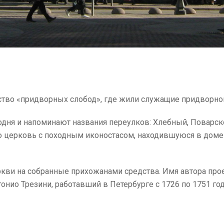
йство «придворных слобод», где жили служащие придворно
одня и напоминают названия переулков: Хлебный, Поварско
 церковь с походным иконостасом, находившуюся в доме
ркви на собранные прихожанами средства. Имя автора прое
онио Трезини, работавший в Петербурге с 1726 по 1751 год