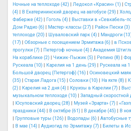
Ночные на теплоходе (42)
|
Ледокол «Красин» (1)
|
Ст
(4)
|
В Екатерининский дворец на автобусе (29)
|
Холо
Фаберже (42)
|
Гоголь (4)
|
Выставки в «Севкабель-по
Дом Радио (6)
|
Мастер-классы (27)
|
Район Пески (3)
теплоходе (20)
|
Шуваловский парк (4)
|
Мандроги (13
(17)
|
Обзорные с посещением Эрмитажа (6)
|
в Псков
прогулки (7)
|
Петергоф ночные (4)
|
Академия Штигли
На кораблике (2)
|
Чижик-Пыжик (5)
|
Репино (8)
|
Фор
Рускеала (10)
|
Карелия на 1 день (29)
|
Рускеала на 1
Большой дворец (Петергоф) (16)
|
Осиновецкий маяк 
(35)
|
Старая Ладога (15)
|
Соловки (10)
|
На яхте (8)
|
К
(2)
|
Карелия на 2 дня (4)
|
Круизы в Карелии (7)
|
Выс
музыкальном теплоходе (10)
|
Западный скоростной 
|
Юсуповский дворец (28)
|
Музей «Эрарта» (7)
|
«Газп
праздники (44)
|
В октябре (61)
|
В декабре (45)
|
В ноя
|
Групповые туры (126)
|
Водопады (6)
|
Автобусные т
|
В мае (14)
|
Аудиогид по Эрмитажу (7)
|
Билеты в Ис