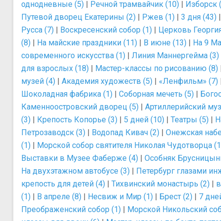
однодневные (5)
|
Речной трамвайчик (10)
|
Изборск (
Путевой дворец Екатерины (2)
|
Ржев (1)
|
3 дня (43)
Русса (7)
|
Воскресенский собор (1)
|
Церковь Георгия
(8)
|
На майские праздники (11)
|
В июне (13)
|
На 9 Ма
современного искусства (1)
|
Линия Маннергейма (3)
для взрослых (18)
|
Мастер-классы по рисованию (8)
музей (4)
|
Академия художеств (5)
|
«Ленфильм» (7)
Шоколадная фабрика (1)
|
Соборная мечеть (5)
|
Богос
Каменноостровский дворец (5)
|
Артиллерийский муз
(3)
|
Крепость Копорье (3)
|
5 дней (10)
|
Театры (5)
|
Н
Петрозаводск (3)
|
Водопад Кивач (2)
|
Онежская набе
(1)
|
Морской собор святителя Николая Чудотворца (1
Выставки в Музее Фаберже (4)
|
Особняк Брусницыны
На двухэтажном автобусе (3)
|
Петербург глазами инж
крепость для детей (4)
|
Тихвинский монастырь (2)
|
в
(1)
|
В апреле (8)
|
Несвиж и Мир (1)
|
Брест (2)
|
7 дней
Преображенский собор (1)
|
Морской Никольский соб