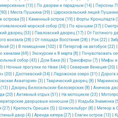
мерсивные (13)
|
По дворам и парадным (14)
|
Персоны Пе
(90)
|
Места Пушкина (39)
|
Царскосельский лицей Пушкина
 острова (5)
|
Каменный остров (19)
|
Форты Кронштадта (
гоявленский морской собор (25)
|
По крышам (37)
|
Смотр
кий дворец (53)
|
Павловский дворец (17)
|
От Гостиного дв
го вокзала (28)
|
От площади Восстания (28)
|
Рок (22)
|
Заб
нэй (2)
|
В помещении (102)
|
В Петергоф на автобусе (22)
о каналам (69)
|
Экскурсии к 8 марта (8)
|
Почувствовать се
ольный собор (43)
|
Дом Бака (6)
|
Трансферы (7)
|
Мифы и 
0)
|
Ночные прогулки по Неве (44)
|
Северная Венеция (20)
» (20)
|
Достоевский (34)
|
Ладожское озеро (31)
|
Дорога ж
вская Акватория» (3)
|
Таврический дворец (8)
|
Мариински
(13)
|
Дворец Белосельских-Белозерских (8)
|
Аничков дво
да (20)
|
Активный отдых (51)
|
На мотоцикле (23)
|
Мотопро
ераторские дворцовые конюшни (3)
|
Усадьба Знаменка (5
 (27)
|
Крепость Орешек (5)
|
Шлиссельбург (8)
|
Метеор в 
стиный двор (4)
|
Аренда катера (27)
|
Елагин остров (13)
|
К