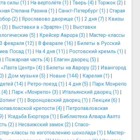
та силы (1)
|
На вертолёте (1)
|
Тверь (4)
|
Торжок (2)
|
ная Степана Разина (1)
|
Санкт-Петербург (1)
|
Старая
бор (2)
|
Ярославово дворище (1)
|
2 дня (7)
|
Квизы
 (3)
|
Выставки в «Эрарте» (1)
|
Выставки
логические (5)
|
Крейсер Аврора (3)
|
Мастер-классы
3 февраля (12)
|
В феврале (16)
|
Билеты в Русский
иев Посад (1)
|
На 4 дня (11)
|
Ростовский кремль (1)
|
)
|
Пожарная часть (4)
|
Елагин дворец (5)
|
|
«Лахта Центр» (4)
|
Билеты на Аврору (2)
|
Ивангород
0)
|
Дом музыки (5)
|
Новые (144)
|
Карелия (1)
|
детей (14)
|
Ретро-поезд (1)
|
4 дня (5)
|
Парк Монрепо
(4)
|
Парк «Монрепо» (3)
|
Итальянский дворец (1)
|
Шопинг (1)
|
Воронцовский дворец (1)
|
Лекции (6)
|
ропавловской крепости (4)
|
Петропавловская
9)
|
Усадьба Бюргера (1)
|
Библиотека Алвара Аалто
ть (2)
|
Несвижский замок (2)
|
Спасо-
стер-классы по изготовлению шоколада (1)
|
Мастер-