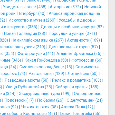
огулки (311)
|
Зимой (1490)
|
Городские экскурсии
|
Увидеть главное (458)
|
Авторские (372)
|
Невский
ой роли: Петербург (40)
|
Александровская колонна
32)
|
Искусство и музеи (260)
|
Усадьбы и дворцы
и и искусство (335)
|
Дворцы и особняки изнутри (82)
)
|
Новая Голландия (28)
|
Переулки и улицы (371)
|
828)
|
На английском языке (267)
|
Активности (169)
|
ресные экскурсии (219)
|
Для школьных групп (57)
|
е (354)
|
Фотопрогулки (41)
|
Атланты Эрмитажа (26)
|
чные (346)
|
Канал Грибоедова (58)
|
Фотосессии (66)
ища (24)
|
Смоленское кладбище (15)
|
Семимостье
зрослых (74)
|
Развлечения (129)
|
Летний сад (50)
|
)
|
Разводные мосты (58)
|
Релакс и романтика (103)
|
)
|
Улица Рубинштейна (25)
|
Соборы и храмы (185)
|
ки (314)
|
Экскурсионные туры (199)
|
Однодневные
)
|
Приозерск (17)
|
По барам (26)
|
С дегустацией (21)
анка (92)
|
Чижик-пыжик (38)
|
Аптека Пеля (12)
|
ий собор в Кронштадте (45)
|
Парки Петергофа (56)
|