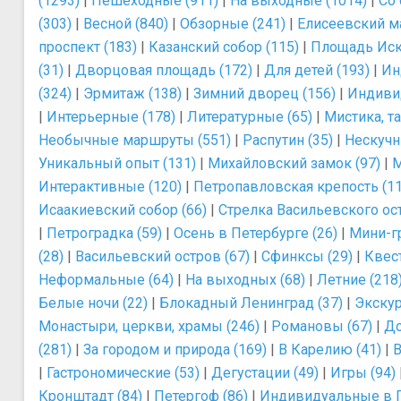
(1293)
|
Пешеходные (911)
|
На выходные (1014)
|
Со 
(303)
|
Весной (840)
|
Обзорные (241)
|
Елисеевский ма
проспект (183)
|
Казанский собор (115)
|
Площадь Иску
(31)
|
Дворцовая площадь (172)
|
Для детей (193)
|
Ин
(324)
|
Эрмитаж (138)
|
Зимний дворец (156)
|
Индиви
|
Интерьерные (178)
|
Литературные (65)
|
Мистика, т
Необычные маршруты (551)
|
Распутин (35)
|
Нескучн
Уникальный опыт (131)
|
Михайловский замок (97)
|
М
Интерактивные (120)
|
Петропавловская крепость (11
Исаакиевский собор (66)
|
Стрелка Васильевского ост
|
Петроградка (59)
|
Осень в Петербурге (26)
|
Мини-г
(28)
|
Васильевский остров (67)
|
Сфинксы (29)
|
Квес
Неформальные (64)
|
На выходных (68)
|
Летние (218
Белые ночи (22)
|
Блокадный Ленинград (37)
|
Экскур
Монастыри, церкви, храмы (246)
|
Романовы (67)
|
До
(281)
|
За городом и природа (169)
|
В Карелию (41)
|
В
|
Гастрономические (53)
|
Дегустации (49)
|
Игры (94)
Кронштадт (84)
|
Петергоф (86)
|
Индивидуальные в П