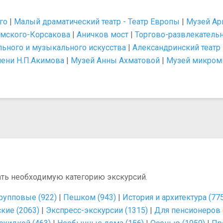
го
|
Малый драматический театр - Театр Европы
|
Музей Ар
Римского-Корсакова
|
Аничков мост
|
Торгово-развлекатель
льного и музыкального искусства
|
Александринский театр
мени Н.П.Акимова
|
Музей Анны Ахматовой
|
Музей микром
ать необходимую категорию экскурсий.
рупповые (922)
|
Пешком (943)
|
История и архитектура (77
кие (2063)
|
Экспресс-экскурсии (1315)
|
Для пенсионеров 