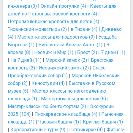
инженера (3)
|
Онлайн-прогулки (4)
|
Квесты для
детей по Петропавловской крепости (4)
|
Петропавловская крепость для детей (4)
|
Тихвинский монастырь (2)
|
в Тихвин (4)
|
Дивеево
(4)
|
Мастер-классы для подростков (9)
|
Усадьба
Бюргера (1)
|
Библиотека Алвара Аалто (1)
|
В
апреле (8)
|
Несвиж и Мир (1)
|
Брест (2)
|
7 дней (11)
|
На 7 дней (11)
|
Мирский замок (2)
|
Брестская
крепость (2)
|
Несвижский замок (2)
|
Спасо-
Преображенский собор (1)
|
Морской Никольский
собор (2)
|
Киностудии (4)
|
Выставки в Русском
музее (5)
|
Мастер-классы по изготовлению
шоколада (1)
|
Мастер-классы для двоих (6)
|
Мастер-классы по бенто-тортам (2)
|
Экскурсии
2025 (104)
|
Пискаревское кладбище (4)
|
Рыночная
площадь (1)
|
Часовая башня (1)
|
Круглая башня (1)
|
Корпоративные туры (9)
|
Петрикирхе (4)
|
Фитнес-