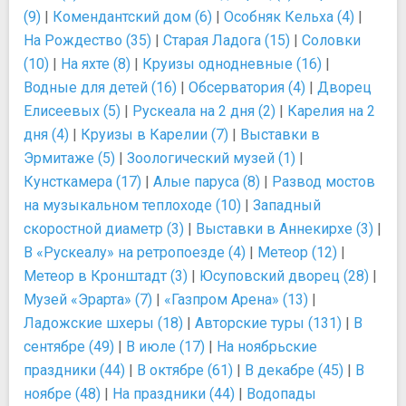
(9)
|
Комендантский дом (6)
|
Особняк Кельха (4)
|
На Рождество (35)
|
Старая Ладога (15)
|
Соловки
(10)
|
На яхте (8)
|
Круизы однодневные (16)
|
Водные для детей (16)
|
Обсерватория (4)
|
Дворец
Елисеевых (5)
|
Рускеала на 2 дня (2)
|
Карелия на 2
дня (4)
|
Круизы в Карелии (7)
|
Выставки в
Эрмитаже (5)
|
Зоологический музей (1)
|
Кунсткамера (17)
|
Алые паруса (8)
|
Развод мостов
на музыкальном теплоходе (10)
|
Западный
скоростной диаметр (3)
|
Выставки в Аннекирхе (3)
|
В «Рускеалу» на ретропоезде (4)
|
Метеор (12)
|
Метеор в Кронштадт (3)
|
Юсуповский дворец (28)
|
Музей «Эрарта» (7)
|
«Газпром Арена» (13)
|
Ладожские шхеры (18)
|
Авторские туры (131)
|
В
сентябре (49)
|
В июле (17)
|
На ноябрьские
праздники (44)
|
В октябре (61)
|
В декабре (45)
|
В
ноябре (48)
|
На праздники (44)
|
Водопады