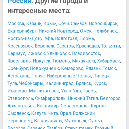
Россия
. Другие города и
блокады Ленинграда
Официальные символы Санкт-Петербурга
интересные места:
Государственный музей истории Санкт-Петербурга
Что показать детям в Петербурге?
Государственный Русский музей
Персоны
Москва
,
Казань
,
Крым
,
Сочи
,
Самара
,
Новосибирск
,
Государственный Эрмитаж и Зимний дворец
Александр Николаевич Островский
Екатеринбург
,
Нижний Новгород
,
Омск
,
Челябинск
,
Гранд Макет Россия
Александр Сергеевич Пушкин
Ростов-на-Дону
,
Уфа
,
Волгоград
,
Пермь
,
Дом-музей Ф.И. Шаляпина
Екатерина II Великая
Красноярск
,
Воронеж
,
Саратов
,
Краснодар
,
Тольятти
,
Домик Петра I
Карл Павлович Брюллов
Барнаул
,
Ижевск
,
Ульяновск
,
Владивосток
,
Зоологический музей Зоологического института РАН
Петр I Великий
Императорский Царскосельский лицей
Ярославль
,
Иркутск
,
Тюмень
,
Махачкала
,
Хабаровск
,
Франческо Бартоломео Расстрели
Исаакиевский собор
Оренбург
,
Новокузнецк
,
Кемерово
,
Рязань
,
Томск
,
​Доменико Трезини
Кунсткамера
Развлечения и отдых
Астрахань
,
Пенза
,
Набережные Челны
,
Липецк
,
Ледокол «Красин»
Как попасть в Эрмитаж без очереди
Тула
,
Чебоксары
,
Калининград
,
Брянск
,
Курск
,
Литературно-мемориальный музей Ф. М. Достоевского
Ночные прогулки
Иваново
,
Магнитогорск
,
Улан-Удэ
,
Тверь
,
Лофт Проект Этажи
Об автобусных экскурсиях
Ставрополь
,
Симферополь
,
Нижний Тагил
,
Белгород
,
Мемориальный комплекс «Подводная лодка Д-2
Об экскурсиях по рекам и каналам
Архангельск
,
Владимир
,
Севастополь
,
Курган
,
“Народоволец”»
Популярные антикафе в Санкт-Петербурге
Смоленск
,
Калуга
,
Чита
,
Орел
,
Волжский
,
Мемориальный Музей-Дача А.С.Пушкина
Экономим в Петербурге — как правильно купить билет в
Череповец
,
Владикавказ
,
Мурманск
,
Сургут
,
Музей Анны Ахматовой
театр
Вологда
,
Саранск
,
Тамбов
,
Стерлитамак
,
Грозный
,