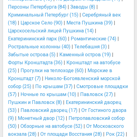
Персоны Петербурга (84)
|
Заводы (8)
|
Криминальный Петербург (15)
|
Серебряный век
(18)
|
Царское Село (90)
|
Места Пушкина (39)
|
Царскосельский лицей Пушкина (14)
|
Екатерининский парк (60)
|
Романтические (74)
|
Ростральные колонны (40)
|
Телебашня (3)
|
Забытые острова (5)
|
Каменный остров (19)
|
Форты Кронштадта (36)
|
Кронштадт на автобусе
(25)
|
Прогулки на теплоходе (60)
|
Морские в
Кронштадт (7)
|
Николо-Богоявленский морской
собор (25)
|
По крышам (37)
|
Смотровые площадки
(57)
|
Ночные по крышам (10)
|
Павловск (27)
|
Пушкин и Павловск (8)
|
Екатерининский дворец
(53)
|
Павловский дворец (17)
|
От Гостиного двора
(9)
|
Монетный двор (12)
|
Петропавловский собор
(50)
|
Обзорные на автобусе (52)
|
От Московского
вокзала (28)
|
От площади Восстания (28)
|
Рок (22)
|