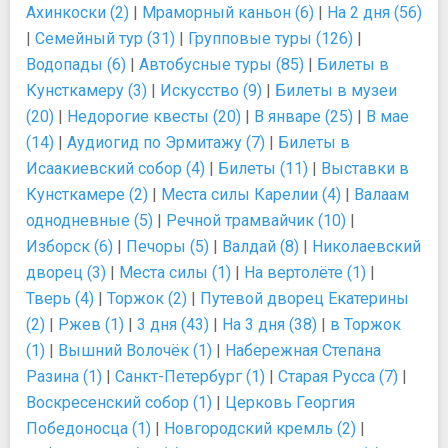
Ахинкоски (2)
|
Мраморный каньон (6)
|
На 2 дня (56)
|
Семейный тур (31)
|
Групповые туры (126)
|
Водопады (6)
|
Автобусные туры (85)
|
Билеты в
Кунсткамеру (3)
|
Искусство (9)
|
Билеты в музеи
(20)
|
Недорогие квесты (20)
|
В январе (25)
|
В мае
(14)
|
Аудиогид по Эрмитажу (7)
|
Билеты в
Исаакиевский собор (4)
|
Билеты (11)
|
Выставки в
Кунсткамере (2)
|
Места силы Карелии (4)
|
Валаам
однодневные (5)
|
Речной трамвайчик (10)
|
Изборск (6)
|
Печоры (5)
|
Валдай (8)
|
Николаевский
дворец (3)
|
Места силы (1)
|
На вертолёте (1)
|
Тверь (4)
|
Торжок (2)
|
Путевой дворец Екатерины
(2)
|
Ржев (1)
|
3 дня (43)
|
На 3 дня (38)
|
в Торжок
(1)
|
Вышний Волочёк (1)
|
Набережная Степана
Разина (1)
|
Санкт-Петербург (1)
|
Старая Русса (7)
|
Воскресенский собор (1)
|
Церковь Георгия
Победоносца (1)
|
Новгородский кремль (2)
|