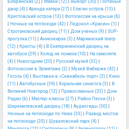
Бобринских (2)
|
Маяки (12)
|
Выборг (30)
|
Гостиный
двор (4)
|
Аренда катера (27)
|
Елагин остров (13)
|
Крестовский остров (12)
|
Фотосессии на крыше (6)
|
Ночные на теплоходе (42)
|
Ледокол «Красин» (1)
|
Строгановский дворец (11)
|
Дом учёных (9)
|
SUP-
прогулка (11)
|
Анненкирхе (3)
|
Мариинский театр
(12)
|
Кресты (4)
|
В Екатерининский дворец на
автобусе (29)
|
Холод не помеха (10)
|
На самолете
(4)
|
Новогодние (20)
|
Русский музей (32)
|
Фотосессии в Эрмитаже (2)
|
Музей Фаберже (42)
|
Гоголь (4)
|
Выставки в «Севкабель-порт» (3)
|
Кино
(11)
|
Автобусные (39)
|
Хоральная синагога (3)
|
В
Великий Новгород (12)
|
Православные (32)
|
Дом
Радио (6)
|
Мастер-классы (27)
|
Район Пески (3)
|
Шереметевский дворец (18)
|
Аудиогиды (50)
|
Ночные на теплоходе по Неве (33)
|
Развод мостов
на теплоходе (20)
|
Шуваловский парк (4)
|
Мандроги (13)
|
Сестрорецк (9)
|
Зеленогорск (11)
|