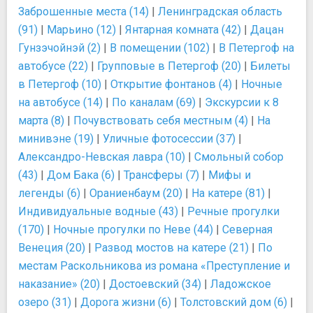
Заброшенные места (14)
|
Ленинградская область
(91)
|
Марьино (12)
|
Янтарная комната (42)
|
Дацан
Гунзэчойнэй (2)
|
В помещении (102)
|
В Петергоф на
автобусе (22)
|
Групповые в Петергоф (20)
|
Билеты
в Петергоф (10)
|
Открытие фонтанов (4)
|
Ночные
на автобусе (14)
|
По каналам (69)
|
Экскурсии к 8
марта (8)
|
Почувствовать себя местным (4)
|
На
минивэне (19)
|
Уличные фотосессии (37)
|
Александро-Невская лавра (10)
|
Смольный собор
(43)
|
Дом Бака (6)
|
Трансферы (7)
|
Мифы и
легенды (6)
|
Ораниенбаум (20)
|
На катере (81)
|
Индивидуальные водные (43)
|
Речные прогулки
(170)
|
Ночные прогулки по Неве (44)
|
Северная
Венеция (20)
|
Развод мостов на катере (21)
|
По
местам Раскольникова из романа «Преступление и
наказание» (20)
|
Достоевский (34)
|
Ладожское
озеро (31)
|
Дорога жизни (6)
|
Толстовский дом (6)
|