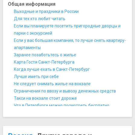
Исторические места
Общая информация
Марсово Поле
Выходные и праздники в России
Пискарёвское мемориальное кладбище
Для тех кто любит читать
Стрелка Васильевского острова
Если вы планируете посетить пригородные дворцы и
Мосты
парки с экскурсией
Аничков мост
Если у вас большая компания, то лучше снять квартиру-
Банковский мост
апартаменты
Большеохтинский мост
Заранее позаботьтесь о жилье
Египетский мост
Карта Гостя Санкт-Петербурга
Каменный мост
Когда лучше ехать в Санкт-Петербург
Львиный мост
Лучше иметь при себе
Поцелуев мост
Не следует снимать жилье на вокзале
Синий мост
Ограничения по ввозу и вывозу денежных средств
Музеи
Такси на вокзале стоит дороже
Ботанический сад Петра Великого
Что в Петербурге можно посмотреть бесплатно
Военно-исторический музей артиллерии, инженерных
Что лучше не одевать
войск и войск связи
История и культура
Государственный мемориальный музей А. В. Суворова
20 причин посетить Петербург
Государственный мемориальный музей обороны и
Как сойти за Аборигена