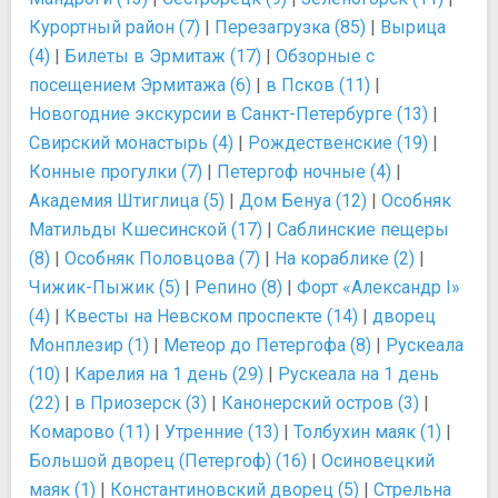
Курортный район (7)
|
Перезагрузка (85)
|
Вырица
(4)
|
Билеты в Эрмитаж (17)
|
Обзорные с
посещением Эрмитажа (6)
|
в Псков (11)
|
Новогодние экскурсии в Санкт-Петербурге (13)
|
Свирский монастырь (4)
|
Рождественские (19)
|
Конные прогулки (7)
|
Петергоф ночные (4)
|
Академия Штиглица (5)
|
Дом Бенуа (12)
|
Особняк
Матильды Кшесинской (17)
|
Саблинские пещеры
(8)
|
Особняк Половцова (7)
|
На кораблике (2)
|
Чижик-Пыжик (5)
|
Репино (8)
|
Форт «Александр I»
(4)
|
Квесты на Невском проспекте (14)
|
дворец
Монплезир (1)
|
Метеор до Петергофа (8)
|
Рускеала
(10)
|
Карелия на 1 день (29)
|
Рускеала на 1 день
(22)
|
в Приозерск (3)
|
Канонерский остров (3)
|
Комарово (11)
|
Утренние (13)
|
Толбухин маяк (1)
|
Большой дворец (Петергоф) (16)
|
Осиновецкий
маяк (1)
|
Константиновский дворец (5)
|
Стрельна