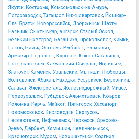
Музей Арктики и Антарктики
Покупки
Якутск
,
Кострома
,
Комсомольск-на-Амуре
,
Музей В.В. Набокова
Сувениры
Петрозаводск
,
Таганрог
,
Нижневартовск
,
Йошкар-
Музей ЛабиринтУм
Еда и напитки
Музей М. В. Ломоносова
Ола
,
Братск
,
Новороссийск
,
Дзержинск
,
Шахты
,
Где питаться туристу
Музей микроминиатюры
Нальчик
,
Сыктывкар
,
Ангарск
,
Старый Оскол
,
Не ешьте в подозрительных места
Музей политической истории России
Транспорт
Великий Новгород
,
Балашиха
,
Прокопьевск
,
Химки
,
Музей русской водки
График разводки мостов 2016
Псков
,
Бийск
,
Энгельс
,
Рыбинск
,
Балаково
,
Музей сновидений Фрейда
Как добраться до Пулково?
Армавир
,
Подольск
,
Королев
,
Южно-Сахалинск
,
Музей Фаберже
О парковках в центре города
Петропавловск-Камчатский
,
Сызрань
,
Норильск
,
Музей-квартира А. С. Пушкина
О транспорте
Златоуст
,
Каменск-Уральский
,
Мытищи
,
Люберцы
,
Музей-квартира А.А. Блока
Приложения для заказа такси
Волгодонск
,
Абакан
,
Находка
,
Уссурийск
,
Березники
,
Музей-квартира А.И. Куинджи
Самое глубокое метро в России
Салават
,
Электросталь
,
Железнодорожный
,
Миасс
,
Музей-квартира Н. А. Некрасова
Схема метро со временем ходьбы между станциями
Первоуральск
,
Рубцовск
,
Альметьевск
,
Ковров
,
Музей-квартира Н. А. Римского-Корсакова
Безопасность
Коломна
,
Керчь
,
Майкоп
,
Пятигорск
,
Хасавюрт
,
Музей-усадьба И.Е.Репина "Пенаты"
В темное время суток лучше передвигаться на такси
Новомосковск
,
Кисловодск
,
Серпухов
,
Музейный комплекс "Вселенная Воды"
Не выставляйте на показ ценную аппаратуру
Петровская акватория, исторический театр-макет
Нефтеюганск
,
Нефтекамск
,
Черкесск
,
Орехово-
Обмен валюты
Санкт-Петербургский государственный музей
Зуево
,
Дербент
,
Камышин
,
Невинномысск
,
Остерегайтесь мошенников
театрального и музыкального искусства
Красногорск
Осторожно! Оживленно автомобильное движение!
,
Муром
,
Новошахтинск
,
Сергиев