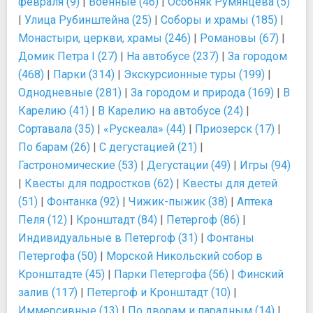
февраля (9)
|
Военные (46)
|
Особняк Румянцева (5)
|
Улица Рубинштейна (25)
|
Соборы и храмы (185)
|
Монастыри, церкви, храмы (246)
|
Романовы (67)
|
Домик Петра I (27)
|
На автобусе (237)
|
За городом
(468)
|
Парки (314)
|
Экскурсионные туры (199)
|
Однодневные (281)
|
За городом и природа (169)
|
В
Карелию (41)
|
В Карелию на автобусе (24)
|
Сортавала (35)
|
«Рускеала» (44)
|
Приозерск (17)
|
По барам (26)
|
С дегустацией (21)
|
Гастрономические (53)
|
Дегустации (49)
|
Игры (94)
|
Квесты для подростков (62)
|
Квесты для детей
(51)
|
Фонтанка (92)
|
Чижик-пыжик (38)
|
Аптека
Пеля (12)
|
Кронштадт (84)
|
Петергоф (86)
|
Индивидуальные в Петергоф (31)
|
Фонтаны
Петергофа (50)
|
Морской Никольский собор в
Кронштадте (45)
|
Парки Петергофа (56)
|
Финский
залив (117)
|
Петергоф и Кронштадт (10)
|
Иммерсивные (13)
|
По дворам и парадным (14)
|