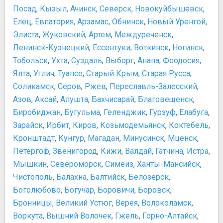
Центральный военно-морской музей
Следите за ценными вещами
Посад
,
Кызыл
,
Ачинск
,
Северск
,
Новокуйбышевск
,
Центральный музей связи имени А. С. Попова
Схемы
Елец
,
Евпатория
,
Арзамас
,
Обнинск
,
Новый Уренгой
,
Эрарта
План Александровского парка г. Пушкин
Элиста
,
Жуковский
,
Артем
,
Междуреченск
,
Ночная жизнь, рестораны, кабаре
План парка г. Павловск
Ленинск-Кузнецкий
,
Ессентуки
,
Воткинск
,
Ногинск
,
Библиотека
План парка г. Петродворец
Тобольск
,
Ухта
,
Суздаль
,
Выборг
,
Анапа
,
Феодосия
,
Будда-Бар
План ЦПКиО им. Кирова
Ялта
,
Углич
,
Туапсе
,
Старый Крым
,
Старая Русса
,
Гадкий Койот
Схема аэропорта Пулково
Соликамск
,
Серов
,
Ржев
,
Переславль-Залесский
,
Гости ресторан
Схема Екатерининского парка г. Пушкин
Азов
,
Аксай
,
Алушта
,
Бахчисарай
,
Благовещенск
,
Джаз-клуб JFC
Схема Ленинградского зоопарка
Биробиджан
,
Бугульма
,
Геленджик
,
Гурзуф
,
Елабуга
,
Кафе Зингеръ
Схема Летнего сада
Клуб А2
Зарайск
,
Ирбит
,
Киров
,
Козьмодемьянск
,
Коктебель
,
Схема Московского вокзала
Ленинград Центр
Кронштадт
,
Кунгур
,
Магадан
,
Минусинск
,
Мценск
,
Схема Петропавловской крепости
Макаронники
Петергоф
Схема Русского музея
,
Звенигород
,
Кижи
,
Валдай
,
Гатчина
,
Истра
,
Ретро Дискотека Клуб Папанин
Схема Эрмитажа
Мышкин
,
Североморск
,
Симеиз
,
Ханты-Мансийск
,
Старая таможня
Прочее
Чистополь
,
Балахна
,
Балтийск
,
Белозерск
,
Терраса
Не старайтесь объять необъятное
Боголюбово
,
Богучар
,
Боровичи
,
Боровск
,
Памятники, скульптуры, статуи
Обзорную поездку по городу планируйте на выходные
Бронницы
,
Великий Устюг
,
Верея
,
Волоколамск
,
Египетские ворота
дни
Воркута
,
Вышний Волочек
,
Гжель
,
Горно-Алтайск
,
Медный всадник