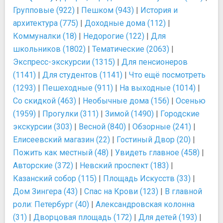
Групповые (922)
|
Пешком (943)
|
История и
архитектура (775)
|
Доходные дома (112)
|
Коммуналки (18)
|
Недорогие (122)
|
Для
школьников (1802)
|
Тематические (2063)
|
Экспресс-экскурсии (1315)
|
Для пенсионеров
(1141)
|
Для студентов (1141)
|
Что ещё посмотреть
(1293)
|
Пешеходные (911)
|
На выходные (1014)
|
Со скидкой (463)
|
Необычные дома (156)
|
Осенью
(1959)
|
Прогулки (311)
|
Зимой (1490)
|
Городские
экскурсии (303)
|
Весной (840)
|
Обзорные (241)
|
Елисеевский магазин (22)
|
Гостиный Двор (20)
|
Пожить как местный (48)
|
Увидеть главное (458)
|
Авторские (372)
|
Невский проспект (183)
|
Казанский собор (115)
|
Площадь Искусств (33)
|
Дом Зингера (43)
|
Спас на Крови (123)
|
В главной
роли: Петербург (40)
|
Александровская колонна
(31)
|
Дворцовая площадь (172)
|
Для детей (193)
|