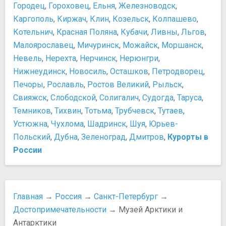
Городец
,
Гороховец
,
Ельня
,
Железноводск
,
Монумент героическим защитникам Ленинграда
Каргополь
,
Киржач
,
Клин
,
Козельск
,
Колпашево
,
Памятник Екатерине II
Котельнич
,
Красная Поляна
,
Кубачи
,
Ливны
,
Льгов
,
Памятник Николаю I
Малоярославец
,
Мичуринск
,
Можайск
,
Моршанск
,
Памятник Нос Майора Ковалева
Памятник Чижику-Пыжику
Невель
,
Нерехта
,
Нерчинск
,
Нерюнгри
,
Сфинксы на Университетской набережной
Нижнеудинск
,
Новосиль
,
Осташков
,
Петродворец
,
Парки и природные достопримечательности
Печоры
,
Рославль
,
Ростов Великий
,
Рыльск
,
Александровский парк
Свияжск
,
Слободской
,
Солигалич
,
Судогда
,
Таруса
,
Ленинградский зоопарк
Темников
,
Тихвин
,
Тотьма
,
Трубчевск
,
Тутаев
,
Летний сад
Устюжна
,
Чухлома
,
Шадринск
,
Шуя
,
Юрьев-
Михайловский сад
Польский
,
Дубна
,
Зеленоград
,
Дмитров
,
Курорты в
Московский парк Победы
России
Парк 300-летия
Петергоф. Нижний парк
Таврический сад
Центральный парк культуры и отдыха имени С. М.
Главная
→
Россия
→
Санкт-Петербург
→
Кирова
Достопримечательности
→ Музей Арктики и
Площади, улицы, фонтаны, районы
Антарктики