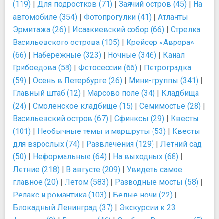
(119)
|
Для подростков (71)
|
Заячий остров (45)
|
На
автомобиле (354)
|
Фотопрогулки (41)
|
Атланты
Эрмитажа (26)
|
Исаакиевский собор (66)
|
Стрелка
Васильевского острова (105)
|
Крейсер «Аврора»
(66)
|
Набережные (323)
|
Ночные (346)
|
Канал
Грибоедова (58)
|
Фотосессии (66)
|
Петроградка
(59)
|
Осень в Петербурге (26)
|
Мини-группы (341)
|
Главный штаб (12)
|
Марсово поле (34)
|
Кладбища
(24)
|
Смоленское кладбище (15)
|
Семимостье (28)
|
Васильевский остров (67)
|
Сфинксы (29)
|
Квесты
(101)
|
Необычные темы и маршруты (53)
|
Квесты
для взрослых (74)
|
Развлечения (129)
|
Летний сад
(50)
|
Неформальные (64)
|
На выходных (68)
|
Летние (218)
|
В августе (209)
|
Увидеть самое
главное (20)
|
Летом (583)
|
Разводные мосты (58)
|
Релакс и романтика (103)
|
Белые ночи (22)
|
Блокадный Ленинград (37)
|
Экскурсии к 23