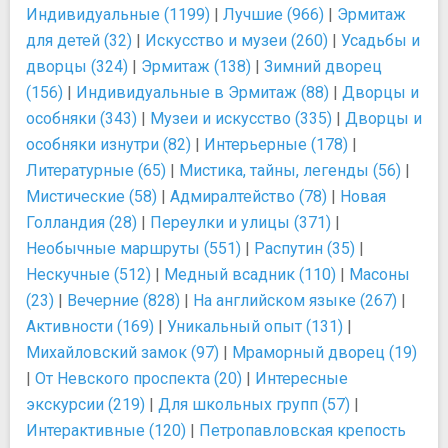
Индивидуальные (1199)
|
Лучшие (966)
|
Эрмитаж
для детей (32)
|
Искусство и музеи (260)
|
Усадьбы и
дворцы (324)
|
Эрмитаж (138)
|
Зимний дворец
(156)
|
Индивидуальные в Эрмитаж (88)
|
Дворцы и
особняки (343)
|
Музеи и искусство (335)
|
Дворцы и
особняки изнутри (82)
|
Интерьерные (178)
|
Литературные (65)
|
Мистика, тайны, легенды (56)
|
Мистические (58)
|
Адмиралтейство (78)
|
Новая
Голландия (28)
|
Переулки и улицы (371)
|
Необычные маршруты (551)
|
Распутин (35)
|
Нескучные (512)
|
Медный всадник (110)
|
Масоны
(23)
|
Вечерние (828)
|
На английском языке (267)
|
Активности (169)
|
Уникальный опыт (131)
|
Михайловский замок (97)
|
Мраморный дворец (19)
|
От Невского проспекта (20)
|
Интересные
экскурсии (219)
|
Для школьных групп (57)
|
Интерактивные (120)
|
Петропавловская крепость