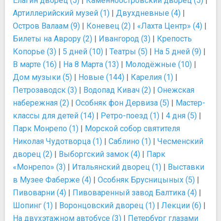
Елагин дворец (5)
|
Каменноостровский дворец (5)
|
Артиллерийский музей (1)
|
Двухдневные (4)
|
Остров Валаам (9)
|
Коневец (2)
|
«Лахта Центр» (4)
|
Билеты на Аврору (2)
|
Ивангород (3)
|
Крепость
Копорье (3)
|
5 дней (10)
|
Театры (5)
|
На 5 дней (9)
|
В марте (16)
|
На 8 Марта (13)
|
Молодёжные (10)
|
Дом музыки (5)
|
Новые (144)
|
Карелия (1)
|
Петрозаводск (3)
|
Водопад Кивач (2)
|
Онежская
набережная (2)
|
Особняк фон Дервиза (5)
|
Мастер-
классы для детей (14)
|
Ретро-поезд (1)
|
4 дня (5)
|
Парк Монрепо (1)
|
Морской собор святителя
Николая Чудотворца (1)
|
Саблино (1)
|
Чесменский
дворец (2)
|
Выборгский замок (4)
|
Парк
«Монрепо» (3)
|
Итальянский дворец (1)
|
Выставки
в Музее Фаберже (4)
|
Особняк Брусницыных (5)
|
Пивоварни (4)
|
Пивоваренный завод Балтика (4)
|
Шопинг (1)
|
Воронцовский дворец (1)
|
Лекции (6)
|
На двухэтажном автобусе (3)
|
Петербург глазами