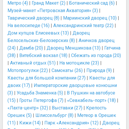
Метро (4)
|
Гранд Макет (2)
|
Ботанический сад (6)
|
Музей-макет «Петровская Акватория» (3)
|
Таврический дворец (8)
|
Мариинский дворец (10)
|
На велосипеде (16)
|
Александринский театр (22)
|
Дом купцов Елисеевых (13)
|
Дворец
Белосельских-Белозерских (8)
|
Аничков дворец
(24)
|
Дамба (20)
|
Дворец Меншикова (13)
|
Гатчина
(38)
|
Витебский вокзал (18)
|
Сбежать из города (20)
|
Активный отдых (51)
|
На мотоцикле (23)
|
Мотопрогулки (22)
|
Самокаты (26)
|
Природа (9)
|
Квесты для большой компании (27)
|
Квесты для
двоих (17)
|
Императорские дворцовые конюшни
(3)
|
Усадьба Знаменка (5)
|
В Пушкин на автобусе
(15)
|
Гроты Петергофа (7)
|
«Севкабель-порт» (18)
|
«Лахта-центр» (32)
|
Выставки (27)
|
Крепость
Орешек (5)
|
Шлиссельбург (8)
|
Метеор в Орешек
(11)
|
Кижи (14)
|
Парк «Александрия» (12)
|
Дворец