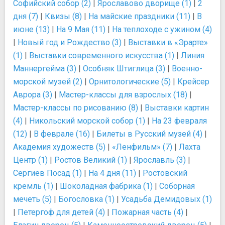
Софийский собор (2)
|
Ярославово дворище (1)
|
2
дня (7)
|
Квизы (8)
|
На майские праздники (11)
|
В
июне (13)
|
На 9 Мая (11)
|
На теплоходе с ужином (4)
|
Новый год и Рождество (3)
|
Выставки в «Эрарте»
(1)
|
Выставки современного искусства (1)
|
Линия
Маннергейма (3)
|
Особняк Штиглица (3)
|
Военно-
морской музей (2)
|
Орнитологические (5)
|
Крейсер
Аврора (3)
|
Мастер-классы для взрослых (18)
|
Мастер-классы по рисованию (8)
|
Выставки картин
(4)
|
Никольский морской собор (1)
|
На 23 февраля
(12)
|
В феврале (16)
|
Билеты в Русский музей (4)
|
Академия художеств (5)
|
«Ленфильм» (7)
|
Лахта
Центр (1)
|
Ростов Великий (1)
|
Ярославль (3)
|
Сергиев Посад (1)
|
На 4 дня (11)
|
Ростовский
кремль (1)
|
Шоколадная фабрика (1)
|
Соборная
мечеть (5)
|
Богословка (1)
|
Усадьба Демидовых (1)
|
Петергоф для детей (4)
|
Пожарная часть (4)
|