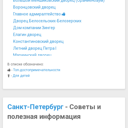
Большой Меншиковский дворец (Ораниенбаум)
Воронцовский дворец
Главное адмиралтейство
Дворец Белосельских-Белозерских
Дом компании Зингер
Елагин дворец
Константиновский дворец
Летний дворец Петра I
Мариинский дворец
Меншиковский дворец
В списке обозначено:
Михайловский замок
-
Топ-достопримечательности
Мраморный дворец
-
Для детей
Музей-усадьба Державина
Павловский дворец
Строгановский дворец
Таврический дворец
Санкт-Петербург
- Советы и
Фермерский дворец
полезная информация
Шлиссельбургская крепость "Орешек"
Юсуповский дворец