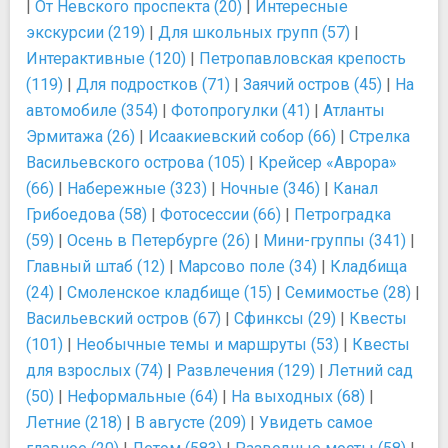
|
От Невского проспекта (20)
|
Интересные
экскурсии (219)
|
Для школьных групп (57)
|
Интерактивные (120)
|
Петропавловская крепость
(119)
|
Для подростков (71)
|
Заячий остров (45)
|
На
автомобиле (354)
|
Фотопрогулки (41)
|
Атланты
Эрмитажа (26)
|
Исаакиевский собор (66)
|
Стрелка
Васильевского острова (105)
|
Крейсер «Аврора»
(66)
|
Набережные (323)
|
Ночные (346)
|
Канал
Грибоедова (58)
|
Фотосессии (66)
|
Петроградка
(59)
|
Осень в Петербурге (26)
|
Мини-группы (341)
|
Главный штаб (12)
|
Марсово поле (34)
|
Кладбища
(24)
|
Смоленское кладбище (15)
|
Семимостье (28)
|
Васильевский остров (67)
|
Сфинксы (29)
|
Квесты
(101)
|
Необычные темы и маршруты (53)
|
Квесты
для взрослых (74)
|
Развлечения (129)
|
Летний сад
(50)
|
Неформальные (64)
|
На выходных (68)
|
Летние (218)
|
В августе (209)
|
Увидеть самое