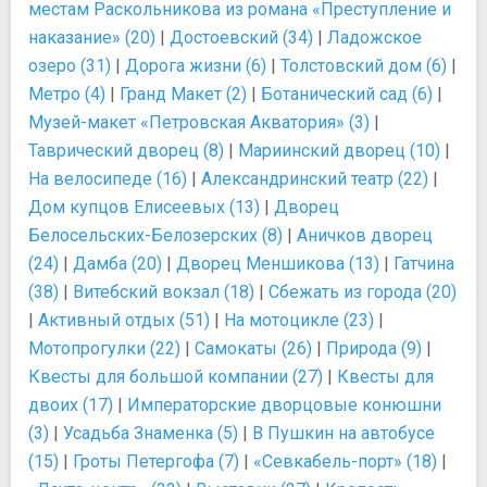
местам Раскольникова из романа «Преступление и
наказание» (20)
|
Достоевский (34)
|
Ладожское
озеро (31)
|
Дорога жизни (6)
|
Толстовский дом (6)
|
Метро (4)
|
Гранд Макет (2)
|
Ботанический сад (6)
|
Музей-макет «Петровская Акватория» (3)
|
Таврический дворец (8)
|
Мариинский дворец (10)
|
На велосипеде (16)
|
Александринский театр (22)
|
Дом купцов Елисеевых (13)
|
Дворец
Белосельских-Белозерских (8)
|
Аничков дворец
(24)
|
Дамба (20)
|
Дворец Меншикова (13)
|
Гатчина
(38)
|
Витебский вокзал (18)
|
Сбежать из города (20)
|
Активный отдых (51)
|
На мотоцикле (23)
|
Мотопрогулки (22)
|
Самокаты (26)
|
Природа (9)
|
Квесты для большой компании (27)
|
Квесты для
двоих (17)
|
Императорские дворцовые конюшни
(3)
|
Усадьба Знаменка (5)
|
В Пушкин на автобусе
(15)
|
Гроты Петергофа (7)
|
«Севкабель-порт» (18)
|