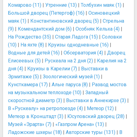
Комарово (11)
|
Утренние (13)
|
Толбухин маяк (1)
|
Большой дворец (Петергоф) (16)
|
Осиновецкий
маяк (1)
|
Константиновский дворец (5)
|
Стрельна
(9)
|
Комендантский дом (6)
|
Особняк Кельха (4)
|
На Рождество (35)
|
Старая Ладога (15)
|
Соловки
(10)
|
На яхте (8)
|
Круизы однодневные (16)
|
Водные для детей (16)
|
Обсерватория (4)
|
Дворец
Елисеевых (5)
|
Рускеала на 2 дня (2)
|
Карелия на 2
дня (4)
|
Круизы в Карелии (7)
|
Выставки в
Эрмитаже (5)
|
Зоологический музей (1)
|
Кунсткамера (17)
|
Алые паруса (8)
|
Развод мостов
на музыкальном теплоходе (10)
|
Западный
скоростной диаметр (3)
|
Выставки в Аннекирхе (3)
|
В «Рускеалу» на ретропоезде (4)
|
Метеор (12)
|
Метеор в Кронштадт (3)
|
Юсуповский дворец (28)
|
Музей «Эрарта» (7)
|
«Газпром Арена» (13)
|
Ладожские шхеры (18)
|
Авторские туры (131)
|
В