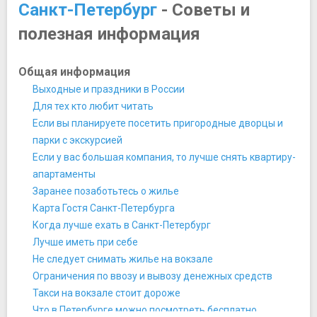
Таврический дворец
Санкт-Петербург
- Советы и
Фермерский дворец
полезная информация
Шлиссельбургская крепость "Орешек"
Юсуповский дворец
Исторические места
Общая информация
Марсово Поле
Выходные и праздники в России
Пискарёвское мемориальное кладбище
Для тех кто любит читать
Стрелка Васильевского острова
Если вы планируете посетить пригородные дворцы и
Мосты
парки с экскурсией
Аничков мост
Если у вас большая компания, то лучше снять квартиру-
Банковский мост
апартаменты
Большеохтинский мост
Заранее позаботьтесь о жилье
Египетский мост
Карта Гостя Санкт-Петербурга
Каменный мост
Когда лучше ехать в Санкт-Петербург
Львиный мост
Лучше иметь при себе
Поцелуев мост
Не следует снимать жилье на вокзале
Синий мост
Ограничения по ввозу и вывозу денежных средств
Музеи
Такси на вокзале стоит дороже
Ботанический сад Петра Великого
Что в Петербурге можно посмотреть бесплатно