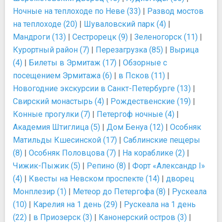
Ночные на теплоходе по Неве (33)
|
Развод мостов
на теплоходе (20)
|
Шуваловский парк (4)
|
Мандроги (13)
|
Сестрорецк (9)
|
Зеленогорск (11)
|
Курортный район (7)
|
Перезагрузка (85)
|
Вырица
(4)
|
Билеты в Эрмитаж (17)
|
Обзорные с
посещением Эрмитажа (6)
|
в Псков (11)
|
Новогодние экскурсии в Санкт-Петербурге (13)
|
Свирский монастырь (4)
|
Рождественские (19)
|
Конные прогулки (7)
|
Петергоф ночные (4)
|
Академия Штиглица (5)
|
Дом Бенуа (12)
|
Особняк
Матильды Кшесинской (17)
|
Саблинские пещеры
(8)
|
Особняк Половцова (7)
|
На кораблике (2)
|
Чижик-Пыжик (5)
|
Репино (8)
|
Форт «Александр I»
(4)
|
Квесты на Невском проспекте (14)
|
дворец
Монплезир (1)
|
Метеор до Петергофа (8)
|
Рускеала
(10)
|
Карелия на 1 день (29)
|
Рускеала на 1 день
(22)
|
в Приозерск (3)
|
Канонерский остров (3)
|