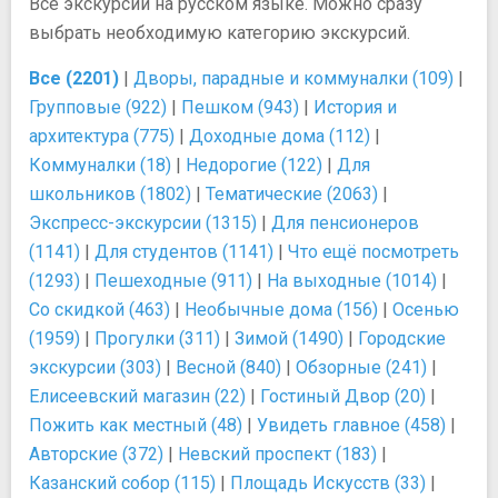
Все экскурсии на русском языке. Можно сразу
выбрать необходимую категорию экскурсий.
Все (2201)
|
Дворы, парадные и коммуналки (109)
|
Групповые (922)
|
Пешком (943)
|
История и
архитектура (775)
|
Доходные дома (112)
|
Коммуналки (18)
|
Недорогие (122)
|
Для
школьников (1802)
|
Тематические (2063)
|
Экспресс-экскурсии (1315)
|
Для пенсионеров
(1141)
|
Для студентов (1141)
|
Что ещё посмотреть
(1293)
|
Пешеходные (911)
|
На выходные (1014)
|
Со скидкой (463)
|
Необычные дома (156)
|
Осенью
(1959)
|
Прогулки (311)
|
Зимой (1490)
|
Городские
экскурсии (303)
|
Весной (840)
|
Обзорные (241)
|
Елисеевский магазин (22)
|
Гостиный Двор (20)
|
Пожить как местный (48)
|
Увидеть главное (458)
|
Авторские (372)
|
Невский проспект (183)
|
Казанский собор (115)
|
Площадь Искусств (33)
|