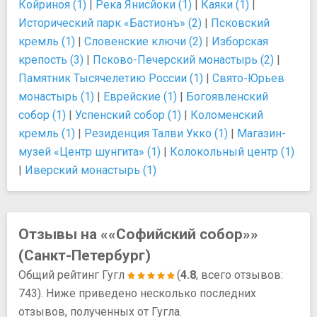
Койриноя (1)
|
Река Янисйоки (1)
|
Каяки (1)
|
Исторический парк «Бастионъ» (2)
|
Псковский
кремль (1)
|
Словенские ключи (2)
|
Изборская
крепость (3)
|
Псково-Печерский монастырь (2)
|
Памятник Тысячелетию России (1)
|
Свято-Юрьев
монастырь (1)
|
Еврейские (1)
|
Богоявленский
собор (1)
|
Успенский собор (1)
|
Коломенский
кремль (1)
|
Резиденция Талви Укко (1)
|
Магазин-
музей «Центр шунгита» (1)
|
Колокольный центр (1)
|
Иверский монастырь (1)
Отзывы на ««Софийский собор»»
(Санкт-Петербург)
Общий рейтинг Гугл
(
4.8
, всего отзывов:
743). Ниже приведено несколько последних
отзывов, полученных от Гугла.