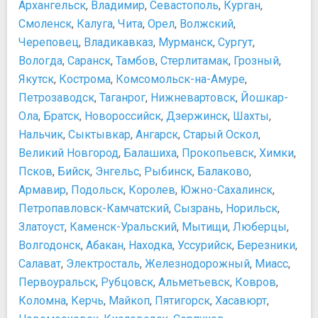
Архангельск
,
Владимир
,
Севастополь
,
Курган
,
“Народоволец”»
Популярные антикафе в Санкт-Петербурге
Смоленск
,
Калуга
,
Чита
,
Орел
,
Волжский
,
Мемориальный Музей-Дача А.С.Пушкина
Экономим в Петербурге — как правильно купить билет в
Череповец
,
Владикавказ
,
Мурманск
,
Сургут
,
Музей Анны Ахматовой
театр
Вологда
,
Саранск
,
Тамбов
,
Стерлитамак
,
Грозный
,
Музей Арктики и Антарктики
Покупки
Якутск
,
Кострома
,
Комсомольск-на-Амуре
,
Музей В.В. Набокова
Сувениры
Петрозаводск
,
Таганрог
,
Нижневартовск
,
Йошкар-
Музей ЛабиринтУм
Еда и напитки
Музей М. В. Ломоносова
Ола
,
Братск
,
Новороссийск
,
Дзержинск
,
Шахты
,
Где питаться туристу
Музей микроминиатюры
Нальчик
,
Сыктывкар
,
Ангарск
,
Старый Оскол
,
Не ешьте в подозрительных места
Музей политической истории России
Транспорт
Великий Новгород
,
Балашиха
,
Прокопьевск
,
Химки
,
Музей русской водки
График разводки мостов 2016
Псков
,
Бийск
,
Энгельс
,
Рыбинск
,
Балаково
,
Музей сновидений Фрейда
Как добраться до Пулково?
Армавир
,
Подольск
,
Королев
,
Южно-Сахалинск
,
Музей Фаберже
О парковках в центре города
Петропавловск-Камчатский
,
Сызрань
,
Норильск
,
Музей-квартира А. С. Пушкина
О транспорте
Златоуст
,
Каменск-Уральский
,
Мытищи
,
Люберцы
,
Музей-квартира А.А. Блока
Приложения для заказа такси
Волгодонск
,
Абакан
,
Находка
,
Уссурийск
,
Березники
,
Музей-квартира А.И. Куинджи
Самое глубокое метро в России
Салават
,
Электросталь
,
Железнодорожный
,
Миасс
,
Музей-квартира Н. А. Некрасова
Схема метро со временем ходьбы между станциями
Первоуральск
,
Рубцовск
,
Альметьевск
,
Ковров
,
Музей-квартира Н. А. Римского-Корсакова
Безопасность
Коломна
,
Керчь
,
Майкоп
,
Пятигорск
,
Хасавюрт
,
Музей-усадьба И.Е.Репина "Пенаты"
В темное время суток лучше передвигаться на такси