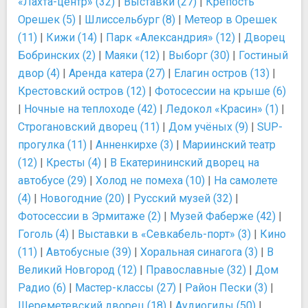
«Лахта-центр» (32)
|
Выставки (27)
|
Крепость
Орешек (5)
|
Шлиссельбург (8)
|
Метеор в Орешек
(11)
|
Кижи (14)
|
Парк «Александрия» (12)
|
Дворец
Бобринских (2)
|
Маяки (12)
|
Выборг (30)
|
Гостиный
двор (4)
|
Аренда катера (27)
|
Елагин остров (13)
|
Крестовский остров (12)
|
Фотосессии на крыше (6)
|
Ночные на теплоходе (42)
|
Ледокол «Красин» (1)
|
Строгановский дворец (11)
|
Дом учёных (9)
|
SUP-
прогулка (11)
|
Анненкирхе (3)
|
Мариинский театр
(12)
|
Кресты (4)
|
В Екатерининский дворец на
автобусе (29)
|
Холод не помеха (10)
|
На самолете
(4)
|
Новогодние (20)
|
Русский музей (32)
|
Фотосессии в Эрмитаже (2)
|
Музей Фаберже (42)
|
Гоголь (4)
|
Выставки в «Севкабель-порт» (3)
|
Кино
(11)
|
Автобусные (39)
|
Хоральная синагога (3)
|
В
Великий Новгород (12)
|
Православные (32)
|
Дом
Радио (6)
|
Мастер-классы (27)
|
Район Пески (3)
|
Шереметевский дворец (18)
|
Аудиогиды (50)
|