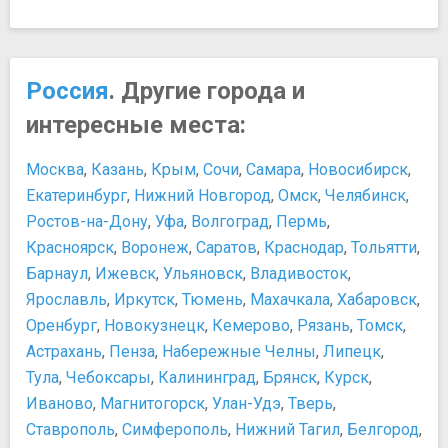
Военно-исторический музей артиллерии, инженерных
Что лучше не одевать
войск и войск связи
История и культура
Государственный мемориальный музей А. В. Суворова
20 причин посетить Петербург
Государственный мемориальный музей обороны и
Россия
. Другие города и
Как сойти за Аборигена
блокады Ленинграда
Официальные символы Санкт-Петербурга
интересные места:
Государственный музей истории Санкт-Петербурга
Что показать детям в Петербурге?
Государственный Русский музей
Персоны
Москва
,
Казань
,
Крым
,
Сочи
,
Самара
,
Новосибирск
,
Государственный Эрмитаж и Зимний дворец
Александр Николаевич Островский
Екатеринбург
,
Нижний Новгород
,
Омск
,
Челябинск
,
Гранд Макет Россия
Александр Сергеевич Пушкин
Ростов-на-Дону
,
Уфа
,
Волгоград
,
Пермь
,
Дом-музей Ф.И. Шаляпина
Екатерина II Великая
Красноярск
,
Воронеж
,
Саратов
,
Краснодар
,
Тольятти
,
Домик Петра I
Карл Павлович Брюллов
Барнаул
,
Ижевск
,
Ульяновск
,
Владивосток
,
Зоологический музей Зоологического института РАН
Петр I Великий
Императорский Царскосельский лицей
Ярославль
,
Иркутск
,
Тюмень
,
Махачкала
,
Хабаровск
,
Франческо Бартоломео Расстрели
Исаакиевский собор
Оренбург
,
Новокузнецк
,
Кемерово
,
Рязань
,
Томск
,
​Доменико Трезини
Кунсткамера
Развлечения и отдых
Астрахань
,
Пенза
,
Набережные Челны
,
Липецк
,
Ледокол «Красин»
Как попасть в Эрмитаж без очереди
Тула
,
Чебоксары
,
Калининград
,
Брянск
,
Курск
,
Литературно-мемориальный музей Ф. М. Достоевского
Ночные прогулки
Иваново
,
Магнитогорск
,
Улан-Удэ
,
Тверь
,
Лофт Проект Этажи
Об автобусных экскурсиях
Ставрополь
,
Симферополь
,
Нижний Тагил
,
Белгород
,
Мемориальный комплекс «Подводная лодка Д-2
Об экскурсиях по рекам и каналам