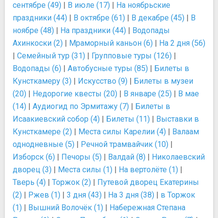
сентябре (49)
|
В июле (17)
|
На ноябрьские
праздники (44)
|
В октябре (61)
|
В декабре (45)
|
В
ноябре (48)
|
На праздники (44)
|
Водопады
Ахинкоски (2)
|
Мраморный каньон (6)
|
На 2 дня (56)
|
Семейный тур (31)
|
Групповые туры (126)
|
Водопады (6)
|
Автобусные туры (85)
|
Билеты в
Кунсткамеру (3)
|
Искусство (9)
|
Билеты в музеи
(20)
|
Недорогие квесты (20)
|
В январе (25)
|
В мае
(14)
|
Аудиогид по Эрмитажу (7)
|
Билеты в
Исаакиевский собор (4)
|
Билеты (11)
|
Выставки в
Кунсткамере (2)
|
Места силы Карелии (4)
|
Валаам
однодневные (5)
|
Речной трамвайчик (10)
|
Изборск (6)
|
Печоры (5)
|
Валдай (8)
|
Николаевский
дворец (3)
|
Места силы (1)
|
На вертолёте (1)
|
Тверь (4)
|
Торжок (2)
|
Путевой дворец Екатерины
(2)
|
Ржев (1)
|
3 дня (43)
|
На 3 дня (38)
|
в Торжок
(1)
|
Вышний Волочёк (1)
|
Набережная Степана