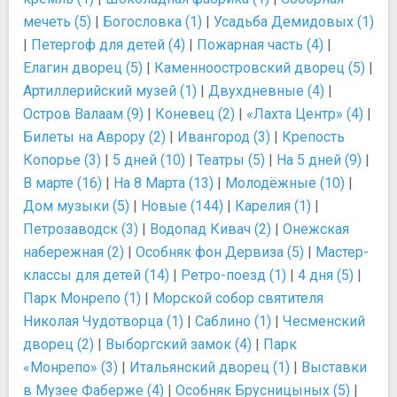
мечеть (5)
|
Богословка (1)
|
Усадьба Демидовых (1)
|
Петергоф для детей (4)
|
Пожарная часть (4)
|
Елагин дворец (5)
|
Каменноостровский дворец (5)
|
Артиллерийский музей (1)
|
Двухдневные (4)
|
Остров Валаам (9)
|
Коневец (2)
|
«Лахта Центр» (4)
|
Билеты на Аврору (2)
|
Ивангород (3)
|
Крепость
Копорье (3)
|
5 дней (10)
|
Театры (5)
|
На 5 дней (9)
|
В марте (16)
|
На 8 Марта (13)
|
Молодёжные (10)
|
Дом музыки (5)
|
Новые (144)
|
Карелия (1)
|
Петрозаводск (3)
|
Водопад Кивач (2)
|
Онежская
набережная (2)
|
Особняк фон Дервиза (5)
|
Мастер-
классы для детей (14)
|
Ретро-поезд (1)
|
4 дня (5)
|
Парк Монрепо (1)
|
Морской собор святителя
Николая Чудотворца (1)
|
Саблино (1)
|
Чесменский
дворец (2)
|
Выборгский замок (4)
|
Парк
«Монрепо» (3)
|
Итальянский дворец (1)
|
Выставки
в Музее Фаберже (4)
|
Особняк Брусницыных (5)
|