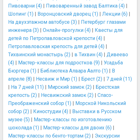
Пивоварни (4)
|
Пивоваренный завод Балтика (4)
|
Шопинг (1)
|
Воронцовский дворец (1)
|
Лекции (6)
|
На двухэтажном автобусе (3)
|
Петербург глазами
инженера (3)
|
Онлайн-прогулки (4)
|
Квесты для
детей по Петропавловской крепости (4)
|
Петропавловская крепость для детей (4)
|
Тихвинский монастырь (2)
|
в Тихвин (4)
|
Дивеево
(4)
|
Мастер-классы для подростков (9)
|
Усадьба
Бюргера (1)
|
Библиотека Алвара Аалто (1)
|
В
апреле (8)
|
Несвиж и Мир (1)
|
Брест (2)
|
7 дней (11)
|
На 7 дней (11)
|
Мирский замок (2)
|
Брестская
крепость (2)
|
Несвижский замок (2)
|
Спасо-
Преображенский собор (1)
|
Морской Никольский
собор (2)
|
Киностудии (4)
|
Выставки в Русском
музее (5)
|
Мастер-классы по изготовлению
шоколада (1)
|
Мастер-классы для двоих (6)
|
Мастер-классы по бенто-тортам (2)
|
Экскурсии