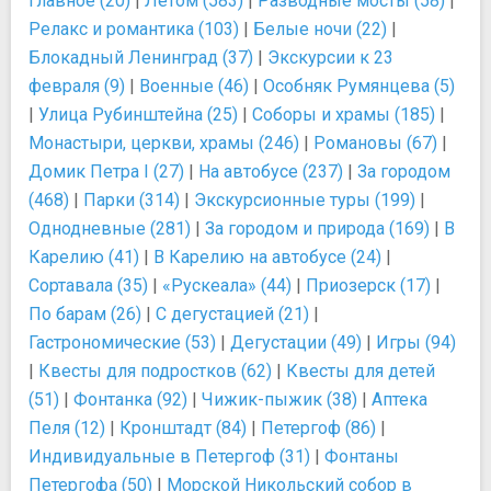
главное (20)
|
Летом (583)
|
Разводные мосты (58)
|
Релакс и романтика (103)
|
Белые ночи (22)
|
Блокадный Ленинград (37)
|
Экскурсии к 23
февраля (9)
|
Военные (46)
|
Особняк Румянцева (5)
|
Улица Рубинштейна (25)
|
Соборы и храмы (185)
|
Монастыри, церкви, храмы (246)
|
Романовы (67)
|
Домик Петра I (27)
|
На автобусе (237)
|
За городом
(468)
|
Парки (314)
|
Экскурсионные туры (199)
|
Однодневные (281)
|
За городом и природа (169)
|
В
Карелию (41)
|
В Карелию на автобусе (24)
|
Сортавала (35)
|
«Рускеала» (44)
|
Приозерск (17)
|
По барам (26)
|
С дегустацией (21)
|
Гастрономические (53)
|
Дегустации (49)
|
Игры (94)
|
Квесты для подростков (62)
|
Квесты для детей
(51)
|
Фонтанка (92)
|
Чижик-пыжик (38)
|
Аптека
Пеля (12)
|
Кронштадт (84)
|
Петергоф (86)
|
Индивидуальные в Петергоф (31)
|
Фонтаны
Петергофа (50)
|
Морской Никольский собор в