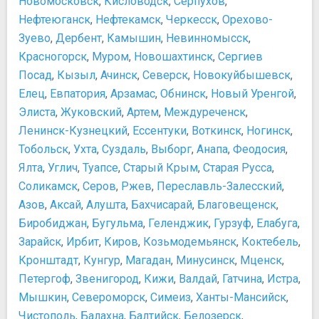
Новомосковск
,
Кисловодск
,
Серпухов
,
Музейный комплекс "Вселенная Воды"
Не выставляйте на показ ценную аппаратуру
Петровская акватория, исторический театр-макет
Нефтеюганск
,
Нефтекамск
,
Черкесск
,
Орехово-
Обмен валюты
Санкт-Петербургский государственный музей
Зуево
,
Дербент
,
Камышин
,
Невинномысск
,
Остерегайтесь мошенников
театрального и музыкального искусства
Красногорск
Осторожно! Оживленно автомобильное движение!
,
Муром
,
Новошахтинск
,
Сергиев
Центральный военно-морской музей
Следите за ценными вещами
Посад
,
Кызыл
,
Ачинск
,
Северск
,
Новокуйбышевск
,
Центральный музей связи имени А. С. Попова
Схемы
Елец
,
Евпатория
,
Арзамас
,
Обнинск
,
Новый Уренгой
,
Эрарта
План Александровского парка г. Пушкин
Элиста
,
Жуковский
,
Артем
,
Междуреченск
,
Ночная жизнь, рестораны, кабаре
План парка г. Павловск
Ленинск-Кузнецкий
,
Ессентуки
,
Воткинск
,
Ногинск
,
Библиотека
План парка г. Петродворец
Тобольск
,
Ухта
,
Суздаль
,
Выборг
,
Анапа
,
Феодосия
,
Будда-Бар
План ЦПКиО им. Кирова
Ялта
,
Углич
,
Туапсе
,
Старый Крым
,
Старая Русса
,
Гадкий Койот
Схема аэропорта Пулково
Соликамск
,
Серов
,
Ржев
,
Переславль-Залесский
,
Гости ресторан
Схема Екатерининского парка г. Пушкин
Азов
,
Аксай
,
Алушта
,
Бахчисарай
,
Благовещенск
,
Джаз-клуб JFC
Схема Ленинградского зоопарка
Биробиджан
,
Бугульма
,
Геленджик
,
Гурзуф
,
Елабуга
,
Кафе Зингеръ
Схема Летнего сада
Клуб А2
Зарайск
,
Ирбит
,
Киров
,
Козьмодемьянск
,
Коктебель
,
Схема Московского вокзала
Ленинград Центр
Кронштадт
,
Кунгур
,
Магадан
,
Минусинск
,
Мценск
,
Схема Петропавловской крепости
Макаронники
Петергоф
Схема Русского музея
,
Звенигород
,
Кижи
,
Валдай
,
Гатчина
,
Истра
,
Ретро Дискотека Клуб Папанин
Схема Эрмитажа
Мышкин
,
Североморск
,
Симеиз
,
Ханты-Мансийск
,
Старая таможня
Прочее
Чистополь
,
Балахна
,
Балтийск
,
Белозерск
,