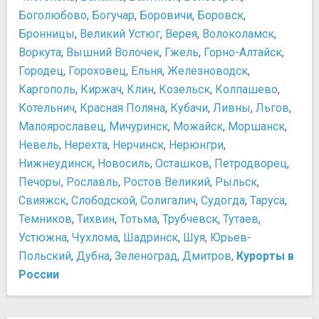
Терраса
Не старайтесь объять необъятное
Боголюбово
,
Богучар
,
Боровичи
,
Боровск
,
Памятники, скульптуры, статуи
Обзорную поездку по городу планируйте на выходные
Бронницы
,
Великий Устюг
,
Верея
,
Волоколамск
,
Египетские ворота
дни
Воркута
,
Вышний Волочек
,
Гжель
,
Горно-Алтайск
,
Медный всадник
Городец
,
Гороховец
,
Ельня
,
Железноводск
,
Монумент героическим защитникам Ленинграда
Каргополь
,
Киржач
,
Клин
,
Козельск
,
Колпашево
,
Памятник Екатерине II
Котельнич
,
Красная Поляна
,
Кубачи
,
Ливны
,
Льгов
,
Памятник Николаю I
Малоярославец
,
Мичуринск
,
Можайск
,
Моршанск
,
Памятник Нос Майора Ковалева
Памятник Чижику-Пыжику
Невель
,
Нерехта
,
Нерчинск
,
Нерюнгри
,
Сфинксы на Университетской набережной
Нижнеудинск
,
Новосиль
,
Осташков
,
Петродворец
,
Парки и природные достопримечательности
Печоры
,
Рославль
,
Ростов Великий
,
Рыльск
,
Александровский парк
Свияжск
,
Слободской
,
Солигалич
,
Судогда
,
Таруса
,
Ленинградский зоопарк
Темников
,
Тихвин
,
Тотьма
,
Трубчевск
,
Тутаев
,
Летний сад
Устюжна
,
Чухлома
,
Шадринск
,
Шуя
,
Юрьев-
Михайловский сад
Польский
,
Дубна
,
Зеленоград
,
Дмитров
,
Курорты в
Московский парк Победы
России
Парк 300-летия
Петергоф. Нижний парк
Таврический сад