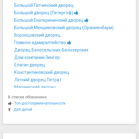
Большой Гатчинский дворец
Большой дворец (Петергоф)
Большой Екатерининский дворец
Большой Меншиковский дворец (Ораниенбаум)
Воронцовский дворец
Главное адмиралтейство
Дворец Белосельских-Белозерских
Дом компании Зингер
Елагин дворец
Константиновский дворец
Летний дворец Петра I
Мариинский дворец
Меншиковский дворец
В списке обозначено:
Михайловский замок
-
Топ-достопримечательности
Мраморный дворец
-
Для детей
Музей-усадьба Державина
Павловский дворец
Строгановский дворец