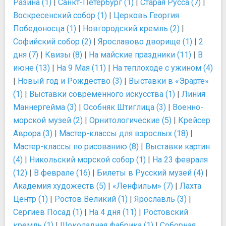
Разина (1)
|
Санкт-Петербург (1)
|
Старая Русса (7)
|
Воскресенский собор (1)
|
Церковь Георгия
Победоносца (1)
|
Новгородский кремль (2)
|
Софийский собор (2)
|
Ярославово дворище (1)
|
2
дня (7)
|
Квизы (8)
|
На майские праздники (11)
|
В
июне (13)
|
На 9 Мая (11)
|
На теплоходе с ужином (4)
|
Новый год и Рождество (3)
|
Выставки в «Эрарте»
(1)
|
Выставки современного искусства (1)
|
Линия
Маннергейма (3)
|
Особняк Штиглица (3)
|
Военно-
морской музей (2)
|
Орнитологические (5)
|
Крейсер
Аврора (3)
|
Мастер-классы для взрослых (18)
|
Мастер-классы по рисованию (8)
|
Выставки картин
(4)
|
Никольский морской собор (1)
|
На 23 февраля
(12)
|
В феврале (16)
|
Билеты в Русский музей (4)
|
Академия художеств (5)
|
«Ленфильм» (7)
|
Лахта
Центр (1)
|
Ростов Великий (1)
|
Ярославль (3)
|
Сергиев Посад (1)
|
На 4 дня (11)
|
Ростовский
кремль (1)
|
Шоколадная фабрика (1)
|
Соборная