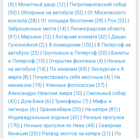
(9)
|
Монетный двор (12)
|
Петропавловский собор
(50)
|
Обзорные на автобусе (52)
|
От Московского
вокзала (28)
|
От площади Восстания (28)
|
Рок (22)
|
Заброшенные места (14)
|
Ленинградская область
(91)
|
Марьино (12)
|
Янтарная комната (42)
|
Дацан
Гунзэчойнэй (2)
|
В помещении (102)
|
В Петергоф на
автобусе (22)
|
Групповые в Петергоф (20)
|
Билеты
в Петергоф (10)
|
Открытие фонтанов (4)
|
Ночные
на автобусе (14)
|
По каналам (69)
|
Экскурсии к 8
марта (8)
|
Почувствовать себя местным (4)
|
На
минивэне (19)
|
Уличные фотосессии (37)
|
Александро-Невская лавра (10)
|
Смольный собор
(43)
|
Дом Бака (6)
|
Трансферы (7)
|
Мифы и
легенды (6)
|
Ораниенбаум (20)
|
На катере (81)
|
Индивидуальные водные (43)
|
Речные прогулки
(170)
|
Ночные прогулки по Неве (44)
|
Северная
Венеция (20)
|
Развод мостов на катере (21)
|
По